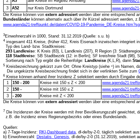
2
A5
alle Kreise im RegBez Arnsberg
www.agenda21-
3
A52
nur Kreis Dortmund
www.agenda21-
Die Kreise können von
extern adressiert
werden über eine entsprechend 
Bundesländer
können alternativ auch über ihr Kürzel adressiert werden, z.
www.agenda21-treffpunkt.de/daten/COVID-19-Pandemie_DE-Kreise.htm?s
3
Einwohnerzahl in 1000, Stand: 31.12.2019 (Quelle: s.u. b)
4
insgesamt 411 Kreise, (früher 412, Kreis Eisenach inzwischen integriert i
Typ des Land- bzw. Stadtkreises:
293 Landkreis
e: K Kreis (83), L Landkreis (207), R Region (3: Städtere
118 Stadtkreis
e: SB Stadtbezirk (12: in Berlin); SF kreisfreie Stadt (98), 
Sortierung nach Typ ergibt die Reihenfolge:
Landkreise
(K,L,R), dann
Sta
5
Kreisbezeichnung gekürzt zum Ort: Ohne Kreistyp (siehe ⁴) im Namen, dam
Die ungekürzte Kreisbezeichnung findet sich in der verlinkten Seite zum
6
Kreise können anhand ihrer Inzidenz Z selektiert werden durch Eingabe der
1
150 - 200
Kreise mit 150 ≤ Z < 200
www.agenda21-treff
2
150 -
Kreise mit 150 ≤ Z
www.agenda21-treff
3
- 200
Kreise mit Z < 200
www.agenda21-treff
Die Kreise können von
extern adressiert
werden über eine entsprechend 
7
Die Inzidenzen der Kreise werden mit ihrer Bevölkerungszahl gewichtet, das
z.B. die Inzidenz eines Regierungsbezirks oder eines Bundeslands.
Quellen:
a) 7-Tage-Inzidenz:
RKI-Dashboard data
, dl-de/by-2-0, täglich selektiert au
b) Einwohnerzahl:
Destatis: Genesis
, dl-de/by-2-0 (31.12.2019), selektiert 