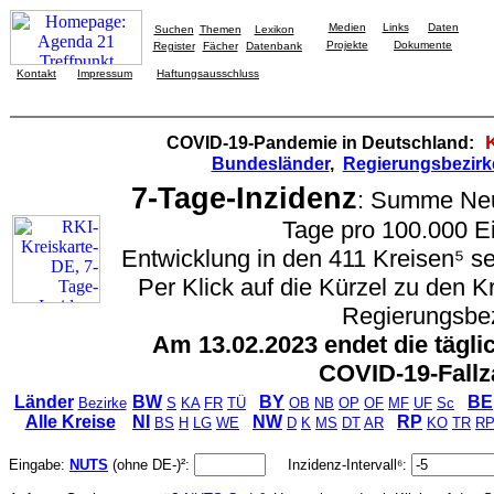
Medien
Links
Daten
Suchen
Themen
Lexikon
Projekte
Dokumente
Register
Fächer
Datenbank
Kontakt
Impressum
Haftungsausschluss
COVID-19-Pandemie in Deutschland:
Bundesländer
,
Regierungsbezirk
7-Tage-Inzidenz
: Summe Neui
Tage pro 100.000 E
Entwicklung in den 411 Kreisen⁵ se
Per Klick auf die Kürzel zu den 
Regierungsbez
Am 13.02.2023 endet die tägli
COVID-19-Fallz
Länder
BW
BY
BE
Bezirke
S
KA
FR
TÜ
OB
NB
OP
OF
MF
UF
Sc
Alle Kreise
NI
NW
RP
BS
H
LG
WE
D
K
MS
DT
AR
KO
TR
R
Eingabe:
NUTS
(ohne DE-)²:
Inzidenz-Intervall⁶: