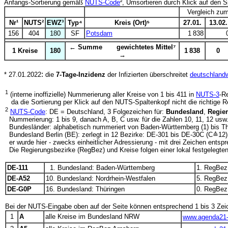
Anfangs-Sortierung gemäß
NUTS-Code
², Umsortieren durch Klick auf den 
Vergleich zu
Nr¹
NUTS²
EWZ³
Typ⁴
Kreis (Ort)⁵
27.01.
13.02.
156
404
180
SF
Potsdam
1 838
← Summe gewichtetes Mittel⁷
1 Kreise
180
1 838
0
→
:
* 27.01.2022
die
7-Tage-Inzidenz
der Infizierten überschreitet
deutschlandw
1
(interne inoffizielle) Nummerierung aller Kreise von 1 bis 411 in
NUTS-3
-R
da die Sortierung per Klick auf den NUTS-Spaltenkopf nicht die richtige Rei
2
NUTS-Code
: DE = Deutschland, 3 Folgezeichen für:
Bundesland
,
Regie
Nummerierung: 1 bis 9, danach A, B, C usw. für die Zahlen 10, 11, 12 usw
Bundesländer: alphabetisch nummeriert von Baden-Württemberg (1) bis T
Bundesland Berlin (BE): zerlegt in 12 Bezirke: DE-301 bis DE-30C (C≙12):
er wurde hier - zwecks einheitlicher Adressierung - mit drei Zeichen entsp
Die Regierungsbezirke (RegBez) und Kreise folgen einer lokal festgelegten
DE-111
1. Bundesland: Baden-Württemberg
1. RegBez:
DE-A52
10. Bundesland: Nordrhein-Westfalen
5. RegBez
DE-G0P
16. Bundesland: Thüringen
0. RegBez: -
Bei der NUTS-Eingabe oben auf der Seite können entsprechend 1 bis 3 Ze
1
A
alle Kreise im Bundesland NRW
www.agenda21-