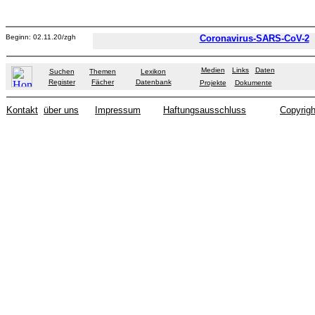
Beginn: 02.11.20/zgh
Coronavirus-SARS-CoV-2
Medien
Links
Daten
Suchen
Themen
Lexikon
Register
Fächer
Datenbank
Projekte
Dokumente
Kontakt
über uns
Impressum
Haftungsausschluss
Copyrigh