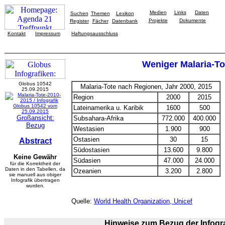
Medien
Links
Daten
Suchen
Themen
Lexikon
Projekte
Dokumente
Register
Fächer
Datenbank
Kontakt
Impressum
Haftungsausschluss
Weniger Malaria-To
Globus 10542
Malaria-Tote nach Regionen, Jahr 2000, 2015
25.09.2015
Region
2000
2015
Lateinamerika u. Karibik
1600
500
Großansicht:
Subsahara-Afrika
772.000
400.000
Bezug
Westasien
1.900
900
Ostasien
30
15
Abstract
Südostasien
13.600
9.800
Keine Gewähr
Südasien
47.000
24.000
für die Korrektheit der
Daten in den Tabellen, da
Ozeanien
3.200
2.800
sie manuell aus obiger
Infografik übertragen
wurden.
Quelle:
World Health Organization, Unicef
Hinweise zum Bezug der Infogra