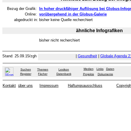
Bezug der Grafik:
In hoher druckfähiger Auflösung bei Globus-Infogr
Online:
vorübergehend in der Globus-Galerie
abgedruckt in:
bisher keine Quelle recherchiert
ähnliche Infografiken
bisher nicht recherchiert
Stand: 25.09.15/zgh
|
Gesundheit
|
Globale Agenda 2
Medien
Links
Daten
Suchen
Themen
Lexikon
Register
Fächer
Datenbank
Projekte
Dokumente
Kontakt
über uns
Impressum
Haftungsausschluss
Copyrigh