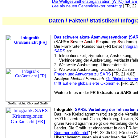
Die Weltgesundheitsorganisation (WHO) hat am
Lee
als neuen Generaldirektor bestätigt
[FR, 22.
Daten / Fakten/ Statistiken/ Infogr
Das schwere akute Atemwegssyndrom (SAR
(SARS=
S
evere
A
cute
R
espiratory
S
yndrome)
Die Frankfurter Rundschau (FR) bietet
Infograf
SARS
an:
1. Inkubationszeit, Symptome, Ansteckung,
Verhinderung der Ausbreitung, Verdachtsfäl
2. Weltweite Ausbreitung: Länderstatistik
3. Weltweite Ausbreitung: wachsende Zahlen
Fragen und Antworten zu SARS
[FR, 21.4.03]
Analyse
:
Michael Emmerich
:
Gefährliche Vern
trifft auf eine globalisierte Ökonomie
. [FR, 25.4
Weitere Infos in der
FR-Extrasite zu SARS
unt
Großansicht: Klick auf Grafik
Infografik
:
SARS: Verteilung der Infizierte
Das linke Kreisdiagramm (rot) zeigt die Vertei
7699 Infizierten auf China, Honkong, Taiwan, 
grüne Kreisdiagramm zeigt die Verteilung der 
Länder. Die Grafik ist eingebettet in den FR-Arti
Sommer befürchtet
" [FR, 22.05.03]. Für den 
Überschwemmungen ein Anwachsen der SARS-In