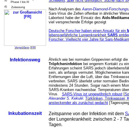
Schwierig, aber nicht unmöglich. Suche nach S
3)
Phase I bis III
4)
Zulassung
Nach Analysen des
Aaron-Diamond-Forschungs
Sars-Virus die Zellen offenbar in ähnlicher Weis
Labortest habe der Einsatz des
Aids-Medikame
viel versprechende Erfolge gezeigt
Deutsche Forscher haben einen Ansatz für ein
M
lebensgefährliche Lungenkrankheit
SARS
entdec
Forscher: Vielleicht vier Jahre für Sars-Medika
Vergrößern
[
FR
]
Infektionsweg
Ähnlich wie bei normalen Grippeviren erfolgt die
Tröpfcheninfektion
bei engerem Kontakt zu ein
Erfahrungen scheint SARS jedoch überlebensfäh
sein, als anfangs vermutet. Möglicherweise ka
Entfernungen über die Luft, über das Trinkwass
verbreiten. SARS überlebt unter normalen Bed
mindestens 24 Stunden. Sogar nach einem Monat
SARS-Kranken nachweisbar. Temperaturen über
Virus.
SARS-Virus ist ungewöhnlich robust
[
Sp
Alexander S. Kekulé
:
Türklinken, Trinkwasser, 
ansteckender als zunächst gedacht
[Tagesspiege
Inkubationszeit
Zeitspanne von der Infektion mit dem
S
der Lungenkrankheit: zwischen 2 - 7 Ta
Tagen.