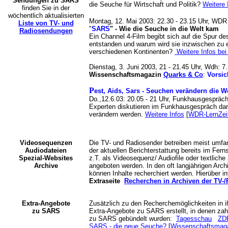
Sendungen zu SARS
die Seuche für Wirtschaft und Politik?
Weitere 
finden Sie in der
wöchentlich aktualisierten
Montag, 12. Mai 2003: 22.30 - 23.15 Uhr, WD
Liste von TV- und
"
SARS
" - Wie die Seuche in die Welt kam
Radiosendungen
Ein Channel 4-Film begibt sich auf die Spur des
entstanden und warum wird sie inzwischen zu 
verschiedenen Kontinenten?
Weitere Infos bei 
Dienstag, 3. Juni 2003, 21 - 21.45 Uhr, Wdh: 7.
Wissenschaftsmagazin
Quarks & Co
:
Vorsic
P
est, Aids, Sars - Seuchen verändern die W
Do.,12.6.03: 20.05 - 21 Uhr, Funkhausgespr
Experten diskutieren im Funkhausgespräch dar
verändern werden.
Weitere Infos
[
WDR-LernZei
Videosequenzen
Die TV- und Radiosender betreiben meist umfa
Audiodateien
der aktuellen Berichterstattung bereits im Fer
Spezial-Websites
z.T. als Videosequenz/ Audiofile oder textlic
Archive
angeboten werden. In den oft langjährigen Arch
können Inhalte recherchiert werden. Hierüber in
Extraseite
Recherchen in Archiven der TV-
Extra-Angebote
Zusätzlich zu den Recherchemöglichkeiten in i
zu SARS
Extra-Angebote zu SARS erstellt, in denen zahl
zu SARS gebündelt wurden:
Tagesschau
ZD
SARS - die neue Seuche?
[
Wissenschaftsmag