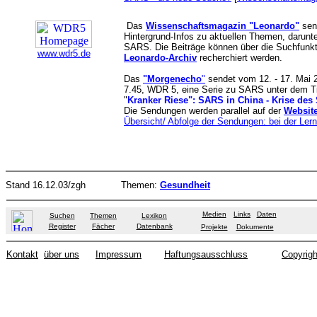
Das
Wissenschaftsmagazin "Leonardo"
send
Hintergrund-Infos zu aktuellen Themen, darunt
SARS. Die Beiträge können über die Suchfunkt
www.wdr5.de
Leonardo-Archiv
recherchiert werden.
Das
"Morgenecho
"
sendet vom 12. - 17. Mai 2
7.45, WDR 5
, eine Serie zu SARS unter dem Ti
"
Kranker Riese": SARS in China - Krise de
Die Sendungen werden parallel auf der
Websit
Übersicht/ Abfolge der Sendungen: bei der Lern
Stand
16.12.03/zgh
Themen:
Gesundheit
Medien
Links
Daten
Suchen
Themen
Lexikon
Register
Fächer
Datenbank
Projekte
Dokumente
Kontakt
über uns
Impressum
Haftungsausschluss
Copyrigh