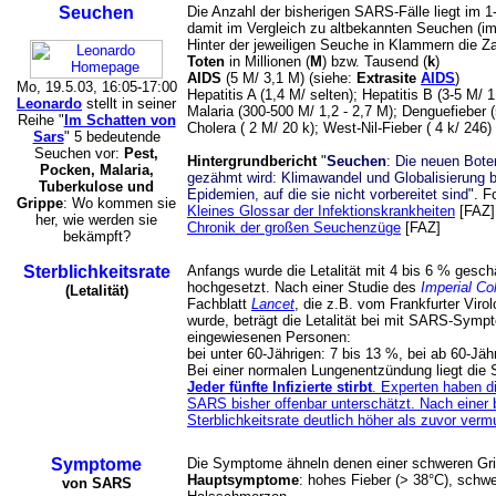
Seuchen
Die Anzahl der bisherigen SARS-Fälle liegt im 1
damit im Vergleich zu altbekannten Seuchen (im 
Hinter der jeweiligen Seuche in Klammern die Z
Toten
in Millionen (
M
) bzw. Tausend (
k
)
AIDS
(5 M/ 3,1 M) (siehe:
Extrasite
AIDS
)
Mo, 19.5.03, 16:05-17:00
Hepatitis A (1,4 M/ selten); Hepatitis B (3-5 M/
Leonardo
stellt in seiner
Malaria (300-500 M/ 1,2 - 2,7 M); Denguefieber (
Reihe "
Im Schatten von
Cholera ( 2 M/ 20 k); West-Nil-Fieber ( 4 k/ 2
Sars
" 5 bedeutende
Seuchen vor:
Pest,
Hintergrundbericht
"
Seuchen
: Die neuen Bot
Pocken, Malaria,
gezähmt wird: Klimawandel und Globalisierung
Tuberkulose und
Epidemien, auf die sie nicht vorbereitet sind
". F
Grippe
: Wo kommen sie
Kleines Glossar der Infektionskrankheiten
[FAZ]
her, wie werden sie
Chronik der großen Seuchenzüge
[FAZ]
bekämpft?
Sterblichkeitsrate
Anfangs wurde die Letalität mit 4 bis 6 % gesch
hochgesetzt. Nach einer Studie des
Imperial Co
(Letalität)
Fachblatt
Lancet
, die z.B. vom Frankfurter Viro
wurde, beträgt die Letalität bei mit SARS-Sym
eingewiesenen Personen:
bei unter 60-Jährigen: 7 bis 13 %, bei ab 60-Jäh
Bei einer normalen Lungenentzündung liegt die S
Jeder fünfte Infizierte stirbt
. Experten haben d
SARS bisher offenbar unterschätzt. Nach einer br
Sterblichkeitsrate deutlich höher als zuvor verm
Symptome
Die Symptome ähneln denen einer schweren Gri
Hauptsymptome
: hohes Fieber (> 38°C), schw
von SARS