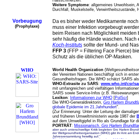
Halsschmerzen.
Weitere Symptome
: allgemeines Unwohlsein, A
Durchfall, Muskelsteife, Verwirrtheitszustände,
Vorbeugung
Da es bisher weder Medikamente noch 
(Prophylaxe)
muss einer Infektion vorgebeugt werde
beim Reisen nach Möglichkeit meiden
sehr häufig die Hände waschen. Nach
Koch-Instituts
sollte der Mund- und Na
FFP 3
(FFP = Filtering Face Pierce) bi
Schutz als die üblichen OP-Masken.
WHO
World Health Organization
(Weltgesundheitsorg
der Vereinten Nationen beschäftigt sich in erster
Gesundheitsfragen. Die WHO schätzt SARS als „
WHO-Extrasite zu SARS
:
www.who.int/csr/sa
mit umfangreichen und vielfältigen Information
SARS sowie Service-Infos (z.B. Reisewarungen
Lexikon
:
Informationen zur WHO
[
PolScr
]
Die WHO-Generaldirektorin,
Gro Harlem Brundtl
globale Epidemie im 21.Jahrhundert
".
(Zur Erinnerung: Unter der Leitung der damalige
und früheren Umweltministerin wurde 1987 der
B
auf dem Umweltgipfel in Rio als Grundlage für d
PORTRÄT
:
Missionarisch.
Gro Harlem Brundtla
aber auch unterschwellige Kritik begleiten Gro Harlem Brundt
der Weltgesundheitsorganisation (WHO) gibt ihr Amt am End
Jahresversammlung freiwillig auf."