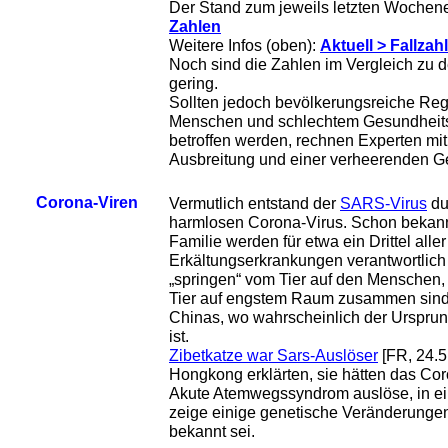
Der Stand zum jeweils letzten Woche
Zahlen
Weitere Infos (oben):
Aktuell > Fallzah
Noch sind die Zahlen im Vergleich zu 
gering.
Sollten jedoch bevölkerungsreiche Re
Menschen und schlechtem Gesundheitssy
betroffen werden, rechnen Experten mit
Ausbreitung und einer verheerenden G
Corona-Viren
Vermutlich entstand der
SARS-Virus
du
harmlosen Corona-Virus. Schon bekannt
Familie werden für etwa ein Drittel alle
Erkältungserkrankungen verantwortlich
„springen“ vom Tier auf den Menschen,
Tier auf engstem Raum zusammen sind,
Chinas, wo wahrscheinlich der Urspru
ist.
Zibetkatze war Sars-Auslöser
[FR, 24.5.
Hongkong erklärten, sie hätten das Co
Akute Atemwegssyndrom auslöse, in eine
zeige einige genetische Veränderungen
bekannt sei.