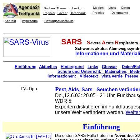
Medien
Links
Daten
Suchen
Themen
Lexikon
Projekte
Dokumente
Register
Fächer
Datenbank
Kontakt
Impressum
Haftungsausschluss
SARS
S
A
R
evere
cute
espiratory
Schweres akutes Atemwegssynd
Informationen und Material
Einführung
Aktuelles
Hintergrund
Links
Glossar
Daten/Fak
Schule und Unterricht: Materialien, Medi
Informationen:
Videotext
vista verde
Presse
TV-Tipp
P
est, Aids, Sars - Seuchen veränder
Do.,12.6.03: 20.05 - 21 Uhr, Funkha
WDR 5:
Experten diskutieren im Funkhausges
unsere Welt verändern werden.
Weiter
Einführung
Die ersten SARS-Fälle traten im
November 20