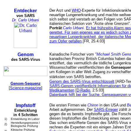
Entdecker
Der Arzt und
WHO
-Experte für Infektionskrankh
neuartige Lungenerkrankung und machte weltweit
von SARS
sich selbst und verstarb an den Folgen von S
Dr. Carlo Urbani
italienischen Sektion von "Ärzte ohne Grenzen".
Porträt
:
Carlo Urbani
.
Er hat frühzeitig Alarm ge
gerettet. Für sein eigenes war es jedoch schon 
neuartigen Lungenkrankheit, der italienische Me
zum Opfer gefallen
.[FR, 25.4.03]
Genom
Kanadische Forscher vom
"Michael Smith Gen
kanadischen Provinz British Columbia haben 
des SARS-Virus
entziffert, das vermutlich die tödliche Lungenk
Wissenschaftler veröffentlichten die
Genseque
um Kollegen in aller Welt Zugang zu verschaff
.
stärksten von SARS betroffen
Genom des SARS-Virus entschlüsselt
[ARD-Tex
Genom-Sequenz
SARS-Genom veröffentlicht.Informationen für d
[
Science-magazine
]
Medikamenten
[
D-Radio
, 2.5.03]
Datenbank hilft bei der Suche. Gensequenzen v
Impfstoff
Die ersten Firmen wie
Chiron
in den USA und
Be
Arbeit aufgenommen. Der
SARS-Erreger
zählt z
Entwicklung
gegen die es bereits Impfstoffe gibt. Die Forsch
in 4 Schritten
diesen Impfstoffen die Entwicklung eines neuen
1)
Entwicklung im Labor
Das schon entzifferte Genom des SARS-Virus wi
Herstellungsprozess /
2)
Biologische Prüfung
rechnen die Experten mit ein einigen Jahren Ent
Klinische Prüfung: