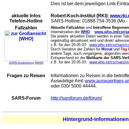
Dies ist bei dem jeweiligen Link-Eintr
aktuelle Infos
Robert-Koch-Institut (RKI):
www.rki.
Telefon-Hotline
SARS-Hotline: 01888-754-3536 (Mo.- Fr
Fallzahlen
Aktuelle Fallzahlen
und
betroffene Regione
Internetseiten der
WHO
:
www.who.int/csr/sa
Die jeweils aktuellen Daten werden in einer T
regelmäßig aktualisiert wird und direkt adressi
z.B. für den 20.05.03:
www.who.int/csr/sars/c
Durch Variation der Zahlen für
Monat
und
Tag
k
andere Tage, auch vergangene, abgerufen wer
Entsprechend ist die
Weltkarte der SARS-Ver
z.B. für den 20.05.03:
www.who.int/csr/sars/
SARS-Ausbreitung
[
WHO
]
Fragen zu Reisen
Informationen zu Reisen in die betroff
Auswärtige Amt:
www.auswaertiges-a
oder 030/ 5000 44444.
SARS-Forum
http://sarsforum.de/forum/
Hintergrund-Informationen