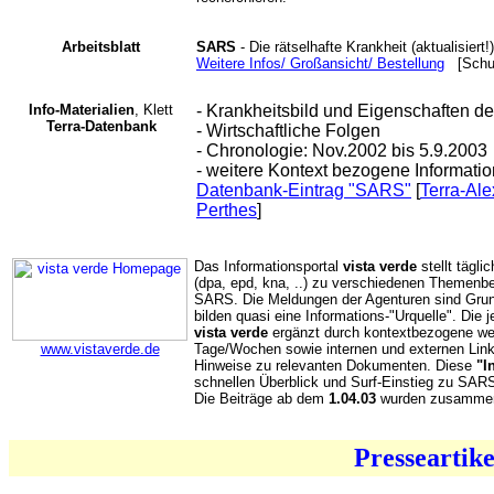
Arbeitsblatt
SARS
- Die rätselhafte Krankheit (aktualisiert!
Weitere Infos/ Großansicht/ Bestellung
[Schule
Info-Materialien
, Klett
- Krankheitsbild und Eigenschaften de
Terra-Datenbank
- Wirtschaftliche Folgen
- Chronologie: Nov.2002 bis 5.9.2003
- weitere Kontext bezogene Informati
Datenbank-Eintrag "SARS"
[
Terra-Al
Perthes
]
Das Informationsportal
vista verde
stellt tägli
(dpa, epd, kna, ..) zu verschiedenen Themenb
SARS. Die Meldungen der Agenturen sind Grund
bilden quasi eine Informations-"Urquelle". Die 
vista verde
ergänzt durch kontextbezogene wei
www.vistaverde.de
Tage/Wochen sowie internen und externen Lin
Hinweise zu relevanten Dokumenten. Diese
"I
schnellen Überblick und Surf-Einstieg zu SA
Die Beiträge ab dem
1.04.03
wurden zusammen
Presseartike