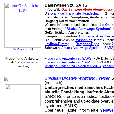
Basiswissen zu SARS
Infografik:
Das Schwere Akute Atemwegssy
Die
Grafik der Frankfurter Rundschau
(FR) info
Inkubationszeit, Symptome, Ansteckung, Ve
Umgang mit Verdachtsfällen.
Weitere Information und Links bietet das
Onlin
dem Eintrag: "
Akutes Atemwegs-Syndrom
":
Gefährlichkeit, Ausbreitung
.
Kompaktinformation
:
Online-Lexikon
[
Umwel
Die Suchfunktion bei
Wissen.de
liefert 4 Rech
Lexikon-Eintrag
Ratgeber-Tipps
sowie 2 
Stichwort
:
Akutes Atemwegs-Syndrom (SARS
Großansicht
[
FR
]
Fragen und Antworten
Fragen und Antworten zu SARS
(PDF-Datei, 83
(FAQ:
Fragen und Antworten zu SARS
[FR, 21.4.03]
frequently asked
)
Wichtige Fragen und Fakten zu SARS
[
Wissen
questions
Christian Drosten/ Wolfgang Preiser
:
S
(englisch)
Umfangreiches medizinisches Fach
aktuelle Entwicklung
,
laufende Aktu
SARS Reference is a medical textbook
comprehensive and up-to-date overview
syndrome (SARS).
Über neue Kapitel informiert ein
Newsl