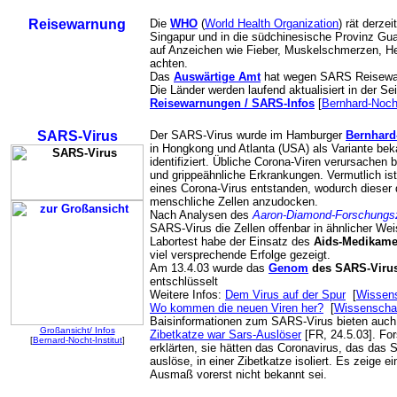
Reisewarnung
Die
WHO
(
World Health Organization
) rät derze
Singapur und in die südchinesische Provinz Gu
auf Anzeichen wie Fieber, Muskelschmerzen, He
achten.
Das
Auswärtige Amt
hat wegen SARS Reisewa
Die Länder werden laufend aktualisiert in der Se
Reisewarnungen / SARS-Infos
[
Bernhard-Nocht
SARS-Virus
Der SARS-Virus wurde im Hamburger
Bernhard-
in Hongkong und Atlanta (USA) als Variante be
identifiziert. Übliche Corona-Viren verursachen 
und grippeähnliche Erkrankungen. Vermutlich is
eines Corona-Virus entstanden, wodurch dieser d
menschliche Zellen anzudocken.
Nach Analysen des
Aaron-Diamond-Forschungs
SARS-Virus die Zellen offenbar in ähnlicher Wei
Labortest habe der Einsatz des
Aids-Medikame
viel versprechende Erfolge gezeigt.
Am 13.4.03 wurde das
Genom
des SARS-Viru
entschlüsselt
Weitere Infos:
Dem Virus auf der Spur
[
Wissen
Wo kommen die neuen Viren her?
[
Wissenscha
Baisinformationen zum SARS-Virus bieten auch
Großansicht/ Infos
Zibetkatze war Sars-Auslöser
[FR, 24.5.03]. Fo
[
Bernard-Nocht-Institut
]
erklärten, sie hätten das Coronavirus, das d
auslöse, in einer Zibetkatze isoliert. Es zeige 
Ausmaß vorerst nicht bekannt sei.