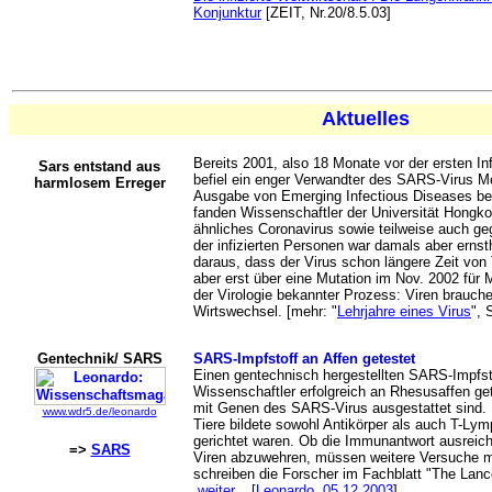
Konjunktur
[ZEIT, Nr.20/8.5.03]
Aktuelles
Bereits 2001, also 18 Monate vor der ersten I
Sars entstand aus
befiel ein enger Verwandter des SARS-Virus M
harmlosem Erreger
Ausgabe von Emerging Infectious Diseases beri
fanden Wissenschaftler der Universität Hongko
ähnliches Coronavirus sowie teilweise auch ge
der infizierten Personen war damals aber ernsth
daraus, dass der Virus schon längere Zeit von
aber erst über eine Mutation im Nov. 2002 für 
der Virologie bekannter Prozess: Viren brauch
Wirtswechsel. [mehr: "
Lehrjahre eines Virus
", 
Gentechnik/ SARS
SARS-Impfstoff an Affen getestet
Einen gentechnisch hergestellten SARS-Impfs
Wissenschaftler erfolgreich an Rhesusaffen get
mit Genen des SARS-Virus ausgestattet sind
www.wdr5.de/leonardo
Tiere bildete sowohl Antikörper als auch T-Ly
gerichtet waren. Ob die Immunantwort ausreich
=>
SARS
Viren abzuwehren, müssen weitere Versuche mi
schreiben die Forscher im Fachblatt "The Lanc
weiter...
[
Leonardo, 05.12.2003
]