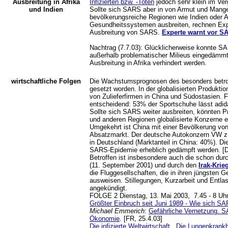
Ausbreitung in Afrika
Infizierten bzw. -Toten
jedoch sehr klein im Ver
und Indien
Sollte sich SARS aber in von Armut und Mang
bevölkerungsreiche Regionen wie Indien oder A
Gesundheitssystemen ausbreiten, rechnen Expe
Ausbreitung von SARS.
Experte warnt vor SA
Nachtrag (7.7.03): Glücklicherweise konnte SAR
außerhalb problematischer Milieus eingedämmt
Ausbreitung in Afrika verhindert werden.
wirtschaftliche Folgen
Die Wachstumsprognosen des besonders betrof
gesetzt worden. In der globalisierten Produkti
von Zulieferfirmen in China und Südostasien. F
entscheidend: 53% der Sportschuhe lässt adida
Sollte sich SARS weiter ausbreiten, könnten P
und anderen Regionen globalisierte Konzerne em
Umgekehrt ist China mit einer Bevölkerung von 
Absatzmarkt. Der deutsche Autokonzern VW z.
in Deutschland (Marktanteil in China: 40%). Di
SARS-Epidemie erheblich gedämpft werden. [Da
Betroffen ist insbesondere auch die schon du
(11. September 2001) und durch den
Irak-Krie
die Fluggesellschaften, die in ihren jüngsten G
ausweisen. Stillegungen, Kurzarbeit und Entla
angekündigt.
FOLGE 2 Dienstag, 13. Mai 2003, 7.45 - 8 U
Größter Einbruch seit Juni 1989 - Wie sich SA
Michael Emmerich
:
Gefährliche Vernetzung. SAR
Ökonomie
. [FR, 25.4.03]
Die infizierte Weltwirtschaft . Die Lungenkrank