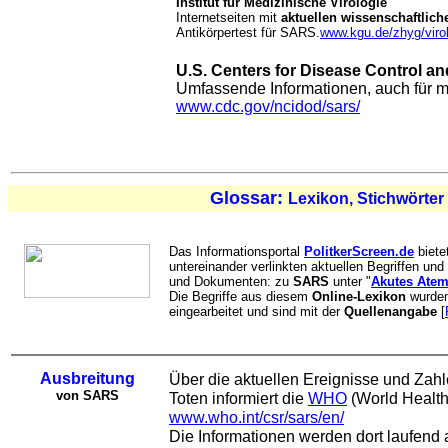
Institut für Medizinische Virologie
Internetseiten mit
aktuellen wissenschaftlich
Antikörpertest für SARS.
www.kgu.de/zhyg/virol
U.S. Centers for Disease Control a
Umfassende Informationen, auch für m
www.cdc.gov/ncidod/sars/
Glossar:
Lexikon, Stichwörter
Das Informationsportal
PolitkerScreen.de
biete
untereinander verlinkten aktuellen Begriffen u
und Dokumenten: zu
SARS
unter "
Akutes Ate
Die Begriffe aus diesem
Online-Lexikon
wurden 
eingearbeitet und sind mit der
Quellenangabe
[
Ausbreitung
Über die aktuellen Ereignisse und Zahl
von SARS
Toten informiert die
WHO
(World Health
www.who.int/csr/sars/en/
Die Informationen werden dort laufend a