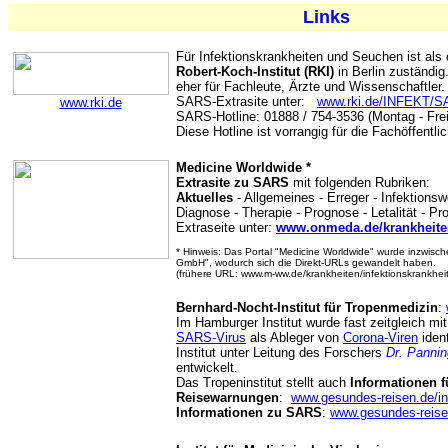
Links
Für Infektionskrankheiten und Seuchen ist als
Robert-Koch-Institut (RKI)
in Berlin zuständig
eher für Fachleute, Ärzte und Wissenschaftler.
SARS-Extrasite unter:
www.rki.de/INFEKT
www.rki.de
SARS-Hotline: 01888 / 754-3536 (Montag - Frei
Diese Hotline ist vorrangig für die Fachöffentli
Medicine Worldwide *
Extrasite zu SARS
mit folgenden Rubriken:
Aktuelles
- Allgemeines - Erreger - Infektions
Diagnose - Therapie - Prognose - Letalität - Pr
Extraseite unter:
www.onmeda.de/krankheite
* Hinweis: Das Portal "Medicine Worldwide" wurde inzwis
GmbH", wodurch sich die Direkt-URLs gewandelt haben.
(frühere URL: www.m-ww.de/krankheiten/infektionskrankhei
Bernhard-Nocht-Institut für Tropenmedizin
:
Im Hamburger Institut wurde fast zeitgleich mi
SARS-Virus
als Ableger von
Corona-Viren
ident
Institut unter Leitung des Forschers
Dr. Pannin
entwickelt.
Das Tropeninstitut stellt auch
Informationen f
Reisewarnungen
:
www.gesundes-reisen.de/i
Informationen zu SARS
:
www.gesundes-reisen