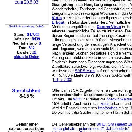
vermutlich von einem erkrankten 64-jährigen A
Guangdong
nach
Hongkong
eingeschleppt. V
Wanderarbeiter, Touristen und Geschäftsleute d
Lungenkrankheit in wenigen Wochen um den G
Virus
als Auslöser der hochgradig ansteckenden
Erbgut
in Rekordzeit entziffert
. Vermutlich e
Menschen ungefährlichen
Corona-Virus
in Tie
SARS-Ausbreitung
[
WHO
]
erlangte, menschliche Zellen zu infizieren. Di
Stand:
04.7.03
dieser Region tradionell übliche enge Zusamme
Infizierte:
8439
"Überspringen" des Virus auf den Menschen un
Neu-Infizierte:
0
lange Vertuschung der neuartigen Krankheit d
Tote:
812
und Regionen, wodurch sich viele Menschen a
Länder:
32
Nach langem Suchen bestätigte sich die Verm
aktuelle Daten
Anfang der Infektionskette in der chinesische
Epidemie kann nach Einschätzungen von Wisse
Zibetkatze
zurückverfolgt werden
, die in Chin
wurde so der
SARS-Virus
auf den Menschen üb
Am 5.7.03 erklärte die WHO, dass SARS weltwe
[
FR, 7.7.03
]
Sterblichkeit
:
Offenbar ist SARS gefährlicher als zunächs
eine
erstaunliche Überlebensfähigkeit
und
Ü
8-15 %
Umfeld. Die
WHO
hat daher die
Sterblichkeitsr
15% erhöht. Auch wenn das
Virus
erkannt und
wird die Entwicklung eines
Impfstoffes
einige J
Derweil läuft die Suche nach einem Heilmittel 
Gefahr einer
Die Generalsekretärin der
WHO
,
Gro Harlem Br
explositionsartigen
"
erste globale Epidemie des 21.Jahrhunderts
".