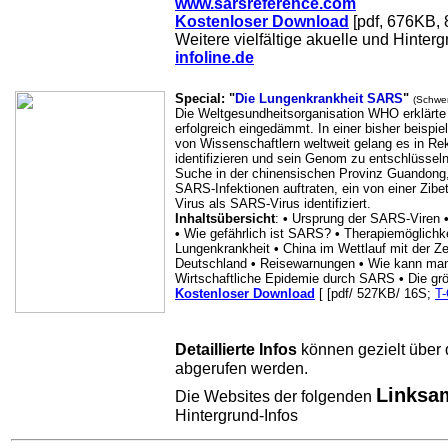
www.sarsreference.com
Kostenloser Download
[pdf, 676KB, 
Weitere vielfältige akuelle und Hinterg
infoline.de
Special: "
Die Lungenkrankheit SARS
"
(Schwer
Die Weltgesundheitsorganisation WHO erklärte
erfolgreich eingedämmt. In einer bisher beispi
von Wissenschaftlern weltweit gelang es in Re
identifizieren und sein Genom zu entschlüssel
Suche in der chinensischen Provinz Guandong
SARS-Infektionen auftraten, ein von einer Zib
Virus als SARS-Virus identifiziert.
Inhaltsübersicht
:
•
Ursprung der SARS-Viren
•
Wie gefährlich ist SARS?
•
Therapiemöglichk
Lungenkrankheit
•
China im Wettlauf mit der Ze
Deutschland
•
Reisewarnungen
•
Wie kann man
Wirtschaftliche Epidemie durch SARS
•
Die gr
Kostenloser Download
[ [pdf/ 527KB/ 16S;
T-
Detaillierte Infos
können gezielt über
abgerufen werden.
Linksa
Die Websites der folgenden
Hintergrund-Infos