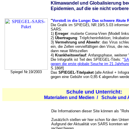
Klimawandel und Globalisierung b
Epidemien, auf die sie nicht vorbere
"
Vorstoß in die Lunge: Das schwere Akute 
Die Grafik im SPIEGEL NR.19/5.5.03 informiert
SARS:
1)
Erreger
: mutierte Corona-Viren (Modell link
2)
Übertragung
: Tröpfcheninfektion; Inkubatio
3)
Vermehrung und Abwehr
: das Virus schle
ein, die Zellen vervielfältigen den Virus, die n
dann neue Wirtszellen
4)
Krankheitsverlauf
: Anfangsphase, weiterer 
Die Infografik ist Teil des SPIEGEL-Titels: "
SA
gegen die erste globale Seuche im 21.Jahrhund
S.186ff]
Spiegel Nr.19/2003
Das
SPIEGEL-Titelpaket
(alle Artikel + Infogr
gegen eine Gebühr von 0,85 € abgerufen werde
Schule und Unterricht:
Materialien und Medien / Schule und
Die Informationen dieser Site können als "Rohm
Zusätzlich stellen wir hier schon für den Unterr
Aufgrund der Aktualität von SARS konnten wir b
recherchieren.