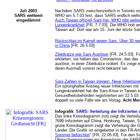
Juli 2003
Nachdem SARS zwischenzeitlich in Toronto noch
SARS weltweit
WHO am 5.7.03 fest, dass SARS endlich weltwe
eingedämmt
Auch Taiwan offiziell Sars-frei. WHO gibt weltw
Lungenkrankheit
[FR, 7.7.03]. Die WHO hob a
Taiwan auf. Dort war am 15. Juni der letzte Sars
Rückschlag im Kampf gegen Sars. Über 30 neue
in China
[FR, 26.5.03]
Zibetkatze war Sars-Auslöser
[FR, 24.5.03]. F
erklärten, sie hätten das Coronavirus, das 
auslöse, in einer Zibetkatze isoliert. Es zeige
deren Ausmaß vorerst nicht bekannt sei.
Sars-Zahlen in Taiwan steigen. Neue Infektion
Ein sprunghafter Anstieg neuer Infektionen mit
Lungenkrankheit hat die Sars-Krise in Taiwan e
Gesundheitsbehörden registrierten am 22.5.0
doppelt so viele Fälle wie am Vortag.
Acht Me
Infografik
:
SARS: Verteilung der Infizierte
Das linke Kreisdiagramm (rot) zeigt die Vertei
7699 Infizierten auf China, Honkong, Taiwan, 
grüne Kreisdiagramm zeigt die Verteilung der 
Länder. Die Grafik ist eingebettet in den FR-Arti
Sommer befürchtet
" [FR, 22.05.03]. Für den 
Überschwemmungen ein Anwachsen der SARS-In