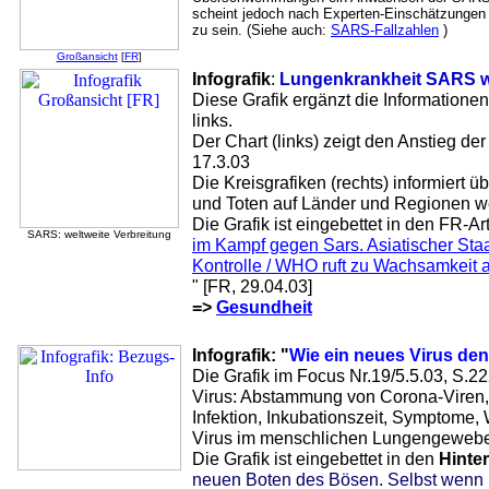
scheint jedoch nach Experten-Einschätzungen d
zu sein. (Siehe auch:
SARS-Fallzahlen
)
Großansicht
[
FR
]
Infografik
:
Lungenkrankheit SARS we
Diese Grafik ergänzt die Informatione
links.
Der Chart (links) zeigt den Anstieg der
17.3.03
Die Kreisgrafiken (rechts) informiert üb
und Toten auf Länder und Regionen we
Die Grafik ist eingebettet in den FR-Art
SARS: weltweite Verbreitung
im Kampf gegen Sars. Asiatischer Staa
Kontrolle / WHO ruft zu Wachsamkeit a
" [FR, 29.04.03]
=>
Gesundheit
Infografik: "
Wie ein neues Virus den
Die Grafik im Focus Nr.19/5.5.03, S.2
Virus: Abstammung von Corona-Viren, 
Infektion, Inkubationszeit, Symptome
Virus im menschlichen Lungengewebe
Die Grafik ist eingebettet in den
Hinte
neuen Boten des Bösen. Selbst wenn