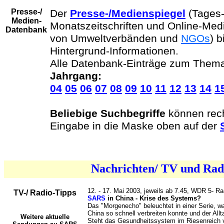
Presse-/
Der
Presse-/Medienspiegel
(Tages-
Medien-
Monatszeitschriften und Online-Med
Datenbank
von Umweltverbänden und
NGOs
) b
Hintergrund-Informationen.
Alle Datenbank-Einträge zum Them
Jahrgang:
04
05
06
07
08
09
10
11
12
13
14
1
Beliebige Suchbegriffe
können rech
Eingabe in die Maske oben auf der
Nachrichten/ TV und Rad
12. - 17. Mai 2003, jeweils ab 7.45, WDR 5- Ra
TV-/ Radio-Tipps
SARS
in China - Krise des Systems?
Das "Morgenecho" beleuchtet in einer Serie, w
China so schnell verbreiten konnte und der A
Weitere aktuelle
Steht das Gesundheitssystem im Riesenreich v