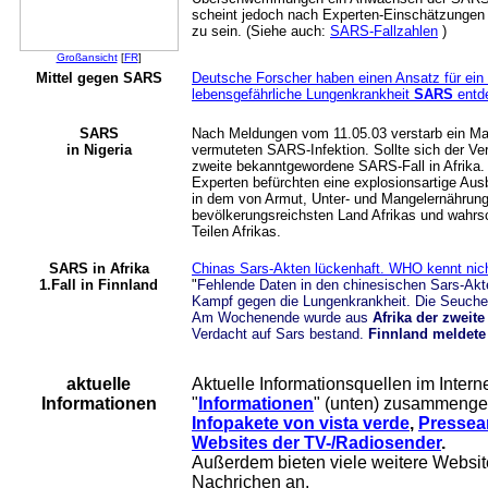
scheint jedoch nach Experten-Einschätzungen d
zu sein. (Siehe auch:
SARS-Fallzahlen
)
Großansicht
[
FR
]
Mittel gegen SARS
Deutsche Forscher haben einen Ansatz für ein
lebensgefährliche Lungenkrankheit
SARS
entd
SARS
Nach Meldungen vom 11.05.03 verstarb ein Man
in Nigeria
vermuteten SARS-Infektion. Sollte sich der Ver
zweite bekanntgewordene SARS-Fall in Afrika
Experten befürchten eine explosionsartige Au
in dem von Armut, Unter- und Mangelernähru
bevölkerungsreichsten Land Afrikas und wahrsc
Teilen Afrikas.
SARS in Afrika
Chinas Sars-Akten lückenhaft. WHO kennt nich
1.Fall in Finnland
"
Fehlende Daten in den chinesischen Sars-Akt
Kampf gegen die Lungenkrankheit. Die Seuche 
Am Wochenende wurde aus
Afrika der zweite
Verdacht auf Sars bestand.
Finnland meldete 
aktuelle
Aktuelle Informationsquellen im Intern
Informationen
"
Informationen
" (unten) zusammenges
Infopakete von vista verde
,
Pressear
Websites der TV-/Radiosender
.
Außerdem bieten viele weitere Websit
Nachrichen an.