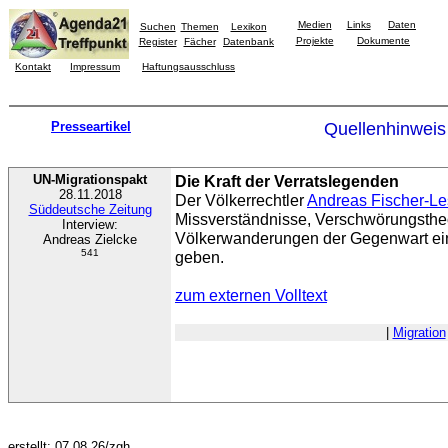
Medien
Links
Daten
Suchen
Themen
Lexikon
Projekte
Dokumente
Register
Fächer
Datenbank
Kontakt
Impressum
Haftungsausschluss
Presseartikel
Quellenhinweis
UN-Migrationspakt
Die Kraft der Verratslegenden
28.11.2018
Der Völkerrechtler
Andreas Fischer-L
Süddeutsche Zeitung
Missverständnisse, Verschwörungsthe
Interview:
Völkerwanderungen der Gegenwart ei
Andreas Zielcke
541
geben.
zum externen Volltext
|
Migration
erstellt: 07.08.26/zgh