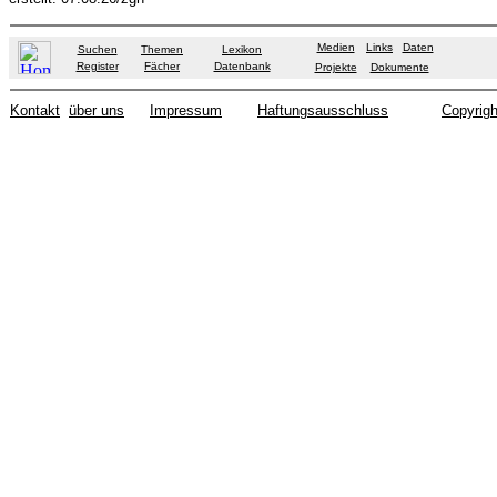
Medien
Links
Daten
Suchen
Themen
Lexikon
Register
Fächer
Datenbank
Projekte
Dokumente
Kontakt
über uns
Impressum
Haftungsausschluss
Copyrigh