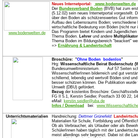
Neues Internetportal:
www.bodenwelten.de
Der
Bundesverband Boden
(BVB) hat zum ers
(5.12.02) sein neues Internetportal vorgestellt.
über den Boden als schützenswertes Gut inform
Aufbau des Lebensraums Boden; verschiedene B
wirtschaftliche Bedeutung von Böden (nicht nur i
Das Programm bietet Kindern und Jugendlichen
www.bodenwelten.de
Thema Boden.
Lehrer
und andere
Multiplikato
Thema Boden im Bildungsbereich "beackert" we
=>
Ernährung & Landwirtschaft
Broschüre: "
Ohne Boden ­ bodenlos
"
Hrg:
Wissenschaftliche Beirat Bodenschutz 
Bundesumweltministerium. Auf 57 Seiten schi
WissenschaftlerInnen bilderreich und gut verstän
schillernd, lebendig und wertvoll Böden sind und 
besser schützen können. Die Publikation wurde
Umwelt (DBU) gefördert.
Bezug
der kostenlos Broschüre: Geschäftsste
FG II 5.1, Kerstin Seidler, Postfach 33 00 22, 1
eMail:
kerstin.seidler@uba.de
Infos / Download
bei:
www.Wissenschaftliche
Unterrichtsmaterialien
Handreichung:
Dettmer Grünefeld
:
Landwirtscha
Materialien für Schule, Fortbildung und Öffentlic
Ob als Verbraucher, als Urlauber oder als Bewoh
SchülerInnen haben täglich mit der Landwirtsch
meist allerdings sehr begrenzt. Dabei ist die Lan