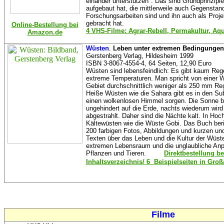
einander unterstützen". Das sind Grundprinzipi
aufgebaut hat, die mittlerweile auch Gegenstan
Forschungsarbeiten sind und ihn auch als Pro
gebracht hat.
Online-Bestellung bei
4 VHS-Filme: Agrar-Rebell, Permakultur, Aqu
Amazon.de
Wüsten
.
Leben unter extremen Bedingungen
Gerstenberg Verlag, Hildesheim 1999
ISBN 3-8067-4554-4, 64 Seiten, 12,90 Euro
Wüsten sind lebensfeindlich: Es gibt kaum Reg
extreme Temperaturen. Man spricht von einer 
Gebiet durchschnittlich weniger als 250 mm Reg
Heiße Wüsten wie die Sahara gibt es in den Su
einen wolkenlosen Himmel sorgen. Die Sonne b
ungehindert auf die Erde, nachts wiederum wir
abgestrahlt. Daher sind die Nächte kalt. In Hoc
Kältewüsten wie die Wüste Gobi. Das Buch beri
200 farbigen Fotos, Abbildungen und kurzen u
Texten über das Leben und die Kultur der Wüste
extremen Lebensraum und die unglaubliche Anp
Pflanzen und Tieren.
Direktbestellung b
Inhaltsverzeichnis/ 6 Beispielseiten in Gr
Filme