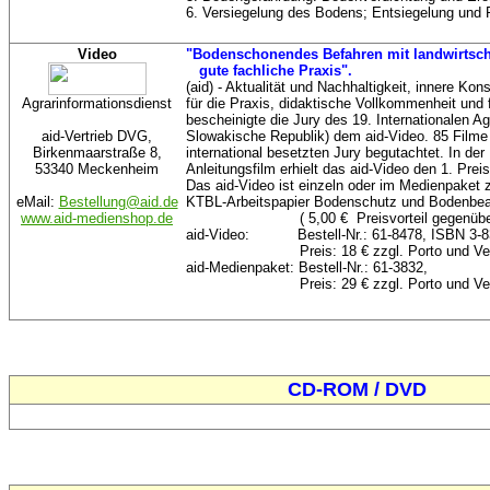
6. Versiegelung des Bodens; Entsiegelung und R
Video
"Bodenschonendes Befahren mit landwirtsch
gute fachliche Praxis".
(aid) - Aktualität und Nachhaltigkeit, innere K
Agrarinformationsdienst
für die Praxis, didaktische Vollkommenheit und 
bescheinigte die Jury des 19. Internationalen Ag
aid-Vertrieb DVG,
Slowakische Republik) dem aid-Video. 85 Filme
Birkenmaarstraße 8,
international besetzten Jury begutachtet. In der
53340 Meckenheim
Anleitungsfilm erhielt das aid-Video den 1. Preis
Das aid-Video ist einzeln oder im Medienpake
eMail:
Bestellung@aid.de
KTBL-Arbeitspapier Bodenschutz und Bodenbearb
www.aid-medienshop.de
( 5,00 € Preisvorteil gegenüber de
aid-Video: Bestell-Nr.: 61-8478, ISBN 3-8
Preis: 18 € zzgl. Porto und Verpac
aid-Medienpaket: Bestell-Nr.: 61-3832,
Preis: 29 € zzgl. Porto und Verpac
CD-ROM / DVD