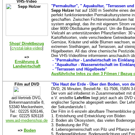
VHS-Video
"Permakultur", " Aquakultur,
"Terrassen und
Sepp Holzer
hat auf 1500 m Seehöhe eines de
perfekt funktionierenden Permakultursysteme i
geschaffen. Zwischen Fichtenmonokulturen hat e
system angelegt, das ihn mit eigenem Strom ve
über 9000 Obstbäume gepflanzt. Um die Bäume
Vielzahl an unterstützenden Pflanzfamilien: 30
Kartoffelsorten, viele verschiedene Getreidearte
Gemüse, Kräuter und wilde Blumen wachsen, woh
Shop/ Direktbezug
extremen Steilhängen, auf Terrassen, auf stein
[
crystal-lake-video
]
Hügelbeeten. All das ohne chemische Pestizide,
Drei VHS-Videofilme informieren anschaulich übe
=>
- "Permakultur - Landwirtschaft im Einklang
Ernährung &
- "Aquakultur - Wasserwirtschaft im Einklan
Landwirtschaft
- "Terrassen und Hügelbeete"
Ausführliche Infos zu den 3 Filmen / Bezug 
Film auf DVD
"Die Haut der Erde - Über den Boden, von d
DVD, 26 Minuten, Bestell-Nr.: 61-7506, ISBN 3-
Der vom aid infodienst in Zusammenarbeit mi
aid-Vertrieb DVG,
e.V. erstellte
Lehrfilm
liegt jetzt auch als DVD 
Birkenmaarstraße 8,
englischer Sprache abgespielt werden. Der Lehrf
53340 Meckenheim,
der Sekundarstufe I.
Tel.: 02225 926146,
Der Film in 6 einzeln abrufbare Themenblöcke ge
Fax: 02225 926118
1. Entstehung und Entwicklung von Böden
www.aid-medienshop.de
2. Boden als Ökosystem, das vielen Bodenorg
3. Bedeutung der Pilz
4.
Lebensgemeinschaft von Pilz und Pflanze ein
=>
Boden
5. Bodengefährdung: Bodenverdichtung und Ero