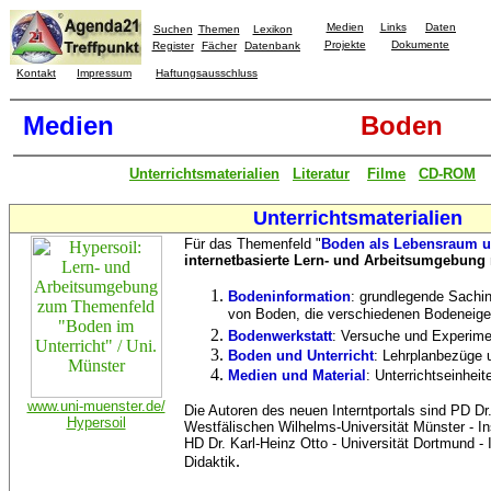
Medien
Links
Daten
Suchen
Themen
Lexikon
Projekte
Dokumente
Register
Fächer
Datenbank
Kontakt
Impressum
Haftungsausschluss
Medien
Boden
Unterrichtsmaterialien
Literatur
Filme
CD-ROM
Unterrichtsmaterialien
Für das Themenfeld "
Boden als Lebensraum 
internetbasierte Lern- und Arbeitsumgebung
Bodeninformation
: grundlegende Sachin
von Boden, die verschiedenen Bodeneige
Bodenwerkstatt
: Versuche und Experime
Boden und Unterricht
: Lehrplanbezüge 
Medien und Material
: Unterrichtseinheit
www.uni-muenster.de/
Die Autoren des neuen Interntportals sind PD Dr
Hypersoil
Westfälischen Wilhelms-Universität Münster - Ins
HD Dr. Karl-Heinz Otto - Universität Dortmund - I
.
Didaktik