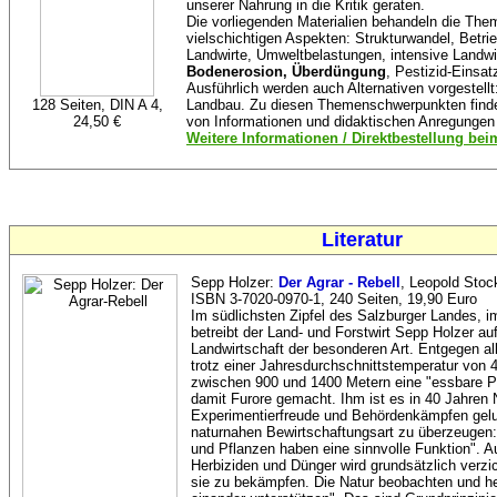
unserer Nahrung in die Kritik geraten.
Die vorliegenden Materialien behandeln die Them
vielschichtigen Aspekten: Strukturwandel, Betrie
Landwirte, Umweltbelastungen, intensive Landwi
Bodenerosion, Überdüngung
, Pestizid-Einsa
Ausführlich werden auch Alternativen vorgestellt:
128 Seiten, DIN A 4,
Landbau. Zu diesen Themenschwerpunkten finden 
24,50 €
von Informationen und didaktischen Anregungen u
Weitere Informationen / Direktbestellung b
Literatur
Sepp Holzer:
Der Agrar - Rebell
, Leopold Stoc
ISBN 3-7020-0970-1, 240 Seiten, 19,90 Euro
Im südlichsten Zipfel des Salzburger Landes, i
betreibt der Land- und Forstwirt Sepp Holzer a
Landwirtschaft der besonderen Art. Entgegen all
trotz einer Jahresdurchschnittstemperatur von 
zwischen 900 und 1400 Metern eine "essbare P
damit Furore gemacht. Ihm ist es in 40 Jahren 
Experimentierfreude und Behördenkämpfen gelu
naturnahen Bewirtschaftungsart zu überzeugen: "V
und Pflanzen haben eine sinnvolle Funktion". 
Herbiziden und Dünger wird grundsätzlich verzich
sie zu bekämpfen. Die Natur beobachten und h