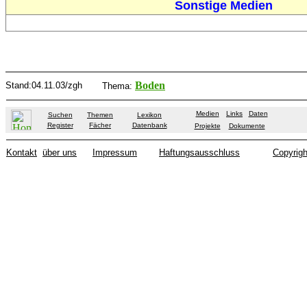
Sonstige Medien
Boden
Stand
:04.11.03/zgh
Thema:
Medien
Links
Daten
Suchen
Themen
Lexikon
Register
Fächer
Datenbank
Projekte
Dokumente
Kontakt
über uns
Impressum
Haftungsausschluss
Copyrigh