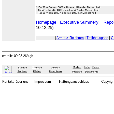
* Bot50 = Bottom 50% = Untere Hälfte der Menschheit;
Mid40 = Middle 40% = mittlere 40% der Menschheit;
Top10 = Top 10% = oberste 10% der Menschheit
Homepage
Executive Summery
Repo
10.12.25)
|
Armut & Reichtum
|
Treibhausgase
|
G
erstellt: 09.08.26/zgh
Medien
Links
Daten
Suchen
Themen
Lexikon
Register
Fächer
Datenbank
Projekte
Dokumente
Kontakt
über uns
Impressum
Haftungsausschluss
Copyrigh