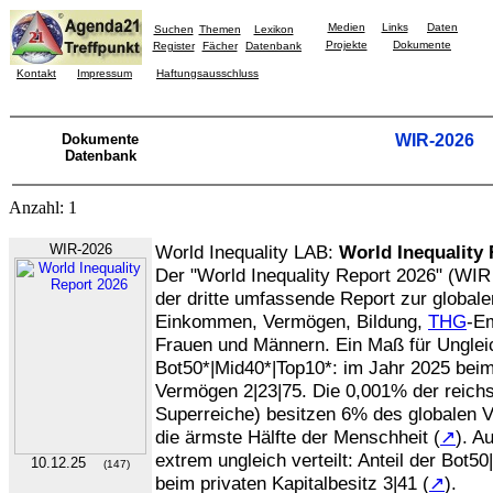
Medien
Links
Daten
Suchen
Themen
Lexikon
Projekte
Dokumente
Register
Fächer
Datenbank
Kontakt
Impressum
Haftungsausschluss
Dokumente
WIR-2026
Datenbank
Anzahl: 1
WIR-2026
World Inequality LAB:
World Inequality
Der "World Inequality Report 2026" (WIR
der dritte umfassende Report zur globale
Einkommen, Vermögen, Bildung,
THG
-E
Frauen und Männern. Ein Maß für Ungleich
Bot50*|Mid40*|Top10*: im Jahr 2025 bei
Vermögen 2|23|75. Die 0,001% der reich
Superreiche) besitzen 6% des globalen V
die ärmste Hälfte der Menschheit (
↗
). A
extrem ungleich verteilt: Anteil der Bot
10.12.25
(147)
beim privaten Kapitalbesitz 3|41 (
↗
).