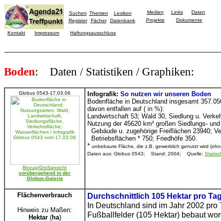
Medien
Links
Daten
Suchen
Themen
Lexikon
Projekte
Dokumente
Register
Fächer
Datenbank
Kontakt
Impressum
Haftungsausschluss
Boden
: Daten / Statistiken / Graphiken:
Globus 0543-17.03.06
Infografik:
So nutzen wir unseren Boden
Bodenfläche in Deutschland insgesamt 357.050
davon entfallen auf ( in %):
Landwirtschaft 53; Wald 30, Siedlung u. Verke
Nutzung der 45620 km² großen Siedlungs- und 
Gebäude u. zugehörige Freiflächen 23940; Ve
Betriebsflächen * 750; Friedhöfe 350.
*
unbebaute Fläche, die z.B. gewerblich genutzt wird (oh
Daten aus: Globus 0543; Stand: 2004; Quelle:
Statis
Bezug/Großansicht
vorübergehend in der
Globus-Galerie
Flächenverbrauch
Durchschnittlich 105 Hektar pro T
In Deutschland sind im Jahr 2002 pro
Hinweis zu Maßen:
Fußballfelder (105 Hektar) bebaut wor
Hektar
(
ha
)