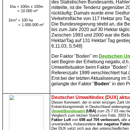
des Statistischen Bundesamts, Hahlen
1ha = 100m x 100m
mitteilte, ist die Tendenz gegenüber 2
= 10.000 m²
rückläufig: Damals wurde eine Siedlu
Verkehrsfläche von 117 Hektar pro Ta
1km² = 100 ha
Die Bundesregierung strebt an, die 
= 1.000.000 m²
bis zum Jahr 2020 auf 30 Hektar täglic
Zwischen 1993 und 2000 war die Beb
Hektar/Tag auf 131 Hektar/ Tag gesti
6.11.03, S.548]
Der Faktor "Boden" im
Deutschen Um
seit Beginn der Erhebung negativ, d.h.
Umweltsituation beim Faktor "Boden" 
Referenzjahr 1999 verschlechtert hat 
Erst bei der letzten Aktualisierung i
gelangte der Faktor "
Boden
" in den P
Deutscher Umweltindex (DUX) aktual
Diesen Kennwert, der in einer einzigen Zahl U
Entwicklungstrends in Deutschland widerspiege
Umweltbundesamt
(UBA)
zum 25.7.03 neu be
Vergleich zum letzten Stand vom Febr. 2003 ha
Faktor Luft
von
698 auf 704 verbessert,
alle 
unverändert
,
insbesondere
der negative Fakto
Der DUX setzt sich aus den unterschiedliche