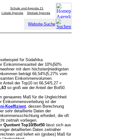
Schule und Agenda 21
Lokale Agenda
Globale Agenda
Website-Suche
sebeispiel für Südafrika:
er Einkommensanteil der 10%|50%
nwohner mit dem höchsten|niedrigsten
inkommen beträgt 66,54%|5,27% vom
esamten Einkommenvolumen.
r Anteil der Top10 ist 66,54/5,27 =
,63
so groß wie der Anteil der Bot50.
n genaueres Maß für die Ungleichheit
r Einkommensverteilung ist der
ni-Koeffizient
, dessen Berechnung
er sehr detaillierte Daten der
nkommensschichtung erfordert, die oft
cht zeitnah vorliegen.
er
Quotient Top10/Bot50
lässt sich aus
niger detaillierten Daten zeitnäher
rechnen und liefert ein (grobes) Maß für
e Ungleichheit.