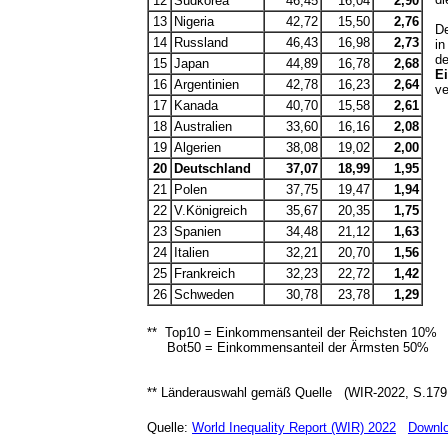
12
Südkorea
46,45
16,04
2,90
13
Nigeria
42,72
15,50
2,76
D
14
Russland
46,43
16,98
2,73
in
de
15
Japan
44,89
16,78
2,68
E
16
Argentinien
42,78
16,23
2,64
ve
17
Kanada
40,70
15,58
2,61
18
Australien
33,60
16,16
2,08
19
Algerien
38,08
19,02
2,00
20
Deutschland
37,07
18,99
1,95
21
Polen
37,75
19,47
1,94
22
V.Königreich
35,67
20,35
1,75
23
Spanien
34,48
21,12
1,63
24
Italien
32,21
20,70
1,56
25
Frankreich
32,23
22,72
1,42
26
Schweden
30,78
23,78
1,29
**
Top10 =
Einkommensanteil der Reichsten 10%
Bot50 =
Einkommensanteil der
Ärmsten 50%
** Länderauswahl gemäß Quelle (WIR-2022, S.179 
Quelle:
World Inequality Report (WIR) 2022
Downl