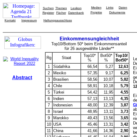
Medien
Links
Daten
Suchen
Themen
Lexikon
Projekte
Dokumente
Register
Fächer
Datenbank
Kontakt
Impressum
Haftungsausschluss
Einkommensungleichheit
Top10/Bottom 50* beim Einkommensanteil
für 26 ausgewählte Länder**
Top10*
Bot50*
Top10/
Rg
Staat
Le
%
%
Bot50*
D
1
Südafrika
66,54
5,27
12,63
Ei
E
2
Mexiko
57,35
9,17
6,25
Abstract
g
3
Brasilien
58,56
10,07
5,82
De
4
Chile
58,91
10,18
5,79
12
5
Türkei
54,42
11,95
4,55
Ei
6
Indien
57,13
13,13
4,35
de
Gi
7
Indonesien
48,00
12,39
3,87
ab
8
Israel
48,95
13,11
3,73
Ei
9
Marokko
49,43
13,56
3,65
ni
D
10
USA
45,46
13,31
3,42
we
11
China
41,66
14,36
2,90
be
di