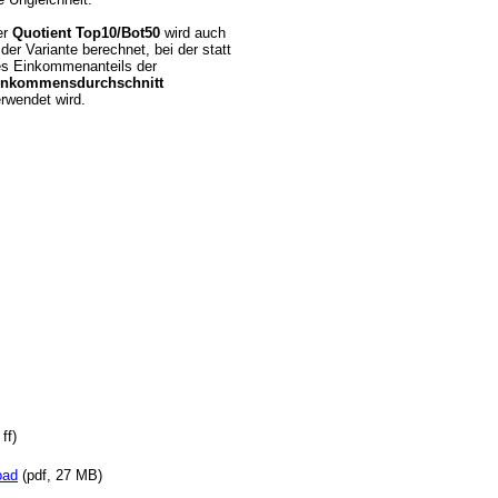
er
Quotient Top10/Bot50
wird auch
 der Variante berechnet, bei der statt
s Einkommenanteils der
inkommensdurchschnitt
rwendet wird.
ff)
oad
(pdf, 27 MB)