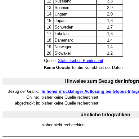
12
Russland
3,3
13
Spanien
2,9
14
Ungarn
2,0
15
Japan
1,8
16
Schweden
1,7
17
Tokelau
1,6
18
Dänemark
1,4
19
Norwegen
1,4
20
Slowakei
1,2
Quelle:
Statistisches Bundesamt
Keine Gewähr
für die Korrektheit der Daten
Hinweise zum Bezug der Infogra
Bezug der Grafik:
In hoher druckfähiger Auflösung bei Globus-Infogr
Online:
bisher keine Quelle recherchiert
abgedruckt in:
bisher keine Quelle recherchiert
ähnliche Infografiken
bisher nicht recherchiert