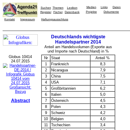
Medien
Links
Daten
Suchen
Themen
Lexikon
Projekte
Dokumente
Register
Fächer
Datenbank
Kontakt
Impressum
Haftungsausschluss
Deutschlands wichtigste
Handelspartner 2014
Anteil am Handelsvolumen (Exporte aus
und Importe nach Deutschland) in %
Globus 10414
Nr
Staat
Anteil %
24.07.2015
1
Frankreich
8,3
2
Nicaragua
7,9
3
China
7,5
4
USA
7,1
Großansicht:
5
Großbritannien
6,2
Bezug
6
Italien
5,0
Abstract
7
Österreich
4,5
8
Polen
4,3
9
Schweiz
4,2
10
Belgien
4,0
11
Tschechien
3,4