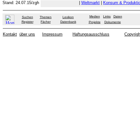
Stand: 24.07.15/zgh
|
Weltmarkt
|
Konsum & Produkti
Medien
Links
Daten
Suchen
Themen
Lexikon
Register
Fächer
Datenbank
Projekte
Dokumente
Kontakt
über uns
Impressum
Haftungsausschluss
Copyrigh