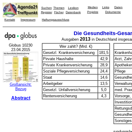
Medien
Links
Daten
Suchen
Themen
Lexikon
Projekte
Dokumente
Register
Fächer
Datenbank
Kontakt
Impressum
Haftungsausschluss
Die Gesundheits-Gesa
2013
Ausgaben
in Deutschland insges
Globus 10230
Wer zahlt? (Mrd. €)
23.04.2015
Gesetzl. Krankenversicherung
181,5
Krankenh
Pirvate Haushalte
42,9
Arzt, Zah
Private Krankenversicherung
28,9
Apotheke
Soziale Pflegeversicherung
24,4
Pflege
Staat
14,6
Gesundhei
Arbeitgeber
13,5
Verwaltun
Großansicht:
Bezug
Gesetzl. Unfallversicherung
5,0
med. Prax
Rentenversicherung
4,3
Vorsorge, 
Abstract
Investitio
Rettungsd
Gesundhe
Sonstiges
rundungsbe