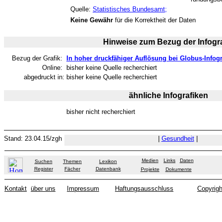
Quelle:
Statistisches Bundesamt;
Keine Gewähr
für die Korrektheit der Daten
Hinweise zum Bezug der Infogra
Bezug der Grafik:
In hoher druckfähiger Auflösung bei Globus-Infogr
Online:
bisher keine Quelle recherchiert
abgedruckt in:
bisher keine Quelle recherchiert
ähnliche Infografiken
bisher nicht recherchiert
Stand: 23.04.15/zgh
|
Gesundheit
|
Medien
Links
Daten
Suchen
Themen
Lexikon
Register
Fächer
Datenbank
Projekte
Dokumente
Kontakt
über uns
Impressum
Haftungsausschluss
Copyrigh