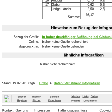
16
Angola
0,73
0,7
17
Gabun
0,62
0,6
übrige Länder
2,50
2,5
98,17
Summe:
Hinweise zum Bezug der Infogra
Bezug der Grafik:
In hoher druckfähiger Auflösung bei Globus-I
Online:
bisher keine Quelle recherchiert
abgedruckt in:
bisher keine Quelle gefunden
ähnliche Infografiken
bisher nicht recherchiert
Stand:
19.02.2010
/zgh
Erdöl
>
Daten/Statistiken/ Infografiken
Medien
Links
Daten
Suchen
Themen
Lexikon
Register
Fächer
Datenbank
Projekte
Dokumente
Kontakt
über uns
Impressum
Haftungsausschluss
Copyrigh