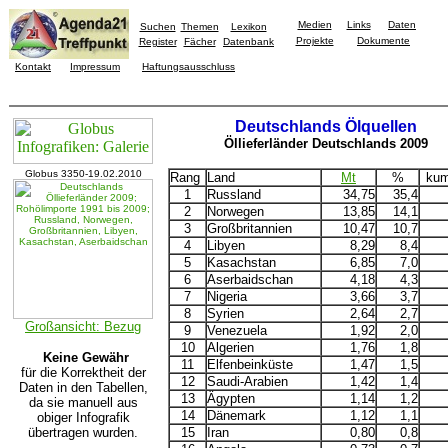
Medien
Links
Daten
Suchen
Themen
Lexikon
Projekte
Dokumente
Register
Fächer
Datenbank
Kontakt
Impressum
Haftungsausschluss
Deutschlands Ölquellen
Öllieferländer Deutschlands 2009
Globus 3350-19.02.2010
Rang
Land
Mt
%
ku
1
Russland
34,75
35,4
2
Norwegen
13,85
14,1
3
Großbritannien
10,47
10,7
4
Libyen
8,29
8,4
5
Kasachstan
6,85
7,0
6
Aserbaidschan
4,18
4,3
7
Nigeria
3,66
3,7
8
Syrien
2,64
2,7
Großansicht: Bezug
9
Venezuela
1,92
2,0
10
Algerien
1,76
1,8
Keine Gewähr
11
Elfenbeinküste
1,47
1,5
für die Korrektheit der
12
Saudi-Arabien
1,42
1,4
Daten in den Tabellen,
13
Ägypten
1,14
1,2
da sie manuell aus
14
Dänemark
1,12
1,1
obiger Infografik
übertragen wurden.
15
Iran
0,80
0,8