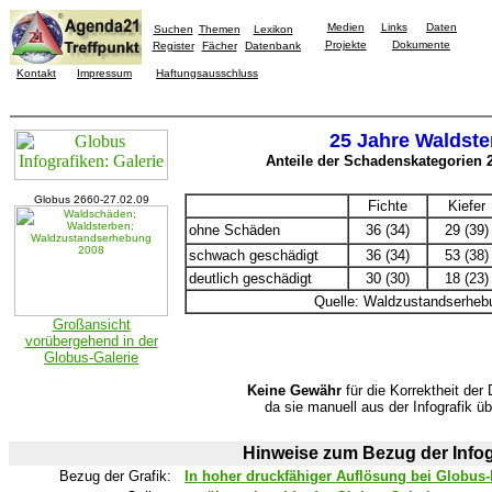
Medien
Links
Daten
Suchen
Themen
Lexikon
Projekte
Dokumente
Register
Fächer
Datenbank
Kontakt
Impressum
Haftungsausschluss
25 Jahre Waldste
Anteile der Schadenskategorien 2
Globus 2660-27.02.09
Fichte
Kiefer
ohne Schäden
36 (34)
29 (39)
schwach geschädigt
36 (34)
53 (38)
deutlich geschädigt
30 (30)
18 (23)
Quelle: Waldzustandserheb
Großansicht
vorübergehend in der
Globus-Galerie
Keine Gewähr
für die Korrektheit der 
da sie manuell aus der Infografik ü
Hinweise zum Bezug der Infog
Bezug der Grafik:
In hoher druckfähiger Auflösung bei Globus-I