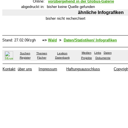
Online:
vorübergehend in der Globus-Galerie
abgedruckt in:
bisher keine Quelle gefunden
ähnliche Infografiken
bisher nicht recherchiert
Stand:
27.02.09
/zgh
=>
Wald
>
Daten/Statistiken/ Infografiken
Medien
Links
Daten
Suchen
Themen
Lexikon
Register
Fächer
Datenbank
Projekte
Dokumente
Kontakt
über uns
Impressum
Haftungsausschluss
Copyrigh