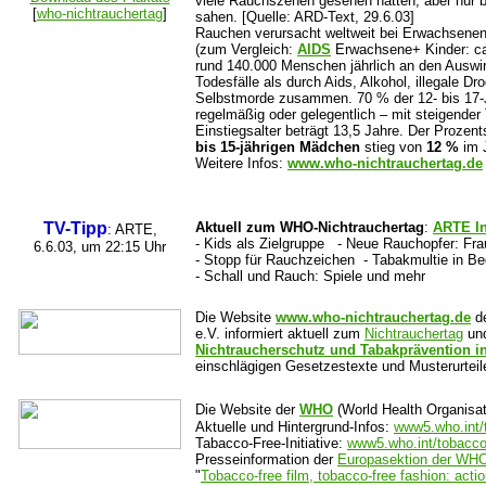
viele Rauchszenen gesehen hatten, aber nur b
[
who-nichtrauchertag
]
sahen. [Quelle: ARD-Text, 29.6.03]
Rauchen verursacht weltweit bei Erwachsenen e
(zum Vergleich:
AIDS
Erwachsene+ Kinder: ca.
rund 140.000 Menschen jährlich an den Ausw
Todesfälle als durch Aids, Alkohol, illegale D
Selbstmorde zusammen. 70 % der 12- bis 17-
regelmäßig oder gelegentlich – mit steigender
Einstiegsalter beträgt 13,5 Jahre. Der Proze
bis 15-jährigen Mädchen
stieg von
12 %
im 
Weitere Infos:
www.who-nichtrauchertag.de
TV-Tipp
Aktuell zum WHO-Nichtrauchertag
:
ARTE In
: ARTE,
- Kids als Zielgruppe - Neue Rauchopfer: Frau
6.6.03, um 22:15 Uhr
- Stopp für Rauchzeichen - Tabakmultie in Be
- Schall und Rauch: Spiele und mehr
Die Website
www.who-nichtrauchertag.de
de
e.V. informiert aktuell zum
Nichtrauchertag
und
Nichtraucherschutz und Tabakprävention in
einschlägigen Gesetzestexte und Musterurteil
Die Website der
WHO
(World Health Organisa
Aktuelle und Hintergrund-Infos:
www5.who.int/
Tabacco-Free-Initiative:
www5.who.int/tobacc
Presseinformation der
Europasektion der WH
"
Tobacco-free film, tobacco-free fashion: acti