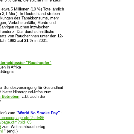
ei 3 % derer, die solche Filme kaum
twa 5 Millionen (10 %) Tote jährlich
3,1 Mio.). In Deutschland sterben
irkungen des Tabakkonsums, mehr
rogen, Verkehrsunfälle, Morde und
Jährigen rauchen inzwischen
 Tendenz. Das durchschnittliche
ntsatz von Raucherinnen unter den
12-
Jahr 1993
auf 21 %
in 2001.
ternetdossier “Rauchopfer”
en in Afrika
drängnis
r Bundesvereinigung für Gesundheit
 bietet Hintergrund-Infos zum
 Betrieben
, z.B. auch die
e.
"
:
tion) zum
"World No Smoke Day
tobacco/page.cfm?sid=86
o/page.cfm?pid=65
O
zum Weltnichtrauchertag:
on!
" (engl.)