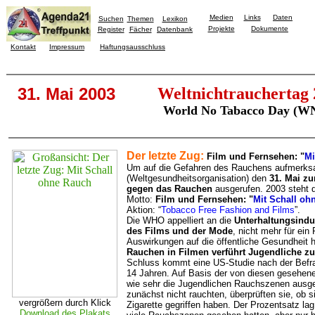
Medien
Links
Daten
Suchen
Themen
Lexikon
Projekte
Dokumente
Register
Fächer
Datenbank
Kontakt
Impressum
Haftungsausschluss
31. Mai 2003
Weltnichtrauchertag
World No Tabacco Day (W
Der letzte Zug:
Film und Fernsehen: "
Mi
Um auf die Gefahren des Rauchens aufmerk
(Weltgesundheitsorganisation) den
31. Mai zu
gegen das Rauchen
ausgerufen. 2003 steht d
Motto:
Film und Fernsehen: "
Mit Schall oh
Aktion: “
Tobacco Free Fashion and Films
”.
Die WHO appelliert an die
Unterhaltungsindu
des Films und der Mode
, nicht mehr für ein
Auswirkungen auf die öffentliche Gesundheit h
Rauchen in Filmen verführt Jugendliche z
Schluss kommt eine US-Studie nach der Befra
14 Jahren. Auf Basis der von diesen gesehene
wie sehr die Jugendlichen Rauchszenen ausges
zunächst nicht rauchten, überprüften sie, ob s
vergrößern durch Klick
Zigarette gegriffen haben. Der Prozentsatz la
Download des Plakats