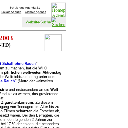
Schule und Agenda 21
Lokale Agenda
Globale Agenda
Website-Suche
 2003
NTD)
t Schall ohne Rauch
"
sam zu machen, hat die WHO
m jährlichen weltweiten Aktionstag
er Weltnichtrauchertag unter dem
ne Rauch
"
(Motto der weltweiten
strie
und insbesondere an die
Welt
 Produkt zu werben, das gravierende
at.
u Zigarettenkonsum
. Zu diesem
gung von Teenagern im Alter bis zu
n Filmen schätzten die Forscher ab,
etzt waren. Bei den Befragten, die
ie in den folgenden 2 Jahren zur
g bei 17 % derjenigen, die besonders