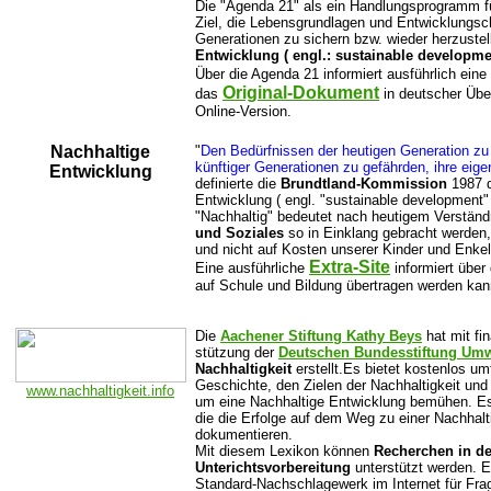
Die "Agenda 21" als ein Handlungsprogramm fü
Ziel, die Lebensgrundlagen und Entwicklungsch
Generationen zu sichern bzw. wieder herzustel
Entwicklung ( engl.: sustainable developme
Über die Agenda 21 informiert ausführlich eine
Original-Dokument
das
in deutscher Über
Online-Version.
Nachhaltige
"
Den Bedürfnissen der heutigen Generation zu
künftiger Generationen zu gefährden, ihre eige
Entwicklung
definierte die
Brundtland-Kommission
1987 d
Entwicklung ( engl. "sustainable development" 
"Nachhaltig" bedeutet nach heutigem Verstän
und Soziales
so in Einklang gebracht werden,
und nicht auf Kosten unserer Kinder und Enkel
Extra-Site
Eine ausführliche
informiert über 
auf Schule und Bildung übertragen werden kan
Die
Aachener Stiftung Kathy Beys
hat mit fin
stützung der
Deutschen Bundesstiftung Umw
Nachhaltigkeit
erstellt.Es bietet kostenlos um
Geschichte, den Zielen der Nachhaltigkeit und 
www.nachhaltigkeit.info
um eine Nachhaltige Entwicklung bemühen. Es
die die Erfolge auf dem Weg zu einer Nachhal
dokumentieren.
Mit diesem Lexikon können
Recherchen in de
Unterichtsvorbereitung
unterstützt werden. E
Standard-Nachschlagewerk im Internet für Fra