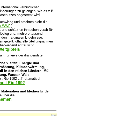
international verbindlichen,
inbarungen zu gelangen, wie es z.B.
aschutzes angestrebt wird.
chwierig und brachten nicht die
es WWF
]
tet und schätzten ihn schon vorab für
 Delegierte, mehrere tausend
enden marginalen Ergebnisse.
 geteilt: offizielle Stellungnahmen
berwiegend enttäuscht.
eltgipfels
llt für viele der drängendsten
he Vielfalt, Energie und
ernährung, Klimaerwärmung,
l in den reichen Ländern; Müll
rung, Wasser, Wald
.
eit Rio 1992 z.T. dramatisch
seit Rio 1992
e
Materialien und Medien
für den
e über die
Themen