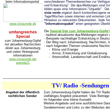
beim Informationsportal
verschiedenen Themenbereichen zur Verfügung
und Entwicklung". Die dpa-Meldungen sind Gru
bilden quasi eine Informations-"Urquelle". Die
vista verde
ergänzt durch kontextbezogene we
Tage/Wochen sowie internen und externen Lin
Hinweise zu relevanten Dokumenten. Jede Seit
www.vistaverde.de
"Informationspaket"
einen geeigneten Überbl
Die
Spezial-Site zum Johannesburg-Gipfel
umfangreiches
- laufend aktualiserte dpa-Meldungen ergänzt
Special
- Beispiele nachhaltiger Entwicklung in Deuts
zum Johannesburg-Gipfel
- Der Weg nach Johannesburg: Nachrichten, I
mit aktuellen Nachrichten
- nach folgenden Themen strukturierte Nachri
direkt aus Johannesburg
- Klima und Energie
und vielen Hintergrund-
- Armut, Entwicklung und Globalisierung
informationen
- Artenvielfalt, Landwirtschaft und Ernähr
www.vistaverde.de/
agenda21
TV/ Radio -Sendungen
Angebot der öffentlich
Zum Johannesburg-Gipfel haben die TV/ Radio
rechtlichen Sender
vielfältiges Angebot präsentiert. Viele Beiträge
Im folgenden eine kleine Auswahl.
Weitere Angebote und eine ausführlichere Darst
Sendeterminen und Links zu den Websites der