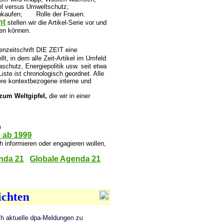
l versus Umweltschutz;
inkaufen; Rolle der Frauen.
ht
stellen wir die Artikel-Serie vor und
rden können.
nzeitschrift DIE ZEIT eine
, in dem alle Zeit-Artikel im Umfeld
schutz, Energiepolitik usw. seit etwa
ste ist chronologisch geordnet. Alle
tere kontextbezogene interne und
 zum Weltgipfel,
die wir in einer
m
 ab 1999
 informieren oder engagieren wollen,
nda 21
Globale Agenda 21
ichten
ich aktuelle dpa-Meldungen zu