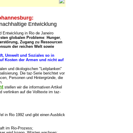
ohannesburg:
nachhaltige Entwicklung
 Entwicklung in Rio de Janeiro
dsten globalen Probleme
:
Hunger
,
erstörung, Zugang zu Ressourcen
onsum der reichen Welt sowie
ft, Umwelt und Soziales so in
auf Kosten der Armen und nicht auf
alen und ökologischen "Leitplanken"
alisierung. Die taz-Serie berichtet vor
cen, Personen und Hintergründe, die
n.
ht
stellen wir die informativen Artikel
 verlinken auf die Volltexte im taz-
fel in Rio 1992 und gibt einen Ausblick
aft im Rio-Prozess;
er wird knapp, Wüsten wachsen;