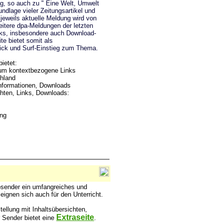
, so auch zu " Eine Welt, Umwelt
ndlage vieler Zeitungsartikel und
 jeweils aktuelle Meldung wird von
itere dpa-Meldungen der letzten
ks, insbesondere auch Download-
e bietet somit als
ick und Surf-Einstieg zum Thema.
bietet:
 um kontextbezogene Links
chland
nformationen, Downloads
chten, Links, Downloads:
ung
sender ein umfangreiches und
 eignen sich auch für den Unterricht.
ellung mit Inhaltsübersichten,
Extraseite
 Sender bietet eine
.