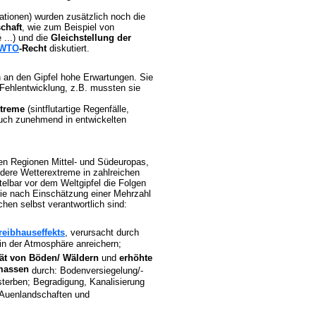
ationen) wurden zusätzlich noch die
schaft
, wie zum Beispiel von
 ...) und die
Gleichstellung der
WTO
-Recht
diskutiert.
 an den Gipfel hohe Erwartungen. Sie
 Fehlentwicklung, z.B. mussten sie
xtreme
(sintflutartige Regenfälle,
auch zunehmend in entwickelten
en Regionen Mittel- und Südeuropas,
dere Wetterextreme in zahlreichen
elbar vor dem Weltgipfel die Folgen
die nach Einschätzung einer Mehrzahl
hen selbst verantwortlich sind:
reibhauseffekts
, verursacht durch
 in der Atmosphäre anreichern;
ät von Böden/ Wäldern
und
erhöhte
massen
durch: Bodenversiegelung/-
sterben; Begradigung, Kanalisierung
 Auenlandschaften und