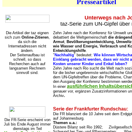
Presseartikel
Unterwegs nach J
taz-Serie zum UN-Gipfel über 
Die Artikel der taz eignen
Zehn Jahre nach der Konferenz für Umwelt und
sich zum
Online-Zitieren
,
debattiert die Weltgemeinschaft
die drängen
da sich die
Armut
,
Bevölkerungsentwicklung, Umweltz
Internetadressen nicht
wie Wasser und Energie, Verbrauch und K
ändern.
Entwicklungshilfe
.
Der Seitenaufbau ist
"
Nachhaltig
" bedeutet:
Wie können Wirtscha
schnell, so dass
Einklang gebracht werden, dass wir nicht 
Recherchen auch auf
Kosten unserer Kinder und Enkel leben?
langsamen Rechnern
Zehn Jahre nach Rio sucht die Welt nach sozi
sinnvoll sind.
für die bisher ungebremste wirtschaftliche Glob
dem UN-Gipfeltreffen über die Probleme, Chan
den Ausgang der Konferenz bestimmen werde
ausführlichen Inhaltsübersic
In einer
genauer vor, ergänzen Zusatzinformationen und
Archiv
.
Serie der Frankfurter Rundschau:
Die FR bilanziert die 10 Jahre seit dem Erdgip
auf Johannesburg.
Die FR-Serie erscheint von
Themen u.a.:
Juli bis Ende August immer
Düstere Bilanz seit Rio 1992; Zivilgesellsch
dienstags im Teil
Schwund bei Tier- und Pflanzenarten; Wass