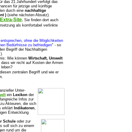
r das 21.Jahrhundert verfolgt das
ancen für jetzige und künftige
len durch eine
nachhaltige
nt )
(siehe nächsten Absatz).
Extra-Site
.
Sie finden dort auch
setzung als komfortabel verlinkte
 entsprechen, ohne die Möglichkeiten
nen Bedürfnisse zu befriedigen
" - so
en Begriff der Nachhaltigen
).
dnis: Wie können
Wirtschaft, Umwelt
 dass wir nicht auf Kosten der Armen
 leben?
diesen zentralen Begriff und wie er
n.
anzieller Unter-
elt
ein
Lexikon
der
fangreiche Infos zur
zu Akteuren, die sich
 erklärt
Indikatoren
,
tigen Entwicklung
r Schule
oder zur
s soll sich zu einem
gen rund um die