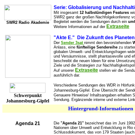
Serie: Globalisierung und Nachhalti
Mit insgesamt
12 halbstündigen Features
wid
SWR2 ganz der großen Nachfolgekonferenz vo
Begleitet werden die Sendungen durch ein
umf
SWR2
Radio Akademie
Extraseite
Weitere Informationen auf der
"Akte E." ­ Die Zukunft des Planeten
Der
Sender 3sat
nimmt den bevorstehenden
W
Anlass, eine
fünfteilige Sendereihe
zu starte
globalen Umwelt- und Entwicklungsfragen widm
und Versäumnisse, stellt phantasievolle und eff
beschreibt die neuen Ideen für eine Umsetzun
Ziele und die Strategien zur Nachhaltigkeitspo
Extraseite
Auf unserer
stellen wir die Send
ausführlich dar.
Verschiedene Sendungen des WDR in Hörfunk 
Johannesburg-Gipfel. Eine Übersicht der Send
Schwerpunkt
Genauere Hinweise/ Inhaltsangaben erhalten Si
Sendung. Ergänzende interne und externe Link
Johannesburg-Gipfel
Hintergrund-Informationen
Agenda 21
Die
"Agenda 21"
bezeichnet das im Juni 1992 
Nationen über Umwelt und Entwicklung in Rio 
Schlussdokument, das von 179 Staaten (auch