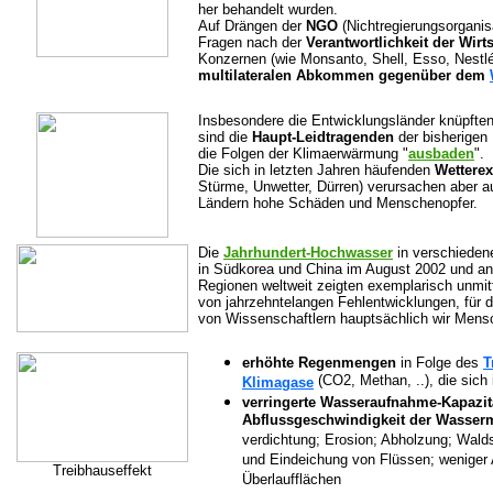
her behandelt wurden.
Auf Drängen der
NGO
(Nichtregierungsorganis
Fragen nach der
Verantwortlichkeit der Wirt
Konzernen (wie Monsanto, Shell, Esso, Nestlé
multilateralen Abkommen gegenüber dem
Insbesondere die Entwicklungsländer knüpften
sind die
Haupt-Leidtragenden
der bisherigen
die Folgen der Klimaerwärmung "
ausbaden
".
Die sich in letzten Jahren häufenden
Wettere
Stürme, Unwetter, Dürren) verursachen aber 
Ländern hohe Schäden und Menschenopfer.
Die
Jahrhundert-Hochwasser
in verschieden
in Südkorea und China im August 2002 und an
Regionen weltweit zeigten exemplarisch unmitt
von jahrzehntelangen Fehlentwicklungen, für 
von Wissenschaftlern hauptsächlich wir Mensc
erhöhte Regenmengen
in Folge des
T
(CO2, Methan, ..), die sich
Klimagase
verringerte Wasseraufnahme-Kapazit
Abflussgeschwindigkeit der Wasser
verdichtung; Erosion; Abholzung; Wald
und Eindeichung von Flüssen; weniger
Treibhauseffekt
Überlaufflächen