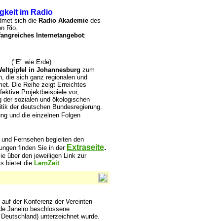
gkeit im Radio
met sich die
Radio Akademie
des
n Rio.
angreiches Internetangebot
:
("E" wie Erde)
eltgipfel in Johannesburg
zum
n, die sich ganz regionalen und
et. Die Reihe zeigt Erreichtes
ektive Projektbeispiele vor,
g der sozialen und ökologischen
litik der deutschen Bundesregierung.
ung und die einzelnen Folgen
und Fernsehen begleiten den
Extraseite
.
ungen finden Sie in der
e über den jeweiligen Link zur
s bietet die
LernZeit
:
auf der Konferenz der Vereinten
de Janeiro beschlossene
 Deutschland) unterzeichnet wurde.