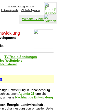
Schule und Agenda 21
Lokale Agenda
Globale Agenda
Website-Suche
Entwicklung
evelopment
ika
n
TV/Radio-Sendungen
es Weltgipfels
htsmaterial
n
haltige Entwicklung in Johannesburg
beschlossenen
Agenda 21
erreicht
s, um eine
Nachhaltige Entwicklung
ser
,
Energie
,
Landwirtschaft
,
e in Johannesburg von offizieller Seite