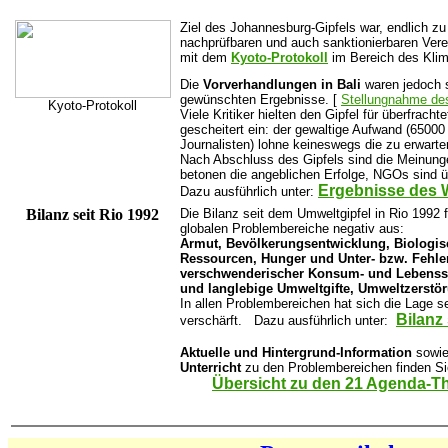
Ziel des Johannesburg-Gipfels war, endlich zu 
nachprüfbaren und auch sanktionierbaren Vere
mit dem
Kyoto-Protokoll
im Bereich des Klim
Die
Vorverhandlungen in Bali
waren jedoch s
gewünschten Ergebnisse. [
Stellungnahme d
Kyoto-Protokoll
Viele Kritiker hielten den Gipfel für überfrach
gescheitert ein: der gewaltige Aufwand (65000
Journalisten) lohne keineswegs die zu erwart
Nach Abschluss des Gipfels sind die Meinungen
betonen die angeblichen Erfolge, NGOs sind ü
Ergebnisse des W
Dazu ausführlich unter:
Bilanz seit Rio 1992
Die Bilanz seit dem Umweltgipfel in Rio 1992 fä
globalen Problembereiche negativ aus:
Armut, Bevölkerungsentwicklung, Biologisc
Ressourcen, Hunger und Unter- bzw. Fehl
verschwenderischer Konsum- und Lebenssti
und langlebige Umweltgifte, Umweltzerstö
In allen Problembereichen hat sich die Lage s
Bilanz 
verschärft. Dazu ausführlich unter:
Aktuelle und Hintergrund-Information
sowi
Unterricht
zu den Problembereichen finden Si
Übersicht zu den 21 Agenda-