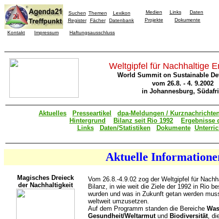
Medien
Links
Daten
Suchen
Themen
Lexikon
Projekte
Dokumente
Register
Fächer
Datenbank
Kontakt
Impressum
Haftungsausschluss
Weltgipfel für Nachhaltige 
World Summit on Sustainable D
vom 26.8. - 4. 9.2002
in Johannesburg, Südafr
Aktuelles
Presseartikel
dpa-Meldungen / Kurznachrichte
Hintergrund
Bilanz seit Rio 1992
Ergebnisse d
Links
Daten/Statistiken
Dokumente
Unterric
Aktuelle
Informatione
Magisches Dreieck
Vom 26.8.-4.9.02 zog der Weltgipfel für Nach
der Nachhaltigkeit
Bilanz, in wie weit die Ziele der 1992 in Rio 
wurden und was in Zukunft getan werden mus
weltweit umzusetzen.
Auf dem Programm standen die Bereiche
Was
Gesundheit/Weltarmut
und
Biodiversität
, di