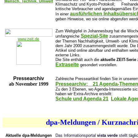
Mensch, Technik, Umwelt
Klimaschutz und Kyoto-Protokoll; Freihande
kritische Verbraucher und agendagemäßes E
ausführlichen Inhaltsübersic
In einer
geben Hinweise, wo sie online abgerufen we
Zum Weltgipfel in Johannesburg hat die Woche
Spezial-Site
umfangreiche
zusammengestellt
www.zeit.de
der Themen Nachhaltigkeit, Umwelt- und Klima
dem Jahr 2000 zusammengestellt wurde. Die Li
Artikel sind online abrufbar und enthalten wei
externe Links.
Die Site
enthält auch die
aktuelle ZEIT-Serie
Extraseite
gesondert vorstellen.
Pressearchiv
Zahlreiche Presseartikel finden Sie in unsere
ab November 1999
Pressearchiv: 21 Agenda-Themen
Zu den 3 Ebenen, wo Agenda-Interessierte sich
haben wir Extra-Archive erstellt:
Schule und Agenda 21
Lokale Age
dpa-Meldungen / Kurznachr
Aktuelle dpa-Meldungen
Das Informationsportal
vista verde
stellt tägl