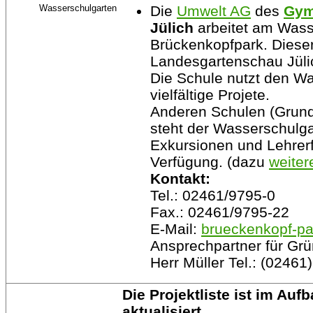
Wasserschulgarten
D
ie
Umwelt AG
des
Gym
Jülich
arbeitet am Wass
Brückenkopfpark. Dieser
Landesgartenschau Jüli
Die Schule nutzt den Wa
vielfältige Projete.
Anderen Schulen (Grunds
steht der Wasserschulga
Exkursionen und Lehrerf
Verfügung. (dazu
weiter
Kontakt:
Tel.: 02461/9795-0
Fax.: 02461/9795-22
E-Mail:
brueckenkopf-pa
Ansprechpartner für Gr
Herr Müller Tel.: (02461
Die Projektliste ist im Auf
aktualisiert.