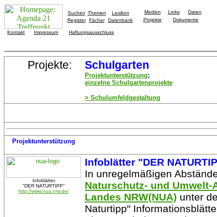
Medien
Links
Daten
Suchen
Themen
Lexikon
Projekte
Dokumente
Register
Fächer
Datenbank
Kontakt
Impressum
Haftungsausschluss
Projekte:
Schulgarten
Projektunterstützung
;
einzelne Schulgartenprojekte
> Schulumfeldgestaltung
Projektunterstützung
Infoblätter "DER NATURTI
In unregelmäßigen Abständen
Infoblätter
Naturschutz- und Umwelt-
"DER NATURTIPP"
http://www.nua.nrw.de/
Landes NRW(NUA)
unter de
Naturtipp" Informationsblätt