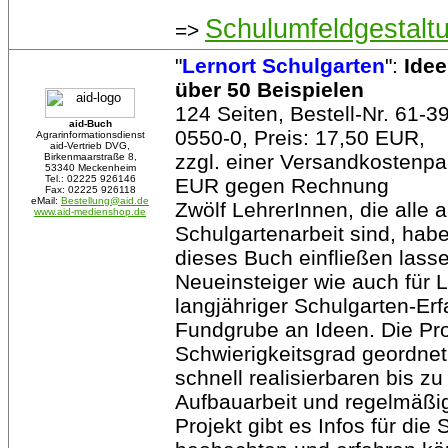
Schulumfeldgestalt
=>
"
Lernort Schulgarten
":
Idee
über 50 Beispielen
124 Seiten, Bestell-Nr. 61-
aid-Buch
0550-0, Preis: 17,50 EUR,
Agrarinformationsdienst
aid-Vertrieb DVG,
zzgl. einer Versandkostenp
Birkenmaarstraße 8,
53340 Meckenheim
Tel.: 02225 926146
EUR gegen Rechnung
Fax: 02225 926118
eMail:
Bestellung@aid.de
Zwölf LehrerInnen, die alle a
www.aid-medienshop.de
Schulgartenarbeit sind, hab
dieses Buch einfließen lasse
Neueinsteiger wie auch für L
langjähriger Schulgarten-Er
Fundgrube an Ideen. Die Pro
Schwierigkeitsgrad geordnet
schnell realisierbaren bis zu
Aufbauarbeit und regelmäßi
Projekt gibt es Infos für die