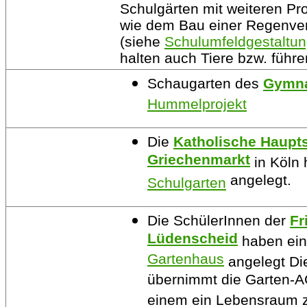
Schulgärten mit weiteren Pr
wie dem Bau einer Regenve
(siehe
Schulumfeldgestaltu
halten auch Tiere bzw. führ
Schaugarten des
Gymn
Hummelprojekt
Die
Katholische Haupt
Griechenmarkt
in Köln 
angelegt.
Schulgarten
Die SchülerInnen der
Fr
Lüdenscheid
haben ei
Gartenhaus
angelegt Die
übernimmt die Garten-AG
einem ein Lebensraum 