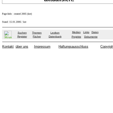
Page-Info: created 2005 (kre)
Stand:
15.01.2006
/ kre
Medien
Links
Daten
Suchen
Themen
Lexikon
Register
Fächer
Datenbank
Projekte
Dokumente
Kontakt
über uns
Impressum
Haftungsausschluss
Copyrigh