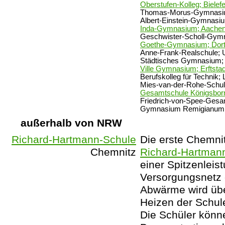
Oberstufen-Kolleg; Bielefe
Thomas-Morus-Gymnasi
Albert-Einstein-Gymnasi
Inda-Gymnasium; Aache
Geschwister-Scholl-Gym
Goethe-Gymnasium; Dor
Anne-Frank-Realschule; 
Städtisches Gymnasium
Ville Gymnasium; Erftstad
Berufskolleg für Technik;
Mies-van-der-Rohe-Schul
Gesamtschule Königsbor
Friedrich-von-Spee-Gesa
Gymnasium Remigianum;
außerhalb von NRW
Richard-Hartmann-Schule
Die erste Chemni
Chemnitz
Richard-Hartman
einer Spitzenleis
Versorgungsnetz 
Abwärme wird üb
Heizen der Schul
Die Schüler könn