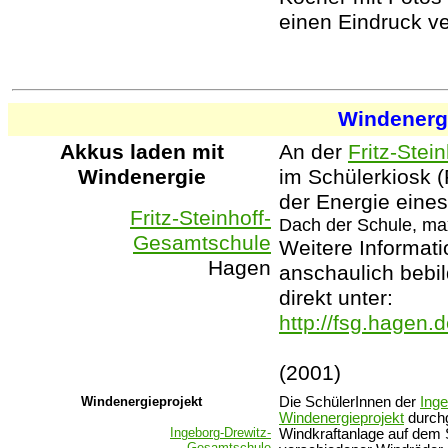
einen Eindruck v
Windenerg
Akkus laden mit
An der
Fritz-Stei
Windenergie
im Schülerkiosk 
der Energie eine
Fritz-Steinhoff-
Dach der Schule, max
Gesamtschule
Weitere Informati
Hagen
anschaulich bebil
direkt unter:
http://fsg.hagen.
(2001)
Windenergieprojekt
Die SchülerInnen der
Ing
Windenergieprojekt
durchg
Ingeborg-Drewitz-
Windkraftanlage auf dem S
Gesamtschule