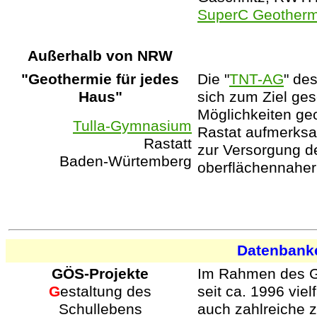
SuperC Geother
Außerhalb von NRW
"Geothermie für jedes
Die "
TNT-AG
" de
Haus"
sich zum Ziel gese
Möglichkeiten ge
Tulla-Gymnasium
Rastat aufmerksa
Rastatt
zur Versorgung de
Baden-Würtemberg
oberflächennaher
Datenbank
GÖS-Projekte
Im Rahmen des 
G
estaltung des
seit ca. 1996 viel
Schullebens
auch zahlreiche