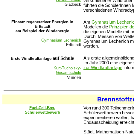
verschiedener Windräder
Gladbeck
führten die SchülerInnen 
verschiedenen Windradtyp
Einsatz regenerativer Energien in
Am
Gymnasium Lecheni
Erftstadt
Modellen die
Prinzipien d
am Beispiel der Windenergie
die eigenen Modelle mit p
Durch Messen von Wetterd
Gymnasium Lechenich
Gymnasium Lechenich mit 
Erftstadt
werden.
auf Schule
Als erste allgemeinbildend
Erste Wind
kraftanlage
im Jahr 2000 eine eigene
zur Windkraftanlage
infor
Kurt-Tucholsky-
Gesamtschule
Minden
Brennstoffz
Fuel-Cell-Box-
Von rund 300 TeilnehmerIn
Schülerwettbewerb
Schülerwettbewerb beworb
experimentieren wollen, 
Endausscheidung erreicht
Städt. Mathematisch-Na