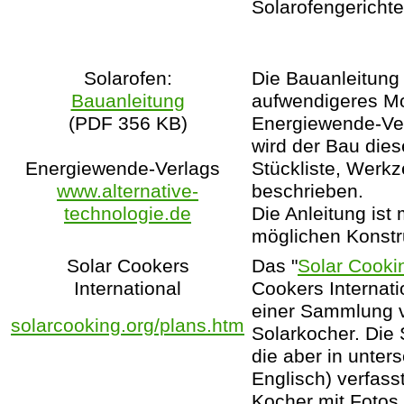
Solarofengerichte
Solarofen:
Die Bauanleitung 
Bauanleitung
aufwendigeres Mod
(PDF 356 KB)
Energiewende-Ver
wird der Bau die
Energiewende-Verlags
Stückliste, Werk
www.alternative-
beschrieben.
technologie.de
Die Anleitung ist 
möglichen Konstr
Solar Cookers
Das "
Solar Cooki
International
Cookers Internati
einer Sammlung v
solarcooking.org/plans.htm
Solarkocher. Die 
die aber in unter
Englisch) verfasst
Kocher mit Fotos 