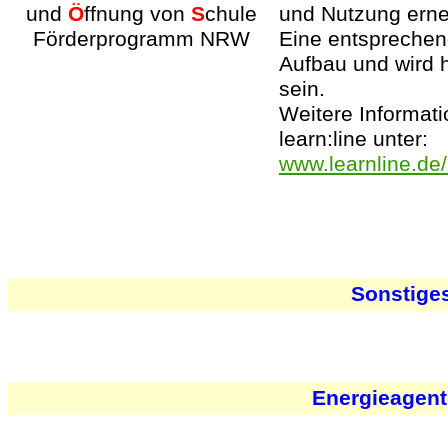
und
Ö
ffnung von
S
chule
und Nutzung erne
Förderprogramm NRW
Eine entspreche
Aufbau und wird h
sein.
Weitere Informat
learn:line unter:
www.learnline.de
Sonstige
Energieagent