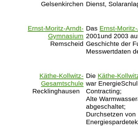
Gelsenkirchen
Dienst, Solaranla
Ernst-Moritz-Arndt-
Das
Ernst-Morit
Gymnasium
2001und 2003 au
Remscheid
Geschichte der F
Messwertdaten de
Käthe-Kollwitz-
Die
Käthe-Kollwi
Gesamtschule
war EnergieSchul
Recklinghausen
Contracting;
Alte Warmwassera
abgeschaltet;
Durchsetzen von 
Energiespardetek