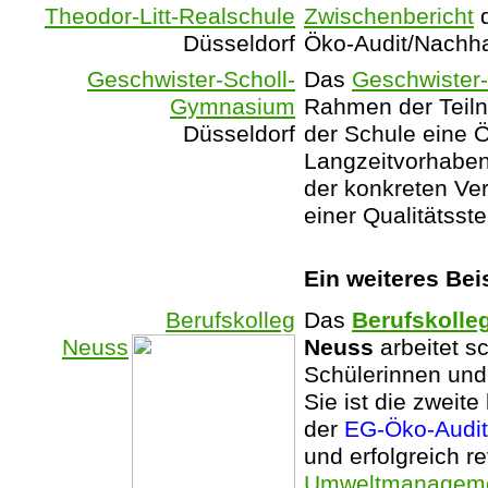
Theodor-Litt-Realschule
Zwischenbericht
Düsseldorf
Öko-Audit/Nachhal
Geschwister-Scholl-
Das
Geschwister
Gymnasium
Rahmen der Teil
Düsseldorf
der Schule eine Ö
Langzeitvorhaben 
der konkreten Ve
einer Qualitätsst
Ein weiteres Bei
Berufskolleg
Das
Berufskolleg
Neuss
Neuss
arbeitet s
Schülerinnen und
Sie ist die zweit
der
EG-Öko-Audi
und erfolgreich r
Umweltmanagem