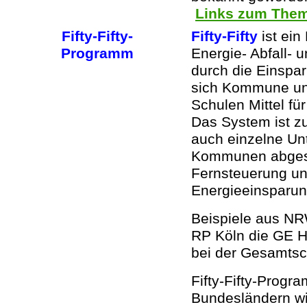
Links zum Them
Fifty-Fifty-
Fifty-Fifty
ist ein
Programm
Energie- Abfall- 
durch die Einspa
sich Kommune und
Schulen Mittel für
Das System ist zu
auch einzelne Unt
Kommunen abges
Fernsteuerung un
Energieeinsparun
Beispiele aus NR
RP Köln die GE 
bei der Gesamtsch
Fifty-Fifty-Prog
Bundesländern w