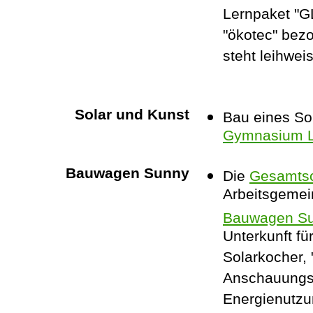
Lernpaket "G
"ökotec" bez
steht leihwei
Solar und Kunst
Bau eines So
Gymnasium L
Bauwagen Sunny
Die
Gesamtsc
Arbeitsgemei
Bauwagen S
Unterkunft fü
Solarkocher, 
Anschauungso
Energienutzu