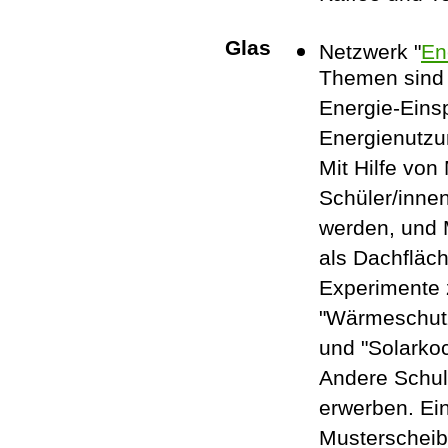
Glas
Netzwerk "
En
Themen sind 
Energie-Eins
Energienutzun
Mit Hilfe von
Schüler/innen
werden, und
als Dachfläc
Experimente 
"Wärmeschutz
und "Solarko
Andere Schul
erwerben. Ei
Musterscheib