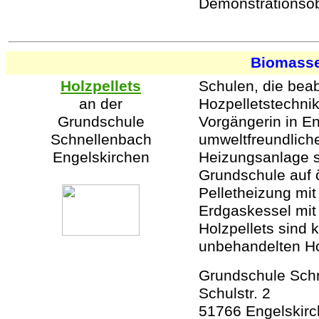
Demonstrationsobj
Biomass
Holzpellets
Schulen, die beab
an der
Hozpelletstechni
Grundschule
Vorgängerin in E
Schnellenbach
umweltfreundliche
Engelskirchen
Heizungsanlage s
Grundschule auf 
Pelletheizung mi
Erdgaskessel mit
Holzpellets sind 
unbehandelten H
Grundschule Schn
Schulstr. 2
51766 Engelskir