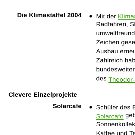
Die Klimastaffel 2004
Mit der
Klima
Radfahren, Sk
umweltfreund
Zeichen gese
Ausbau erneu
Zahlreich ha
bundesweiten 
des
Theodor
Clevere Einzelprojekte
Solarcafe
Schüler des 
geb
Solarcafe
Sonnenkollek
Kaffee und T