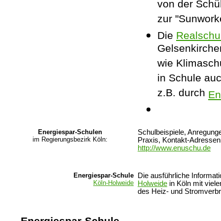
von der Schül
zur "Sunworke
Die
Realschul
Gelsenkirche
wie Klimasc
in Schule auc
z.B. durch
En
Energiespar-Schulen
Schulbeispiele, Anregung
im Regierungsbezirk Köln:
Praxis, Kontakt-Adressen,
http://www.enuschu.de
Energiespar-Schule
Die ausführliche Informat
Köln-Holweide
Holweide
in Köln mit viel
des Heiz- und Stromverbra