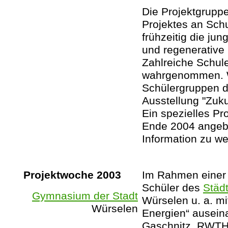
Die Projektgrupp
Projektes an Schu
frühzeitig die ju
und regenerative 
Zahlreiche Schul
wahrgenommen. W
Schülergruppen d
Ausstellung "Zuk
Ein spezielles P
Ende 2004 angeb
Information zu w
Projektwoche 2003
Im Rahmen einer 
Schüler des
Städ
Gymnasium der Stadt
Würselen u. a. m
Würselen
Energien“ auseina
Gaschnitz, RWTH 