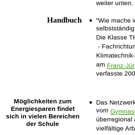
weiter unten.
Handbuch
"Wie mache i
selbstständig
Die Klasse T
- Fachrichtu
Klimatechnik
am
Franz-Jür
verfasste 20
Möglichkeiten zum
Das Netzwerk
Energiesparen findet
vom
Gymnasi
sich in vielen Bereichen
überregional a
der Schule
vielfältige A