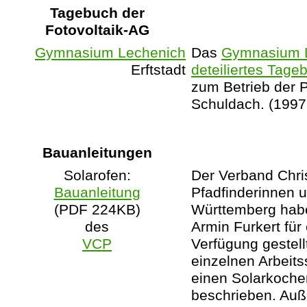
Tagebuch der
Fotovoltaik-AG
Gymnasium Lechenich
Das
Gymnasium 
Erftstadt
deteiliertes Tage
zum Betrieb der 
Schuldach. (1997
Bauanleitungen
Solarofen:
Der Verband Chris
Bauanleitung
Pfadfinderinnen u
(PDF 224KB)
Württemberg habe
des
Armin Furkert für
VCP
Verfügung gestell
einzelnen Arbeits
einen Solarkoche
beschrieben. Auß