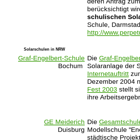
deren Antrag zu
berücksichtigt wi
schulischen Sol
Schule, Darmstadt
http://www.perpet
Solarschulen in NRW
Graf-Engelbert-Schule
Die
Graf-Engelbe
Bochum
Solaranlage der S
Internetauftritt
zum
Dezember 2004 n
Fest 2003
stellt 
ihre Arbeitsergeb
GE Meiderich
Die
Gesamtschule
Duisburg
Modellschule "Ene
städtische Projek