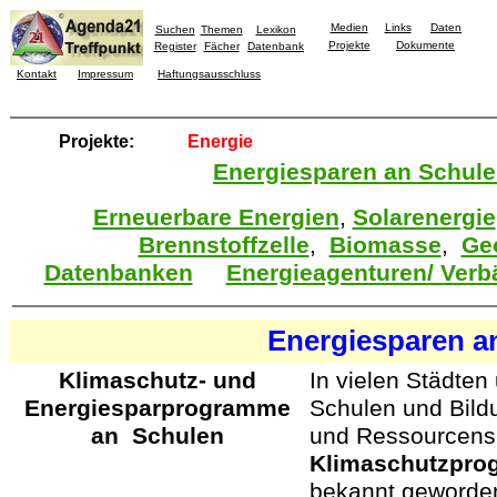
Medien
Links
Daten
Suchen
Themen
Lexikon
Projekte
Dokumente
Register
Fächer
Datenbank
Kontakt
Impressum
Haftungsausschluss
Projekte:
Energie
Energiesparen an Schul
Erneuerbare Energien
,
Solarenergie
Brennstoffzelle
,
Biomasse
,
Ge
Datenbanken
Energieagenturen/ Ver
Energiesparen a
Klimaschutz- und
In vielen Städte
Energiesparprogramme
Schulen und Bild
an Schulen
und Ressourcens
Klimaschutzpr
bekannt geworde