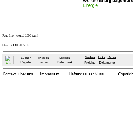
Weitere
Energieagentur
Energie
Page-Info: created 2000 (zgh)
Stand:
24.10.2005
/ kre
Medien
Links
Daten
Suchen
Themen
Lexikon
Register
Fächer
Datenbank
Projekte
Dokumente
Kontakt
über uns
Impressum
Haftungsausschluss
Copyrigh