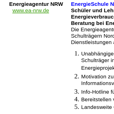
Energieagentur NRW
EnergieSchule 
www.ea-nrw.de
Schüler und Leh
Energieverbrauc
Beratung bei En
Die Energieagent
Schulträgern Nor
Dienstleistungen 
Unabhängige 
Schulträger 
Energieproje
Motivation zu
Informations
Info-Hotline f
Bereitstellen
Landesweite Ö