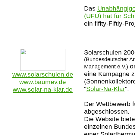
Das
Unabhängige 
(UFU) hat für Sc
ein fifity-Fiftiy-Pr
Solarschulen 200
(Bundesdeutscher Ar
or
Management e.V.)
eine Kampagne zu
www.solarschulen.de
(Sonnenkollektore
www.baumev.de
"
Solar-Na-Klar
".
www.solar-na-klar.de
Der Wettbewerb f
abgeschlossen.
Die Website biete
einzelnen Bundes
einer Solarthermi