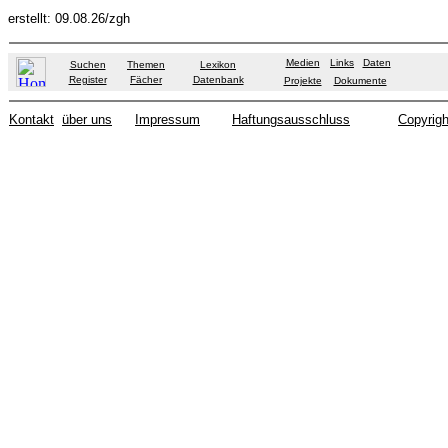
erstellt: 09.08.26/zgh
Medien
Links
Daten
Suchen
Themen
Lexikon
Register
Fächer
Datenbank
Projekte
Dokumente
Kontakt
über uns
Impressum
Haftungsausschluss
Copyrigh