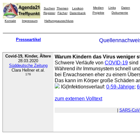
Medien
Links
Daten
Suchen
Themen
Lexikon
Projekte
Dokumente
Register
Fächer
Datenbank
Kontakt
Impressum
Haftungsausschluss
Presseartikel
Quellennachwei
Covid-19, Kinder, Ältere
Warum Kindern das Virus weniger st
28.03.2020
Schwere Verläufe von
COVID-19
sind 
Süddeutsche Zeitung
Während ihr Immunsystem schnell und e
Clara Hellner et.al.
bei Erwachsenen eher zu einem Über
176
Das kann im Körper große Schäden an
IG(Infektionsverlauf:
0-59-Jährige
;
6
zum externen Volltext
|
SARS-CoV