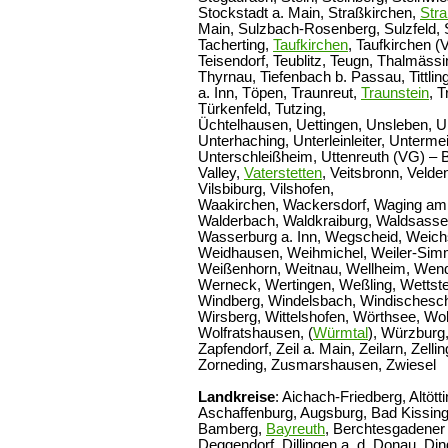
Stockstadt a. Main, Straßkirchen,
Stra
Main, Sulzbach-Rosenberg, Sulzfeld, S
Tacherting,
Taufkirchen
, Taufkirchen (
Teisendorf, Teublitz, Teugn, Thalmäss
Thyrnau, Tiefenbach b. Passau, Tittlin
a. Inn, Töpen, Traunreut,
Traunstein
, T
Türkenfeld, Tutzing,
Üchtelhausen, Uettingen, Unsleben, Un
Unterhaching, Unterleinleiter, Unterme
Unterschleißheim, Uttenreuth (VG) – 
Valley,
Vaterstetten
, Veitsbronn, Velde
Vilsbiburg, Vilshofen,
Waakirchen, Wackersdorf, Waging am
Walderbach, Waldkraiburg, Waldsassen
Wasserburg a. Inn, Wegscheid, Weich
Weidhausen, Weihmichel, Weiler-Sim
Weißenhorn, Weitnau, Wellheim, Wende
Werneck, Wertingen, Weßling, Wettst
Windberg, Windelsbach, Windischesch
Wirsberg, Wittelshofen, Wörthsee, W
Wolfratshausen, (
Würmtal
), Würzburg
Zapfendorf, Zeil a. Main, Zeilarn, Zell
Zorneding, Zusmarshausen, Zwiesel
Landkreise
: Aichach-Friedberg, Altött
Aschaffenburg, Augsburg, Bad Kissing
Bamberg,
Bayreuth
, Berchtesgadener
Deggendorf, Dillingen a. d. Donau, Di