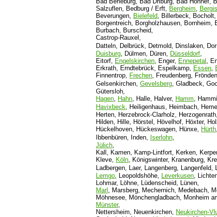
Bad Berleburg, Bad Driburg, Bad Honnef,
Salzuflen, Bedburg / Erft,
Bergheim
,
Bergi
Beverungen,
Bielefeld
, Billerbeck, Bocholt
Borgentreich, Borgholzhausen, Bornheim, 
Burbach, Burscheid,
Castrop-Rauxel,
Datteln,
Delbrück, Detmold, Dinslaken, Dor
Duisburg
, Dülmen, Düren,
Düsseldorf
,
Eitorf,
Engelskirchen
, Enger,
Ennepetal
, E
Erkrath, Erndtebrück, Espelkamp,
Essen
,
Finnentrop,
Frechen
, Freudenberg, Frönden
Gelsenkirchen,
Gevelsberg
, Gladbeck, Go
Gütersloh,
Hagen
,
Hahn
, Halle, Halver,
Hamm
, Hammi
Havixbeck
, Heiligenhaus, Heimbach,
Heme
Herten, Herzebrock-Clarholz, Herzogenrath
Hilden, Hille, Hörstel, Hövelhof, Höxter, 
Hückelhoven, Hückeswagen, Hünxe,
Hürth
Ibbenbüren, Inden,
Iserlohn
,
Jülich
,
Kall, Kamen, Kamp-Lintfort, Kerken, Kerpe
Kleve,
Köln
, Königswinter, Kranenburg, Kre
Ladbergen, Laer, Langenberg, Langenfeld,
Lemgo
, Leopoldshöhe,
Leverkusen
, Lichte
Lohmar, Löhne, Lüdenscheid, Lünen,
Marl
, Marsberg, Mechernich, Medebach, M
Möhnesee, Mönchengladbach, Monheim a
Münster
,
Nettersheim, Neuenkirchen,
Neukirchen-Vl