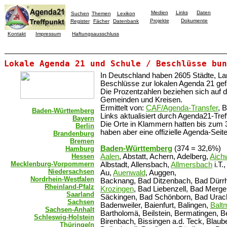
Medien
Links
Daten
Suchen
Themen
Lexikon
Projekte
Dokumente
Register
Fächer
Datenbank
Kontakt
Impressum
Haftungsausschluss
Lokale Agenda 21 und Schule / Beschlüsse bun
In Deutschland haben 2605 Städte, L
Beschlüsse zur lokalen Agenda 21 gef
Die Prozentzahlen beziehen sich auf 
Gemeinden und Kreisen.
Ermittelt von:
CAF/Agenda-Transfer
, 
Baden-Württemberg
Links aktualisiert durch Agenda21-Tre
Bayern
Die Orte in Klammern hatten bis zum 
Berlin
haben aber eine offizielle Agenda-Seite
Brandenburg
Bremen
Baden-Württemberg
(374 = 32,6%)
Hamburg
Hessen
Aalen
, Abstatt, Achern, Adelberg,
Aich
Mecklenburg-Vorpommern
Albstadt, Allensbach,
Allmersbach
i.T.
Niedersachsen
Au,
Auenwald
, Auggen,
Nordrhein-Westfalen
Backnang, Bad Ditzenbach, Bad Dürrh
Rheinland-Pfalz
Krozingen
, Bad Liebenzell, Bad Merg
Saarland
Säckingen, Bad Schönborn, Bad Urac
Sachsen
Badenweiler, Baienfurt, Balingen,
Balt
Sachsen-Anhalt
Bartholomä, Beilstein, Bermatingen, B
Schleswig-Holstein
Birenbach, Bissingen a.d. Teck, Blaub
Thüringe(n