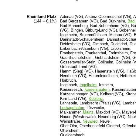
Rheinland-Pfalz
Adenau (VG), Alsenz-Obermoschel (VG), Alt
(144 = 6,1%)
Bad Bergzabern (VG), Bad Dürkheim,
Bad 
Bad Marienberg, Bad Sobernheim (VG), Ba
(VG), Bingen, Bitburg-Land (VG), Bobenh
Iggelheim, Bruchmühlbach- Miesau (VG), 
Dannstadt-Schauernheim, Dannstadt-Schau
Deidesheim (VG), Dimbach, Dudeldorf, Du
Enkenbach-Alsenborn (VG), Erpolzheim,
Frankenstein, Frankenthal, Freinsheim, Fr
Gau-Bischofsheim, Gebhardsheim (VG), G
Gossersweiler-Stein, Göllheim, Göllheim (
Grünstadt-Land (VG),
Hamm (Sieg) (VG), Hauenstein (VG), Haßloc
Herxheim (VG), Hettenleidelheim, Hettenl
Horbruch,
Ingelbach,
Ingelheim
, Insheim,
Kaisersesch,
Kaiserslautern
, Kaiserslaute
Katzenelnbogen (VG), Kelberg (VG), Kirch
Kirn-Land (VG),
Koblenz
,
Lahnstein, Lambrecht (Pfalz) (VG), Lambs
Ludwigshafen
, Lörzweiler,
Maikammer,
Mainz
, Maxdorf (VG), Mayen-
Nauort (Westerwald), Neuerburg (VG), Neu
Weinstraße,
Neuwied
, Newel,
Ober-Olm, Oberhonnefeld-Gierend, Offenb
Ottersheim,
Queidersbach,