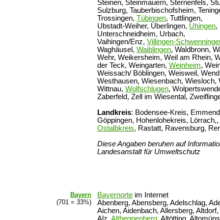
Steinen, Steinmauern, Sternenfels, St
Sulzburg, Tauberbischofsheim, Teninge
Trossingen,
Tübingen
, Tuttlingen,
Ubstadt-Weiher, Überlingen,
Uhingen
,
Unterschneidheim, Urbach,
Vaihingen/Enz,
Villingen-Schwenninge
Waghäusel,
Waiblingen
, Waldbronn, W
Wehr, Weikersheim, Weil am Rhein, W
der Teck, Weingarten,
Weinheim
, Wei
Weissach/ Böblingen, Weisweil, Wend
Westhausen, Wiesenbach, Wiesloch, 
Wittnau,
Wolfschlugen
, Wolpertswend
Zaberfeld, Zell im Wiesental, Zweifling
Landkreis
: Bodensee-Kreis, Emmendi
Göppingen, Hohenlohekreis, Lörrach,
Ostalbkreis
, Rastatt, Ravensburg, Re
Diese Angaben beruhen auf Informati
Landesanstalt für Umweltschutz
Bayern
Bayernorte
im Internet
(701 = 33%)
Abenberg, Abensberg, Adelschlag, Ade
Aichen, Aidenbach, Allersberg, Altdorf,
Alz,
Althegnenberg
, Altötting, Altomü