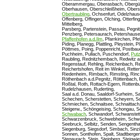
Oberammergau, Oberasbach, Obergün
Oberhausen, Oberschleißheim, Obers
Obertraubling
, Ochsenfurt, Odelzhaus
Offenberg, Offingen, Olching, Otterfin
Mittelberg,
Parsberg, Partenstein, Passau, Pegnitz
Penzberg, Petersaurach, Petershausen
Pfaffenhofen a.d.Ilm
, Pfarrkirchen, Pf
Piding, Planegg, Plattling, Pleystein, 
Pöttmes, Poing, Poppenricht, Postbau
Puchheim, Pullach, Puschendorf,
Put
Raubling, Rednitzhembach, Redwitz 
Regenstauf, Rehling, Reichenbach, R
Reichertshofen, Reit im Winkel, Rette
Riedenheim, Rimbach, Rimsting, Rinc
Röthenbach a.d.Pegnitz, Röttenbach,
Roßtal, Roth, Rottach-Egern, Rottenbur
Rudelzhausen, Ruderting,
Saal a.d. Donau, Saaldorf-Surheim, Sa
Schechen, Scherstetten, Scheyern, Sc
Schmiechen, Schnaitsee, Schnaittach,
Steigerw., Schöngeising, Schongau, 
Schwabach
, Schwandorf, Schwanstet
Schwarzenbruck, Schwebheim, Schwei
Seebruck, Selbitz, Senden, Sengenthal
Siegenburg, Siegsdorf, Simbach, Sinzi
Sonnen, Sonthofen, Spalt, Stadtbergen
Stegaurach, Stein, Steinberg, Steinw