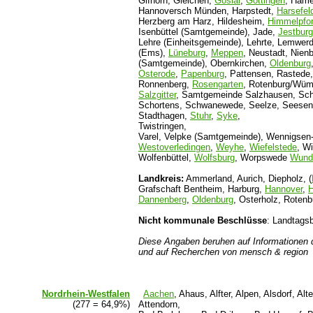
Gifhorn, Gleichen,
Goslar
,
Göttingen
, Ham
Hannoversch Münden, Harpstedt,
Harsefel
Herzberg am Harz, Hildesheim,
Himmelpfor
Isenbüttel (Samtgemeinde), Jade,
Jestburg
Lehre (Einheitsgemeinde), Lehrte, Lemwerde
(Ems),
Lüneburg
,
Meppen
, Neustadt, Nien
(Samtgemeinde), Obernkirchen,
Oldenburg
Osterode
,
Papenburg
, Pattensen, Rastede,
Ronnenberg,
Rosengarten
, Rotenburg/Wü
Salzgitter
, Samtgemeinde Salzhausen, Sch
Schortens, Schwanewede, Seelze, Seese
Stadthagen,
Stuhr
,
Syke
,
Twistringen,
Varel, Velpke (Samtgemeinde), Wennigsen-
Westoverledingen
,
Weyhe
,
Wiefelstede
, W
Wolfenbüttel,
Wolfsburg
, Worpswede
Wundt
Landkreis:
Ammerland, Aurich, Diepholz, (
Grafschaft Bentheim, Harburg,
Hannover
,
H
Dannenberg
,
Oldenburg
, Osterholz, Roten
Nicht kommunale Beschlüsse
: Landtags
Diese Angaben beruhen auf Informationen 
und auf Recherchen von mensch & region
Nordrhein-Westfalen
Aachen
, Ahaus, Alfter, Alpen, Alsdorf, A
(277 = 64,9%)
Attendorn,