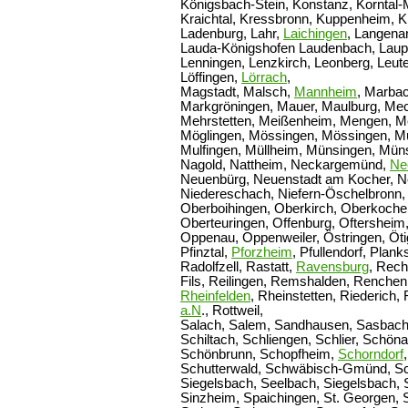
Königsbach-Stein, Konstanz, Korntal
Kraichtal, Kressbronn, Kuppenheim, K
Ladenburg, Lahr,
Laichingen
, Langena
Lauda-Königshofen Laudenbach, Lauph
Lenningen, Lenzkirch, Leonberg, Leu
Löffingen,
Lörrach
,
Magstadt, Malsch,
Mannheim
, Marba
Markgröningen, Mauer, Maulburg, Me
Mehrstetten, Meißenheim, Mengen, 
Möglingen, Mössingen, Mössingen, M
Mulfingen, Müllheim, Münsingen, Müns
Nagold, Nattheim, Neckargemünd,
Ne
Neuenbürg, Neuenstadt am Kocher, Ne
Niedereschach, Niefern-Öschelbronn,
Oberboihingen, Oberkirch, Oberkoche
Oberteuringen, Offenburg, Oftersheim
Oppenau, Oppenweiler, Östringen, Öt
Pfinztal,
Pforzheim
, Pfullendorf, Plan
Radolfzell, Rastatt,
Ravensburg
, Rech
Fils, Reilingen, Remshalden, Renchen
Rheinfelden
, Rheinstetten, Riederich, 
a.N
., Rottweil,
Salach, Salem, Sandhausen, Sasbac
Schiltach, Schliengen, Schlier, Schö
Schönbrunn, Schopfheim,
Schorndorf
Schutterwald, Schwäbisch-Gmünd, Sc
Siegelsbach, Seelbach, Siegelsbach, S
Sinzheim, Spaichingen, St. Georgen, St