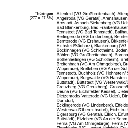
Thüringen
Altenfeld (VG Großbreitenbach), Alten
(277 = 27,3%)
Angelroda (VG Geratal), Arenshausen
Arnstadt, Asbach-Sickenberg (VG Ude
Bad Blankenburg, Bad Frankenhausen
Tennstedt (VG Bad Tennstedt), Ballha
Berlingerode (VG Lindenberg), Bernte
Bernterode (VG Ershausen), Birkenfe
Eichsfeld/Südharz), Blankenburg (VG 
Bocklnhagen (VG Schlotheim), Bodenr
Böhlen (VG Großbreitenbach), Bornha
Bothenheilingen (VG Schlotheim), Br
Breitenbach (VG Am Ohmgebirge), Bre
Wipperaue), Bretleben (VG An der Sc
Tennstedt), Buchholz (VG Hohnstein/ 
Wipperaue), Burgwalde (VG Hanstein-
Buttstädt), Büttstedt (VG Westerwald/
Creuzberg (VG Creuzberg), Crossen/El
Deuna (VG Eichsfelder Kessel), Diet
Dietzenrode/ Vatterode (VG Uder), Din
Dorndorf,
Ecklingerode (VG Lindenberg), Effeld
Westerwald/Obereichsdorf), Eichstrut
Elgersburg (VG Geratal), Ellrich, Erfu
Buttstädt), Etzleben (VG An der Schm
Ferna (VG Am Ohmgebirge), Ferna (VG