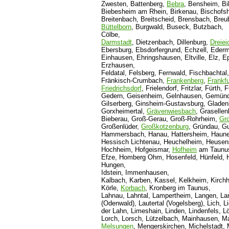
Zwesten, Battenberg,
Bebra
, Bensheim, Bib
Biebesheim am Rhein, Birkenau, Bischofs
Breitenbach, Breitscheid, Brensbach, Breu
Büttelborn
, Burgwald, Buseck, Butzbach,
Cölbe,
Darmstadt
, Dietzenbach, Dillenburg,
Dreiei
Ebersburg, Ebsdorfergrund, Echzell, Ede
Einhausen, Ehringshausen, Eltville, Elz, 
Erzhausen,
Feldatal, Felsberg, Fernwald, Fischbachtal,
Fränkisch-Crumbach,
Frankenberg
,
Frankfu
Friedrichsdorf
, Frielendorf, Fritzlar, Fürth, 
Gedern, Geisenheim, Gelnhausen, Gemünd
Gilserberg, Ginsheim-Gustavsburg, Gladen
Gorxheimertal,
Grävenwiesbach
, Graselle
Bieberau, Groß-Gerau, Groß-Rohrheim,
Gr
Großenlüder,
Großkotzenburg
, Gründau, G
Hammersbach, Hanau, Hattersheim, Haunet
Hessisch Lichtenau, Heuchelheim, Heusen
Hochheim, Hofgeismar,
Hofheim
am Taunus
Efze, Homberg Ohm, Hosenfeld, Hünfeld, H
Hungen,
Idstein, Immenhausen,
Kalbach, Karben, Kassel, Kelkheim, Kirchha
Körle,
Korbach
, Kronberg im Taunus,
Lahnau, Lahntal, Lampertheim, Langen, La
(Odenwald), Lautertal (Vogelsberg), Lich,
der Lahn, Limeshain, Linden, Lindenfels, Lö
Lorch, Lorsch, Lützelbach, Mainhausen, Ma
Melsungen
, Mengerskirchen, Michelstadt, 