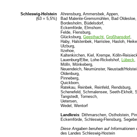
Schleswig-Holstein
Ahrensburg, Ammersbek, Appen,
(63 = 5,5%)
Bad Malente-Gremsmühlen, Bad Oldesloe, B
Bordesholm, Büdelsdorf,
Eckernförde, Elmshorn,
Felde, Flensburg,
Glücksburg,
Geesthacht
,
Großhansdorf
,
Haby, Halstenbek, Harrislee, Hasloh, Heik
Ulzburg,
Itzehoe,
Kaltenkirchen, Kiel, Krempe, Kölln-Reisieck
Lauenburg/Elbe, Lohe-Rickelshof,
Lübeck
,
Mölln, Mönkeberg,
Neuendeich, Neumünster, Neustadt/Holstein
Oldenburg,
Pinneberg,
Quickborn,
Ratekau, Reinbek, Reinfeld, Rendsburg,
Schenefeld, Schmalensee, Seeth-Ekholt, S
Tangstedt, Tornesch,
Uetersen,
Wedel, Wentorf
Landkreis
: Dithmarschen, Ostholstein, Pi
Eckernförde, Schleswig-Flensburg, Segebe
Diese Angaben beruhen auf Informationen
des Landes Schleswig-Hostein