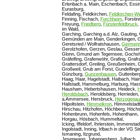
Erlenbach a. Main, Eschenbach, Essing
Eurasburg,
Feldafing, Feldkirchen,
Feldkirchen-W
Finning, Fischach,
Forchheim
, Forstin
Freyung,
Friedberg
,
Fürstenfeldbruck
,
im Wald,
Garching, Garching a.d. Alz, Gauting
Gemünden am Main, Genderkingen, 
Geretsried / Wolfratshausen,
Germeri
Gerolzhofen, Gerzen, Geslau, Gesse
Glonn, Gmund am Tegernsee, Gochshei
Gräfelfing, Grafenwöhr, Grafing, Graf
Grattersdorf, Greiling, Greußenheim, 
Großweil, Grub am Forst, Gundelfinge
Günzburg,
Gunzenhausen
, Guttenber
Haag, Haar, Hagelstadt, Haibach, Hai
Hallstadt, Hammelburg, Harburg, Hass
Hausham, Hebertshausen, Heideck,
Heroldsbach
, Heroldsberg, Herrieden,
a.Ammersee, Hersbruck,
Herzogenau
Hilpoltstein,
Himmelkron
, Himmelstadt
Hirschau, Hitzhofen, Höchberg, Höchst
Hohenbrunn, Hohenfels, Hohenthann, 
Horgau, Hösbach, Hummeltal,
Icking, Iffeldorf, Ihrlerstein, Immenstad
Ingolstadt, Inning, Irlbach in der VG S
Ismaning, Itzgrund,
Jesenwang, Johannesberg, Julbach,