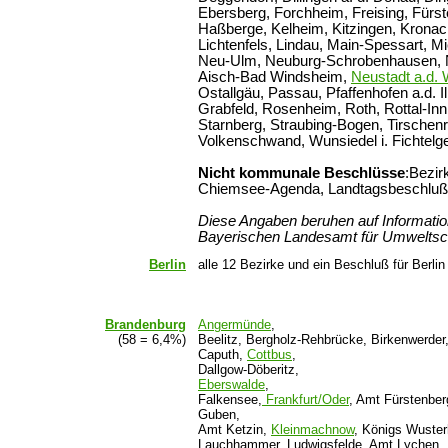
Ebersberg, Forchheim, Freising, Fürst
Haßberge, Kelheim, Kitzingen, Krona
Lichtenfels, Lindau, Main-Spessart, 
Neu-Ulm, Neuburg-Schrobenhausen, Ne
Aisch-Bad Windsheim,
Neustadt a.d.
Ostallgäu, Passau, Pfaffenhofen a.d.
Grabfeld, Rosenheim, Roth, Rottal-Inn
Starnberg, Straubing-Bogen, Tirschenre
Volkenschwand, Wunsiedel i. Fichtelg
Nicht kommunale Beschlüsse
:Bezir
Chiemsee-Agenda, Landtagsbeschluß 
Diese Angaben beruhen auf Informat
Bayerischen Landesamt für Umweltsc
Berlin
alle 12 Bezirke und ein Beschluß für Berlin
Brandenburg
Angermünde
,
(58 = 6,4%)
Beelitz, Bergholz-Rehbrücke, Birkenwerder
Caputh,
Cottbus
,
Dallgow-Döberitz,
Eberswalde
,
Falkensee,
Frankfurt/Oder
, Amt Fürstenbe
Guben,
Amt Ketzin,
Kleinmachnow
, Königs Wuste
Lauchhammer, Ludwigsfelde, Amt Lychen,