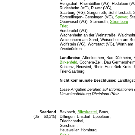
Rengsdorf, Rheinböllen (VG), Rodalben (V
Rüdesheim (VG), Ruwer (VG),
Saarburg (VG), Sargenroth, Schifferstadt,
Sprendlingen- Gensingen (VG),
Speyer
, St
Oberwesel (VG), Steineroth,
Stromberg
Trier
,
Vordereifel (VG),
Wachenheim an der Weinstraße, Waldmohr
Weisenheim am Sand, Weisenheim am Berg,
Wolfstein (VG), Wörrstadt (VG), Wörth am
Zweibrücken
Landkreise
: Altenkirchen, Bad Dürkheim, 
Birkenfeld
, Cochem-Zell, Dau Germersheim,
Koblenz, Neuwied, Rhein-Hunsrück-Kreis, 
Trier-Saarburg
Nicht kommunale Beschlüsse
: Landtagsb
Diese Angaben beruhen auf Informationen d
Umweltaufklärung Rheinland-Pfalz
Saarland
Bexbach,
Blieskastel
, Bous,
(35 = 60,3%)
Dillingen, Ensdorf, Eppelborn,
Friedrichsthal,
Gersheim,
Heusweiler, Homburg,
Kirkel
,