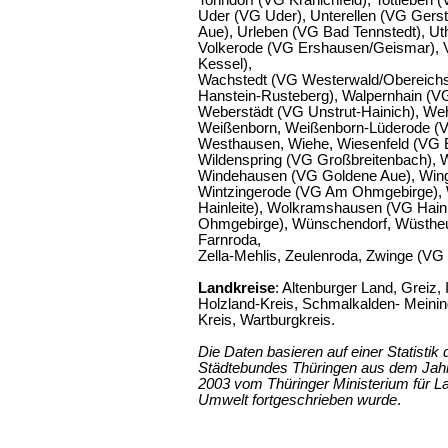
Tonndorf (VG Kranichfeld), Tottleben 
Uder (VG Uder), Unterellen (VG Gers
Aue), Urleben (VG Bad Tennstedt), U
Volkerode (VG Ershausen/Geismar), V
Kessel),
Wachstedt (VG Westerwald/Obereichs
Hanstein-Rusteberg), Walpernhain (VG 
Weberstädt (VG Unstrut-Hainich), We
Weißenborn, Weißenborn-Lüderode (VG
Westhausen, Wiehe, Wiesenfeld (VG 
Wildenspring (VG Großbreitenbach), W
Windehausen (VG Goldene Aue), Winge
Wintzingerode (VG Am Ohmgebirge), W
Hainleite), Wolkramshausen (VG Hain
Ohmgebirge), Wünschendorf, Wüstheu
Farnroda,
Zella-Mehlis, Zeulenroda, Zwinge (VG 
Landkreise
: Altenburger Land, Greiz,
Holzland-Kreis, Schmalkalden- Meinin
Kreis, Wartburgkreis.
Die Daten basieren auf einer Statisti
Städtebundes Thüringen aus dem Jah
2003 vom Thüringer Ministerium für L
Umwelt fortgeschrieben wurde
.