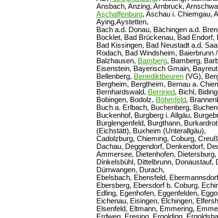
Ansbach, Anzing, Arnbruck, Arnschwan
Aschaffenburg
, Aschau i. Chiemgau,
Aying,Aystetten,
Bach a.d. Donau, Bächingen a.d. Bren
Bocklet, Bad Brückenau, Bad Endorf,
Bad Kissingen, Bad Neustadt a.d. Saa
Rodach, Bad Windsheim, Baierbrunn / 
Balzhausen,
Bamberg
, Bamberg, Barb
Eisenstein, Bayerisch Gmain, Bayreuth,
Bellenberg,
Benediktbeuren
(VG), Berg
Bergheim, Bergtheim, Bernau a. Chie
Bernhardswald,
Bernried
, Bichl, Bidi
Bobingen, Bodolz,
Böhmfeld
, Brannen
Buch a. Erlbach, Buchenberg, Buchend
Buckenhof, Burgberg i. Allgäu, Burgeb
Burglengenfeld, Burgthann, Burkardro
(Eichstätt), Buxheim (Unterallgäu),
Cadolzburg, Chieming, Coburg, Creuß
Dachau, Deggendorf, Denkendorf, Deue
Ammersee, Dietenhofen, Dietersburg, Di
Dinkelsbühl, Dittelbrunn, Donaustauf, 
Dürrwangen, Durach,
Ebelsbach, Ebensfeld, Ebermannsdorf
Ebersberg, Ebersdorf b. Coburg, Echi
Edling, Egenhofen, Eggenfelden, Eggols
Eichenau, Eisingen, Elchingen, Elfers
Elsenfeld, Eltmann, Emmering, Emmer
Erdweg, Eresing, Ergolding, Ergoldsba