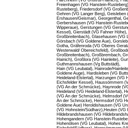
Flarchheim (VG Unstrut-Hainich), Fra
Freienhagen (VG Hanstein-Rusteberg)
Rusteberg), Friedersdorf (VG Großenbr
Gehren (VG Langer Berg), Geisleben 
Ershausen/Geismar), Georgenthal, Ge
Gerbershausen (VG Hanstein-Rustebe
Wipperaue), Gerstungen (VG Gerstung
Kessel), Gierstädt (VG Fahner Höhe), 
Großbreitenbach), Glasehausen (VG L
Görsbach (VG Goldene Aue), Gorsleb
Gotha, Gräfenroda (VG Oberes Geratal
Westerwald/ Obereichsfeld), Großbo
Großbreitenbach), Großbrembach, Gro
Hainich), Großlora (VG Hainleite), Gu
Guthmannshausen (Vg Buttstädt),
Hain (VG Leubatal), Hainrode/Hainlei
Goldene Auge), Hardisleben (VG Butt
Heideland-Elstertal), Harzungen (VG
Eichsfelder Kessel), Haussömmern (V
(VG An der Schmücke), Haynrode (VG
Heideland (VG Heideland-Elstertal), H
(VG An der Schmücke), Helmsdorf (V
An der Schmücke), Hermsdorf (VG H
Goldene Aue) Heroldishausen (VG Uns
(VG Hohnstein/Südharz),Heuten (VG K
Hildebrandshausen (VG Hildebrandsha
Hohengandern (VG Hanstein-Rusteber
Hohenölsen (VG Leubatal), Hohes Kre