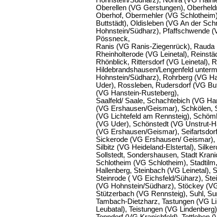
Hohnstein/Südharz), Nohra (VG Hainle
Oberellen (VG Gerstungen), Oberhel
Oberhof, Obermehler (VG Schlotheim)
Buttstädt), Oldisleben (VG An der Sc
Hohnstein/Südharz), Pfaffschwende 
Pössneck,
Ranis (VG Ranis-Ziegenrück), Rauda (
Rheinholterode (VG Leinetal), Reinstä
Rhönblick, Rittersdorf (VG Leinetal),
Hildebrandshausen/Lengenfeld unterm
Hohnstein/Südharz), Rohrberg (VG Ha
Uder), Rossleben, Rudersdorf (VG Butt
(VG Hanstein-Rusteberg),
Saalfeld/ Saale, Schachtebich (VG Ha
(VG Ershausen/Geismar), Schkölen, 
(VG Lichtefeld am Rennsteig), Schöm
(VG Uder), Schönstedt (VG Unstrut-H
(VG Ershausen/Geismar), Seifartsdorf 
Sickerode (VG Ershausen/ Geismar), 
Silbitz (VG Heideland-Elstertal), Silk
Sollstedt, Sondershausen, Stadt Krani
Schlotheim (VG Schlotheim), Stadtilm,
Hallenberg, Steinbach (VG Leinetal), 
Steinrode ( VG Eichsfeld/Süharz), St
(VG Hohnstein/Südharz), Stöckey (VG 
Stützerbach (VG Rennsteig), Suhl, S
Tambach-Dietzharz, Tastungen (VG Li
Leubatal), Teistungen (VG Lindenberg