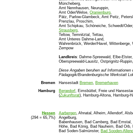
Müncheberg,
Amt Nennhausen, Neuruppin,
Amt Oder/Welse,
Oranienburg
,
Pätz, Parlow-Glambeck, Amt Peitz, Peters
Prenzlau, Proschim,
Amt Schipkau, Schöneiche, Schwedt/Oder, 
Strausberg
,
Teltow, Temnitztal, Tettau,
Amt Unteres Dahme-Land,
Wahrenbrück, Werder/Havel, Wittenberge,
Zempow
Landkreis
: Dahme-Spreewald, Elbe-Elster,
Oberspreewald-Lausitz, Ostprignitz-Ruppin
Diese Angaben beruhen auf Informationen 
Pädagogik/Brandenburgische Werkstatt Lo
Bremen
Hansestadt
Bremen
,
Bremerhaven
Hamburg
Bergedorf
, Eimsbüttel, Freie und Hansest
(
Zukunftsrat
), Hamburg-Altona, Hamburg-H
Hessen
Aarbergen
, Ahnatal, Alheim, Allendorf, Als
(294 = 65,7%)
Angelburg,
Babenhausen, Bad Camberg, Bad Emstal, 
Höhe, Bad König, Bad Nauheim, Bad Orb, 
Bad Soden-Salmünster,
Bad Sooden-Allend