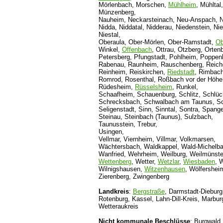
Mörlenbach, Morschen,
Mühlheim
, Mühlta
Münzenberg,
Nauheim, Neckarsteinach, Neu-Anspach, N
Nidda, Niddatal, Nidderau, Niedenstein, Ni
Niestal,
Oberaula, Ober-Mörlen, Ober-Ramstadt,
Ob
Winkel,
Offenbach
, Ottrau, Otzberg, Orten
Petersberg, Pfungstadt, Pohlheim, Poppe
Rabenau, Raunheim, Rauschenberg, Reiche
Reinheim, Reiskirchen,
Riedstadt
, Rimbac
Romrod, Rosenthal, Roßbach vor der Höhe,
Rüdesheim,
Rüsselsheim
, Runkel,
Schaafheim, Schauenburg, Schlitz, Schlüc
Schrecksbach, Schwalbach am Taunus, S
Seligenstadt, Sinn, Sinntal, Sontra, Spang
Steinau, Steinbach (Taunus), Sulzbach,
Taunusstein, Trebur,
Usingen,
Vellmar, Viernheim, Villmar, Volkmarsen,
Wächtersbach, Waldkappel, Wald-Michelba
Wanfried, Wehrheim, Weilburg, Weilmünster
Wettenberg
, Wetter,
Wetzlar
,
Wiesbaden
, 
Wilnigshausen,
Witzenhausen
, Wölfershei
Zierenberg, Zwingenberg
Landkreis
:
Bergstraße
, Darmstadt-Dieburg
Rotenburg, Kassel, Lahn-Dill-Kreis, Marbu
Wetteraukreis
Nicht kommunale Beschlüsse
: Burgwald,