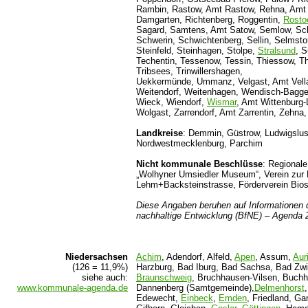
Rambin, Rastow, Amt Rastow, Rehna, Amt 
Damgarten, Richtenberg, Roggentin,
Rosto
Sagard, Samtens, Amt Satow, Semlow, Sc
Schwerin, Schwichtenberg, Sellin, Selmsto
Steinfeld, Steinhagen, Stolpe,
Stralsund
, 
Techentin, Tessenow, Tessin, Thiessow, Thu
Tribsees, Trinwillershagen,
Uekkermünde, Ummanz, Velgast, Amt Vella
Weitendorf, Weitenhagen, Wendisch-Bagge
Wieck, Wiendorf,
Wismar
, Amt Wittenburg-
Wolgast, Zarrendorf, Amt Zarrentin, Zehna,
Landkreise
: Demmin, Güstrow, Ludwigslu
Nordwestmecklenburg, Parchim
Nicht kommunale Beschlüsse
: Regionale
„Wolhyner Umsiedler Museum“, Verein zur 
Lehm+Backsteinstrasse, Förderverein Bio
Diese Angaben beruhen auf Informationen de
nachhaltige Entwicklung (BfNE) – Agenda
Niedersachsen
Achim
, Adendorf, Alfeld,
Apen
, Assum,
Aur
(126 = 11,9%)
Harzburg, Bad Iburg, Bad Sachsa, Bad Zw
siehe auch:
Braunschweig
, Bruchhausen-Vilsen, Buchh
www.kommunale-agenda.de
Dannenberg (Samtgemeinde),
Delmenhorst
Edewecht,
Einbeck
,
Emden
, Friedland, G