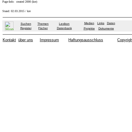
Page-Info: created 2000 (kre)
Stand:
02.03.2015
/ kre
Medien
Links
Daten
Suchen
Themen
Lexikon
Register
Fächer
Datenbank
Projekte
Dokumente
Kontakt
über uns
Impressum
Haftungsausschluss
Copyrigh