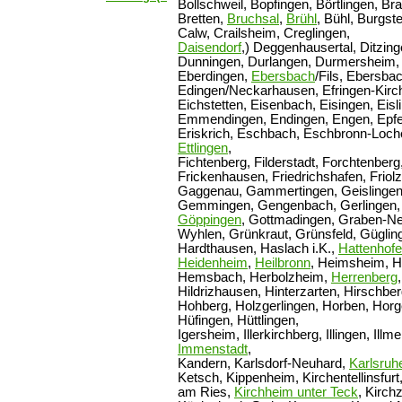
Bollschweil, Bopfingen, Börtlingen, B
Bretten,
Bruchsal
,
Brühl
, Bühl, Burgste
Calw, Crailsheim, Creglingen,
Daisendorf
,) Deggenhausertal, Ditzi
Dunningen, Durlangen, Durmersheim,
Eberdingen,
Ebersbach
/Fils, Ebersba
Edingen/Neckarhausen, Efringen-Kirc
Eichstetten, Eisenbach, Eisingen, Eisl
Emmendingen, Endingen, Engen, Epfe
Eriskrich, Eschbach, Eschbronn-Loch
Ettlingen
,
Fichtenberg, Filderstadt, Forchtenberg
Frickenhausen, Friedrichshafen, Friol
Gaggenau, Gammertingen, Geislingen, 
Gemmingen, Gengenbach, Gerlingen, 
Göppingen
, Gottmadingen, Graben-Ne
Wyhlen, Grünkraut, Grünsfeld, Güglin
Hardthausen, Haslach i.K.,
Hattenhof
Heidenheim
,
Heilbronn
, Heimsheim, 
Hemsbach, Herbolzheim,
Herrenberg
Hildrizhausen, Hinterzarten, Hirschber
Hohberg, Holzgerlingen, Horben, Horge
Hüfingen, Hüttlingen,
Igersheim, Illerkirchberg, Illingen, Ill
Immenstadt
,
Kandern, Karlsdorf-Neuhard,
Karlsruh
Ketsch, Kippenheim, Kirchentellinsfur
am Ries,
Kirchheim unter Teck
, Kirch