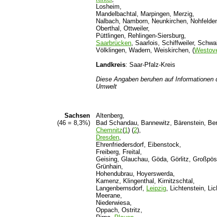
Losheim,
Mandelbachtal, Marpingen, Merzig,
Nalbach, Namborn, Neunkirchen, Nohfelden
Oberthal, Ottweiler,
Püttlingen, Rehlingen-Siersburg,
Saarbrücken
, Saarlois, Schiffweiler, Schwa
Völklingen, Wadern, Weiskirchen, (
Westove
Landkreis
: Saar-Pfalz-Kreis
Diese
Angaben
beruhen
auf
Informationen
Umwelt
Sachsen
Altenberg,
(46 = 8,3%)
Bad Schandau, Bannewitz, Bärenstein, Ber
Chemnitz
(
1
) (
2
),
Dresden
,
Ehrenfriedersdorf, Eibenstock,
Freiberg, Freital,
Geising, Glauchau, Göda, Görlitz, Großpö
Grünhain,
Hohendubrau, Hoyerswerda,
Kamenz, Klingenthal, Kirnitzschtal,
Langenbernsdorf,
Leipzig
, Lichtenstein, Li
Meerane,
Niederwiesa,
Oppach, Ostritz,