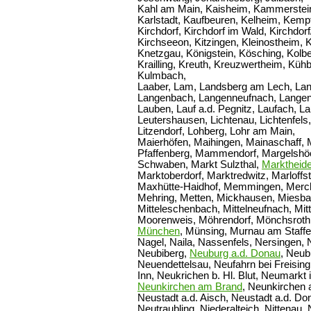
Kahl am Main, Kaisheim, Kammerstein,
Karlstadt, Kaufbeuren, Kelheim, Kemp
Kirchdorf, Kirchdorf im Wald, Kirchdor
Kirchseeon, Kitzingen, Kleinostheim, K
Knetzgau, Königstein, Kösching, Kolb
Krailling, Kreuth, Kreuzwertheim, K
Kulmbach,
Laaber, Lam, Landsberg am Lech, Lan
Langenbach, Langenneufnach, Langenz
Lauben, Lauf a.d. Pegnitz, Laufach, L
Leutershausen, Lichtenau, Lichtenfels
Litzendorf, Lohberg, Lohr am Main,
Maierhöfen, Maihingen, Mainaschaff, 
Pfaffenberg, Mammendorf, Margelshöc
Schwaben, Markt Sulzthal,
Marktheide
Marktoberdorf, Marktredwitz, Marloffs
Maxhütte-Haidhof, Memmingen, Merc
Mehring, Metten, Mickhausen, Miesba
Mitteleschenbach, Mittelneufnach, Mitte
Moorenweis, Möhrendorf, Mönchsrot
München
, Münsing, Murnau am Staffe
Nagel, Naila, Nassenfels, Nersingen,
Neubiberg,
Neuburg a.d. Donau
, Neub
Neuendettelsau, Neufahrn bei Freising
Inn, Neukrichen b. Hl. Blut, Neumarkt 
Neunkirchen am Brand
, Neunkirchen 
Neustadt a.d. Aisch, Neustadt a.d. Do
Neutraubling, Niederalteich, Nittenau, 