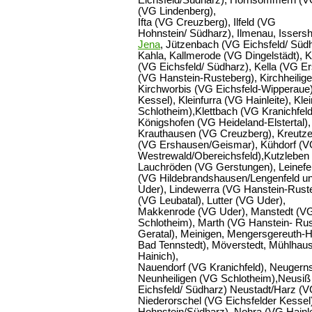
Eichsfeld/Südharz), Hornsömmern (V
(VG Lindenberg),
Ifta (VG Creuzberg), Ilfeld (VG
Hohnstein/ Südharz), Ilmenau, Issersh
Jena
, Jützenbach (VG Eichsfeld/ Südh
Kahla, Kallmerode (VG Dingelstädt), 
(VG Eichsfeld/ Südharz), Kella (VG 
(VG Hanstein-Rusteberg), Kirchheilig
Kirchworbis (VG Eichsfeld-Wipperaue),
Kessel), Kleinfurra (VG Hainleite), K
Schlotheim),Klettbach (VG Kranichfeld
Königshofen (VG Heideland-Elstertal)
Krauthausen (VG Creuzberg), Kreutze
(VG Ershausen/Geismar), Kühdorf (VG
Westrewald/Obereichsfeld),Kutzleben
Lauchröden (VG Gerstungen), Leinefel
(VG Hildebrandshausen/Lengenfeld un
Uder), Lindewerra (VG Hanstein-Ruste
(VG Leubatal), Lutter (VG Uder),
Makkenrode (VG Uder), Manstedt (VG 
Schlotheim), Marth (VG Hanstein- Rus
Geratal), Meinigen, Mengersgereuth
Bad Tennstedt), Möverstedt, Mühlhaus
Hainich),
Nauendorf (VG Kranichfeld), Neugerns
Neunheiligen (VG Schlotheim),Neusiß
Eichsfeld/ Südharz) Neustadt/Harz (
Niederorschel (VG Eichsfelder Kesse