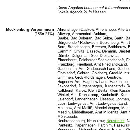
Diese Angaben beruhen auf Informationen 
Lokale Agenda 21 in Hessen
Mecklenburg-Vorpommern
Ahrenshagen-Daskow, Ahrenshoop, Altefähr, 
(186= 21%)
Altwarp, Ammendorf, Anklam,
Baabe, Bad Doberan, Bad Sülze, Barth, Bar
Börgerende / Rethwisch, Boizenburg, Amt 
Born, Brandshagen, Breesen, Bröbberow, B
Cammin, Crivitz, Dassow, Demmin, Diestel
Dömitz, Dolgen am See, Dreschvitz,
Elmenhorst, Feldberger Seenlandschaft, F
Franzburg, Friedland, Amt Friedland-Land,
Gadebusch, Amt Gadebusch-Land, Gädebeh
Gnevsdorf, Göhren, Goldberg, Graal-Müritz
Grimmen, Groß-Kordshagen, Güstrow,
Hagenow, Amt Hagenow-Land, Harkensee, H
Jakobsdorf, Jürgenshagen, Jürgenstorf / 
Kalkhorst, Karow, Klein Belitz, Klein Kuss
Winkel, Amt Kronskamp, Kuchelmiß, Kum
Lalendorf, Langenhagen, Liessow, Lohmen,
Lübz, Ludwigslust, Amt Ludwigslust-Land,
Malchow, Amt Malliß, Mandelshagen, Marlo
Mestlin, Middelhagen, Amt Mildenitz, Amt
Mönkebude,
Neubrandenburg, Neubukow,
Neustrelitz
, N
Pantelitz, Papenhagen, Parchim, Pasewalk,
Poppendorf, Ostseebad Prerow, Pulow / Kl