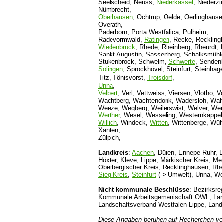
Seelscheid, Neuss,
Niederkassel
, Niederz
Nümbrecht,
Oberhausen
, Ochtrup, Oelde, Oerlinghause
Overath,
Paderborn, Porta Westfalica, Pulheim,
Radevormwald,
Ratingen
, Recke, Recklin
Wiedenbrück
, Rhede, Rheinberg, Rheurdt, 
Sankt Augustin, Sassenberg, Schalksmühle
Stukenbrock, Schwelm,
Schwerte
, Sendenh
Solingen
, Sprockhövel, Steinfurt, Steinhag
Titz, Tönisvorst,
Troisdorf
,
Unna
,
Velbert
, Verl, Vettweiss, Viersen, Vlotho, 
Wachtberg, Wachtendonk, Wadersloh, Waltr
Weeze, Wegberg, Weilerswist, Welver, Wer
Werther
, Wesel, Wesseling, Westernkappe
Willich
, Windeck,
Witten
, Wittenberge, Wül
Xanten,
Zülpich,
Landkreis
:
Aachen
, Düren, Ennepe-Ruhr, 
Höxter, Kleve, Lippe, Märkischer Kreis, 
Oberbergischer Kreis, Recklinghausen, Rhe
Sieg-Kreis
,
Steinfurt
(-> Umwelt), Unna, W
Nicht kommunale Beschlüsse
: Bezirksre
Kommunale Arbeitsgemenischaft OWL, Lan
Landschaftsverband Westfalen-Lippe, Lan
Diese Angaben beruhen auf Recherchen v