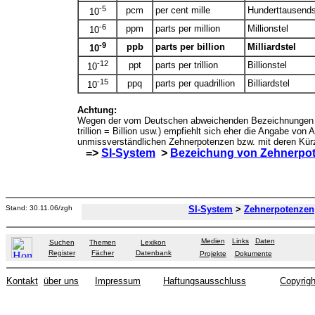
-5
pcm
per cent mille
Hunderttausends
10
-6
ppm
parts per million
Millionstel
10
-9
ppb
parts per billion
Milliardstel
10
-12
ppt
parts per trillion
Billionstel
10
-15
ppq
parts per quadrillion
Billiardstel
10
Achtung:
Wegen der vom Deutschen abweichenden Bezeichnungen im
trillion = Billion usw.) empfiehlt sich eher die Angabe von 
unmissverständlichen Zehnerpotenzen bzw. mit deren Kürz
=>
SI-System
>
Bezeichung von Zehnerpo
Stand:
30.11.06
/zgh
SI-System
>
Zehnerpotenzen
Medien
Links
Daten
Suchen
Themen
Lexikon
Register
Fächer
Datenbank
Projekte
Dokumente
Kontakt
über uns
Impressum
Haftungsausschluss
Copyrigh