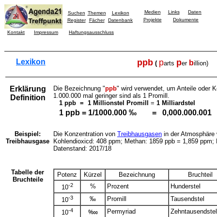
Medien
Links
Daten
Suchen
Themen
Lexikon
Projekte
Dokumente
Register
Fächer
Datenbank
Kontakt
Impressum
Haftungsausschluss
Lexikon
ppb
p
p
b
(
arts
er
illion)
Erklärung
Die Bezeichnung "
ppb
" wird verwendet, um Anteile oder 
1.000.000 mal geringer sind als 1 Promill.
Definition
1 ppb = 1 Millionstel Promill
=
1 Milliardstel
1 ppb = 1/1000.000 ‰ = 0,000.000.001
Beispiel:
Die Konzentration von
Treibhausgasen
in der Atmosphäre 
Treibhausgase
Kohlendioxicd: 408 ppm; Methan: 1859 ppb = 1,859 ppm;
Datenstand: 2017/18
Tabelle der
Potenz
Kürzel
Bezeichnung
Bruchteil
Bruchteile
-2
%
Prozent
Hunderstel
10
-3
‰
Promill
Tausendstel
10
-4
Permyriad
Zehntausendstel
‱
10