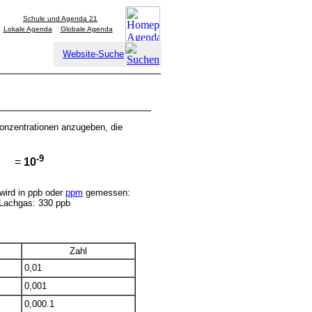
Schule und Agenda 21
Lokale Agenda
Globale Agenda
Website-Suche
Konzentrationen anzugeben, die
-9
=
10
wird in ppb oder
ppm
gemessen:
 Lachgas: 330 ppb
Zahl
0,01
0,001
0,000.1