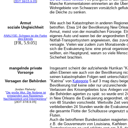
[
ZEIT 38/15.9.05
]
Manche Kommentatoren erinnerten an die Übe
Wohngebiete von Schwarzen vorsätzlich geflu
die Deiche zu senken.
Armut
Wie auch bei Katastrophen in anderen Regione
soziale Ungleichheit
betroffen. Etwa 1/4 der Bevölkerung New Orlea
Armut, meist von der monatlichen Fürsorge. 
eigenes Auto und waren bei der angeordneten E
ANALYSE: Schwarz ist die Farbe
des Elends
Notfall-Transportsystem angewiesen, das zuvor
[FR, 5.9.05]
versagte. Vielen war zudem zum Monatsende d
sich die Evakuierung bzw. eine privat organisie
wollten, ein Hauptgrund, warum so viele Mensch
Sicherheit brachten.
mangelnde private
Insgesamt scheint der aufziehende Hurrikan "Ka
Vorsorge
allen Ebenen wie auch von der Bevölkerung nic
seinen katastrophalen Folgen weit unterschätz
Versagen der Behörden
"Katrina" von
Kategorie
5 auf 3 mag dazu beiget
Bevölkerung traf keine oder nur unzureichende 
Verlassen des Krisengebietes bzw. Anlegen von
Jordan Flaherty
:
"
Die große Wut. Die Notlage ist
die Behörden agierten zu spät: so wurde erst 2
entstanden aus Rassismus,
in New Orleans die Evakuierung angeordnet, ob
Nachlässigkeit und Inkompetenz
"
[ZEIT 37/8.9.05]
von 48 Stunden vorschreibt. Wertvolle Zeit vers
verbleibenden 24 Stunden wurde die Evakuierung
die gesamte Flotte der Schulbusse ungenutzt 
Fluten.
Auch die betroffenen Bundesstaaten reagierten 
z.B. die Gouverneurin von Louisiana,
Kathleen