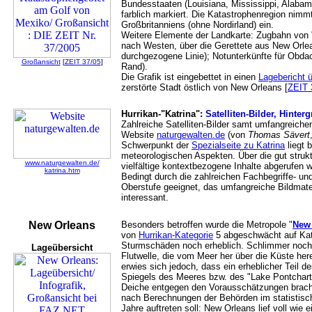
Bundesstaaten (Louisiana, Mississippi, Alabam
farblich markiert. Die Katastrophenregion nimm
Großbritanniens (ohne Nordirland) ein.
Weitere Elemente der Landkarte: Zugbahn von "
nach Westen, über die Gerettete aus New Orlea
durchgezogene Linie); Notunterkünfte für Obd
Großansicht
[
ZEIT 37/05
]
Rand).
Die Grafik ist eingebettet in einen
Lagebericht ü
zerstörte Stadt östlich von New Orleans [
ZEIT 
Hurrikan-"Katrina":
Satelliten-Bilder, Hinte
Zahlreiche Satelliten-Bilder samt umfangreichen
Website
naturgewalten.de
(von
Thomas Sävert
Schwerpunkt der
Spezialseite zu Katrina
liegt 
meteorologischen Aspekten. Über die gut stru
www.naturgewalten.de/
vielfältige kontextbezogene Inhalte abgerufen 
katrina.htm
Bedingt durch die zahlreichen Fachbegriffe- und 
Oberstufe geeignet, das umfangreiche Bildmater
interessant.
New Orleans
Besonders betroffen wurde die Metropole "
New
von
Hurrikan-Kategorie
5 abgeschwächt auf Kat
Sturmschäden noch erheblich. Schlimmer noch 
Lageübersicht
Flutwelle, die vom Meer her über die Küste here
erwies sich jedoch, dass ein erheblicher Teil d
Spiegels des Meeres bzw. des "Lake Pontchart
Deiche entgegen den Vorausschätzungen brache
nach Berechnungen der Behörden im statistische
Jahre auftreten soll: New Orleans lief voll wie