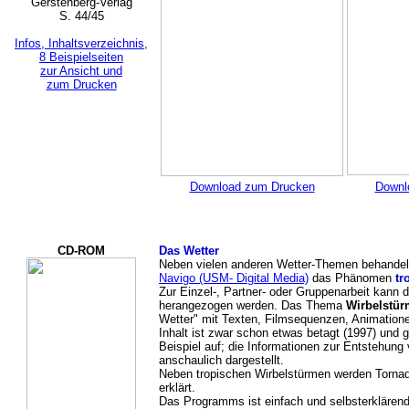
Gerstenberg-Verlag
S. 44/45
Infos, Inhaltsverzeichnis,
8 Beispielseiten
zur Ansicht und
zum Drucken
Download zum Drucken
Downl
CD-ROM
Das Wetter
Neben vielen anderen Wetter-Themen behande
Navigo (USM- Digital Media)
das Phänomen
tr
Zur Einzel-, Partner- oder Gruppenarbeit kan
herangezogen werden. Das Thema
Wirbelstü
Wetter" mit Texten, Filmsequenzen, Animation
Inhalt ist zwar schon etwas betagt (1997) und g
Beispiel auf; die Informationen zur Entstehung
anschaulich dargestellt.
Neben tropischen Wirbelstürmen werden Torna
erklärt.
Das Programms ist einfach und selbsterklären