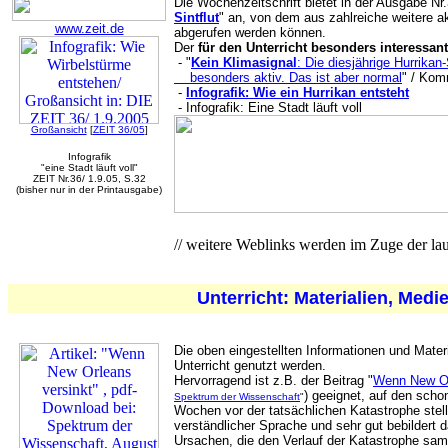
Die Wochenzeitschrift bietet in der Ausgabe Nr
Sintflut
" an, von dem aus zahlreiche weitere ak
www.zeit.de
abgerufen werden können.
Der
für den Unterricht besonders interessant
- "
Kein Klimasignal
: Die diesjährige Hurrikan
besonders aktiv. Das ist aber normal
" / Ko
-
Infografik: Wie ein Hurrikan entsteht
- Infografik: Eine Stadt läuft voll
Großansicht
[
ZEIT 36/05
]
Infografik
"eine Stadt läuft voll"
ZEIT Nr.36/ 1.9.05, S.32
(bisher nur in der Printausgabe)
// weitere Weblinks werden im Zuge der lau
Unterricht: Materialien, Medi
Die oben eingestellten Informationen und Materi
Unterricht genutzt werden.
Hervorragend ist z.B. der Beitrag "
Wenn New Or
) geeignet, auf den sch
Spektrum der Wissenschaft
"
Wochen vor der tatsächlichen Katastrophe stellt
verständlicher Sprache und sehr gut bebildert
Ursachen, die den Verlauf der Katastrophe samt