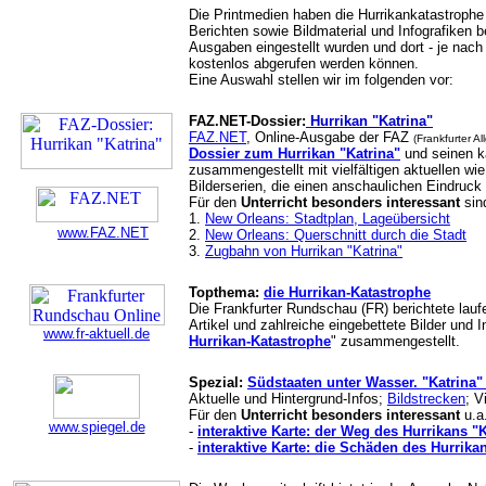
Die Printmedien haben die Hurrikankatastrophe 
Berichten sowie Bildmaterial und Infografiken be
Ausgaben eingestellt wurden und dort - je nach
kostenlos abgerufen werden können.
Eine Auswahl stellen wir im folgenden vor:
FAZ.NET-Dossier:
Hurrikan "Katrina"
FAZ.NET
, Online-Ausgabe der FAZ
(Frankfurter A
Dossier zum Hurrikan "Katrina"
und seinen k
zusammengestellt mit vielfältigen aktuellen wi
Bilderserien, die einen anschaulichen Eindruck 
Für den
Unterricht besonders interessant
sin
1.
New Orleans: Stadtplan, Lageübersicht
www.FAZ.NET
2.
New Orleans: Querschnitt durch die Stadt
3.
Zugbahn von Hurrikan "Katrina"
Topthema:
die Hurrikan-Katastrophe
Die Frankfurter Rundschau (FR) berichtete lauf
Artikel und zahlreiche eingebettete Bilder und In
www.fr-aktuell.de
Hurrikan-Katastrophe
" zusammengestellt.
Spezial:
Südstaaten unter Wasser. "Katrina"
Aktuelle und Hintergrund-Infos;
Bildstrecken
; 
Für den
Unterricht besonders interessant
u.a.
www.spiegel.de
-
interaktive Karte: der Weg des Hurrikans "K
-
interaktive Karte: die Schäden des Hurrika