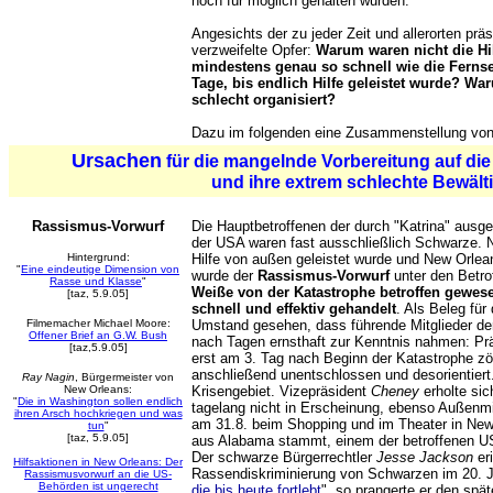
noch für möglich gehalten wurden.
Angesichts der zu jeder Zeit und allerorten prä
verzweifelte Opfer:
Warum waren nicht die Hil
mindestens genau so schnell wie die Fern
Tage, bis endlich Hilfe geleistet wurde? Wa
schlecht organisiert?
Dazu im folgenden eine Zusammenstellung v
Ursachen
für die mangelnde Vorbereitung auf di
und ihre extrem schlechte Bewält
Rassismus-Vorwurf
Die Hauptbetroffenen der durch "Katrina" ausg
der USA waren fast ausschließlich Schwarze.
Hintergrund:
Hilfe von außen geleistet wurde und New Orlea
"
Eine eindeutige Dimension von
wurde der
Rassismus-Vorwurf
unter den Betro
Rasse und Klasse
"
Weiße von der Katastrophe betroffen gewese
[taz, 5.9.05]
schnell und effektiv gehandelt
. Als Beleg fü
Filmemacher Michael Moore:
Umstand gesehen, dass führende Mitglieder de
Offener Brief an G.W. Bush
nach Tagen ernsthaft zur Kenntnis nahmen: Pr
[taz,5.9.05]
erst am 3. Tag nach Beginn der Katastrophe zö
anschließend unentschlossen und desorientiert.
Ray Nagin
, Bürgermeister von
New Orleans:
Krisengebiet. Vizepräsident
Cheney
erholte si
"
Die in Washington sollen endlich
tagelang nicht in Erscheinung, ebenso Außenmi
ihren Arsch hochkriegen und was
am 31.8. beim Shopping und im Theater in New
tun
"
[taz, 5.9.05]
aus Alabama stammt, einem der betroffenen U
Der schwarze Bürgerrechtler
Jesse Jackson
eri
Hilfsaktionen in New Orleans: Der
Rassendiskriminierung von Schwarzen im 20. J
Rassismusvorwurf an die US-
Behörden ist ungerecht
die bis heute fortlebt
", so prangerte er den spät