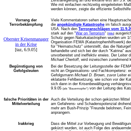
Zentralregierung an und erklärte erst am 3.9. d
Wie mit einfachen rechtzeitig eingeleiteten M
werden können, zeigte die effiziente Selbsthilf
Vorrang der
Viele Kommentatoren sehen eine Hauptursache 
Terrorbekämpfung
die
angekündigte Katastrophe
im falsch ausg
USA. Nach den
Terroranschlägen vom 11.9.2
stark auf den "
War on Terrorism
"
ausgerich
[
Wiki
]
Schutz gegen Naturkatastrophen wurden um 1/3
Oberster Krisenmanager
Organisation FEMA (Katastrophenhilfswerk) d
in der Krise
für "Heimatschutz" unterstellt, das die Naturgef
[taz, 6.9.05]
behandelte und sich bei der durch "Katrina" au
unvorbereitet und ineffektiv erwies. Der Leite
Michael Chertoff
, wird inzwischen zunehmend kri
Begünstigung von
Bei der Besetzung der Leitungsstelle der FEMA 
Gefolgsleuten
nicht an Organisations- und Fachkompetenz: er
Gefolgsmann
Michael D. Brown
, zuvor Leiter 
eklatante Fehlbesetzung, wie schon vor der Kata
sich dann in der Krisenbewältigung verhängnisv
9.9.05
von der Leitung des Kat
(als "Bauernopfer")
falsche Prioritäten in der
Auch die Verteilung der schon gekürzten Mitte
Mittelverteilung
am Gefahrens- und Schadenspotenzial drohend
mehr am Bush-Prinzip "Freunde belohnen, Feind
anprangern.
Irakkrieg
Dass die Mittel zur Vorbeugung und Bewältigun
gekürzt wurden, ist auch Folge des andauernd