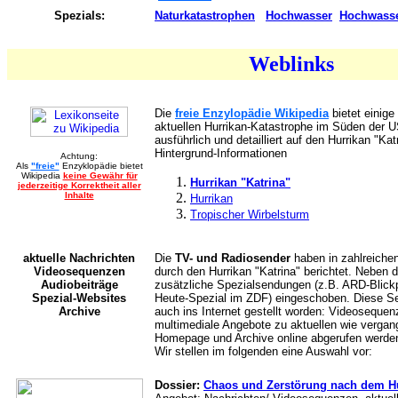
Spezials:
Naturkatastrophen
Hochwasser
Hochwasse
Weblinks
Die
freie Enzylopädie Wikipedia
bietet einige
aktuellen Hurrikan-Katastrophe im Süden der U
ausführlich und detailliert auf den Hurrikan "Kat
Hintergrund-Informationen
Achtung:
Als
"freie"
Enzyklopädie bietet
Wikipedia
keine Gewähr für
Hurrikan "Katrina"
jederzeitige Korrektheit aller
Inhalte
Hurrikan
Tropischer Wirbelsturm
aktuelle Nachrichten
Die
TV- und Radiosender
haben in zahlreiche
Videosequenzen
durch den Hurrikan "Katrina" berichtet. Neben
Audiobeiträge
zusätzliche Spezialsendungen (z.B. ARD-Blic
Spezial-Websites
Heute-Spezial im ZDF) eingeschoben. Diese Se
Archive
auch ins Internet gestellt worden: Videosequen
multimediale Angebote zu aktuellen wie vergan
Homepage und Archive online abgerufen werde
Wir stellen im folgenden eine Auswahl vor:
Dossier:
Chaos und Zerstörung nach dem Hu