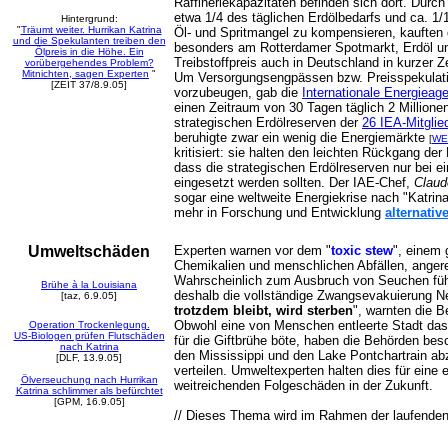
Raffineriekapazitäten befinden sich dort. Durch
etwa 1/4 des täglichen Erdölbedarfs und ca. 1/
Hintergrund:
"
Träumt weiter. Hurrikan Katrina
Öl- und Spritmangel zu kompensieren, kauften
und die Spekulanten treiben den
besonders am Rotterdamer Spotmarkt, Erdöl un
Ölpreis in die Höhe. Ein
Treibstoffpreis auch in Deutschland in kurzer Z
vorübergehendes Problem?
Mitnichten, sagen Experten
"
Um Versorgungsengpässen bzw. Preisspekulat
[ZEIT 37/8.9.05]
vorzubeugen, gab die
Internationale Energieage
einen Zeitraum von 30 Tagen täglich 2 Millione
strategischen Erdölreserven der
26 IEA-Mitglie
beruhigte zwar ein wenig die Energiemärkte
[
WE
kritisiert: sie halten den leichten Rückgang der
dass die strategischen Erdölreserven nur bei 
eingesetzt werden sollten. Der IAE-Chef,
Claud
sogar eine weltweite Energiekrise nach "Katrina
mehr in Forschung und Entwicklung
alternativ
Umweltschäden
Experten warnen vor dem "
toxic stew
", einem 
Chemikalien und menschlichen Abfällen, angerei
Wahrscheinlich zum Ausbruch von Seuchen füh
Brühe à la Louisiana
deshalb die vollständige Zwangsevakuierung Ne
[taz, 6.9.05]
trotzdem bleibt, wird sterben
", warnten die B
Obwohl eine von Menschen entleerte Stadt das
Operation Trockenlegung.
US-Biologen prüfen Flutschäden
für die Giftbrühe böte, haben die Behörden be
nach Katrina
den Mississippi und den Lake Pontchartrain a
[DLF, 13.9.05]
verteilen. Umweltexperten halten dies für e
ine 
Ölverseuchung nach Hurrikan
weitreichenden Folgeschäden in der Zukunft.
Katrina schlimmer als befürchtet
[GPM, 16.9.05]
// Dieses Thema wird im Rahmen der laufenden 