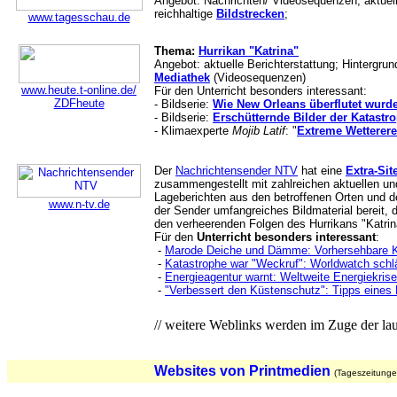
Angebot: Nachrichten/ Videosequenzen, aktuell
reichhaltige
Bildstrecken
;
www.tagesschau.de
Thema:
Hurrikan "Katrina"
Angebot: aktuelle Berichterstattung; Hintergrun
Mediathek
(Videosequenzen)
www.heute.t-online.de/
Für den Unterricht besonders interessant:
ZDFheute
- Bildserie:
Wie New Orleans überflutet wurd
- Bildserie:
Erschütternde Bilder der Katastr
- Klimaexperte
Mojib Latif
: "
Extreme Wetterer
Der
Nachrichtensender NTV
hat eine
Extra-Sit
zusammengestellt mit zahlreichen aktuellen un
Lageberichten aus den betroffenen Orten und d
www.n-tv.de
der Sender umfangreiches Bildmaterial bereit,
den verheerenden Folgen des Hurrikans "Katrina
Für den
Unterricht besonders interessant
:
-
Marode Deiche und Dämme: Vorhersehbare K
-
Katastrophe war "Weckruf": Worldwatch schl
-
Energieagentur warnt: Weltweite Energiekris
-
"Verbessert den Küstenschutz": Tipps eines 
// weitere Weblinks werden im Zuge der lau
Websites von Printmedien
(Tageszeitunge