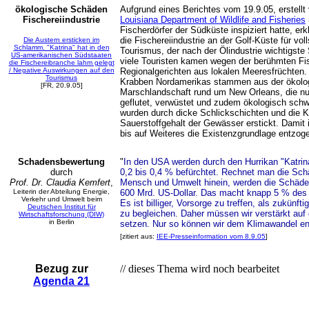
ökologische Schäden
Aufgrund eines Berichtes vom 19.9.05, erstell
Fischereiindustrie
Louisiana Department of Wildlife and Fisheries
Fischerdörfer der Südküste inspiziert hatte, er
die Fischereiindustrie an der Golf-Küste für vol
Die Austern ersticken im
Schlamm. "Katrina" hat in den
Tourismus, der nach der Ölindustrie wichtigste 
US-amerikanischen Südstaaten
viele Touristen kamen wegen der berühmten Fis
die Fischereibranche lahm gelegt
/ Negative Auswirkungen auf den
Regionalgerichten aus lokalen Meeresfrüchten
Tourismus
Krabben Nordamerikas stammen aus der ökolog
[FR, 20.9.05]
Marschlandschaft rund um New Orleans, die nun
geflutet, verwüstet und zudem ökologisch schw
wurden durch dicke Schlickschichten und die 
Sauerstoffgehalt der Gewässer erstickt. Damit
bis auf Weiteres die Existenzgrundlage entzog
Schadensbewertung
"
In den USA werden durch den Hurrikan "Katr
durch
0,2 bis 0,4 % befürchtet. Rechnet man die Schä
Prof. Dr. Claudia Kemfert
,
Mensch und Umwelt hinein, werden die Schäden
Leiterin der Abteilung Energie,
600 Mrd. US-Dollar. Das macht knapp 5 % des 
Verkehr und Umwelt beim
Es ist billiger, Vorsorge zu treffen, als zukün
Deutschen Institut für
zu begleichen. Daher müssen wir verstärkt auf
Wirtschaftsforschung (DIW)
in Berlin
setzen. Nur so können wir dem Klimawandel e
[zitiert aus:
IEE-Presseinformation vom 8.9.05
]
Bezug zur
// dieses Thema wird noch bearbeitet
Agenda 21