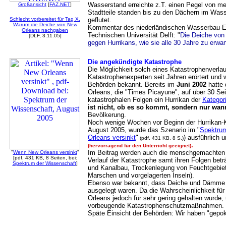
Wasserstand erreichte z.T. einen Pegel von m
Großansicht
[
FAZ.NET
]
Stadtteile standen bis zu den Dächern im Wass
Schlecht vorbereitet für Tag X.
geflutet.
Warum die Deiche von New
Kommentar des niederländischen Wasserbau-
Orleans nachgaben
Technischen Universität Delft: "
Die Deiche von 
[DLF, 3.11.05]
gegen Hurrikans, wie sie alle 30 Jahre zu erwar
Die angekündigte Katastrophe
Die Möglichkeit solch eines Katastrophenverla
Katastrophenexperten seit Jahren erörtert und 
Behörden bekannt. Bereits im
Juni 2002
hatte 
Orleans, die "Times Picayune", auf über 30 Sei
katastrophalen Folgen ein Hurrikan der
Kategor
ist nicht, ob es so kommt, sondern nur wan
Bevölkerung.
Noch wenige Wochen vor Beginn der Hurrikan-
August 2005, wurde das Szenario im "
Spektrum
Orleans versinkt
"
) ausführlich u
(pdf, 431 KB, 8 S.)
.
(hervorragend für den Unterricht geeignet)
Im Beitrag werden auch die menschgemachten U
"
Wenn New Orleans versinkt
"
[pdf, 431 KB, 8 Seiten, bei:
Verlauf der Katastrophe samt ihren Folgen beträ
Spektrum der Wissenschaft
]
und Kanalbau, Trockenlegung von Feuchtgebiet
Marschen und vorgelagerten Inseln).
Ebenso war bekannt, dass Deiche und Dämme n
ausgelegt waren. Da die Wahrscheinlichkeit fü
Orleans jedoch für sehr gering gehalten wurde,
vorbeugende Katastrophenschutzmaßnahmen.
Späte Einsicht der Behörden: Wir haben "gepoke