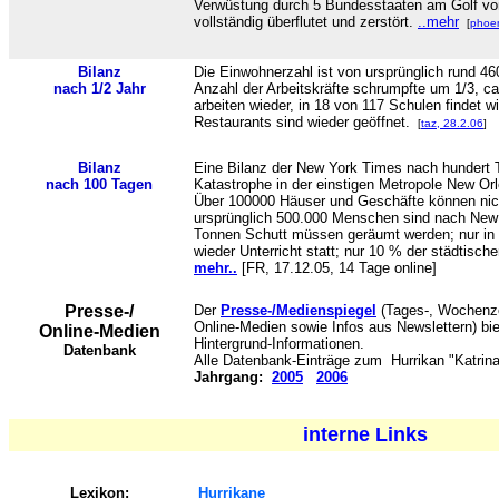
Verwüstung durch 5 Bundesstaaten am Golf vo
vollständig überflutet und zerstört.
..mehr
[
phoe
Bilanz
Die Einwohnerzahl ist von ursprünglich rund 4
nach 1/2 Jahr
Anzahl der Arbeitskräfte schrumpfte um 1/3, ca
arbeiten wieder, in 18 von 117 Schulen findet w
Restaurants sind wieder geöffnet.
[
taz, 28.2.06
]
Bilanz
Eine Bilanz der New York Times nach hundert T
nach 100 Tagen
Katastrophe in der einstigen Metropole New Orl
Über 100000 Häuser und Geschäfte können nich
ursprünglich 500.000 Menschen sind nach New 
Tonnen Schutt müssen geräumt werden; nur in 1
wieder Unterricht statt; nur 10 % der städtisch
mehr..
[FR, 17.12.05, 14 Tage online]
Presse-/
Der
Presse-/Medienspiegel
(Tages-, Wochenze
Online-Medien sowie Infos aus Newslettern) biet
Online-Medien
Hintergrund-Informationen.
Datenbank
Alle Datenbank-Einträge zum
Hurrikan "Katrin
Jahrgang:
2005
2006
interne Links
Lexikon:
Hurrikane