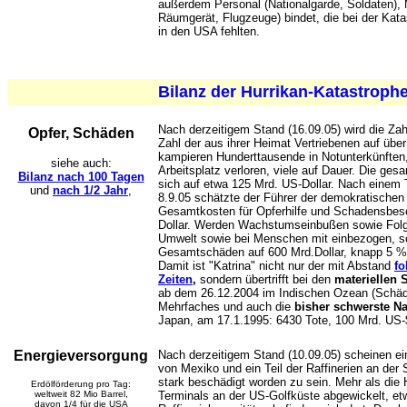
außerdem Personal (Nationalgarde, Soldaten), M
Räumgerät, Flugzeuge) bindet, die bei der Kat
in den USA fehlten.
Bilanz der Hurrikan-Katastroph
Nach derzeitigem Stand (16.09.05) wird die Zah
Opfer, Schäden
Zahl der aus ihrer Heimat Vertriebenen auf übe
kampieren Hunderttausende in Notunterkünften
siehe auch:
Arbeitsplatz verloren, viele auf Dauer. Die ge
Bilanz nach 100 Tagen
sich auf etwa 125 Mrd. US-Dollar. Nach einem
und
nach 1/2 Jahr
,
8.9.05 schätzte der Führer der demokratischen
Gesamtkosten für Opferhilfe und Schadensbese
Dollar. Werden Wachstumseinbußen sowie Folg
Umwelt sowie bei Menschen mit einbezogen, s
Gesamtschäden auf 600 Mrd.Dollar, knapp 5 
Damit ist "Katrina" nicht nur der mit Abstand
fo
Zeiten
,
sondern übertrifft bei den
materiellen
ab dem 26.12.2004 im Indischen Ozean (Schäd
Mehrfaches und auch die
bisher schwerste N
Japan, am 17.1.1995: 6430 Tote, 100 Mrd. US-
Energieversorgung
Nach derzeitigem Stand (10.09.05) scheinen ei
von Mexiko und ein Teil der Raffinerien an der 
stark beschädigt worden zu sein. Mehr als die 
Erdölförderung pro Tag:
weltweit 82 Mio Barrel,
Terminals an der US-Golfküste abgewickelt, e
davon 1/4 für die USA