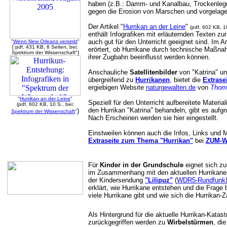
haben (z.B.: Damm- und Kanalbau, Trockenleg
gegen die Erosion von Marschen und vorgelager
Der Artikel "
Hurrikan an der Leine
"
(pdf, 602 KB, 1
enthält Infografiken mit erläuternden Texten zu
auch gut für den Unterricht geeignet sind. Im A
"
Wenn New Orleans versinkt
"
[ pdf, 431 KB, 8 Seiten, bei:
erörtert, ob Hurrikane durch technische Maßn
Spektrum der Wissenschaft"]
ihrer Zugbahn beeinflusst werden können.
Anschauliche
Satellitenbilder
von "Katrina" un
übergreifend zu
Hurrikanen
, bietet die
Extrase
ergiebigen Website
naturgewalten.de
von
Thom
"
Hurrikan an der Leine
"
Speziell für den Unterricht aufbereitete Materi
(pdf, 602 KB, 10 S., bei:
den Hurrikan "Katrina" behandeln, gibt es aufgru
)
Spektrum der Wissenschaft
"
Nach Erscheinen werden sie hier eingestellt.
Einstweilen können auch die Infos, Links und Mat
Extraseite zum Thema "Hurrikan"
bei
ZUM-W
Für
Kinder in der Grundschule
eignet sich zu
im Zusammenhang mit den aktuellen Hurrikanen
der Kindersendung
"Lilipuz"
(
WDR5-Rundfunk
erklärt, wie Hurrikane entstehen und die Frage 
viele Hurrikane gibt und wie sich die Hurrikan-
Als Hintergrund für die aktuelle Hurrikan-Katas
zurückgegriffen werden zu
Wirbelstürmen
, di