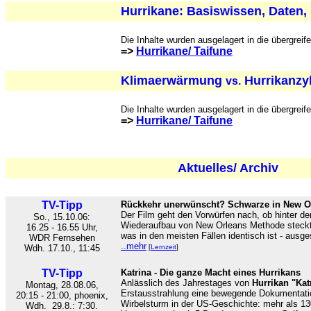
Hurrikane: Basiswissen, Daten, 
Die Inhalte wurden ausgelagert in die übergreif
=>
Hurrikane/ Taifune
Klimaerwärmung
Hurrikanzy
vs.
Die Inhalte wurden ausgelagert in die übergreif
=>
Hurrikane/ Taifune
Aktuelles/ Archiv
TV-Tipp
Rückkehr unerwünscht? Schwarze in New O
Der Film geht den Vorwürfen nach, ob hinter d
So., 15.10.06:
Wiederaufbau von New Orleans Methode steckt
16.25 - 16.55 Uhr,
was in den meisten Fällen identisch ist - ausg
WDR Fernsehen
..mehr
Wdh. 17.10., 11:45
[
Lernzeit
]
TV-Tipp
Katrina - Die ganze Macht eines Hurrikans
Anlässlich des Jahrestages von
Hurrikan "Kat
Montag, 28.08.06,
Erstausstrahlung eine bewegende Dokumentatio
20:15 - 21:00, phoenix,
Wirbelsturm in der US-Geschichte: mehr als 13
Wdh. 29.8.: 7:30.