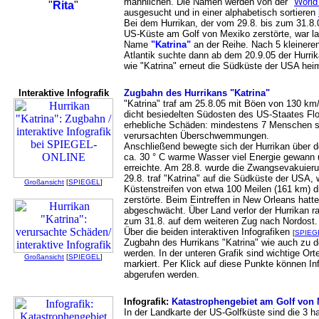
männlichen. Die Namen werden von der "
World
"
Rita
"
ausgesucht und in einer alphabetisch sortieren
Bei dem Hurrikan, der vom 29.8. bis zum 31.8.05
US-Küste am Golf von Mexiko zerstörte, war l
Name
"Katrina"
an der Reihe. Nach 5 kleinere
Atlantik suchte dann ab dem 20.9.05 der Hurrik
wie "Katrina" erneut die Südküste der USA hei
Interaktive Infografik
Zugbahn des Hurrikans "Katrina"
"Katrina" traf am 25.8.05 mit Böen von 130 km
dicht besiedelten Südosten des US-Staates Flor
erhebliche Schäden: mindestens 7 Menschen st
verursachten Überschwemmungen.
Anschließend bewegte sich der Hurrikan über d
ca. 30 ° C warme Wasser viel Energie gewann u
erreichte. Am 28.8. wurde die Zwangsevakuier
29.8. traf "Katrina" auf die Südküste der USA,
Großansicht
[
SPIEGEL
]
Küstenstreifen von etwa 100 Meilen (161 km) di
zerstörte. Beim Eintreffen in New Orleans hatte
abgeschwächt. Über Land verlor der Hurrikan ra
zum 31.8. auf dem weiteren Zug nach Nordost.
Über die beiden interaktiven Infografiken
[
SPIEGE
Zugbahn des Hurrikans "Katrina" wie auch zu 
werden. In der unteren Grafik sind wichtige O
Großansicht
[
SPIEGEL
]
markiert. Per Klick auf diese Punkte können I
abgerufen werden.
Infografik:
Katastrophengebiet am Golf von
In der Landkarte der US-Golfküste sind die 3 h