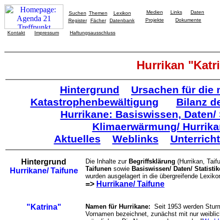
Medien
Links
Daten
Suchen
Themen
Lexikon
Projekte
Dokumente
Register
Fächer
Datenbank
Kontakt
Impressum
Haftungsausschluss
Hurrikan "Katr
Hintergrund
Ursachen für die
Katastrophenbewältigung
Bilanz d
Hurrikane: Basiswissen, Daten/ 
Klimaerwärmung/ Hurrika
Aktuelles
Weblinks
Unterrich
Hintergrund
Die Inhalte zur
Begriffsklärung
(Hurrikan, Taif
Taifunen
sowie
Basiswissen/ Daten/ Statisti
Hurrikane/ Taifune
wurden ausgelagert in die übergreifende Lexiko
=>
Hurrikane/ Taifune
"Katrina"
Namen für Hurrikane:
Seit 1953 werden Sturm
Vornamen bezeichnet, zunächst mit nur weibli