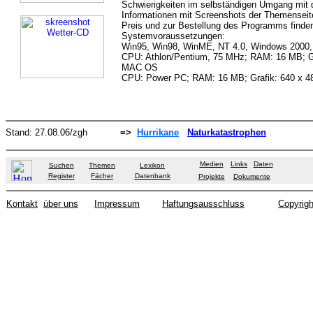
Schwierigkeiten im selbständigen Umgang mi
Informationen mit Screenshots der Themensei
Preis und zur Bestellung des Programms finde
Systemvoraussetzungen:
Win95, Win98, WinME, NT 4.0, Windows 2000
CPU: Athlon/Pentium, 75 MHz; RAM: 16 MB; Gr
MAC OS
CPU: Power PC; RAM: 16 MB; Grafik: 640 x 4
Stand:
27.08.06
/zgh
=>
Hurrikane
Naturkatastrophen
Medien
Links
Daten
Suchen
Themen
Lexikon
Register
Fächer
Datenbank
Projekte
Dokumente
Kontakt
über uns
Impressum
Haftungsausschluss
Copyrigh