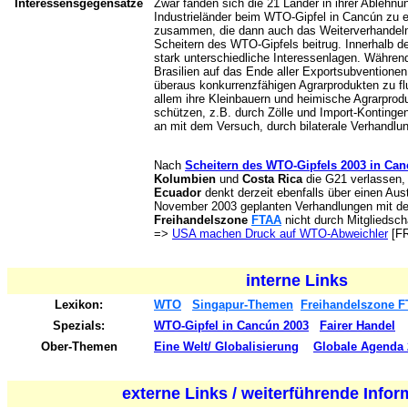
Interessensgegensätze
Zwar fanden sich die 21 Länder in ihrer Ablehn
Industrieländer beim WTO-Gipfel in Cancún zu e
zusammen, die dann auch das Weiterverhandeln
Scheitern des WTO-Gipfels beitrug. Innerhalb d
stark unterschiedliche Interessenlagen. Währen
Brasilien auf das Ende aller Exportsubventionen
überaus konkurrenzfähigen Agrarprodukten zu flu
allem ihre Kleinbauern und heimische Agrarprod
schützen, z.B. durch Zölle und Import-Kontinge
an mit dem Versuch, durch bilaterale Verhandl
Nach
Scheitern des WTO-Gipfels 2003 in Ca
Kolumbien
und
Costa Rica
die G21 verlassen,
Ecuador
denkt derzeit ebenfalls über einen Aust
November 2003 geplanten Verhandlungen mit de
Freihandelszone
FTAA
nicht durch Mitgliedsch
=>
USA machen Druck auf WTO-Abweichler
[FR
interne Links
Lexikon:
WTO
Singapur-Themen
Freihandelszone 
Spezials:
WTO-Gipfel in Cancún 2003
Fairer Handel
Ober-Themen
Eine Welt/ Globalisierung
Globale Agenda 
externe Links / weiterführende Info