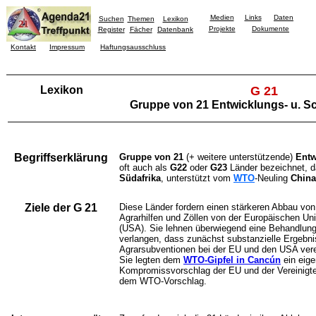
Medien
Links
Daten
Suchen
Themen
Lexikon
Projekte
Dokumente
Register
Fächer
Datenbank
Kontakt
Impressum
Haftungsausschluss
Lexikon
G 21
Gruppe von 21 Entwicklungs- u. S
Begriffserklärung
Gruppe von 21
(+ weitere unterstützende)
Entw
oft auch als
G22
oder
G23
Länder bezeichnet, 
Südafrika
, unterstützt vom
WTO
-Neuling
China
Ziele der G 21
Diese Länder fordern einen stärkeren Abbau von
Agrarhilfen und Zöllen von der Europäischen Un
(USA). Sie lehnen überwiegend eine Behandlun
verlangen, dass zunächst substanzielle Ergebn
Agrarsubventionen bei der EU und den USA ver
Sie legten dem
WTO-Gipfel in Cancún
ein eige
Kompromissvorschlag der EU und der Vereinigt
dem WTO-Vorschlag.