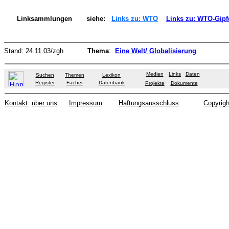
Linksammlungen
siehe:
Links zu: WTO
Links zu: WTO-Gipf
Stand:
24.11.03
/zgh
Thema
:
Eine Welt/ Globalisierung
Medien
Links
Daten
Suchen
Themen
Lexikon
Register
Fächer
Datenbank
Projekte
Dokumente
Kontakt
über uns
Impressum
Haftungsausschluss
Copyrigh