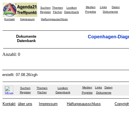
Medien
Links
Daten
Suchen
Themen
Lexikon
Projekte
Dokumente
Register
Fächer
Datenbank
Kontakt
Impressum
Haftungsausschluss
Dokumente
Copenhagen-Diag
Datenbank
Anzahl: 0
erstellt: 07.08.26/zgh
Medien
Links
Daten
Suchen
Themen
Lexikon
Register
Fächer
Datenbank
Projekte
Dokumente
Kontakt
über uns
Impressum
Haftungsausschluss
Copyrigh