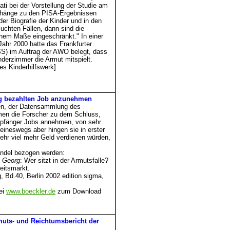
i bei der Vorstellung der Studie am
nhänge zu den PISA-Ergebnissen
der Biografie der Kinder und in den
suchten Fällen, dann sind die
chem Maße eingeschränkt." In einer
ahr 2000 hatte das Frankfurter
ISS) im Auftrag der AWO belegt, dass
nderzimmer die Armut mitspielt.
s Kinderhilfswerk]
drig bezahlten Job anzunehmen
ien, der Datensammlung des
en die Forscher zu dem Schluss,
mpfänger Jobs annehmen, von sehr
eineswegs aber hingen sie in erster
 sehr viel mehr Geld verdienen würden,
andel bezogen werden:
, Georg
: Wer sitzt in der Armutsfalle?
eitsmarkt.
 Bd.40, Berlin 2002 edition sigma,
ei
www.boeckler.de
zum Download
muts- und Reichtumsbericht der