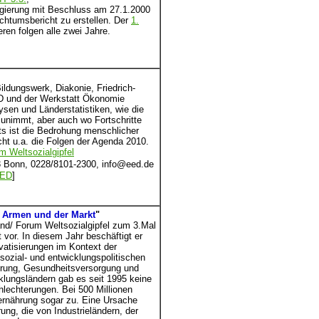
egierung mit Beschluss am 27.1.2000
chtumsbericht zu erstellen. Der
1.
ren folgen alle zwei Jahre.
ildungswerk, Diakonie, Friedrich-
ED und der Werkstatt Ökonomie
sen und Länderstatistiken, wie die
unimmt, aber auch wo Fortschritte
ts ist die Bedrohung menschlicher
cht u.a. die Folgen der Agenda 2010.
m Weltsozialgipfel
23 Bonn, 0228/8101-2300, info@eed.de
ED
]
 Armen und der Markt
"
nd/ Forum Weltsozialgipfel zum 3.Mal
t vor. In diesem Jahr beschäftigt er
atisierungen im Kontext der
 sozial- und entwicklungspolitischen
erung, Gesundheitsversorgung und
klungsländern gab es seit 1995 keine
chlechterungen. Bei 500 Millionen
rnährung sogar zu. Eine Ursache
ung, die von Industrieländern, der