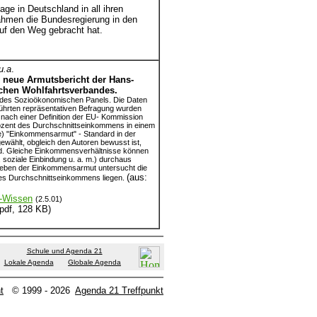
ge in Deutschland in all ihren
ahmen die Bundesregierung in den
uf den Weg gebracht hat.
u.a
.
 neue Armutsbericht der Hans-
schen Wohlfahrtsverbandes.
g des Sozioökonomischen Panels. Die Daten
führten repräsentativen Befragung wurden
e nach einer Definition der EU- Kommission
Prozent des Durchschnittseinkommens in einem
ive) "Einkommensarmut" - Standard in der
ählt, obgleich den Autoren bewusst ist,
ind. Gleiche Einkommensverhältnisse können
 soziale Einbindung u. a. m.) durchaus
 Neben der Einkommensarmut untersucht die
(aus:
des Durchschnittseinkommens liegen.
Wissen
(2.5.01)
pdf, 128 KB)
Schule und Agenda 21
Lokale Agenda
Globale Agenda
t
© 1999 - 2026
Agenda 21 Treffpunkt