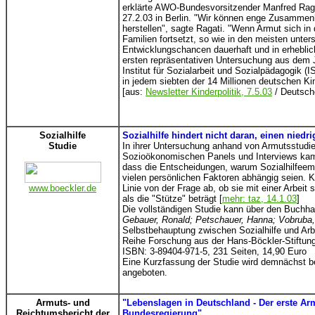
erklärte AWO-Bundesvorsitzender Manfred Ragat
27.2.03 in Berlin. "Wir können enge Zusamme
herstellen", sagte Ragati. "Wenn Armut sich in 
Familien fortsetzt, so wie in den meisten unter
Entwicklungschancen dauerhaft und in erhebli
ersten repräsentativen Untersuchung aus dem J
Institut für Sozialarbeit und Sozialpädagogik (
in jedem siebten der 14 Millionen deutschen Ki
[aus:
Newsletter Kinderpolitik, 7.5.03
/ Deutsche
Sozialhilfe
Sozialhilfe hindert nicht daran, einen nie
Studie
In ihrer Untersuchung anhand von Armutsstud
Sozioökonomischen Panels und Interviews kam
dass die Entscheidungen, warum Sozialhilfee
vielen persönlichen Faktoren abhängig seien. K
www.boeckler.de
Linie von der Frage ab, ob sie mit einer Arbeit
als die "Stütze" beträgt [
mehr: taz, 14.1.03
]
Die vollständigen Studie kann über den Buchh
Gebauer, Ronald; Petschauer, Hanna; Vobruba
Selbstbehauptung zwischen Sozialhilfe und Arb
Reihe Forschung aus der Hans-Böckler-Stiftung,
ISBN: 3-89404-971-5, 231 Seiten, 14,90 Euro
Eine Kurzfassung der Studie wird demnächst b
angeboten.
Armuts- und
"Lebenslagen in Deutschland - Der erste Ar
Reichtumsbericht der
Bundesregierung"