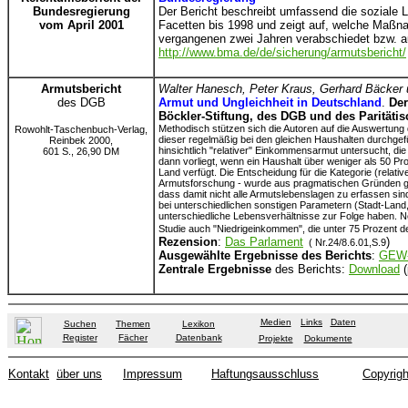
Bundesregierung
Der Bericht beschreibt umfassend die soziale La
vom April 2001
Facetten bis 1998 und zeigt auf, welche Maßn
vergangenen zwei Jahren verabschiedet bzw. a
http://www.bma.de/de/sicherung/armutsbericht/
Armutsbericht
Walter Hanesch, Peter Kraus, Gerhard Bäcker 
des DGB
Armut und Ungleichheit in Deutschland
.
Der
Böckler-Stiftung, des DGB und des Paritäti
Methodisch stützen sich die Autoren auf die Auswertun
Rowohlt-Taschenbuch-Verlag,
dieser regelmäßig bei den gleichen Haushalten durchge
Reinbek 2000,
hinsichtlich "relativer" Einkommensarmut untersucht, di
601 S., 26,90 DM
dann vorliegt, wenn ein Haushalt über weniger als 50 
Land verfügt. Die Entscheidung für die Kategorie (relat
Armutsforschung - wurde aus pragmatischen Gründen gew
dass damit nicht alle Armutslebenslagen zu erfassen s
bei unterschiedlichen sonstigen Parametern (Stadt-Land,
unterschiedliche Lebensverhältnisse zur Folge haben.
Studie auch "Niedrigeinkommen", die unter 75 Prozent 
Rezension
:
Das Parlament
)
( Nr.24/8.6.01,S.9
Ausgewählte Ergebnisse des Berichts
:
GEW-
Zentrale Ergebnisse
des Berichts:
Download
(
Medien
Links
Daten
Suchen
Themen
Lexikon
Register
Fächer
Datenbank
Projekte
Dokumente
Kontakt
über uns
Impressum
Haftungsausschluss
Copyrigh