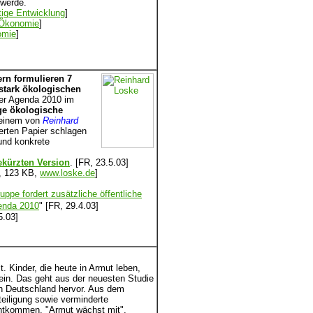
 werde.
tige Entwicklung
]
 Ökonomie
]
omie
]
rn formulieren 7
stark ökologischen
der Agenda 2010 im
ge ökologische
 einem von
Reinhard
ierten Papier schlagen
und konkrete
gekürzten Version
. [FR, 23.5.03]
., 123 KB,
www.loske.de
]
pe fordert zusätzliche öffentliche
genda 2010
"
[FR, 29.4.03]
5.03]
it.
Kinder, die heute in Armut leben,
ein. Das geht aus der neuesten Studie
in Deutschland hervor. Aus dem
iligung sowie verminderte
ntkommen. "Armut wächst mit",