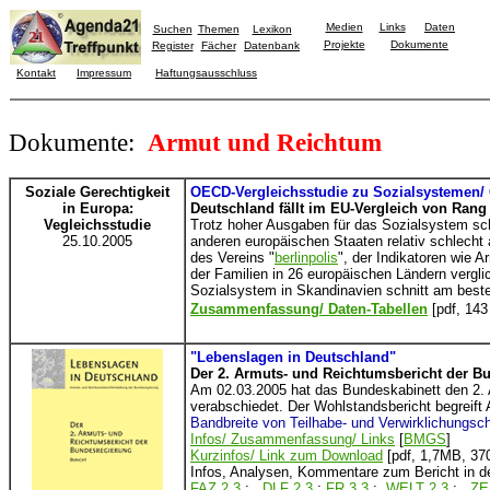
Medien
Links
Daten
Suchen
Themen
Lexikon
Projekte
Dokumente
Register
Fächer
Datenbank
Kontakt
Impressum
Haftungsausschluss
Dokumente:
Armut und Reichtum
Soziale Gerechtigkeit
OECD-Vergleichsstudie zu Sozialsystemen/ 
in Europa:
Deutschland fällt im EU-Vergleich von Rang
Vegleichsstudie
Trotz hoher Ausgaben für das Sozialsystem sc
25.10.2005
anderen europäischen Staaten relativ schlecht 
des Vereins "
berlinpolis
", der Indikatoren wie 
der Familien in 26 europäischen Ländern vergli
Sozialsystem in Skandinavien schnitt am bes
Zusammenfassung/ Daten-Tabellen
[pdf, 143
"Lebenslagen in Deutschland"
Der 2. Armuts- und Reichtumsbericht der B
Am 02.03.2005 hat das Bundeskabinett den 2. 
verabschiedet. Der Wohlstandsbericht begreift
Bandbreite von Teilhabe- und Verwirklichungs
Infos/ Zusammenfassung/ Links
[
BMGS
]
Kurzinfos/ Link zum Download
[pdf, 1,7MB, 37
Infos, Analysen, Kommentare zum Bericht in d
FAZ 2.3.
;
DLF 2.3.
;
FR 3.3.
;
WELT 2.3
.;
ZE