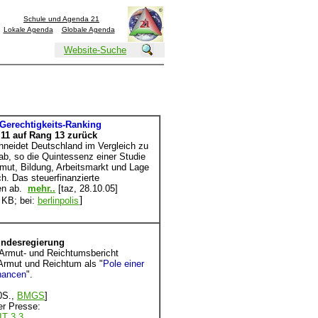
Schule und Agenda 21
Lokale Agenda
Globale Agenda
Website-Suche
Gerechtigkeits-Ranking
 11 auf Rang 13 zurück
hneidet Deutschland im Vergleich zu
ab, so die Quintessenz einer Studie
Armut, Bildung, Arbeitsmarkt und Lage
ch. Das steuerfinanzierte
ten ab.
mehr..
[taz, 28.10.05]
]
 KB; bei:
berlinpolis
undesregierung
Armut- und Reichtumsbericht
 Armut und Reichtum als "
Pole einer
chancen
".
0S.,
BMGS
]
er Presse:
IT 3.3.
,