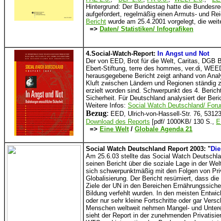
Hintergrund: Der Bundestag hatte die Bundesr
aufgefordert, regelmäßig einen Armuts- und Rei
Bericht
wurde am 25.4.2001 vorgelegt, die weite
=>
Daten/ Statistiken/ Infografiken
4.Social-Watch-Report:
In Angst und Not
Der von EED, Brot für die Welt, Caritas, DGB B
Ebert-Stiftung, terre des hommes, ver.di, WE
herausgegebene Bericht zeigt anhand von Analy
Kluft zwischen Ländern und Regionen ständig z
erzielt worden sind. Schwerpunkt des 4. Berich
Sicherheit. Für Deutschland analysiert der Beri
Weitere Infos:
Social Watch Deutschland/ Foru
Bezug
:
EED, Ulrich-von-Hassell-Str. 76, 531
Download des Reports
[pdf/ 1000KB/ 130 S.,
E
=>
Eine Welt
/
Globale Agenda 21
Social Watch Deutschland Report 2003: "
Die
Am 25.6.03 stellte das Social Watch Deutschla
seinen Bericht über die soziale Lage in der Wel
sich schwerpunktmäßig mit den Folgen von Priv
Globalisierung. Der Bericht resümiert, dass die
Ziele der UN in den Bereichen Ernährungssich
Bildung verfehlt wurden. In den meisten Entwic
oder nur sehr kleine Fortschritte oder gar Vers
Menschen weltweit nehmen Mangel- und Untere
sieht der Report in der zunehmenden Privatisier