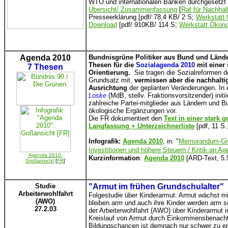
WTO und internationalen Banken durchgesetzt
Übersicht/ Zusammenfassung
[
Raf für Nachhal
Presseerklärung [pdf/ 78,4 KB/ 2 S;
Werkstatt
Download
[pdf/ 910KB/ 114 S;
Werkstatt Ökon
Agenda 2010
Bundnisgrüne Politiker aus Bund und Lände
Thesen für die
Sozialagenda 2010
mit einer 
7 Thesen
Orientierung.
Sie tragen die Sozialreformen 
Grundsatz mit,
vermissen aber die nachhalti
Ausrichtung
der geplanten Veränderungen. In
Loske
(MdB, stellv. Fraktionsvorsitzender) initi
zahlreiche Partei-mitglieder aus Ländern und B
ökologische Ergänzungen vor.
Die FR dokumentiert den
Text in einer stark 
Langfassung + Unterzeichnerliste
[pdf, 11 S
Infografik:
Agenda 2010
, in: "
Memorandum-Grup
Investitionen und höhere Steuern / Kritik an A
Agenda 2010:
Kurzinformation
:
Agenda 2010
[ARD-Text, 5.
Großansicht
[
FR
]
Studie
"Armut im frühen Grundschulalter"
Arbeiterwohlfahrt
Folgestudie über Kinderarmut: Armut wächst m
(AWO)
bleiben arm und auch ihre Kinder werden arm s
27.2.03
der Arbeiterwohlfahrt (AWO) über Kinderarmut 
Kreislauf von Armut durch Einkommensbenachte
Bildungschancen ist demnach nur schwer zu e