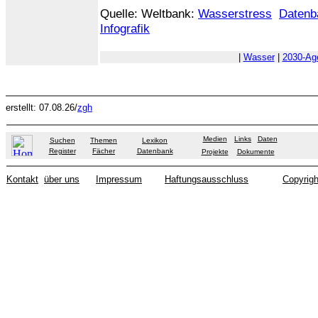
Quelle: Weltbank:
Wasserstress
Datenb
Infografik
|
Wasser
|
2030-Ag
erstellt: 07.08.26/
zgh
Medien
Links
Daten
Suchen
Themen
Lexikon
Register
Fächer
Datenbank
Projekte
Dokumente
Kontakt
über uns
Impressum
Haftungsausschluss
Copyrigh