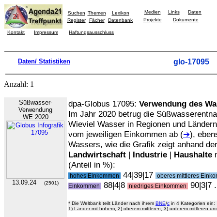
Medien
Links
Daten
Suchen
Themen
Lexikon
Projekte
Dokumente
Register
Fächer
Datenbank
Kontakt
Impressum
Haftungsausschluss
Daten/ Statistiken
glo-17095
Anzahl: 1
Süßwasser-
dpa-Globus 17095:
Verwendung des Wa
Verwendung
Im Jahr 2020 betrug die Süßwasserentn
WE 2020
Wieviel Wasser in Regionen und Ländern
vom jeweiligen Einkommen ab (
➔
), ebe
Wassers, wie die Grafik zeigt anhand de
Landwirtschaft
|
Industrie
|
Haushalte
n
(Anteil in %):
44|39|17
hohes Einkommen
oberes mittleres Ein
13.09.24
(2501)
88|4|8
90|3|7 .
Einkommen
niedriges Einkommen
* Die Weltbank teilt Länder nach ihrem
BNE
/
c
in 4 Kategorien ein:
1) Länder mit hohem, 2) oberem mittleren, 3) unterem mittleren u