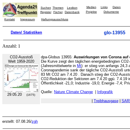
Medien
Links
Daten
Suchen
Themen
Lexikon
Projekte
Dokumente
Register
Fächer
Datenbank
Kontakt
Impressum
Haftungsausschluss
Daten/ Statistiken
glo-13955
Anzahl: 1
CO2-Ausstoß
dpa-Globus 13955:
Auswirkungen von Corona auf
Welt 1959-2020
Die Kurve zeigt den täglichen energiebedingten CO
(Jahresmittelwerte in
Mt
): er stieg von anfangs 24,3
Coronapandemie sank der tägliche CO2-Ausstoß un
83 Mt CO2 am 7.4.20 . Danach stieg der CO2-Aussto
CO2-Reduktion der Sektoren am 7.4.20 ggü. 7.4.19 in
Öffentlichkeit -21,0; Industrie -19,0; Energie -7,4; Pr
Quelle:
Nature Climate Change
|
Infografik
29.05.20
(1675)
|
Treibhausgase
|
SAR
erstellt: 07.08.26/
zgh