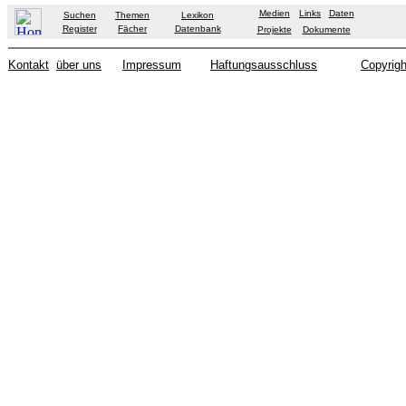
Medien
Links
Daten
Suchen
Themen
Lexikon
Register
Fächer
Datenbank
Projekte
Dokumente
Kontakt
über uns
Impressum
Haftungsausschluss
Copyrigh