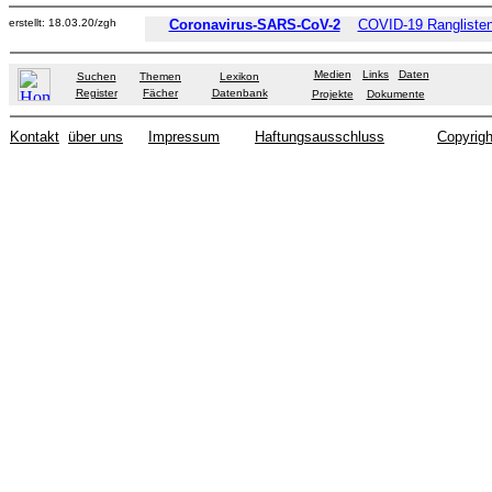
erstellt: 18.03.20/zgh
Coronavirus-SARS-CoV-2
COVID-19 Ranglisten
Medien
Links
Daten
Suchen
Themen
Lexikon
Register
Fächer
Datenbank
Projekte
Dokumente
Kontakt
über uns
Impressum
Haftungsausschluss
Copyrigh