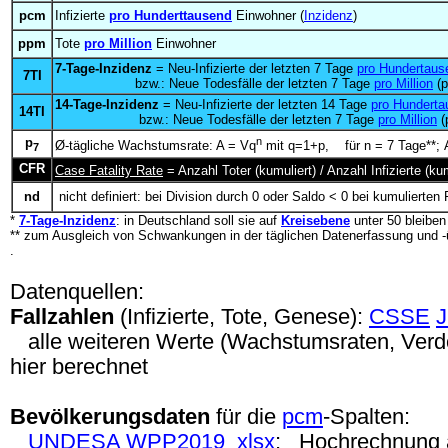
pcm
Infizierte
pro Hunderttausend
Einwohner (
Inzidenz
)
ppm
Tote
pro Million
Einwohner
7-Tage-Inzidenz
= Neu-Infizierte der letzten 7 Tage
pro Hundertaus
7TI
bzw.: Neue Todesfälle der letzten 7 Tage
pro Million
(p
14-Tage-Inzidenz
= Neu-Infizierte der letzten 14 Tage
pro Hunderta
14TI
bzw.: Neue Todesfälle der letzten 7 Tage
pro Million
(
p
n
Ø-tägliche Wachstumsrate: A = Vq
mit q=1+p, für n = 7 Tage**; A
7
CFR
Case Fatality Rate
= Anzahl Toter (kumuliert) / Anzahl Infizierte (
nd
nicht definiert: bei Division durch 0 oder Saldo < 0 bei kumulierten 
*
7-Tage-Inzidenz
: in Deutschland soll sie auf
Kreisebene
unter 50 bleibe
** zum Ausgleich von Schwankungen in der täglichen Datenerfassung und -
.
Datenquellen:
Fallzahlen
(Infizierte, Tote, Genese):
CSSE
alle weiteren Werte (Wachstumsraten, Verdop
hier berechnet
Bevölkerungsdaten
für die
pcm
-Spalten:
UNDESA
WPP2019
xlsx
; Hochrechnung 