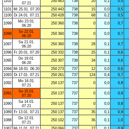
1102
250 463
738
20
0,1
0,5
07:21
1101
Mi 25.01. 07:20
250 443
738
15
0,0
0,5
1100
Di 24.01. 07:21
250 428
738
68
0,2
0,5
Mo 23.01.
1099
250 360
738
0
0,0
0,7
06:20
So 22.01.
1098
250 360
738
0
0,0
0,7
06:20
Sa 21.01.
1097
250 360
738
28
0,1
0,7
06:20
1096
Fr 20.01. 07:20
250 332
738
25
0,1
0,6
Do 19.01.
1095
250 307
738
34
0,1
0,6
06:20
1094
Mi 18.01. 06:20
250 273
737
12
0,0
0,6
1093
Di 17.01. 07:21
250 261
737
124
0,4
0,7
Mo 16.01.
1092
250 137
737
0
0,0
0,8
07:21
So 15.01.
1091
250 137
737
0
0,0
0,8
07:20
Sa 14.01.
1090
250 137
737
0
0,0
0,8
07:21
1089
Fr 13.01. 07:21
250 137
737
35
0,1
0,9
Do 12.01.
1088
250 102
737
36
0,1
1,0
07:21
1087
Mi 11.01. 07:21
250 066
737
27
0,1
0,9