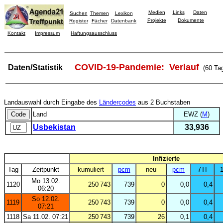
Medien
Links
Daten
Suchen
Themen
Lexikon
Projekte
Dokumente
Register
Fächer
Datenbank
Kontakt
Impressum
Haftungsausschluss
COVID-19-Pandemie: Verlauf
Daten/Statistik
(60 Ta
Landauswahl durch Eingabe des
Ländercodes
aus 2 Buchstaben
Land
EWZ (
M
)
Usbekistan
33,936
Infizierte
Tag
Zeitpunkt
kumuliert
pcm
neu
pcm
7TI
1
Mo 13.02.
1120
250 743
739
0
0,0
0,4
06:20
So 12.02.
1119
250 743
739
0
0,0
0,4
07:21
1118
Sa 11.02. 07:21
250 743
739
26
0,1
0,4