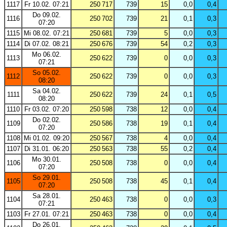
1117
Fr 10.02. 07:21
250 717
739
15
0,0
0,4
Do 09.02.
1116
250 702
739
21
0,1
0,3
07:20
1115
Mi 08.02. 07:21
250 681
739
5
0,0
0,3
1114
Di 07.02. 08:21
250 676
739
54
0,2
0,3
Mo 06.02.
1113
250 622
739
0
0,0
0,3
07:21
So 05.02.
1112
250 622
739
0
0,0
0,3
08:20
Sa 04.02.
1111
250 622
739
24
0,1
0,5
08:20
1110
Fr 03.02. 07:20
250 598
738
12
0,0
0,4
Do 02.02.
1109
250 586
738
19
0,1
0,4
07:20
1108
Mi 01.02. 09:20
250 567
738
4
0,0
0,4
1107
Di 31.01. 06:20
250 563
738
55
0,2
0,4
Mo 30.01.
1106
250 508
738
0
0,0
0,4
07:20
So 29.01.
1105
250 508
738
45
0,1
0,4
07:20
Sa 28.01.
1104
250 463
738
0
0,0
0,3
07:21
1103
Fr 27.01. 07:21
250 463
738
0
0,0
0,4
Do 26.01.