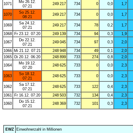
Mo 26.12.
1071
249 217
734
0
0,0
1,7
07:21
So 25.12.
1070
249 217
734
0
0,0
1,7
08:21
Sa 24.12.
1069
249 217
734
78
0,2
1,7
07:21
1068
Fr 23.12. 07:20
249 139
734
94
0,3
1,9
Do 22.12.
1067
249 045
734
97
0,3
2,0
07:21
1066
Mi 21.12. 07:21
248 948
734
49
0,1
2,0
1065
Di 20.12. 06:20
248 899
733
274
0,8
2,0
Mo 19.12.
1064
248 625
733
0
0,0
2,3
07:20
So 18.12.
1063
248 625
733
0
0,0
2,3
07:21
Sa 17.12.
1062
248 625
733
122
0,4
2,3
07:21
1061
Fr 16.12. 07:20
248 503
732
134
0,4
2,3
Do 15.12.
1060
248 369
732
101
0,3
2,3
07:21
EWZ
Einwohnerzahl in Millionen