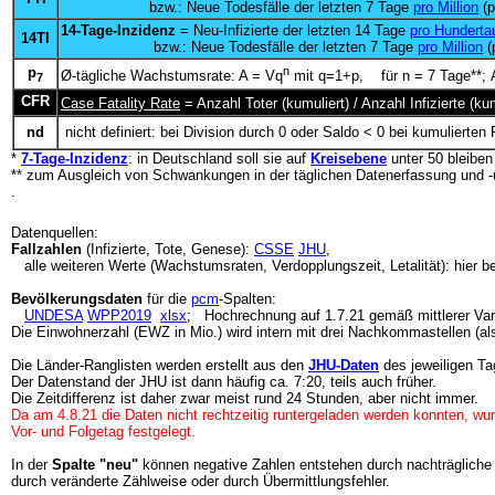
bzw.: Neue Todesfälle der letzten 7 Tage
pro Million
(p
14-Tage-Inzidenz
= Neu-Infizierte der letzten 14 Tage
pro Hunderta
14TI
bzw.: Neue Todesfälle der letzten 7 Tage
pro Million
(
p
n
Ø-tägliche Wachstumsrate: A = Vq
mit q=1+p, für n = 7 Tage**; A
7
CFR
Case Fatality Rate
= Anzahl Toter (kumuliert) / Anzahl Infizierte (
nd
nicht definiert: bei Division durch 0 oder Saldo < 0 bei kumulierten 
*
7-Tage-Inzidenz
: in Deutschland soll sie auf
Kreisebene
unter 50 bleibe
** zum Ausgleich von Schwankungen in der täglichen Datenerfassung und -
.
Datenquellen:
Fallzahlen
(Infizierte, Tote, Genese):
CSSE
JHU
,
alle weiteren Werte (Wachstumsraten, Verdopplungszeit, Letalität): hier b
Bevölkerungsdaten
für die
pcm
-Spalten:
UNDESA
WPP2019
xlsx
; Hochrechnung auf 1.7.21 gemäß mittlerer Var
Die Einwohnerzahl (EWZ in Mio.) wird intern mit drei Nachkommastellen (al
Die Länder-Ranglisten werden erstellt aus den
JHU-Daten
des jeweiligen Ta
Der Datenstand der JHU ist dann häufig ca. 7:20, teils auch früher.
Die Zeitdifferenz ist daher zwar meist rund 24 Stunden, aber nicht immer.
Da am 4.8.21 die Daten nicht rechtzeitig runtergeladen werden konnten, wur
Vor- und Folgetag festgelegt.
In der
Spalte "neu"
können negative Zahlen entstehen durch nachträgliche
durch veränderte Zählweise oder durch Übermittlungsfehler.