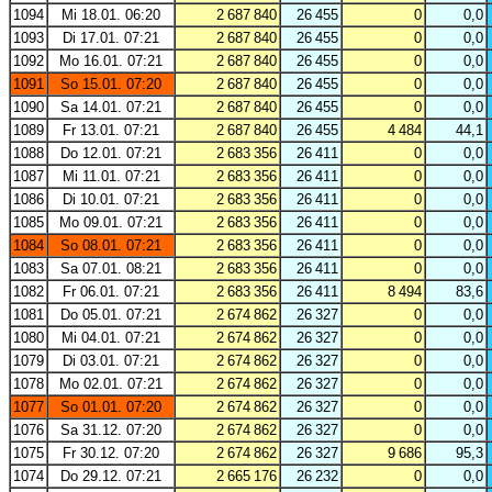
1094
Mi 18.01. 06:20
2 687 840
26 455
0
0,0
1093
Di 17.01. 07:21
2 687 840
26 455
0
0,0
1092
Mo 16.01. 07:21
2 687 840
26 455
0
0,0
1091
So 15.01. 07:20
2 687 840
26 455
0
0,0
1090
Sa 14.01. 07:21
2 687 840
26 455
0
0,0
1089
Fr 13.01. 07:21
2 687 840
26 455
4 484
44,1
1088
Do 12.01. 07:21
2 683 356
26 411
0
0,0
1087
Mi 11.01. 07:21
2 683 356
26 411
0
0,0
1086
Di 10.01. 07:21
2 683 356
26 411
0
0,0
1085
Mo 09.01. 07:21
2 683 356
26 411
0
0,0
1084
So 08.01. 07:21
2 683 356
26 411
0
0,0
1083
Sa 07.01. 08:21
2 683 356
26 411
0
0,0
1082
Fr 06.01. 07:21
2 683 356
26 411
8 494
83,6
1081
Do 05.01. 07:21
2 674 862
26 327
0
0,0
1080
Mi 04.01. 07:21
2 674 862
26 327
0
0,0
1079
Di 03.01. 07:21
2 674 862
26 327
0
0,0
1078
Mo 02.01. 07:21
2 674 862
26 327
0
0,0
1077
So 01.01. 07:20
2 674 862
26 327
0
0,0
1076
Sa 31.12. 07:20
2 674 862
26 327
0
0,0
1075
Fr 30.12. 07:20
2 674 862
26 327
9 686
95,3
1074
Do 29.12. 07:21
2 665 176
26 232
0
0,0