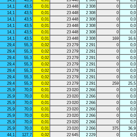
14,1
43,5
0,01
23 448
2 308
0
0,0
14,1
43,5
0,01
23 448
2 308
0
0,0
14,1
43,5
0,01
23 448
2 308
0
0,0
14,1
43,5
0,01
23 448
2 308
0
0,0
14,1
43,5
0,01
23 448
2 308
0
0,0
14,1
43,5
0,01
23 448
2 308
169
16,6
29,4
55,3
0,02
23 279
2 291
0
0,0
29,4
55,3
0,02
23 279
2 291
0
0,0
29,4
55,3
0,02
23 279
2 291
0
0,0
29,4
55,3
0,02
23 279
2 291
0
0,0
29,4
55,3
0,02
23 279
2 291
0
0,0
29,4
55,3
0,02
23 279
2 291
0
0,0
29,4
55,3
0,02
23 279
2 291
259
25,5
25,9
70,0
0,01
23 020
2 266
0
0,0
25,9
70,0
0,01
23 020
2 266
0
0,0
25,9
70,0
0,01
23 020
2 266
0
0,0
25,9
70,0
0,01
23 020
2 266
0
0,0
25,9
70,0
0,01
23 020
2 266
0
0,0
25,9
70,0
0,01
23 020
2 266
0
0,0
25,9
70,0
0,01
23 020
2 266
375
36,9
44,1
127,7
0,02
22 645
2 229
0
0,0