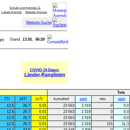
Schule und Agenda 21
Lokale Agenda
Globale Agenda
Website-Suche
Stand:
13.02. 06:20
ge)
COVID-19-Daten:
Länder-Ranglisten
Tote
p
%
7TI
14TI
kumuliert
ppm
neu
ppm
7
12,5
26,7
0,01
23 563
2 319
0
0,0
12,5
26,7
0,01
23 563
2 319
0
0,0
12,5
26,7
0,01
23 563
2 319
0
0,0
12,5
26,7
0,01
23 563
2 319
115
11,3
14,1
43,5
0,01
23 448
2 308
0
0,0