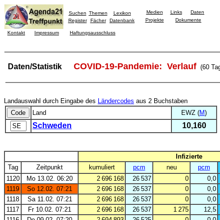
Medien
Links
Daten
Suchen
Themen
Lexikon
Projekte
Dokumente
Register
Fächer
Datenbank
Kontakt
Impressum
Haftungsausschluss
COVID-19-Pandemie: Verlauf
Daten/Statistik
(60 Ta
Landauswahl durch Eingabe des
Ländercodes
aus 2 Buchstaben
Land
EWZ (
M
)
Schweden
10,160
Infizierte
Tag
Zeitpunkt
kumuliert
pcm
neu
pcm
1120
Mo 13.02. 06:20
2 696 168
26 537
0
0,0
1119
So 12.02. 07:21
2 696 168
26 537
0
0,0
1118
Sa 11.02. 07:21
2 696 168
26 537
0
0,0
1117
Fr 10.02. 07:21
2 696 168
26 537
1 275
12,5
1116
Do 09.02. 07:20
2 694 893
26 525
0
0,0