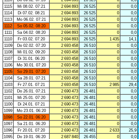
1115
Mi 08.02. 07:21
2 694 893
26 525
0
0,0
1114
Di 07.02. 08:21
2 694 893
26 525
0
0,0
1113
Mo 06.02. 07:21
2 694 893
26 525
0
0,0
1112
So 05.02. 08:20
2 694 893
26 525
0
0,0
1111
Sa 04.02. 08:20
2 694 893
26 525
0
0,0
1110
Fr 03.02. 07:20
2 694 893
26 525
1 435
14,1
1109
Do 02.02. 07:20
2 693 458
26 510
0
0,0
1108
Mi 01.02. 09:20
2 693 458
26 510
0
0,0
1107
Di 31.01. 06:20
2 693 458
26 510
0
0,0
1106
Mo 30.01. 07:20
2 693 458
26 510
0
0,0
1105
So 29.01. 07:20
2 693 458
26 510
0
0,0
1104
Sa 28.01. 07:21
2 693 458
26 510
0
0,0
1103
Fr 27.01. 07:21
2 693 458
26 510
2 985
29,4
1102
Do 26.01. 07:21
2 690 473
26 481
0
0,0
1101
Mi 25.01. 07:20
2 690 473
26 481
0
0,0
1100
Di 24.01. 07:21
2 690 473
26 481
0
0,0
1099
Mo 23.01. 06:20
2 690 473
26 481
0
0,0
1098
So 22.01. 06:20
2 690 473
26 481
0
0,0
1097
Sa 21.01. 06:20
2 690 473
26 481
0
0,0
1096
Fr 20.01. 07:20
2 690 473
26 481
2 633
25,9
1095
Do 19.01. 06:20
2 687 840
26 455
0
0,0