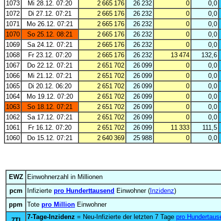
1073
Mi 28.12. 07:20
2 665 176
26 232
0
0,0
1072
Di 27.12. 07:21
2 665 176
26 232
0
0,0
1071
Mo 26.12. 07:21
2 665 176
26 232
0
0,0
1070
So 25.12. 08:21
2 665 176
26 232
0
0,0
1069
Sa 24.12. 07:21
2 665 176
26 232
0
0,0
1068
Fr 23.12. 07:20
2 665 176
26 232
13 474
132,6
1067
Do 22.12. 07:21
2 651 702
26 099
0
0,0
1066
Mi 21.12. 07:21
2 651 702
26 099
0
0,0
1065
Di 20.12. 06:20
2 651 702
26 099
0
0,0
1064
Mo 19.12. 07:20
2 651 702
26 099
0
0,0
1063
So 18.12. 07:21
2 651 702
26 099
0
0,0
1062
Sa 17.12. 07:21
2 651 702
26 099
0
0,0
1061
Fr 16.12. 07:20
2 651 702
26 099
11 333
111,5
1060
Do 15.12. 07:21
2 640 369
25 988
0
0,0
EWZ
Einwohnerzahl in Millionen
pcm
Infizierte
pro Hunderttausend
Einwohner (
Inzidenz
)
ppm
Tote
pro Million
Einwohner
7-Tage-Inzidenz
= Neu-Infizierte der letzten 7 Tage
pro Hundertaus
7TI