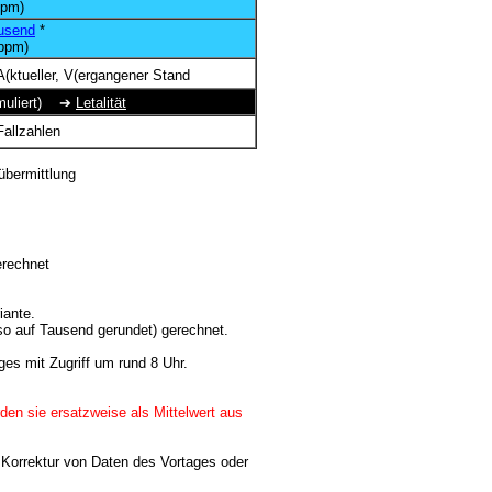
pm)
usend
*
ppm)
(ktueller, V(ergangener Stand
kumuliert) ➔
Letalität
Fallzahlen
n
übermittlung
erechnet
iante.
so auf Tausend gerundet) gerechnet.
ges mit Zugriff um rund 8 Uhr.
den sie ersatzweise als Mittelwert aus
 Korrektur von Daten des Vortages oder