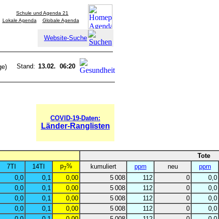
Schule und Agenda 21
Lokale Agenda
Globale Agenda
Website-Suche
Stand:
13.02. 06:20
ge)
COVID-19-Daten:
Länder-Ranglisten
Tote
p
%
7TI
14TI
kumuliert
ppm
neu
ppm
7
0,0
0,1
0,00
5 008
112
0
0,0
0,0
0,1
0,00
5 008
112
0
0,0
0,0
0,1
0,00
5 008
112
0
0,0
0,0
0,1
0,00
5 008
112
0
0,0
0,0
0,1
0,00
5 008
112
0
0,0