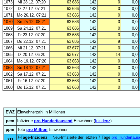
1073
Mi 28.12. 07:20
63 686
142
0
0,0
1072
Di 27.12. 07:21
63 686
142
0
0,0
1071
Mo 26.12. 07:21
63 686
142
0
0,0
1070
So 25.12. 08:21
63 686
142
0
0,0
1069
Sa 24.12. 07:21
63 686
142
0
0,0
1068
Fr 23.12. 07:20
63 686
142
0
0,0
1067
Do 22.12. 07:21
63 686
142
9
0,0
1066
Mi 21.12. 07:21
63 677
142
0
0,0
1065
Di 20.12. 06:20
63 677
142
14
0,0
1064
Mo 19.12. 07:20
63 663
142
0
0,0
1063
So 18.12. 07:21
63 663
142
0
0,0
1062
Sa 17.12. 07:21
63 663
142
0
0,0
1061
Fr 16.12. 07:20
63 663
142
0
0,0
1060
Do 15.12. 07:21
63 663
142
0
0,0
EWZ
Einwohnerzahl in Millionen
pcm
Infizierte
pro Hunderttausend
Einwohner (
Inzidenz
)
ppm
Tote
pro Million
Einwohner
7-Tage-Inzidenz
= Neu-Infizierte der letzten 7 Tage
pro Hundertaus
7TI