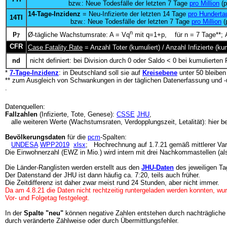
bzw.: Neue Todesfälle der letzten 7 Tage
pro Million
(p
14-Tage-Inzidenz
= Neu-Infizierte der letzten 14 Tage
pro Hunderta
14TI
bzw.: Neue Todesfälle der letzten 7 Tage
pro Million
(
p
n
Ø-tägliche Wachstumsrate: A = Vq
mit q=1+p, für n = 7 Tage**; A
7
CFR
Case Fatality Rate
= Anzahl Toter (kumuliert) / Anzahl Infizierte (
nd
nicht definiert: bei Division durch 0 oder Saldo < 0 bei kumulierten 
*
7-Tage-Inzidenz
: in Deutschland soll sie auf
Kreisebene
unter 50 bleibe
** zum Ausgleich von Schwankungen in der täglichen Datenerfassung und -
.
Datenquellen:
Fallzahlen
(Infizierte, Tote, Genese):
CSSE
JHU
,
alle weiteren Werte (Wachstumsraten, Verdopplungszeit, Letalität): hier b
Bevölkerungsdaten
für die
pcm
-Spalten:
UNDESA
WPP2019
xlsx
; Hochrechnung auf 1.7.21 gemäß mittlerer Var
Die Einwohnerzahl (EWZ in Mio.) wird intern mit drei Nachkommastellen (al
Die Länder-Ranglisten werden erstellt aus den
JHU-Daten
des jeweiligen Ta
Der Datenstand der JHU ist dann häufig ca. 7:20, teils auch früher.
Die Zeitdifferenz ist daher zwar meist rund 24 Stunden, aber nicht immer.
Da am 4.8.21 die Daten nicht rechtzeitig runtergeladen werden konnten, wur
Vor- und Folgetag festgelegt.
In der
Spalte "neu"
können negative Zahlen entstehen durch nachträgliche
durch veränderte Zählweise oder durch Übermittlungsfehler.