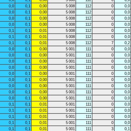
0,0
0,1
0,00
5 008
112
0
0,0
0,0
0,1
0,00
5 008
112
0
0,0
0,0
0,1
0,00
5 008
112
0
0,0
0,0
0,1
0,00
5 008
112
0
0,0
0,1
0,1
0,01
5 008
112
0
0,0
0,1
0,1
0,01
5 008
112
0
0,0
0,1
0,1
0,01
5 008
112
7
0,2
0,0
0,1
0,00
5 001
111
0
0,0
0,0
0,1
0,00
5 001
111
0
0,0
0,0
0,1
0,00
5 001
111
0
0,0
0,0
0,1
0,00
5 001
111
0
0,0
0,0
0,1
0,00
5 001
111
0
0,0
0,0
0,1
0,00
5 001
111
0
0,0
0,0
0,1
0,00
5 001
111
0
0,0
0,0
0,1
0,00
5 001
111
0
0,0
0,0
0,1
0,00
5 001
111
0
0,0
0,1
0,1
0,01
5 001
111
0
0,0
0,1
0,1
0,01
5 001
111
0
0,0
0,1
0,1
0,01
5 001
111
0
0,0
0,1
0,1
0,01
5 001
111
0
0,0
0,1
0,1
0,01
5 001
111
3
0,1