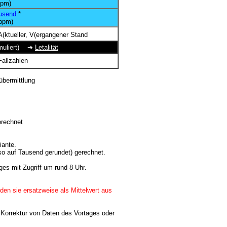
pm)
usend
*
ppm)
(ktueller, V(ergangener Stand
kumuliert) ➔
Letalität
Fallzahlen
n
übermittlung
erechnet
iante.
so auf Tausend gerundet) gerechnet.
ges mit Zugriff um rund 8 Uhr.
den sie ersatzweise als Mittelwert aus
 Korrektur von Daten des Vortages oder