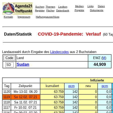
Medien
Links
Daten
Suchen
Themen
Lexikon
Projekte
Dokumente
Register
Fächer
Datenbank
Kontakt
Impressum
Haftungsausschluss
COVID-19-Pandemie: Verlauf
Daten/Statistik
(60 Ta
Landauswahl durch Eingabe des
Ländercodes
aus 2 Buchstaben
Land
EWZ (
M
)
Sudan
44,909
Infizierte
Tag
Zeitpunkt
kumuliert
pcm
neu
pcm
1120
Mo 13.02. 06:20
63 759
142
0
0,0
1119
So 12.02. 07:21
63 759
142
0
0,0
1118
Sa 11.02. 07:21
63 759
142
0
0,0
1117
Fr 10.02. 07:21
63 759
142
0
0,0
1116
Do 09.02. 07:20
63 759
142
0
0,0