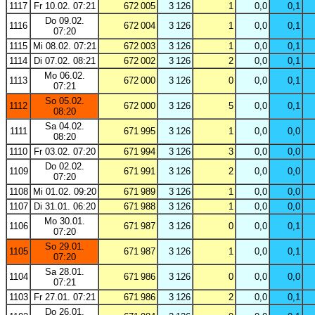
1117
Fr 10.02. 07:21
672 005
3 126
1
0,0
0,1
Do 09.02.
1116
672 004
3 126
1
0,0
0,1
07:20
1115
Mi 08.02. 07:21
672 003
3 126
1
0,0
0,1
1114
Di 07.02. 08:21
672 002
3 126
2
0,0
0,1
Mo 06.02.
1113
672 000
3 126
0
0,0
0,1
07:21
So 05.02.
1112
672 000
3 126
5
0,0
0,1
08:20
Sa 04.02.
1111
671 995
3 126
1
0,0
0,0
08:20
1110
Fr 03.02. 07:20
671 994
3 126
3
0,0
0,0
Do 02.02.
1109
671 991
3 126
2
0,0
0,0
07:20
1108
Mi 01.02. 09:20
671 989
3 126
1
0,0
0,0
1107
Di 31.01. 06:20
671 988
3 126
1
0,0
0,0
Mo 30.01.
1106
671 987
3 126
0
0,0
0,1
07:20
So 29.01.
1105
671 987
3 126
1
0,0
0,1
07:20
Sa 28.01.
1104
671 986
3 126
0
0,0
0,0
07:21
1103
Fr 27.01. 07:21
671 986
3 126
2
0,0
0,1
Do 26.01.