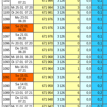
1102
671 984
3 126
0
0,0
0,1
07:21
1101
Mi 25.01. 07:20
671 984
3 126
3
0,0
0,1
1100
Di 24.01. 07:21
671 981
3 126
5
0,0
0,1
Mo 23.01.
1099
671 976
3 126
0
0,0
0,1
06:20
So 22.01.
1098
671 976
3 126
0
0,0
0,1
06:20
Sa 21.01.
1097
671 976
3 126
6
0,0
0,1
06:20
1096
Fr 20.01. 07:20
671 970
3 126
0
0,0
0,1
Do 19.01.
1095
671 970
3 126
2
0,0
0,1
06:20
1094
Mi 18.01. 06:20
671 968
3 126
2
0,0
0,1
1093
Di 17.01. 07:21
671 966
3 126
2
0,0
0,1
Mo 16.01.
1092
671 964
3 126
1
0,0
0,2
07:21
So 15.01.
1091
671 963
3 126
4
0,0
0,2
07:20
Sa 14.01.
1090
671 959
3 126
5
0,0
0,2
07:21
1089
Fr 13.01. 07:21
671 954
3 126
6
0,0
0,2
Do 12.01.
1088
671 948
3 126
6
0,0
0,2
07:21
1087
Mi 11.01. 07:21
671 942
3 126
5
0,0
0,2