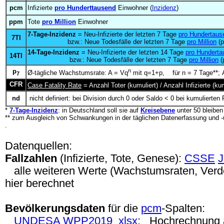
pcm
Infizierte
pro Hunderttausend
Einwohner (
Inzidenz
)
ppm
Tote
pro Million
Einwohner
7-Tage-Inzidenz
= Neu-Infizierte der letzten 7 Tage
pro Hundertaus
7TI
bzw.: Neue Todesfälle der letzten 7 Tage
pro Million
(p
14-Tage-Inzidenz
= Neu-Infizierte der letzten 14 Tage
pro Hunderta
14TI
bzw.: Neue Todesfälle der letzten 7 Tage
pro Million
(
p
n
Ø-tägliche Wachstumsrate: A = Vq
mit q=1+p, für n = 7 Tage**; A
7
CFR
Case Fatality Rate
= Anzahl Toter (kumuliert) / Anzahl Infizierte (
nd
nicht definiert: bei Division durch 0 oder Saldo < 0 bei kumulierten 
*
7-Tage-Inzidenz
: in Deutschland soll sie auf
Kreisebene
unter 50 bleibe
** zum Ausgleich von Schwankungen in der täglichen Datenerfassung und -
.
Datenquellen:
Fallzahlen
(Infizierte, Tote, Genese):
CSSE
alle weiteren Werte (Wachstumsraten, Verdop
hier berechnet
Bevölkerungsdaten
für die
pcm
-Spalten:
UNDESA
WPP2019
xlsx
; Hochrechnung 