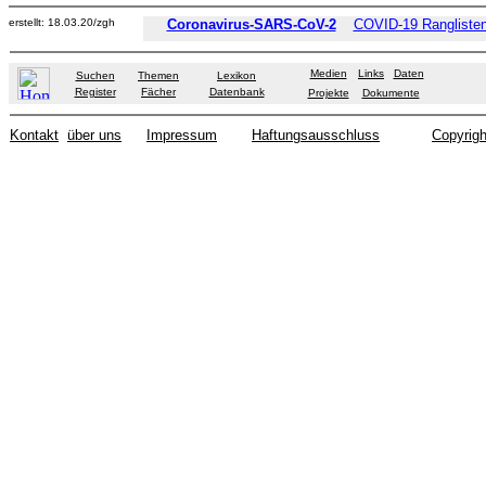
erstellt: 18.03.20/zgh
Coronavirus-SARS-CoV-2
COVID-19 Ranglisten
Medien
Links
Daten
Suchen
Themen
Lexikon
Register
Fächer
Datenbank
Projekte
Dokumente
Kontakt
über uns
Impressum
Haftungsausschluss
Copyrigh