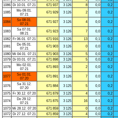
1086
Di 10.01. 07:21
671 937
3 126
8
0,0
0,2
Mo 09.01.
1085
671 929
3 126
2
0,0
0,2
07:21
So 08.01.
1084
671 927
3 126
4
0,0
0,2
07:21
Sa 07.01.
1083
671 923
3 126
7
0,0
0,2
08:21
1082
Fr 06.01. 07:21
671 916
3 126
13
0,1
0,2
Do 05.01.
1081
671 903
3 126
0
0,0
0,1
07:21
1080
Mi 04.01. 07:21
671 903
3 126
5
0,0
0,2
1079
Di 03.01. 07:21
671 898
3 126
5
0,0
0,2
Mo 02.01.
1078
671 893
3 126
2
0,0
0,2
07:21
So 01.01.
1077
671 891
3 126
7
0,0
0,2
07:20
Sa 31.12.
1076
671 884
3 125
5
0,0
0,2
07:20
1075
Fr 30.12. 07:20
671 879
3 125
4
0,0
0,2
Do 29.12.
1074
671 875
3 125
16
0,1
0,2
07:21
1073
Mi 28.12. 07:20
671 859
3 125
0
0,0
0,2
1072
Di 27.12. 07:21
671 859
3 125
4
0,0
0,2