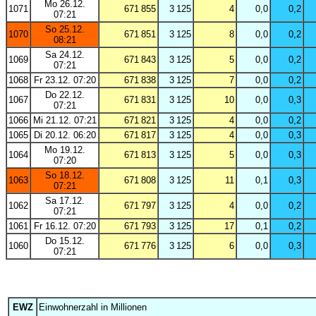
Mo 26.12.
1071
671 855
3 125
4
0,0
0,2
07:21
So 25.12.
1070
671 851
3 125
8
0,0
0,2
08:21
Sa 24.12.
1069
671 843
3 125
5
0,0
0,2
07:21
1068
Fr 23.12. 07:20
671 838
3 125
7
0,0
0,2
Do 22.12.
1067
671 831
3 125
10
0,0
0,3
07:21
1066
Mi 21.12. 07:21
671 821
3 125
4
0,0
0,2
1065
Di 20.12. 06:20
671 817
3 125
4
0,0
0,3
Mo 19.12.
1064
671 813
3 125
5
0,0
0,3
07:20
So 18.12.
1063
671 808
3 125
11
0,1
0,3
07:21
Sa 17.12.
1062
671 797
3 125
4
0,0
0,2
07:21
1061
Fr 16.12. 07:20
671 793
3 125
17
0,1
0,2
Do 15.12.
1060
671 776
3 125
6
0,0
0,3
07:21
EWZ
Einwohnerzahl in Millionen