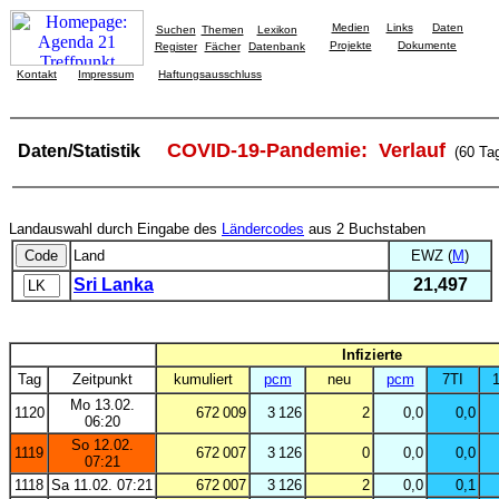
Medien
Links
Daten
Suchen
Themen
Lexikon
Projekte
Dokumente
Register
Fächer
Datenbank
Kontakt
Impressum
Haftungsausschluss
COVID-19-Pandemie: Verlauf
Daten/Statistik
(60 Ta
Landauswahl durch Eingabe des
Ländercodes
aus 2 Buchstaben
Land
EWZ (
M
)
Sri Lanka
21,497
Infizierte
Tag
Zeitpunkt
kumuliert
pcm
neu
pcm
7TI
1
Mo 13.02.
1120
672 009
3 126
2
0,0
0,0
06:20
So 12.02.
1119
672 007
3 126
0
0,0
0,0
07:21
1118
Sa 11.02. 07:21
672 007
3 126
2
0,0
0,1