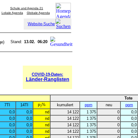
Schule und Agenda 21
Lokale Agenda
Globale Agenda
Website-Suche
Stand:
13.02. 06:20
ge)
COVID-19-Daten:
Länder-Ranglisten
Tote
p
%
7TI
14TI
kumuliert
ppm
neu
ppm
7
0,0
0,0
nd
14 122
1 375
0
0,0
0,0
0,0
nd
14 122
1 375
0
0,0
0,0
0,0
nd
14 122
1 375
0
0,0
0,0
0,0
nd
14 122
1 375
0
0,0
0,0
0,0
nd
14 122
1 375
0
0,0