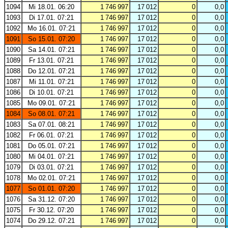
1094
Mi 18.01. 06:20
1 746 997
17 012
0
0,0
1093
Di 17.01. 07:21
1 746 997
17 012
0
0,0
1092
Mo 16.01. 07:21
1 746 997
17 012
0
0,0
1091
So 15.01. 07:20
1 746 997
17 012
0
0,0
1090
Sa 14.01. 07:21
1 746 997
17 012
0
0,0
1089
Fr 13.01. 07:21
1 746 997
17 012
0
0,0
1088
Do 12.01. 07:21
1 746 997
17 012
0
0,0
1087
Mi 11.01. 07:21
1 746 997
17 012
0
0,0
1086
Di 10.01. 07:21
1 746 997
17 012
0
0,0
1085
Mo 09.01. 07:21
1 746 997
17 012
0
0,0
1084
So 08.01. 07:21
1 746 997
17 012
0
0,0
1083
Sa 07.01. 08:21
1 746 997
17 012
0
0,0
1082
Fr 06.01. 07:21
1 746 997
17 012
0
0,0
1081
Do 05.01. 07:21
1 746 997
17 012
0
0,0
1080
Mi 04.01. 07:21
1 746 997
17 012
0
0,0
1079
Di 03.01. 07:21
1 746 997
17 012
0
0,0
1078
Mo 02.01. 07:21
1 746 997
17 012
0
0,0
1077
So 01.01. 07:20
1 746 997
17 012
0
0,0
1076
Sa 31.12. 07:20
1 746 997
17 012
0
0,0
1075
Fr 30.12. 07:20
1 746 997
17 012
0
0,0
1074
Do 29.12. 07:21
1 746 997
17 012
0
0,0