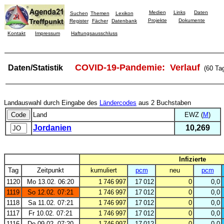
Medien
Links
Daten
Suchen
Themen
Lexikon
Projekte
Dokumente
Register
Fächer
Datenbank
Kontakt
Impressum
Haftungsausschluss
COVID-19-Pandemie: Verlauf
Daten/Statistik
(60 Ta
Landauswahl durch Eingabe des
Ländercodes
aus 2 Buchstaben
Land
EWZ (
M
)
Jordanien
10,269
Infizierte
Tag
Zeitpunkt
kumuliert
pcm
neu
pcm
1120
Mo 13.02. 06:20
1 746 997
17 012
0
0,0
1119
So 12.02. 07:21
1 746 997
17 012
0
0,0
1118
Sa 11.02. 07:21
1 746 997
17 012
0
0,0
1117
Fr 10.02. 07:21
1 746 997
17 012
0
0,0
1116
Do 09.02. 07:20
1 746 997
17 012
0
0,0