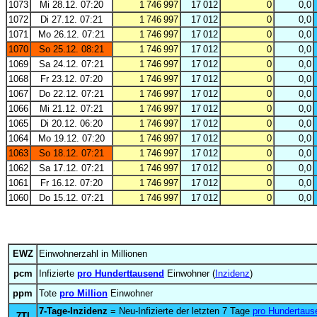
1073
Mi 28.12. 07:20
1 746 997
17 012
0
0,0
1072
Di 27.12. 07:21
1 746 997
17 012
0
0,0
1071
Mo 26.12. 07:21
1 746 997
17 012
0
0,0
1070
So 25.12. 08:21
1 746 997
17 012
0
0,0
1069
Sa 24.12. 07:21
1 746 997
17 012
0
0,0
1068
Fr 23.12. 07:20
1 746 997
17 012
0
0,0
1067
Do 22.12. 07:21
1 746 997
17 012
0
0,0
1066
Mi 21.12. 07:21
1 746 997
17 012
0
0,0
1065
Di 20.12. 06:20
1 746 997
17 012
0
0,0
1064
Mo 19.12. 07:20
1 746 997
17 012
0
0,0
1063
So 18.12. 07:21
1 746 997
17 012
0
0,0
1062
Sa 17.12. 07:21
1 746 997
17 012
0
0,0
1061
Fr 16.12. 07:20
1 746 997
17 012
0
0,0
1060
Do 15.12. 07:21
1 746 997
17 012
0
0,0
EWZ
Einwohnerzahl in Millionen
pcm
Infizierte
pro Hunderttausend
Einwohner (
Inzidenz
)
ppm
Tote
pro Million
Einwohner
7-Tage-Inzidenz
= Neu-Infizierte der letzten 7 Tage
pro Hundertaus
7TI