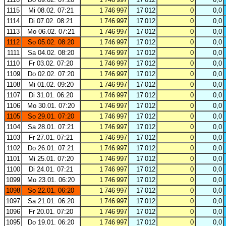
1115
Mi 08.02. 07:21
1 746 997
17 012
0
0,0
1114
Di 07.02. 08:21
1 746 997
17 012
0
0,0
1113
Mo 06.02. 07:21
1 746 997
17 012
0
0,0
1112
So 05.02. 08:20
1 746 997
17 012
0
0,0
1111
Sa 04.02. 08:20
1 746 997
17 012
0
0,0
1110
Fr 03.02. 07:20
1 746 997
17 012
0
0,0
1109
Do 02.02. 07:20
1 746 997
17 012
0
0,0
1108
Mi 01.02. 09:20
1 746 997
17 012
0
0,0
1107
Di 31.01. 06:20
1 746 997
17 012
0
0,0
1106
Mo 30.01. 07:20
1 746 997
17 012
0
0,0
1105
So 29.01. 07:20
1 746 997
17 012
0
0,0
1104
Sa 28.01. 07:21
1 746 997
17 012
0
0,0
1103
Fr 27.01. 07:21
1 746 997
17 012
0
0,0
1102
Do 26.01. 07:21
1 746 997
17 012
0
0,0
1101
Mi 25.01. 07:20
1 746 997
17 012
0
0,0
1100
Di 24.01. 07:21
1 746 997
17 012
0
0,0
1099
Mo 23.01. 06:20
1 746 997
17 012
0
0,0
1098
So 22.01. 06:20
1 746 997
17 012
0
0,0
1097
Sa 21.01. 06:20
1 746 997
17 012
0
0,0
1096
Fr 20.01. 07:20
1 746 997
17 012
0
0,0
1095
Do 19.01. 06:20
1 746 997
17 012
0
0,0