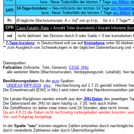
bzw.: Neue Todesfälle der letzten 7 Tage
pro Million
(p
14-Tage-Inzidenz
= Neu-Infizierte der letzten 14 Tage
pro Hunderta
14TI
bzw.: Neue Todesfälle der letzten 7 Tage
pro Million
(
p
n
Ø-tägliche Wachstumsrate: A = Vq
mit q=1+p, für n = 7 Tage**; A
7
CFR
Case Fatality Rate
= Anzahl Toter (kumuliert) / Anzahl Infizierte (
nd
nicht definiert: bei Division durch 0 oder Saldo < 0 bei kumulierten 
*
7-Tage-Inzidenz
: in Deutschland soll sie auf
Kreisebene
unter 50 bleibe
** zum Ausgleich von Schwankungen in der täglichen Datenerfassung und -
.
Datenquellen:
Fallzahlen
(Infizierte, Tote, Genese):
CSSE
JHU
,
alle weiteren Werte (Wachstumsraten, Verdopplungszeit, Letalität): hier b
Bevölkerungsdaten
für die
pcm
-Spalten:
UNDESA
WPP2019
xlsx
; Hochrechnung auf 1.7.21 gemäß mittlerer Var
Die Einwohnerzahl (EWZ in Mio.) wird intern mit drei Nachkommastellen (al
Die Länder-Ranglisten werden erstellt aus den
JHU-Daten
des jeweiligen Ta
Der Datenstand der JHU ist dann häufig ca. 7:20, teils auch früher.
Die Zeitdifferenz ist daher zwar meist rund 24 Stunden, aber nicht immer.
Da am 4.8.21 die Daten nicht rechtzeitig runtergeladen werden konnten, wur
Vor- und Folgetag festgelegt.
In der
Spalte "neu"
können negative Zahlen entstehen durch nachträgliche
durch veränderte Zählweise oder durch Übermittlungsfehler.