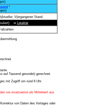
pm)
usend
*
ppm)
(ktueller, V(ergangener Stand
kumuliert) ➔
Letalität
Fallzahlen
n
übermittlung
erechnet
iante.
so auf Tausend gerundet) gerechnet.
ges mit Zugriff um rund 8 Uhr.
den sie ersatzweise als Mittelwert aus
 Korrektur von Daten des Vortages oder