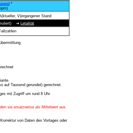
usend
*
ppm)
(ktueller, V(ergangener Stand
kumuliert) ➔
Letalität
Fallzahlen
n
übermittlung
erechnet
iante.
so auf Tausend gerundet) gerechnet.
ges mit Zugriff um rund 8 Uhr.
den sie ersatzweise als Mittelwert aus
 Korrektur von Daten des Vortages oder