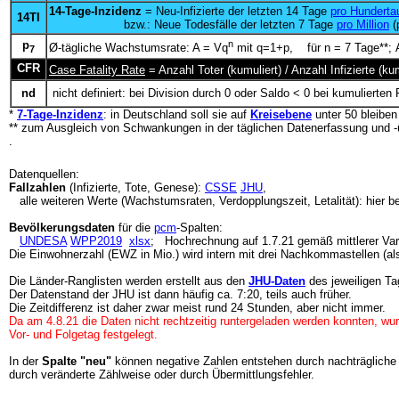
14-Tage-Inzidenz
= Neu-Infizierte der letzten 14 Tage
pro Hunderta
14TI
bzw.: Neue Todesfälle der letzten 7 Tage
pro Million
(
p
n
Ø-tägliche Wachstumsrate: A = Vq
mit q=1+p, für n = 7 Tage**; A
7
CFR
Case Fatality Rate
= Anzahl Toter (kumuliert) / Anzahl Infizierte (
nd
nicht definiert: bei Division durch 0 oder Saldo < 0 bei kumulierten 
*
7-Tage-Inzidenz
: in Deutschland soll sie auf
Kreisebene
unter 50 bleibe
** zum Ausgleich von Schwankungen in der täglichen Datenerfassung und -
.
Datenquellen:
Fallzahlen
(Infizierte, Tote, Genese):
CSSE
JHU
,
alle weiteren Werte (Wachstumsraten, Verdopplungszeit, Letalität): hier b
Bevölkerungsdaten
für die
pcm
-Spalten:
UNDESA
WPP2019
xlsx
; Hochrechnung auf 1.7.21 gemäß mittlerer Var
Die Einwohnerzahl (EWZ in Mio.) wird intern mit drei Nachkommastellen (al
Die Länder-Ranglisten werden erstellt aus den
JHU-Daten
des jeweiligen Ta
Der Datenstand der JHU ist dann häufig ca. 7:20, teils auch früher.
Die Zeitdifferenz ist daher zwar meist rund 24 Stunden, aber nicht immer.
Da am 4.8.21 die Daten nicht rechtzeitig runtergeladen werden konnten, wur
Vor- und Folgetag festgelegt.
In der
Spalte "neu"
können negative Zahlen entstehen durch nachträgliche
durch veränderte Zählweise oder durch Übermittlungsfehler.