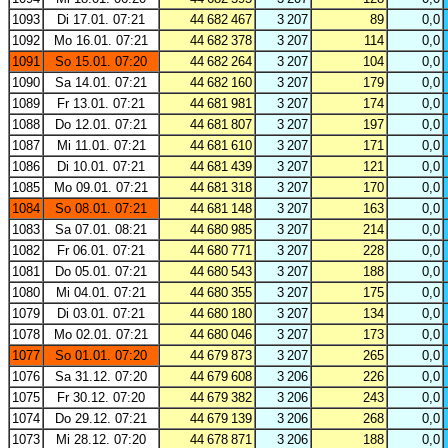
1093
Di 17.01. 07:21
44 682 467
3 207
89
0,0
1092
Mo 16.01. 07:21
44 682 378
3 207
114
0,0
1091
So 15.01. 07:20
44 682 264
3 207
104
0,0
1090
Sa 14.01. 07:21
44 682 160
3 207
179
0,0
1089
Fr 13.01. 07:21
44 681 981
3 207
174
0,0
1088
Do 12.01. 07:21
44 681 807
3 207
197
0,0
1087
Mi 11.01. 07:21
44 681 610
3 207
171
0,0
1086
Di 10.01. 07:21
44 681 439
3 207
121
0,0
1085
Mo 09.01. 07:21
44 681 318
3 207
170
0,0
1084
So 08.01. 07:21
44 681 148
3 207
163
0,0
1083
Sa 07.01. 08:21
44 680 985
3 207
214
0,0
1082
Fr 06.01. 07:21
44 680 771
3 207
228
0,0
1081
Do 05.01. 07:21
44 680 543
3 207
188
0,0
1080
Mi 04.01. 07:21
44 680 355
3 207
175
0,0
1079
Di 03.01. 07:21
44 680 180
3 207
134
0,0
1078
Mo 02.01. 07:21
44 680 046
3 207
173
0,0
1077
So 01.01. 07:20
44 679 873
3 207
265
0,0
1076
Sa 31.12. 07:20
44 679 608
3 206
226
0,0
1075
Fr 30.12. 07:20
44 679 382
3 206
243
0,0
1074
Do 29.12. 07:21
44 679 139
3 206
268
0,0
1073
Mi 28.12. 07:20
44 678 871
3 206
188
0,0