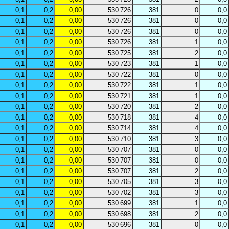
0,1
0,2
0,00
530 726
381
0
0,0
0,1
0,2
0,00
530 726
381
0
0,0
0,1
0,2
0,00
530 726
381
0
0,0
0,1
0,2
0,00
530 726
381
1
0,0
0,1
0,2
0,00
530 725
381
2
0,0
0,1
0,2
0,00
530 723
381
1
0,0
0,1
0,2
0,00
530 722
381
0
0,0
0,1
0,2
0,00
530 722
381
1
0,0
0,1
0,2
0,00
530 721
381
1
0,0
0,1
0,2
0,00
530 720
381
2
0,0
0,1
0,2
0,00
530 718
381
4
0,0
0,1
0,2
0,00
530 714
381
4
0,0
0,1
0,2
0,00
530 710
381
3
0,0
0,1
0,2
0,00
530 707
381
0
0,0
0,1
0,2
0,00
530 707
381
0
0,0
0,1
0,2
0,00
530 707
381
2
0,0
0,1
0,2
0,00
530 705
381
3
0,0
0,1
0,2
0,00
530 702
381
3
0,0
0,1
0,2
0,00
530 699
381
1
0,0
0,1
0,2
0,00
530 698
381
2
0,0
0,1
0,2
0,00
530 696
381
0
0,0