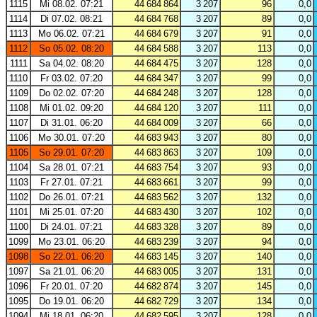
1115
Mi 08.02. 07:21
44 684 864
3 207
96
0,0
1114
Di 07.02. 08:21
44 684 768
3 207
89
0,0
1113
Mo 06.02. 07:21
44 684 679
3 207
91
0,0
1112
So 05.02. 08:20
44 684 588
3 207
113
0,0
1111
Sa 04.02. 08:20
44 684 475
3 207
128
0,0
1110
Fr 03.02. 07:20
44 684 347
3 207
99
0,0
1109
Do 02.02. 07:20
44 684 248
3 207
128
0,0
1108
Mi 01.02. 09:20
44 684 120
3 207
111
0,0
1107
Di 31.01. 06:20
44 684 009
3 207
66
0,0
1106
Mo 30.01. 07:20
44 683 943
3 207
80
0,0
1105
So 29.01. 07:20
44 683 863
3 207
109
0,0
1104
Sa 28.01. 07:21
44 683 754
3 207
93
0,0
1103
Fr 27.01. 07:21
44 683 661
3 207
99
0,0
1102
Do 26.01. 07:21
44 683 562
3 207
132
0,0
1101
Mi 25.01. 07:20
44 683 430
3 207
102
0,0
1100
Di 24.01. 07:21
44 683 328
3 207
89
0,0
1099
Mo 23.01. 06:20
44 683 239
3 207
94
0,0
1098
So 22.01. 06:20
44 683 145
3 207
140
0,0
1097
Sa 21.01. 06:20
44 683 005
3 207
131
0,0
1096
Fr 20.01. 07:20
44 682 874
3 207
145
0,0
1095
Do 19.01. 06:20
44 682 729
3 207
134
0,0
1094
Mi 18.01. 06:20
44 682 595
3 207
128
0,0