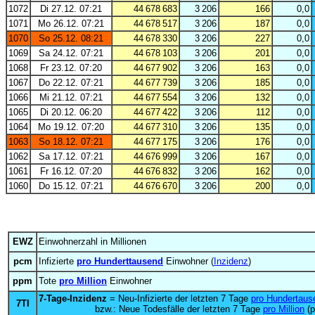
1072
Di 27.12. 07:21
44 678 683
3 206
166
0,0
1071
Mo 26.12. 07:21
44 678 517
3 206
187
0,0
1070
So 25.12. 08:21
44 678 330
3 206
227
0,0
1069
Sa 24.12. 07:21
44 678 103
3 206
201
0,0
1068
Fr 23.12. 07:20
44 677 902
3 206
163
0,0
1067
Do 22.12. 07:21
44 677 739
3 206
185
0,0
1066
Mi 21.12. 07:21
44 677 554
3 206
132
0,0
1065
Di 20.12. 06:20
44 677 422
3 206
112
0,0
1064
Mo 19.12. 07:20
44 677 310
3 206
135
0,0
1063
So 18.12. 07:21
44 677 175
3 206
176
0,0
1062
Sa 17.12. 07:21
44 676 999
3 206
167
0,0
1061
Fr 16.12. 07:20
44 676 832
3 206
162
0,0
1060
Do 15.12. 07:21
44 676 670
3 206
200
0,0
EWZ
Einwohnerzahl in Millionen
pcm
Infizierte
pro Hunderttausend
Einwohner (
Inzidenz
)
ppm
Tote
pro Million
Einwohner
7-Tage-Inzidenz
= Neu-Infizierte der letzten 7 Tage
pro Hundertaus
7TI
bzw.: Neue Todesfälle der letzten 7 Tage
pro Million
(p