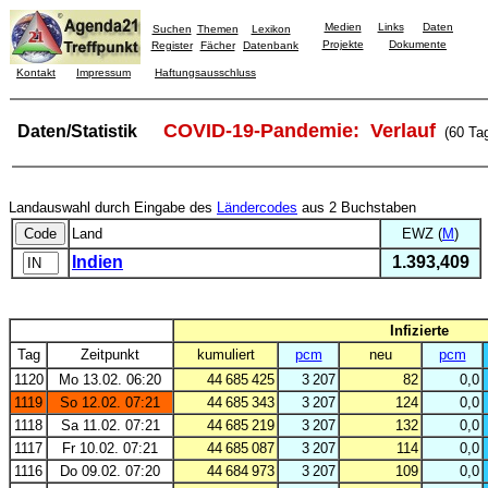
Medien
Links
Daten
Suchen
Themen
Lexikon
Projekte
Dokumente
Register
Fächer
Datenbank
Kontakt
Impressum
Haftungsausschluss
COVID-19-Pandemie: Verlauf
Daten/Statistik
(60 Ta
Landauswahl durch Eingabe des
Ländercodes
aus 2 Buchstaben
Land
EWZ (
M
)
Indien
1.393,409
Infizierte
Tag
Zeitpunkt
kumuliert
pcm
neu
pcm
1120
Mo 13.02. 06:20
44 685 425
3 207
82
0,0
1119
So 12.02. 07:21
44 685 343
3 207
124
0,0
1118
Sa 11.02. 07:21
44 685 219
3 207
132
0,0
1117
Fr 10.02. 07:21
44 685 087
3 207
114
0,0
1116
Do 09.02. 07:20
44 684 973
3 207
109
0,0