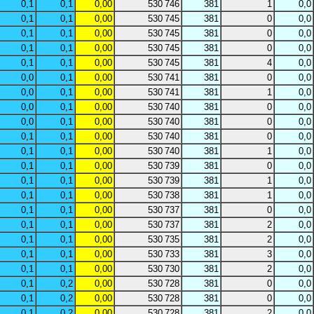
0,1
0,1
0,00
530 746
381
1
0,0
0,1
0,1
0,00
530 745
381
0
0,0
0,1
0,1
0,00
530 745
381
0
0,0
0,1
0,1
0,00
530 745
381
0
0,0
0,1
0,1
0,00
530 745
381
4
0,0
0,0
0,1
0,00
530 741
381
0
0,0
0,0
0,1
0,00
530 741
381
1
0,0
0,0
0,1
0,00
530 740
381
0
0,0
0,0
0,1
0,00
530 740
381
0
0,0
0,1
0,1
0,00
530 740
381
0
0,0
0,1
0,1
0,00
530 740
381
1
0,0
0,1
0,1
0,00
530 739
381
0
0,0
0,1
0,1
0,00
530 739
381
1
0,0
0,1
0,1
0,00
530 738
381
1
0,0
0,1
0,1
0,00
530 737
381
0
0,0
0,1
0,1
0,00
530 737
381
2
0,0
0,1
0,1
0,00
530 735
381
2
0,0
0,1
0,1
0,00
530 733
381
3
0,0
0,1
0,1
0,00
530 730
381
2
0,0
0,1
0,2
0,00
530 728
381
0
0,0
0,1
0,2
0,00
530 728
381
0
0,0
0,1
0,2
0,00
530 728
381
2
0,0