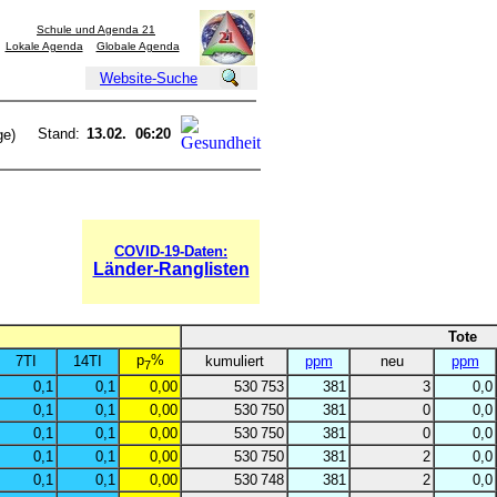
Schule und Agenda 21
Lokale Agenda
Globale Agenda
Website-Suche
Stand:
13.02. 06:20
ge)
COVID-19-Daten:
Länder-Ranglisten
Tote
p
%
7TI
14TI
kumuliert
ppm
neu
ppm
7
0,1
0,1
0,00
530 753
381
3
0,0
0,1
0,1
0,00
530 750
381
0
0,0
0,1
0,1
0,00
530 750
381
0
0,0
0,1
0,1
0,00
530 750
381
2
0,0
0,1
0,1
0,00
530 748
381
2
0,0