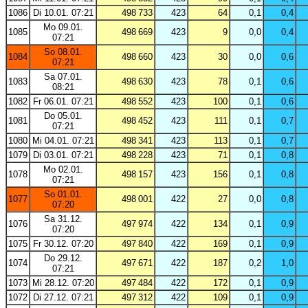
1086
Di 10.01. 07:21
498 733
423
64
0,1
0,4
Mo 09.01.
1085
498 669
423
9
0,0
0,4
07:21
So 08.01.
1084
498 660
423
30
0,0
0,6
07:21
Sa 07.01.
1083
498 630
423
78
0,1
0,6
08:21
1082
Fr 06.01. 07:21
498 552
423
100
0,1
0,6
Do 05.01.
1081
498 452
423
111
0,1
0,7
07:21
1080
Mi 04.01. 07:21
498 341
423
113
0,1
0,7
1079
Di 03.01. 07:21
498 228
423
71
0,1
0,8
Mo 02.01.
1078
498 157
423
156
0,1
0,8
07:21
So 01.01.
1077
498 001
422
27
0,0
0,8
07:20
Sa 31.12.
1076
497 974
422
134
0,1
0,9
07:20
1075
Fr 30.12. 07:20
497 840
422
169
0,1
0,9
Do 29.12.
1074
497 671
422
187
0,2
1,0
07:21
1073
Mi 28.12. 07:20
497 484
422
172
0,1
0,9
1072
Di 27.12. 07:21
497 312
422
109
0,1
0,9