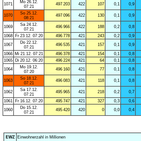
Mo 26.12.
1071
497 203
422
107
0,1
0,9
07:21
So 25.12.
1070
497 096
422
130
0,1
0,9
08:21
Sa 24.12.
1069
496 966
422
188
0,2
0,8
07:21
1068
Fr 23.12. 07:20
496 778
421
243
0,2
0,9
Do 22.12.
1067
496 535
421
157
0,1
0,9
07:21
1066
Mi 21.12. 07:21
496 378
421
154
0,1
0,8
1065
Di 20.12. 06:20
496 224
421
64
0,1
0,8
Mo 19.12.
1064
496 160
421
77
0,1
0,8
07:20
So 18.12.
1063
496 083
421
118
0,1
0,8
07:21
Sa 17.12.
1062
495 965
421
218
0,2
0,7
07:21
1061
Fr 16.12. 07:20
495 747
421
327
0,3
0,6
Do 15.12.
1060
495 420
420
0
0,0
0,4
07:21
EWZ
Einwohnerzahl in Millionen