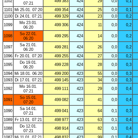
1102
499 383
424
29
0,0
0,1
07:21
1101
Mi 25.01. 07:20
499 354
424
25
0,0
0,1
1100
Di 24.01. 07:21
499 329
424
23
0,0
0,2
Mo 23.01.
1099
499 306
424
11
0,0
0,2
06:20
So 22.01.
1098
499 295
424
14
0,0
0,2
06:20
Sa 21.01.
1097
499 281
424
26
0,0
0,2
06:20
1096
Fr 20.01. 07:20
499 255
424
27
0,0
0,2
Do 19.01.
1095
499 228
424
28
0,0
0,3
06:20
1094
Mi 18.01. 06:20
499 200
423
55
0,0
0,3
1093
Di 17.01. 07:21
499 145
423
34
0,0
0,3
Mo 16.01.
1092
499 111
423
29
0,0
0,4
07:21
So 15.01.
1091
499 082
423
41
0,0
0,4
07:20
Sa 14.01.
1090
499 041
423
64
0,1
0,3
07:21
1089
Fr 13.01. 07:21
498 977
423
63
0,1
0,4
Do 12.01.
1088
498 914
423
82
0,1
0,4
07:21
1087
Mi 11.01. 07:21
498 832
423
99
0,1
0,4