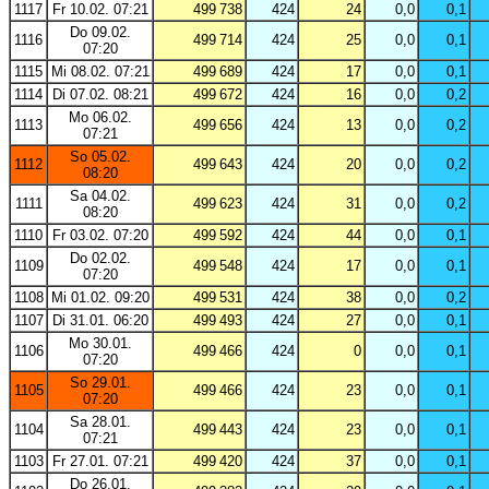
1117
Fr 10.02. 07:21
499 738
424
24
0,0
0,1
Do 09.02.
1116
499 714
424
25
0,0
0,1
07:20
1115
Mi 08.02. 07:21
499 689
424
17
0,0
0,1
1114
Di 07.02. 08:21
499 672
424
16
0,0
0,2
Mo 06.02.
1113
499 656
424
13
0,0
0,2
07:21
So 05.02.
1112
499 643
424
20
0,0
0,2
08:20
Sa 04.02.
1111
499 623
424
31
0,0
0,2
08:20
1110
Fr 03.02. 07:20
499 592
424
44
0,0
0,1
Do 02.02.
1109
499 548
424
17
0,0
0,1
07:20
1108
Mi 01.02. 09:20
499 531
424
38
0,0
0,2
1107
Di 31.01. 06:20
499 493
424
27
0,0
0,1
Mo 30.01.
1106
499 466
424
0
0,0
0,1
07:20
So 29.01.
1105
499 466
424
23
0,0
0,1
07:20
Sa 28.01.
1104
499 443
424
23
0,0
0,1
07:21
1103
Fr 27.01. 07:21
499 420
424
37
0,0
0,1
Do 26.01.