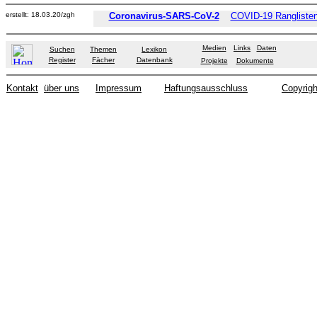
erstellt: 18.03.20/zgh
Coronavirus-SARS-CoV-2
COVID-19 Ranglisten
Medien
Links
Daten
Suchen
Themen
Lexikon
Register
Fächer
Datenbank
Projekte
Dokumente
Kontakt
über uns
Impressum
Haftungsausschluss
Copyrigh