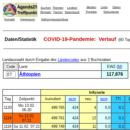
Medien
Links
Daten
Suchen
Themen
Lexikon
Projekte
Dokumente
Register
Fächer
Datenbank
Kontakt
Impressum
Haftungsausschluss
COVID-19-Pandemie: Verlauf
Daten/Statistik
(60 Ta
Landauswahl durch Eingabe des
Ländercodes
aus 2 Buchstaben
Land
EWZ (
M
)
Äthiopien
117,876
Infizierte
Tag
Zeitpunkt
kumuliert
pcm
neu
pcm
7TI
1
Mo 13.02.
1120
499 765
424
4
0,0
0,1
06:20
So 12.02.
1119
499 761
424
12
0,0
0,1
07:21
1118
Sa 11.02. 07:21
499 749
424
11
0,0
0,1