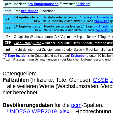
pcm
Infizierte
pro Hunderttausend
Einwohner (
Inzidenz
)
ppm
Tote
pro Million
Einwohner
7-Tage-Inzidenz
= Neu-Infizierte der letzten 7 Tage
pro Hundertaus
7TI
bzw.: Neue Todesfälle der letzten 7 Tage
pro Million
(p
14-Tage-Inzidenz
= Neu-Infizierte der letzten 14 Tage
pro Hunderta
14TI
bzw.: Neue Todesfälle der letzten 7 Tage
pro Million
(
p
n
Ø-tägliche Wachstumsrate: A = Vq
mit q=1+p, für n = 7 Tage**; A
7
CFR
Case Fatality Rate
= Anzahl Toter (kumuliert) / Anzahl Infizierte (
nd
nicht definiert: bei Division durch 0 oder Saldo < 0 bei kumulierten 
*
7-Tage-Inzidenz
: in Deutschland soll sie auf
Kreisebene
unter 50 bleibe
** zum Ausgleich von Schwankungen in der täglichen Datenerfassung und -
.
Datenquellen:
Fallzahlen
(Infizierte, Tote, Genese):
CSSE
alle weiteren Werte (Wachstumsraten, Verdop
hier berechnet
Bevölkerungsdaten
für die
pcm
-Spalten:
UNDESA
WPP2019
xlsx
; Hochrechnung 