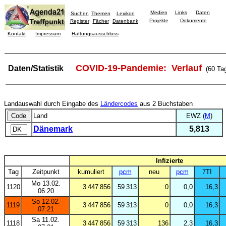
Medien
Links
Daten
Suchen
Themen
Lexikon
Projekte
Dokumente
Register
Fächer
Datenbank
Kontakt
Impressum
Haftungsausschluss
COVID-19-Pandemie: Verlauf
Daten/Statistik
(60 Ta
Landauswahl durch Eingabe des
Ländercodes
aus 2 Buchstaben
Land
EWZ (
M
)
Dänemark
5,813
Infizierte
Tag
Zeitpunkt
kumuliert
pcm
neu
pcm
7TI
Mo 13.02.
1120
3 447 856
59 313
0
0,0
16,3
06:20
So 12.02.
1119
3 447 856
59 313
0
0,0
16,3
07:21
Sa 11.02.
1118
3 447 856
59 313
136
2,3
16,3