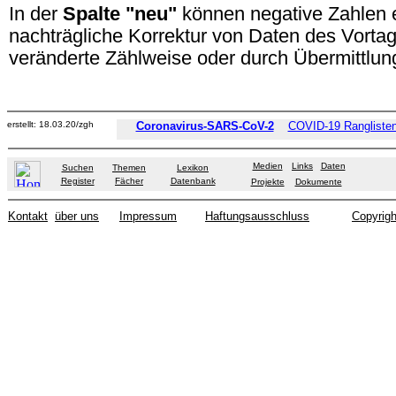
In der
Spalte "neu"
können negative Zahlen 
nachträgliche Korrektur von Daten des Vorta
veränderte Zählweise oder durch Übermittlung
erstellt: 18.03.20/zgh
Coronavirus-SARS-CoV-2
COVID-19 Ranglisten
Medien
Links
Daten
Suchen
Themen
Lexikon
Register
Fächer
Datenbank
Projekte
Dokumente
Kontakt
über uns
Impressum
Haftungsausschluss
Copyrigh