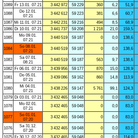
1089
Fr 13.01. 07:21
3 442 972
59 229
360
6,2
51,9
Do 12.01.
1088
3 442 612
59 223
381
6,6
60,7
07:21
1087
Mi 11.01. 07:21
3 442 231
59 216
494
8,5
68,9
1086
Di 10.01. 07:21
3 441 737
59 208
1 218
21,0
159,5
Mo 09.01.
1085
3 440 519
59 187
0
0,0
138,6
07:21
So 08.01.
1084
3 440 519
59 187
0
0,0
138,6
07:21
Sa 07.01.
1083
3 440 519
59 187
563
9,7
138,6
08:21
1082
Fr 06.01. 07:21
3 439 956
59 177
870
15,0
128,9
Do 05.01.
1081
3 439 086
59 162
860
14,8
113,9
07:21
Mi 04.01.
1080
3 438 226
59 147
5 761
99,1
124,3
07:21
1079
Di 03.01. 07:21
3 432 465
59 048
0
0,0
83,0
Mo 02.01.
1078
3 432 465
59 048
0
0,0
83,0
07:21
So 01.01.
1077
3 432 465
59 048
0
0,0
83,0
07:20
Sa 31.12.
1076
3 432 465
59 048
0
0,0
83,0
07:20
1075
Fr 30.12. 07:20
3 432 465
59 048
0
0,0
114,0