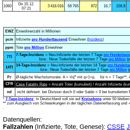
Do 15.12.
1060
3 416 016
58 765
972
16,7
158,8
07:21
EWZ
Einwohnerzahl in Millionen
pcm
Infizierte
pro Hunderttausend
Einwohner (
Inzidenz
)
ppm
Tote
pro Million
Einwohner
7-Tage-Inzidenz
= Neu-Infizierte der letzten 7 Tage
pro Hundertaus
7TI
bzw.: Neue Todesfälle der letzten 7 Tage
pro Million
(p
14-Tage-Inzidenz
= Neu-Infizierte der letzten 14 Tage
pro Hunderta
14TI
bzw.: Neue Todesfälle der letzten 7 Tage
pro Million
(
p
n
Ø-tägliche Wachstumsrate: A = Vq
mit q=1+p, für n = 7 Tage**; A
7
CFR
Case Fatality Rate
= Anzahl Toter (kumuliert) / Anzahl Infizierte (
nd
nicht definiert: bei Division durch 0 oder Saldo < 0 bei kumulierten 
*
7-Tage-Inzidenz
: in Deutschland soll sie auf
Kreisebene
unter 50 bleibe
** zum Ausgleich von Schwankungen in der täglichen Datenerfassung und -
.
Datenquellen:
Fallzahlen
(Infizierte, Tote, Genese):
CSSE