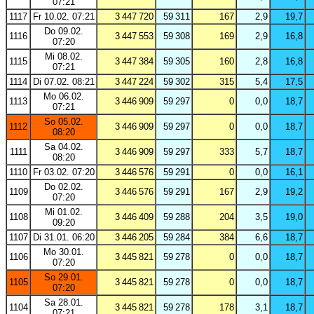
07:21
1117
Fr 10.02. 07:21
3 447 720
59 311
167
2,9
19,7
Do 09.02.
1116
3 447 553
59 308
169
2,9
16,8
07:20
Mi 08.02.
1115
3 447 384
59 305
160
2,8
16,8
07:21
1114
Di 07.02. 08:21
3 447 224
59 302
315
5,4
17,5
Mo 06.02.
1113
3 446 909
59 297
0
0,0
18,7
07:21
So 05.02.
1112
3 446 909
59 297
0
0,0
18,7
08:20
Sa 04.02.
1111
3 446 909
59 297
333
5,7
18,7
08:20
1110
Fr 03.02. 07:20
3 446 576
59 291
0
0,0
16,1
Do 02.02.
1109
3 446 576
59 291
167
2,9
19,2
07:20
Mi 01.02.
1108
3 446 409
59 288
204
3,5
19,0
09:20
1107
Di 31.01. 06:20
3 446 205
59 284
384
6,6
18,7
Mo 30.01.
1106
3 445 821
59 278
0
0,0
18,7
07:20
So 29.01.
1105
3 445 821
59 278
0
0,0
18,7
07:20
Sa 28.01.
1104
3 445 821
59 278
178
3,1
18,7
07:21