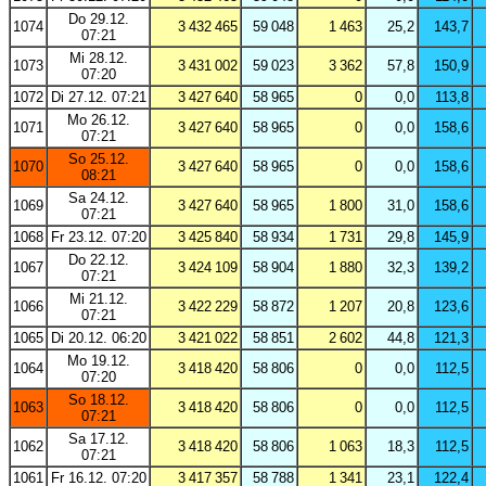
Do 29.12.
1074
3 432 465
59 048
1 463
25,2
143,7
07:21
Mi 28.12.
1073
3 431 002
59 023
3 362
57,8
150,9
07:20
1072
Di 27.12. 07:21
3 427 640
58 965
0
0,0
113,8
Mo 26.12.
1071
3 427 640
58 965
0
0,0
158,6
07:21
So 25.12.
1070
3 427 640
58 965
0
0,0
158,6
08:21
Sa 24.12.
1069
3 427 640
58 965
1 800
31,0
158,6
07:21
1068
Fr 23.12. 07:20
3 425 840
58 934
1 731
29,8
145,9
Do 22.12.
1067
3 424 109
58 904
1 880
32,3
139,2
07:21
Mi 21.12.
1066
3 422 229
58 872
1 207
20,8
123,6
07:21
1065
Di 20.12. 06:20
3 421 022
58 851
2 602
44,8
121,3
Mo 19.12.
1064
3 418 420
58 806
0
0,0
112,5
07:20
So 18.12.
1063
3 418 420
58 806
0
0,0
112,5
07:21
Sa 17.12.
1062
3 418 420
58 806
1 063
18,3
112,5
07:21
1061
Fr 16.12. 07:20
3 417 357
58 788
1 341
23,1
122,4