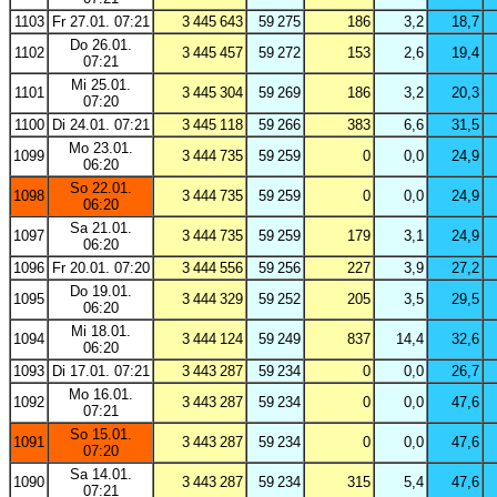
1103
Fr 27.01. 07:21
3 445 643
59 275
186
3,2
18,7
Do 26.01.
1102
3 445 457
59 272
153
2,6
19,4
07:21
Mi 25.01.
1101
3 445 304
59 269
186
3,2
20,3
07:20
1100
Di 24.01. 07:21
3 445 118
59 266
383
6,6
31,5
Mo 23.01.
1099
3 444 735
59 259
0
0,0
24,9
06:20
So 22.01.
1098
3 444 735
59 259
0
0,0
24,9
06:20
Sa 21.01.
1097
3 444 735
59 259
179
3,1
24,9
06:20
1096
Fr 20.01. 07:20
3 444 556
59 256
227
3,9
27,2
Do 19.01.
1095
3 444 329
59 252
205
3,5
29,5
06:20
Mi 18.01.
1094
3 444 124
59 249
837
14,4
32,6
06:20
1093
Di 17.01. 07:21
3 443 287
59 234
0
0,0
26,7
Mo 16.01.
1092
3 443 287
59 234
0
0,0
47,6
07:21
So 15.01.
1091
3 443 287
59 234
0
0,0
47,6
07:20
Sa 14.01.
1090
3 443 287
59 234
315
5,4
47,6
07:21