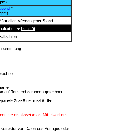
pm)
usend
*
ppm)
(ktueller, V(ergangener Stand
kumuliert) ➔
Letalität
Fallzahlen
n
übermittlung
erechnet
iante.
so auf Tausend gerundet) gerechnet.
ges mit Zugriff um rund 8 Uhr.
den sie ersatzweise als Mittelwert aus
 Korrektur von Daten des Vortages oder