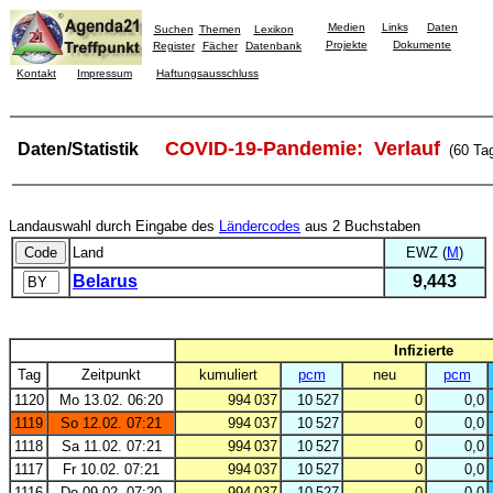
Medien
Links
Daten
Suchen
Themen
Lexikon
Projekte
Dokumente
Register
Fächer
Datenbank
Kontakt
Impressum
Haftungsausschluss
COVID-19-Pandemie: Verlauf
Daten/Statistik
(60 Ta
Landauswahl durch Eingabe des
Ländercodes
aus 2 Buchstaben
Land
EWZ (
M
)
Belarus
9,443
Infizierte
Tag
Zeitpunkt
kumuliert
pcm
neu
pcm
1120
Mo 13.02. 06:20
994 037
10 527
0
0,0
1119
So 12.02. 07:21
994 037
10 527
0
0,0
1118
Sa 11.02. 07:21
994 037
10 527
0
0,0
1117
Fr 10.02. 07:21
994 037
10 527
0
0,0
1116
Do 09.02. 07:20
994 037
10 527
0
0,0