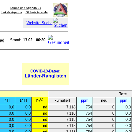
Schule und Agenda 21
Lokale Agenda
Globale Agenda
Website-Suche
Stand:
13.02. 06:20
ge)
COVID-19-Daten:
Länder-Ranglisten
Tote
p
%
7TI
14TI
kumuliert
ppm
neu
ppm
7
0,0
0,0
nd
7 118
754
0
0,0
0,0
0,0
nd
7 118
754
0
0,0
0,0
0,0
nd
7 118
754
0
0,0
0,0
0,0
nd
7 118
754
0
0,0
0,0
0,0
nd
7 118
754
0
0,0