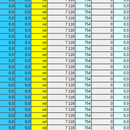
0,0
0,0
nd
7 118
754
0
0,0
0,0
0,0
nd
7 118
754
0
0,0
0,0
0,0
nd
7 118
754
0
0,0
0,0
0,0
nd
7 118
754
0
0,0
0,0
0,0
nd
7 118
754
0
0,0
0,0
0,0
nd
7 118
754
0
0,0
0,0
0,0
nd
7 118
754
0
0,0
0,0
0,0
nd
7 118
754
0
0,0
0,0
0,0
nd
7 118
754
0
0,0
0,0
0,0
nd
7 118
754
0
0,0
0,0
0,0
nd
7 118
754
0
0,0
0,0
0,0
nd
7 118
754
0
0,0
0,0
0,0
nd
7 118
754
0
0,0
0,0
0,0
nd
7 118
754
0
0,0
0,0
0,0
nd
7 118
754
0
0,0
0,0
0,0
nd
7 118
754
0
0,0
0,0
0,0
nd
7 118
754
0
0,0
0,0
0,0
nd
7 118
754
0
0,0
0,0
0,0
nd
7 118
754
0
0,0
0,0
0,0
nd
7 118
754
0
0,0
0,0
0,0
nd
7 118
754
0
0,0