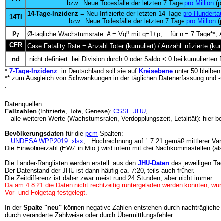
bzw.: Neue Todesfälle der letzten 7 Tage
pro Million
(p
14-Tage-Inzidenz
= Neu-Infizierte der letzten 14 Tage
pro Hunderta
14TI
bzw.: Neue Todesfälle der letzten 7 Tage
pro Million
(
p
n
Ø-tägliche Wachstumsrate: A = Vq
mit q=1+p, für n = 7 Tage**; A
7
CFR
Case Fatality Rate
= Anzahl Toter (kumuliert) / Anzahl Infizierte (
nd
nicht definiert: bei Division durch 0 oder Saldo < 0 bei kumulierten 
*
7-Tage-Inzidenz
: in Deutschland soll sie auf
Kreisebene
unter 50 bleibe
** zum Ausgleich von Schwankungen in der täglichen Datenerfassung und -
.
Datenquellen:
Fallzahlen
(Infizierte, Tote, Genese):
CSSE
JHU
,
alle weiteren Werte (Wachstumsraten, Verdopplungszeit, Letalität): hier b
Bevölkerungsdaten
für die
pcm
-Spalten:
UNDESA
WPP2019
xlsx
; Hochrechnung auf 1.7.21 gemäß mittlerer Var
Die Einwohnerzahl (EWZ in Mio.) wird intern mit drei Nachkommastellen (al
Die Länder-Ranglisten werden erstellt aus den
JHU-Daten
des jeweiligen Ta
Der Datenstand der JHU ist dann häufig ca. 7:20, teils auch früher.
Die Zeitdifferenz ist daher zwar meist rund 24 Stunden, aber nicht immer.
Da am 4.8.21 die Daten nicht rechtzeitig runtergeladen werden konnten, wur
Vor- und Folgetag festgelegt.
In der
Spalte "neu"
können negative Zahlen entstehen durch nachträgliche
durch veränderte Zählweise oder durch Übermittlungsfehler.