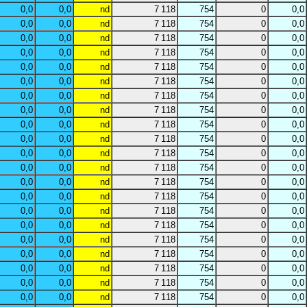
0,0
0,0
nd
7 118
754
0
0,0
0,0
0,0
nd
7 118
754
0
0,0
0,0
0,0
nd
7 118
754
0
0,0
0,0
0,0
nd
7 118
754
0
0,0
0,0
0,0
nd
7 118
754
0
0,0
0,0
0,0
nd
7 118
754
0
0,0
0,0
0,0
nd
7 118
754
0
0,0
0,0
0,0
nd
7 118
754
0
0,0
0,0
0,0
nd
7 118
754
0
0,0
0,0
0,0
nd
7 118
754
0
0,0
0,0
0,0
nd
7 118
754
0
0,0
0,0
0,0
nd
7 118
754
0
0,0
0,0
0,0
nd
7 118
754
0
0,0
0,0
0,0
nd
7 118
754
0
0,0
0,0
0,0
nd
7 118
754
0
0,0
0,0
0,0
nd
7 118
754
0
0,0
0,0
0,0
nd
7 118
754
0
0,0
0,0
0,0
nd
7 118
754
0
0,0
0,0
0,0
nd
7 118
754
0
0,0
0,0
0,0
nd
7 118
754
0
0,0
0,0
0,0
nd
7 118
754
0
0,0