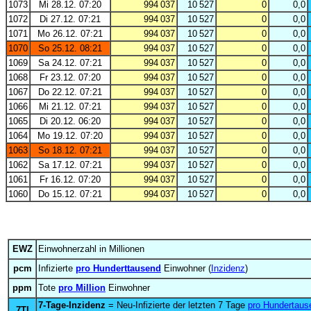
1073
Mi 28.12. 07:20
994 037
10 527
0
0,0
1072
Di 27.12. 07:21
994 037
10 527
0
0,0
1071
Mo 26.12. 07:21
994 037
10 527
0
0,0
1070
So 25.12. 08:21
994 037
10 527
0
0,0
1069
Sa 24.12. 07:21
994 037
10 527
0
0,0
1068
Fr 23.12. 07:20
994 037
10 527
0
0,0
1067
Do 22.12. 07:21
994 037
10 527
0
0,0
1066
Mi 21.12. 07:21
994 037
10 527
0
0,0
1065
Di 20.12. 06:20
994 037
10 527
0
0,0
1064
Mo 19.12. 07:20
994 037
10 527
0
0,0
1063
So 18.12. 07:21
994 037
10 527
0
0,0
1062
Sa 17.12. 07:21
994 037
10 527
0
0,0
1061
Fr 16.12. 07:20
994 037
10 527
0
0,0
1060
Do 15.12. 07:21
994 037
10 527
0
0,0
EWZ
Einwohnerzahl in Millionen
pcm
Infizierte
pro Hunderttausend
Einwohner (
Inzidenz
)
ppm
Tote
pro Million
Einwohner
7-Tage-Inzidenz
= Neu-Infizierte der letzten 7 Tage
pro Hundertaus
7TI