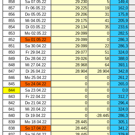
858
Sa 07.05.22
29.230
5
149,4
857
Fr 06.05.22
29.225
19
162,0
856
Do 05.05.22
29.206
31
175,8
855
Mi 04.05.22
29.175
41
205,9
854
Di 03.05.22
29.134
35
233,6
853
Mo 02.05.22
29.099
0
282,5
852
So 01.05.22
29.099
0
286,3
851
Sa 30.04.22
29.099
22
286,3
850
Fr 29.04.22
29.077
51
324,0
849
Do 28.04.22
29.026
58
388,0
848
Mi 27.04.22
28.968
64
393,1
847
Di 26.04.22
28.904
28.904
342,8
846
Mo 25.04.22
0
0
261,2
845
So 24.04.22
0
0
265,0
844
Sa 23.04.22
0
0
0,0
843
Fr 22.04.22
0
0
312,7
842
Do 21.04.22
0
0
296,4
841
Mi 20.04.22
0
0
324,0
840
Di 19.04.22
0
-28.445
286,3
839
Mo 18.04.22
28.445
0
305,1
838
So 17.04.22
28.445
0
341,2
837
Sa 16.04.22
28.445
1
379,8