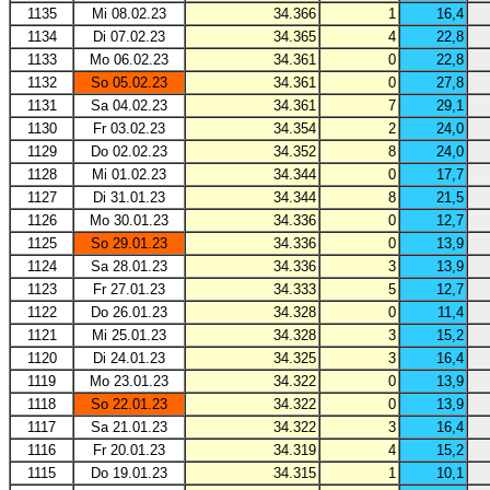
1135
Mi 08.02.23
34.366
1
16,4
1134
Di 07.02.23
34.365
4
22,8
1133
Mo 06.02.23
34.361
0
22,8
1132
So 05.02.23
34.361
0
27,8
1131
Sa 04.02.23
34.361
7
29,1
1130
Fr 03.02.23
34.354
2
24,0
1129
Do 02.02.23
34.352
8
24,0
1128
Mi 01.02.23
34.344
0
17,7
1127
Di 31.01.23
34.344
8
21,5
1126
Mo 30.01.23
34.336
0
12,7
1125
So 29.01.23
34.336
0
13,9
1124
Sa 28.01.23
34.336
3
13,9
1123
Fr 27.01.23
34.333
5
12,7
1122
Do 26.01.23
34.328
0
11,4
1121
Mi 25.01.23
34.328
3
15,2
1120
Di 24.01.23
34.325
3
16,4
1119
Mo 23.01.23
34.322
0
13,9
1118
So 22.01.23
34.322
0
13,9
1117
Sa 21.01.23
34.322
3
16,4
1116
Fr 20.01.23
34.319
4
15,2
1115
Do 19.01.23
34.315
1
10,1