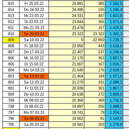
815
Fr 25.03.22
24.881
385
1.292,5
814
Do 24.03.22
24.496
165
1.246,4
813
Mi 23.03.22
24.331
487
1.603,8
812
Di 22.03.22
23.844
365
1.571,4
811
Mo 21.03.22
23.479
157
1.426,9
810
So 20.03.22
23.322
23.322
1.342,3
809
Sa 19.03.22
0
-22.850
1.235,7
808
Fr 18.03.22
22.850
443
1.516,6
807
Do 17.03.22
22.407
237
1.246,4
806
Mi 16.03.22
22.170
363
1.607,5
805
Di 15.03.22
21.807
167
1.816,7
804
Mo 14.03.22
21.640
176
2.028,3
803
So 13.03.22
21.464
194
1.973,6
802
Sa 12.03.22
21.270
331
2.088,1
801
Fr 11.03.22
20.939
301
1.867,7
800
Do 10.03.22
20.638
272
1.808,0
799
Mi 09.03.22
20.366
369
1.732,0
798
Di 08.03.22
19.997
256
1.488,0
797
Mo 07.03.22
19.741
79
1.204,1
796
So 06.03.22
19.662
81
1.143,0
795
Sa 05.03.22
19.581
203
1.278,8