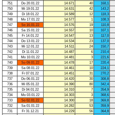
751
Do 20.01.22
14.671
40
168,1
750
Mi 19.01.22
14.631
42
143,2
749
Di 18.01.22
14.589
12
118,3
748
Mo 17.01.22
14.577
1
108,3
747
So 16.01.22
14.576
19
110,8
746
Sa 15.01.22
14.557
10
107,1
745
Fr 14.01.22
14.547
13
117,0
744
Do 13.01.22
14.534
23
137,0
743
Mi 12.01.22
14.511
24
150,7
742
Di 11.01.22
14.487
6
210,4
741
Mo 10.01.22
14.481
3
221,6
740
So 09.01.22
14.478
17
220,4
739
Sa 08.01.22
14.461
10
224,1
738
Fr 07.01.22
14.451
31
270,2
737
Do 06.01.22
14.420
30
308,8
736
Mi 05.01.22
14.390
80
342,4
735
Di 04.01.22
14.310
7
354,9
734
Mo 03.01.22
14.303
3
368,6
733
So 02.01.22
14.300
18
369,8
732
Sa 01.01.22
14.282
53
359,9
731
Fr 31.12.21
14.229
56
364,8