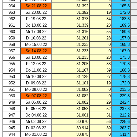
964
So 21.08.22
31.392
0
165,8
963
Sa 20.08.22
31.392
19
172,0
962
Fr 19.08.22
31.373
34
183,3
961
Do 18.08.22
31.339
23
169,5
960
Mi 17.08.22
31.316
55
189,6
959
Di 16.08.22
31.261
28
157,0
958
Mo 15.08.22
31.233
0
165,8
957
So 14.08.22
31.233
0
167,0
956
Sa 13.08.22
31.233
28
173,3
955
Fr 12.08.22
31.205
38
170,8
954
Do 11.08.22
31.167
39
168,3
953
Mi 10.08.22
31.128
27
178,3
952
Di 09.08.22
31.101
19
172,0
951
Mo 08.08.22
31.082
0
213,5
950
So 07.08.22
31.082
0
229,8
949
Sa 06.08.22
31.082
29
242,4
948
Fr 05.08.22
31.053
52
237,3
947
Do 04.08.22
31.001
31
212,2
946
Mi 03.08.22
30.970
56
228,6
945
Di 02.08.22
30.914
39
263,7
944
Mo 01.08.22
30.875
0
311,4