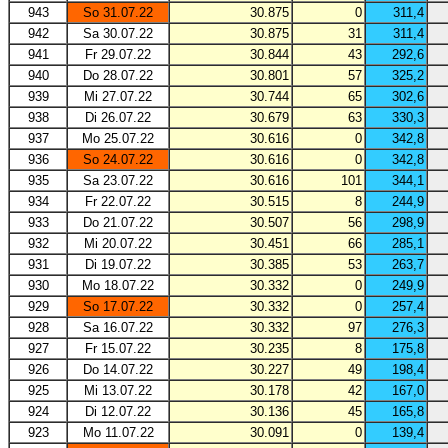
943
So 31.07.22
30.875
0
311,4
942
Sa 30.07.22
30.875
31
311,4
941
Fr 29.07.22
30.844
43
292,6
940
Do 28.07.22
30.801
57
325,2
939
Mi 27.07.22
30.744
65
302,6
938
Di 26.07.22
30.679
63
330,3
937
Mo 25.07.22
30.616
0
342,8
936
So 24.07.22
30.616
0
342,8
935
Sa 23.07.22
30.616
101
344,1
934
Fr 22.07.22
30.515
8
244,9
933
Do 21.07.22
30.507
56
298,9
932
Mi 20.07.22
30.451
66
285,1
931
Di 19.07.22
30.385
53
263,7
930
Mo 18.07.22
30.332
0
249,9
929
So 17.07.22
30.332
0
257,4
928
Sa 16.07.22
30.332
97
276,3
927
Fr 15.07.22
30.235
8
175,8
926
Do 14.07.22
30.227
49
198,4
925
Mi 13.07.22
30.178
42
167,0
924
Di 12.07.22
30.136
45
165,8
923
Mo 11.07.22
30.091
0
139,4