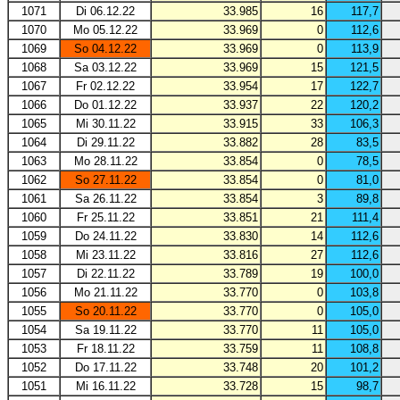
1071
Di 06.12.22
33.985
16
117,7
1070
Mo 05.12.22
33.969
0
112,6
1069
So 04.12.22
33.969
0
113,9
1068
Sa 03.12.22
33.969
15
121,5
1067
Fr 02.12.22
33.954
17
122,7
1066
Do 01.12.22
33.937
22
120,2
1065
Mi 30.11.22
33.915
33
106,3
1064
Di 29.11.22
33.882
28
83,5
1063
Mo 28.11.22
33.854
0
78,5
1062
So 27.11.22
33.854
0
81,0
1061
Sa 26.11.22
33.854
3
89,8
1060
Fr 25.11.22
33.851
21
111,4
1059
Do 24.11.22
33.830
14
112,6
1058
Mi 23.11.22
33.816
27
112,6
1057
Di 22.11.22
33.789
19
100,0
1056
Mo 21.11.22
33.770
0
103,8
1055
So 20.11.22
33.770
0
105,0
1054
Sa 19.11.22
33.770
11
105,0
1053
Fr 18.11.22
33.759
11
108,8
1052
Do 17.11.22
33.748
20
101,2
1051
Mi 16.11.22
33.728
15
98,7