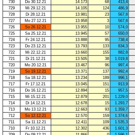
730
Do 30.12.21
14.173
68
413,4
729
Mi 29.12.21
14.105
124
486,9
728
Di 28.12.21
13.981
23
567,8
727
Mo 27.12.21
13.958
3
567,8
726
So 26.12.21
13.955
10
574,0
725
Sa 25.12.21
13.945
57
650,0
724
Fr 24.12.21
13.888
95
738,4
723
Do 23.12.21
13.793
133
834,3
722
Mi 22.12.21
13.660
155
882,8
721
Di 21.12.21
13.505
38
1.019,8
720
Mo 20.12.21
13.467
96
997,4
719
So 19.12.21
13.371
137
992,4
718
Sa 18.12.21
13.234
189
996,1
717
Fr 17.12.21
13.045
151
913,9
716
Do 16.12.21
12.894
15
957,5
715
Mi 15.12.21
12.879
201
1.229,0
714
Di 14.12.21
12.678
15
1.293,7
713
Mo 13.12.21
12.663
93
1.359,7
712
So 12.12.21
12.570
159
1.374,6
711
Sa 11.12.21
12.411
109
1.535,3
710
Fr 10.12.21
12.302
436
1.601,3
709
Do 09.12.21
11.866
0
1.596,1