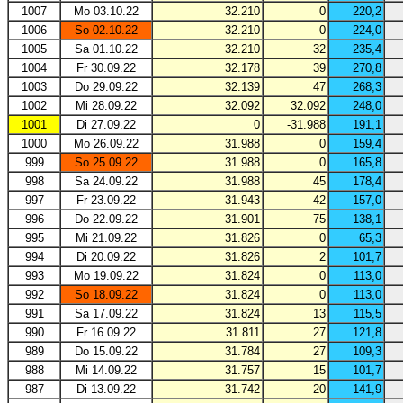
1007
Mo 03.10.22
32.210
0
220,2
1006
So 02.10.22
32.210
0
224,0
1005
Sa 01.10.22
32.210
32
235,4
1004
Fr 30.09.22
32.178
39
270,8
1003
Do 29.09.22
32.139
47
268,3
1002
Mi 28.09.22
32.092
32.092
248,0
1001
Di 27.09.22
0
-31.988
191,1
1000
Mo 26.09.22
31.988
0
159,4
999
So 25.09.22
31.988
0
165,8
998
Sa 24.09.22
31.988
45
178,4
997
Fr 23.09.22
31.943
42
157,0
996
Do 22.09.22
31.901
75
138,1
995
Mi 21.09.22
31.826
0
65,3
994
Di 20.09.22
31.826
2
101,7
993
Mo 19.09.22
31.824
0
113,0
992
So 18.09.22
31.824
0
113,0
991
Sa 17.09.22
31.824
13
115,5
990
Fr 16.09.22
31.811
27
121,8
989
Do 15.09.22
31.784
27
109,3
988
Mi 14.09.22
31.757
15
101,7
987
Di 13.09.22
31.742
20
141,9