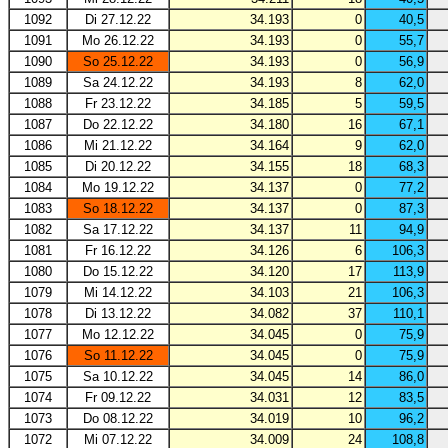
1092
Di 27.12.22
34.193
0
40,5
1091
Mo 26.12.22
34.193
0
55,7
1090
So 25.12.22
34.193
0
56,9
1089
Sa 24.12.22
34.193
8
62,0
1088
Fr 23.12.22
34.185
5
59,5
1087
Do 22.12.22
34.180
16
67,1
1086
Mi 21.12.22
34.164
9
62,0
1085
Di 20.12.22
34.155
18
68,3
1084
Mo 19.12.22
34.137
0
77,2
1083
So 18.12.22
34.137
0
87,3
1082
Sa 17.12.22
34.137
11
94,9
1081
Fr 16.12.22
34.126
6
106,3
1080
Do 15.12.22
34.120
17
113,9
1079
Mi 14.12.22
34.103
21
106,3
1078
Di 13.12.22
34.082
37
110,1
1077
Mo 12.12.22
34.045
0
75,9
1076
So 11.12.22
34.045
0
75,9
1075
Sa 10.12.22
34.045
14
86,0
1074
Fr 09.12.22
34.031
12
83,5
1073
Do 08.12.22
34.019
10
96,2
1072
Mi 07.12.22
34.009
24
108,8