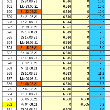
602
Di 24.08.21
6.516
0
10,0
601
Mo 23.08.21
6.516
0
10,0
600
So 22.08.21
6.516
0
10,0
599
Sa 21.08.21
6.516
2
10,0
598
Fr 20.08.21
6.514
-7
8,7
597
Do 19.08.21
6.521
2
7,5
596
Mi 18.08.21
6.519
3
7,5
595
Di 17.08.21
6.516
0
3,7
594
Mo 16.08.21
6.516
0
5,0
593
So 15.08.21
6.516
0
5,0
592
Sa 14.08.21
6.516
1
6,2
591
Fr 13.08.21
6.515
1
7,5
590
Do 12.08.21
6.514
1
7,5
589
Mi 11.08.21
6.513
0
7,5
588
Di 10.08.21
6.513
3
11,2
587
Mo 09.08.21
6.510
0
8,7
586
So 08.08.21
6.510
0
8,7
585
Sa 07.08.21
6.510
2
8,7
584
Fr 06.08.21
6.508
0
7,5
583
Do 05.08.21
6.508
6.508
8,7
582
Mi 04.08.21
0
-6.505
6,2
581
Di 03.08.21
6.505
1
5,0