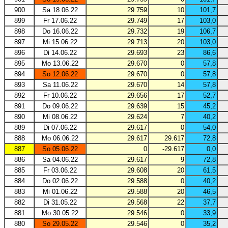
900
Sa 18.06.22
29.759
10
101,7
899
Fr 17.06.22
29.749
17
103,0
898
Do 16.06.22
29.732
19
106,7
897
Mi 15.06.22
29.713
20
103,0
896
Di 14.06.22
29.693
23
86,6
895
Mo 13.06.22
29.670
0
57,8
894
So 12.06.22
29.670
0
57,8
893
Sa 11.06.22
29.670
14
57,8
892
Fr 10.06.22
29.656
17
52,7
891
Do 09.06.22
29.639
15
45,2
890
Mi 08.06.22
29.624
7
40,2
889
Di 07.06.22
29.617
0
54,0
888
Mo 06.06.22
29.617
29.617
72,8
887
So 05.06.22
0
-29.617
0,0
886
Sa 04.06.22
29.617
9
72,8
885
Fr 03.06.22
29.608
20
61,5
884
Do 02.06.22
29.588
0
40,2
883
Mi 01.06.22
29.588
20
46,5
882
Di 31.05.22
29.568
22
37,7
881
Mo 30.05.22
29.546
0
33,9
880
So 29.05.22
29.546
0
35,2