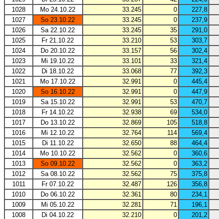
1028
Mo 24.10.22
33.245
0
227,8
1027
So 23.10.22
33.245
0
237,9
1026
Sa 22.10.22
33.245
35
291,0
1025
Fr 21.10.22
33.210
53
303,7
1024
Do 20.10.22
33.157
56
302,4
1023
Mi 19.10.22
33.101
33
321,4
1022
Di 18.10.22
33.068
77
392,3
1021
Mo 17.10.22
32.991
0
445,4
1020
So 16.10.22
32.991
0
447,9
1019
Sa 15.10.22
32.991
53
470,7
1018
Fr 14.10.22
32.938
69
534,0
1017
Do 13.10.22
32.869
105
518,8
1016
Mi 12.10.22
32.764
114
569,4
1015
Di 11.10.22
32.650
88
464,4
1014
Mo 10.10.22
32.562
0
360,6
1013
So 09.10.22
32.562
0
363,2
1012
Sa 08.10.22
32.562
75
375,8
1011
Fr 07.10.22
32.487
126
356,8
1010
Do 06.10.22
32.361
80
234,1
1009
Mi 05.10.22
32.281
71
196,1
1008
Di 04.10.22
32.210
0
201,2