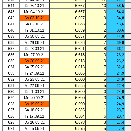
644
Di 05.10.21
6.667
10
58,5
643
Mo 04.10.21
6.657
0
54,8
642
So 03.10.21
6.657
9
54,8
641
Sa 02.10.21
6.648
9
43,6
640
Fr 01.10.21
6.639
2
38,6
639
Do 30.09.21
6.637
9
44,8
638
Mi 29.09.21
6.628
7
39,8
637
Di 28.09.21
6.621
8
36,1
636
Mo 27.09.21
6.613
0
26,2
635
So 26.09.21
6.613
0
26,2
634
Sa 25.09.21
6.613
7
32,4
633
Fr 24.09.21
6.606
6
24,9
632
Do 23.09.21
6.600
5
24,9
631
Mi 22.09.21
6.595
5
22,4
630
Di 21.09.21
6.590
0
24,9
629
Mo 20.09.21
6.590
0
24,9
628
So 19.09.21
6.590
5
24,9
627
Sa 18.09.21
6.585
1
23,7
626
Fr 17.09.21
6.584
6
23,7
625
Do 16.09.21
6.578
3
17,4
624
Mi 15.09.21
6.575
5
17,4