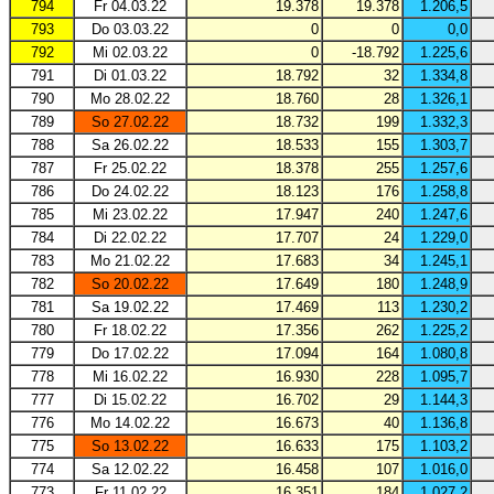
794
Fr 04.03.22
19.378
19.378
1.206,5
793
Do 03.03.22
0
0
0,0
792
Mi 02.03.22
0
-18.792
1.225,6
791
Di 01.03.22
18.792
32
1.334,8
790
Mo 28.02.22
18.760
28
1.326,1
789
So 27.02.22
18.732
199
1.332,3
788
Sa 26.02.22
18.533
155
1.303,7
787
Fr 25.02.22
18.378
255
1.257,6
786
Do 24.02.22
18.123
176
1.258,8
785
Mi 23.02.22
17.947
240
1.247,6
784
Di 22.02.22
17.707
24
1.229,0
783
Mo 21.02.22
17.683
34
1.245,1
782
So 20.02.22
17.649
180
1.248,9
781
Sa 19.02.22
17.469
113
1.230,2
780
Fr 18.02.22
17.356
262
1.225,2
779
Do 17.02.22
17.094
164
1.080,8
778
Mi 16.02.22
16.930
228
1.095,7
777
Di 15.02.22
16.702
29
1.144,3
776
Mo 14.02.22
16.673
40
1.136,8
775
So 13.02.22
16.633
175
1.103,2
774
Sa 12.02.22
16.458
107
1.016,0
773
Fr 11.02.22
16.351
184
1.027,2