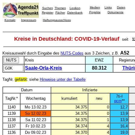
Medien
Links
Daten
Suchen
Themen
Lexikon
Projekte
Dokumente
Register
Fächer
Datenbank
Kontakt
Impressum
Haftungsausschluss
Kreise in Deutschland: COVID-19-Verlauf
seit
1
A52
Kreisauswahl durch Eingabe des
NUTS-Codes
aus 3 Zeichen, z.B.
Kreis
EWZ
Regierun
Saale-Orla-Kreis
80.312
Thür
TagNr.
gefärbt
: siehe
Hinweise unter der Tabelle
Datum
Infizierte
7ti-I
TagNr.*
Wochentag
kumuliert
neu
pcm
**
1140
Mo 13.02.23
34.375
0
12,7
1139
So 12.02.23
34.375
0
13,9
1138
Sa 11.02.23
34.375
1
13,9
1137
Fr 10.02.23
34.374
4
16,4
1136
Do 09.02.23
34.370
4
19,0