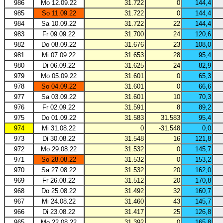
986
Mo 12.09.22
31.722
0
144,4
985
So 11.09.22
31.722
0
144,4
984
Sa 10.09.22
31.722
22
144,4
983
Fr 09.09.22
31.700
24
120,6
982
Do 08.09.22
31.676
23
108,0
981
Mi 07.09.22
31.653
28
95,4
980
Di 06.09.22
31.625
24
82,9
979
Mo 05.09.22
31.601
0
65,3
978
So 04.09.22
31.601
0
66,6
977
Sa 03.09.22
31.601
10
70,3
976
Fr 02.09.22
31.591
8
89,2
975
Do 01.09.22
31.583
31.583
95,4
974
Mi 31.08.22
0
-31.548
0,0
973
Di 30.08.22
31.548
16
121,8
972
Mo 29.08.22
31.532
0
145,7
971
So 28.08.22
31.532
0
153,2
970
Sa 27.08.22
31.532
20
162,0
969
Fr 26.08.22
31.512
20
170,8
968
Do 25.08.22
31.492
32
160,7
967
Mi 24.08.22
31.460
43
145,7
966
Di 23.08.22
31.417
25
126,8
965
Mo 22.08.22
31.392
0
165,8