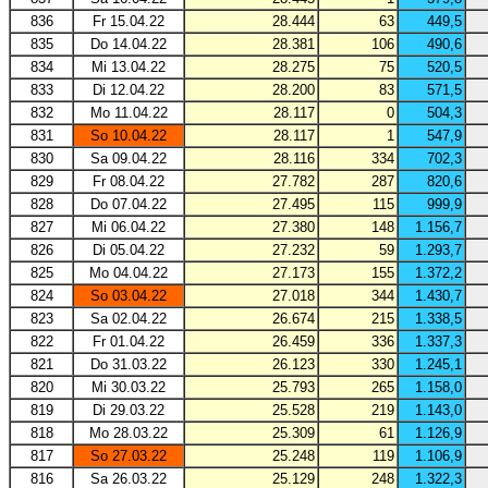
836
Fr 15.04.22
28.444
63
449,5
835
Do 14.04.22
28.381
106
490,6
834
Mi 13.04.22
28.275
75
520,5
833
Di 12.04.22
28.200
83
571,5
832
Mo 11.04.22
28.117
0
504,3
831
So 10.04.22
28.117
1
547,9
830
Sa 09.04.22
28.116
334
702,3
829
Fr 08.04.22
27.782
287
820,6
828
Do 07.04.22
27.495
115
999,9
827
Mi 06.04.22
27.380
148
1.156,7
826
Di 05.04.22
27.232
59
1.293,7
825
Mo 04.04.22
27.173
155
1.372,2
824
So 03.04.22
27.018
344
1.430,7
823
Sa 02.04.22
26.674
215
1.338,5
822
Fr 01.04.22
26.459
336
1.337,3
821
Do 31.03.22
26.123
330
1.245,1
820
Mi 30.03.22
25.793
265
1.158,0
819
Di 29.03.22
25.528
219
1.143,0
818
Mo 28.03.22
25.309
61
1.126,9
817
So 27.03.22
25.248
119
1.106,9
816
Sa 26.03.22
25.129
248
1.322,3