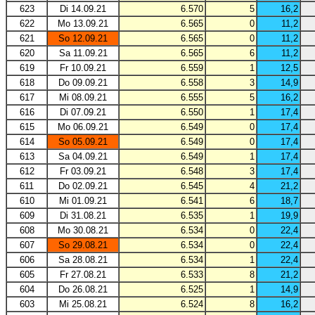
623
Di 14.09.21
6.570
5
16,2
622
Mo 13.09.21
6.565
0
11,2
621
So 12.09.21
6.565
0
11,2
620
Sa 11.09.21
6.565
6
11,2
619
Fr 10.09.21
6.559
1
12,5
618
Do 09.09.21
6.558
3
14,9
617
Mi 08.09.21
6.555
5
16,2
616
Di 07.09.21
6.550
1
17,4
615
Mo 06.09.21
6.549
0
17,4
614
So 05.09.21
6.549
0
17,4
613
Sa 04.09.21
6.549
1
17,4
612
Fr 03.09.21
6.548
3
17,4
611
Do 02.09.21
6.545
4
21,2
610
Mi 01.09.21
6.541
6
18,7
609
Di 31.08.21
6.535
1
19,9
608
Mo 30.08.21
6.534
0
22,4
607
So 29.08.21
6.534
0
22,4
606
Sa 28.08.21
6.534
1
22,4
605
Fr 27.08.21
6.533
8
21,2
604
Do 26.08.21
6.525
1
14,9
603
Mi 25.08.21
6.524
8
16,2