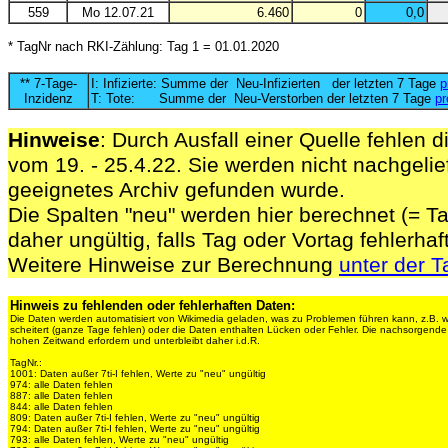
559
Mo 12.07.21
6.460
0
0,0
* TagNr nach RKI-Zählung: Tag 1 = 01.01.2020
** 7-Tage-
I: Infizierte: Summe der Neu-Infizierten der letzten 7 Tage
p
Inzidenz
T: Tote: Summe der Neu-Verstorben der letzten 7 Tage
pr
Hinweise
: Durch Ausfall einer Quelle fehlen d
vom 19. - 25.4.22. Sie werden nicht nachgelief
geeignetes Archiv gefunden wurde.
Die Spalten "neu" werden hier berechnet (= Ta
daher ungültig, falls Tag oder Vortag fehlerhaf
Weitere Hinweise zur Berechnung
unter der T
Hinweis zu fehlenden oder fehlerhaften Daten:
Die Daten werden automatisiert von Wikimedia geladen, was zu Problemen führen kann, z.B. 
scheitert (ganze Tage fehlen) oder die Daten enthalten Lücken oder Fehler. Die nachsorgen
hohen Zeitwand erfordern und unterbleibt daher i.d.R.
TagNr.:
1001: Daten außer 7ti-I fehlen, Werte zu "neu" ungültig
974: alle Daten fehlen
887: alle Daten fehlen
844: alle Daten fehlen
809: Daten außer 7ti-I fehlen, Werte zu "neu" ungültig
794: Daten außer 7ti-I fehlen, Werte zu "neu" ungültig
793: alle Daten fehlen, Werte zu "neu" ungültig