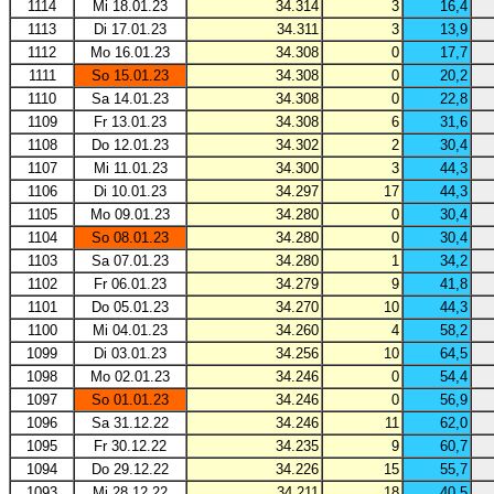
1114
Mi 18.01.23
34.314
3
16,4
1113
Di 17.01.23
34.311
3
13,9
1112
Mo 16.01.23
34.308
0
17,7
1111
So 15.01.23
34.308
0
20,2
1110
Sa 14.01.23
34.308
0
22,8
1109
Fr 13.01.23
34.308
6
31,6
1108
Do 12.01.23
34.302
2
30,4
1107
Mi 11.01.23
34.300
3
44,3
1106
Di 10.01.23
34.297
17
44,3
1105
Mo 09.01.23
34.280
0
30,4
1104
So 08.01.23
34.280
0
30,4
1103
Sa 07.01.23
34.280
1
34,2
1102
Fr 06.01.23
34.279
9
41,8
1101
Do 05.01.23
34.270
10
44,3
1100
Mi 04.01.23
34.260
4
58,2
1099
Di 03.01.23
34.256
10
64,5
1098
Mo 02.01.23
34.246
0
54,4
1097
So 01.01.23
34.246
0
56,9
1096
Sa 31.12.22
34.246
11
62,0
1095
Fr 30.12.22
34.235
9
60,7
1094
Do 29.12.22
34.226
15
55,7
1093
Mi 28.12.22
34.211
18
40,5