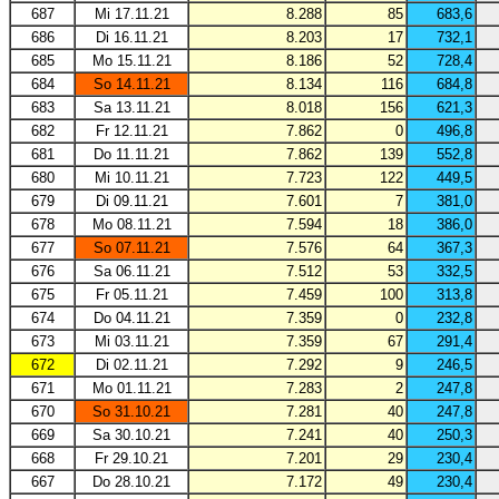
687
Mi 17.11.21
8.288
85
683,6
686
Di 16.11.21
8.203
17
732,1
685
Mo 15.11.21
8.186
52
728,4
684
So 14.11.21
8.134
116
684,8
683
Sa 13.11.21
8.018
156
621,3
682
Fr 12.11.21
7.862
0
496,8
681
Do 11.11.21
7.862
139
552,8
680
Mi 10.11.21
7.723
122
449,5
679
Di 09.11.21
7.601
7
381,0
678
Mo 08.11.21
7.594
18
386,0
677
So 07.11.21
7.576
64
367,3
676
Sa 06.11.21
7.512
53
332,5
675
Fr 05.11.21
7.459
100
313,8
674
Do 04.11.21
7.359
0
232,8
673
Mi 03.11.21
7.359
67
291,4
672
Di 02.11.21
7.292
9
246,5
671
Mo 01.11.21
7.283
2
247,8
670
So 31.10.21
7.281
40
247,8
669
Sa 30.10.21
7.241
40
250,3
668
Fr 29.10.21
7.201
29
230,4
667
Do 28.10.21
7.172
49
230,4