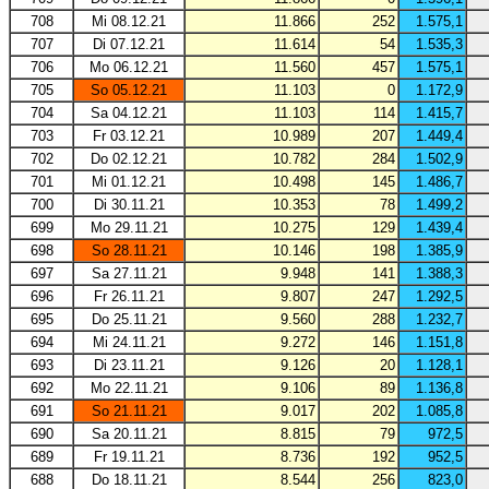
708
Mi 08.12.21
11.866
252
1.575,1
707
Di 07.12.21
11.614
54
1.535,3
706
Mo 06.12.21
11.560
457
1.575,1
705
So 05.12.21
11.103
0
1.172,9
704
Sa 04.12.21
11.103
114
1.415,7
703
Fr 03.12.21
10.989
207
1.449,4
702
Do 02.12.21
10.782
284
1.502,9
701
Mi 01.12.21
10.498
145
1.486,7
700
Di 30.11.21
10.353
78
1.499,2
699
Mo 29.11.21
10.275
129
1.439,4
698
So 28.11.21
10.146
198
1.385,9
697
Sa 27.11.21
9.948
141
1.388,3
696
Fr 26.11.21
9.807
247
1.292,5
695
Do 25.11.21
9.560
288
1.232,7
694
Mi 24.11.21
9.272
146
1.151,8
693
Di 23.11.21
9.126
20
1.128,1
692
Mo 22.11.21
9.106
89
1.136,8
691
So 21.11.21
9.017
202
1.085,8
690
Sa 20.11.21
8.815
79
972,5
689
Fr 19.11.21
8.736
192
952,5
688
Do 18.11.21
8.544
256
823,0