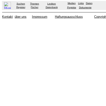
Medien
Links
Daten
Suchen
Themen
Lexikon
Register
Fächer
Datenbank
Projekte
Dokumente
Kontakt
über uns
Impressum
Haftungsausschluss
Copyrigh