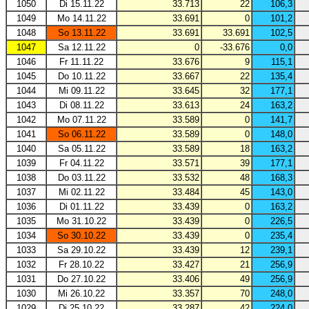
1050
Di 15.11.22
33.713
22
106,3
1049
Mo 14.11.22
33.691
0
101,2
1048
So 13.11.22
33.691
33.691
102,5
1047
Sa 12.11.22
0
-33.676
0,0
1046
Fr 11.11.22
33.676
9
115,1
1045
Do 10.11.22
33.667
22
135,4
1044
Mi 09.11.22
33.645
32
177,1
1043
Di 08.11.22
33.613
24
163,2
1042
Mo 07.11.22
33.589
0
141,7
1041
So 06.11.22
33.589
0
148,0
1040
Sa 05.11.22
33.589
18
163,2
1039
Fr 04.11.22
33.571
39
177,1
1038
Do 03.11.22
33.532
48
168,3
1037
Mi 02.11.22
33.484
45
143,0
1036
Di 01.11.22
33.439
0
163,2
1035
Mo 31.10.22
33.439
0
226,5
1034
So 30.10.22
33.439
0
235,4
1033
Sa 29.10.22
33.439
12
239,1
1032
Fr 28.10.22
33.427
21
256,9
1031
Do 27.10.22
33.406
49
256,9
1030
Mi 26.10.22
33.357
70
248,0
1029
Di 25.10.22
33.287
42
224,0