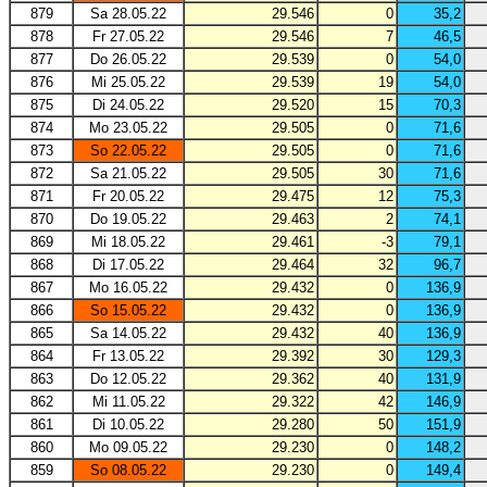
879
Sa 28.05.22
29.546
0
35,2
878
Fr 27.05.22
29.546
7
46,5
877
Do 26.05.22
29.539
0
54,0
876
Mi 25.05.22
29.539
19
54,0
875
Di 24.05.22
29.520
15
70,3
874
Mo 23.05.22
29.505
0
71,6
873
So 22.05.22
29.505
0
71,6
872
Sa 21.05.22
29.505
30
71,6
871
Fr 20.05.22
29.475
12
75,3
870
Do 19.05.22
29.463
2
74,1
869
Mi 18.05.22
29.461
-3
79,1
868
Di 17.05.22
29.464
32
96,7
867
Mo 16.05.22
29.432
0
136,9
866
So 15.05.22
29.432
0
136,9
865
Sa 14.05.22
29.432
40
136,9
864
Fr 13.05.22
29.392
30
129,3
863
Do 12.05.22
29.362
40
131,9
862
Mi 11.05.22
29.322
42
146,9
861
Di 10.05.22
29.280
50
151,9
860
Mo 09.05.22
29.230
0
148,2
859
So 08.05.22
29.230
0
149,4