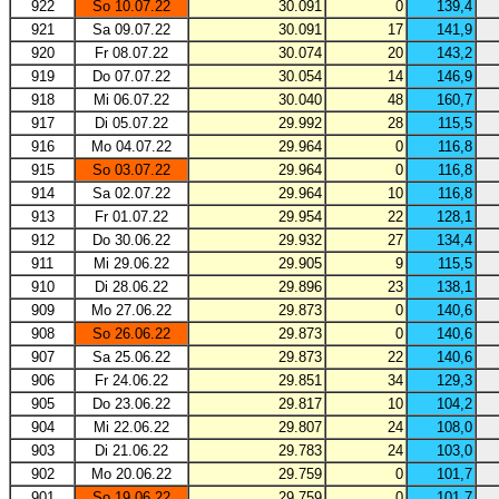
922
So 10.07.22
30.091
0
139,4
921
Sa 09.07.22
30.091
17
141,9
920
Fr 08.07.22
30.074
20
143,2
919
Do 07.07.22
30.054
14
146,9
918
Mi 06.07.22
30.040
48
160,7
917
Di 05.07.22
29.992
28
115,5
916
Mo 04.07.22
29.964
0
116,8
915
So 03.07.22
29.964
0
116,8
914
Sa 02.07.22
29.964
10
116,8
913
Fr 01.07.22
29.954
22
128,1
912
Do 30.06.22
29.932
27
134,4
911
Mi 29.06.22
29.905
9
115,5
910
Di 28.06.22
29.896
23
138,1
909
Mo 27.06.22
29.873
0
140,6
908
So 26.06.22
29.873
0
140,6
907
Sa 25.06.22
29.873
22
140,6
906
Fr 24.06.22
29.851
34
129,3
905
Do 23.06.22
29.817
10
104,2
904
Mi 22.06.22
29.807
24
108,0
903
Di 21.06.22
29.783
24
103,0
902
Mo 20.06.22
29.759
0
101,7
901
So 19.06.22
29.759
0
101,7