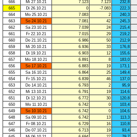
666
Mi 27.10.21
7.123
7.123
232,8
665
Di 26.10.21
0
-7.083
222,3
664
Mo 25.10.21
7.083
2
240,3
663
So 24.10.21
7.081
42
245,3
662
Sa 23.10.21
7.039
24
215,4
661
Fr 22.10.21
7.015
29
219,2
660
Do 21.10.21
6.986
50
212,9
659
Mi 20.10.21
6.936
33
176,8
658
Di 19.10.21
6.903
12
155,6
657
Mo 18.10.21
6.891
8
183,0
656
So 17.10.21
6.883
19
173,1
655
Sa 16.10.21
6.864
25
149,4
654
Fr 15.10.21
6.839
46
137,0
653
Do 14.10.21
6.793
2
95,9
652
Mi 13.10.21
6.791
19
114,6
651
Di 12.10.21
6.772
30
120,8
650
Mo 11.10.21
6.742
0
103,4
649
So 10.10.21
6.742
0
104,6
648
Sa 09.10.21
6.742
13
113,3
647
Fr 08.10.21
6.729
16
110,8
646
Do 07.10.21
6.713
19
93,4
645
Mi 06.10.21
6.694
27
79,7