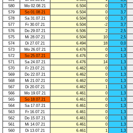
580
Mo 02.08.21
6.504
0
3,7
579
So 01.08.21
6.504
0
3,7
578
Sa 31.07.21
6.504
0
3,7
577
Fr 30.07.21
6.504
-2
3,7
576
Do 29.07.21
6.506
2
2,5
575
Mi 28.07.21
6.504
10
2,5
574
Di 27.07.21
6.494
18
0,0
573
Mo 26.07.21
6.476
0
1,3
572
So 25.07.21
6.476
0
1,3
571
Sa 24.07.21
6.476
14
1,3
570
Fr 23.07.21
6.462
0
1,3
569
Do 22.07.21
6.462
0
1,3
568
Mi 21.07.21
6.462
0
1,3
567
Di 20.07.21
6.462
1
1,3
566
Mo 19.07.21
6.461
0
1,3
565
So 18.07.21
6.461
0
1,3
564
Sa 17.07.21
6.461
0
1,3
563
Fr 16.07.21
6.461
0
1,3
562
Do 15.07.21
6.461
0
1,3
561
Mi 14.07.21
6.461
0
1,3
560
Di 13.07.21
6.461
1
1,3