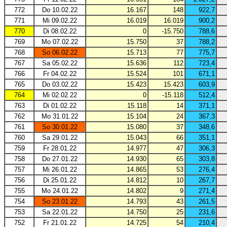
772
Do 10.02.22
16.167
148
922,7
771
Mi 09.02.22
16.019
16.019
900,2
770
Di 08.02.22
0
-15.750
788,6
769
Mo 07.02.22
15.750
37
788,2
768
So 06.02.22
15.713
77
775,7
767
Sa 05.02.22
15.636
112
723,4
766
Fr 04.02.22
15.524
101
671,1
765
Do 03.02.22
15.423
15.423
603,9
764
Mi 02.02.22
0
-15.118
512,4
763
Di 01.02.22
15.118
14
371,1
762
Mo 31.01.22
15.104
24
367,3
761
So 30.01.22
15.080
37
348,6
760
Sa 29.01.22
15.043
66
351,1
759
Fr 28.01.22
14.977
47
306,3
758
Do 27.01.22
14.930
65
303,8
757
Mi 26.01.22
14.865
53
276,4
756
Di 25.01.22
14.812
10
267,7
755
Mo 24.01.22
14.802
9
271,4
754
So 23.01.22
14.793
43
261,5
753
Sa 22.01.22
14.750
25
231,6
752
Fr 21.01.22
14.725
54
210,4