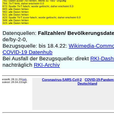
792: Daten außer 7ti-I fehlen, Werte zu "neu" ungültig
764: 7ti-T fehlt, daher erscheint 0,0
672: Spalte 7ti-T falsch, wurde gelöscht, daher erscheint 0,0
665: alle Daten fehlen
582: alle Daten fehlen
521: alle Daten fehlen
423: Spalte 7ti-T zuvor falsch, wurde gelöscht, daher erscheint 0,0
349: alle Daten fehlen
315: alle Daten fehlen
Datenquellen:
Fallzahlen/
Bevölkerungsdat
de/by-2-0,
Bezugsquelle: bis 18.4.22:
Wikimedia-Comm
COVID-19 Datenhub
Bei Ausfall der Bezugsquelle: direkt
RKI-Dash
nachträglich
RKI-Archiv
erstellt: 28.11.20/
zgh
Coronavirus-SARS-CoV-2
COVID-19-Pandemie
zuletzt: 26.04.22/zgh
Deutschland