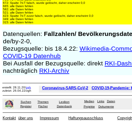
672: Spalte 7ti-T falsch, wurde gelöscht, daher erscheint 0,0
665: alle Daten fehlen
582: alle Daten fehlen
521: alle Daten fehlen
423: Spalte 7ti-T zuvor falsch, wurde gelöscht, daher erscheint 0,0
349: alle Daten fehlen
315: alle Daten fehlen
Datenquellen:
Fallzahlen/
Bevölkerungsdat
de/by-2-0,
Bezugsquelle: bis 18.4.22:
Wikimedia-Comm
COVID-19 Datenhub
Bei Ausfall der Bezugsquelle: direkt
RKI-Dash
nachträglich
RKI-Archiv
erstellt: 28.11.20/
zgh
Coronavirus-SARS-CoV-2
COVID-19-Pandemie: K
zuletzt: 26.04.22/zgh
Medien
Links
Daten
Suchen
Themen
Lexikon
Register
Fächer
Datenbank
Projekte
Dokumente
Kontakt
über uns
Impressum
Haftungsausschluss
Copyrigh