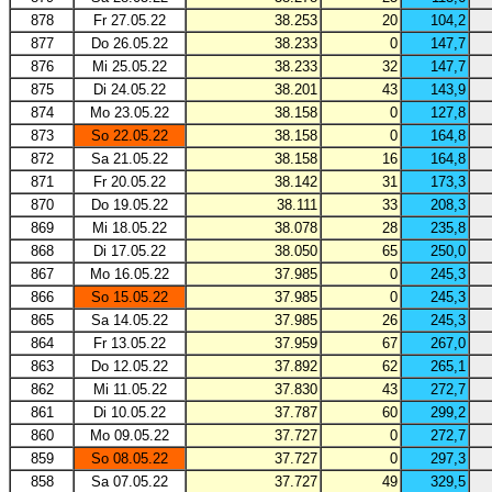
878
Fr 27.05.22
38.253
20
104,2
877
Do 26.05.22
38.233
0
147,7
876
Mi 25.05.22
38.233
32
147,7
875
Di 24.05.22
38.201
43
143,9
874
Mo 23.05.22
38.158
0
127,8
873
So 22.05.22
38.158
0
164,8
872
Sa 21.05.22
38.158
16
164,8
871
Fr 20.05.22
38.142
31
173,3
870
Do 19.05.22
38.111
33
208,3
869
Mi 18.05.22
38.078
28
235,8
868
Di 17.05.22
38.050
65
250,0
867
Mo 16.05.22
37.985
0
245,3
866
So 15.05.22
37.985
0
245,3
865
Sa 14.05.22
37.985
26
245,3
864
Fr 13.05.22
37.959
67
267,0
863
Do 12.05.22
37.892
62
265,1
862
Mi 11.05.22
37.830
43
272,7
861
Di 10.05.22
37.787
60
299,2
860
Mo 09.05.22
37.727
0
272,7
859
So 08.05.22
37.727
0
297,3
858
Sa 07.05.22
37.727
49
329,5