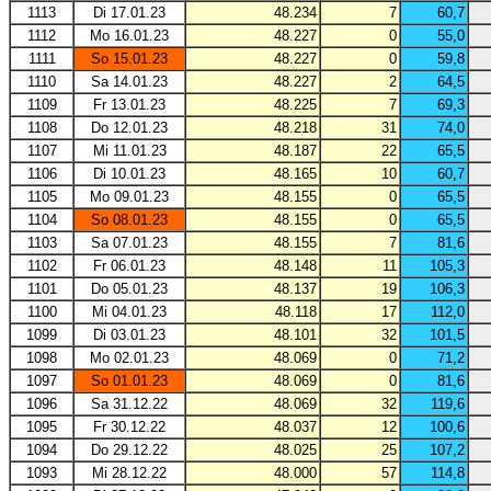
1113
Di 17.01.23
48.234
7
60,7
1112
Mo 16.01.23
48.227
0
55,0
1111
So 15.01.23
48.227
0
59,8
1110
Sa 14.01.23
48.227
2
64,5
1109
Fr 13.01.23
48.225
7
69,3
1108
Do 12.01.23
48.218
31
74,0
1107
Mi 11.01.23
48.187
22
65,5
1106
Di 10.01.23
48.165
10
60,7
1105
Mo 09.01.23
48.155
0
65,5
1104
So 08.01.23
48.155
0
65,5
1103
Sa 07.01.23
48.155
7
81,6
1102
Fr 06.01.23
48.148
11
105,3
1101
Do 05.01.23
48.137
19
106,3
1100
Mi 04.01.23
48.118
17
112,0
1099
Di 03.01.23
48.101
32
101,5
1098
Mo 02.01.23
48.069
0
71,2
1097
So 01.01.23
48.069
0
81,6
1096
Sa 31.12.22
48.069
32
119,6
1095
Fr 30.12.22
48.037
12
100,6
1094
Do 29.12.22
48.025
25
107,2
1093
Mi 28.12.22
48.000
57
114,8