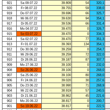
921
Sa 09.07.22
39.809
54
320,1
920
Fr 08.07.22
39.755
59
338,0
919
Do 07.07.22
39.696
66
325,7
918
Mi 06.07.22
39.630
94
354,1
917
Di 05.07.22
39.536
66
331,4
916
Mo 04.07.22
39.470
0
326,7
915
So 03.07.22
39.470
0
334,3
914
Sa 02.07.22
39.470
77
351,3
913
Fr 01.07.22
39.393
134
354,1
912
Do 30.06.22
39.259
0
254,7
911
Mi 29.06.22
39.259
72
322,0
910
Di 28.06.22
39.187
87
307,7
909
Mo 27.06.22
39.100
0
232,0
908
So 26.06.22
39.100
0
268,0
907
Sa 25.06.22
39.100
80
268,0
906
Fr 24.06.22
39.020
30
257,6
905
Do 23.06.22
38.990
71
268,9
904
Mi 22.06.22
38.919
57
240,5
903
Di 21.06.22
38.862
45
221,6
902
Mo 20.06.22
38.817
0
200,7
901
So 19.06.22
38.817
0
222,5