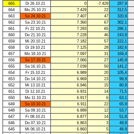
665
Di 26.10.21
0
-7.429
287,9
664
Mo 25.10.21
7.429
22
312,5
663
So 24.10.21
7.407
47
320,9
662
Sa 23.10.21
7.360
67
302,1
661
Fr 22.10.21
7.293
65
286,1
660
Do 21.10.21
7.228
46
243,8
659
Mi 20.10.21
7.182
57
222,1
658
Di 19.10.21
7.125
28
182,6
657
Mo 18.10.21
7.097
31
169,4
656
So 17.10.21
7.066
27
145,9
655
Sa 16.10.21
7.039
50
141,2
654
Fr 15.10.21
6.989
20
105,4
653
Do 14.10.21
6.969
23
99,8
652
Mi 13.10.21
6.946
15
80,9
651
Di 12.10.21
6.931
14
71,5
650
Mo 11.10.21
6.917
6
63,1
649
So 10.10.21
6.911
22
65,9
648
Sa 09.10.21
6.889
12
53,7
647
Fr 08.10.21
6.877
14
51,8
646
Do 07.10.21
6.863
3
49,9
645
Mi 06.10.21
6.860
5
48,9