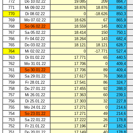
772
Do 10.02.22
19.085
209
884,7
771
Mi 09.02.22
18.876
18.876
896,0
770
Di 08.02.22
0
-18.626
850,3
769
Mo 07.02.22
18.626
67
865,9
768
So 06.02.22
18.559
145
802,8
767
Sa 05.02.22
18.414
150
750,1
766
Fr 04.02.22
18.264
143
682,4
765
Do 03.02.22
18.121
18.121
628,7
764
Mi 02.02.22
0
-17.771
527,4
763
Di 01.02.22
17.771
65
440,5
762
Mo 31.01.22
17.706
0
409,4
761
So 30.01.22
17.706
89
409,4
760
Sa 29.01.22
17.617
76
368,0
759
Fr 28.01.22
17.541
86
324,7
758
Do 27.01.22
17.455
92
288,0
757
Mi 26.01.22
17.363
60
239,1
756
Di 25.01.22
17.303
32
227,8
755
Mo 24.01.22
17.271
0
214,6
754
So 23.01.22
17.271
49
214,6
753
Sa 22.01.22
17.222
26
178,8
752
Fr 21.01.22
17.196
47
182,6
751
Do 20.01.22
17.149
40
178,8