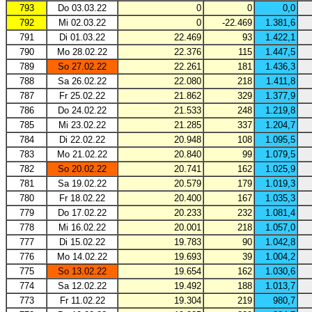
793
Do 03.03.22
0
0
0,0
792
Mi 02.03.22
0
-22.469
1.381,6
791
Di 01.03.22
22.469
93
1.422,1
790
Mo 28.02.22
22.376
115
1.447,5
789
So 27.02.22
22.261
181
1.436,3
788
Sa 26.02.22
22.080
218
1.411,8
787
Fr 25.02.22
21.862
329
1.377,9
786
Do 24.02.22
21.533
248
1.219,8
785
Mi 23.02.22
21.285
337
1.204,7
784
Di 22.02.22
20.948
108
1.095,5
783
Mo 21.02.22
20.840
99
1.079,5
782
So 20.02.22
20.741
162
1.025,9
781
Sa 19.02.22
20.579
179
1.019,3
780
Fr 18.02.22
20.400
167
1.035,3
779
Do 17.02.22
20.233
232
1.081,4
778
Mi 16.02.22
20.001
218
1.057,0
777
Di 15.02.22
19.783
90
1.042,8
776
Mo 14.02.22
19.693
39
1.004,2
775
So 13.02.22
19.654
162
1.030,6
774
Sa 12.02.22
19.492
188
1.013,7
773
Fr 11.02.22
19.304
219
980,7