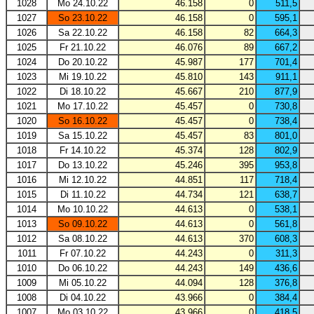
1028
Mo 24.10.22
46.158
0
511,5
1027
So 23.10.22
46.158
0
595,1
1026
Sa 22.10.22
46.158
82
664,3
1025
Fr 21.10.22
46.076
89
667,2
1024
Do 20.10.22
45.987
177
701,4
1023
Mi 19.10.22
45.810
143
911,1
1022
Di 18.10.22
45.667
210
877,9
1021
Mo 17.10.22
45.457
0
730,8
1020
So 16.10.22
45.457
0
738,4
1019
Sa 15.10.22
45.457
83
801,0
1018
Fr 14.10.22
45.374
128
802,9
1017
Do 13.10.22
45.246
395
953,8
1016
Mi 12.10.22
44.851
117
718,4
1015
Di 11.10.22
44.734
121
638,7
1014
Mo 10.10.22
44.613
0
538,1
1013
So 09.10.22
44.613
0
561,8
1012
Sa 08.10.22
44.613
370
608,3
1011
Fr 07.10.22
44.243
0
311,3
1010
Do 06.10.22
44.243
149
436,6
1009
Mi 05.10.22
44.094
128
376,8
1008
Di 04.10.22
43.966
0
384,4
1007
Mo 03.10.22
43.966
0
418,5