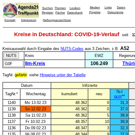
Medien
Links
Daten
Suchen
Themen
Lexikon
Projekte
Dokumente
Register
Fächer
Datenbank
Kontakt
Impressum
Haftungsausschluss
Kreise in Deutschland: COVID-19-Verlauf
seit
1
A52
Kreisauswahl durch Eingabe des
NUTS-Codes
aus 3 Zeichen, z.B.
Kreis
EWZ
Regierun
Ilm-Kreis
106.249
Thür
TagNr.
gefärbt
: siehe
Hinweise unter der Tabelle
Datum
Infizierte
7ti-I
TagNr.*
Wochentag
kumuliert
neu
pcm
**
1140
Mo 13.02.23
48.362
0
31,3
1139
So 12.02.23
48.362
0
37,0
1138
Sa 11.02.23
48.362
5
39,9
1137
Fr 10.02.23
48.357
10
39,9
1136
Do 09.02.23
48.347
3
32,3
1135
Mi 08.02.23
48.344
9
37,0