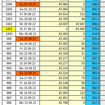
1006
So 02.10.22
43.966
0
438,5
1005
Sa 01.10.22
43.966
52
466,0
1004
Fr 30.09.22
43.914
131
469,8
1003
Do 29.09.22
43.783
86
427,1
1002
Mi 28.09.22
43.697
43.697
368,2
1001
Di 27.09.22
0
-43.483
278,1
1000
Mo 26.09.22
43.483
0
214,5
999
So 25.09.22
43.483
0
225,9
998
Sa 24.09.22
43.483
60
243,9
997
Fr 23.09.22
43.423
95
259,5
996
Do 22.09.22
43.328
51
254,7
995
Mi 21.09.22
43.277
0
297,3
994
Di 20.09.22
43.277
53
403,4
993
Mo 19.09.22
43.224
0
383,5
992
So 18.09.22
43.224
0
383,5
991
Sa 17.09.22
43.224
75
412,9
990
Fr 16.09.22
43.149
90
427,1
989
Do 15.09.22
43.059
96
392,0
988
Mi 14.09.22
42.963
112
351,3
987
Di 13.09.22
42.851
63
334,3
986
Mo 12.09.22
42.788
0
317,2