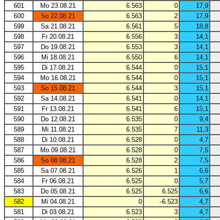
601
Mo 23.08.21
6.563
0
17,9
600
So 22.08.21
6.563
2
17,9
599
Sa 21.08.21
6.561
5
18,8
598
Fr 20.08.21
6.556
3
14,1
597
Do 19.08.21
6.553
3
14,1
596
Mi 18.08.21
6.550
6
14,1
595
Di 17.08.21
6.544
0
15,1
594
Mo 16.08.21
6.544
0
15,1
593
So 15.08.21
6.544
3
15,1
592
Sa 14.08.21
6.541
0
14,1
591
Fr 13.08.21
6.541
6
15,1
590
Do 12.08.21
6.535
0
9,4
589
Mi 11.08.21
6.535
7
11,3
588
Di 10.08.21
6.528
0
4,7
587
Mo 09.08.21
6.528
0
7,5
586
So 08.08.21
6.528
2
7,5
585
Sa 07.08.21
6.526
1
6,6
584
Fr 06.08.21
6.525
0
5,7
583
Do 05.08.21
6.525
6.525
6,6
582
Mi 04.08.21
0
-6.523
4,7
581
Di 03.08.21
6.523
3
4,7