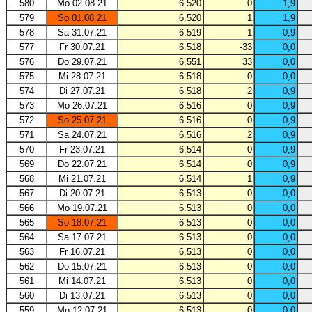
580
Mo 02.08.21
6.520
0
1,9
579
So 01.08.21
6.520
1
1,9
578
Sa 31.07.21
6.519
1
0,9
577
Fr 30.07.21
6.518
-33
0,0
576
Do 29.07.21
6.551
33
0,0
575
Mi 28.07.21
6.518
0
0,0
574
Di 27.07.21
6.518
2
0,9
573
Mo 26.07.21
6.516
0
0,9
572
So 25.07.21
6.516
0
0,9
571
Sa 24.07.21
6.516
2
0,9
570
Fr 23.07.21
6.514
0
0,9
569
Do 22.07.21
6.514
0
0,9
568
Mi 21.07.21
6.514
1
0,9
567
Di 20.07.21
6.513
0
0,0
566
Mo 19.07.21
6.513
0
0,0
565
So 18.07.21
6.513
0
0,0
564
Sa 17.07.21
6.513
0
0,0
563
Fr 16.07.21
6.513
0
0,0
562
Do 15.07.21
6.513
0
0,0
561
Mi 14.07.21
6.513
0
0,0
560
Di 13.07.21
6.513
0
0,0
559
Mo 12.07.21
6.513
0
0,0