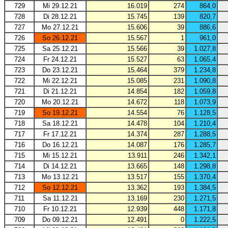
729
Mi 29.12.21
16.019
274
864,0
728
Di 28.12.21
15.745
139
820,7
727
Mo 27.12.21
15.606
39
886,6
726
So 26.12.21
15.567
1
961,0
725
Sa 25.12.21
15.566
39
1.027,8
724
Fr 24.12.21
15.527
63
1.065,4
723
Do 23.12.21
15.464
379
1.234,8
722
Mi 22.12.21
15.085
231
1.090,8
721
Di 21.12.21
14.854
182
1.059,8
720
Mo 20.12.21
14.672
118
1.073,9
719
So 19.12.21
14.554
76
1.128,5
718
Sa 18.12.21
14.478
104
1.210,4
717
Fr 17.12.21
14.374
287
1.288,5
716
Do 16.12.21
14.087
176
1.285,7
715
Mi 15.12.21
13.911
246
1.342,1
714
Di 14.12.21
13.665
148
1.298,8
713
Mo 13.12.21
13.517
155
1.370,4
712
So 12.12.21
13.362
193
1.384,5
711
Sa 11.12.21
13.169
230
1.271,5
710
Fr 10.12.21
12.939
448
1.171,8
709
Do 09.12.21
12.491
0
1.222,5