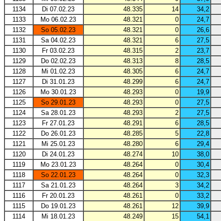
1134
Di 07.02.23
48.335
14
34,2
1133
Mo 06.02.23
48.321
0
24,7
1132
So 05.02.23
48.321
0
26,6
1131
Sa 04.02.23
48.321
6
27,5
1130
Fr 03.02.23
48.315
2
23,7
1129
Do 02.02.23
48.313
8
28,5
1128
Mi 01.02.23
48.305
6
24,7
1127
Di 31.01.23
48.299
6
24,7
1126
Mo 30.01.23
48.293
0
19,9
1125
So 29.01.23
48.293
0
27,5
1124
Sa 28.01.23
48.293
2
27,5
1123
Fr 27.01.23
48.291
6
28,5
1122
Do 26.01.23
48.285
5
22,8
1121
Mi 25.01.23
48.280
6
29,4
1120
Di 24.01.23
48.274
10
38,0
1119
Mo 23.01.23
48.264
0
30,4
1118
So 22.01.23
48.264
0
32,3
1117
Sa 21.01.23
48.264
3
34,2
1116
Fr 20.01.23
48.261
0
33,2
1115
Do 19.01.23
48.261
12
39,9
1114
Mi 18.01.23
48.249
15
54,1