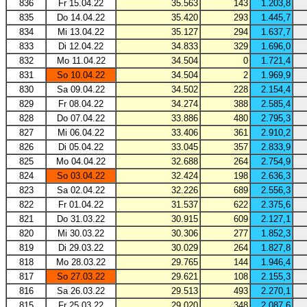
836
Fr 15.04.22
35.563
143
1.203,8
835
Do 14.04.22
35.420
293
1.445,7
834
Mi 13.04.22
35.127
294
1.637,7
833
Di 12.04.22
34.833
329
1.696,0
832
Mo 11.04.22
34.504
0
1.721,4
831
So 10.04.22
34.504
2
1.969,9
830
Sa 09.04.22
34.502
228
2.154,4
829
Fr 08.04.22
34.274
388
2.585,4
828
Do 07.04.22
33.886
480
2.795,3
827
Mi 06.04.22
33.406
361
2.910,2
826
Di 05.04.22
33.045
357
2.833,9
825
Mo 04.04.22
32.688
264
2.754,9
824
So 03.04.22
32.424
198
2.636,3
823
Sa 02.04.22
32.226
689
2.556,3
822
Fr 01.04.22
31.537
622
2.375,6
821
Do 31.03.22
30.915
609
2.127,1
820
Mi 30.03.22
30.306
277
1.852,3
819
Di 29.03.22
30.029
264
1.827,8
818
Mo 28.03.22
29.765
144
1.946,4
817
So 27.03.22
29.621
108
2.155,3
816
Sa 26.03.22
29.513
493
2.270,1
815
Fr 25.03.22
29.020
348
2.087,6