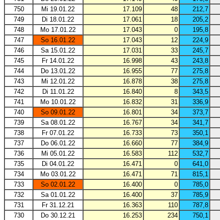
750
Mi 19.01.22
17.109
48
212,7
749
Di 18.01.22
17.061
18
205,2
748
Mo 17.01.22
17.043
0
195,8
747
So 16.01.22
17.043
12
224,9
746
Sa 15.01.22
17.031
33
245,7
745
Fr 14.01.22
16.998
43
243,8
744
Do 13.01.22
16.955
77
275,8
743
Mi 12.01.22
16.878
38
275,8
742
Di 11.01.22
16.840
8
343,5
741
Mo 10.01.22
16.832
31
336,9
740
So 09.01.22
16.801
34
373,7
739
Sa 08.01.22
16.767
34
341,7
738
Fr 07.01.22
16.733
73
350,1
737
Do 06.01.22
16.660
77
384,9
736
Mi 05.01.22
16.583
112
532,7
735
Di 04.01.22
16.471
0
641,0
734
Mo 03.01.22
16.471
71
815,1
733
So 02.01.22
16.400
0
785,0
732
Sa 01.01.22
16.400
37
785,9
731
Fr 31.12.21
16.363
110
787,8
730
Do 30.12.21
16.253
234
750,1