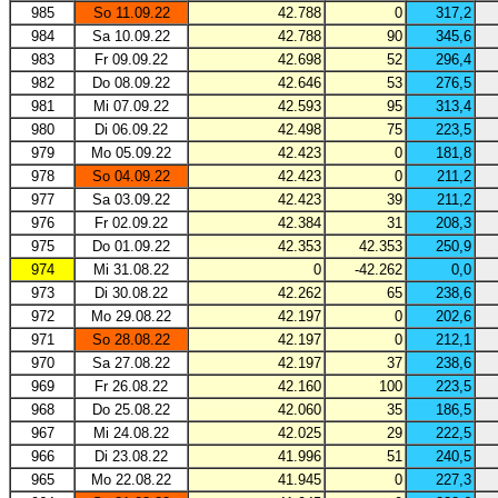
985
So 11.09.22
42.788
0
317,2
984
Sa 10.09.22
42.788
90
345,6
983
Fr 09.09.22
42.698
52
296,4
982
Do 08.09.22
42.646
53
276,5
981
Mi 07.09.22
42.593
95
313,4
980
Di 06.09.22
42.498
75
223,5
979
Mo 05.09.22
42.423
0
181,8
978
So 04.09.22
42.423
0
211,2
977
Sa 03.09.22
42.423
39
211,2
976
Fr 02.09.22
42.384
31
208,3
975
Do 01.09.22
42.353
42.353
250,9
974
Mi 31.08.22
0
-42.262
0,0
973
Di 30.08.22
42.262
65
238,6
972
Mo 29.08.22
42.197
0
202,6
971
So 28.08.22
42.197
0
212,1
970
Sa 27.08.22
42.197
37
238,6
969
Fr 26.08.22
42.160
100
223,5
968
Do 25.08.22
42.060
35
186,5
967
Mi 24.08.22
42.025
29
222,5
966
Di 23.08.22
41.996
51
240,5
965
Mo 22.08.22
41.945
0
227,3