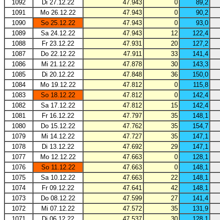
1092
Di 27.12.22
47.943
0
89,2
1091
Mo 26.12.22
47.943
0
90,2
1090
So 25.12.22
47.943
0
93,0
1089
Sa 24.12.22
47.943
12
122,4
1088
Fr 23.12.22
47.931
20
127,2
1087
Do 22.12.22
47.911
33
141,4
1086
Mi 21.12.22
47.878
30
143,3
1085
Di 20.12.22
47.848
36
150,0
1084
Mo 19.12.22
47.812
0
115,8
1083
So 18.12.22
47.812
0
142,4
1082
Sa 17.12.22
47.812
15
142,4
1081
Fr 16.12.22
47.797
35
148,1
1080
Do 15.12.22
47.762
35
154,7
1079
Mi 14.12.22
47.727
35
147,1
1078
Di 13.12.22
47.692
29
147,1
1077
Mo 12.12.22
47.663
0
128,1
1076
So 11.12.22
47.663
0
148,1
1075
Sa 10.12.22
47.663
22
148,1
1074
Fr 09.12.22
47.641
42
148,1
1073
Do 08.12.22
47.599
27
141,4
1072
Mi 07.12.22
47.572
35
131,9
1071
Di 06.12.22
47.537
30
128,1