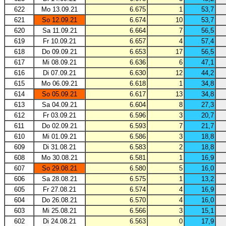
622
Mo 13.09.21
6.675
1
53,7
621
So 12.09.21
6.674
10
53,7
620
Sa 11.09.21
6.664
7
56,5
619
Fr 10.09.21
6.657
4
57,4
618
Do 09.09.21
6.653
17
56,5
617
Mi 08.09.21
6.636
6
47,1
616
Di 07.09.21
6.630
12
44,2
615
Mo 06.09.21
6.618
1
34,8
614
So 05.09.21
6.617
13
34,8
613
Sa 04.09.21
6.604
8
27,3
612
Fr 03.09.21
6.596
3
20,7
611
Do 02.09.21
6.593
7
21,7
610
Mi 01.09.21
6.586
3
18,8
609
Di 31.08.21
6.583
2
18,8
608
Mo 30.08.21
6.581
1
16,9
607
So 29.08.21
6.580
5
16,0
606
Sa 28.08.21
6.575
1
13,2
605
Fr 27.08.21
6.574
4
16,9
604
Do 26.08.21
6.570
4
16,0
603
Mi 25.08.21
6.566
3
15,1
602
Di 24.08.21
6.563
0
17,9