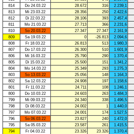
814
Do 24.03.22
28.672
316
2.239,1
813
Mi 23.03.22
28.356
250
2.422,6
812
Di 22.03.22
28.106
393
2.457,4
811
Mo 21.03.22
27.713
366
2.231,6
810
So 20.03.22
27.347
27.347
2.161,9
809
Sa 19.03.22
0
-26.813
2.094,6
808
Fr 18.03.22
26.813
513
1.980,3
807
Do 17.03.22
26.300
510
1.601,9
806
Mi 16.03.22
25.790
290
1.370,4
805
Di 15.03.22
25.500
151
1.341,2
804
Mo 14.03.22
25.349
293
1.275,3
803
So 13.03.22
25.056
148
1.164,3
802
Sa 12.03.22
24.908
197
1.158,6
801
Fr 11.03.22
24.711
108
1.246,1
800
Do 10.03.22
24.603
263
1.484,3
799
Mi 09.03.22
24.340
338
1.496,5
798
Di 08.03.22
24.002
1
1.440,0
797
Mo 07.03.22
24.001
174
1.527,5
796
So 06.03.22
23.827
240
1.472,0
795
Sa 05.03.22
23.587
261
1.415,5
794
Fr 04.03.22
23.326
23.326
1.370,4