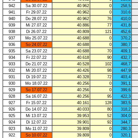
942
Sa 30.07.22
40.962
0
258,5
941
Fr 29.07.22
40.962
0
310,6
940
Do 28.07.22
40.962
76
410,0
939
Mi 27.07.22
40.886
77
431,8
938
Di 26.07.22
40.809
121
452,6
937
Mo 25.07.22
40.688
0
370,2
936
So 24.07.22
40.688
0
380,7
935
Sa 23.07.22
40.688
70
409,1
934
Fr 22.07.22
40.618
90
432,7
933
Do 21.07.22
40.528
102
468,7
932
Mi 20.07.22
40.426
98
447,9
931
Di 19.07.22
40.328
72
403,4
930
Mo 18.07.22
40.256
0
391,1
929
So 17.07.22
40.256
0
399,6
928
Sa 16.07.22
40.256
95
422,3
927
Fr 15.07.22
40.161
128
383,5
926
Do 14.07.22
40.033
80
318,2
925
Mi 13.07.22
39.953
52
304,0
924
Di 12.07.22
39.901
92
344,7
923
Mo 11.07.22
39.809
0
280,3
922
So 10.07.22
39.809
0
320,1