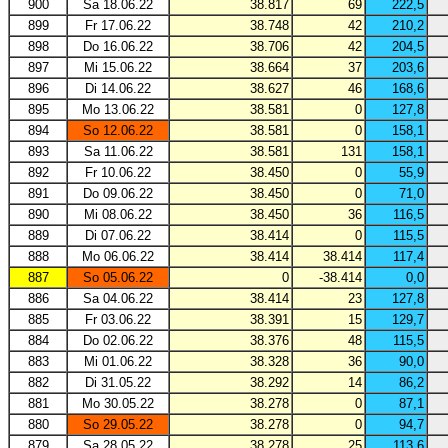
900
Sa 18.06.22
38.817
69
222,5
899
Fr 17.06.22
38.748
42
210,2
898
Do 16.06.22
38.706
42
204,5
897
Mi 15.06.22
38.664
37
203,6
896
Di 14.06.22
38.627
46
168,6
895
Mo 13.06.22
38.581
0
127,8
894
So 12.06.22
38.581
0
158,1
893
Sa 11.06.22
38.581
131
158,1
892
Fr 10.06.22
38.450
0
55,9
891
Do 09.06.22
38.450
0
71,0
890
Mi 08.06.22
38.450
36
116,5
889
Di 07.06.22
38.414
0
115,5
888
Mo 06.06.22
38.414
38.414
117,4
887
So 05.06.22
0
-38.414
0,0
886
Sa 04.06.22
38.414
23
127,8
885
Fr 03.06.22
38.391
15
129,7
884
Do 02.06.22
38.376
48
115,5
883
Mi 01.06.22
38.328
36
90,0
882
Di 31.05.22
38.292
14
86,2
881
Mo 30.05.22
38.278
0
87,1
880
So 29.05.22
38.278
0
94,7
879
Sa 28.05.22
38.278
25
113,6