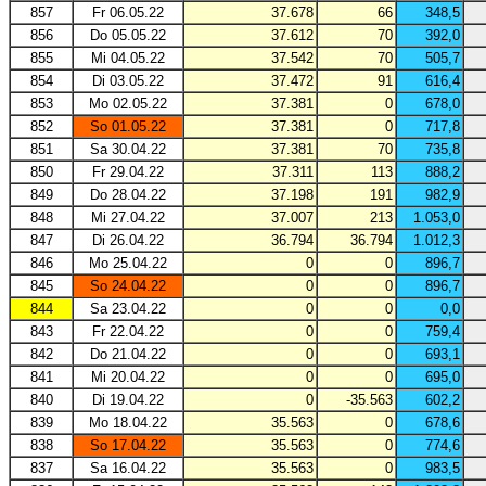
857
Fr 06.05.22
37.678
66
348,5
856
Do 05.05.22
37.612
70
392,0
855
Mi 04.05.22
37.542
70
505,7
854
Di 03.05.22
37.472
91
616,4
853
Mo 02.05.22
37.381
0
678,0
852
So 01.05.22
37.381
0
717,8
851
Sa 30.04.22
37.381
70
735,8
850
Fr 29.04.22
37.311
113
888,2
849
Do 28.04.22
37.198
191
982,9
848
Mi 27.04.22
37.007
213
1.053,0
847
Di 26.04.22
36.794
36.794
1.012,3
846
Mo 25.04.22
0
0
896,7
845
So 24.04.22
0
0
896,7
844
Sa 23.04.22
0
0
0,0
843
Fr 22.04.22
0
0
759,4
842
Do 21.04.22
0
0
693,1
841
Mi 20.04.22
0
0
695,0
840
Di 19.04.22
0
-35.563
602,2
839
Mo 18.04.22
35.563
0
678,6
838
So 17.04.22
35.563
0
774,6
837
Sa 16.04.22
35.563
0
983,5