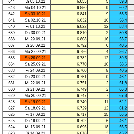
644
Di 05.10.21
6.855
5
59,3
643
Mo 04.10.21
6.850
9
60,2
642
So 03.10.21
6.841
9
55,5
641
Sa 02.10.21
6.832
10
58,4
640
Fr 01.10.21
6.822
12
58,4
639
Do 30.09.21
6.810
2
50,8
638
Mi 29.09.21
6.808
16
53,7
637
Di 28.09.21
6.792
6
40,5
636
Mo 27.09.21
6.786
4
36,7
635
So 26.09.21
6.782
12
39,5
634
Sa 25.09.21
6.770
10
38,6
633
Fr 24.09.21
6.760
9
40,5
632
Do 23.09.21
6.751
0
46,1
631
Mi 22.09.21
6.751
2
51,8
630
Di 21.09.21
6.749
2
66,8
629
Mo 20.09.21
6.747
7
67,8
628
So 19.09.21
6.740
11
62,1
627
Sa 18.09.21
6.729
12
61,2
626
Fr 17.09.21
6.717
15
56,5
625
Do 16.09.21
6.702
6
46,1
624
Mi 15.09.21
6.696
18
56,5
623
Di 14.09.21
6.678
3
45,2