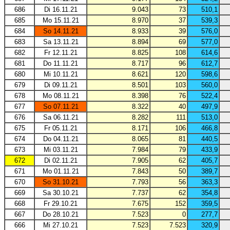
686
Di 16.11.21
9.043
73
510,1
685
Mo 15.11.21
8.970
37
539,3
684
So 14.11.21
8.933
39
576,0
683
Sa 13.11.21
8.894
69
577,0
682
Fr 12.11.21
8.825
108
614,6
681
Do 11.11.21
8.717
96
612,7
680
Mi 10.11.21
8.621
120
598,6
679
Di 09.11.21
8.501
103
560,0
678
Mo 08.11.21
8.398
76
522,4
677
So 07.11.21
8.322
40
497,9
676
Sa 06.11.21
8.282
111
513,0
675
Fr 05.11.21
8.171
106
466,8
674
Do 04.11.21
8.065
81
440,5
673
Mi 03.11.21
7.984
79
433,9
672
Di 02.11.21
7.905
62
405,7
671
Mo 01.11.21
7.843
50
389,7
670
So 31.10.21
7.793
56
363,3
669
Sa 30.10.21
7.737
62
354,8
668
Fr 29.10.21
7.675
152
359,5
667
Do 28.10.21
7.523
0
277,7
666
Mi 27.10.21
7.523
7.523
320,9