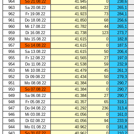
964
So 21.08.22
41.945
0
238,6
963
Sa 20.08.22
41.945
22
265,1
962
Fr 19.08.22
41.923
73
284,1
961
Do 18.08.22
41.850
68
256,6
960
Mi 17.08.22
41.782
44
265,1
959
Di 16.08.22
41.738
123
273,7
958
Mo 15.08.22
41.615
0
182,8
957
So 14.08.22
41.615
0
187,5
956
Sa 13.08.22
41.615
50
206,4
955
Fr 12.08.22
41.565
27
197,0
954
Do 11.08.22
41.538
59
232,9
953
Mi 10.08.22
41.479
45
261,3
952
Di 09.08.22
41.434
50
279,3
951
Mo 08.08.22
41.384
0
290,7
950
So 07.08.22
41.384
0
290,7
949
Sa 06.08.22
41.384
27
290,7
948
Fr 05.08.22
41.357
65
319,1
947
Do 04.08.22
41.292
236
313,4
946
Mi 03.08.22
41.056
0
161,0
945
Di 02.08.22
41.056
94
233,9
944
Mo 01.08.22
40.962
0
181,8
943
So 31.07.22
40.962
0
210,2