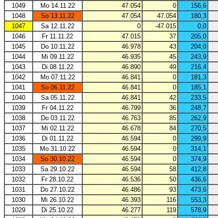
1049
Mo 14.11.22
47.054
0
156,6
1048
So 13.11.22
47.054
47.054
180,3
1047
Sa 12.11.22
0
-47.015
0,0
1046
Fr 11.11.22
47.015
37
205,0
1045
Do 10.11.22
46.978
43
204,0
1044
Mi 09.11.22
46.935
45
243,9
1043
Di 08.11.22
46.890
49
216,4
1042
Mo 07.11.22
46.841
0
181,3
1041
So 06.11.22
46.841
0
185,1
1040
Sa 05.11.22
46.841
42
233,5
1039
Fr 04.11.22
46.799
36
248,7
1038
Do 03.11.22
46.763
85
262,9
1037
Mi 02.11.22
46.678
84
270,5
1036
Di 01.11.22
46.594
0
299,9
1035
Mo 31.10.22
46.594
0
314,1
1034
So 30.10.22
46.594
0
374,9
1033
Sa 29.10.22
46.594
58
412,8
1032
Fr 28.10.22
46.536
50
436,6
1031
Do 27.10.22
46.486
93
473,6
1030
Mi 26.10.22
46.393
116
553,3
1029
Di 25.10.22
46.277
119
578,9