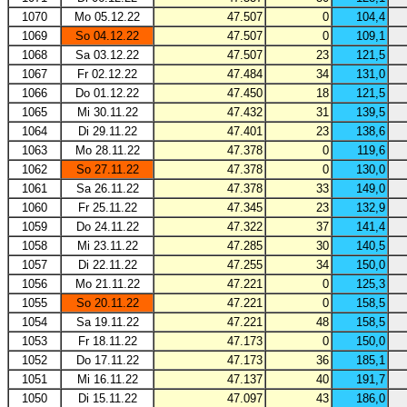
1070
Mo 05.12.22
47.507
0
104,4
1069
So 04.12.22
47.507
0
109,1
1068
Sa 03.12.22
47.507
23
121,5
1067
Fr 02.12.22
47.484
34
131,0
1066
Do 01.12.22
47.450
18
121,5
1065
Mi 30.11.22
47.432
31
139,5
1064
Di 29.11.22
47.401
23
138,6
1063
Mo 28.11.22
47.378
0
119,6
1062
So 27.11.22
47.378
0
130,0
1061
Sa 26.11.22
47.378
33
149,0
1060
Fr 25.11.22
47.345
23
132,9
1059
Do 24.11.22
47.322
37
141,4
1058
Mi 23.11.22
47.285
30
140,5
1057
Di 22.11.22
47.255
34
150,0
1056
Mo 21.11.22
47.221
0
125,3
1055
So 20.11.22
47.221
0
158,5
1054
Sa 19.11.22
47.221
48
158,5
1053
Fr 18.11.22
47.173
0
150,0
1052
Do 17.11.22
47.173
36
185,1
1051
Mi 16.11.22
47.137
40
191,7
1050
Di 15.11.22
47.097
43
186,0