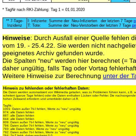
* TagNr nach RKI-Zählung: Tag 1 = 01.01.2020
** 7-Tage-
I: Infizierte: Summe der Neu-Infizierten der letzten 7 Tage
p
Inzidenz
T: Tote: Summe der Neu-Verstorben der letzten 7 Tage
pr
Hinweise
: Durch Ausfall einer Quelle fehlen d
vom 19. - 25.4.22. Sie werden nicht nachgelief
geeignetes Archiv gefunden wurde.
Die Spalten "neu" werden hier berechnet (= Ta
daher ungültig, falls Tag oder Vortag fehlerhaf
Weitere Hinweise zur Berechnung
unter der T
Hinweis zu fehlenden oder fehlerhaften Daten:
Die Daten werden automatisiert von Wikimedia geladen, was zu Problemen führen kann, z.B. 
scheitert (ganze Tage fehlen) oder die Daten enthalten Lücken oder Fehler. Die nachsorgen
hohen Zeitwand erfordern und unterbleibt daher i.d.R.
TagNr.:
1001: Daten außer 7ti-I fehlen, Werte zu "neu" ungültig
974: alle Daten fehlen
887: alle Daten fehlen
844: alle Daten fehlen
809: Daten außer 7ti-I fehlen, Werte zu "neu" ungültig
794: Daten außer 7ti-I fehlen, Werte zu "neu" ungültig
793: alle Daten fehlen, Werte zu "neu" ungültig
792: Daten außer 7ti-I fehlen, Werte zu "neu" ungültig
764: 7ti-T fehlt, daher erscheint 0,0