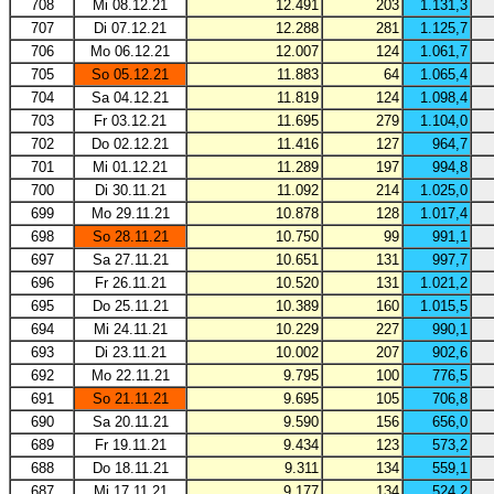
708
Mi 08.12.21
12.491
203
1.131,3
707
Di 07.12.21
12.288
281
1.125,7
706
Mo 06.12.21
12.007
124
1.061,7
705
So 05.12.21
11.883
64
1.065,4
704
Sa 04.12.21
11.819
124
1.098,4
703
Fr 03.12.21
11.695
279
1.104,0
702
Do 02.12.21
11.416
127
964,7
701
Mi 01.12.21
11.289
197
994,8
700
Di 30.11.21
11.092
214
1.025,0
699
Mo 29.11.21
10.878
128
1.017,4
698
So 28.11.21
10.750
99
991,1
697
Sa 27.11.21
10.651
131
997,7
696
Fr 26.11.21
10.520
131
1.021,2
695
Do 25.11.21
10.389
160
1.015,5
694
Mi 24.11.21
10.229
227
990,1
693
Di 23.11.21
10.002
207
902,6
692
Mo 22.11.21
9.795
100
776,5
691
So 21.11.21
9.695
105
706,8
690
Sa 20.11.21
9.590
156
656,0
689
Fr 19.11.21
9.434
123
573,2
688
Do 18.11.21
9.311
134
559,1
687
Mi 17.11.21
9.177
134
524,2