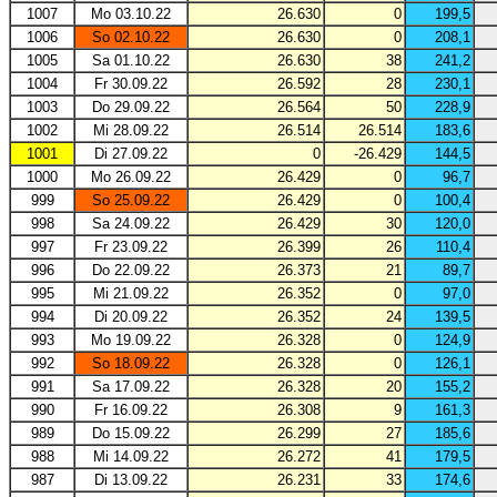
1007
Mo 03.10.22
26.630
0
199,5
1006
So 02.10.22
26.630
0
208,1
1005
Sa 01.10.22
26.630
38
241,2
1004
Fr 30.09.22
26.592
28
230,1
1003
Do 29.09.22
26.564
50
228,9
1002
Mi 28.09.22
26.514
26.514
183,6
1001
Di 27.09.22
0
-26.429
144,5
1000
Mo 26.09.22
26.429
0
96,7
999
So 25.09.22
26.429
0
100,4
998
Sa 24.09.22
26.429
30
120,0
997
Fr 23.09.22
26.399
26
110,4
996
Do 22.09.22
26.373
21
89,7
995
Mi 21.09.22
26.352
0
97,0
994
Di 20.09.22
26.352
24
139,5
993
Mo 19.09.22
26.328
0
124,9
992
So 18.09.22
26.328
0
126,1
991
Sa 17.09.22
26.328
20
155,2
990
Fr 16.09.22
26.308
9
161,3
989
Do 15.09.22
26.299
27
185,6
988
Mi 14.09.22
26.272
41
179,5
987
Di 13.09.22
26.231
33
174,6