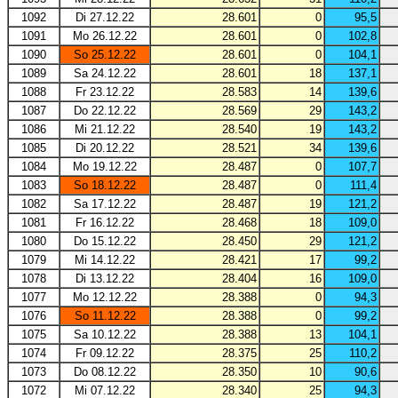
1092
Di 27.12.22
28.601
0
95,5
1091
Mo 26.12.22
28.601
0
102,8
1090
So 25.12.22
28.601
0
104,1
1089
Sa 24.12.22
28.601
18
137,1
1088
Fr 23.12.22
28.583
14
139,6
1087
Do 22.12.22
28.569
29
143,2
1086
Mi 21.12.22
28.540
19
143,2
1085
Di 20.12.22
28.521
34
139,6
1084
Mo 19.12.22
28.487
0
107,7
1083
So 18.12.22
28.487
0
111,4
1082
Sa 17.12.22
28.487
19
121,2
1081
Fr 16.12.22
28.468
18
109,0
1080
Do 15.12.22
28.450
29
121,2
1079
Mi 14.12.22
28.421
17
99,2
1078
Di 13.12.22
28.404
16
109,0
1077
Mo 12.12.22
28.388
0
94,3
1076
So 11.12.22
28.388
0
99,2
1075
Sa 10.12.22
28.388
13
104,1
1074
Fr 09.12.22
28.375
25
110,2
1073
Do 08.12.22
28.350
10
90,6
1072
Mi 07.12.22
28.340
25
94,3