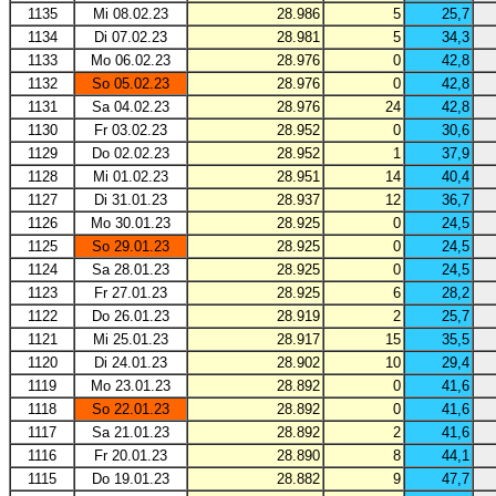
1135
Mi 08.02.23
28.986
5
25,7
1134
Di 07.02.23
28.981
5
34,3
1133
Mo 06.02.23
28.976
0
42,8
1132
So 05.02.23
28.976
0
42,8
1131
Sa 04.02.23
28.976
24
42,8
1130
Fr 03.02.23
28.952
0
30,6
1129
Do 02.02.23
28.952
1
37,9
1128
Mi 01.02.23
28.951
14
40,4
1127
Di 31.01.23
28.937
12
36,7
1126
Mo 30.01.23
28.925
0
24,5
1125
So 29.01.23
28.925
0
24,5
1124
Sa 28.01.23
28.925
0
24,5
1123
Fr 27.01.23
28.925
6
28,2
1122
Do 26.01.23
28.919
2
25,7
1121
Mi 25.01.23
28.917
15
35,5
1120
Di 24.01.23
28.902
10
29,4
1119
Mo 23.01.23
28.892
0
41,6
1118
So 22.01.23
28.892
0
41,6
1117
Sa 21.01.23
28.892
2
41,6
1116
Fr 20.01.23
28.890
8
44,1
1115
Do 19.01.23
28.882
9
47,7