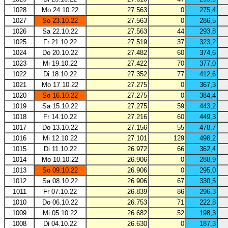
1028
Mo 24.10.22
27.563
0
275,4
1027
So 23.10.22
27.563
0
286,5
1026
Sa 22.10.22
27.563
44
293,8
1025
Fr 21.10.22
27.519
37
323,2
1024
Do 20.10.22
27.482
60
374,6
1023
Mi 19.10.22
27.422
70
377,0
1022
Di 18.10.22
27.352
77
412,6
1021
Mo 17.10.22
27.275
0
367,3
1020
So 16.10.22
27.275
0
384,4
1019
Sa 15.10.22
27.275
59
443,2
1018
Fr 14.10.22
27.216
60
449,3
1017
Do 13.10.22
27.156
55
478,7
1016
Mi 12.10.22
27.101
129
498,2
1015
Di 11.10.22
26.972
66
362,4
1014
Mo 10.10.22
26.906
0
288,9
1013
So 09.10.22
26.906
0
295,0
1012
Sa 08.10.22
26.906
67
330,5
1011
Fr 07.10.22
26.839
86
296,3
1010
Do 06.10.22
26.753
71
222,8
1009
Mi 05.10.22
26.682
52
198,3
1008
Di 04.10.22
26.630
0
187,3