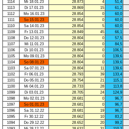
1114
Mi 18.01.23
28.873
4
51,4
1113
Di 17.01.23
28.869
15
61,2
1112
Mo 16.01.23
28.854
0
60,0
1111
So 15.01.23
28.854
0
60,0
1110
Sa 14.01.23
28.854
5
60,0
1109
Fr 13.01.23
28.849
45
66,1
1108
Do 12.01.23
28.804
0
57,5
1107
Mi 11.01.23
28.804
0
84,5
1106
Di 10.01.23
28.804
0
106,5
1105
Mo 09.01.23
28.804
0
139,6
1104
So 08.01.23
28.804
0
139,6
1103
Sa 07.01.23
28.804
11
139,6
1102
Fr 06.01.23
28.793
39
133,4
1101
Do 05.01.23
28.754
21
115,1
1100
Mi 04.01.23
28.733
28
113,8
1099
Di 03.01.23
28.705
24
124,9
1098
Mo 02.01.23
28.681
0
96,7
1097
So 01.01.23
28.681
0
96,7
1096
Sa 31.12.22
28.681
19
96,7
1095
Fr 30.12.22
28.662
10
83,2
1094
Do 29.12.22
28.652
20
99,2
1093
Mi 28.12.22
28.632
31
110,2