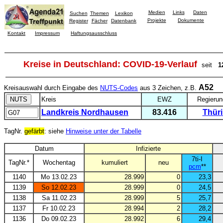
Medien
Links
Daten
Suchen
Themen
Lexikon
Projekte
Dokumente
Register
Fächer
Datenbank
Kontakt
Impressum
Haftungsausschluss
Kreise in Deutschland: COVID-19-Verlauf
seit
1
A52
Kreisauswahl durch Eingabe des
NUTS-Codes
aus 3 Zeichen, z.B.
Kreis
EWZ
Regierun
Landkreis Nordhausen
83.416
Thür
TagNr.
gefärbt
: siehe
Hinweise unter der Tabelle
Datum
Infizierte
7ti-I
TagNr.*
Wochentag
kumuliert
neu
pcm
**
1140
Mo 13.02.23
28.999
0
23,3
1139
So 12.02.23
28.999
0
24,5
1138
Sa 11.02.23
28.999
5
25,7
1137
Fr 10.02.23
28.994
2
28,2
1136
Do 09.02.23
28.992
6
29,4