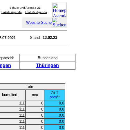
Schule und Agenda 21
Lokale Agenda
Globale Agenda
Website-Suche
Stand:
13.02.23
2.07.2021
gsbezirk
Bundesland
ingen
Thüringen
Tote
7ti-T
kumuliert
neu
ppm
**
111
0
0,0
111
0
0,0
111
0
0,0
111
0
0,0
111
0
0,0