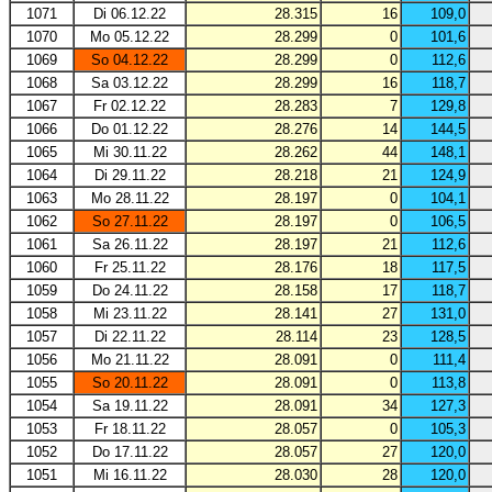
1071
Di 06.12.22
28.315
16
109,0
1070
Mo 05.12.22
28.299
0
101,6
1069
So 04.12.22
28.299
0
112,6
1068
Sa 03.12.22
28.299
16
118,7
1067
Fr 02.12.22
28.283
7
129,8
1066
Do 01.12.22
28.276
14
144,5
1065
Mi 30.11.22
28.262
44
148,1
1064
Di 29.11.22
28.218
21
124,9
1063
Mo 28.11.22
28.197
0
104,1
1062
So 27.11.22
28.197
0
106,5
1061
Sa 26.11.22
28.197
21
112,6
1060
Fr 25.11.22
28.176
18
117,5
1059
Do 24.11.22
28.158
17
118,7
1058
Mi 23.11.22
28.141
27
131,0
1057
Di 22.11.22
28.114
23
128,5
1056
Mo 21.11.22
28.091
0
111,4
1055
So 20.11.22
28.091
0
113,8
1054
Sa 19.11.22
28.091
34
127,3
1053
Fr 18.11.22
28.057
0
105,3
1052
Do 17.11.22
28.057
27
120,0
1051
Mi 16.11.22
28.030
28
120,0