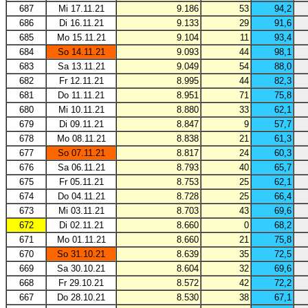
687
Mi 17.11.21
9.186
53
94,2
686
Di 16.11.21
9.133
29
91,6
685
Mo 15.11.21
9.104
11
93,4
684
So 14.11.21
9.093
44
98,1
683
Sa 13.11.21
9.049
54
88,0
682
Fr 12.11.21
8.995
44
82,3
681
Do 11.11.21
8.951
71
75,8
680
Mi 10.11.21
8.880
33
62,1
679
Di 09.11.21
8.847
9
57,7
678
Mo 08.11.21
8.838
21
61,3
677
So 07.11.21
8.817
24
60,3
676
Sa 06.11.21
8.793
40
65,7
675
Fr 05.11.21
8.753
25
62,1
674
Do 04.11.21
8.728
25
66,4
673
Mi 03.11.21
8.703
43
69,6
672
Di 02.11.21
8.660
0
68,2
671
Mo 01.11.21
8.660
21
75,8
670
So 31.10.21
8.639
35
72,5
669
Sa 30.10.21
8.604
32
69,6
668
Fr 29.10.21
8.572
42
72,2
667
Do 28.10.21
8.530
38
67,1