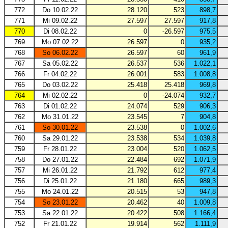
772
Do 10.02.22
28.120
523
898,7
771
Mi 09.02.22
27.597
27.597
917,8
770
Di 08.02.22
0
-26.597
975,5
769
Mo 07.02.22
26.597
0
935,2
768
So 06.02.22
26.597
60
961,9
767
Sa 05.02.22
26.537
536
1.022,1
766
Fr 04.02.22
26.001
583
1.008,8
765
Do 03.02.22
25.418
25.418
969,8
764
Mi 02.02.22
0
-24.074
932,7
763
Di 01.02.22
24.074
529
906,3
762
Mo 31.01.22
23.545
7
904,8
761
So 30.01.22
23.538
0
1.002,6
760
Sa 29.01.22
23.538
534
1.039,8
759
Fr 28.01.22
23.004
520
1.062,5
758
Do 27.01.22
22.484
692
1.071,9
757
Mi 26.01.22
21.792
612
977,4
756
Di 25.01.22
21.180
665
989,3
755
Mo 24.01.22
20.515
53
947,8
754
So 23.01.22
20.462
40
1.009,8
753
Sa 22.01.22
20.422
508
1.166,4
752
Fr 21.01.22
19.914
562
1.111,9