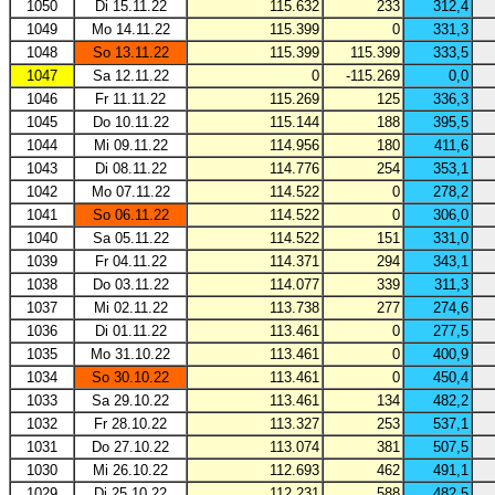
1050
Di 15.11.22
115.632
233
312,4
1049
Mo 14.11.22
115.399
0
331,3
1048
So 13.11.22
115.399
115.399
333,5
1047
Sa 12.11.22
0
-115.269
0,0
1046
Fr 11.11.22
115.269
125
336,3
1045
Do 10.11.22
115.144
188
395,5
1044
Mi 09.11.22
114.956
180
411,6
1043
Di 08.11.22
114.776
254
353,1
1042
Mo 07.11.22
114.522
0
278,2
1041
So 06.11.22
114.522
0
306,0
1040
Sa 05.11.22
114.522
151
331,0
1039
Fr 04.11.22
114.371
294
343,1
1038
Do 03.11.22
114.077
339
311,3
1037
Mi 02.11.22
113.738
277
274,6
1036
Di 01.11.22
113.461
0
277,5
1035
Mo 31.10.22
113.461
0
400,9
1034
So 30.10.22
113.461
0
450,4
1033
Sa 29.10.22
113.461
134
482,2
1032
Fr 28.10.22
113.327
253
537,1
1031
Do 27.10.22
113.074
381
507,5
1030
Mi 26.10.22
112.693
462
491,1
1029
Di 25.10.22
112.231
588
482,5