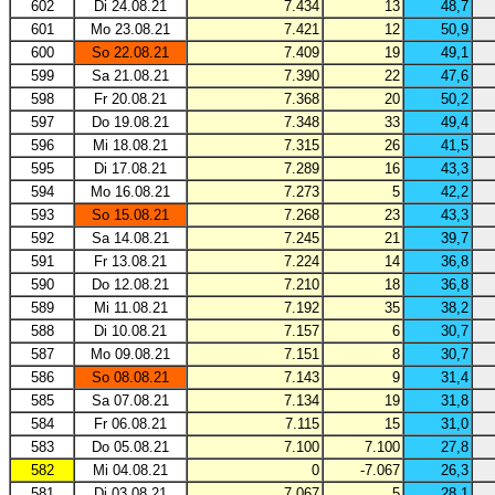
602
Di 24.08.21
7.434
13
48,7
601
Mo 23.08.21
7.421
12
50,9
600
So 22.08.21
7.409
19
49,1
599
Sa 21.08.21
7.390
22
47,6
598
Fr 20.08.21
7.368
20
50,2
597
Do 19.08.21
7.348
33
49,4
596
Mi 18.08.21
7.315
26
41,5
595
Di 17.08.21
7.289
16
43,3
594
Mo 16.08.21
7.273
5
42,2
593
So 15.08.21
7.268
23
43,3
592
Sa 14.08.21
7.245
21
39,7
591
Fr 13.08.21
7.224
14
36,8
590
Do 12.08.21
7.210
18
36,8
589
Mi 11.08.21
7.192
35
38,2
588
Di 10.08.21
7.157
6
30,7
587
Mo 09.08.21
7.151
8
30,7
586
So 08.08.21
7.143
9
31,4
585
Sa 07.08.21
7.134
19
31,8
584
Fr 06.08.21
7.115
15
31,0
583
Do 05.08.21
7.100
7.100
27,8
582
Mi 04.08.21
0
-7.067
26,3
581
Di 03.08.21
7.067
5
28,1