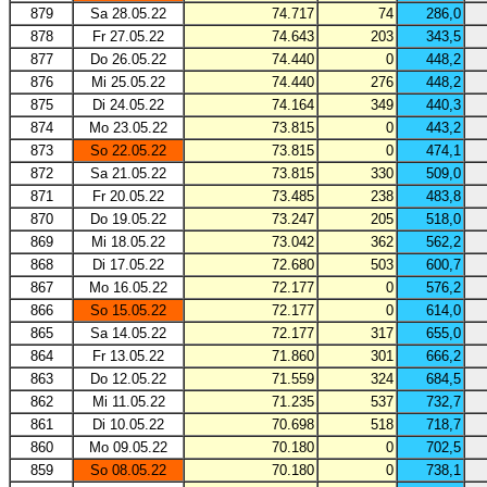
879
Sa 28.05.22
74.717
74
286,0
878
Fr 27.05.22
74.643
203
343,5
877
Do 26.05.22
74.440
0
448,2
876
Mi 25.05.22
74.440
276
448,2
875
Di 24.05.22
74.164
349
440,3
874
Mo 23.05.22
73.815
0
443,2
873
So 22.05.22
73.815
0
474,1
872
Sa 21.05.22
73.815
330
509,0
871
Fr 20.05.22
73.485
238
483,8
870
Do 19.05.22
73.247
205
518,0
869
Mi 18.05.22
73.042
362
562,2
868
Di 17.05.22
72.680
503
600,7
867
Mo 16.05.22
72.177
0
576,2
866
So 15.05.22
72.177
0
614,0
865
Sa 14.05.22
72.177
317
655,0
864
Fr 13.05.22
71.860
301
666,2
863
Do 12.05.22
71.559
324
684,5
862
Mi 11.05.22
71.235
537
732,7
861
Di 10.05.22
70.698
518
718,7
860
Mo 09.05.22
70.180
0
702,5
859
So 08.05.22
70.180
0
738,1