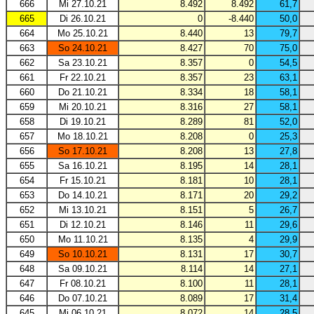
666
Mi 27.10.21
8.492
8.492
61,7
665
Di 26.10.21
0
-8.440
50,0
664
Mo 25.10.21
8.440
13
79,7
663
So 24.10.21
8.427
70
75,0
662
Sa 23.10.21
8.357
0
54,5
661
Fr 22.10.21
8.357
23
63,1
660
Do 21.10.21
8.334
18
58,1
659
Mi 20.10.21
8.316
27
58,1
658
Di 19.10.21
8.289
81
52,0
657
Mo 18.10.21
8.208
0
25,3
656
So 17.10.21
8.208
13
27,8
655
Sa 16.10.21
8.195
14
28,1
654
Fr 15.10.21
8.181
10
28,1
653
Do 14.10.21
8.171
20
29,2
652
Mi 13.10.21
8.151
5
26,7
651
Di 12.10.21
8.146
11
29,6
650
Mo 11.10.21
8.135
4
29,9
649
So 10.10.21
8.131
17
30,7
648
Sa 09.10.21
8.114
14
27,1
647
Fr 08.10.21
8.100
11
28,1
646
Do 07.10.21
8.089
17
31,4
645
Mi 06.10.21
8.072
14
28,5