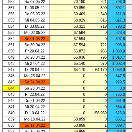
858
Sa 07.05.22
70.180
321
796,0
857
Fr 06.05.22
69.859
390
802,1
856
Do 05.05.22
69.469
540
821,9
855
Mi 04.05.22
68.929
616
827,3
854
Di 03.05.22
68.313
719
798,2
853
Mo 02.05.22
67.594
0
828,4
852
So 01.05.22
67.594
0
897,8
851
Sa 30.04.22
67.594
722
996,0
850
Fr 29.04.22
66.872
936
1.030,9
849
Do 28.04.22
65.936
796
1.018,7
848
Mi 27.04.22
65.140
970
1.092,4
847
Di 26.04.22
64.170
64.170
1.053,9
846
Mo 25.04.22
0
0
847,5
845
So 24.04.22
0
0
929,5
844
Sa 23.04.22
0
0
0,0
843
Fr 22.04.22
0
0
755,0
842
Do 21.04.22
0
0
661,9
841
Mi 20.04.22
0
0
664,4
840
Di 19.04.22
0
-58.959
623,0
839
Mo 18.04.22
58.959
0
833,1
838
So 17.04.22
58.959
1
889,7
837
Sa 16.04.22
58.958
0
946,0