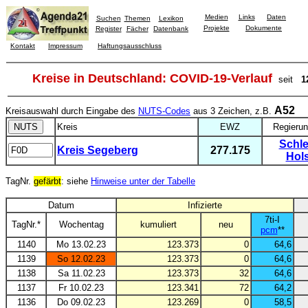
Medien
Links
Daten
Suchen
Themen
Lexikon
Projekte
Dokumente
Register
Fächer
Datenbank
Kontakt
Impressum
Haftungsausschluss
Kreise in Deutschland: COVID-19-Verlauf
seit
1
A52
Kreisauswahl durch Eingabe des
NUTS-Codes
aus 3 Zeichen, z.B.
Kreis
EWZ
Regierun
Schle
Kreis Segeberg
277.175
Hols
TagNr.
gefärbt
: siehe
Hinweise unter der Tabelle
Datum
Infizierte
7ti-I
TagNr.*
Wochentag
kumuliert
neu
pcm
**
1140
Mo 13.02.23
123.373
0
64,6
1139
So 12.02.23
123.373
0
64,6
1138
Sa 11.02.23
123.373
32
64,6
1137
Fr 10.02.23
123.341
72
64,2
1136
Do 09.02.23
123.269
0
58,5