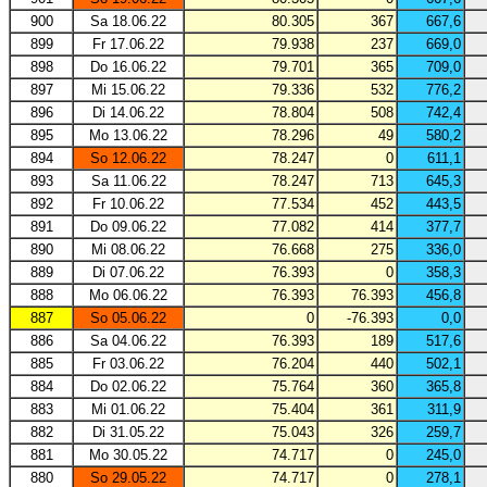
900
Sa 18.06.22
80.305
367
667,6
899
Fr 17.06.22
79.938
237
669,0
898
Do 16.06.22
79.701
365
709,0
897
Mi 15.06.22
79.336
532
776,2
896
Di 14.06.22
78.804
508
742,4
895
Mo 13.06.22
78.296
49
580,2
894
So 12.06.22
78.247
0
611,1
893
Sa 11.06.22
78.247
713
645,3
892
Fr 10.06.22
77.534
452
443,5
891
Do 09.06.22
77.082
414
377,7
890
Mi 08.06.22
76.668
275
336,0
889
Di 07.06.22
76.393
0
358,3
888
Mo 06.06.22
76.393
76.393
456,8
887
So 05.06.22
0
-76.393
0,0
886
Sa 04.06.22
76.393
189
517,6
885
Fr 03.06.22
76.204
440
502,1
884
Do 02.06.22
75.764
360
365,8
883
Mi 01.06.22
75.404
361
311,9
882
Di 31.05.22
75.043
326
259,7
881
Mo 30.05.22
74.717
0
245,0
880
So 29.05.22
74.717
0
278,1