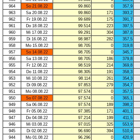
964
So 21.08.22
99.860
0
357,9
963
Sa 20.08.22
99.860
171
393,2
962
Fr 19.08.22
99.689
175
391,7
961
Do 18.08.22
99.514
223
397,5
960
Mi 17.08.22
99.291
304
387,8
959
Di 16.08.22
98.987
282
357,5
958
Mo 15.08.22
98.705
0
319,8
957
So 14.08.22
98.705
0
345,7
956
Sa 13.08.22
98.705
186
379,8
955
Fr 12.08.22
98.519
214
369,8
954
Do 11.08.22
98.305
191
358,3
953
Mi 10.08.22
98.114
261
354,3
952
Di 09.08.22
97.853
279
354,7
951
Mo 08.08.22
97.574
0
357,5
950
So 07.08.22
97.574
0
365,1
949
Sa 06.08.22
97.574
189
398,2
948
Fr 05.08.22
97.385
171
401,1
947
Do 04.08.22
97.214
199
411,5
946
Mi 03.08.22
97.015
325
553,9
945
Di 02.08.22
96.690
394
510,4
944
Mo 01.08.22
96.296
0
420,9