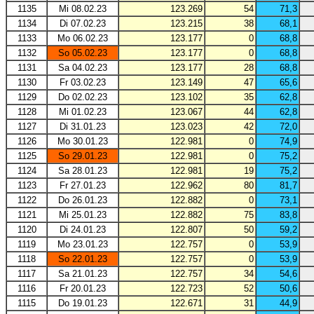
1135
Mi 08.02.23
123.269
54
71,3
1134
Di 07.02.23
123.215
38
68,1
1133
Mo 06.02.23
123.177
0
68,8
1132
So 05.02.23
123.177
0
68,8
1131
Sa 04.02.23
123.177
28
68,8
1130
Fr 03.02.23
123.149
47
65,6
1129
Do 02.02.23
123.102
35
62,8
1128
Mi 01.02.23
123.067
44
62,8
1127
Di 31.01.23
123.023
42
72,0
1126
Mo 30.01.23
122.981
0
74,9
1125
So 29.01.23
122.981
0
75,2
1124
Sa 28.01.23
122.981
19
75,2
1123
Fr 27.01.23
122.962
80
81,7
1122
Do 26.01.23
122.882
0
73,1
1121
Mi 25.01.23
122.882
75
83,8
1120
Di 24.01.23
122.807
50
59,2
1119
Mo 23.01.23
122.757
0
53,9
1118
So 22.01.23
122.757
0
53,9
1117
Sa 21.01.23
122.757
34
54,6
1116
Fr 20.01.23
122.723
52
50,6
1115
Do 19.01.23
122.671
31
44,9