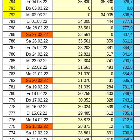
794
Fr 04.03.22
35.830
35.830
928,7
793
Do 03.03.22
0
0
0,0
792
Mi 02.03.22
0
-34.005
806,5
791
Di 01.03.22
34.005
444
777,1
790
Mo 28.02.22
33.561
0
777,9
789
So 27.02.22
33.561
0
807,4
788
Sa 26.02.22
33.561
359
861,2
787
Fr 25.02.22
33.202
381
844,2
786
Do 24.02.22
32.821
517
841,4
785
Mi 23.02.22
32.304
741
793,0
784
Di 22.02.22
31.563
493
702,8
783
Mo 21.02.22
31.070
0
654,8
782
So 20.02.22
31.070
31
685,1
781
Sa 19.02.22
31.039
284
731,7
780
Fr 18.02.22
30.755
403
749,0
779
Do 17.02.22
30.352
328
743,2
778
Mi 16.02.22
30.024
539
815,4
777
Di 15.02.22
29.485
612
785,1
776
Mo 14.02.22
28.873
0
712,6
775
So 13.02.22
28.873
12
740,7
774
Sa 12.02.22
28.861
331
790,8
773
Fr 11.02.22
28.530
410
858,7