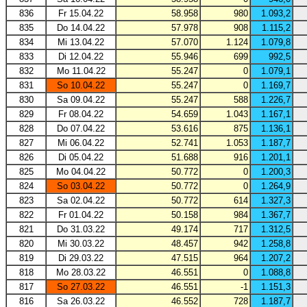
836
Fr 15.04.22
58.958
980
1.093,2
835
Do 14.04.22
57.978
908
1.115,2
834
Mi 13.04.22
57.070
1.124
1.079,8
833
Di 12.04.22
55.946
699
992,5
832
Mo 11.04.22
55.247
0
1.079,1
831
So 10.04.22
55.247
0
1.169,7
830
Sa 09.04.22
55.247
588
1.226,7
829
Fr 08.04.22
54.659
1.043
1.167,1
828
Do 07.04.22
53.616
875
1.136,1
827
Mi 06.04.22
52.741
1.053
1.187,7
826
Di 05.04.22
51.688
916
1.201,1
825
Mo 04.04.22
50.772
0
1.200,3
824
So 03.04.22
50.772
0
1.264,9
823
Sa 02.04.22
50.772
614
1.327,3
822
Fr 01.04.22
50.158
984
1.367,7
821
Do 31.03.22
49.174
717
1.312,5
820
Mi 30.03.22
48.457
942
1.258,8
819
Di 29.03.22
47.515
964
1.207,2
818
Mo 28.03.22
46.551
0
1.088,8
817
So 27.03.22
46.551
-1
1.151,3
816
Sa 26.03.22
46.552
728
1.187,7