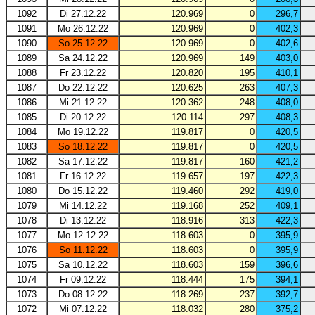
1092
Di 27.12.22
120.969
0
296,7
1091
Mo 26.12.22
120.969
0
402,3
1090
So 25.12.22
120.969
0
402,6
1089
Sa 24.12.22
120.969
149
403,0
1088
Fr 23.12.22
120.820
195
410,1
1087
Do 22.12.22
120.625
263
407,3
1086
Mi 21.12.22
120.362
248
408,0
1085
Di 20.12.22
120.114
297
408,3
1084
Mo 19.12.22
119.817
0
420,5
1083
So 18.12.22
119.817
0
420,5
1082
Sa 17.12.22
119.817
160
421,2
1081
Fr 16.12.22
119.657
197
422,3
1080
Do 15.12.22
119.460
292
419,0
1079
Mi 14.12.22
119.168
252
409,1
1078
Di 13.12.22
118.916
313
422,3
1077
Mo 12.12.22
118.603
0
395,9
1076
So 11.12.22
118.603
0
395,9
1075
Sa 10.12.22
118.603
159
396,6
1074
Fr 09.12.22
118.444
175
394,1
1073
Do 08.12.22
118.269
237
392,7
1072
Mi 07.12.22
118.032
280
375,2