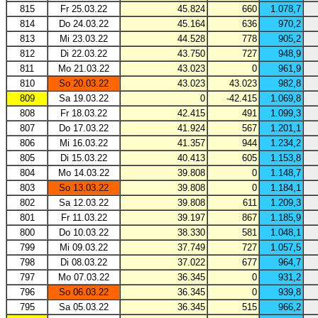
815
Fr 25.03.22
45.824
660
1.078,7
814
Do 24.03.22
45.164
636
970,2
813
Mi 23.03.22
44.528
778
905,2
812
Di 22.03.22
43.750
727
948,9
811
Mo 21.03.22
43.023
0
961,9
810
So 20.03.22
43.023
43.023
982,8
809
Sa 19.03.22
0
-42.415
1.069,8
808
Fr 18.03.22
42.415
491
1.099,3
807
Do 17.03.22
41.924
567
1.201,1
806
Mi 16.03.22
41.357
944
1.234,2
805
Di 15.03.22
40.413
605
1.153,8
804
Mo 14.03.22
39.808
0
1.148,7
803
So 13.03.22
39.808
0
1.184,1
802
Sa 12.03.22
39.808
611
1.209,3
801
Fr 11.03.22
39.197
867
1.185,9
800
Do 10.03.22
38.330
581
1.048,1
799
Mi 09.03.22
37.749
727
1.057,5
798
Di 08.03.22
37.022
677
964,7
797
Mo 07.03.22
36.345
0
931,2
796
So 06.03.22
36.345
0
939,8
795
Sa 05.03.22
36.345
515
966,2