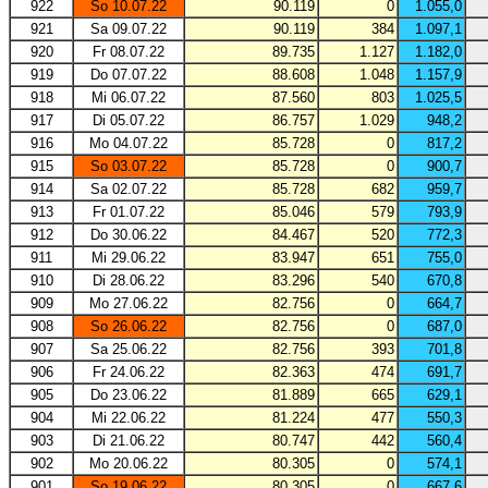
922
So 10.07.22
90.119
0
1.055,0
921
Sa 09.07.22
90.119
384
1.097,1
920
Fr 08.07.22
89.735
1.127
1.182,0
919
Do 07.07.22
88.608
1.048
1.157,9
918
Mi 06.07.22
87.560
803
1.025,5
917
Di 05.07.22
86.757
1.029
948,2
916
Mo 04.07.22
85.728
0
817,2
915
So 03.07.22
85.728
0
900,7
914
Sa 02.07.22
85.728
682
959,7
913
Fr 01.07.22
85.046
579
793,9
912
Do 30.06.22
84.467
520
772,3
911
Mi 29.06.22
83.947
651
755,0
910
Di 28.06.22
83.296
540
670,8
909
Mo 27.06.22
82.756
0
664,7
908
So 26.06.22
82.756
0
687,0
907
Sa 25.06.22
82.756
393
701,8
906
Fr 24.06.22
82.363
474
691,7
905
Do 23.06.22
81.889
665
629,1
904
Mi 22.06.22
81.224
477
550,3
903
Di 21.06.22
80.747
442
560,4
902
Mo 20.06.22
80.305
0
574,1
901
So 19.06.22
80.305
0
667,6