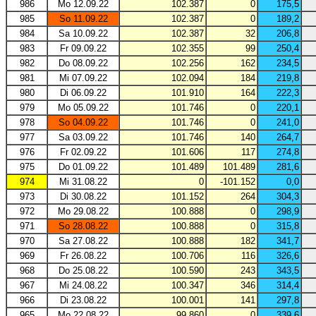
986
Mo 12.09.22
102.387
0
175,5
985
So 11.09.22
102.387
0
189,2
984
Sa 10.09.22
102.387
32
206,8
983
Fr 09.09.22
102.355
99
250,4
982
Do 08.09.22
102.256
162
234,5
981
Mi 07.09.22
102.094
184
219,8
980
Di 06.09.22
101.910
164
222,3
979
Mo 05.09.22
101.746
0
220,1
978
So 04.09.22
101.746
0
241,0
977
Sa 03.09.22
101.746
140
264,7
976
Fr 02.09.22
101.606
117
274,8
975
Do 01.09.22
101.489
101.489
281,6
974
Mi 31.08.22
0
-101.152
0,0
973
Di 30.08.22
101.152
264
304,3
972
Mo 29.08.22
100.888
0
298,9
971
So 28.08.22
100.888
0
315,8
970
Sa 27.08.22
100.888
182
341,7
969
Fr 26.08.22
100.706
116
326,6
968
Do 25.08.22
100.590
243
343,5
967
Mi 24.08.22
100.347
346
314,4
966
Di 23.08.22
100.001
141
297,8
965
Mo 22.08.22
99.860
0
339,6