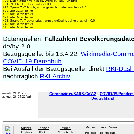
792: Daten außer 7ti-I fehlen, Werte zu "neu" ungültig
764: 7ti-T fehlt, daher erscheint 0,0
672: Spalte 7ti-T falsch, wurde gelöscht, daher erscheint 0,0
665: alle Daten fehlen
582: alle Daten fehlen
521: alle Daten fehlen
423: Spalte 7ti-T zuvor falsch, wurde gelöscht, daher erscheint 0,0
349: alle Daten fehlen
315: alle Daten fehlen
Datenquellen:
Fallzahlen/
Bevölkerungsdat
de/by-2-0,
Bezugsquelle: bis 18.4.22:
Wikimedia-Comm
COVID-19 Datenhub
Bei Ausfall der Bezugsquelle: direkt
RKI-Dash
nachträglich
RKI-Archiv
erstellt: 28.11.20/
zgh
Coronavirus-SARS-CoV-2
COVID-19-Pandemie
zuletzt: 26.04.22/zgh
Deutschland
Medien
Links
Daten
Suchen
Themen
Lexikon
Register
Fächer
Datenbank
Projekte
Dokumente