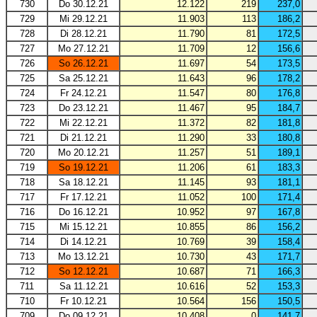
730
Do 30.12.21
12.122
219
237,0
729
Mi 29.12.21
11.903
113
186,2
728
Di 28.12.21
11.790
81
172,5
727
Mo 27.12.21
11.709
12
156,6
726
So 26.12.21
11.697
54
173,5
725
Sa 25.12.21
11.643
96
178,2
724
Fr 24.12.21
11.547
80
176,8
723
Do 23.12.21
11.467
95
184,7
722
Mi 22.12.21
11.372
82
181,8
721
Di 21.12.21
11.290
33
180,8
720
Mo 20.12.21
11.257
51
189,1
719
So 19.12.21
11.206
61
183,3
718
Sa 18.12.21
11.145
93
181,1
717
Fr 17.12.21
11.052
100
171,4
716
Do 16.12.21
10.952
97
167,8
715
Mi 15.12.21
10.855
86
156,2
714
Di 14.12.21
10.769
39
158,4
713
Mo 13.12.21
10.730
43
171,7
712
So 12.12.21
10.687
71
166,3
711
Sa 11.12.21
10.616
52
153,3
710
Fr 10.12.21
10.564
156
150,5
709
Do 09.12.21
10.408
0
141,7