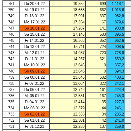
751
Do 20.01.22
19.352
699
1.118,1
750
Mi 19.01.22
18.653
662
1.015,6
749
Di 18.01.22
17.991
637
982,8
748
Mo 17.01.22
17.354
67
879,6
747
So 16.01.22
17.287
141
903,8
746
Sa 15.01.22
17.146
583
895,5
745
Fr 14.01.22
16.563
852
962,6
744
Do 13.01.22
15.711
724
908,5
743
Mi 12.01.22
14.987
720
728,8
742
Di 11.01.22
14.267
621
550,2
741
Mo 10.01.22
13.646
0
357,2
740
So 09.01.22
13.646
0
394,3
739
Sa 08.01.22
13.646
582
408,1
738
Fr 07.01.22
13.064
322
242,1
737
Do 06.01.22
12.742
161
224,4
736
Mi 05.01.22
12.581
167
245,3
735
Di 04.01.22
12.414
35
227,3
734
Mo 03.01.22
12.379
44
246,1
733
So 02.01.22
12.335
34
235,2
732
Sa 01.01.22
12.301
42
241,0
731
Fr 31.12.21
12.259
137
259,0