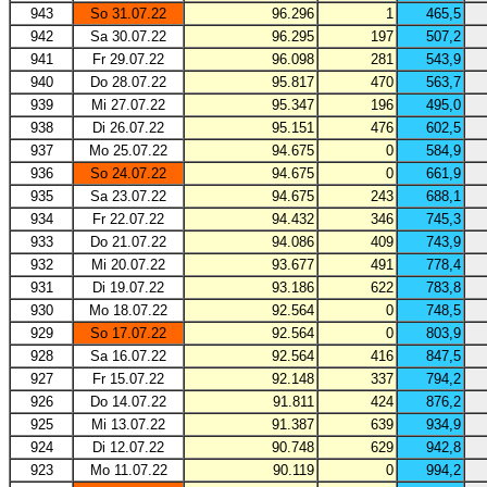
943
So 31.07.22
96.296
1
465,5
942
Sa 30.07.22
96.295
197
507,2
941
Fr 29.07.22
96.098
281
543,9
940
Do 28.07.22
95.817
470
563,7
939
Mi 27.07.22
95.347
196
495,0
938
Di 26.07.22
95.151
476
602,5
937
Mo 25.07.22
94.675
0
584,9
936
So 24.07.22
94.675
0
661,9
935
Sa 23.07.22
94.675
243
688,1
934
Fr 22.07.22
94.432
346
745,3
933
Do 21.07.22
94.086
409
743,9
932
Mi 20.07.22
93.677
491
778,4
931
Di 19.07.22
93.186
622
783,8
930
Mo 18.07.22
92.564
0
748,5
929
So 17.07.22
92.564
0
803,9
928
Sa 16.07.22
92.564
416
847,5
927
Fr 15.07.22
92.148
337
794,2
926
Do 14.07.22
91.811
424
876,2
925
Mi 13.07.22
91.387
639
934,9
924
Di 12.07.22
90.748
629
942,8
923
Mo 11.07.22
90.119
0
994,2