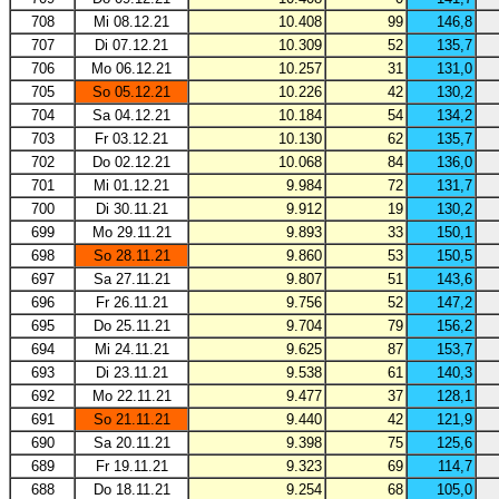
708
Mi 08.12.21
10.408
99
146,8
707
Di 07.12.21
10.309
52
135,7
706
Mo 06.12.21
10.257
31
131,0
705
So 05.12.21
10.226
42
130,2
704
Sa 04.12.21
10.184
54
134,2
703
Fr 03.12.21
10.130
62
135,7
702
Do 02.12.21
10.068
84
136,0
701
Mi 01.12.21
9.984
72
131,7
700
Di 30.11.21
9.912
19
130,2
699
Mo 29.11.21
9.893
33
150,1
698
So 28.11.21
9.860
53
150,5
697
Sa 27.11.21
9.807
51
143,6
696
Fr 26.11.21
9.756
52
147,2
695
Do 25.11.21
9.704
79
156,2
694
Mi 24.11.21
9.625
87
153,7
693
Di 23.11.21
9.538
61
140,3
692
Mo 22.11.21
9.477
37
128,1
691
So 21.11.21
9.440
42
121,9
690
Sa 20.11.21
9.398
75
125,6
689
Fr 19.11.21
9.323
69
114,7
688
Do 18.11.21
9.254
68
105,0