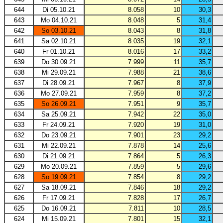
644
Di 05.10.21
8.058
10
30,3
643
Mo 04.10.21
8.048
5
31,4
642
So 03.10.21
8.043
8
31,8
641
Sa 02.10.21
8.035
19
32,1
640
Fr 01.10.21
8.016
17
33,2
639
Do 30.09.21
7.999
11
35,7
638
Mi 29.09.21
7.988
21
38,6
637
Di 28.09.21
7.967
8
37,9
636
Mo 27.09.21
7.959
8
37,2
635
So 26.09.21
7.951
9
35,7
634
Sa 25.09.21
7.942
22
35,0
633
Fr 24.09.21
7.920
19
31,0
632
Do 23.09.21
7.901
23
29,2
631
Mi 22.09.21
7.878
14
25,6
630
Di 21.09.21
7.864
5
26,3
629
Mo 20.09.21
7.859
5
29,6
628
So 19.09.21
7.854
8
29,2
627
Sa 18.09.21
7.846
18
29,2
626
Fr 17.09.21
7.828
17
26,7
625
Do 16.09.21
7.811
10
28,5
624
Mi 15.09.21
7.801
15
32,1