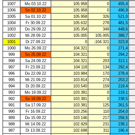
1007
Mo 03.10.22
105.958
0
455,4
1006
So 02.10.22
105.958
0
496,8
1005
Sa 01.10.22
105.958
326
521,0
1004
Fr 30.09.22
105.632
278
481,5
1003
Do 29.09.22
105.354
349
448,6
1002
Mi 28.09.22
105.005
105.005
388,7
1001
Di 27.09.22
0
-104.321
323,8
1000
Mo 26.09.22
104.321
0
271,4
999
So 25.09.22
104.321
0
294,2
998
Sa 24.09.22
104.321
203
313,1
997
Fr 23.09.22
104.118
134
292,4
996
Do 22.09.22
103.984
170
278,4
995
Mi 21.09.22
103.814
274
253,2
994
Di 20.09.22
103.540
159
219,4
993
Mo 19.09.22
103.381
0
219,1
992
So 18.09.22
103.381
0
238,5
991
Sa 17.09.22
103.381
125
261,5
990
Fr 16.09.22
103.256
110
254,0
989
Do 15.09.22
103.146
217
256,5
988
Mi 14.09.22
102.929
231
238,1
987
Di 13.09.22
102.698
311
196,4