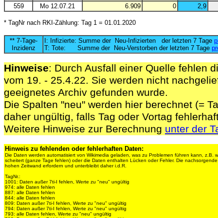
559
Mo 12.07.21
6.909
0
2,9
* TagNr nach RKI-Zählung: Tag 1 = 01.01.2020
** 7-Tage-
I: Infizierte: Summe der Neu-Infizierten der letzten 7 Tage
p
Inzidenz
T: Tote: Summe der Neu-Verstorben der letzten 7 Tage
pr
Hinweise
: Durch Ausfall einer Quelle fehlen d
vom 19. - 25.4.22. Sie werden nicht nachgelief
geeignetes Archiv gefunden wurde.
Die Spalten "neu" werden hier berechnet (= Ta
daher ungültig, falls Tag oder Vortag fehlerhaf
Weitere Hinweise zur Berechnung
unter der T
Hinweis zu fehlenden oder fehlerhaften Daten:
Die Daten werden automatisiert von Wikimedia geladen, was zu Problemen führen kann, z.B. 
scheitert (ganze Tage fehlen) oder die Daten enthalten Lücken oder Fehler. Die nachsorgen
hohen Zeitwand erfordern und unterbleibt daher i.d.R.
TagNr.:
1001: Daten außer 7ti-I fehlen, Werte zu "neu" ungültig
974: alle Daten fehlen
887: alle Daten fehlen
844: alle Daten fehlen
809: Daten außer 7ti-I fehlen, Werte zu "neu" ungültig
794: Daten außer 7ti-I fehlen, Werte zu "neu" ungültig
793: alle Daten fehlen, Werte zu "neu" ungültig