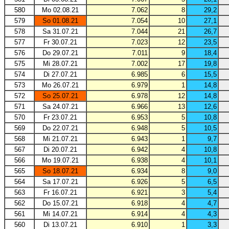
580
Mo 02.08.21
7.062
8
29,2
579
So 01.08.21
7.054
10
27,1
578
Sa 31.07.21
7.044
21
26,7
577
Fr 30.07.21
7.023
12
23,5
576
Do 29.07.21
7.011
9
18,4
575
Mi 28.07.21
7.002
17
19,8
574
Di 27.07.21
6.985
6
15,5
573
Mo 26.07.21
6.979
1
14,8
572
So 25.07.21
6.978
12
14,8
571
Sa 24.07.21
6.966
13
12,6
570
Fr 23.07.21
6.953
5
10,8
569
Do 22.07.21
6.948
5
10,5
568
Mi 21.07.21
6.943
1
9,7
567
Di 20.07.21
6.942
4
10,8
566
Mo 19.07.21
6.938
4
10,1
565
So 18.07.21
6.934
8
9,0
564
Sa 17.07.21
6.926
5
6,5
563
Fr 16.07.21
6.921
3
5,4
562
Do 15.07.21
6.918
4
4,7
561
Mi 14.07.21
6.914
4
4,3
560
Di 13.07.21
6.910
1
3,3