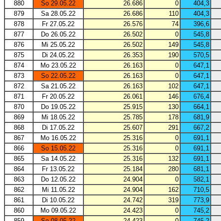
880
So 29.05.22
26.686
0
404,3
879
Sa 28.05.22
26.686
110
404,3
878
Fr 27.05.22
26.576
74
396,6
877
Do 26.05.22
26.502
0
545,8
876
Mi 25.05.22
26.502
149
545,8
875
Di 24.05.22
26.353
190
570,5
874
Mo 23.05.22
26.163
0
647,1
873
So 22.05.22
26.163
0
647,1
872
Sa 21.05.22
26.163
102
647,1
871
Fr 20.05.22
26.061
146
676,4
870
Do 19.05.22
25.915
130
664,1
869
Mi 18.05.22
25.785
178
681,9
868
Di 17.05.22
25.607
291
667,2
867
Mo 16.05.22
25.316
0
691,1
866
So 15.05.22
25.316
0
691,1
865
Sa 14.05.22
25.316
132
691,1
864
Fr 13.05.22
25.184
280
681,1
863
Do 12.05.22
24.904
0
582,1
862
Mi 11.05.22
24.904
162
710,5
861
Di 10.05.22
24.742
319
773,9
860
Mo 09.05.22
24.423
0
745,2
859
So 08.05.22
24.423
0
745,2