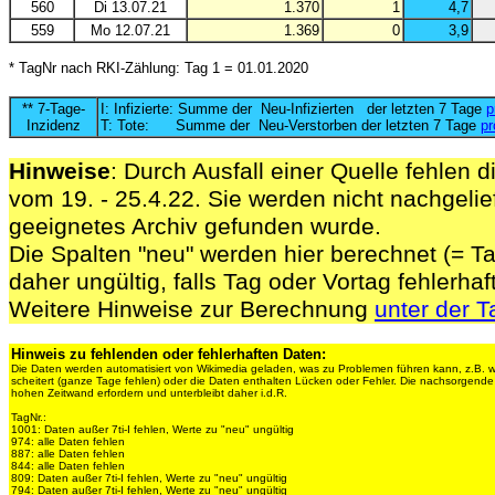
560
Di 13.07.21
1.370
1
4,7
559
Mo 12.07.21
1.369
0
3,9
* TagNr nach RKI-Zählung: Tag 1 = 01.01.2020
** 7-Tage-
I: Infizierte: Summe der Neu-Infizierten der letzten 7 Tage
p
Inzidenz
T: Tote: Summe der Neu-Verstorben der letzten 7 Tage
pr
Hinweise
: Durch Ausfall einer Quelle fehlen d
vom 19. - 25.4.22. Sie werden nicht nachgelief
geeignetes Archiv gefunden wurde.
Die Spalten "neu" werden hier berechnet (= Ta
daher ungültig, falls Tag oder Vortag fehlerhaf
Weitere Hinweise zur Berechnung
unter der T
Hinweis zu fehlenden oder fehlerhaften Daten:
Die Daten werden automatisiert von Wikimedia geladen, was zu Problemen führen kann, z.B. 
scheitert (ganze Tage fehlen) oder die Daten enthalten Lücken oder Fehler. Die nachsorgen
hohen Zeitwand erfordern und unterbleibt daher i.d.R.
TagNr.:
1001: Daten außer 7ti-I fehlen, Werte zu "neu" ungültig
974: alle Daten fehlen
887: alle Daten fehlen
844: alle Daten fehlen
809: Daten außer 7ti-I fehlen, Werte zu "neu" ungültig
794: Daten außer 7ti-I fehlen, Werte zu "neu" ungültig