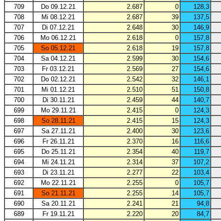
709
Do 09.12.21
2.687
0
128,3
708
Mi 08.12.21
2.687
39
137,5
707
Di 07.12.21
2.648
30
146,9
706
Mo 06.12.21
2.618
0
157,8
705
So 05.12.21
2.618
19
157,8
704
Sa 04.12.21
2.599
30
154,6
703
Fr 03.12.21
2.569
27
154,6
702
Do 02.12.21
2.542
32
146,1
701
Mi 01.12.21
2.510
51
150,8
700
Di 30.11.21
2.459
44
140,7
699
Mo 29.11.21
2.415
0
124,3
698
So 28.11.21
2.415
15
124,3
697
Sa 27.11.21
2.400
30
123,6
696
Fr 26.11.21
2.370
16
116,6
695
Do 25.11.21
2.354
40
119,7
694
Mi 24.11.21
2.314
37
107,2
693
Di 23.11.21
2.277
22
103,4
692
Mo 22.11.21
2.255
0
105,7
691
So 21.11.21
2.255
14
105,7
690
Sa 20.11.21
2.241
21
94,8
689
Fr 19.11.21
2.220
20
84,7