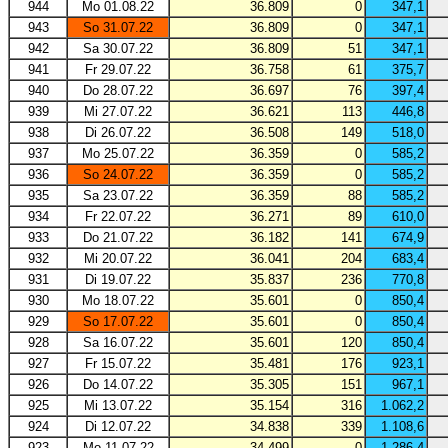
944
Mo 01.08.22
36.809
0
347,1
943
So 31.07.22
36.809
0
347,1
942
Sa 30.07.22
36.809
51
347,1
941
Fr 29.07.22
36.758
61
375,7
940
Do 28.07.22
36.697
76
397,4
939
Mi 27.07.22
36.621
113
446,8
938
Di 26.07.22
36.508
149
518,0
937
Mo 25.07.22
36.359
0
585,2
936
So 24.07.22
36.359
0
585,2
935
Sa 23.07.22
36.359
88
585,2
934
Fr 22.07.22
36.271
89
610,0
933
Do 21.07.22
36.182
141
674,9
932
Mi 20.07.22
36.041
204
683,4
931
Di 19.07.22
35.837
236
770,8
930
Mo 18.07.22
35.601
0
850,4
929
So 17.07.22
35.601
0
850,4
928
Sa 16.07.22
35.601
120
850,4
927
Fr 15.07.22
35.481
176
923,1
926
Do 14.07.22
35.305
151
967,1
925
Mi 13.07.22
35.154
316
1.062,2
924
Di 12.07.22
34.838
339
1.108,6
923
Mo 11.07.22
34.499
0
1.286,4