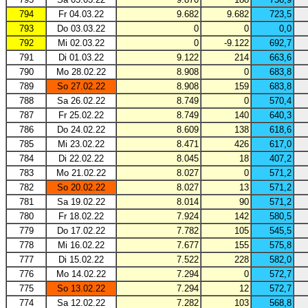
794
Fr 04.03.22
9.682
9.682
723,5
793
Do 03.03.22
0
0
0,0
792
Mi 02.03.22
0
-9.122
692,7
791
Di 01.03.22
9.122
214
663,6
790
Mo 28.02.22
8.908
0
683,8
789
So 27.02.22
8.908
159
683,8
788
Sa 26.02.22
8.749
0
570,4
787
Fr 25.02.22
8.749
140
640,3
786
Do 24.02.22
8.609
138
618,6
785
Mi 23.02.22
8.471
426
617,0
784
Di 22.02.22
8.045
18
407,2
783
Mo 21.02.22
8.027
0
571,2
782
So 20.02.22
8.027
13
571,2
781
Sa 19.02.22
8.014
90
571,2
780
Fr 18.02.22
7.924
142
580,5
779
Do 17.02.22
7.782
105
545,5
778
Mi 16.02.22
7.677
155
575,8
777
Di 15.02.22
7.522
228
582,0
776
Mo 14.02.22
7.294
0
572,7
775
So 13.02.22
7.294
12
572,7
774
Sa 12.02.22
7.282
103
568,8