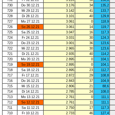
730
Do 30.12.21
3.176
34
135,2
729
Mi 29.12.21
3.142
41
133,7
728
Di 28.12.21
3.101
40
129,8
727
Mo 27.12.21
3.061
0
118,9
726
So 26.12.21
3.061
14
119,7
725
Sa 25.12.21
3.047
16
117,3
724
Fr 24.12.21
3.031
30
124,3
723
Do 23.12.21
3.001
36
123,6
722
Mi 22.12.21
2.965
30
123,6
721
Di 21.12.21
2.935
40
114,2
720
Mo 20.12.21
2.895
0
104,1
719
So 19.12.21
2.895
0
104,1
718
Sa 18.12.21
2.895
23
112,7
717
Fr 17.12.21
2.872
29
108,8
716
Do 16.12.21
2.843
37
104,9
715
Mi 15.12.21
2.806
21
88,6
714
Di 14.12.21
2.785
24
108,0
713
Mo 13.12.21
2.761
0
111,1
712
So 12.12.21
2.761
11
111,1
711
Sa 11.12.21
2.750
17
117,3
710
Fr 10.12.21
2.733
46
127,4