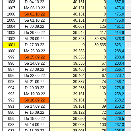
1008
Di 04.10.22
40.151
0
357,8
1007
Mo 03.10.22
40.151
0
475,0
1006
So 02.10.22
40.151
0
475,0
1005
Sa 01.10.22
40.151
84
475,0
1004
Fr 30.09.22
40.067
125
461,1
1003
Do 29.09.22
39.942
117
414,8
1002
Mi 28.09.22
39.825
39.825
376,3
1001
Di 27.09.22
0
-39.535
323,1
1000
Mo 26.09.22
39.535
0
288,4
999
So 25.09.22
39.535
0
288,4
998
Sa 24.09.22
39.535
67
288,4
997
Fr 23.09.22
39.468
64
266,7
996
Do 22.09.22
39.404
67
273,7
995
Mi 21.09.22
39.337
74
256,7
994
Di 20.09.22
39.263
102
276,8
993
Mo 19.09.22
39.161
0
258,2
992
So 18.09.22
39.161
0
258,2
991
Sa 17.09.22
39.161
39
258,2
990
Fr 16.09.22
39.122
72
256,7
989
Do 15.09.22
39.050
45
226,5
988
Mi 14.09.22
39.005
100
237,3
987
Di 13.09.22
38.905
78
205,6