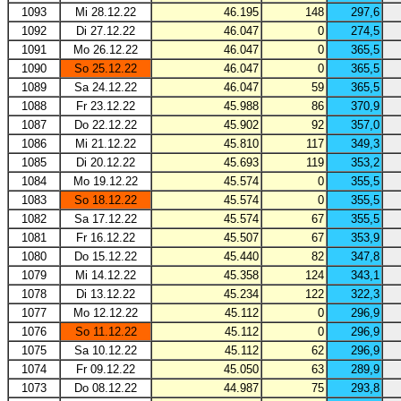
1093
Mi 28.12.22
46.195
148
297,6
1092
Di 27.12.22
46.047
0
274,5
1091
Mo 26.12.22
46.047
0
365,5
1090
So 25.12.22
46.047
0
365,5
1089
Sa 24.12.22
46.047
59
365,5
1088
Fr 23.12.22
45.988
86
370,9
1087
Do 22.12.22
45.902
92
357,0
1086
Mi 21.12.22
45.810
117
349,3
1085
Di 20.12.22
45.693
119
353,2
1084
Mo 19.12.22
45.574
0
355,5
1083
So 18.12.22
45.574
0
355,5
1082
Sa 17.12.22
45.574
67
355,5
1081
Fr 16.12.22
45.507
67
353,9
1080
Do 15.12.22
45.440
82
347,8
1079
Mi 14.12.22
45.358
124
343,1
1078
Di 13.12.22
45.234
122
322,3
1077
Mo 12.12.22
45.112
0
296,9
1076
So 11.12.22
45.112
0
296,9
1075
Sa 10.12.22
45.112
62
296,9
1074
Fr 09.12.22
45.050
63
289,9
1073
Do 08.12.22
44.987
75
293,8