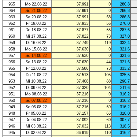
965
Mo 22.08.22
37.991
0
286,8
964
So 21.08.22
37.991
0
286,8
963
Sa 20.08.22
37.991
58
286,8
962
Fr 19.08.22
37.933
56
276,0
961
Do 18.08.22
37.877
55
287,6
960
Mi 17.08.22
37.822
73
327,0
959
Di 16.08.22
37.749
119
332,4
958
Mo 15.08.22
37.630
0
321,6
957
So 14.08.22
37.630
0
321,6
956
Sa 13.08.22
37.630
44
321,6
955
Fr 12.08.22
37.586
73
333,2
954
Do 11.08.22
37.513
105
325,5
953
Mi 10.08.22
37.408
88
290,7
952
Di 09.08.22
37.320
104
311,6
951
Mo 08.08.22
37.216
0
316,2
950
So 07.08.22
37.216
0
316,2
949
Sa 06.08.22
37.216
59
316,2
948
Fr 05.08.22
37.157
65
310,0
947
Do 04.08.22
37.092
60
307,7
946
Mi 03.08.22
37.032
113
318,5
945
Di 02.08.22
36.919
110
316,2