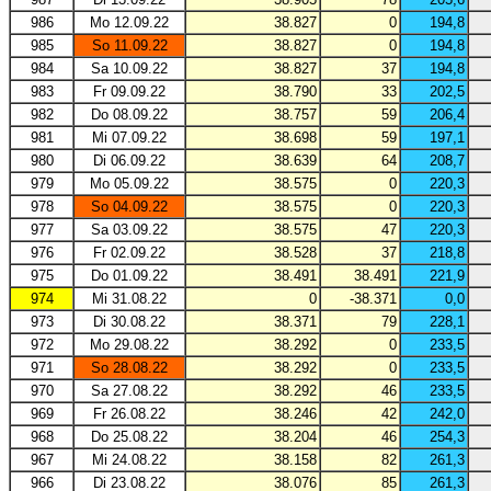
986
Mo 12.09.22
38.827
0
194,8
985
So 11.09.22
38.827
0
194,8
984
Sa 10.09.22
38.827
37
194,8
983
Fr 09.09.22
38.790
33
202,5
982
Do 08.09.22
38.757
59
206,4
981
Mi 07.09.22
38.698
59
197,1
980
Di 06.09.22
38.639
64
208,7
979
Mo 05.09.22
38.575
0
220,3
978
So 04.09.22
38.575
0
220,3
977
Sa 03.09.22
38.575
47
220,3
976
Fr 02.09.22
38.528
37
218,8
975
Do 01.09.22
38.491
38.491
221,9
974
Mi 31.08.22
0
-38.371
0,0
973
Di 30.08.22
38.371
79
228,1
972
Mo 29.08.22
38.292
0
233,5
971
So 28.08.22
38.292
0
233,5
970
Sa 27.08.22
38.292
46
233,5
969
Fr 26.08.22
38.246
42
242,0
968
Do 25.08.22
38.204
46
254,3
967
Mi 24.08.22
38.158
82
261,3
966
Di 23.08.22
38.076
85
261,3