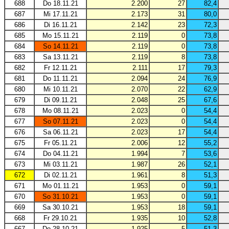
688
Do 18.11.21
2.200
27
82,4
687
Mi 17.11.21
2.173
31
80,0
686
Di 16.11.21
2.142
23
72,3
685
Mo 15.11.21
2.119
0
73,8
684
So 14.11.21
2.119
0
73,8
683
Sa 13.11.21
2.119
8
73,8
682
Fr 12.11.21
2.111
17
79,3
681
Do 11.11.21
2.094
24
76,9
680
Mi 10.11.21
2.070
22
62,9
679
Di 09.11.21
2.048
25
67,6
678
Mo 08.11.21
2.023
0
54,4
677
So 07.11.21
2.023
0
54,4
676
Sa 06.11.21
2.023
17
54,4
675
Fr 05.11.21
2.006
12
55,2
674
Do 04.11.21
1.994
7
53,6
673
Mi 03.11.21
1.987
26
52,1
672
Di 02.11.21
1.961
8
51,3
671
Mo 01.11.21
1.953
0
59,1
670
So 31.10.21
1.953
0
59,1
669
Sa 30.10.21
1.953
18
59,1
668
Fr 29.10.21
1.935
10
52,8
667
Do 28.10.21
1.925
5
51,3