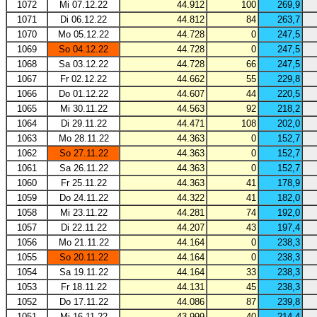
1072
Mi 07.12.22
44.912
100
269,9
1071
Di 06.12.22
44.812
84
263,7
1070
Mo 05.12.22
44.728
0
247,5
1069
So 04.12.22
44.728
0
247,5
1068
Sa 03.12.22
44.728
66
247,5
1067
Fr 02.12.22
44.662
55
229,8
1066
Do 01.12.22
44.607
44
220,5
1065
Mi 30.11.22
44.563
92
218,2
1064
Di 29.11.22
44.471
108
202,0
1063
Mo 28.11.22
44.363
0
152,7
1062
So 27.11.22
44.363
0
152,7
1061
Sa 26.11.22
44.363
0
152,7
1060
Fr 25.11.22
44.363
41
178,9
1059
Do 24.11.22
44.322
41
182,0
1058
Mi 23.11.22
44.281
74
192,0
1057
Di 22.11.22
44.207
43
197,4
1056
Mo 21.11.22
44.164
0
238,3
1055
So 20.11.22
44.164
0
238,3
1054
Sa 19.11.22
44.164
33
238,3
1053
Fr 18.11.22
44.131
45
238,3
1052
Do 17.11.22
44.086
87
239,8
1051
Mi 16.11.22
43.999
40
214,4