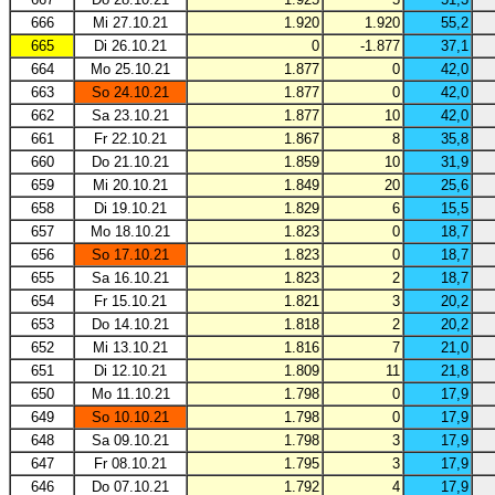
666
Mi 27.10.21
1.920
1.920
55,2
665
Di 26.10.21
0
-1.877
37,1
664
Mo 25.10.21
1.877
0
42,0
663
So 24.10.21
1.877
0
42,0
662
Sa 23.10.21
1.877
10
42,0
661
Fr 22.10.21
1.867
8
35,8
660
Do 21.10.21
1.859
10
31,9
659
Mi 20.10.21
1.849
20
25,6
658
Di 19.10.21
1.829
6
15,5
657
Mo 18.10.21
1.823
0
18,7
656
So 17.10.21
1.823
0
18,7
655
Sa 16.10.21
1.823
2
18,7
654
Fr 15.10.21
1.821
3
20,2
653
Do 14.10.21
1.818
2
20,2
652
Mi 13.10.21
1.816
7
21,0
651
Di 12.10.21
1.809
11
21,8
650
Mo 11.10.21
1.798
0
17,9
649
So 10.10.21
1.798
0
17,9
648
Sa 09.10.21
1.798
3
17,9
647
Fr 08.10.21
1.795
3
17,9
646
Do 07.10.21
1.792
4
17,9