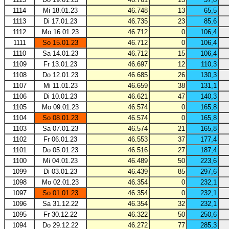
1114
Mi 18.01.23
46.748
13
65,5
1113
Di 17.01.23
46.735
23
85,6
1112
Mo 16.01.23
46.712
0
106,4
1111
So 15.01.23
46.712
0
106,4
1110
Sa 14.01.23
46.712
15
106,4
1109
Fr 13.01.23
46.697
12
110,3
1108
Do 12.01.23
46.685
26
130,3
1107
Mi 11.01.23
46.659
38
131,1
1106
Di 10.01.23
46.621
47
140,3
1105
Mo 09.01.23
46.574
0
165,8
1104
So 08.01.23
46.574
0
165,8
1103
Sa 07.01.23
46.574
21
165,8
1102
Fr 06.01.23
46.553
37
177,4
1101
Do 05.01.23
46.516
27
187,4
1100
Mi 04.01.23
46.489
50
223,6
1099
Di 03.01.23
46.439
85
297,6
1098
Mo 02.01.23
46.354
0
232,1
1097
So 01.01.23
46.354
0
232,1
1096
Sa 31.12.22
46.354
32
232,1
1095
Fr 30.12.22
46.322
50
250,6
1094
Do 29.12.22
46.272
77
285,3