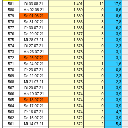
581
Di 03.08.21
1.401
12
17,9
580
Mo 02.08.21
1.389
0
8,6
579
So 01.08.21
1.389
3
8,6
578
Sa 31.07.21
1.386
3
7,8
577
Fr 30.07.21
1.383
6
6,2
576
Do 29.07.21
1.377
-3
3,9
575
Mi 28.07.21
1.380
2
3,9
574
Di 27.07.21
1.378
0
2,3
573
Mo 26.07.21
1.378
0
3,1
572
So 25.07.21
1.378
2
3,1
571
Sa 24.07.21
1.376
1
1,6
570
Fr 23.07.21
1.375
0
0,8
569
Do 22.07.21
1.375
0
2,3
568
Mi 21.07.21
1.375
0
2,3
567
Di 20.07.21
1.375
1
3,9
566
Mo 19.07.21
1.374
0
3,9
565
So 18.07.21
1.374
0
3,9
564
Sa 17.07.21
1.374
0
3,9
563
Fr 16.07.21
1.374
2
4,7
562
Do 15.07.21
1.372
0
3,9
561
Mi 14.07.21
1.372
2
5,4