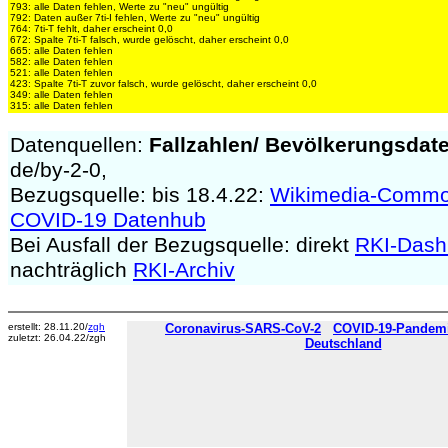
793: alle Daten fehlen, Werte zu "neu" ungültig
792: Daten außer 7ti-I fehlen, Werte zu "neu" ungültig
764: 7ti-T fehlt, daher erscheint 0,0
672: Spalte 7ti-T falsch, wurde gelöscht, daher erscheint 0,0
665: alle Daten fehlen
582: alle Daten fehlen
521: alle Daten fehlen
423: Spalte 7ti-T zuvor falsch, wurde gelöscht, daher erscheint 0,0
349: alle Daten fehlen
315: alle Daten fehlen
Datenquellen:
Fallzahlen/
Bevölkerungsdat
de/by-2-0,
Bezugsquelle: bis 18.4.22:
Wikimedia-Comm
COVID-19 Datenhub
Bei Ausfall der Bezugsquelle: direkt
RKI-Dash
nachträglich
RKI-Archiv
erstellt: 28.11.20/
zgh
Coronavirus-SARS-CoV-2
COVID-19-Pandemie
zuletzt: 26.04.22/zgh
Deutschland