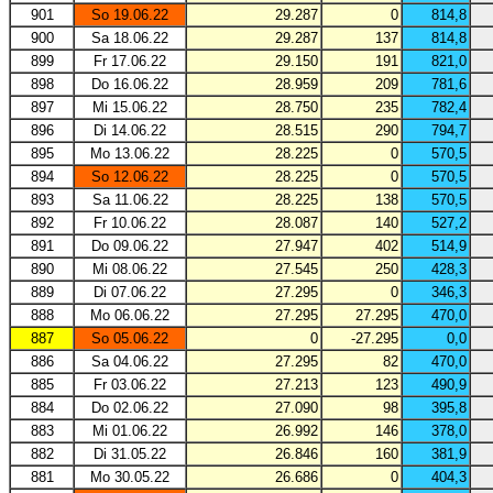
901
So 19.06.22
29.287
0
814,8
900
Sa 18.06.22
29.287
137
814,8
899
Fr 17.06.22
29.150
191
821,0
898
Do 16.06.22
28.959
209
781,6
897
Mi 15.06.22
28.750
235
782,4
896
Di 14.06.22
28.515
290
794,7
895
Mo 13.06.22
28.225
0
570,5
894
So 12.06.22
28.225
0
570,5
893
Sa 11.06.22
28.225
138
570,5
892
Fr 10.06.22
28.087
140
527,2
891
Do 09.06.22
27.947
402
514,9
890
Mi 08.06.22
27.545
250
428,3
889
Di 07.06.22
27.295
0
346,3
888
Mo 06.06.22
27.295
27.295
470,0
887
So 05.06.22
0
-27.295
0,0
886
Sa 04.06.22
27.295
82
470,0
885
Fr 03.06.22
27.213
123
490,9
884
Do 02.06.22
27.090
98
395,8
883
Mi 01.06.22
26.992
146
378,0
882
Di 31.05.22
26.846
160
381,9
881
Mo 30.05.22
26.686
0
404,3