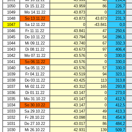
1050
Di 15.11.22
43.959
86
226,7
1049
Mo 14.11.22
43.873
0
231,3
1048
So 13.11.22
43.873
43.873
231,3
1047
Sa 12.11.22
0
-43.841
0,0
1046
Fr 11.11.22
43.841
47
250,6
1045
Do 10.11.22
43.794
54
286,1
1044
Mi 09.11.22
43.740
67
332,3
1043
Di 08.11.22
43.673
97
406,4
1042
Mo 07.11.22
43.576
0
330,0
1041
So 06.11.22
43.576
0
330,0
1040
Sa 05.11.22
43.576
57
330,0
1039
Fr 04.11.22
43.519
94
323,1
1038
Do 03.11.22
43.425
113
313,8
1037
Mi 02.11.22
43.312
165
293,8
1036
Di 01.11.22
43.147
0
273,0
1035
Mo 31.10.22
43.147
0
412,5
1034
So 30.10.22
43.147
0
412,5
1033
Sa 29.10.22
43.147
49
413,3
1032
Fr 28.10.22
43.098
81
454,9
1031
Do 27.10.22
43.017
86
484,2
1030
Mi 26.10.22
42.931
139
509,7