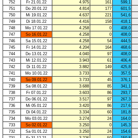
752
Fr 21.01.22
4.975
161
599,1
751
Do 20.01.22
4.814
177
601,5
750
Mi 19.01.22
4.637
221
541,6
749
Di 18.01.22
4.416
158
418,1
748
Mo 17.01.22
4.258
0
408,0
747
So 16.01.22
4.258
0
408,0
746
Sa 15.01.22
4.258
54
444,5
745
Fr 14.01.22
4.204
164
468,6
744
Do 13.01.22
4.040
97
408,0
743
Mi 12.01.22
3.943
61
406,4
742
Di 11.01.22
3.882
149
425,8
741
Mo 10.01.22
3.733
0
357,5
740
So 09.01.22
3.733
45
376,1
739
Sa 08.01.22
3.688
85
341,1
738
Fr 07.01.22
3.603
86
293,7
737
Do 06.01.22
3.517
97
267,3
736
Mi 05.01.22
3.420
86
217,6
735
Di 04.01.22
3.334
60
181,8
734
Mo 03.01.22
3.274
24
164,0
733
So 02.01.22
3.250
0
145,3
732
Sa 01.01.22
3.250
24
154,6
731
Fr 31.12.21
3.226
50
150,8