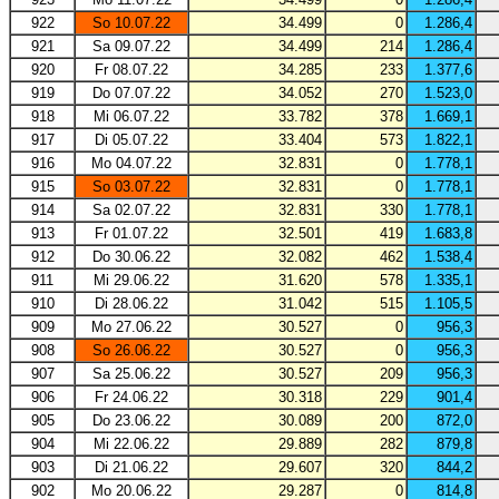
922
So 10.07.22
34.499
0
1.286,4
921
Sa 09.07.22
34.499
214
1.286,4
920
Fr 08.07.22
34.285
233
1.377,6
919
Do 07.07.22
34.052
270
1.523,0
918
Mi 06.07.22
33.782
378
1.669,1
917
Di 05.07.22
33.404
573
1.822,1
916
Mo 04.07.22
32.831
0
1.778,1
915
So 03.07.22
32.831
0
1.778,1
914
Sa 02.07.22
32.831
330
1.778,1
913
Fr 01.07.22
32.501
419
1.683,8
912
Do 30.06.22
32.082
462
1.538,4
911
Mi 29.06.22
31.620
578
1.335,1
910
Di 28.06.22
31.042
515
1.105,5
909
Mo 27.06.22
30.527
0
956,3
908
So 26.06.22
30.527
0
956,3
907
Sa 25.06.22
30.527
209
956,3
906
Fr 24.06.22
30.318
229
901,4
905
Do 23.06.22
30.089
200
872,0
904
Mi 22.06.22
29.889
282
879,8
903
Di 21.06.22
29.607
320
844,2
902
Mo 20.06.22
29.287
0
814,8