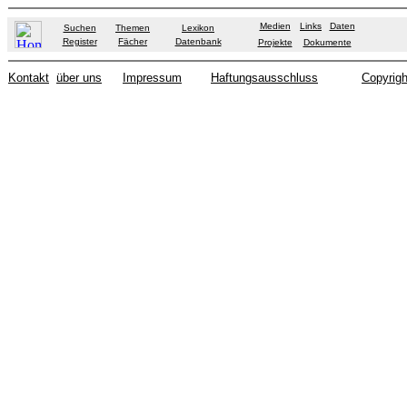
Medien
Links
Daten
Suchen
Themen
Lexikon
Register
Fächer
Datenbank
Projekte
Dokumente
Kontakt
über uns
Impressum
Haftungsausschluss
Copyrigh