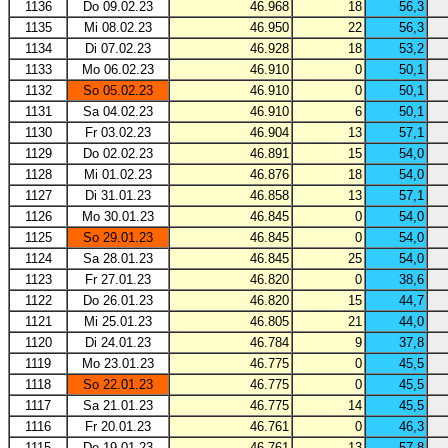
1136
Do 09.02.23
46.968
18
56,3
1135
Mi 08.02.23
46.950
22
56,3
1134
Di 07.02.23
46.928
18
53,2
1133
Mo 06.02.23
46.910
0
50,1
1132
So 05.02.23
46.910
0
50,1
1131
Sa 04.02.23
46.910
6
50,1
1130
Fr 03.02.23
46.904
13
57,1
1129
Do 02.02.23
46.891
15
54,0
1128
Mi 01.02.23
46.876
18
54,0
1127
Di 31.01.23
46.858
13
57,1
1126
Mo 30.01.23
46.845
0
54,0
1125
So 29.01.23
46.845
0
54,0
1124
Sa 28.01.23
46.845
25
54,0
1123
Fr 27.01.23
46.820
0
38,6
1122
Do 26.01.23
46.820
15
44,7
1121
Mi 25.01.23
46.805
21
44,0
1120
Di 24.01.23
46.784
9
37,8
1119
Mo 23.01.23
46.775
0
45,5
1118
So 22.01.23
46.775
0
45,5
1117
Sa 21.01.23
46.775
14
45,5
1116
Fr 20.01.23
46.761
0
46,3
1115
Do 19.01.23
46.761
13
57,8