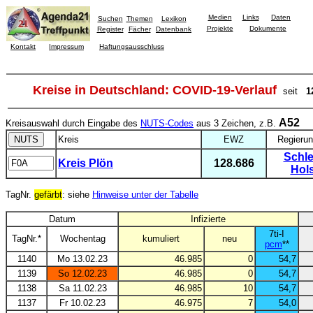
Medien
Links
Daten
Suchen
Themen
Lexikon
Projekte
Dokumente
Register
Fächer
Datenbank
Kontakt
Impressum
Haftungsausschluss
Kreise in Deutschland: COVID-19-Verlauf
seit
1
A52
Kreisauswahl durch Eingabe des
NUTS-Codes
aus 3 Zeichen, z.B.
Kreis
EWZ
Regierun
Schle
Kreis Plön
128.686
Hols
TagNr.
gefärbt
: siehe
Hinweise unter der Tabelle
Datum
Infizierte
7ti-I
TagNr.*
Wochentag
kumuliert
neu
pcm
**
1140
Mo 13.02.23
46.985
0
54,7
1139
So 12.02.23
46.985
0
54,7
1138
Sa 11.02.23
46.985
10
54,7
1137
Fr 10.02.23
46.975
7
54,0