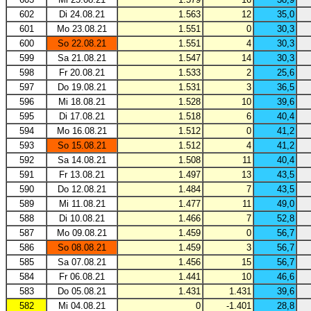
602
Di 24.08.21
1.563
12
35,0
601
Mo 23.08.21
1.551
0
30,3
600
So 22.08.21
1.551
4
30,3
599
Sa 21.08.21
1.547
14
30,3
598
Fr 20.08.21
1.533
2
25,6
597
Do 19.08.21
1.531
3
36,5
596
Mi 18.08.21
1.528
10
39,6
595
Di 17.08.21
1.518
6
40,4
594
Mo 16.08.21
1.512
0
41,2
593
So 15.08.21
1.512
4
41,2
592
Sa 14.08.21
1.508
11
40,4
591
Fr 13.08.21
1.497
13
43,5
590
Do 12.08.21
1.484
7
43,5
589
Mi 11.08.21
1.477
11
49,0
588
Di 10.08.21
1.466
7
52,8
587
Mo 09.08.21
1.459
0
56,7
586
So 08.08.21
1.459
3
56,7
585
Sa 07.08.21
1.456
15
56,7
584
Fr 06.08.21
1.441
10
46,6
583
Do 05.08.21
1.431
1.431
39,6
582
Mi 04.08.21
0
-1.401
28,8