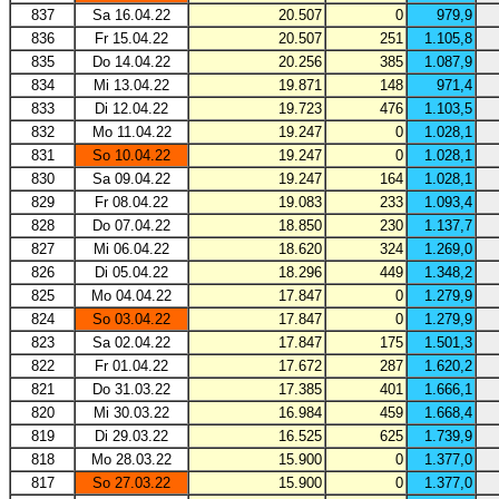
837
Sa 16.04.22
20.507
0
979,9
836
Fr 15.04.22
20.507
251
1.105,8
835
Do 14.04.22
20.256
385
1.087,9
834
Mi 13.04.22
19.871
148
971,4
833
Di 12.04.22
19.723
476
1.103,5
832
Mo 11.04.22
19.247
0
1.028,1
831
So 10.04.22
19.247
0
1.028,1
830
Sa 09.04.22
19.247
164
1.028,1
829
Fr 08.04.22
19.083
233
1.093,4
828
Do 07.04.22
18.850
230
1.137,7
827
Mi 06.04.22
18.620
324
1.269,0
826
Di 05.04.22
18.296
449
1.348,2
825
Mo 04.04.22
17.847
0
1.279,9
824
So 03.04.22
17.847
0
1.279,9
823
Sa 02.04.22
17.847
175
1.501,3
822
Fr 01.04.22
17.672
287
1.620,2
821
Do 31.03.22
17.385
401
1.666,1
820
Mi 30.03.22
16.984
459
1.668,4
819
Di 29.03.22
16.525
625
1.739,9
818
Mo 28.03.22
15.900
0
1.377,0
817
So 27.03.22
15.900
0
1.377,0