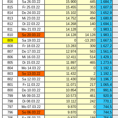
816
Sa 26.03.22
15.900
445
1.684,7
815
Fr 25.03.22
15.455
353
1.607,0
814
Do 24.03.22
15.102
350
1.652,9
813
Mi 23.03.22
14.752
484
1.680,8
812
Di 22.03.22
14.268
140
1.694,1
811
Mo 21.03.22
14.128
0
1.983,1
810
So 20.03.22
14.128
14.128
1.983,1
809
Sa 19.03.22
0
-13.283
1.667,5
808
Fr 18.03.22
13.283
309
1.627,2
807
Do 17.03.22
12.974
563
1.561,9
806
Mi 16.03.22
12.411
514
1.429,1
805
Di 15.03.22
11.897
465
1.273,6
804
Mo 14.03.22
11.432
0
1.192,1
803
So 13.03.22
11.432
2
1.192,1
802
Sa 12.03.22
11.430
359
1.196,7
801
Fr 11.03.22
11.071
217
1.065,4
800
Do 10.03.22
10.854
281
991,6
799
Mi 09.03.22
10.573
461
920,9
798
Di 08.03.22
10.112
242
770,1
797
Mo 07.03.22
9.870
0
744,5
796
So 06.03.22
9.870
0
744,5
795
Sa 05.03.22
9.870
188
756,9