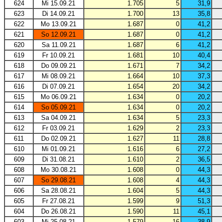
624
Mi 15.09.21
1.705
5
31,9
623
Di 14.09.21
1.700
13
35,8
622
Mo 13.09.21
1.687
0
41,2
621
So 12.09.21
1.687
0
41,2
620
Sa 11.09.21
1.687
6
41,2
619
Fr 10.09.21
1.681
10
40,4
618
Do 09.09.21
1.671
7
34,2
617
Mi 08.09.21
1.664
10
37,3
616
Di 07.09.21
1.654
20
34,2
615
Mo 06.09.21
1.634
0
20,2
614
So 05.09.21
1.634
0
20,2
613
Sa 04.09.21
1.634
5
23,3
612
Fr 03.09.21
1.629
2
23,3
611
Do 02.09.21
1.627
11
28,8
610
Mi 01.09.21
1.616
6
27,2
609
Di 31.08.21
1.610
2
36,5
608
Mo 30.08.21
1.608
0
44,3
607
So 29.08.21
1.608
4
44,3
606
Sa 28.08.21
1.604
5
44,3
605
Fr 27.08.21
1.599
9
51,3
604
Do 26.08.21
1.590
11
45,1
603
Mi 25.08.21
1.579
16
38,9