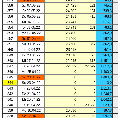
858
Sa 07.05.22
24.423
121
745,2
857
Fr 06.05.22
24.302
151
738,3
856
Do 05.05.22
24.151
410
798,6
855
Mi 04.05.22
23.741
0
616,1
854
Di 03.05.22
23.741
281
783,1
853
Mo 02.05.22
23.460
0
862,0
852
So 01.05.22
23.460
0
862,0
851
Sa 30.04.22
23.460
342
862,0
850
Fr 29.04.22
23.118
0
751,4
849
Do 28.04.22
23.118
173
963,3
848
Mi 27.04.22
22.945
316
1.151,1
847
Di 26.04.22
22.629
22.629
1.617,3
846
Mo 25.04.22
0
0
1.400,0
845
So 24.04.22
0
0
1.400,0
844
Sa 23.04.22
0
0
0,0
843
Fr 22.04.22
0
0
1.213,7
842
Do 21.04.22
0
0
1.244,7
841
Mi 20.04.22
0
0
1.042,1
840
Di 19.04.22
0
-20.530
623,9
839
Mo 18.04.22
20.530
0
997,8
838
So 17.04.22
20.530
23
997,8