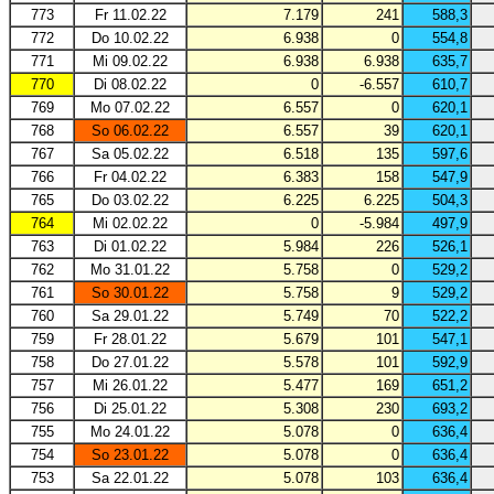
773
Fr 11.02.22
7.179
241
588,3
772
Do 10.02.22
6.938
0
554,8
771
Mi 09.02.22
6.938
6.938
635,7
770
Di 08.02.22
0
-6.557
610,7
769
Mo 07.02.22
6.557
0
620,1
768
So 06.02.22
6.557
39
620,1
767
Sa 05.02.22
6.518
135
597,6
766
Fr 04.02.22
6.383
158
547,9
765
Do 03.02.22
6.225
6.225
504,3
764
Mi 02.02.22
0
-5.984
497,9
763
Di 01.02.22
5.984
226
526,1
762
Mo 31.01.22
5.758
0
529,2
761
So 30.01.22
5.758
9
529,2
760
Sa 29.01.22
5.749
70
522,2
759
Fr 28.01.22
5.679
101
547,1
758
Do 27.01.22
5.578
101
592,9
757
Mi 26.01.22
5.477
169
651,2
756
Di 25.01.22
5.308
230
693,2
755
Mo 24.01.22
5.078
0
636,4
754
So 23.01.22
5.078
0
636,4
753
Sa 22.01.22
5.078
103
636,4