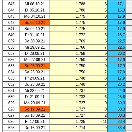
645
Mi 06.10.21
1.788
8
17,1
644
Di 05.10.21
1.780
5
16,3
643
Mo 04.10.21
1.775
0
17,9
642
So 03.10.21
1.775
0
17,9
641
Sa 02.10.21
1.775
3
17,9
640
Fr 01.10.21
1.772
3
18,7
639
Do 30.09.21
1.769
3
22,5
638
Mi 29.09.21
1.766
7
22,5
637
Di 28.09.21
1.759
9
20,2
636
Mo 27.09.21
1.750
0
17,9
635
So 26.09.21
1.750
0
17,9
634
Sa 25.09.21
1.750
2
17,9
633
Fr 24.09.21
1.748
8
17,9
632
Do 23.09.21
1.740
3
20,2
631
Mi 22.09.21
1.737
4
24,9
630
Di 21.09.21
1.733
6
25,6
629
Mo 20.09.21
1.727
0
30,3
628
So 19.09.21
1.727
0
30,3
627
Sa 18.09.21
1.727
2
30,3
626
Fr 17.09.21
1.725
11
33,4
625
Do 16.09.21
1.714
9
33,4