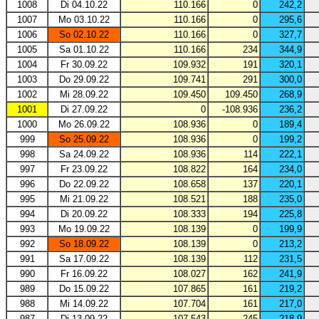
1008
Di 04.10.22
110.166
0
242,2
1007
Mo 03.10.22
110.166
0
295,6
1006
So 02.10.22
110.166
0
327,7
1005
Sa 01.10.22
110.166
234
344,9
1004
Fr 30.09.22
109.932
191
320,1
1003
Do 29.09.22
109.741
291
300,0
1002
Mi 28.09.22
109.450
109.450
268,9
1001
Di 27.09.22
0
-108.936
236,2
1000
Mo 26.09.22
108.936
0
189,4
999
So 25.09.22
108.936
0
199,2
998
Sa 24.09.22
108.936
114
222,1
997
Fr 23.09.22
108.822
164
234,0
996
Do 22.09.22
108.658
137
220,1
995
Mi 21.09.22
108.521
188
235,0
994
Di 20.09.22
108.333
194
225,8
993
Mo 19.09.22
108.139
0
199,9
992
So 18.09.22
108.139
0
213,2
991
Sa 17.09.22
108.139
112
231,5
990
Fr 16.09.22
108.027
162
241,9
989
Do 15.09.22
107.865
161
219,2
988
Mi 14.09.22
107.704
161
217,0
987
Di 13.09.22
107.543
245
218,9