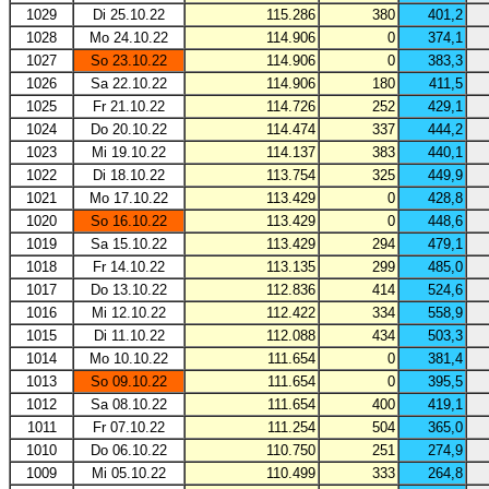
1029
Di 25.10.22
115.286
380
401,2
1028
Mo 24.10.22
114.906
0
374,1
1027
So 23.10.22
114.906
0
383,3
1026
Sa 22.10.22
114.906
180
411,5
1025
Fr 21.10.22
114.726
252
429,1
1024
Do 20.10.22
114.474
337
444,2
1023
Mi 19.10.22
114.137
383
440,1
1022
Di 18.10.22
113.754
325
449,9
1021
Mo 17.10.22
113.429
0
428,8
1020
So 16.10.22
113.429
0
448,6
1019
Sa 15.10.22
113.429
294
479,1
1018
Fr 14.10.22
113.135
299
485,0
1017
Do 13.10.22
112.836
414
524,6
1016
Mi 12.10.22
112.422
334
558,9
1015
Di 11.10.22
112.088
434
503,3
1014
Mo 10.10.22
111.654
0
381,4
1013
So 09.10.22
111.654
0
395,5
1012
Sa 08.10.22
111.654
400
419,1
1011
Fr 07.10.22
111.254
504
365,0
1010
Do 06.10.22
110.750
251
274,9
1009
Mi 05.10.22
110.499
333
264,8