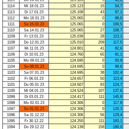
1114
Mi 18.01.23
125.123
15
54,7
1113
Di 17.01.23
125.108
43
97,1
1112
Mo 16.01.23
125.065
0
98,0
1111
So 15.01.23
125.065
0
100,5
1110
Sa 14.01.23
125.065
27
108,7
1109
Fr 13.01.23
125.038
28
113,1
1108
Do 12.01.23
125.010
209
117,5
1107
Mi 11.01.23
124.801
41
82,6
1106
Di 10.01.23
124.760
65
91,1
1105
Mo 09.01.23
124.695
0
93,9
1104
So 08.01.23
124.695
0
98,6
1103
Sa 07.01.23
124.695
38
102,4
1102
Fr 06.01.23
124.657
50
113,4
1101
Do 05.01.23
124.607
83
124,7
1100
Mi 04.01.23
124.524
107
137,6
1099
Di 03.01.23
124.417
111
145,8
1098
Mo 02.01.23
124.306
0
117,8
1097
So 01.01.23
124.306
0
120,3
1096
Sa 31.12.22
124.306
56
129,4
1095
Fr 30.12.22
124.250
111
183,1
1094
Do 29.12.22
124.139
158
180,0