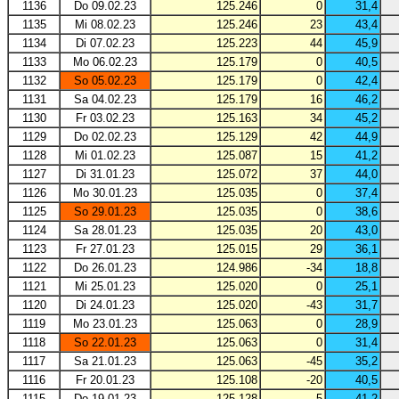
1136
Do 09.02.23
125.246
0
31,4
1135
Mi 08.02.23
125.246
23
43,4
1134
Di 07.02.23
125.223
44
45,9
1133
Mo 06.02.23
125.179
0
40,5
1132
So 05.02.23
125.179
0
42,4
1131
Sa 04.02.23
125.179
16
46,2
1130
Fr 03.02.23
125.163
34
45,2
1129
Do 02.02.23
125.129
42
44,9
1128
Mi 01.02.23
125.087
15
41,2
1127
Di 31.01.23
125.072
37
44,0
1126
Mo 30.01.23
125.035
0
37,4
1125
So 29.01.23
125.035
0
38,6
1124
Sa 28.01.23
125.035
20
43,0
1123
Fr 27.01.23
125.015
29
36,1
1122
Do 26.01.23
124.986
-34
18,8
1121
Mi 25.01.23
125.020
0
25,1
1120
Di 24.01.23
125.020
-43
31,7
1119
Mo 23.01.23
125.063
0
28,9
1118
So 22.01.23
125.063
0
31,4
1117
Sa 21.01.23
125.063
-45
35,2
1116
Fr 20.01.23
125.108
-20
40,5
1115
Do 19.01.23
125.128
5
41,2