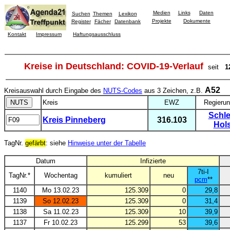
Medien
Links
Daten
Suchen
Themen
Lexikon
Projekte
Dokumente
Register
Fächer
Datenbank
Kontakt
Impressum
Haftungsausschluss
Kreise in Deutschland: COVID-19-Verlauf
seit
1
A52
Kreisauswahl durch Eingabe des
NUTS-Codes
aus 3 Zeichen, z.B.
Kreis
EWZ
Regierun
Schle
Kreis Pinneberg
316.103
Hols
TagNr.
gefärbt
: siehe
Hinweise unter der Tabelle
Datum
Infizierte
7ti-I
TagNr.*
Wochentag
kumuliert
neu
pcm
**
1140
Mo 13.02.23
125.309
0
29,8
1139
So 12.02.23
125.309
0
31,4
1138
Sa 11.02.23
125.309
10
39,9
1137
Fr 10.02.23
125.299
53
39,6