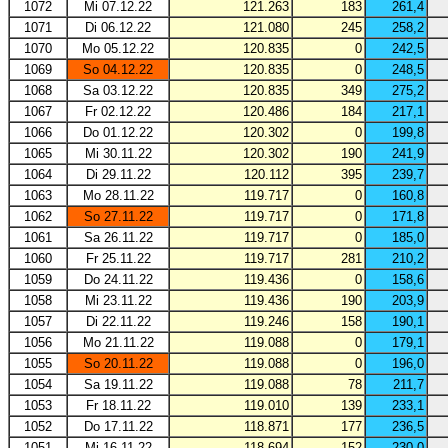
1072
Mi 07.12.22
121.263
183
261,4
1071
Di 06.12.22
121.080
245
258,2
1070
Mo 05.12.22
120.835
0
242,5
1069
So 04.12.22
120.835
0
248,5
1068
Sa 03.12.22
120.835
349
275,2
1067
Fr 02.12.22
120.486
184
217,1
1066
Do 01.12.22
120.302
0
199,8
1065
Mi 30.11.22
120.302
190
241,9
1064
Di 29.11.22
120.112
395
239,7
1063
Mo 28.11.22
119.717
0
160,8
1062
So 27.11.22
119.717
0
171,8
1061
Sa 26.11.22
119.717
0
185,0
1060
Fr 25.11.22
119.717
281
210,2
1059
Do 24.11.22
119.436
0
158,6
1058
Mi 23.11.22
119.436
190
203,9
1057
Di 22.11.22
119.246
158
190,1
1056
Mo 21.11.22
119.088
0
179,1
1055
So 20.11.22
119.088
0
196,0
1054
Sa 19.11.22
119.088
78
211,7
1053
Fr 18.11.22
119.010
139
233,1
1052
Do 17.11.22
118.871
177
236,5
1051
Mi 16.11.22
118.694
152
230,0