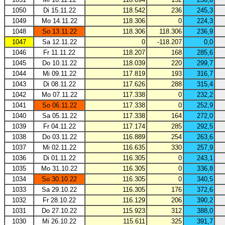
1050
Di 15.11.22
118.542
236
245,3
1049
Mo 14.11.22
118.306
0
224,3
1048
So 13.11.22
118.306
118.306
236,9
1047
Sa 12.11.22
0
-118.207
0,0
1046
Fr 11.11.22
118.207
168
285,6
1045
Do 10.11.22
118.039
220
299,7
1044
Mi 09.11.22
117.819
193
316,7
1043
Di 08.11.22
117.626
288
315,4
1042
Mo 07.11.22
117.338
0
232,2
1041
So 06.11.22
117.338
0
252,9
1040
Sa 05.11.22
117.338
164
272,0
1039
Fr 04.11.22
117.174
285
292,5
1038
Do 03.11.22
116.889
254
263,6
1037
Mi 02.11.22
116.635
330
257,9
1036
Di 01.11.22
116.305
0
243,1
1035
Mo 31.10.22
116.305
0
336,8
1034
So 30.10.22
116.305
0
340,5
1033
Sa 29.10.22
116.305
176
372,6
1032
Fr 28.10.22
116.129
206
390,2
1031
Do 27.10.22
115.923
312
388,0
1030
Mi 26.10.22
115.611
325
391,7