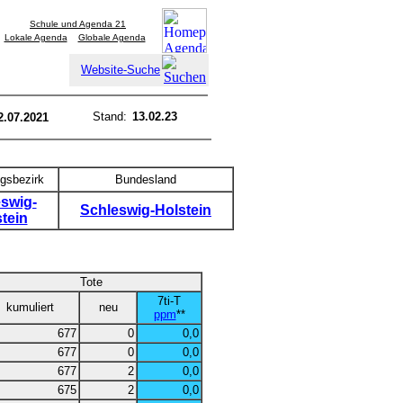
Schule und Agenda 21
Lokale Agenda
Globale Agenda
Website-Suche
Stand:
13.02.23
2.07.2021
gsbezirk
Bundesland
swig-
Schleswig-Holstein
tein
Tote
7ti-T
kumuliert
neu
ppm
**
677
0
0,0
677
0
0,0
677
2
0,0
675
2
0,0