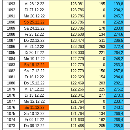
1093
Mi 28.12.22
123.981
195
199,8
1092
Di 27.12.22
123.786
0
204,2
1091
Mo 26.12.22
123.786
0
245,7
1090
So 25.12.22
123.786
0
252,9
1089
Sa 24.12.22
123.786
178
283,0
1088
Fr 23.12.22
123.608
134
274,6
1087
Do 22.12.22
123.474
211
286,5
1086
Mi 21.12.22
123.263
263
272,4
1085
Di 20.12.22
123.000
221
264,2
1084
Mo 19.12.22
122.779
0
248,2
1083
So 18.12.22
122.779
0
263,3
1082
Sa 17.12.22
122.779
156
287,8
1081
Fr 16.12.22
122.623
154
284,0
1080
Do 15.12.22
122.469
203
282,1
1079
Mi 14.12.22
122.266
225
275,2
1078
Di 13.12.22
122.041
277
273,3
1077
Mo 12.12.22
121.764
0
233,7
1076
So 11.12.22
121.764
0
243,1
1075
Sa 10.12.22
121.764
134
266,4
1074
Fr 09.12.22
121.630
162
266,4
1073
Do 08.12.22
121.468
205
265,8