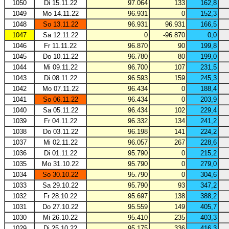
1050
Di 15.11.22
97.064
133
162,8
1049
Mo 14.11.22
96.931
0
152,3
1048
So 13.11.22
96.931
96.931
166,5
1047
Sa 12.11.22
0
-96.870
0,0
1046
Fr 11.11.22
96.870
90
199,8
1045
Do 10.11.22
96.780
80
199,0
1044
Mi 09.11.22
96.700
107
231,5
1043
Di 08.11.22
96.593
159
245,3
1042
Mo 07.11.22
96.434
0
188,4
1041
So 06.11.22
96.434
0
203,9
1040
Sa 05.11.22
96.434
102
229,4
1039
Fr 04.11.22
96.332
134
241,2
1038
Do 03.11.22
96.198
141
224,2
1037
Mi 02.11.22
96.057
267
228,6
1036
Di 01.11.22
95.790
0
215,2
1035
Mo 31.10.22
95.790
0
279,0
1034
So 30.10.22
95.790
0
304,6
1033
Sa 29.10.22
95.790
93
347,2
1032
Fr 28.10.22
95.697
138
388,2
1031
Do 27.10.22
95.559
149
405,7
1030
Mi 26.10.22
95.410
235
403,3
1029
Di 25.10.22
95.175
336
416,3