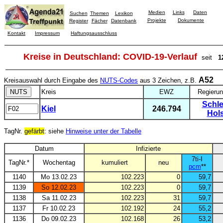
Medien
Links
Daten
Suchen
Themen
Lexikon
Projekte
Dokumente
Register
Fächer
Datenbank
Kontakt
Impressum
Haftungsausschluss
Kreise in Deutschland: COVID-19-Verlauf
seit
1
A52
Kreisauswahl durch Eingabe des
NUTS-Codes
aus 3 Zeichen, z.B.
Kreis
EWZ
Regierun
Schle
Kiel
246.794
Hols
TagNr.
gefärbt
: siehe
Hinweise unter der Tabelle
Datum
Infizierte
7ti-I
TagNr.*
Wochentag
kumuliert
neu
pcm
**
1140
Mo 13.02.23
102.223
0
59,7
1139
So 12.02.23
102.223
0
59,7
1138
Sa 11.02.23
102.223
31
59,7
1137
Fr 10.02.23
102.192
24
55,2
1136
Do 09.02.23
102.168
26
53,2