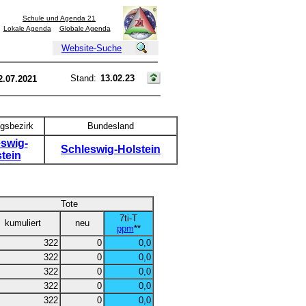
Schule und Agenda 21
Lokale Agenda
Globale Agenda
Website-Suche
Stand:
13.02.23
2.07.2021
gsbezirk
Bundesland
swig-
Schleswig-Holstein
tein
Tote
7ti-T
kumuliert
neu
ppm
**
322
0
0,0
322
0
0,0
322
0
0,0
322
0
0,0
322
0
0,0