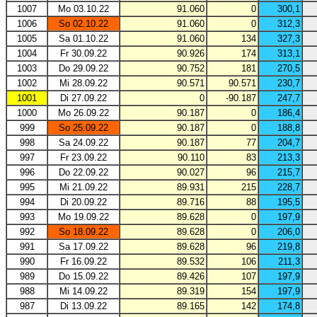
1007
Mo 03.10.22
91.060
0
300,1
1006
So 02.10.22
91.060
0
312,3
1005
Sa 01.10.22
91.060
134
327,3
1004
Fr 30.09.22
90.926
174
313,1
1003
Do 29.09.22
90.752
181
270,5
1002
Mi 28.09.22
90.571
90.571
230,7
1001
Di 27.09.22
0
-90.187
247,7
1000
Mo 26.09.22
90.187
0
186,4
999
So 25.09.22
90.187
0
188,8
998
Sa 24.09.22
90.187
77
204,7
997
Fr 23.09.22
90.110
83
213,3
996
Do 22.09.22
90.027
96
215,7
995
Mi 21.09.22
89.931
215
228,7
994
Di 20.09.22
89.716
88
195,5
993
Mo 19.09.22
89.628
0
197,9
992
So 18.09.22
89.628
0
206,0
991
Sa 17.09.22
89.628
96
219,8
990
Fr 16.09.22
89.532
106
211,3
989
Do 15.09.22
89.426
107
197,9
988
Mi 14.09.22
89.319
154
197,9
987
Di 13.09.22
89.165
142
174,8