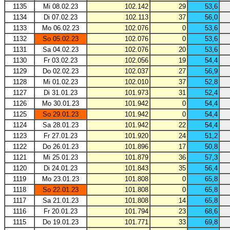
1135
Mi 08.02.23
102.142
29
53,6
1134
Di 07.02.23
102.113
37
56,0
1133
Mo 06.02.23
102.076
0
53,6
1132
So 05.02.23
102.076
0
53,6
1131
Sa 04.02.23
102.076
20
53,6
1130
Fr 03.02.23
102.056
19
54,4
1129
Do 02.02.23
102.037
27
56,9
1128
Mi 01.02.23
102.010
37
52,8
1127
Di 31.01.23
101.973
31
52,4
1126
Mo 30.01.23
101.942
0
54,4
1125
So 29.01.23
101.942
0
54,4
1124
Sa 28.01.23
101.942
22
54,4
1123
Fr 27.01.23
101.920
24
51,2
1122
Do 26.01.23
101.896
17
50,8
1121
Mi 25.01.23
101.879
36
57,3
1120
Di 24.01.23
101.843
35
56,4
1119
Mo 23.01.23
101.808
0
65,8
1118
So 22.01.23
101.808
0
65,8
1117
Sa 21.01.23
101.808
14
65,8
1116
Fr 20.01.23
101.794
23
68,6
1115
Do 19.01.23
101.771
33
69,8