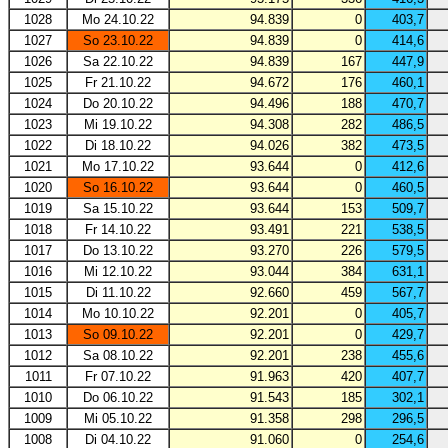
1028
Mo 24.10.22
94.839
0
403,7
1027
So 23.10.22
94.839
0
414,6
1026
Sa 22.10.22
94.839
167
447,9
1025
Fr 21.10.22
94.672
176
460,1
1024
Do 20.10.22
94.496
188
470,7
1023
Mi 19.10.22
94.308
282
486,5
1022
Di 18.10.22
94.026
382
473,5
1021
Mo 17.10.22
93.644
0
412,6
1020
So 16.10.22
93.644
0
460,5
1019
Sa 15.10.22
93.644
153
509,7
1018
Fr 14.10.22
93.491
221
538,5
1017
Do 13.10.22
93.270
226
579,5
1016
Mi 12.10.22
93.044
384
631,1
1015
Di 11.10.22
92.660
459
567,7
1014
Mo 10.10.22
92.201
0
405,7
1013
So 09.10.22
92.201
0
429,7
1012
Sa 08.10.22
92.201
238
455,6
1011
Fr 07.10.22
91.963
420
407,7
1010
Do 06.10.22
91.543
185
302,1
1009
Mi 05.10.22
91.358
298
296,5
1008
Di 04.10.22
91.060
0
254,6