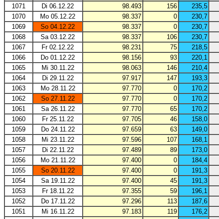
1071
Di 06.12.22
98.493
156
235,5
1070
Mo 05.12.22
98.337
0
230,7
1069
So 04.12.22
98.337
0
230,7
1068
Sa 03.12.22
98.337
106
230,7
1067
Fr 02.12.22
98.231
75
218,5
1066
Do 01.12.22
98.156
93
220,1
1065
Mi 30.11.22
98.063
146
210,4
1064
Di 29.11.22
97.917
147
193,3
1063
Mo 28.11.22
97.770
0
170,2
1062
So 27.11.22
97.770
0
170,2
1061
Sa 26.11.22
97.770
65
170,2
1060
Fr 25.11.22
97.705
46
158,0
1059
Do 24.11.22
97.659
63
149,0
1058
Mi 23.11.22
97.596
107
168,1
1057
Di 22.11.22
97.489
89
173,0
1056
Mo 21.11.22
97.400
0
184,4
1055
So 20.11.22
97.400
0
191,3
1054
Sa 19.11.22
97.400
45
191,3
1053
Fr 18.11.22
97.355
59
196,1
1052
Do 17.11.22
97.296
113
187,6
1051
Mi 16.11.22
97.183
119
176,2