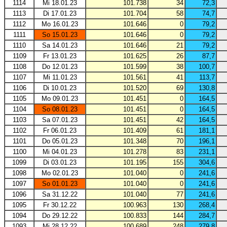
1114
Mi 18.01.23
101.738
34
72,3
1113
Di 17.01.23
101.704
58
74,7
1112
Mo 16.01.23
101.646
0
79,2
1111
So 15.01.23
101.646
0
79,2
1110
Sa 14.01.23
101.646
21
79,2
1109
Fr 13.01.23
101.625
26
87,7
1108
Do 12.01.23
101.599
38
100,7
1107
Mi 11.01.23
101.561
41
113,7
1106
Di 10.01.23
101.520
69
130,8
1105
Mo 09.01.23
101.451
0
164,5
1104
So 08.01.23
101.451
0
164,5
1103
Sa 07.01.23
101.451
42
164,5
1102
Fr 06.01.23
101.409
61
181,1
1101
Do 05.01.23
101.348
70
196,1
1100
Mi 04.01.23
101.278
83
231,1
1099
Di 03.01.23
101.195
155
304,6
1098
Mo 02.01.23
101.040
0
241,6
1097
So 01.01.23
101.040
0
241,6
1096
Sa 31.12.22
101.040
77
241,6
1095
Fr 30.12.22
100.963
130
268,4
1094
Do 29.12.22
100.833
144
284,7
1093
Mi 28.12.22
100.689
248
279,8