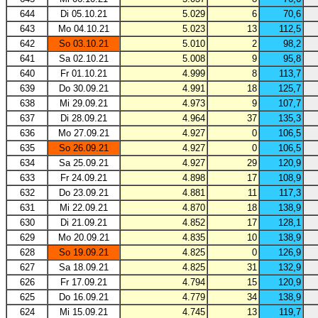
644
Di 05.10.21
5.029
6
70,6
643
Mo 04.10.21
5.023
13
112,5
642
So 03.10.21
5.010
2
98,2
641
Sa 02.10.21
5.008
9
95,8
640
Fr 01.10.21
4.999
8
113,7
639
Do 30.09.21
4.991
18
125,7
638
Mi 29.09.21
4.973
9
107,7
637
Di 28.09.21
4.964
37
135,3
636
Mo 27.09.21
4.927
0
106,5
635
So 26.09.21
4.927
0
106,5
634
Sa 25.09.21
4.927
29
120,9
633
Fr 24.09.21
4.898
17
108,9
632
Do 23.09.21
4.881
11
117,3
631
Mi 22.09.21
4.870
18
138,9
630
Di 21.09.21
4.852
17
128,1
629
Mo 20.09.21
4.835
10
138,9
628
So 19.09.21
4.825
0
126,9
627
Sa 18.09.21
4.825
31
132,9
626
Fr 17.09.21
4.794
15
120,9
625
Do 16.09.21
4.779
34
138,9
624
Mi 15.09.21
4.745
13
119,7