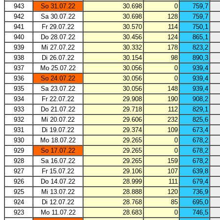
943
So 31.07.22
30.698
0
759,7
942
Sa 30.07.22
30.698
128
759,7
941
Fr 29.07.22
30.570
114
750,1
940
Do 28.07.22
30.456
124
865,1
939
Mi 27.07.22
30.332
178
823,2
938
Di 26.07.22
30.154
98
890,3
937
Mo 25.07.22
30.056
0
939,4
936
So 24.07.22
30.056
0
939,4
935
Sa 23.07.22
30.056
148
939,4
934
Fr 22.07.22
29.908
190
908,2
933
Do 21.07.22
29.718
112
829,1
932
Mi 20.07.22
29.606
232
825,6
931
Di 19.07.22
29.374
109
673,4
930
Mo 18.07.22
29.265
0
678,2
929
So 17.07.22
29.265
0
678,2
928
Sa 16.07.22
29.265
159
678,2
927
Fr 15.07.22
29.106
107
639,8
926
Do 14.07.22
28.999
111
679,4
925
Mi 13.07.22
28.888
120
736,9
924
Di 12.07.22
28.768
85
695,0
923
Mo 11.07.22
28.683
0
746,5