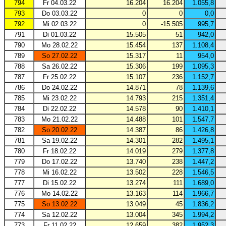
794
Fr 04.03.22
16.204
16.204
1.055,8
793
Do 03.03.22
0
0
0,0
792
Mi 02.03.22
0
-15.505
995,7
791
Di 01.03.22
15.505
51
942,0
790
Mo 28.02.22
15.454
137
1.108,4
789
So 27.02.22
15.317
11
954,0
788
Sa 26.02.22
15.306
199
1.095,3
787
Fr 25.02.22
15.107
236
1.152,7
786
Do 24.02.22
14.871
78
1.139,6
785
Mi 23.02.22
14.793
215
1.351,4
784
Di 22.02.22
14.578
90
1.410,1
783
Mo 21.02.22
14.488
101
1.547,7
782
So 20.02.22
14.387
86
1.426,8
781
Sa 19.02.22
14.301
282
1.495,1
780
Fr 18.02.22
14.019
279
1.377,8
779
Do 17.02.22
13.740
238
1.447,2
778
Mi 16.02.22
13.502
228
1.546,5
777
Di 15.02.22
13.274
111
1.689,0
776
Mo 14.02.22
13.163
114
1.966,7
775
So 13.02.22
13.049
45
1.836,2
774
Sa 12.02.22
13.004
345
1.994,2
773
Fr 11.02.22
12.659
382
1.952,3