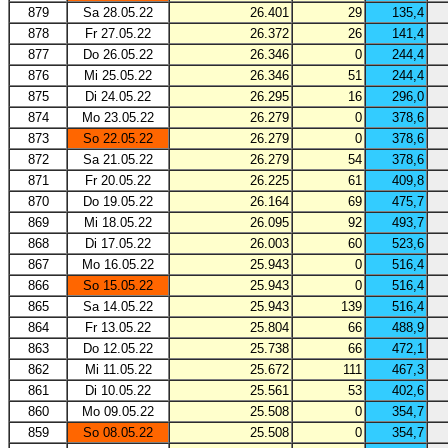
879
Sa 28.05.22
26.401
29
135,4
878
Fr 27.05.22
26.372
26
141,4
877
Do 26.05.22
26.346
0
244,4
876
Mi 25.05.22
26.346
51
244,4
875
Di 24.05.22
26.295
16
296,0
874
Mo 23.05.22
26.279
0
378,6
873
So 22.05.22
26.279
0
378,6
872
Sa 21.05.22
26.279
54
378,6
871
Fr 20.05.22
26.225
61
409,8
870
Do 19.05.22
26.164
69
475,7
869
Mi 18.05.22
26.095
92
493,7
868
Di 17.05.22
26.003
60
523,6
867
Mo 16.05.22
25.943
0
516,4
866
So 15.05.22
25.943
0
516,4
865
Sa 14.05.22
25.943
139
516,4
864
Fr 13.05.22
25.804
66
488,9
863
Do 12.05.22
25.738
66
472,1
862
Mi 11.05.22
25.672
111
467,3
861
Di 10.05.22
25.561
53
402,6
860
Mo 09.05.22
25.508
0
354,7
859
So 08.05.22
25.508
0
354,7