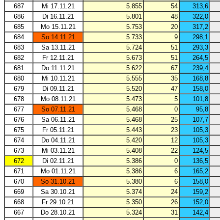
687
Mi 17.11.21
5.855
54
313,6
686
Di 16.11.21
5.801
48
322,0
685
Mo 15.11.21
5.753
20
317,2
684
So 14.11.21
5.733
9
298,1
683
Sa 13.11.21
5.724
51
293,3
682
Fr 12.11.21
5.673
51
264,5
681
Do 11.11.21
5.622
67
239,4
680
Mi 10.11.21
5.555
35
168,8
679
Di 09.11.21
5.520
47
158,0
678
Mo 08.11.21
5.473
5
101,8
677
So 07.11.21
5.468
0
95,8
676
Sa 06.11.21
5.468
25
107,7
675
Fr 05.11.21
5.443
23
105,3
674
Do 04.11.21
5.420
12
105,3
673
Mi 03.11.21
5.408
22
124,5
672
Di 02.11.21
5.386
0
136,5
671
Mo 01.11.21
5.386
6
165,2
670
So 31.10.21
5.380
6
158,0
669
Sa 30.10.21
5.374
24
159,2
668
Fr 29.10.21
5.350
26
152,0
667
Do 28.10.21
5.324
31
142,4