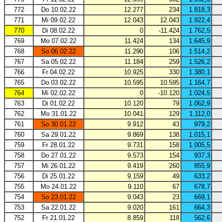
772
Do 10.02.22
12.277
234
1.818,3
771
Mi 09.02.22
12.043
12.043
1.922,4
770
Di 08.02.22
0
-11.424
1.762,5
769
Mo 07.02.22
11.424
134
1.645,9
768
So 06.02.22
11.290
106
1.514,2
767
Sa 05.02.22
11.184
259
1.526,2
766
Fr 04.02.22
10.925
330
1.380,1
765
Do 03.02.22
10.595
10.595
1.164,7
764
Mi 02.02.22
0
-10.120
1.024,5
763
Di 01.02.22
10.120
79
1.062,9
762
Mo 31.01.22
10.041
129
1.112,0
761
So 30.01.22
9.912
43
979,2
760
Sa 29.01.22
9.869
138
1.015,1
759
Fr 28.01.22
9.731
158
1.005,5
758
Do 27.01.22
9.573
154
937,3
757
Mi 26.01.22
9.419
260
855,9
756
Di 25.01.22
9.159
49
633,2
755
Mo 24.01.22
9.110
67
678,7
754
So 23.01.22
9.043
23
669,1
753
Sa 22.01.22
9.020
161
664,3
752
Fr 21.01.22
8.859
118
562,6