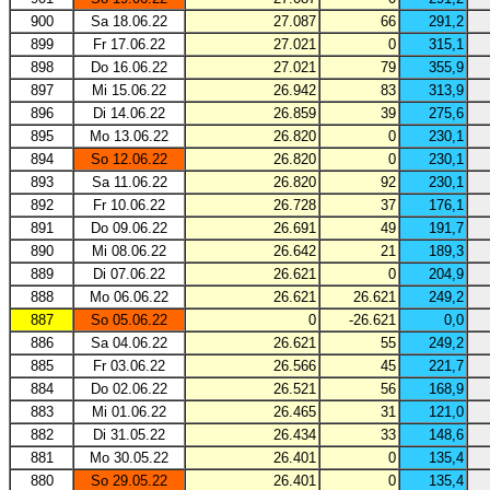
900
Sa 18.06.22
27.087
66
291,2
899
Fr 17.06.22
27.021
0
315,1
898
Do 16.06.22
27.021
79
355,9
897
Mi 15.06.22
26.942
83
313,9
896
Di 14.06.22
26.859
39
275,6
895
Mo 13.06.22
26.820
0
230,1
894
So 12.06.22
26.820
0
230,1
893
Sa 11.06.22
26.820
92
230,1
892
Fr 10.06.22
26.728
37
176,1
891
Do 09.06.22
26.691
49
191,7
890
Mi 08.06.22
26.642
21
189,3
889
Di 07.06.22
26.621
0
204,9
888
Mo 06.06.22
26.621
26.621
249,2
887
So 05.06.22
0
-26.621
0,0
886
Sa 04.06.22
26.621
55
249,2
885
Fr 03.06.22
26.566
45
221,7
884
Do 02.06.22
26.521
56
168,9
883
Mi 01.06.22
26.465
31
121,0
882
Di 31.05.22
26.434
33
148,6
881
Mo 30.05.22
26.401
0
135,4
880
So 29.05.22
26.401
0
135,4