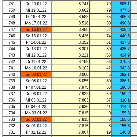
751
Do 20.01.22
8.741
79
505,1
750
Mi 19.01.22
8.662
79
477,6
749
Di 18.01.22
8.583
65
496,8
748
Mo 17.01.22
8.518
60
496,8
747
So 16.01.22
8.458
32
439,3
746
Sa 15.01.22
8.426
74
440,5
745
Fr 14.01.22
8.352
51
417,8
744
Do 13.01.22
8.301
80
435,7
743
Mi 12.01.22
8.221
63
424,9
742
Di 11.01.22
8.158
56
379,5
741
Mo 10.01.22
8.102
42
342,3
740
So 09.01.22
8.060
5
292,1
739
Sa 08.01.22
8.055
80
286,1
738
Fr 07.01.22
7.975
53
190,3
737
Do 06.01.22
7.922
59
159,2
736
Mi 05.01.22
7.863
37
116,1
735
Di 04.01.22
7.826
11
114,9
734
Mo 03.01.22
7.815
0
155,6
733
So 02.01.22
7.815
0
155,6
732
Sa 01.01.22
7.815
8
155,6
731
Fr 31.12.21
7.807
19
146,0