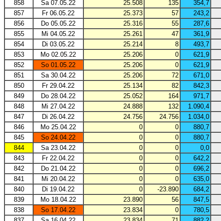
858
Sa 07.05.22
25.508
135
354,7
857
Fr 06.05.22
25.373
57
243,2
856
Do 05.05.22
25.316
55
287,6
855
Mi 04.05.22
25.261
47
361,9
854
Di 03.05.22
25.214
8
493,7
853
Mo 02.05.22
25.206
0
621,9
852
So 01.05.22
25.206
0
621,9
851
Sa 30.04.22
25.206
72
671,0
850
Fr 29.04.22
25.134
82
842,3
849
Do 28.04.22
25.052
164
971,7
848
Mi 27.04.22
24.888
132
1.090,4
847
Di 26.04.22
24.756
24.756
1.034,0
846
Mo 25.04.22
0
0
880,7
845
So 24.04.22
0
0
880,7
844
Sa 23.04.22
0
0
0,0
843
Fr 22.04.22
0
0
642,2
842
Do 21.04.22
0
0
696,2
841
Mi 20.04.22
0
0
635,0
840
Di 19.04.22
0
-23.890
684,2
839
Mo 18.04.22
23.890
56
847,5
838
So 17.04.22
23.834
0
780,5
837
Sa 16.04.22
23.834
71
882,2