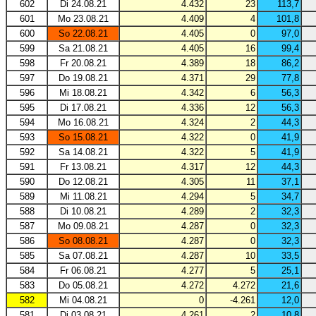
602
Di 24.08.21
4.432
23
113,7
601
Mo 23.08.21
4.409
4
101,8
600
So 22.08.21
4.405
0
97,0
599
Sa 21.08.21
4.405
16
99,4
598
Fr 20.08.21
4.389
18
86,2
597
Do 19.08.21
4.371
29
77,8
596
Mi 18.08.21
4.342
6
56,3
595
Di 17.08.21
4.336
12
56,3
594
Mo 16.08.21
4.324
2
44,3
593
So 15.08.21
4.322
0
41,9
592
Sa 14.08.21
4.322
5
41,9
591
Fr 13.08.21
4.317
12
44,3
590
Do 12.08.21
4.305
11
37,1
589
Mi 11.08.21
4.294
5
34,7
588
Di 10.08.21
4.289
2
32,3
587
Mo 09.08.21
4.287
0
32,3
586
So 08.08.21
4.287
0
32,3
585
Sa 07.08.21
4.287
10
33,5
584
Fr 06.08.21
4.277
5
25,1
583
Do 05.08.21
4.272
4.272
21,6
582
Mi 04.08.21
0
-4.261
12,0
581
Di 03.08.21
4.261
2
10,8