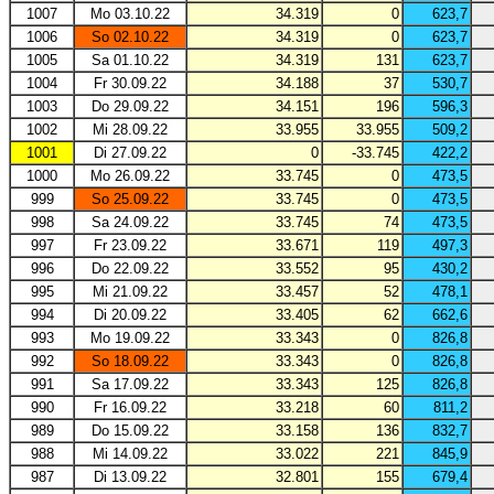
1007
Mo 03.10.22
34.319
0
623,7
1006
So 02.10.22
34.319
0
623,7
1005
Sa 01.10.22
34.319
131
623,7
1004
Fr 30.09.22
34.188
37
530,7
1003
Do 29.09.22
34.151
196
596,3
1002
Mi 28.09.22
33.955
33.955
509,2
1001
Di 27.09.22
0
-33.745
422,2
1000
Mo 26.09.22
33.745
0
473,5
999
So 25.09.22
33.745
0
473,5
998
Sa 24.09.22
33.745
74
473,5
997
Fr 23.09.22
33.671
119
497,3
996
Do 22.09.22
33.552
95
430,2
995
Mi 21.09.22
33.457
52
478,1
994
Di 20.09.22
33.405
62
662,6
993
Mo 19.09.22
33.343
0
826,8
992
So 18.09.22
33.343
0
826,8
991
Sa 17.09.22
33.343
125
826,8
990
Fr 16.09.22
33.218
60
811,2
989
Do 15.09.22
33.158
136
832,7
988
Mi 14.09.22
33.022
221
845,9
987
Di 13.09.22
32.801
155
679,4