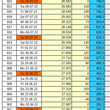
922
So 10.07.22
28.683
0
746,5
921
Sa 09.07.22
28.683
134
746,5
920
Fr 08.07.22
28.549
148
744,1
919
Do 07.07.22
28.401
179
648,2
918
Mi 06.07.22
28.222
73
553,6
917
Di 05.07.22
28.149
115
627,9
916
Mo 04.07.22
28.034
0
629,1
915
So 03.07.22
28.034
0
629,1
914
Sa 02.07.22
28.034
130
629,1
913
Fr 01.07.22
27.904
70
535,6
912
Do 30.06.22
27.834
120
582,3
911
Mi 29.06.22
27.714
159
577,5
910
Di 28.06.22
27.555
80
485,3
909
Mo 27.06.22
27.475
0
454,1
908
So 26.06.22
27.475
0
454,1
907
Sa 25.06.22
27.475
69
454,1
906
Fr 24.06.22
27.406
92
443,3
905
Do 23.06.22
27.314
103
333,1
904
Mi 22.06.22
27.211
76
299,5
903
Di 21.06.22
27.135
48
284,0
902
Mo 20.06.22
27.087
0
291,2
901
So 19.06.22
27.087
0
291,2