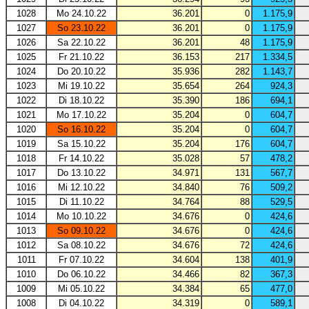
1028
Mo 24.10.22
36.201
0
1.175,9
1027
So 23.10.22
36.201
0
1.175,9
1026
Sa 22.10.22
36.201
48
1.175,9
1025
Fr 21.10.22
36.153
217
1.334,5
1024
Do 20.10.22
35.936
282
1.143,7
1023
Mi 19.10.22
35.654
264
924,3
1022
Di 18.10.22
35.390
186
694,1
1021
Mo 17.10.22
35.204
0
604,7
1020
So 16.10.22
35.204
0
604,7
1019
Sa 15.10.22
35.204
176
604,7
1018
Fr 14.10.22
35.028
57
478,2
1017
Do 13.10.22
34.971
131
567,7
1016
Mi 12.10.22
34.840
76
509,2
1015
Di 11.10.22
34.764
88
529,5
1014
Mo 10.10.22
34.676
0
424,6
1013
So 09.10.22
34.676
0
424,6
1012
Sa 08.10.22
34.676
72
424,6
1011
Fr 07.10.22
34.604
138
401,9
1010
Do 06.10.22
34.466
82
367,3
1009
Mi 05.10.22
34.384
65
477,0
1008
Di 04.10.22
34.319
0
589,1