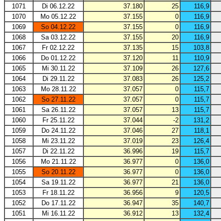
1071
Di 06.12.22
37.180
25
116,9
1070
Mo 05.12.22
37.155
0
116,9
1069
So 04.12.22
37.155
0
116,9
1068
Sa 03.12.22
37.155
20
116,9
1067
Fr 02.12.22
37.135
15
103,8
1066
Do 01.12.22
37.120
11
110,9
1065
Mi 30.11.22
37.109
26
127,6
1064
Di 29.11.22
37.083
26
125,2
1063
Mo 28.11.22
37.057
0
115,7
1062
So 27.11.22
37.057
0
115,7
1061
Sa 26.11.22
37.057
13
115,7
1060
Fr 25.11.22
37.044
-2
131,2
1059
Do 24.11.22
37.046
27
118,1
1058
Mi 23.11.22
37.019
23
126,4
1057
Di 22.11.22
36.996
19
115,7
1056
Mo 21.11.22
36.977
0
136,0
1055
So 20.11.22
36.977
0
136,0
1054
Sa 19.11.22
36.977
21
136,0
1053
Fr 18.11.22
36.956
9
120,5
1052
Do 17.11.22
36.947
35
140,7
1051
Mi 16.11.22
36.912
13
132,4