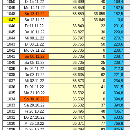
1050
Di 15.11.22
36.899
40
169,4
1049
Mo 14.11.22
36.859
0
182,5
1048
So 13.11.22
36.859
36.859
182,5
1047
Sa 12.11.22
0
-36.849
0,0
1046
Fr 11.11.22
36.849
22
201,6
1045
Do 10.11.22
36.827
30
229,0
1044
Mi 09.11.22
36.797
42
270,7
1043
Di 08.11.22
36.755
50
220,6
1042
Mo 07.11.22
36.705
0
208,7
1041
So 06.11.22
36.705
0
208,7
1040
Sa 05.11.22
36.705
25
208,7
1039
Fr 04.11.22
36.680
45
212,3
1038
Do 03.11.22
36.635
62
221,8
1037
Mi 02.11.22
36.573
0
234,9
1036
Di 01.11.22
36.573
41
331,5
1035
Mo 31.10.22
36.532
0
394,8
1034
So 30.10.22
36.532
0
394,8
1033
Sa 29.10.22
36.532
37
394,8
1032
Fr 28.10.22
36.495
48
406,7
1031
Do 27.10.22
36.447
76
603,5
1030
Mi 26.10.22
36.371
77
766,8
1029
Di 25.10.22
36.294
93
925,5