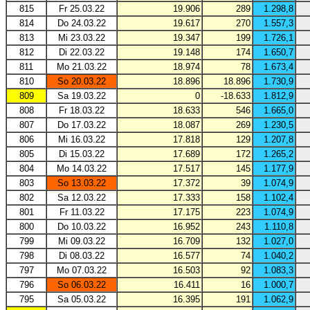
815
Fr 25.03.22
19.906
289
1.298,8
814
Do 24.03.22
19.617
270
1.557,3
813
Mi 23.03.22
19.347
199
1.726,1
812
Di 22.03.22
19.148
174
1.650,7
811
Mo 21.03.22
18.974
78
1.673,4
810
So 20.03.22
18.896
18.896
1.730,9
809
Sa 19.03.22
0
-18.633
1.812,9
808
Fr 18.03.22
18.633
546
1.665,0
807
Do 17.03.22
18.087
269
1.230,5
806
Mi 16.03.22
17.818
129
1.207,8
805
Di 15.03.22
17.689
172
1.265,2
804
Mo 14.03.22
17.517
145
1.177,9
803
So 13.03.22
17.372
39
1.074,9
802
Sa 12.03.22
17.333
158
1.102,4
801
Fr 11.03.22
17.175
223
1.074,9
800
Do 10.03.22
16.952
243
1.110,8
799
Mi 09.03.22
16.709
132
1.027,0
798
Di 08.03.22
16.577
74
1.040,2
797
Mo 07.03.22
16.503
92
1.083,3
796
So 06.03.22
16.411
16
1.000,7
795
Sa 05.03.22
16.395
191
1.062,9