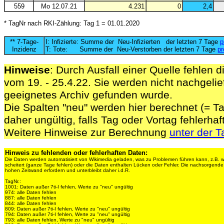
559
Mo 12.07.21
4.231
0
2,4
* TagNr nach RKI-Zählung: Tag 1 = 01.01.2020
** 7-Tage-
I: Infizierte: Summe der Neu-Infizierten der letzten 7 Tage
p
Inzidenz
T: Tote: Summe der Neu-Verstorben der letzten 7 Tage
pr
Hinweise
: Durch Ausfall einer Quelle fehlen d
vom 19. - 25.4.22. Sie werden nicht nachgelief
geeignetes Archiv gefunden wurde.
Die Spalten "neu" werden hier berechnet (= Ta
daher ungültig, falls Tag oder Vortag fehlerhaf
Weitere Hinweise zur Berechnung
unter der T
Hinweis zu fehlenden oder fehlerhaften Daten:
Die Daten werden automatisiert von Wikimedia geladen, was zu Problemen führen kann, z.B. 
scheitert (ganze Tage fehlen) oder die Daten enthalten Lücken oder Fehler. Die nachsorgen
hohen Zeitwand erfordern und unterbleibt daher i.d.R.
TagNr.:
1001: Daten außer 7ti-I fehlen, Werte zu "neu" ungültig
974: alle Daten fehlen
887: alle Daten fehlen
844: alle Daten fehlen
809: Daten außer 7ti-I fehlen, Werte zu "neu" ungültig
794: Daten außer 7ti-I fehlen, Werte zu "neu" ungültig
793: alle Daten fehlen, Werte zu "neu" ungültig