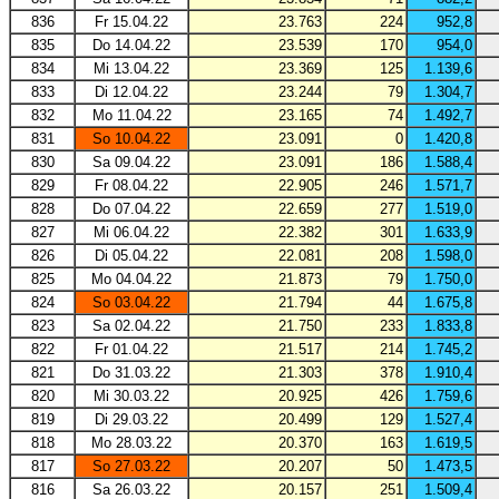
836
Fr 15.04.22
23.763
224
952,8
835
Do 14.04.22
23.539
170
954,0
834
Mi 13.04.22
23.369
125
1.139,6
833
Di 12.04.22
23.244
79
1.304,7
832
Mo 11.04.22
23.165
74
1.492,7
831
So 10.04.22
23.091
0
1.420,8
830
Sa 09.04.22
23.091
186
1.588,4
829
Fr 08.04.22
22.905
246
1.571,7
828
Do 07.04.22
22.659
277
1.519,0
827
Mi 06.04.22
22.382
301
1.633,9
826
Di 05.04.22
22.081
208
1.598,0
825
Mo 04.04.22
21.873
79
1.750,0
824
So 03.04.22
21.794
44
1.675,8
823
Sa 02.04.22
21.750
233
1.833,8
822
Fr 01.04.22
21.517
214
1.745,2
821
Do 31.03.22
21.303
378
1.910,4
820
Mi 30.03.22
20.925
426
1.759,6
819
Di 29.03.22
20.499
129
1.527,4
818
Mo 28.03.22
20.370
163
1.619,5
817
So 27.03.22
20.207
50
1.473,5
816
Sa 26.03.22
20.157
251
1.509,4