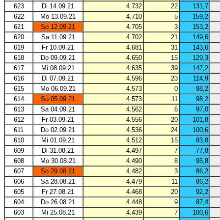
623
Di 14.09.21
4.732
22
131,7
622
Mo 13.09.21
4.710
5
159,2
621
So 12.09.21
4.705
3
153,2
620
Sa 11.09.21
4.702
21
149,6
619
Fr 10.09.21
4.681
31
143,6
618
Do 09.09.21
4.650
15
129,3
617
Mi 08.09.21
4.635
39
147,2
616
Di 07.09.21
4.596
23
114,9
615
Mo 06.09.21
4.573
0
98,2
614
So 05.09.21
4.573
11
98,2
613
Sa 04.09.21
4.562
6
97,0
612
Fr 03.09.21
4.556
20
101,8
611
Do 02.09.21
4.536
24
100,6
610
Mi 01.09.21
4.512
15
83,8
609
Di 31.08.21
4.497
7
77,8
608
Mo 30.08.21
4.490
8
95,8
607
So 29.08.21
4.482
3
86,2
606
Sa 28.08.21
4.479
11
86,2
605
Fr 27.08.21
4.468
20
92,2
604
Do 26.08.21
4.448
9
87,4
603
Mi 25.08.21
4.439
7
100,6