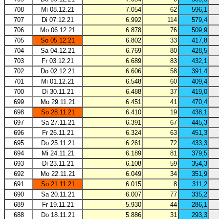
708
Mi 08.12.21
7.054
62
596,1
707
Di 07.12.21
6.992
114
579,4
706
Mo 06.12.21
6.878
76
509,9
705
So 05.12.21
6.802
33
417,8
704
Sa 04.12.21
6.769
80
428,5
703
Fr 03.12.21
6.689
83
432,1
702
Do 02.12.21
6.606
58
391,4
701
Mi 01.12.21
6.548
60
409,4
700
Di 30.11.21
6.488
37
419,0
699
Mo 29.11.21
6.451
41
470,4
698
So 28.11.21
6.410
19
438,1
697
Sa 27.11.21
6.391
67
445,3
696
Fr 26.11.21
6.324
63
451,3
695
Do 25.11.21
6.261
72
433,3
694
Mi 24.11.21
6.189
81
379,5
693
Di 23.11.21
6.108
59
354,3
692
Mo 22.11.21
6.049
34
351,9
691
So 21.11.21
6.015
8
311,2
690
Sa 20.11.21
6.007
77
335,2
689
Fr 19.11.21
5.930
44
286,1
688
Do 18.11.21
5.886
31
293,3