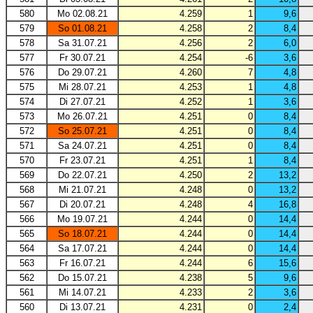
580
Mo 02.08.21
4.259
1
9,6
579
So 01.08.21
4.258
2
8,4
578
Sa 31.07.21
4.256
2
6,0
577
Fr 30.07.21
4.254
-6
3,6
576
Do 29.07.21
4.260
7
4,8
575
Mi 28.07.21
4.253
1
4,8
574
Di 27.07.21
4.252
1
3,6
573
Mo 26.07.21
4.251
0
8,4
572
So 25.07.21
4.251
0
8,4
571
Sa 24.07.21
4.251
0
8,4
570
Fr 23.07.21
4.251
1
8,4
569
Do 22.07.21
4.250
2
13,2
568
Mi 21.07.21
4.248
0
13,2
567
Di 20.07.21
4.248
4
16,8
566
Mo 19.07.21
4.244
0
14,4
565
So 18.07.21
4.244
0
14,4
564
Sa 17.07.21
4.244
0
14,4
563
Fr 16.07.21
4.244
6
15,6
562
Do 15.07.21
4.238
5
9,6
561
Mi 14.07.21
4.233
2
3,6
560
Di 13.07.21
4.231
0
2,4