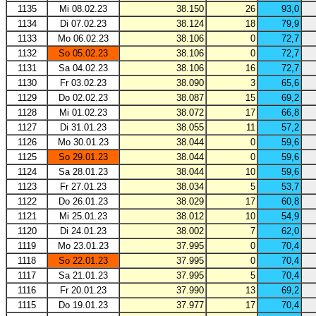
1135
Mi 08.02.23
38.150
26
93,0
1134
Di 07.02.23
38.124
18
79,9
1133
Mo 06.02.23
38.106
0
72,7
1132
So 05.02.23
38.106
0
72,7
1131
Sa 04.02.23
38.106
16
72,7
1130
Fr 03.02.23
38.090
3
65,6
1129
Do 02.02.23
38.087
15
69,2
1128
Mi 01.02.23
38.072
17
66,8
1127
Di 31.01.23
38.055
11
57,2
1126
Mo 30.01.23
38.044
0
59,6
1125
So 29.01.23
38.044
0
59,6
1124
Sa 28.01.23
38.044
10
59,6
1123
Fr 27.01.23
38.034
5
53,7
1122
Do 26.01.23
38.029
17
60,8
1121
Mi 25.01.23
38.012
10
54,9
1120
Di 24.01.23
38.002
7
62,0
1119
Mo 23.01.23
37.995
0
70,4
1118
So 22.01.23
37.995
0
70,4
1117
Sa 21.01.23
37.995
5
70,4
1116
Fr 20.01.23
37.990
13
69,2
1115
Do 19.01.23
37.977
17
70,4