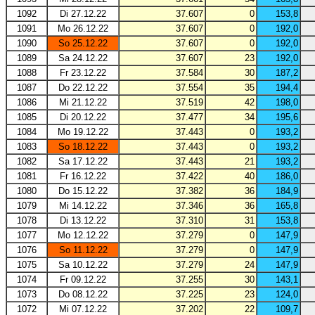
1092
Di 27.12.22
37.607
0
153,8
1091
Mo 26.12.22
37.607
0
192,0
1090
So 25.12.22
37.607
0
192,0
1089
Sa 24.12.22
37.607
23
192,0
1088
Fr 23.12.22
37.584
30
187,2
1087
Do 22.12.22
37.554
35
194,4
1086
Mi 21.12.22
37.519
42
198,0
1085
Di 20.12.22
37.477
34
195,6
1084
Mo 19.12.22
37.443
0
193,2
1083
So 18.12.22
37.443
0
193,2
1082
Sa 17.12.22
37.443
21
193,2
1081
Fr 16.12.22
37.422
40
186,0
1080
Do 15.12.22
37.382
36
184,9
1079
Mi 14.12.22
37.346
36
165,8
1078
Di 13.12.22
37.310
31
153,8
1077
Mo 12.12.22
37.279
0
147,9
1076
So 11.12.22
37.279
0
147,9
1075
Sa 10.12.22
37.279
24
147,9
1074
Fr 09.12.22
37.255
30
143,1
1073
Do 08.12.22
37.225
23
124,0
1072
Mi 07.12.22
37.202
22
109,7