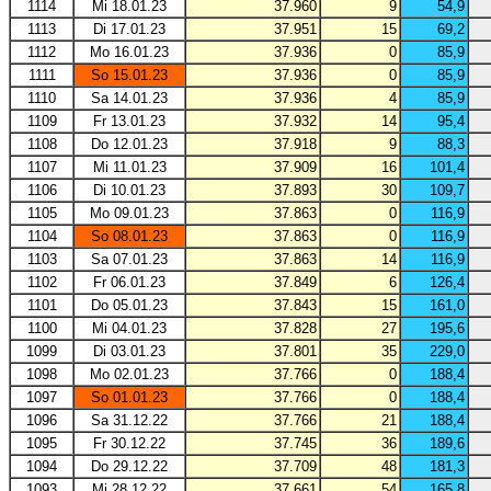
1114
Mi 18.01.23
37.960
9
54,9
1113
Di 17.01.23
37.951
15
69,2
1112
Mo 16.01.23
37.936
0
85,9
1111
So 15.01.23
37.936
0
85,9
1110
Sa 14.01.23
37.936
4
85,9
1109
Fr 13.01.23
37.932
14
95,4
1108
Do 12.01.23
37.918
9
88,3
1107
Mi 11.01.23
37.909
16
101,4
1106
Di 10.01.23
37.893
30
109,7
1105
Mo 09.01.23
37.863
0
116,9
1104
So 08.01.23
37.863
0
116,9
1103
Sa 07.01.23
37.863
14
116,9
1102
Fr 06.01.23
37.849
6
126,4
1101
Do 05.01.23
37.843
15
161,0
1100
Mi 04.01.23
37.828
27
195,6
1099
Di 03.01.23
37.801
35
229,0
1098
Mo 02.01.23
37.766
0
188,4
1097
So 01.01.23
37.766
0
188,4
1096
Sa 31.12.22
37.766
21
188,4
1095
Fr 30.12.22
37.745
36
189,6
1094
Do 29.12.22
37.709
48
181,3
1093
Mi 28.12.22
37.661
54
165,8