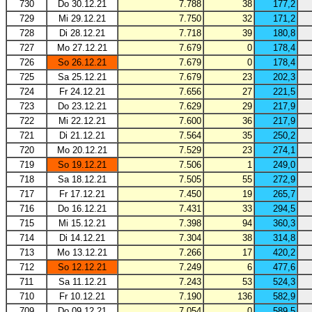
730
Do 30.12.21
7.788
38
177,2
729
Mi 29.12.21
7.750
32
171,2
728
Di 28.12.21
7.718
39
180,8
727
Mo 27.12.21
7.679
0
178,4
726
So 26.12.21
7.679
0
178,4
725
Sa 25.12.21
7.679
23
202,3
724
Fr 24.12.21
7.656
27
221,5
723
Do 23.12.21
7.629
29
217,9
722
Mi 22.12.21
7.600
36
217,9
721
Di 21.12.21
7.564
35
250,2
720
Mo 20.12.21
7.529
23
274,1
719
So 19.12.21
7.506
1
249,0
718
Sa 18.12.21
7.505
55
272,9
717
Fr 17.12.21
7.450
19
265,7
716
Do 16.12.21
7.431
33
294,5
715
Mi 15.12.21
7.398
94
360,3
714
Di 14.12.21
7.304
38
314,8
713
Mo 13.12.21
7.266
17
420,2
712
So 12.12.21
7.249
6
477,6
711
Sa 11.12.21
7.243
53
524,3
710
Fr 10.12.21
7.190
136
582,9
709
Do 09.12.21
7.054
0
589,5