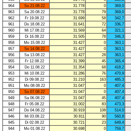
964
So 21.08.22
31.778
0
369,0
963
Sa 20.08.22
31.778
79
369,0
962
Fr 19.08.22
31.699
58
342,7
961
Do 18.08.22
31.641
72
336,7
960
Mi 17.08.22
31.569
64
321,1
959
Di 16.08.22
31.505
78
346,3
958
Mo 15.08.22
31.427
0
363,1
957
So 14.08.22
31.427
0
363,1
956
Sa 13.08.22
31.427
28
363,1
955
Fr 12.08.22
31.399
45
365,4
954
Do 11.08.22
31.354
68
418,2
953
Mi 10.08.22
31.286
76
470,9
952
Di 09.08.22
31.210
163
485,3
951
Mo 08.08.22
31.047
0
407,4
950
So 07.08.22
31.047
0
407,4
949
Sa 06.08.22
31.047
45
407,4
948
Fr 05.08.22
31.002
83
473,3
947
Do 04.08.22
30.919
108
514,0
946
Mi 03.08.22
30.811
90
560,8
945
Di 02.08.22
30.721
23
649,4
944
Mo 01.08.22
30.698
0
759,7