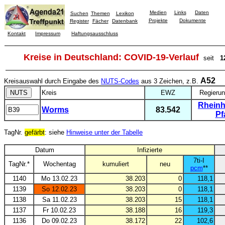
Medien
Links
Daten
Suchen
Themen
Lexikon
Projekte
Dokumente
Register
Fächer
Datenbank
Kontakt
Impressum
Haftungsausschluss
Kreise in Deutschland: COVID-19-Verlauf
seit
1
A52
Kreisauswahl durch Eingabe des
NUTS-Codes
aus 3 Zeichen, z.B.
Kreis
EWZ
Regierun
Rheinh
Worms
83.542
Pf
TagNr.
gefärbt
: siehe
Hinweise unter der Tabelle
Datum
Infizierte
7ti-I
TagNr.*
Wochentag
kumuliert
neu
pcm
**
1140
Mo 13.02.23
38.203
0
118,1
1139
So 12.02.23
38.203
0
118,1
1138
Sa 11.02.23
38.203
15
118,1
1137
Fr 10.02.23
38.188
16
119,3
1136
Do 09.02.23
38.172
22
102,6