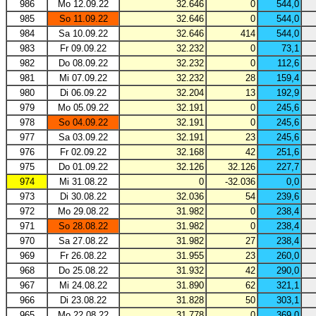
986
Mo 12.09.22
32.646
0
544,0
985
So 11.09.22
32.646
0
544,0
984
Sa 10.09.22
32.646
414
544,0
983
Fr 09.09.22
32.232
0
73,1
982
Do 08.09.22
32.232
0
112,6
981
Mi 07.09.22
32.232
28
159,4
980
Di 06.09.22
32.204
13
192,9
979
Mo 05.09.22
32.191
0
245,6
978
So 04.09.22
32.191
0
245,6
977
Sa 03.09.22
32.191
23
245,6
976
Fr 02.09.22
32.168
42
251,6
975
Do 01.09.22
32.126
32.126
227,7
974
Mi 31.08.22
0
-32.036
0,0
973
Di 30.08.22
32.036
54
239,6
972
Mo 29.08.22
31.982
0
238,4
971
So 28.08.22
31.982
0
238,4
970
Sa 27.08.22
31.982
27
238,4
969
Fr 26.08.22
31.955
23
260,0
968
Do 25.08.22
31.932
42
290,0
967
Mi 24.08.22
31.890
62
321,1
966
Di 23.08.22
31.828
50
303,1
965
Mo 22.08.22
31.778
0
369,0