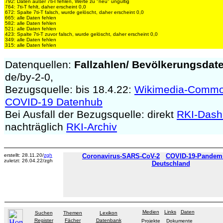
792: Daten außer 7ti-I fehlen, Werte zu "neu" ungültig
764: 7ti-T fehlt, daher erscheint 0,0
672: Spalte 7ti-T falsch, wurde gelöscht, daher erscheint 0,0
665: alle Daten fehlen
582: alle Daten fehlen
521: alle Daten fehlen
423: Spalte 7ti-T zuvor falsch, wurde gelöscht, daher erscheint 0,0
349: alle Daten fehlen
315: alle Daten fehlen
Datenquellen:
Fallzahlen/
Bevölkerungsdat
de/by-2-0,
Bezugsquelle: bis 18.4.22:
Wikimedia-Comm
COVID-19 Datenhub
Bei Ausfall der Bezugsquelle: direkt
RKI-Dash
nachträglich
RKI-Archiv
erstellt: 28.11.20/
zgh
Coronavirus-SARS-CoV-2
COVID-19-Pandemie
zuletzt: 26.04.22/zgh
Deutschland
Medien
Links
Daten
Suchen
Themen
Lexikon
Register
Fächer
Datenbank
Projekte
Dokumente