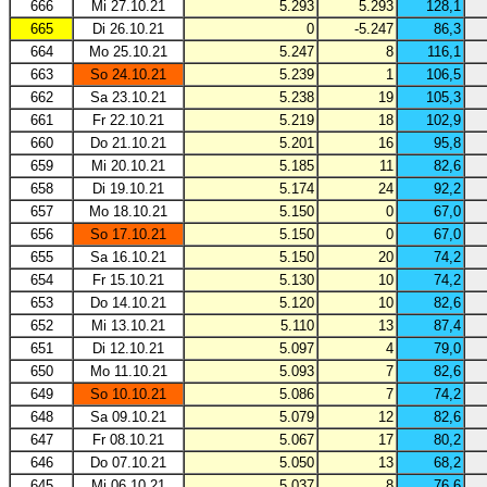
666
Mi 27.10.21
5.293
5.293
128,1
665
Di 26.10.21
0
-5.247
86,3
664
Mo 25.10.21
5.247
8
116,1
663
So 24.10.21
5.239
1
106,5
662
Sa 23.10.21
5.238
19
105,3
661
Fr 22.10.21
5.219
18
102,9
660
Do 21.10.21
5.201
16
95,8
659
Mi 20.10.21
5.185
11
82,6
658
Di 19.10.21
5.174
24
92,2
657
Mo 18.10.21
5.150
0
67,0
656
So 17.10.21
5.150
0
67,0
655
Sa 16.10.21
5.150
20
74,2
654
Fr 15.10.21
5.130
10
74,2
653
Do 14.10.21
5.120
10
82,6
652
Mi 13.10.21
5.110
13
87,4
651
Di 12.10.21
5.097
4
79,0
650
Mo 11.10.21
5.093
7
82,6
649
So 10.10.21
5.086
7
74,2
648
Sa 09.10.21
5.079
12
82,6
647
Fr 08.10.21
5.067
17
80,2
646
Do 07.10.21
5.050
13
68,2
645
Mi 06.10.21
5.037
8
76,6