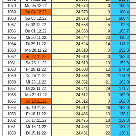
1070
Mo 05.12.22
24.673
0
100,4
1069
So 04.12.22
24.673
0
100,4
1068
Sa 03.12.22
24.673
15
100,4
1067
Fr 02.12.22
24.658
5
92,3
1066
Do 01.12.22
24.653
9
103,7
1065
Mi 30.11.22
24.644
20
118,2
1064
Di 29.11.22
24.624
14
118,2
1063
Mo 28.11.22
24.610
0
152,3
1062
So 27.11.22
24.610
0
152,3
1061
Sa 26.11.22
24.610
10
152,3
1060
Fr 25.11.22
24.600
12
174,9
1059
Do 24.11.22
24.588
26
174,9
1058
Mi 23.11.22
24.562
21
162,0
1057
Di 22.11.22
24.541
29
171,7
1056
Mo 21.11.22
24.512
0
162,0
1055
So 20.11.22
24.512
0
162,0
1054
Sa 19.11.22
24.512
26
162,0
1053
Fr 18.11.22
24.486
10
136,1
1052
Do 17.11.22
24.476
18
139,3
1051
Mi 16.11.22
24.458
27
131,2
1050
Di 15.11.22
24.431
22
136,1