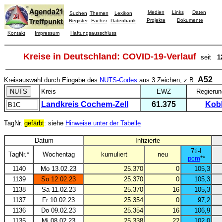
Medien
Links
Daten
Suchen
Themen
Lexikon
Projekte
Dokumente
Register
Fächer
Datenbank
Kontakt
Impressum
Haftungsausschluss
Kreise in Deutschland: COVID-19-Verlauf
seit
1
A52
Kreisauswahl durch Eingabe des
NUTS-Codes
aus 3 Zeichen, z.B.
Kreis
EWZ
Regierun
Landkreis Cochem-Zell
61.375
Kob
TagNr.
gefärbt
: siehe
Hinweise unter der Tabelle
Datum
Infizierte
7ti-I
TagNr.*
Wochentag
kumuliert
neu
pcm
**
1140
Mo 13.02.23
25.370
0
105,3
1139
So 12.02.23
25.370
0
105,3
1138
Sa 11.02.23
25.370
16
105,3
1137
Fr 10.02.23
25.354
0
97,2
1136
Do 09.02.23
25.354
16
106,9
1135
Mi 08.02.23
25.338
22
102,0