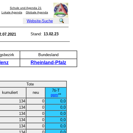
Schule und Agenda 21
Lokale Agenda
Globale Agenda
Website-Suche
Stand:
13.02.23
2.07.2021
gsbezirk
Bundesland
lenz
Rheinland-Pfalz
Tote
7ti-T
kumuliert
neu
ppm
**
134
0
0,0
134
0
0,0
134
0
0,0
134
0
0,0
134
0
0,0
134
0
0,0