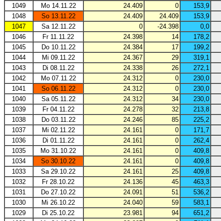
1049
Mo 14.11.22
24.409
0
153,9
1048
So 13.11.22
24.409
24.409
153,9
1047
Sa 12.11.22
0
-24.398
0,0
1046
Fr 11.11.22
24.398
14
178,2
1045
Do 10.11.22
24.384
17
199,2
1044
Mi 09.11.22
24.367
29
319,1
1043
Di 08.11.22
24.338
26
272,1
1042
Mo 07.11.22
24.312
0
230,0
1041
So 06.11.22
24.312
0
230,0
1040
Sa 05.11.22
24.312
34
230,0
1039
Fr 04.11.22
24.278
32
213,8
1038
Do 03.11.22
24.246
85
225,2
1037
Mi 02.11.22
24.161
0
171,7
1036
Di 01.11.22
24.161
0
262,4
1035
Mo 31.10.22
24.161
0
409,8
1034
So 30.10.22
24.161
0
409,8
1033
Sa 29.10.22
24.161
25
409,8
1032
Fr 28.10.22
24.136
45
463,3
1031
Do 27.10.22
24.091
51
536,2
1030
Mi 26.10.22
24.040
59
583,1
1029
Di 25.10.22
23.981
94
651,2