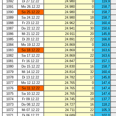
1092
Di 27.12.22
24.980
0
119,9
1091
Mo 26.12.22
24.980
0
158,7
1090
So 25.12.22
24.980
0
158,7
1089
Sa 24.12.22
24.980
18
158,7
1088
Fr 23.12.22
24.962
21
160,4
1087
Do 22.12.22
24.941
30
150,6
1086
Mi 21.12.22
24.911
20
145,8
1085
Di 20.12.22
24.891
22
166,8
1084
Mo 19.12.22
24.869
0
163,6
1083
So 18.12.22
24.869
0
163,6
1082
Sa 17.12.22
24.869
22
163,6
1081
Fr 16.12.22
24.847
17
157,1
1080
Do 15.12.22
24.830
16
158,7
1079
Mi 14.12.22
24.814
32
160,4
1078
Di 13.12.22
24.782
17
145,8
1077
Mo 12.12.22
24.765
0
147,4
1076
So 11.12.22
24.765
0
147,4
1075
Sa 10.12.22
24.765
20
147,4
1074
Fr 09.12.22
24.745
18
137,7
1073
Do 08.12.22
24.727
16
118,2
1072
Mi 07.12.22
24.711
22
105,3
1071
Di 06.12.22
24.689
16
102,0