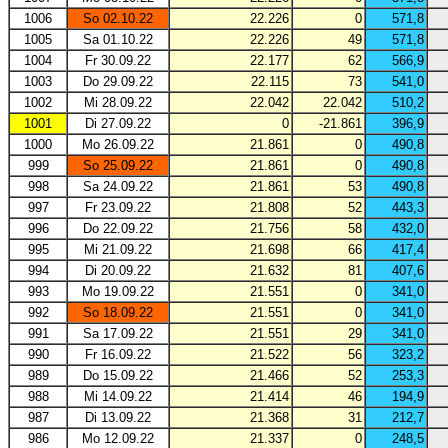
1006
So 02.10.22
22.226
0
571,8
1005
Sa 01.10.22
22.226
49
571,8
1004
Fr 30.09.22
22.177
62
566,9
1003
Do 29.09.22
22.115
73
541,0
1002
Mi 28.09.22
22.042
22.042
510,2
1001
Di 27.09.22
0
-21.861
396,9
1000
Mo 26.09.22
21.861
0
490,8
999
So 25.09.22
21.861
0
490,8
998
Sa 24.09.22
21.861
53
490,8
997
Fr 23.09.22
21.808
52
443,3
996
Do 22.09.22
21.756
58
432,0
995
Mi 21.09.22
21.698
66
417,4
994
Di 20.09.22
21.632
81
407,6
993
Mo 19.09.22
21.551
0
341,0
992
So 18.09.22
21.551
0
341,0
991
Sa 17.09.22
21.551
29
341,0
990
Fr 16.09.22
21.522
56
323,2
989
Do 15.09.22
21.466
52
253,3
988
Mi 14.09.22
21.414
46
194,9
987
Di 13.09.22
21.368
31
212,7
986
Mo 12.09.22
21.337
0
248,5