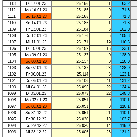
1113
Di 17.01.23
25.196
11
63,2
1112
Mo 16.01.23
25.185
0
71,3
1111
So 15.01.23
25.185
0
71,3
1110
Sa 14.01.23
25.185
1
71,3
1109
Fr 13.01.23
25.184
8
102,0
1108
Do 12.01.23
25.176
5
105,3
1107
Mi 11.01.23
25.171
19
116,6
1106
Di 10.01.23
25.152
15
123,1
1105
Mo 09.01.23
25.137
0
128,0
1104
So 08.01.23
25.137
0
128,0
1103
Sa 07.01.23
25.137
23
128,0
1102
Fr 06.01.23
25.114
8
123,1
1101
Do 05.01.23
25.106
11
131,2
1100
Mi 04.01.23
25.095
22
134,4
1099
Di 03.01.23
25.073
22
145,8
1098
Mo 02.01.23
25.051
0
110,1
1097
So 01.01.23
25.051
0
110,1
1096
Sa 31.12.22
25.051
21
110,1
1095
Fr 30.12.22
25.030
10
103,7
1094
Do 29.12.22
25.020
14
119,9
1093
Mi 28.12.22
25.006
26
131,2