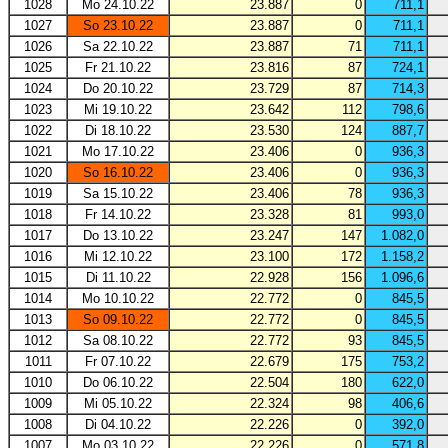
1028
Mo 24.10.22
23.887
0
711,1
1027
So 23.10.22
23.887
0
711,1
1026
Sa 22.10.22
23.887
71
711,1
1025
Fr 21.10.22
23.816
87
724,1
1024
Do 20.10.22
23.729
87
714,3
1023
Mi 19.10.22
23.642
112
798,6
1022
Di 18.10.22
23.530
124
887,7
1021
Mo 17.10.22
23.406
0
936,3
1020
So 16.10.22
23.406
0
936,3
1019
Sa 15.10.22
23.406
78
936,3
1018
Fr 14.10.22
23.328
81
993,0
1017
Do 13.10.22
23.247
147
1.082,0
1016
Mi 12.10.22
23.100
172
1.158,2
1015
Di 11.10.22
22.928
156
1.096,6
1014
Mo 10.10.22
22.772
0
845,5
1013
So 09.10.22
22.772
0
845,5
1012
Sa 08.10.22
22.772
93
845,5
1011
Fr 07.10.22
22.679
175
753,2
1010
Do 06.10.22
22.504
180
622,0
1009
Mi 05.10.22
22.324
98
406,6
1008
Di 04.10.22
22.226
0
392,0
1007
Mo 03.10.22
22.226
0
571,8