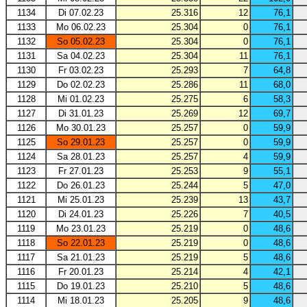
1134
Di 07.02.23
25.316
12
76,1
1133
Mo 06.02.23
25.304
0
76,1
1132
So 05.02.23
25.304
0
76,1
1131
Sa 04.02.23
25.304
11
76,1
1130
Fr 03.02.23
25.293
7
64,8
1129
Do 02.02.23
25.286
11
68,0
1128
Mi 01.02.23
25.275
6
58,3
1127
Di 31.01.23
25.269
12
69,7
1126
Mo 30.01.23
25.257
0
59,9
1125
So 29.01.23
25.257
0
59,9
1124
Sa 28.01.23
25.257
4
59,9
1123
Fr 27.01.23
25.253
9
55,1
1122
Do 26.01.23
25.244
5
47,0
1121
Mi 25.01.23
25.239
13
43,7
1120
Di 24.01.23
25.226
7
40,5
1119
Mo 23.01.23
25.219
0
48,6
1118
So 22.01.23
25.219
0
48,6
1117
Sa 21.01.23
25.219
5
48,6
1116
Fr 20.01.23
25.214
4
42,1
1115
Do 19.01.23
25.210
5
48,6
1114
Mi 18.01.23
25.205
9
48,6