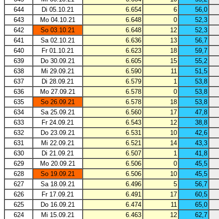
644
Di 05.10.21
6.654
6
56,0
643
Mo 04.10.21
6.648
0
52,3
642
So 03.10.21
6.648
12
52,3
641
Sa 02.10.21
6.636
13
56,7
640
Fr 01.10.21
6.623
18
59,7
639
Do 30.09.21
6.605
15
55,2
638
Mi 29.09.21
6.590
11
51,5
637
Di 28.09.21
6.579
1
53,8
636
Mo 27.09.21
6.578
0
53,8
635
So 26.09.21
6.578
18
53,8
634
Sa 25.09.21
6.560
17
47,8
633
Fr 24.09.21
6.543
12
38,8
632
Do 23.09.21
6.531
10
42,6
631
Mi 22.09.21
6.521
14
43,3
630
Di 21.09.21
6.507
1
41,8
629
Mo 20.09.21
6.506
0
45,5
628
So 19.09.21
6.506
10
45,5
627
Sa 18.09.21
6.496
5
56,7
626
Fr 17.09.21
6.491
17
60,5
625
Do 16.09.21
6.474
11
65,0
624
Mi 15.09.21
6.463
12
62,7