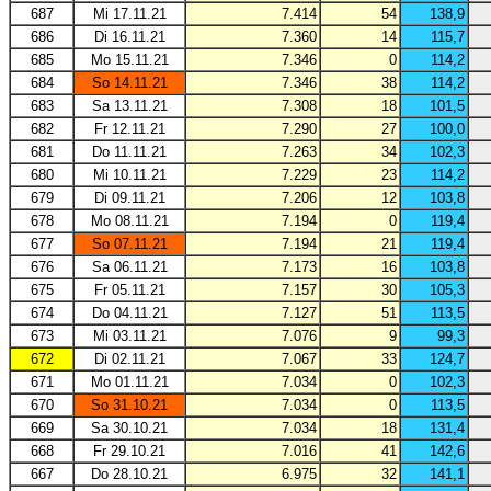
687
Mi 17.11.21
7.414
54
138,9
686
Di 16.11.21
7.360
14
115,7
685
Mo 15.11.21
7.346
0
114,2
684
So 14.11.21
7.346
38
114,2
683
Sa 13.11.21
7.308
18
101,5
682
Fr 12.11.21
7.290
27
100,0
681
Do 11.11.21
7.263
34
102,3
680
Mi 10.11.21
7.229
23
114,2
679
Di 09.11.21
7.206
12
103,8
678
Mo 08.11.21
7.194
0
119,4
677
So 07.11.21
7.194
21
119,4
676
Sa 06.11.21
7.173
16
103,8
675
Fr 05.11.21
7.157
30
105,3
674
Do 04.11.21
7.127
51
113,5
673
Mi 03.11.21
7.076
9
99,3
672
Di 02.11.21
7.067
33
124,7
671
Mo 01.11.21
7.034
0
102,3
670
So 31.10.21
7.034
0
113,5
669
Sa 30.10.21
7.034
18
131,4
668
Fr 29.10.21
7.016
41
142,6
667
Do 28.10.21
6.975
32
141,1