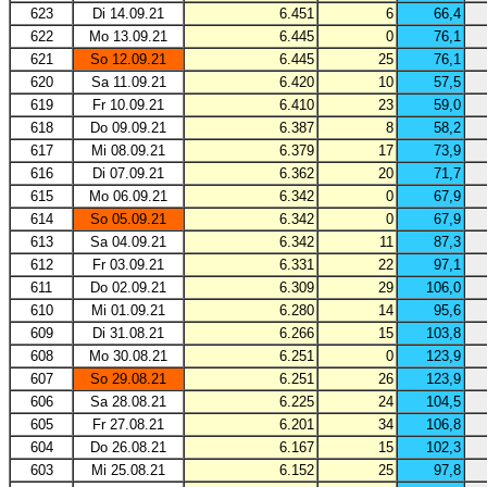
623
Di 14.09.21
6.451
6
66,4
622
Mo 13.09.21
6.445
0
76,1
621
So 12.09.21
6.445
25
76,1
620
Sa 11.09.21
6.420
10
57,5
619
Fr 10.09.21
6.410
23
59,0
618
Do 09.09.21
6.387
8
58,2
617
Mi 08.09.21
6.379
17
73,9
616
Di 07.09.21
6.362
20
71,7
615
Mo 06.09.21
6.342
0
67,9
614
So 05.09.21
6.342
0
67,9
613
Sa 04.09.21
6.342
11
87,3
612
Fr 03.09.21
6.331
22
97,1
611
Do 02.09.21
6.309
29
106,0
610
Mi 01.09.21
6.280
14
95,6
609
Di 31.08.21
6.266
15
103,8
608
Mo 30.08.21
6.251
0
123,9
607
So 29.08.21
6.251
26
123,9
606
Sa 28.08.21
6.225
24
104,5
605
Fr 27.08.21
6.201
34
106,8
604
Do 26.08.21
6.167
15
102,3
603
Mi 25.08.21
6.152
25
97,8