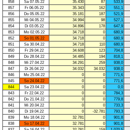
858
Sa 07.05.22
35.430
87
533,9
857
Fr 06.05.22
35.343
162
551,1
856
Do 05.05.22
35.181
187
521,9
855
Mi 04.05.22
34.994
98
527,1
854
Di 03.05.22
34.896
178
647,9
853
Mo 02.05.22
34.718
0
680,9
852
So 01.05.22
34.718
0
680,9
851
Sa 30.04.22
34.718
110
680,9
850
Fr 29.04.22
34.608
123
704,8
849
Do 28.04.22
34.485
194
818,1
848
Mi 27.04.22
34.291
259
938,0
847
Di 26.04.22
34.032
34.032
938,0
846
Mo 25.04.22
0
0
771,6
845
So 24.04.22
0
0
771,6
844
Sa 23.04.22
0
0
0,0
843
Fr 22.04.22
0
0
784,3
842
Do 21.04.22
0
0
779,8
841
Mi 20.04.22
0
0
733,3
840
Di 19.04.22
0
-32.781
793,3
839
Mo 18.04.22
32.781
0
901,8
838
So 17.04.22
32.781
0
901,8
837
Sa 16.04.22
32.781
159
1.070,5