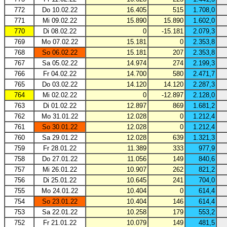
772
Do 10.02.22
16.405
515
1.708,0
771
Mi 09.02.22
15.890
15.890
1.602,0
770
Di 08.02.22
0
-15.181
2.079,3
769
Mo 07.02.22
15.181
0
2.353,8
768
So 06.02.22
15.181
207
2.353,8
767
Sa 05.02.22
14.974
274
2.199,3
766
Fr 04.02.22
14.700
580
2.471,7
765
Do 03.02.22
14.120
14.120
2.287,3
764
Mi 02.02.22
0
-12.897
2.128,0
763
Di 01.02.22
12.897
869
1.681,2
762
Mo 31.01.22
12.028
0
1.212,4
761
So 30.01.22
12.028
0
1.212,4
760
Sa 29.01.22
12.028
639
1.321,3
759
Fr 28.01.22
11.389
333
977,9
758
Do 27.01.22
11.056
149
840,6
757
Mi 26.01.22
10.907
262
821,2
756
Di 25.01.22
10.645
241
704,0
755
Mo 24.01.22
10.404
0
614,4
754
So 23.01.22
10.404
146
614,4
753
Sa 22.01.22
10.258
179
553,2
752
Fr 21.01.22
10.079
149
481,5