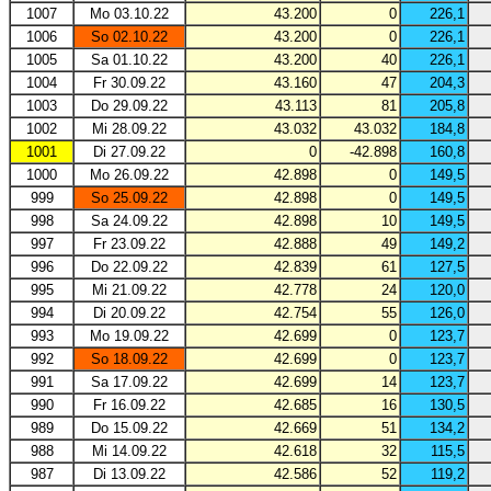
1007
Mo 03.10.22
43.200
0
226,1
1006
So 02.10.22
43.200
0
226,1
1005
Sa 01.10.22
43.200
40
226,1
1004
Fr 30.09.22
43.160
47
204,3
1003
Do 29.09.22
43.113
81
205,8
1002
Mi 28.09.22
43.032
43.032
184,8
1001
Di 27.09.22
0
-42.898
160,8
1000
Mo 26.09.22
42.898
0
149,5
999
So 25.09.22
42.898
0
149,5
998
Sa 24.09.22
42.898
10
149,5
997
Fr 23.09.22
42.888
49
149,2
996
Do 22.09.22
42.839
61
127,5
995
Mi 21.09.22
42.778
24
120,0
994
Di 20.09.22
42.754
55
126,0
993
Mo 19.09.22
42.699
0
123,7
992
So 18.09.22
42.699
0
123,7
991
Sa 17.09.22
42.699
14
123,7
990
Fr 16.09.22
42.685
16
130,5
989
Do 15.09.22
42.669
51
134,2
988
Mi 14.09.22
42.618
32
115,5
987
Di 13.09.22
42.586
52
119,2