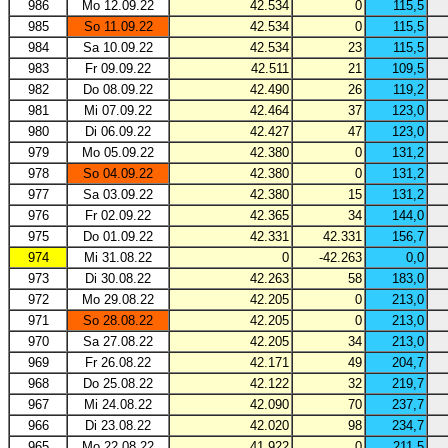
986
Mo 12.09.22
42.534
0
115,5
985
So 11.09.22
42.534
0
115,5
984
Sa 10.09.22
42.534
23
115,5
983
Fr 09.09.22
42.511
21
109,5
982
Do 08.09.22
42.490
26
119,2
981
Mi 07.09.22
42.464
37
123,0
980
Di 06.09.22
42.427
47
123,0
979
Mo 05.09.22
42.380
0
131,2
978
So 04.09.22
42.380
0
131,2
977
Sa 03.09.22
42.380
15
131,2
976
Fr 02.09.22
42.365
34
144,0
975
Do 01.09.22
42.331
42.331
156,7
974
Mi 31.08.22
0
-42.263
0,0
973
Di 30.08.22
42.263
58
183,0
972
Mo 29.08.22
42.205
0
213,0
971
So 28.08.22
42.205
0
213,0
970
Sa 27.08.22
42.205
34
213,0
969
Fr 26.08.22
42.171
49
204,7
968
Do 25.08.22
42.122
32
219,7
967
Mi 24.08.22
42.090
70
237,7
966
Di 23.08.22
42.020
98
234,7
965
Mo 22.08.22
41.922
0
211,5