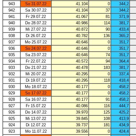
943
So 31.07.22
41.104
0
344,2
942
Sa 30.07.22
41.104
37
344,2
941
Fr 29.07.22
41.067
81
371,9
940
Do 28.07.22
40.986
114
381,7
939
Mi 27.07.22
40.872
90
433,4
938
Di 26.07.22
40.782
136
365,2
937
Mo 25.07.22
40.646
0
351,7
936
So 24.07.22
40.646
0
351,7
935
Sa 23.07.22
40.646
74
351,7
934
Fr 22.07.22
40.572
94
364,4
933
Do 21.07.22
40.478
183
381,7
932
Mi 20.07.22
40.295
0
337,4
931
Di 19.07.22
40.295
118
418,4
930
Mo 18.07.22
40.177
0
458,2
929
So 17.07.22
40.177
0
458,2
928
Sa 16.07.22
40.177
91
458,2
927
Fr 15.07.22
40.086
116
444,7
926
Do 14.07.22
39.970
125
425,2
925
Mi 13.07.22
39.845
108
413,9
924
Di 12.07.22
39.737
181
434,9
923
Mo 11.07.22
39.556
0
424,4