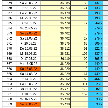
879
Sa 28.05.22
36.585
32
137,2
878
Fr 27.05.22
36.553
74
133,5
877
Do 26.05.22
36.479
0
193,5
876
Mi 25.05.22
36.479
0
193,5
875
Di 24.05.22
36.479
77
269,9
874
Mo 23.05.22
36.402
0
279,7
873
So 22.05.22
36.402
0
279,7
872
Sa 21.05.22
36.402
27
279,7
871
Fr 20.05.22
36.375
63
309,7
870
Do 19.05.22
36.312
91
322,4
869
Mi 18.05.22
36.221
102
337,4
868
Di 17.05.22
36.119
90
395,2
867
Mo 16.05.22
36.029
0
449,2
866
So 15.05.22
36.029
0
449,2
865
Sa 14.05.22
36.029
67
449,2
864
Fr 13.05.22
35.962
80
464,2
863
Do 12.05.22
35.882
111
525,6
862
Mi 11.05.22
35.771
179
582,6
861
Di 10.05.22
35.592
162
521,9
860
Mo 09.05.22
35.430
0
533,9
859
So 08.05.22
35.430
0
533,9