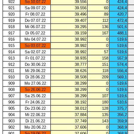
922
So 10.07.22
39.556
0
424,4
921
Sa 09.07.22
39.556
60
424,4
920
Fr 08.07.22
39.496
89
420,7
919
Do 07.07.22
39.407
112
472,4
918
Mi 06.07.22
39.295
136
501,6
917
Di 05.07.22
39.159
167
488,1
916
Mo 04.07.22
38.992
0
519,6
915
So 03.07.22
38.992
0
519,6
914
Sa 02.07.22
38.992
57
519,6
913
Fr 01.07.22
38.935
158
557,9
912
Do 30.06.22
38.777
151
574,4
911
Mi 29.06.22
38.626
118
556,4
910
Di 28.06.22
38.508
209
569,1
909
Mo 27.06.22
38.299
0
519,6
908
So 26.06.22
38.299
0
519,6
907
Sa 25.06.22
38.299
107
519,6
906
Fr 24.06.22
38.192
180
510,6
905
Do 23.06.22
38.012
128
375,7
904
Mi 22.06.22
37.884
135
356,2
903
Di 21.06.22
37.749
143
359,9
902
Mo 20.06.22
37.606
0
368,9
901
So 19.06.22
37.606
0
368,9