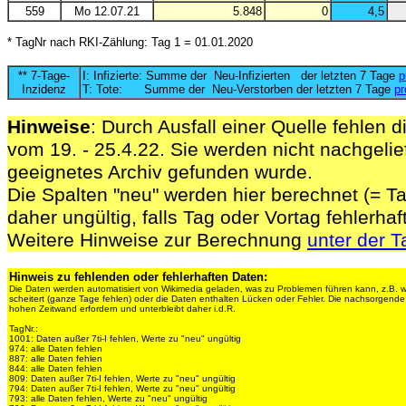
559
Mo 12.07.21
5.848
0
4,5
* TagNr nach RKI-Zählung: Tag 1 = 01.01.2020
** 7-Tage-
I: Infizierte: Summe der Neu-Infizierten der letzten 7 Tage
p
Inzidenz
T: Tote: Summe der Neu-Verstorben der letzten 7 Tage
pr
Hinweise
: Durch Ausfall einer Quelle fehlen d
vom 19. - 25.4.22. Sie werden nicht nachgelief
geeignetes Archiv gefunden wurde.
Die Spalten "neu" werden hier berechnet (= Ta
daher ungültig, falls Tag oder Vortag fehlerhaf
Weitere Hinweise zur Berechnung
unter der T
Hinweis zu fehlenden oder fehlerhaften Daten:
Die Daten werden automatisiert von Wikimedia geladen, was zu Problemen führen kann, z.B. 
scheitert (ganze Tage fehlen) oder die Daten enthalten Lücken oder Fehler. Die nachsorgen
hohen Zeitwand erfordern und unterbleibt daher i.d.R.
TagNr.:
1001: Daten außer 7ti-I fehlen, Werte zu "neu" ungültig
974: alle Daten fehlen
887: alle Daten fehlen
844: alle Daten fehlen
809: Daten außer 7ti-I fehlen, Werte zu "neu" ungültig
794: Daten außer 7ti-I fehlen, Werte zu "neu" ungültig
793: alle Daten fehlen, Werte zu "neu" ungültig