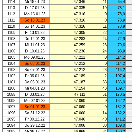
1114
Mi 18.01.23
47.346
11
65,4
1113
Di 17.01.23
47.335
19
75,1
1112
Mo 16.01.23
47.316
0
78,9
1111
So 15.01.23
47.316
0
78,9
1110
Sa 14.01.23
47.316
11
78,9
1109
Fr 13.01.23
47.305
22
75,1
1108
Do 12.01.23
47.283
24
72,9
1107
Mi 11.01.23
47.259
23
79,6
1106
Di 10.01.23
47.236
24
93,9
1105
Mo 09.01.23
47.212
0
114,2
1104
So 08.01.23
47.212
0
114,2
1103
Sa 07.01.23
47.212
23
114,2
1102
Fr 06.01.23
47.189
2
107,4
1101
Do 05.01.23
47.187
33
136,0
1100
Mi 04.01.23
47.154
43
139,7
1099
Di 03.01.23
47.111
51
170,5
1098
Mo 02.01.23
47.060
0
132,2
1097
So 01.01.23
47.060
0
132,2
1096
Sa 31.12.22
47.060
14
132,2
1095
Fr 30.12.22
47.046
40
141,2
1094
Do 29.12.22
47.006
38
139,0
1093
Mi 28.12.22
46.968
84
150,2