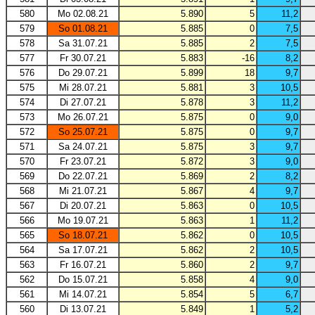
580
Mo 02.08.21
5.890
5
11,2
579
So 01.08.21
5.885
0
7,5
578
Sa 31.07.21
5.885
2
7,5
577
Fr 30.07.21
5.883
-16
8,2
576
Do 29.07.21
5.899
18
9,7
575
Mi 28.07.21
5.881
3
10,5
574
Di 27.07.21
5.878
3
11,2
573
Mo 26.07.21
5.875
0
9,0
572
So 25.07.21
5.875
0
9,7
571
Sa 24.07.21
5.875
3
9,7
570
Fr 23.07.21
5.872
3
9,0
569
Do 22.07.21
5.869
2
8,2
568
Mi 21.07.21
5.867
4
9,7
567
Di 20.07.21
5.863
0
10,5
566
Mo 19.07.21
5.863
1
11,2
565
So 18.07.21
5.862
0
10,5
564
Sa 17.07.21
5.862
2
10,5
563
Fr 16.07.21
5.860
2
9,7
562
Do 15.07.21
5.858
4
9,0
561
Mi 14.07.21
5.854
5
6,7
560
Di 13.07.21
5.849
1
5,2