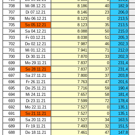
708
Mi 08.12.21
8.186
40
182,9
707
Di 07.12.21
8.146
23
206,0
706
Mo 06.12.21
8.123
0
213,5
705
So 05.12.21
8.123
35
213,5
704
Sa 04.12.21
8.088
50
215,0
703
Fr 03.12.21
8.038
51
205,3
702
Do 02.12.21
7.987
46
202,3
701
Mi 01.12.21
7.941
71
212,0
700
Di 30.11.21
7.870
33
202,3
699
Mo 29.11.21
7.837
0
231,4
698
So 28.11.21
7.837
37
231,4
697
Sa 27.11.21
7.800
37
203,8
696
Fr 26.11.21
7.763
47
201,6
695
Do 25.11.21
7.716
59
190,4
694
Mi 24.11.21
7.657
58
181,4
693
Di 23.11.21
7.599
72
178,4
692
Mo 22.11.21
7.527
0
135,1
691
So 21.11.21
7.527
0
135,1
690
Sa 20.11.21
7.527
34
163,5
689
Fr 19.11.21
7.493
32
151,5
688
Do 18.11.21
7.461
47
147,8