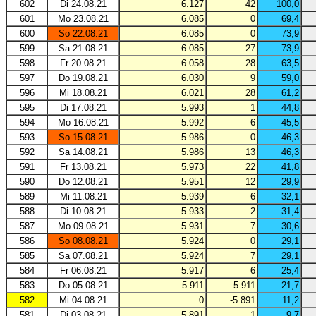
602
Di 24.08.21
6.127
42
100,0
601
Mo 23.08.21
6.085
0
69,4
600
So 22.08.21
6.085
0
73,9
599
Sa 21.08.21
6.085
27
73,9
598
Fr 20.08.21
6.058
28
63,5
597
Do 19.08.21
6.030
9
59,0
596
Mi 18.08.21
6.021
28
61,2
595
Di 17.08.21
5.993
1
44,8
594
Mo 16.08.21
5.992
6
45,5
593
So 15.08.21
5.986
0
46,3
592
Sa 14.08.21
5.986
13
46,3
591
Fr 13.08.21
5.973
22
41,8
590
Do 12.08.21
5.951
12
29,9
589
Mi 11.08.21
5.939
6
32,1
588
Di 10.08.21
5.933
2
31,4
587
Mo 09.08.21
5.931
7
30,6
586
So 08.08.21
5.924
0
29,1
585
Sa 07.08.21
5.924
7
29,1
584
Fr 06.08.21
5.917
6
25,4
583
Do 05.08.21
5.911
5.911
21,7
582
Mi 04.08.21
0
-5.891
11,2
581
Di 03.08.21
5.891
1
9,7