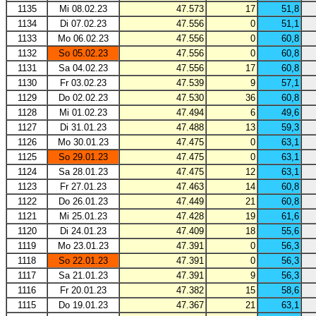
1135
Mi 08.02.23
47.573
17
51,8
1134
Di 07.02.23
47.556
0
51,1
1133
Mo 06.02.23
47.556
0
60,8
1132
So 05.02.23
47.556
0
60,8
1131
Sa 04.02.23
47.556
17
60,8
1130
Fr 03.02.23
47.539
9
57,1
1129
Do 02.02.23
47.530
36
60,8
1128
Mi 01.02.23
47.494
6
49,6
1127
Di 31.01.23
47.488
13
59,3
1126
Mo 30.01.23
47.475
0
63,1
1125
So 29.01.23
47.475
0
63,1
1124
Sa 28.01.23
47.475
12
63,1
1123
Fr 27.01.23
47.463
14
60,8
1122
Do 26.01.23
47.449
21
60,8
1121
Mi 25.01.23
47.428
19
61,6
1120
Di 24.01.23
47.409
18
55,6
1119
Mo 23.01.23
47.391
0
56,3
1118
So 22.01.23
47.391
0
56,3
1117
Sa 21.01.23
47.391
9
56,3
1116
Fr 20.01.23
47.382
15
58,6
1115
Do 19.01.23
47.367
21
63,1