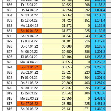
836
Fr 15.04.22
32.622
268
1.133,2
835
Do 14.04.22
32.354
292
1.094,4
834
Mi 13.04.22
32.062
339
1.106,3
833
Di 12.04.22
31.723
151
1.141,4
832
Mo 11.04.22
31.572
0
1.132,5
831
So 10.04.22
31.572
225
1.132,5
830
Sa 09.04.22
31.347
243
1.134,7
829
Fr 08.04.22
31.104
216
1.119,8
828
Do 07.04.22
30.888
308
1.185,5
827
Mi 06.04.22
30.580
386
1.301,2
826
Di 05.04.22
30.194
139
1.233,3
825
Mo 04.04.22
30.055
0
1.268,3
824
So 03.04.22
30.055
228
1.268,3
823
Sa 02.04.22
29.827
223
1.266,1
822
Fr 01.04.22
29.604
304
1.301,9
821
Do 31.03.22
29.300
463
1.287,0
820
Mi 30.03.22
28.837
295
1.318,4
819
Di 29.03.22
28.542
186
1.376,6
818
Mo 28.03.22
28.356
0
1.481,8
817
So 27.03.22
28.356
225
1.481,8
816
Sa 26.03.22
28.131
271
1.460,9