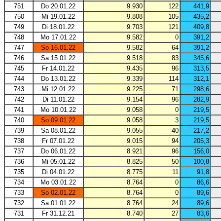
751
Do 20.01.22
9.930
122
441,9
750
Mi 19.01.22
9.808
105
435,2
749
Di 18.01.22
9.703
121
409,8
748
Mo 17.01.22
9.582
0
391,2
747
So 16.01.22
9.582
64
391,2
746
Sa 15.01.22
9.518
83
345,6
745
Fr 14.01.22
9.435
96
313,5
744
Do 13.01.22
9.339
114
312,1
743
Mi 12.01.22
9.225
71
298,6
742
Di 11.01.22
9.154
96
282,9
741
Mo 10.01.22
9.058
0
219,5
740
So 09.01.22
9.058
3
219,5
739
Sa 08.01.22
9.055
40
217,2
738
Fr 07.01.22
9.015
94
205,3
737
Do 06.01.22
8.921
96
156,0
736
Mi 05.01.22
8.825
50
100,8
735
Di 04.01.22
8.775
11
91,8
734
Mo 03.01.22
8.764
0
86,6
733
So 02.01.22
8.764
0
89,6
732
Sa 01.01.22
8.764
24
89,6
731
Fr 31.12.21
8.740
27
83,6