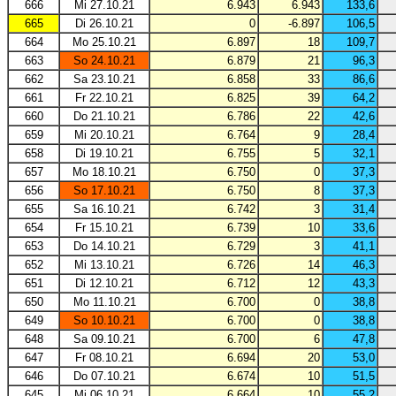
666
Mi 27.10.21
6.943
6.943
133,6
665
Di 26.10.21
0
-6.897
106,5
664
Mo 25.10.21
6.897
18
109,7
663
So 24.10.21
6.879
21
96,3
662
Sa 23.10.21
6.858
33
86,6
661
Fr 22.10.21
6.825
39
64,2
660
Do 21.10.21
6.786
22
42,6
659
Mi 20.10.21
6.764
9
28,4
658
Di 19.10.21
6.755
5
32,1
657
Mo 18.10.21
6.750
0
37,3
656
So 17.10.21
6.750
8
37,3
655
Sa 16.10.21
6.742
3
31,4
654
Fr 15.10.21
6.739
10
33,6
653
Do 14.10.21
6.729
3
41,1
652
Mi 13.10.21
6.726
14
46,3
651
Di 12.10.21
6.712
12
43,3
650
Mo 11.10.21
6.700
0
38,8
649
So 10.10.21
6.700
0
38,8
648
Sa 09.10.21
6.700
6
47,8
647
Fr 08.10.21
6.694
20
53,0
646
Do 07.10.21
6.674
10
51,5
645
Mi 06.10.21
6.664
10
55,2