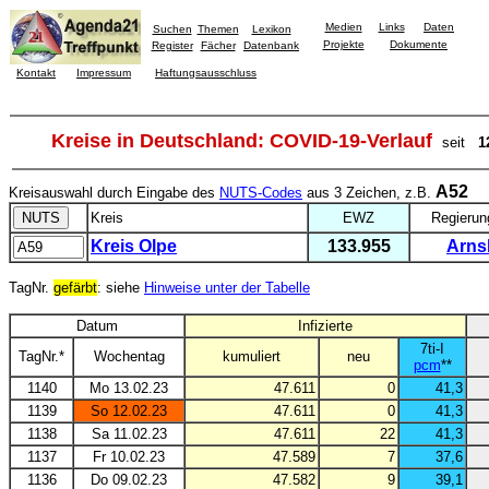
Medien
Links
Daten
Suchen
Themen
Lexikon
Projekte
Dokumente
Register
Fächer
Datenbank
Kontakt
Impressum
Haftungsausschluss
Kreise in Deutschland: COVID-19-Verlauf
seit
1
A52
Kreisauswahl durch Eingabe des
NUTS-Codes
aus 3 Zeichen, z.B.
Kreis
EWZ
Regierun
Kreis Olpe
133.955
Arns
TagNr.
gefärbt
: siehe
Hinweise unter der Tabelle
Datum
Infizierte
7ti-I
TagNr.*
Wochentag
kumuliert
neu
pcm
**
1140
Mo 13.02.23
47.611
0
41,3
1139
So 12.02.23
47.611
0
41,3
1138
Sa 11.02.23
47.611
22
41,3
1137
Fr 10.02.23
47.589
7
37,6
1136
Do 09.02.23
47.582
9
39,1