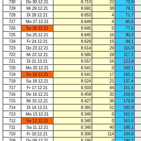
730
Do 30.12.21
8.713
22
73,9
729
Mi 29.12.21
8.691
38
79,1
728
Di 28.12.21
8.653
4
71,7
727
Mo 27.12.21
8.649
4
80,6
726
So 26.12.21
8.645
0
77,6
725
Sa 25.12.21
8.645
16
90,3
724
Fr 24.12.21
8.629
15
94,1
723
Do 23.12.21
8.614
29
115,0
722
Mi 22.12.21
8.585
28
117,2
721
Di 21.12.21
8.557
16
123,9
720
Mo 20.12.21
8.541
0
150,1
719
So 19.12.21
8.541
17
150,1
718
Sa 18.12.21
8.524
21
137,4
717
Fr 17.12.21
8.503
44
151,5
716
Do 16.12.21
8.459
32
159,0
715
Mi 15.12.21
8.427
36
179,9
714
Di 14.12.21
8.391
51
182,9
713
Mo 13.12.21
8.340
0
162,0
712
So 12.12.21
8.340
0
162,0
711
Sa 11.12.21
8.340
40
188,1
710
Fr 10.12.21
8.300
114
194,8
709
Do 09.12.21
8.186
0
194,2