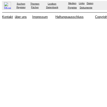
Medien
Links
Daten
Suchen
Themen
Lexikon
Register
Fächer
Datenbank
Projekte
Dokumente
Kontakt
über uns
Impressum
Haftungsausschluss
Copyrigh