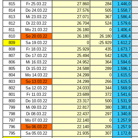
815
Fr 25.03.22
27.860
284
1.446,0
814
Do 24.03.22
27.576
505
1.558,7
813
Mi 23.03.22
27.071
367
1.586,4
812
Di 22.03.22
26.704
524
1.579,6
811
Mo 21.03.22
26.180
0
1.406,4
810
So 20.03.22
26.180
26.180
1.406,4
809
Sa 19.03.22
0
-25.929
1.612,2
808
Fr 18.03.22
25.929
435
1.673,7
807
Do 17.03.22
25.494
542
1.626,7
806
Mi 16.03.22
24.952
364
1.594,6
805
Di 15.03.22
24.588
289
1.596,1
804
Mo 14.03.22
24.299
0
1.615,5
803
So 13.03.22
24.299
266
1.615,5
802
Sa 12.03.22
24.033
344
1.569,9
801
Fr 11.03.22
23.689
372
1.541,6
800
Do 10.03.22
23.317
500
1.531,9
799
Mi 09.03.22
22.817
380
1.381,8
798
Di 08.03.22
22.437
297
1.340,8
797
Mo 07.03.22
22.140
0
1.257,9
796
So 06.03.22
22.140
205
1.257,9
795
Sa 05.03.22
21.935
307
1.172,8