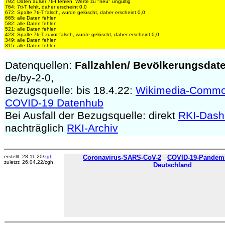
792: Daten außer 7ti-I fehlen, Werte zu "neu" ungültig
764: 7ti-T fehlt, daher erscheint 0,0
672: Spalte 7ti-T falsch, wurde gelöscht, daher erscheint 0,0
665: alle Daten fehlen
582: alle Daten fehlen
521: alle Daten fehlen
423: Spalte 7ti-T zuvor falsch, wurde gelöscht, daher erscheint 0,0
349: alle Daten fehlen
315: alle Daten fehlen
Datenquellen:
Fallzahlen/
Bevölkerungsdat
de/by-2-0,
Bezugsquelle: bis 18.4.22:
Wikimedia-Comm
COVID-19 Datenhub
Bei Ausfall der Bezugsquelle: direkt
RKI-Dash
nachträglich
RKI-Archiv
erstellt: 28.11.20/
zgh
Coronavirus-SARS-CoV-2
COVID-19-Pandemie
zuletzt: 26.04.22/zgh
Deutschland