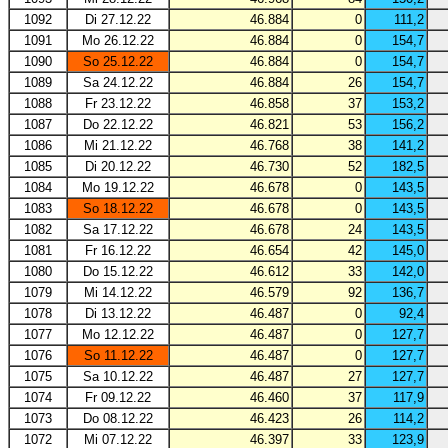
1092
Di 27.12.22
46.884
0
111,2
1091
Mo 26.12.22
46.884
0
154,7
1090
So 25.12.22
46.884
0
154,7
1089
Sa 24.12.22
46.884
26
154,7
1088
Fr 23.12.22
46.858
37
153,2
1087
Do 22.12.22
46.821
53
156,2
1086
Mi 21.12.22
46.768
38
141,2
1085
Di 20.12.22
46.730
52
182,5
1084
Mo 19.12.22
46.678
0
143,5
1083
So 18.12.22
46.678
0
143,5
1082
Sa 17.12.22
46.678
24
143,5
1081
Fr 16.12.22
46.654
42
145,0
1080
Do 15.12.22
46.612
33
142,0
1079
Mi 14.12.22
46.579
92
136,7
1078
Di 13.12.22
46.487
0
92,4
1077
Mo 12.12.22
46.487
0
127,7
1076
So 11.12.22
46.487
0
127,7
1075
Sa 10.12.22
46.487
27
127,7
1074
Fr 09.12.22
46.460
37
117,9
1073
Do 08.12.22
46.423
26
114,2
1072
Mi 07.12.22
46.397
33
123,9