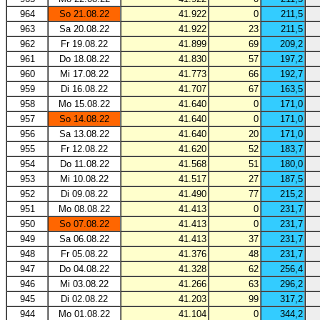
964
So 21.08.22
41.922
0
211,5
963
Sa 20.08.22
41.922
23
211,5
962
Fr 19.08.22
41.899
69
209,2
961
Do 18.08.22
41.830
57
197,2
960
Mi 17.08.22
41.773
66
192,7
959
Di 16.08.22
41.707
67
163,5
958
Mo 15.08.22
41.640
0
171,0
957
So 14.08.22
41.640
0
171,0
956
Sa 13.08.22
41.640
20
171,0
955
Fr 12.08.22
41.620
52
183,7
954
Do 11.08.22
41.568
51
180,0
953
Mi 10.08.22
41.517
27
187,5
952
Di 09.08.22
41.490
77
215,2
951
Mo 08.08.22
41.413
0
231,7
950
So 07.08.22
41.413
0
231,7
949
Sa 06.08.22
41.413
37
231,7
948
Fr 05.08.22
41.376
48
231,7
947
Do 04.08.22
41.328
62
256,4
946
Mi 03.08.22
41.266
63
296,2
945
Di 02.08.22
41.203
99
317,2
944
Mo 01.08.22
41.104
0
344,2