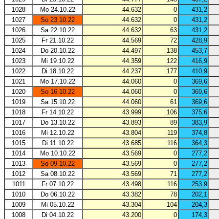
1028
Mo 24.10.22
44.632
0
431,2
1027
So 23.10.22
44.632
0
431,2
1026
Sa 22.10.22
44.632
63
431,2
1025
Fr 21.10.22
44.569
72
428,9
1024
Do 20.10.22
44.497
138
453,7
1023
Mi 19.10.22
44.359
122
416,9
1022
Di 18.10.22
44.237
177
410,9
1021
Mo 17.10.22
44.060
0
369,6
1020
So 16.10.22
44.060
0
369,6
1019
Sa 15.10.22
44.060
61
369,6
1018
Fr 14.10.22
43.999
106
375,6
1017
Do 13.10.22
43.893
89
383,9
1016
Mi 12.10.22
43.804
119
374,8
1015
Di 11.10.22
43.685
116
364,3
1014
Mo 10.10.22
43.569
0
277,2
1013
So 09.10.22
43.569
0
277,2
1012
Sa 08.10.22
43.569
71
277,2
1011
Fr 07.10.22
43.498
116
253,9
1010
Do 06.10.22
43.382
78
202,1
1009
Mi 05.10.22
43.304
104
204,3
1008
Di 04.10.22
43.200
0
174,3