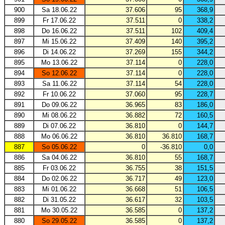
900
Sa 18.06.22
37.606
95
368,9
899
Fr 17.06.22
37.511
0
338,2
898
Do 16.06.22
37.511
102
409,4
897
Mi 15.06.22
37.409
140
395,2
896
Di 14.06.22
37.269
155
344,2
895
Mo 13.06.22
37.114
0
228,0
894
So 12.06.22
37.114
0
228,0
893
Sa 11.06.22
37.114
54
228,0
892
Fr 10.06.22
37.060
95
228,7
891
Do 09.06.22
36.965
83
186,0
890
Mi 08.06.22
36.882
72
160,5
889
Di 07.06.22
36.810
0
144,7
888
Mo 06.06.22
36.810
36.810
168,7
887
So 05.06.22
0
-36.810
0,0
886
Sa 04.06.22
36.810
55
168,7
885
Fr 03.06.22
36.755
38
151,5
884
Do 02.06.22
36.717
49
123,0
883
Mi 01.06.22
36.668
51
106,5
882
Di 31.05.22
36.617
32
103,5
881
Mo 30.05.22
36.585
0
137,2
880
So 29.05.22
36.585
0
137,2