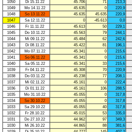
1050
Di 15.11.22
45.706
71
213,3
1049
Mo 14.11.22
45.635
0
220,9
1048
So 13.11.22
45.635
45.635
220,9
1047
Sa 12.11.22
0
-45.613
0,0
1046
Fr 11.11.22
45.613
50
229,1
1045
Do 10.11.22
45.563
79
244,1
1044
Mi 09.11.22
45.484
62
242,6
1043
Di 08.11.22
45.422
81
196,1
1042
Mo 07.11.22
45.341
0
215,6
1041
So 06.11.22
45.341
0
215,6
1040
Sa 05.11.22
45.341
33
215,6
1039
Fr 04.11.22
45.308
70
220,9
1038
Do 03.11.22
45.238
77
208,1
1037
Mi 02.11.22
45.161
0
222,4
1036
Di 01.11.22
45.161
106
288,5
1035
Mo 31.10.22
45.055
0
317,8
1034
So 30.10.22
45.055
0
317,8
1033
Sa 29.10.22
45.055
40
317,8
1032
Fr 28.10.22
45.015
53
335,0
1031
Do 27.10.22
44.962
97
349,3
1030
Mi 26.10.22
44.865
88
381,6
1029
Di 25.10.22
44.777
145
407,2