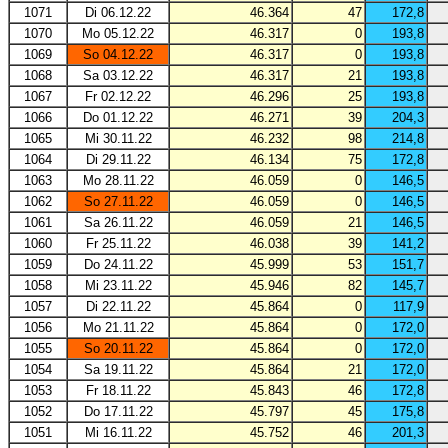
1071
Di 06.12.22
46.364
47
172,8
1070
Mo 05.12.22
46.317
0
193,8
1069
So 04.12.22
46.317
0
193,8
1068
Sa 03.12.22
46.317
21
193,8
1067
Fr 02.12.22
46.296
25
193,8
1066
Do 01.12.22
46.271
39
204,3
1065
Mi 30.11.22
46.232
98
214,8
1064
Di 29.11.22
46.134
75
172,8
1063
Mo 28.11.22
46.059
0
146,5
1062
So 27.11.22
46.059
0
146,5
1061
Sa 26.11.22
46.059
21
146,5
1060
Fr 25.11.22
46.038
39
141,2
1059
Do 24.11.22
45.999
53
151,7
1058
Mi 23.11.22
45.946
82
145,7
1057
Di 22.11.22
45.864
0
117,9
1056
Mo 21.11.22
45.864
0
172,0
1055
So 20.11.22
45.864
0
172,0
1054
Sa 19.11.22
45.864
21
172,0
1053
Fr 18.11.22
45.843
46
172,8
1052
Do 17.11.22
45.797
45
175,8
1051
Mi 16.11.22
45.752
46
201,3