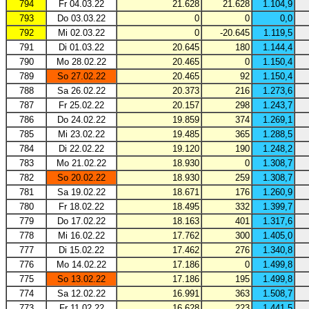
794
Fr 04.03.22
21.628
21.628
1.104,9
793
Do 03.03.22
0
0
0,0
792
Mi 02.03.22
0
-20.645
1.119,5
791
Di 01.03.22
20.645
180
1.144,4
790
Mo 28.02.22
20.465
0
1.150,4
789
So 27.02.22
20.465
92
1.150,4
788
Sa 26.02.22
20.373
216
1.273,6
787
Fr 25.02.22
20.157
298
1.243,7
786
Do 24.02.22
19.859
374
1.269,1
785
Mi 23.02.22
19.485
365
1.288,5
784
Di 22.02.22
19.120
190
1.248,2
783
Mo 21.02.22
18.930
0
1.308,7
782
So 20.02.22
18.930
259
1.308,7
781
Sa 19.02.22
18.671
176
1.260,9
780
Fr 18.02.22
18.495
332
1.399,7
779
Do 17.02.22
18.163
401
1.317,6
778
Mi 16.02.22
17.762
300
1.405,0
777
Di 15.02.22
17.462
276
1.340,8
776
Mo 14.02.22
17.186
0
1.499,8
775
So 13.02.22
17.186
195
1.499,8
774
Sa 12.02.22
16.991
363
1.508,7
773
Fr 11.02.22
16.628
223
1.441,5