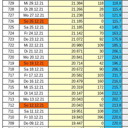
729
Mi 29.12.21
21.384
118
118,8
728
Di 28.12.21
21.266
28
115,4
727
Mo 27.12.21
21.238
53
121,9
726
So 26.12.21
21.185
0
115,7
725
Sa 25.12.21
21.185
43
140,7
724
Fr 24.12.21
21.142
70
163,2
723
Do 23.12.21
21.072
92
175,9
722
Mi 22.12.21
20.980
109
185,1
721
Di 21.12.21
20.871
30
206,1
720
Mo 20.12.21
20.841
127
224,0
719
So 19.12.21
20.714
42
196,2
718
Sa 18.12.21
20.672
90
206,1
717
Fr 17.12.21
20.582
103
211,7
716
Do 16.12.21
20.479
160
216,0
715
Mi 15.12.21
20.319
172
215,7
714
Di 14.12.21
20.147
104
212,3
713
Mo 13.12.21
20.043
0
202,7
712
So 12.12.21
20.043
92
213,8
711
Sa 11.12.21
19.951
108
210,7
710
Fr 10.12.21
19.843
396
220,6
709
Do 09.12.21
19.447
0
220,0