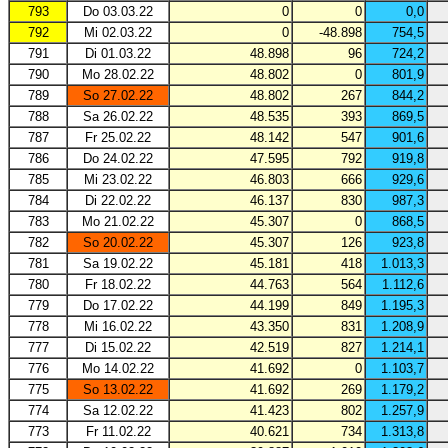
793
Do 03.03.22
0
0
0,0
792
Mi 02.03.22
0
-48.898
754,5
791
Di 01.03.22
48.898
96
724,2
790
Mo 28.02.22
48.802
0
801,9
789
So 27.02.22
48.802
267
844,2
788
Sa 26.02.22
48.535
393
869,5
787
Fr 25.02.22
48.142
547
901,6
786
Do 24.02.22
47.595
792
919,8
785
Mi 23.02.22
46.803
666
929,6
784
Di 22.02.22
46.137
830
987,3
783
Mo 21.02.22
45.307
0
868,5
782
So 20.02.22
45.307
126
923,8
781
Sa 19.02.22
45.181
418
1.013,3
780
Fr 18.02.22
44.763
564
1.112,6
779
Do 17.02.22
44.199
849
1.195,3
778
Mi 16.02.22
43.350
831
1.208,9
777
Di 15.02.22
42.519
827
1.214,1
776
Mo 14.02.22
41.692
0
1.103,7
775
So 13.02.22
41.692
269
1.179,2
774
Sa 12.02.22
41.423
802
1.257,9
773
Fr 11.02.22
40.621
734
1.313,8