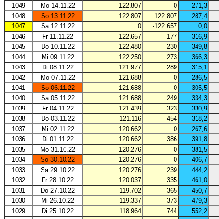
1049
Mo 14.11.22
122.807
0
271,3
1048
So 13.11.22
122.807
122.807
287,4
1047
Sa 12.11.22
0
-122.657
0,0
1046
Fr 11.11.22
122.657
177
316,9
1045
Do 10.11.22
122.480
230
349,8
1044
Mi 09.11.22
122.250
273
366,3
1043
Di 08.11.22
121.977
289
315,1
1042
Mo 07.11.22
121.688
0
286,5
1041
So 06.11.22
121.688
0
305,5
1040
Sa 05.11.22
121.688
249
334,3
1039
Fr 04.11.22
121.439
323
330,9
1038
Do 03.11.22
121.116
454
318,2
1037
Mi 02.11.22
120.662
0
267,6
1036
Di 01.11.22
120.662
386
391,8
1035
Mo 31.10.22
120.276
0
381,5
1034
So 30.10.22
120.276
0
406,7
1033
Sa 29.10.22
120.276
239
444,2
1032
Fr 28.10.22
120.037
335
461,0
1031
Do 27.10.22
119.702
365
450,7
1030
Mi 26.10.22
119.337
373
479,3
1029
Di 25.10.22
118.964
744
552,2