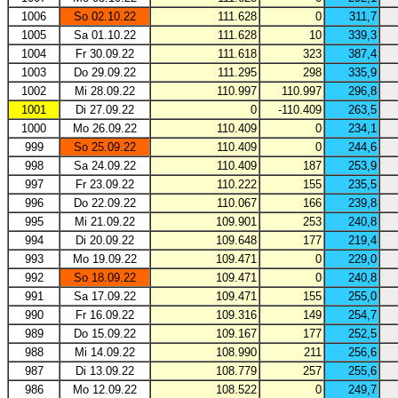
1006
So 02.10.22
111.628
0
311,7
1005
Sa 01.10.22
111.628
10
339,3
1004
Fr 30.09.22
111.618
323
387,4
1003
Do 29.09.22
111.295
298
335,9
1002
Mi 28.09.22
110.997
110.997
296,8
1001
Di 27.09.22
0
-110.409
263,5
1000
Mo 26.09.22
110.409
0
234,1
999
So 25.09.22
110.409
0
244,6
998
Sa 24.09.22
110.409
187
253,9
997
Fr 23.09.22
110.222
155
235,5
996
Do 22.09.22
110.067
166
239,8
995
Mi 21.09.22
109.901
253
240,8
994
Di 20.09.22
109.648
177
219,4
993
Mo 19.09.22
109.471
0
229,0
992
So 18.09.22
109.471
0
240,8
991
Sa 17.09.22
109.471
155
255,0
990
Fr 16.09.22
109.316
149
254,7
989
Do 15.09.22
109.167
177
252,5
988
Mi 14.09.22
108.990
211
256,6
987
Di 13.09.22
108.779
257
255,6
986
Mo 12.09.22
108.522
0
249,7