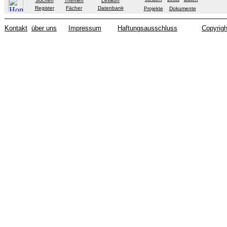
Suchen
Themen
Lexikon
Register
Fächer
Datenbank
Projekte
Dokumente
Kontakt
über uns
Impressum
Haftungsausschluss
Copyrigh