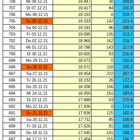
708
Mi 08.12.21
19.447
30
184,8
707
Di 07.12.21
19.417
84
216,9
706
Mo 06.12.21
19.333
0
219,7
705
So 05.12.21
19.333
142
223,4
704
Sa 04.12.21
19.191
96
208,0
703
Fr 03.12.21
19.095
135
213,2
702
Do 02.12.21
18.960
162
219,7
701
Mi 01.12.21
18.798
143
217,8
700
Di 30.11.21
18.655
83
216,9
699
Mo 29.11.21
18.572
0
220,6
698
So 28.11.21
18.572
118
226,2
697
Sa 27.11.21
18.454
222
207,3
696
Fr 26.11.21
18.232
26
172,2
695
Do 25.11.21
18.206
156
199,0
694
Mi 24.11.21
18.050
151
183,6
693
Di 23.11.21
17.899
63
170,9
692
Mo 22.11.21
17.836
0
174,9
691
So 21.11.21
17.836
125
182,4
690
Sa 20.11.21
17.711
85
158,9
689
Fr 19.11.21
17.626
81
160,4
688
Do 18.11.21
17.545
141
168,2
687
Mi 17.11.21
17.404
155
156,7