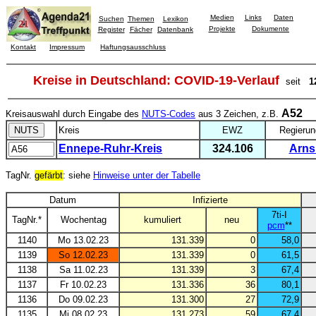
Medien
Links
Daten
Suchen
Themen
Lexikon
Projekte
Dokumente
Register
Fächer
Datenbank
Kontakt
Impressum
Haftungsausschluss
Kreise in Deutschland: COVID-19-Verlauf
seit
1
A52
Kreisauswahl durch Eingabe des
NUTS-Codes
aus 3 Zeichen, z.B.
Kreis
EWZ
Regierun
Ennepe-Ruhr-Kreis
324.106
Arns
TagNr.
gefärbt
: siehe
Hinweise unter der Tabelle
Datum
Infizierte
7ti-I
TagNr.*
Wochentag
kumuliert
neu
pcm
**
1140
Mo 13.02.23
131.339
0
58,0
1139
So 12.02.23
131.339
0
61,5
1138
Sa 11.02.23
131.339
3
67,4
1137
Fr 10.02.23
131.336
36
80,1
1136
Do 09.02.23
131.300
27
72,9
1135
Mi 08.02.23
131.273
59
67,4