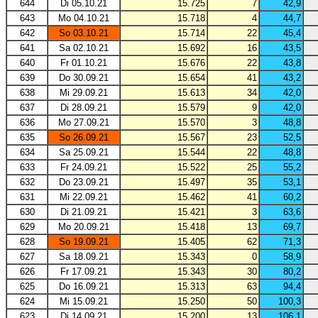
644
Di 05.10.21
15.725
7
42,9
643
Mo 04.10.21
15.718
4
44,7
642
So 03.10.21
15.714
22
45,4
641
Sa 02.10.21
15.692
16
43,5
640
Fr 01.10.21
15.676
22
43,8
639
Do 30.09.21
15.654
41
43,2
638
Mi 29.09.21
15.613
34
42,0
637
Di 28.09.21
15.579
9
42,0
636
Mo 27.09.21
15.570
3
48,8
635
So 26.09.21
15.567
23
52,5
634
Sa 25.09.21
15.544
22
48,8
633
Fr 24.09.21
15.522
25
55,2
632
Do 23.09.21
15.497
35
53,1
631
Mi 22.09.21
15.462
41
60,2
630
Di 21.09.21
15.421
3
63,6
629
Mo 20.09.21
15.418
13
69,7
628
So 19.09.21
15.405
62
71,3
627
Sa 18.09.21
15.343
0
58,9
626
Fr 17.09.21
15.343
30
80,2
625
Do 16.09.21
15.313
63
94,4
624
Mi 15.09.21
15.250
50
100,3
623
Di 14.09.21
15.200
13
106,1