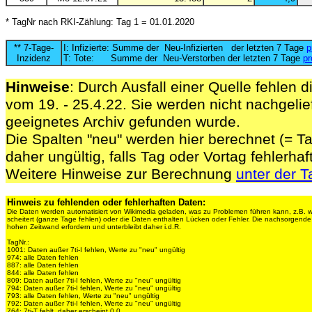
* TagNr nach RKI-Zählung: Tag 1 = 01.01.2020
** 7-Tage-
I: Infizierte: Summe der Neu-Infizierten der letzten 7 Tage
p
Inzidenz
T: Tote: Summe der Neu-Verstorben der letzten 7 Tage
pr
Hinweise
: Durch Ausfall einer Quelle fehlen d
vom 19. - 25.4.22. Sie werden nicht nachgelief
geeignetes Archiv gefunden wurde.
Die Spalten "neu" werden hier berechnet (= Ta
daher ungültig, falls Tag oder Vortag fehlerhaf
Weitere Hinweise zur Berechnung
unter der T
Hinweis zu fehlenden oder fehlerhaften Daten:
Die Daten werden automatisiert von Wikimedia geladen, was zu Problemen führen kann, z.B. 
scheitert (ganze Tage fehlen) oder die Daten enthalten Lücken oder Fehler. Die nachsorgen
hohen Zeitwand erfordern und unterbleibt daher i.d.R.
TagNr.:
1001: Daten außer 7ti-I fehlen, Werte zu "neu" ungültig
974: alle Daten fehlen
887: alle Daten fehlen
844: alle Daten fehlen
809: Daten außer 7ti-I fehlen, Werte zu "neu" ungültig
794: Daten außer 7ti-I fehlen, Werte zu "neu" ungültig
793: alle Daten fehlen, Werte zu "neu" ungültig
792: Daten außer 7ti-I fehlen, Werte zu "neu" ungültig
764: 7ti-T fehlt, daher erscheint 0,0