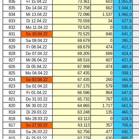
836
Fr 15.04.22
73.361
603
1.055,8
835
Do 14.04.22
72.758
662
1.044,1
834
Mi 13.04.22
72.096
1.537
1.066,0
833
Di 12.04.22
70.559
34
627,6
832
Mo 11.04.22
70.525
0
635,6
831
So 10.04.22
70.525
846
641,2
830
Sa 09.04.22
69.679
0
395,2
829
Fr 08.04.22
69.679
474
412,2
828
Do 07.04.22
69.205
689
414,4
827
Mi 06.04.22
68.516
607
421,8
826
Di 05.04.22
67.909
474
480,4
825
Mo 04.04.22
67.435
0
509,1
824
So 03.04.22
67.435
260
566,8
823
Sa 02.04.22
67.175
579
588,4
822
Fr 01.04.22
66.596
864
647,6
821
Do 31.03.22
65.732
767
631,6
820
Mi 30.03.22
64.965
1.717
661,5
819
Di 29.03.22
63.248
135
460,3
818
Mo 28.03.22
63.113
0
624,5
817
So 27.03.22
63.113
357
706,6
816
Sa 26.03.22
62.756
477
692,7
815
Fr 25.03.22
62.279
630
800,7