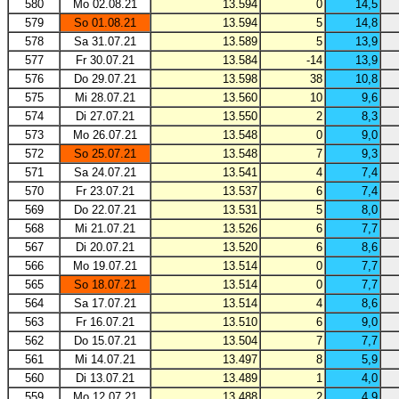
580
Mo 02.08.21
13.594
0
14,5
579
So 01.08.21
13.594
5
14,8
578
Sa 31.07.21
13.589
5
13,9
577
Fr 30.07.21
13.584
-14
13,9
576
Do 29.07.21
13.598
38
10,8
575
Mi 28.07.21
13.560
10
9,6
574
Di 27.07.21
13.550
2
8,3
573
Mo 26.07.21
13.548
0
9,0
572
So 25.07.21
13.548
7
9,3
571
Sa 24.07.21
13.541
4
7,4
570
Fr 23.07.21
13.537
6
7,4
569
Do 22.07.21
13.531
5
8,0
568
Mi 21.07.21
13.526
6
7,7
567
Di 20.07.21
13.520
6
8,6
566
Mo 19.07.21
13.514
0
7,7
565
So 18.07.21
13.514
0
7,7
564
Sa 17.07.21
13.514
4
8,6
563
Fr 16.07.21
13.510
6
9,0
562
Do 15.07.21
13.504
7
7,7
561
Mi 14.07.21
13.497
8
5,9
560
Di 13.07.21
13.489
1
4,0
559
Mo 12.07.21
13.488
2
4,9