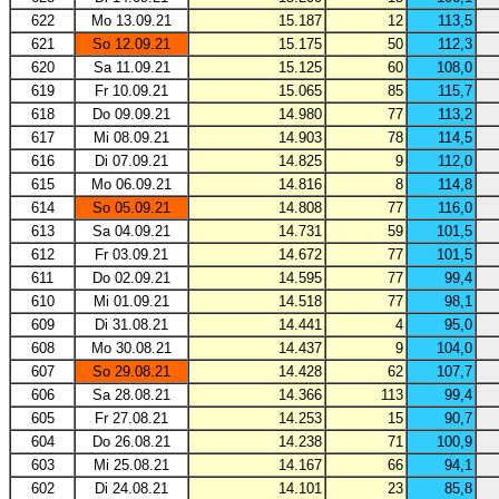
622
Mo 13.09.21
15.187
12
113,5
621
So 12.09.21
15.175
50
112,3
620
Sa 11.09.21
15.125
60
108,0
619
Fr 10.09.21
15.065
85
115,7
618
Do 09.09.21
14.980
77
113,2
617
Mi 08.09.21
14.903
78
114,5
616
Di 07.09.21
14.825
9
112,0
615
Mo 06.09.21
14.816
8
114,8
614
So 05.09.21
14.808
77
116,0
613
Sa 04.09.21
14.731
59
101,5
612
Fr 03.09.21
14.672
77
101,5
611
Do 02.09.21
14.595
77
99,4
610
Mi 01.09.21
14.518
77
98,1
609
Di 31.08.21
14.441
4
95,0
608
Mo 30.08.21
14.437
9
104,0
607
So 29.08.21
14.428
62
107,7
606
Sa 28.08.21
14.366
113
99,4
605
Fr 27.08.21
14.253
15
90,7
604
Do 26.08.21
14.238
71
100,9
603
Mi 25.08.21
14.167
66
94,1
602
Di 24.08.21
14.101
23
85,8