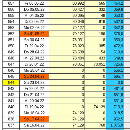
857
Fr 06.05.22
80.992
565
464,2
856
Do 05.05.22
80.427
332
369,8
855
Mi 04.05.22
80.095
49
350,0
854
Di 03.05.22
80.046
919
502,0
853
Mo 02.05.22
79.127
0
342,3
852
So 01.05.22
79.127
196
376,0
851
Sa 30.04.22
78.931
8
350,3
850
Fr 29.04.22
78.923
385
472,9
849
Do 28.04.22
78.538
54
510,9
848
Mi 27.04.22
78.484
433
649,9
847
Di 26.04.22
78.051
78.051
726,6
846
Mo 25.04.22
0
0
656,1
845
So 24.04.22
0
0
695,7
844
Sa 23.04.22
0
0
0,0
843
Fr 22.04.22
0
0
461,4
842
Do 21.04.22
0
0
651,8
841
Mi 20.04.22
0
0
631,0
840
Di 19.04.22
0
-74.129
713,3
839
Mo 18.04.22
74.129
0
918,5
838
So 17.04.22
74.129
0
952,5
837
Sa 16.04.22
74.129
768
1.075,9