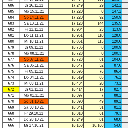
686
Di 16.11.21
17.249
29
142,2
685
Mo 15.11.21
17.220
0
147,2
684
So 14.11.21
17.220
92
150,9
683
Sa 13.11.21
17.128
144
135,5
682
Fr 12.11.21
16.984
23
113,9
681
Do 11.11.21
16.961
110
128,0
680
Mi 10.11.21
16.851
115
120,6
679
Di 09.11.21
16.736
8
100,9
678
Mo 08.11.21
16.728
0
100,3
677
So 07.11.21
16.728
81
104,6
676
Sa 06.11.21
16.647
52
87,6
675
Fr 05.11.21
16.595
76
86,4
674
Do 04.11.21
16.519
85
76,2
673
Mi 03.11.21
16.434
20
73,1
672
Di 02.11.21
16.414
17
82,7
671
Mo 01.11.21
16.397
7
88,2
670
So 31.10.21
16.390
49
89,2
669
Sa 30.10.21
16.341
31
81,2
668
Fr 29.10.21
16.310
61
79,3
667
Do 28.10.21
16.249
81
68,8
666
Mi 27.10.21
16.168
16.168
54,0