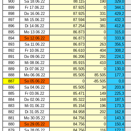
900
Sa 18.06.22
88.115
190
329,0
899
Fr 17.06.22
87.925
0
344,1
898
Do 16.06.22
87.925
331
429,2
897
Mi 15.06.22
87.594
340
432,3
896
Di 14.06.22
87.254
381
412,8
895
Mo 13.06.22
86.873
0
315,0
894
So 12.06.22
86.873
0
333,9
893
Sa 11.06.22
86.873
263
356,5
892
Fr 10.06.22
86.610
404
308,2
891
Do 09.06.22
86.206
291
224,1
890
Mi 08.06.22
85.915
410
183,5
889
Di 07.06.22
85.505
0
130,0
888
Mo 06.06.22
85.505
85.505
177,3
887
So 05.06.22
0
-85.505
0,0
886
Sa 04.06.22
85.505
34
203,9
885
Fr 03.06.22
85.471
149
225,3
884
Do 02.06.22
85.322
168
187,5
883
Mi 01.06.22
85.154
196
173,3
882
Di 31.05.22
84.958
202
162,8
881
Mo 30.05.22
84.756
0
143,3
880
So 29.05.22
84.756
0
150,4
879
Sa 28.05.22
84.756
116
172,1