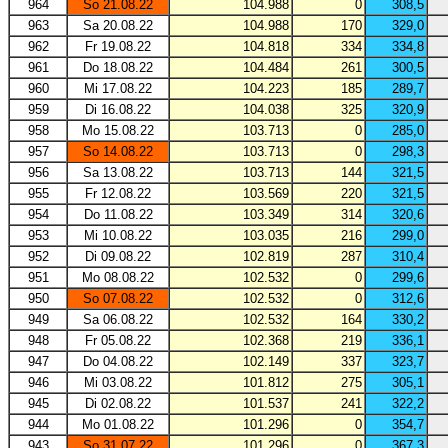
964
So 21.08.22
104.988
0
308,5
963
Sa 20.08.22
104.988
170
329,0
962
Fr 19.08.22
104.818
334
334,8
961
Do 18.08.22
104.484
261
300,5
960
Mi 17.08.22
104.223
185
289,7
959
Di 16.08.22
104.038
325
320,9
958
Mo 15.08.22
103.713
0
285,0
957
So 14.08.22
103.713
0
298,3
956
Sa 13.08.22
103.713
144
321,5
955
Fr 12.08.22
103.569
220
321,5
954
Do 11.08.22
103.349
314
320,6
953
Mi 10.08.22
103.035
216
299,0
952
Di 09.08.22
102.819
287
310,4
951
Mo 08.08.22
102.532
0
299,6
950
So 07.08.22
102.532
0
312,6
949
Sa 06.08.22
102.532
164
330,2
948
Fr 05.08.22
102.368
219
336,1
947
Do 04.08.22
102.149
337
323,7
946
Mi 03.08.22
101.812
275
305,1
945
Di 02.08.22
101.537
241
322,2
944
Mo 01.08.22
101.296
0
354,7
943
So 31.07.22
101.296
0
367,3