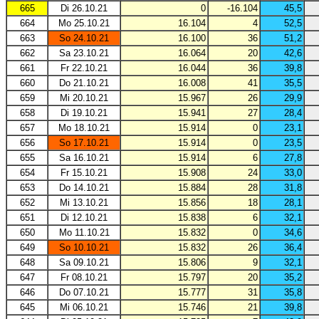
665
Di 26.10.21
0
-16.104
45,5
664
Mo 25.10.21
16.104
4
52,5
663
So 24.10.21
16.100
36
51,2
662
Sa 23.10.21
16.064
20
42,6
661
Fr 22.10.21
16.044
36
39,8
660
Do 21.10.21
16.008
41
35,5
659
Mi 20.10.21
15.967
26
29,9
658
Di 19.10.21
15.941
27
28,4
657
Mo 18.10.21
15.914
0
23,1
656
So 17.10.21
15.914
0
23,5
655
Sa 16.10.21
15.914
6
27,8
654
Fr 15.10.21
15.908
24
33,0
653
Do 14.10.21
15.884
28
31,8
652
Mi 13.10.21
15.856
18
28,1
651
Di 12.10.21
15.838
6
32,1
650
Mo 11.10.21
15.832
0
34,6
649
So 10.10.21
15.832
26
36,4
648
Sa 09.10.21
15.806
9
32,1
647
Fr 08.10.21
15.797
20
35,2
646
Do 07.10.21
15.777
31
35,8
645
Mi 06.10.21
15.746
21
39,8