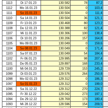
1113
Di 17.01.23
130.582
78
87,2
1112
Mo 16.01.23
130.504
0
103,4
1111
So 15.01.23
130.504
0
111,4
1110
Sa 14.01.23
130.504
36
121,1
1109
Fr 13.01.23
130.468
80
123,2
1108
Do 12.01.23
130.388
82
121,4
1107
Mi 11.01.23
130.306
100
138,4
1106
Di 10.01.23
130.206
157
164,8
1105
Mo 09.01.23
130.049
0
159,6
1104
So 08.01.23
130.049
0
171,4
1103
Sa 07.01.23
130.049
54
184,4
1102
Fr 06.01.23
129.995
98
207,4
1101
Do 05.01.23
129.897
168
233,4
1100
Mi 04.01.23
129.729
153
245,2
1099
Di 03.01.23
129.576
264
250,8
1098
Mo 02.01.23
129.312
0
186,3
1097
So 01.01.23
129.312
0
199,0
1096
Sa 31.12.22
129.312
270
224,7
1095
Fr 30.12.22
129.042
273
197,1
1094
Do 29.12.22
128.769
173
180,4
1093
Mi 28.12.22
128.596
154
209,5