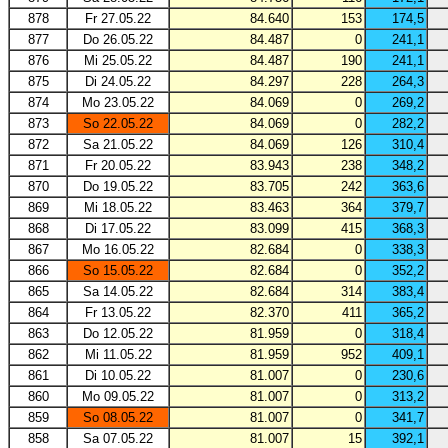
878
Fr 27.05.22
84.640
153
174,5
877
Do 26.05.22
84.487
0
241,1
876
Mi 25.05.22
84.487
190
241,1
875
Di 24.05.22
84.297
228
264,3
874
Mo 23.05.22
84.069
0
269,2
873
So 22.05.22
84.069
0
282,2
872
Sa 21.05.22
84.069
126
310,4
871
Fr 20.05.22
83.943
238
348,2
870
Do 19.05.22
83.705
242
363,6
869
Mi 18.05.22
83.463
364
379,7
868
Di 17.05.22
83.099
415
368,3
867
Mo 16.05.22
82.684
0
338,3
866
So 15.05.22
82.684
0
352,2
865
Sa 14.05.22
82.684
314
383,4
864
Fr 13.05.22
82.370
411
365,2
863
Do 12.05.22
81.959
0
318,4
862
Mi 11.05.22
81.959
952
409,1
861
Di 10.05.22
81.007
0
230,6
860
Mo 09.05.22
81.007
0
313,2
859
So 08.05.22
81.007
0
341,7
858
Sa 07.05.22
81.007
15
392,1