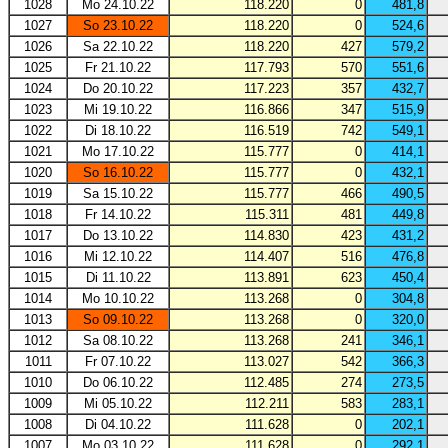
1028
Mo 24.10.22
118.220
0
481,8
1027
So 23.10.22
118.220
0
524,6
1026
Sa 22.10.22
118.220
427
579,2
1025
Fr 21.10.22
117.793
570
551,6
1024
Do 20.10.22
117.223
357
432,7
1023
Mi 19.10.22
116.866
347
515,9
1022
Di 18.10.22
116.519
742
549,1
1021
Mo 17.10.22
115.777
0
414,1
1020
So 16.10.22
115.777
0
432,1
1019
Sa 15.10.22
115.777
466
490,5
1018
Fr 14.10.22
115.311
481
449,8
1017
Do 13.10.22
114.830
423
431,2
1016
Mi 12.10.22
114.407
516
476,8
1015
Di 11.10.22
113.891
623
450,4
1014
Mo 10.10.22
113.268
0
304,8
1013
So 09.10.22
113.268
0
320,0
1012
Sa 08.10.22
113.268
241
346,1
1011
Fr 07.10.22
113.027
542
366,3
1010
Do 06.10.22
112.485
274
273,5
1009
Mi 05.10.22
112.211
583
283,1
1008
Di 04.10.22
111.628
0
202,1
1007
Mo 03.10.22
111.628
0
292,1