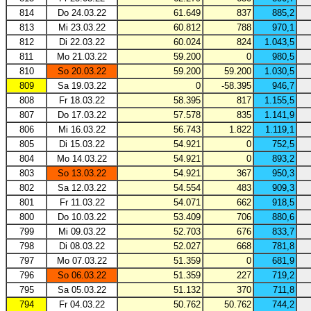
814
Do 24.03.22
61.649
837
885,2
813
Mi 23.03.22
60.812
788
970,1
812
Di 22.03.22
60.024
824
1.043,5
811
Mo 21.03.22
59.200
0
980,5
810
So 20.03.22
59.200
59.200
1.030,5
809
Sa 19.03.22
0
-58.395
946,7
808
Fr 18.03.22
58.395
817
1.155,5
807
Do 17.03.22
57.578
835
1.141,9
806
Mi 16.03.22
56.743
1.822
1.119,1
805
Di 15.03.22
54.921
0
752,5
804
Mo 14.03.22
54.921
0
893,2
803
So 13.03.22
54.921
367
950,3
802
Sa 12.03.22
54.554
483
909,3
801
Fr 11.03.22
54.071
662
918,5
800
Do 10.03.22
53.409
706
880,6
799
Mi 09.03.22
52.703
676
833,7
798
Di 08.03.22
52.027
668
781,8
797
Mo 07.03.22
51.359
0
681,9
796
So 06.03.22
51.359
227
719,2
795
Sa 05.03.22
51.132
370
711,8
794
Fr 04.03.22
50.762
50.762
744,2