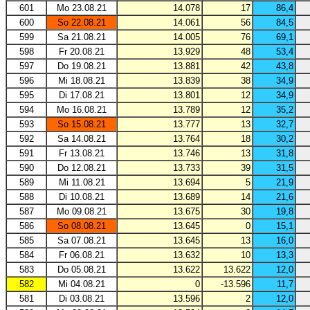
601
Mo 23.08.21
14.078
17
86,4
600
So 22.08.21
14.061
56
84,5
599
Sa 21.08.21
14.005
76
69,1
598
Fr 20.08.21
13.929
48
53,4
597
Do 19.08.21
13.881
42
43,8
596
Mi 18.08.21
13.839
38
34,9
595
Di 17.08.21
13.801
12
34,9
594
Mo 16.08.21
13.789
12
35,2
593
So 15.08.21
13.777
13
32,7
592
Sa 14.08.21
13.764
18
30,2
591
Fr 13.08.21
13.746
13
31,8
590
Do 12.08.21
13.733
39
31,5
589
Mi 11.08.21
13.694
5
21,9
588
Di 10.08.21
13.689
14
21,6
587
Mo 09.08.21
13.675
30
19,8
586
So 08.08.21
13.645
0
15,1
585
Sa 07.08.21
13.645
13
16,0
584
Fr 06.08.21
13.632
10
13,3
583
Do 05.08.21
13.622
13.622
12,0
582
Mi 04.08.21
0
-13.596
11,7
581
Di 03.08.21
13.596
2
12,0