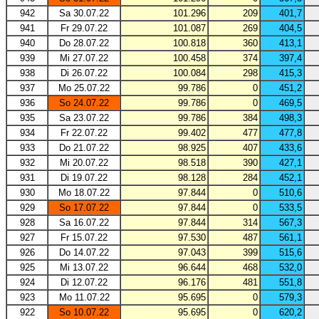
942
Sa 30.07.22
101.296
209
401,7
941
Fr 29.07.22
101.087
269
404,5
940
Do 28.07.22
100.818
360
413,1
939
Mi 27.07.22
100.458
374
397,4
938
Di 26.07.22
100.084
298
415,3
937
Mo 25.07.22
99.786
0
451,2
936
So 24.07.22
99.786
0
469,5
935
Sa 23.07.22
99.786
384
498,3
934
Fr 22.07.22
99.402
477
477,8
933
Do 21.07.22
98.925
407
433,6
932
Mi 20.07.22
98.518
390
427,1
931
Di 19.07.22
98.128
284
452,1
930
Mo 18.07.22
97.844
0
510,6
929
So 17.07.22
97.844
0
533,5
928
Sa 16.07.22
97.844
314
567,3
927
Fr 15.07.22
97.530
487
561,1
926
Do 14.07.22
97.043
399
515,6
925
Mi 13.07.22
96.644
468
532,0
924
Di 12.07.22
96.176
481
551,8
923
Mo 11.07.22
95.695
0
579,3
922
So 10.07.22
95.695
0
620,2