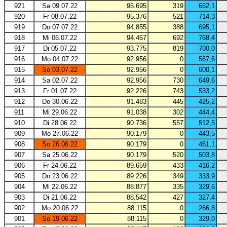
921
Sa 09.07.22
95.695
319
652,1
920
Fr 08.07.22
95.376
521
714,3
919
Do 07.07.22
94.855
388
695,1
918
Mi 06.07.22
94.467
692
768,4
917
Di 05.07.22
93.775
819
700,0
916
Mo 04.07.22
92.956
0
567,6
915
So 03.07.22
92.956
0
600,1
914
Sa 02.07.22
92.956
730
649,6
913
Fr 01.07.22
92.226
743
533,2
912
Do 30.06.22
91.483
445
425,2
911
Mi 29.06.22
91.038
302
444,4
910
Di 28.06.22
90.736
557
512,5
909
Mo 27.06.22
90.179
0
443,5
908
So 26.06.22
90.179
0
461,1
907
Sa 25.06.22
90.179
520
503,8
906
Fr 24.06.22
89.659
433
416,2
905
Do 23.06.22
89.226
349
333,9
904
Mi 22.06.22
88.877
335
329,6
903
Di 21.06.22
88.542
427
327,4
902
Mo 20.06.22
88.115
0
266,8
901
So 19.06.22
88.115
0
329,0