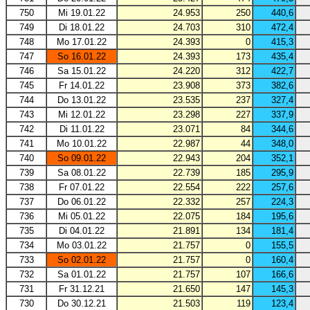
750
Mi 19.01.22
24.953
250
440,6
749
Di 18.01.22
24.703
310
472,4
748
Mo 17.01.22
24.393
0
415,3
747
So 16.01.22
24.393
173
435,4
746
Sa 15.01.22
24.220
312
422,7
745
Fr 14.01.22
23.908
373
382,6
744
Do 13.01.22
23.535
237
327,4
743
Mi 12.01.22
23.298
227
337,9
742
Di 11.01.22
23.071
84
344,6
741
Mo 10.01.22
22.987
44
348,0
740
So 09.01.22
22.943
204
352,1
739
Sa 08.01.22
22.739
185
295,9
738
Fr 07.01.22
22.554
222
257,6
737
Do 06.01.22
22.332
257
224,3
736
Mi 05.01.22
22.075
184
195,6
735
Di 04.01.22
21.891
134
181,4
734
Mo 03.01.22
21.757
0
155,5
733
So 02.01.22
21.757
0
160,4
732
Sa 01.01.22
21.757
107
166,6
731
Fr 31.12.21
21.650
147
145,3
730
Do 30.12.21
21.503
119
123,4