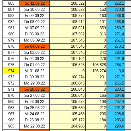
985
So 11.09.22
108.522
0
262,1
984
Sa 10.09.22
108.522
150
273,0
983
Fr 09.09.22
108.372
160
286,0
982
Do 08.09.22
108.212
191
286,6
981
Mi 07.09.22
108.021
359
280,7
980
Di 06.09.22
107.662
316
271,4
979
Mo 05.09.22
107.346
0
261,5
978
So 04.09.22
107.346
0
270,2
977
Sa 03.09.22
107.346
242
290,3
976
Fr 02.09.22
107.104
276
291,8
975
Do 01.09.22
106.828
106.828
284,7
974
Mi 31.08.22
0
-106.274
0,0
973
Di 30.08.22
106.274
231
271,7
972
Mo 29.08.22
106.043
0
265,5
971
So 28.08.22
106.043
0
280,1
970
Sa 27.08.22
106.043
165
294,6
969
Fr 26.08.22
105.878
198
297,4
968
Do 25.08.22
105.680
212
291,2
967
Mi 24.08.22
105.468
296
298,6
966
Di 23.08.22
105.172
184
285,6
965
Mo 22.08.22
104.988
0
298,6