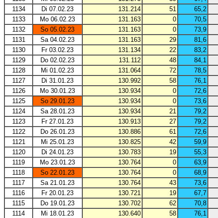
1134
Di 07.02.23
131.214
51
65,2
1133
Mo 06.02.23
131.163
0
70,5
1132
So 05.02.23
131.163
0
73,9
1131
Sa 04.02.23
131.163
29
81,6
1130
Fr 03.02.23
131.134
22
83,2
1129
Do 02.02.23
131.112
48
84,1
1128
Mi 01.02.23
131.064
72
78,5
1127
Di 31.01.23
130.992
58
76,1
1126
Mo 30.01.23
130.934
0
72,6
1125
So 29.01.23
130.934
0
73,6
1124
Sa 28.01.23
130.934
21
79,2
1123
Fr 27.01.23
130.913
27
79,2
1122
Do 26.01.23
130.886
61
72,6
1121
Mi 25.01.23
130.825
42
59,9
1120
Di 24.01.23
130.783
19
55,3
1119
Mo 23.01.23
130.764
0
63,9
1118
So 22.01.23
130.764
0
68,9
1117
Sa 21.01.23
130.764
43
73,6
1116
Fr 20.01.23
130.721
19
67,7
1115
Do 19.01.23
130.702
62
70,8
1114
Mi 18.01.23
130.640
58
76,1