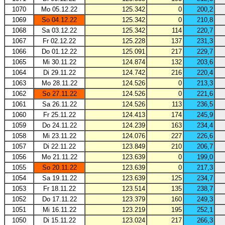
1070
Mo 05.12.22
125.342
0
200,2
1069
So 04.12.22
125.342
0
210,8
1068
Sa 03.12.22
125.342
114
220,7
1067
Fr 02.12.22
125.228
137
231,3
1066
Do 01.12.22
125.091
217
229,7
1065
Mi 30.11.22
124.874
132
203,6
1064
Di 29.11.22
124.742
216
220,4
1063
Mo 28.11.22
124.526
0
213,3
1062
So 27.11.22
124.526
0
221,6
1061
Sa 26.11.22
124.526
113
236,5
1060
Fr 25.11.22
124.413
174
245,9
1059
Do 24.11.22
124.239
163
234,4
1058
Mi 23.11.22
124.076
227
226,6
1057
Di 22.11.22
123.849
210
206,7
1056
Mo 21.11.22
123.639
0
199,0
1055
So 20.11.22
123.639
0
217,3
1054
Sa 19.11.22
123.639
125
234,7
1053
Fr 18.11.22
123.514
135
238,7
1052
Do 17.11.22
123.379
160
249,3
1051
Mi 16.11.22
123.219
195
252,1
1050
Di 15.11.22
123.024
217
266,3