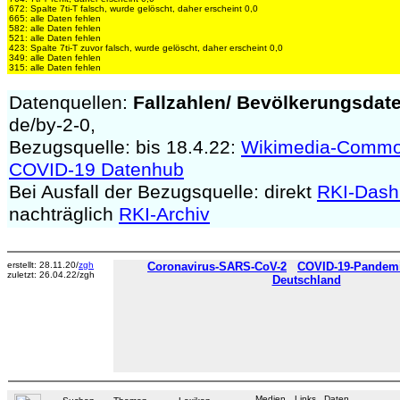
672: Spalte 7ti-T falsch, wurde gelöscht, daher erscheint 0,0
665: alle Daten fehlen
582: alle Daten fehlen
521: alle Daten fehlen
423: Spalte 7ti-T zuvor falsch, wurde gelöscht, daher erscheint 0,0
349: alle Daten fehlen
315: alle Daten fehlen
Datenquellen:
Fallzahlen/
Bevölkerungsdat
de/by-2-0,
Bezugsquelle: bis 18.4.22:
Wikimedia-Comm
COVID-19 Datenhub
Bei Ausfall der Bezugsquelle: direkt
RKI-Dash
nachträglich
RKI-Archiv
erstellt: 28.11.20/
zgh
Coronavirus-SARS-CoV-2
COVID-19-Pandemie
zuletzt: 26.04.22/zgh
Deutschland
Medien
Links
Daten