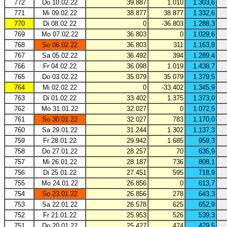
772
Do 10.02.22
39.887
1.010
1.303,6
771
Mi 09.02.22
38.877
38.877
1.332,6
770
Di 08.02.22
0
-36.803
1.288,3
769
Mo 07.02.22
36.803
0
1.029,6
768
So 06.02.22
36.803
311
1.163,8
767
Sa 05.02.22
36.492
394
1.289,4
766
Fr 04.02.22
36.098
1.019
1.438,7
765
Do 03.02.22
35.079
35.079
1.379,5
764
Mi 02.02.22
0
-33.402
1.345,9
763
Di 01.02.22
33.402
1.375
1.373,0
762
Mo 31.01.22
32.027
0
1.072,5
761
So 30.01.22
32.027
783
1.170,0
760
Sa 29.01.22
31.244
1.302
1.137,3
759
Fr 28.01.22
29.942
1.685
959,3
758
Do 27.01.22
28.257
70
635,9
757
Mi 26.01.22
28.187
736
808,1
756
Di 25.01.22
27.451
595
718,9
755
Mo 24.01.22
26.856
0
613,7
754
So 23.01.22
26.856
278
643,3
753
Sa 22.01.22
26.578
625
652,9
752
Fr 21.01.22
25.953
526
539,3
751
Do 20.01.22
25.427
474
479,5