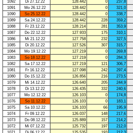
1092
Di 27.12.22
128.442
0
237,8
1091
Mo 26.12.22
128.442
0
321,0
1090
So 25.12.22
128.442
0
338,7
1089
Sa 24.12.22
128.442
228
359,2
1088
Fr 23.12.22
128.214
281
353,9
1087
Do 22.12.22
127.933
175
310,1
1086
Mi 21.12.22
127.758
232
327,5
1085
Di 20.12.22
127.526
307
315,7
1084
Mo 19.12.22
127.219
0
269,8
1083
So 18.12.22
127.219
0
284,3
1082
Sa 17.12.22
127.219
121
306,7
1081
Fr 16.12.22
127.098
242
297,4
1080
Do 15.12.22
126.856
216
273,5
1079
Mi 14.12.22
126.640
205
244,9
1078
Di 13.12.22
126.435
332
240,6
1077
Mo 12.12.22
126.103
0
174,8
1076
So 11.12.22
126.103
0
183,1
1075
Sa 10.12.22
126.103
66
195,9
1074
Fr 09.12.22
126.037
148
217,6
1073
Do 08.12.22
125.889
157
214,2
1072
Mi 07.12.22
125.732
197
212,0
1071
Di 06.12.22
125.535
193
212,3