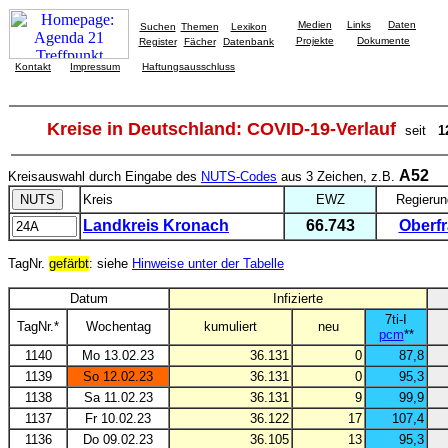
Medien
Links
Daten
Suchen
Themen
Lexikon
Projekte
Dokumente
Register
Fächer
Datenbank
Kontakt
Impressum
Haftungsausschluss
Kreise in Deutschland: COVID-19-Verlauf
seit
1
A52
Kreisauswahl durch Eingabe des
NUTS-Codes
aus 3 Zeichen, z.B.
Kreis
EWZ
Regierun
Landkreis Kronach
66.743
Oberf
TagNr.
gefärbt
: siehe
Hinweise unter der Tabelle
Datum
Infizierte
7ti-I
TagNr.*
Wochentag
kumuliert
neu
pcm
**
1140
Mo 13.02.23
36.131
0
87,8
1139
So 12.02.23
36.131
0
95,3
1138
Sa 11.02.23
36.131
9
99,9
1137
Fr 10.02.23
36.122
17
107,4
1136
Do 09.02.23
36.105
13
95,3