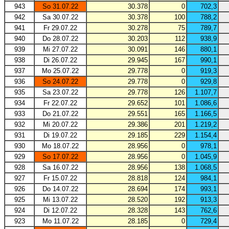
943
So 31.07.22
30.378
0
702,3
942
Sa 30.07.22
30.378
100
788,2
941
Fr 29.07.22
30.278
75
789,7
940
Do 28.07.22
30.203
112
938,9
939
Mi 27.07.22
30.091
146
880,1
938
Di 26.07.22
29.945
167
990,1
937
Mo 25.07.22
29.778
0
919,3
936
So 24.07.22
29.778
0
929,8
935
Sa 23.07.22
29.778
126
1.107,7
934
Fr 22.07.22
29.652
101
1.086,6
933
Do 21.07.22
29.551
165
1.166,5
932
Mi 20.07.22
29.386
201
1.219,2
931
Di 19.07.22
29.185
229
1.154,4
930
Mo 18.07.22
28.956
0
978,1
929
So 17.07.22
28.956
0
1.045,9
928
Sa 16.07.22
28.956
138
1.068,5
927
Fr 15.07.22
28.818
124
984,1
926
Do 14.07.22
28.694
174
993,1
925
Mi 13.07.22
28.520
192
913,3
924
Di 12.07.22
28.328
143
762,6
923
Mo 11.07.22
28.185
0
729,4