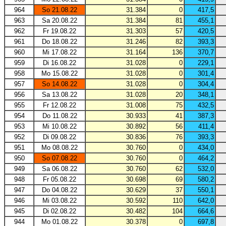
964
So 21.08.22
31.384
0
417,5
963
Sa 20.08.22
31.384
81
455,1
962
Fr 19.08.22
31.303
57
420,5
961
Do 18.08.22
31.246
82
393,3
960
Mi 17.08.22
31.164
136
370,7
959
Di 16.08.22
31.028
0
229,1
958
Mo 15.08.22
31.028
0
301,4
957
So 14.08.22
31.028
0
304,4
956
Sa 13.08.22
31.028
20
348,1
955
Fr 12.08.22
31.008
75
432,5
954
Do 11.08.22
30.933
41
387,3
953
Mi 10.08.22
30.892
56
411,4
952
Di 09.08.22
30.836
76
393,3
951
Mo 08.08.22
30.760
0
434,0
950
So 07.08.22
30.760
0
464,2
949
Sa 06.08.22
30.760
62
532,0
948
Fr 05.08.22
30.698
69
580,2
947
Do 04.08.22
30.629
37
550,1
946
Mi 03.08.22
30.592
110
642,0
945
Di 02.08.22
30.482
104
664,6
944
Mo 01.08.22
30.378
0
697,8