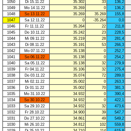
1050
Di 15.11.22
35.302
33
136,2
1049
Mo 14.11.22
35.269
0
136,2
1048
So 13.11.22
35.269
35.269
155,8
1047
Sa 12.11.22
0
-35.264
0,0
1046
Fr 11.11.22
35.264
22
211,8
1045
Do 10.11.22
35.242
23
228,5
1044
Mi 09.11.22
35.219
28
281,4
1043
Di 08.11.22
35.191
53
266,3
1042
Mo 07.11.22
35.138
0
252,7
1041
So 06.11.22
35.138
0
254,2
1040
Sa 05.11.22
35.138
32
279,9
1039
Fr 04.11.22
35.106
32
275,4
1038
Do 03.11.22
35.074
72
289,0
1037
Mi 02.11.22
35.002
0
263,3
1036
Di 01.11.22
35.002
70
381,3
1035
Mo 31.10.22
34.932
0
390,4
1034
So 30.10.22
34.932
0
422,1
1033
Sa 29.10.22
34.932
32
473,6
1032
Fr 28.10.22
34.900
39
547,7
1031
Do 27.10.22
34.861
49
549,2
1030
Mi 26.10.22
34.812
102
559,8
1029
Di 25.10.22
34.710
114
615,8