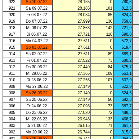
922
So 10.07.22
28.185
0
780,6
921
Sa 09.07.22
28.185
101
812,3
920
Fr 08.07.22
28.084
85
824,4
919
Do 07.07.22
27.999
136
759,6
918
Mi 06.07.22
27.863
142
721,9
917
Di 05.07.22
27.721
110
590,8
916
Mo 04.07.22
27.611
0
572,7
915
So 03.07.22
27.611
0
619,4
914
Sa 02.07.22
27.611
89
669,1
913
Fr 01.07.22
27.522
73
580,2
912
Do 30.06.22
27.449
84
575,7
911
Mi 29.06.22
27.365
109
553,1
910
Di 28.06.22
27.256
107
507,9
909
Mo 27.06.22
27.149
0
522,9
908
So 26.06.22
27.149
0
524,5
907
Sa 25.06.22
27.149
56
592,3
906
Fr 24.06.22
27.093
73
587,7
905
Do 23.06.22
27.020
72
488,3
904
Mi 22.06.22
26.948
133
468,7
903
Di 21.06.22
26.815
71
361,7
902
Mo 20.06.22
26.744
0
315,0
901
So 19.06.22
26.744
0
364,7