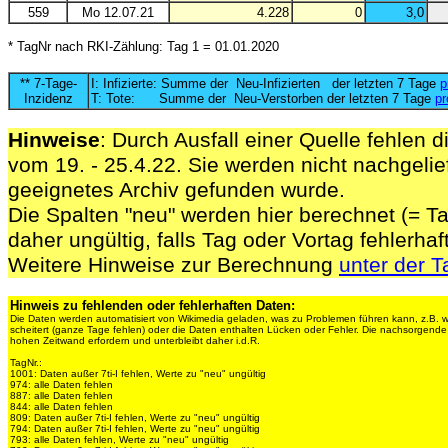
559
Mo 12.07.21
4.228
0
3,0
* TagNr nach RKI-Zählung: Tag 1 = 01.01.2020
** 7-Tage-
I: Infizierte: Summe der Neu-Infizierten der letzten 7 Tage
p
Inzidenz
T: Tote: Summe der Neu-Verstorben der letzten 7 Tage
pr
Hinweise
: Durch Ausfall einer Quelle fehlen d
vom 19. - 25.4.22. Sie werden nicht nachgelief
geeignetes Archiv gefunden wurde.
Die Spalten "neu" werden hier berechnet (= Ta
daher ungültig, falls Tag oder Vortag fehlerhaf
Weitere Hinweise zur Berechnung
unter der T
Hinweis zu fehlenden oder fehlerhaften Daten:
Die Daten werden automatisiert von Wikimedia geladen, was zu Problemen führen kann, z.B. 
scheitert (ganze Tage fehlen) oder die Daten enthalten Lücken oder Fehler. Die nachsorgen
hohen Zeitwand erfordern und unterbleibt daher i.d.R.
TagNr.:
1001: Daten außer 7ti-I fehlen, Werte zu "neu" ungültig
974: alle Daten fehlen
887: alle Daten fehlen
844: alle Daten fehlen
809: Daten außer 7ti-I fehlen, Werte zu "neu" ungültig
794: Daten außer 7ti-I fehlen, Werte zu "neu" ungültig
793: alle Daten fehlen, Werte zu "neu" ungültig