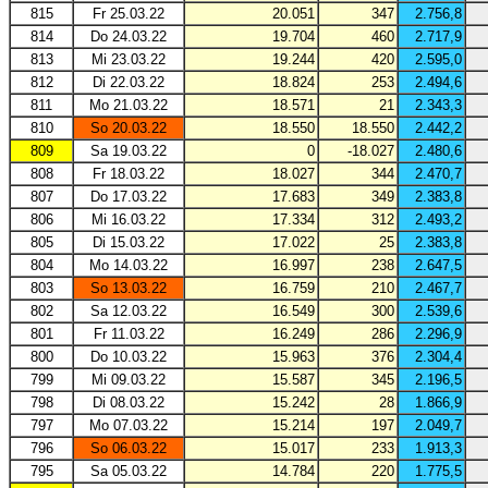
815
Fr 25.03.22
20.051
347
2.756,8
814
Do 24.03.22
19.704
460
2.717,9
813
Mi 23.03.22
19.244
420
2.595,0
812
Di 22.03.22
18.824
253
2.494,6
811
Mo 21.03.22
18.571
21
2.343,3
810
So 20.03.22
18.550
18.550
2.442,2
809
Sa 19.03.22
0
-18.027
2.480,6
808
Fr 18.03.22
18.027
344
2.470,7
807
Do 17.03.22
17.683
349
2.383,8
806
Mi 16.03.22
17.334
312
2.493,2
805
Di 15.03.22
17.022
25
2.383,8
804
Mo 14.03.22
16.997
238
2.647,5
803
So 13.03.22
16.759
210
2.467,7
802
Sa 12.03.22
16.549
300
2.539,6
801
Fr 11.03.22
16.249
286
2.296,9
800
Do 10.03.22
15.963
376
2.304,4
799
Mi 09.03.22
15.587
345
2.196,5
798
Di 08.03.22
15.242
28
1.866,9
797
Mo 07.03.22
15.214
197
2.049,7
796
So 06.03.22
15.017
233
1.913,3
795
Sa 05.03.22
14.784
220
1.775,5