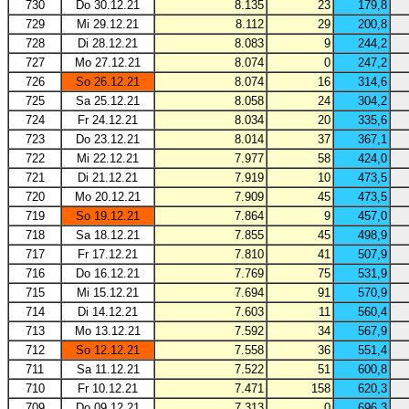
730
Do 30.12.21
8.135
23
179,8
729
Mi 29.12.21
8.112
29
200,8
728
Di 28.12.21
8.083
9
244,2
727
Mo 27.12.21
8.074
0
247,2
726
So 26.12.21
8.074
16
314,6
725
Sa 25.12.21
8.058
24
304,2
724
Fr 24.12.21
8.034
20
335,6
723
Do 23.12.21
8.014
37
367,1
722
Mi 22.12.21
7.977
58
424,0
721
Di 21.12.21
7.919
10
473,5
720
Mo 20.12.21
7.909
45
473,5
719
So 19.12.21
7.864
9
457,0
718
Sa 18.12.21
7.855
45
498,9
717
Fr 17.12.21
7.810
41
507,9
716
Do 16.12.21
7.769
75
531,9
715
Mi 15.12.21
7.694
91
570,9
714
Di 14.12.21
7.603
11
560,4
713
Mo 13.12.21
7.592
34
567,9
712
So 12.12.21
7.558
36
551,4
711
Sa 11.12.21
7.522
51
600,8
710
Fr 10.12.21
7.471
158
620,3
709
Do 09.12.21
7.313
0
696,3