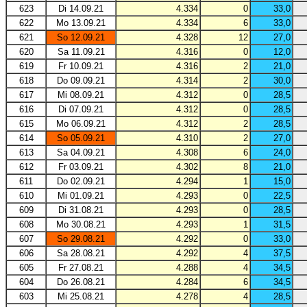
623
Di 14.09.21
4.334
0
33,0
622
Mo 13.09.21
4.334
6
33,0
621
So 12.09.21
4.328
12
27,0
620
Sa 11.09.21
4.316
0
12,0
619
Fr 10.09.21
4.316
2
21,0
618
Do 09.09.21
4.314
2
30,0
617
Mi 08.09.21
4.312
0
28,5
616
Di 07.09.21
4.312
0
28,5
615
Mo 06.09.21
4.312
2
28,5
614
So 05.09.21
4.310
2
27,0
613
Sa 04.09.21
4.308
6
24,0
612
Fr 03.09.21
4.302
8
21,0
611
Do 02.09.21
4.294
1
15,0
610
Mi 01.09.21
4.293
0
22,5
609
Di 31.08.21
4.293
0
28,5
608
Mo 30.08.21
4.293
1
31,5
607
So 29.08.21
4.292
0
33,0
606
Sa 28.08.21
4.292
4
37,5
605
Fr 27.08.21
4.288
4
34,5
604
Do 26.08.21
4.284
6
34,5
603
Mi 25.08.21
4.278
4
28,5