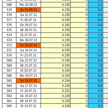
580
Mo 02.08.21
4.236
1
1,5
579
So 01.08.21
4.235
0
0,0
578
Sa 31.07.21
4.235
0
0,0
577
Fr 30.07.21
4.235
-7
0,0
576
Do 29.07.21
4.242
7
0,0
575
Mi 28.07.21
4.235
0
1,5
574
Di 27.07.21
4.235
0
1,5
573
Mo 26.07.21
4.235
0
1,5
572
So 25.07.21
4.235
0
1,5
571
Sa 24.07.21
4.235
0
1,5
570
Fr 23.07.21
4.235
0
6,0
569
Do 22.07.21
4.235
1
9,0
568
Mi 21.07.21
4.234
0
7,5
567
Di 20.07.21
4.234
0
9,0
566
Mo 19.07.21
4.234
0
9,0
565
So 18.07.21
4.234
0
9,0
564
Sa 17.07.21
4.234
3
9,0
563
Fr 16.07.21
4.231
2
4,5
562
Do 15.07.21
4.229
0
1,5
561
Mi 14.07.21
4.229
1
1,5
560
Di 13.07.21
4.228
0
3,0