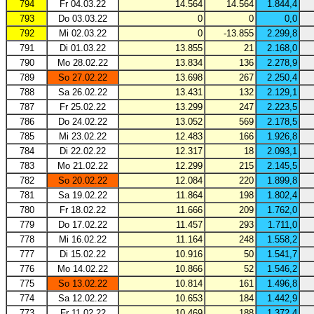
794
Fr 04.03.22
14.564
14.564
1.844,4
793
Do 03.03.22
0
0
0,0
792
Mi 02.03.22
0
-13.855
2.299,8
791
Di 01.03.22
13.855
21
2.168,0
790
Mo 28.02.22
13.834
136
2.278,9
789
So 27.02.22
13.698
267
2.250,4
788
Sa 26.02.22
13.431
132
2.129,1
787
Fr 25.02.22
13.299
247
2.223,5
786
Do 24.02.22
13.052
569
2.178,5
785
Mi 23.02.22
12.483
166
1.926,8
784
Di 22.02.22
12.317
18
2.093,1
783
Mo 21.02.22
12.299
215
2.145,5
782
So 20.02.22
12.084
220
1.899,8
781
Sa 19.02.22
11.864
198
1.802,4
780
Fr 18.02.22
11.666
209
1.762,0
779
Do 17.02.22
11.457
293
1.711,0
778
Mi 16.02.22
11.164
248
1.558,2
777
Di 15.02.22
10.916
50
1.541,7
776
Mo 14.02.22
10.866
52
1.546,2
775
So 13.02.22
10.814
161
1.496,8
774
Sa 12.02.22
10.653
184
1.442,9
773
Fr 11.02.22
10.469
188
1.372,4