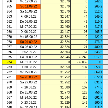
986
Mo 12.09.22
32.570
0
242,6
985
So 11.09.22
32.570
0
265,2
984
Sa 10.09.22
32.570
23
312,0
983
Fr 09.09.22
32.547
44
349,6
982
Do 08.09.22
32.503
43
319,5
981
Mi 07.09.22
32.460
43
417,5
980
Di 06.09.22
32.417
93
465,7
979
Mo 05.09.22
32.324
0
422,0
978
So 04.09.22
32.324
0
473,2
977
Sa 03.09.22
32.324
21
480,7
976
Fr 02.09.22
32.303
57
545,6
975
Do 01.09.22
32.246
32.246
617,9
974
Mi 31.08.22
0
-32.059
0,0
973
Di 30.08.22
32.059
107
658,6
972
Mo 29.08.22
31.952
0
669,1
971
So 28.08.22
31.952
0
672,1
970
Sa 27.08.22
31.952
72
831,9
969
Fr 26.08.22
31.880
107
774,6
968
Do 25.08.22
31.773
129
756,5
967
Mi 24.08.22
31.644
115
691,7
966
Di 23.08.22
31.529
145
590,8
965
Mo 22.08.22
31.384
0
415,9