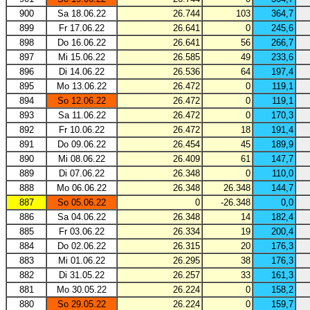
900
Sa 18.06.22
26.744
103
364,7
899
Fr 17.06.22
26.641
0
245,6
898
Do 16.06.22
26.641
56
266,7
897
Mi 15.06.22
26.585
49
233,6
896
Di 14.06.22
26.536
64
197,4
895
Mo 13.06.22
26.472
0
119,1
894
So 12.06.22
26.472
0
119,1
893
Sa 11.06.22
26.472
0
170,3
892
Fr 10.06.22
26.472
18
191,4
891
Do 09.06.22
26.454
45
189,9
890
Mi 08.06.22
26.409
61
147,7
889
Di 07.06.22
26.348
0
110,0
888
Mo 06.06.22
26.348
26.348
144,7
887
So 05.06.22
0
-26.348
0,0
886
Sa 04.06.22
26.348
14
182,4
885
Fr 03.06.22
26.334
19
200,4
884
Do 02.06.22
26.315
20
176,3
883
Mi 01.06.22
26.295
38
176,3
882
Di 31.05.22
26.257
33
161,3
881
Mo 30.05.22
26.224
0
158,2
880
So 29.05.22
26.224
0
159,7