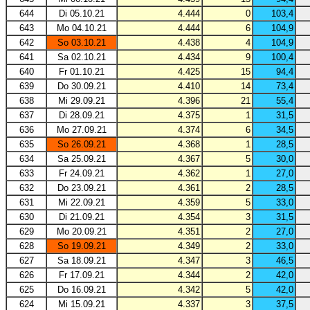
644
Di 05.10.21
4.444
0
103,4
643
Mo 04.10.21
4.444
6
104,9
642
So 03.10.21
4.438
4
104,9
641
Sa 02.10.21
4.434
9
100,4
640
Fr 01.10.21
4.425
15
94,4
639
Do 30.09.21
4.410
14
73,4
638
Mi 29.09.21
4.396
21
55,4
637
Di 28.09.21
4.375
1
31,5
636
Mo 27.09.21
4.374
6
34,5
635
So 26.09.21
4.368
1
28,5
634
Sa 25.09.21
4.367
5
30,0
633
Fr 24.09.21
4.362
1
27,0
632
Do 23.09.21
4.361
2
28,5
631
Mi 22.09.21
4.359
5
33,0
630
Di 21.09.21
4.354
3
31,5
629
Mo 20.09.21
4.351
2
27,0
628
So 19.09.21
4.349
2
33,0
627
Sa 18.09.21
4.347
3
46,5
626
Fr 17.09.21
4.344
2
42,0
625
Do 16.09.21
4.342
5
42,0
624
Mi 15.09.21
4.337
3
37,5