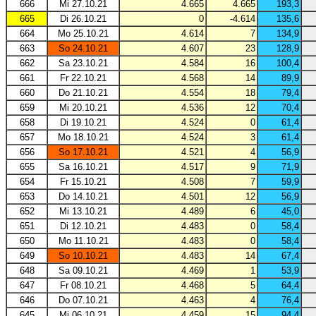
666
Mi 27.10.21
4.665
4.665
193,3
665
Di 26.10.21
0
-4.614
135,6
664
Mo 25.10.21
4.614
7
134,9
663
So 24.10.21
4.607
23
128,9
662
Sa 23.10.21
4.584
16
100,4
661
Fr 22.10.21
4.568
14
89,9
660
Do 21.10.21
4.554
18
79,4
659
Mi 20.10.21
4.536
12
70,4
658
Di 19.10.21
4.524
0
61,4
657
Mo 18.10.21
4.524
3
61,4
656
So 17.10.21
4.521
4
56,9
655
Sa 16.10.21
4.517
9
71,9
654
Fr 15.10.21
4.508
7
59,9
653
Do 14.10.21
4.501
12
56,9
652
Mi 13.10.21
4.489
6
45,0
651
Di 12.10.21
4.483
0
58,4
650
Mo 11.10.21
4.483
0
58,4
649
So 10.10.21
4.483
14
67,4
648
Sa 09.10.21
4.469
1
53,9
647
Fr 08.10.21
4.468
5
64,4
646
Do 07.10.21
4.463
4
76,4
645
Mi 06.10.21
4.459
15
94,4