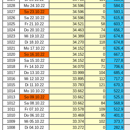
1028
Mo 24.10.22
34.596
0
584,0
1027
So 23.10.22
34.596
0
593,1
1026
Sa 22.10.22
34.596
75
615,8
1025
Fr 21.10.22
34.521
58
603,7
1024
Do 20.10.22
34.463
74
656,7
1023
Mi 19.10.22
34.389
119
674,8
1022
Di 18.10.22
34.270
118
674,8
1021
Mo 17.10.22
34.152
0
626,4
1020
So 16.10.22
34.152
0
667,3
1019
Sa 15.10.22
34.152
82
727,8
1018
Fr 14.10.22
34.070
71
706,6
1017
Do 13.10.22
33.999
104
685,4
1016
Mi 12.10.22
33.895
112
717,2
1015
Di 11.10.22
33.783
121
670,3
1014
Mo 10.10.22
33.662
0
522,0
1013
So 09.10.22
33.662
0
525,0
1012
Sa 08.10.22
33.662
84
568,9
1011
Fr 07.10.22
33.578
109
512,9
1010
Do 06.10.22
33.469
95
401,0
1009
Mi 05.10.22
33.374
102
373,7
1008
Di 04.10.22
33.272
0
282,9