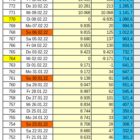
772
Do 10.02.22
10.281
213
1.285,5
771
Mi 09.02.22
10.068
10.068
1.141,7
770
Di 08.02.22
0
-9.835
1.080,6
769
Mo 07.02.22
9.835
20
994,9
768
So 06.02.22
9.815
125
1.012,8
767
Sa 05.02.22
9.690
137
963,4
766
Fr 04.02.22
9.553
130
834,5
765
Do 03.02.22
9.423
9.423
732,7
764
Mi 02.02.22
0
-9.171
714,3
763
Di 01.02.22
9.171
-1
641,3
762
Mo 31.01.22
9.172
34
647,3
761
So 30.01.22
9.138
91
645,8
760
Sa 29.01.22
9.047
50
551,4
759
Fr 28.01.22
8.997
62
545,4
758
Do 27.01.22
8.935
101
521,4
757
Mi 26.01.22
8.834
90
407,5
756
Di 25.01.22
8.744
3
350,6
755
Mo 24.01.22
8.741
33
347,6
754
So 23.01.22
8.708
28
308,7
753
Sa 22.01.22
8.680
47
332,6
752
Fr 21.01.22
8.633
46
301,2