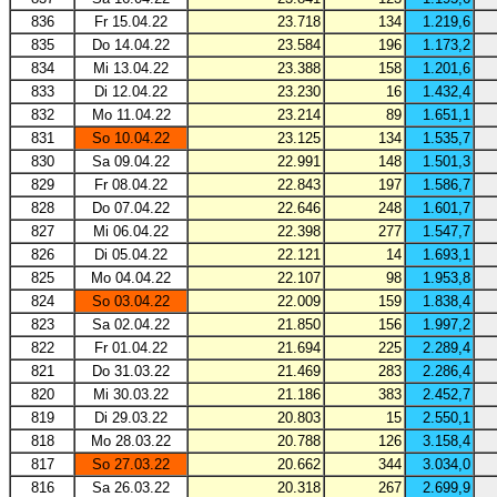
836
Fr 15.04.22
23.718
134
1.219,6
835
Do 14.04.22
23.584
196
1.173,2
834
Mi 13.04.22
23.388
158
1.201,6
833
Di 12.04.22
23.230
16
1.432,4
832
Mo 11.04.22
23.214
89
1.651,1
831
So 10.04.22
23.125
134
1.535,7
830
Sa 09.04.22
22.991
148
1.501,3
829
Fr 08.04.22
22.843
197
1.586,7
828
Do 07.04.22
22.646
248
1.601,7
827
Mi 06.04.22
22.398
277
1.547,7
826
Di 05.04.22
22.121
14
1.693,1
825
Mo 04.04.22
22.107
98
1.953,8
824
So 03.04.22
22.009
159
1.838,4
823
Sa 02.04.22
21.850
156
1.997,2
822
Fr 01.04.22
21.694
225
2.289,4
821
Do 31.03.22
21.469
283
2.286,4
820
Mi 30.03.22
21.186
383
2.452,7
819
Di 29.03.22
20.803
15
2.550,1
818
Mo 28.03.22
20.788
126
3.158,4
817
So 27.03.22
20.662
344
3.034,0
816
Sa 26.03.22
20.318
267
2.699,9