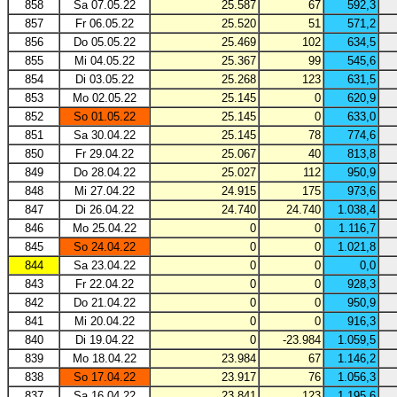
858
Sa 07.05.22
25.587
67
592,3
857
Fr 06.05.22
25.520
51
571,2
856
Do 05.05.22
25.469
102
634,5
855
Mi 04.05.22
25.367
99
545,6
854
Di 03.05.22
25.268
123
631,5
853
Mo 02.05.22
25.145
0
620,9
852
So 01.05.22
25.145
0
633,0
851
Sa 30.04.22
25.145
78
774,6
850
Fr 29.04.22
25.067
40
813,8
849
Do 28.04.22
25.027
112
950,9
848
Mi 27.04.22
24.915
175
973,6
847
Di 26.04.22
24.740
24.740
1.038,4
846
Mo 25.04.22
0
0
1.116,7
845
So 24.04.22
0
0
1.021,8
844
Sa 23.04.22
0
0
0,0
843
Fr 22.04.22
0
0
928,3
842
Do 21.04.22
0
0
950,9
841
Mi 20.04.22
0
0
916,3
840
Di 19.04.22
0
-23.984
1.059,5
839
Mo 18.04.22
23.984
67
1.146,2
838
So 17.04.22
23.917
76
1.056,3
837
Sa 16.04.22
23.841
123
1.195,6