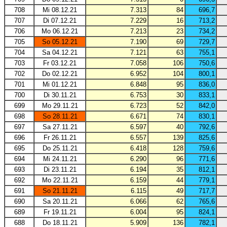
708
Mi 08.12.21
7.313
84
696,7
707
Di 07.12.21
7.229
16
713,2
706
Mo 06.12.21
7.213
23
734,2
705
So 05.12.21
7.190
69
729,7
704
Sa 04.12.21
7.121
63
755,1
703
Fr 03.12.21
7.058
106
750,6
702
Do 02.12.21
6.952
104
800,1
701
Mi 01.12.21
6.848
95
836,0
700
Di 30.11.21
6.753
30
833,1
699
Mo 29.11.21
6.723
52
842,0
698
So 28.11.21
6.671
74
830,1
697
Sa 27.11.21
6.597
40
792,6
696
Fr 26.11.21
6.557
139
825,6
695
Do 25.11.21
6.418
128
759,6
694
Mi 24.11.21
6.290
96
771,6
693
Di 23.11.21
6.194
35
812,1
692
Mo 22.11.21
6.159
44
779,1
691
So 21.11.21
6.115
49
717,7
690
Sa 20.11.21
6.066
62
765,6
689
Fr 19.11.21
6.004
95
824,1
688
Do 18.11.21
5.909
136
782,1