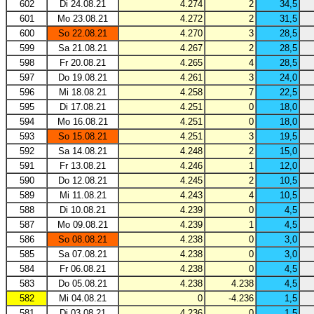
602
Di 24.08.21
4.274
2
34,5
601
Mo 23.08.21
4.272
2
31,5
600
So 22.08.21
4.270
3
28,5
599
Sa 21.08.21
4.267
2
28,5
598
Fr 20.08.21
4.265
4
28,5
597
Do 19.08.21
4.261
3
24,0
596
Mi 18.08.21
4.258
7
22,5
595
Di 17.08.21
4.251
0
18,0
594
Mo 16.08.21
4.251
0
18,0
593
So 15.08.21
4.251
3
19,5
592
Sa 14.08.21
4.248
2
15,0
591
Fr 13.08.21
4.246
1
12,0
590
Do 12.08.21
4.245
2
10,5
589
Mi 11.08.21
4.243
4
10,5
588
Di 10.08.21
4.239
0
4,5
587
Mo 09.08.21
4.239
1
4,5
586
So 08.08.21
4.238
0
3,0
585
Sa 07.08.21
4.238
0
3,0
584
Fr 06.08.21
4.238
0
4,5
583
Do 05.08.21
4.238
4.238
4,5
582
Mi 04.08.21
0
-4.236
1,5
581
Di 03.08.21
4.236
0
1,5