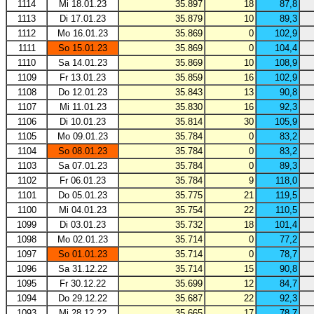
1114
Mi 18.01.23
35.897
18
87,8
1113
Di 17.01.23
35.879
10
89,3
1112
Mo 16.01.23
35.869
0
102,9
1111
So 15.01.23
35.869
0
104,4
1110
Sa 14.01.23
35.869
10
108,9
1109
Fr 13.01.23
35.859
16
102,9
1108
Do 12.01.23
35.843
13
90,8
1107
Mi 11.01.23
35.830
16
92,3
1106
Di 10.01.23
35.814
30
105,9
1105
Mo 09.01.23
35.784
0
83,2
1104
So 08.01.23
35.784
0
83,2
1103
Sa 07.01.23
35.784
0
89,3
1102
Fr 06.01.23
35.784
9
118,0
1101
Do 05.01.23
35.775
21
119,5
1100
Mi 04.01.23
35.754
22
110,5
1099
Di 03.01.23
35.732
18
101,4
1098
Mo 02.01.23
35.714
0
77,2
1097
So 01.01.23
35.714
0
78,7
1096
Sa 31.12.22
35.714
15
90,8
1095
Fr 30.12.22
35.699
12
84,7
1094
Do 29.12.22
35.687
22
92,3
1093
Mi 28.12.22
35.665
17
78,7