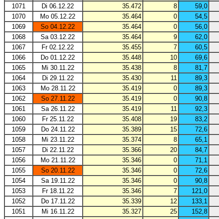
1071
Di 06.12.22
35.472
8
59,0
1070
Mo 05.12.22
35.464
0
54,5
1069
So 04.12.22
35.464
0
56,0
1068
Sa 03.12.22
35.464
9
62,0
1067
Fr 02.12.22
35.455
7
60,5
1066
Do 01.12.22
35.448
10
69,6
1065
Mi 30.11.22
35.438
8
81,7
1064
Di 29.11.22
35.430
11
89,3
1063
Mo 28.11.22
35.419
0
89,3
1062
So 27.11.22
35.419
0
90,8
1061
Sa 26.11.22
35.419
11
92,3
1060
Fr 25.11.22
35.408
19
83,2
1059
Do 24.11.22
35.389
15
72,6
1058
Mi 23.11.22
35.374
8
65,1
1057
Di 22.11.22
35.366
20
84,7
1056
Mo 21.11.22
35.346
0
71,1
1055
So 20.11.22
35.346
0
72,6
1054
Sa 19.11.22
35.346
0
90,8
1053
Fr 18.11.22
35.346
7
121,0
1052
Do 17.11.22
35.339
12
133,1
1051
Mi 16.11.22
35.327
25
152,8