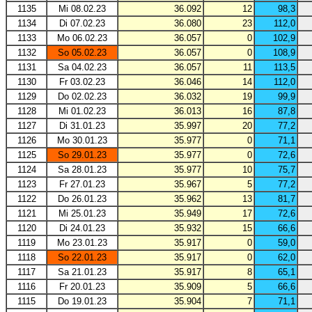
1135
Mi 08.02.23
36.092
12
98,3
1134
Di 07.02.23
36.080
23
112,0
1133
Mo 06.02.23
36.057
0
102,9
1132
So 05.02.23
36.057
0
108,9
1131
Sa 04.02.23
36.057
11
113,5
1130
Fr 03.02.23
36.046
14
112,0
1129
Do 02.02.23
36.032
19
99,9
1128
Mi 01.02.23
36.013
16
87,8
1127
Di 31.01.23
35.997
20
77,2
1126
Mo 30.01.23
35.977
0
71,1
1125
So 29.01.23
35.977
0
72,6
1124
Sa 28.01.23
35.977
10
75,7
1123
Fr 27.01.23
35.967
5
77,2
1122
Do 26.01.23
35.962
13
81,7
1121
Mi 25.01.23
35.949
17
72,6
1120
Di 24.01.23
35.932
15
66,6
1119
Mo 23.01.23
35.917
0
59,0
1118
So 22.01.23
35.917
0
62,0
1117
Sa 21.01.23
35.917
8
65,1
1116
Fr 20.01.23
35.909
5
66,6
1115
Do 19.01.23
35.904
7
71,1