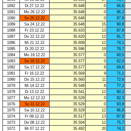
1092
Di 27.12.22
35.648
0
66,6
1091
Mo 26.12.22
35.648
0
86,2
1090
So 25.12.22
35.648
0
87,8
1089
Sa 24.12.22
35.648
15
90,8
1088
Fr 23.12.22
35.633
13
87,8
1087
Do 22.12.22
35.620
12
81,7
1086
Mi 21.12.22
35.608
12
74,1
1085
Di 20.12.22
35.596
19
78,7
1084
Mo 19.12.22
35.577
0
60,5
1083
So 18.12.22
35.577
0
62,0
1082
Sa 17.12.22
35.577
8
69,6
1081
Fr 16.12.22
35.569
9
71,1
1080
Do 15.12.22
35.560
11
72,6
1079
Mi 14.12.22
35.549
8
77,2
1078
Di 13.12.22
35.541
12
80,2
1077
Mo 12.12.22
35.529
0
92,3
1076
So 11.12.22
35.529
0
93,8
1075
Sa 10.12.22
35.529
12
96,8
1074
Fr 09.12.22
35.517
13
87,8
1073
Do 08.12.22
35.504
12
75,7
1072
Mi 07.12.22
35.492
20
74,1