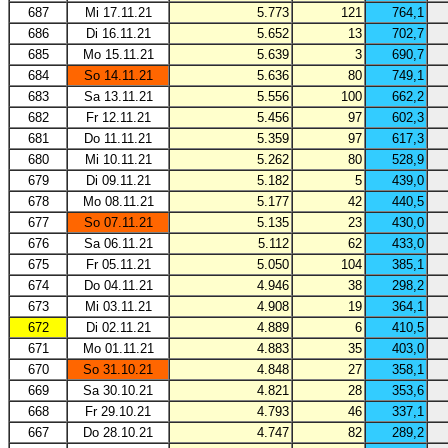
687
Mi 17.11.21
5.773
121
764,1
686
Di 16.11.21
5.652
13
702,7
685
Mo 15.11.21
5.639
3
690,7
684
So 14.11.21
5.636
80
749,1
683
Sa 13.11.21
5.556
100
662,2
682
Fr 12.11.21
5.456
97
602,3
681
Do 11.11.21
5.359
97
617,3
680
Mi 10.11.21
5.262
80
528,9
679
Di 09.11.21
5.182
5
439,0
678
Mo 08.11.21
5.177
42
440,5
677
So 07.11.21
5.135
23
430,0
676
Sa 06.11.21
5.112
62
433,0
675
Fr 05.11.21
5.050
104
385,1
674
Do 04.11.21
4.946
38
298,2
673
Mi 03.11.21
4.908
19
364,1
672
Di 02.11.21
4.889
6
410,5
671
Mo 01.11.21
4.883
35
403,0
670
So 31.10.21
4.848
27
358,1
669
Sa 30.10.21
4.821
28
353,6
668
Fr 29.10.21
4.793
46
337,1
667
Do 28.10.21
4.747
82
289,2