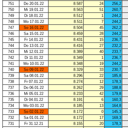
751
Do 20.01.22
8.587
24
256,2
750
Mi 19.01.22
8.563
51
260,7
749
Di 18.01.22
8.512
1
244,2
748
Mo 17.01.22
8.511
7
244,2
747
So 16.01.22
8.504
45
262,2
746
Sa 15.01.22
8.459
28
244,2
745
Fr 14.01.22
8.431
15
236,7
744
Do 13.01.22
8.416
27
232,2
743
Mi 12.01.22
8.389
40
233,7
742
Di 11.01.22
8.349
1
236,7
741
Mo 10.01.22
8.348
19
244,2
740
So 09.01.22
8.329
33
230,7
739
Sa 08.01.22
8.296
22
185,8
738
Fr 07.01.22
8.274
12
178,3
737
Do 06.01.22
8.262
29
188,8
736
Mi 05.01.22
8.233
42
179,8
735
Di 04.01.22
8.191
6
160,3
734
Mo 03.01.22
8.185
13
164,8
733
So 02.01.22
8.172
0
145,3
732
Sa 01.01.22
8.172
17
169,3
731
Fr 31.12.21
8.155
20
178,3