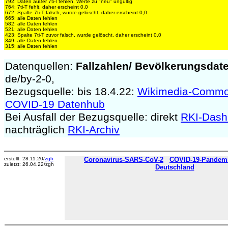
792: Daten außer 7ti-I fehlen, Werte zu "neu" ungültig
764: 7ti-T fehlt, daher erscheint 0,0
672: Spalte 7ti-T falsch, wurde gelöscht, daher erscheint 0,0
665: alle Daten fehlen
582: alle Daten fehlen
521: alle Daten fehlen
423: Spalte 7ti-T zuvor falsch, wurde gelöscht, daher erscheint 0,0
349: alle Daten fehlen
315: alle Daten fehlen
Datenquellen:
Fallzahlen/
Bevölkerungsdat
de/by-2-0,
Bezugsquelle: bis 18.4.22:
Wikimedia-Comm
COVID-19 Datenhub
Bei Ausfall der Bezugsquelle: direkt
RKI-Dash
nachträglich
RKI-Archiv
erstellt: 28.11.20/
zgh
Coronavirus-SARS-CoV-2
COVID-19-Pandemie
zuletzt: 26.04.22/zgh
Deutschland