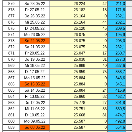
879
Sa 28.05.22
26.224
42
211,0
878
Fr 27.05.22
26.182
18
171,8
877
Do 26.05.22
26.164
0
232,1
876
Mi 25.05.22
26.164
44
232,1
875
Di 24.05.22
26.120
45
209,5
874
Mo 23.05.22
26.075
0
195,9
873
So 22.05.22
26.075
0
205,0
872
Sa 21.05.22
26.075
28
232,1
871
Fr 20.05.22
26.047
17
260,7
870
Do 19.05.22
26.030
31
277,3
869
Mi 18.05.22
25.999
40
337,6
868
Di 17.05.22
25.959
75
358,7
867
Mo 16.05.22
25.884
0
343,6
866
So 15.05.22
25.884
0
345,1
865
Sa 14.05.22
25.884
24
415,9
864
Fr 13.05.22
25.860
82
462,7
863
Do 12.05.22
25.778
27
391,8
862
Mi 11.05.22
25.751
83
530,5
861
Di 10.05.22
25.668
81
474,7
860
Mo 09.05.22
25.587
0
492,8
859
So 08.05.22
25.587
0
554,6