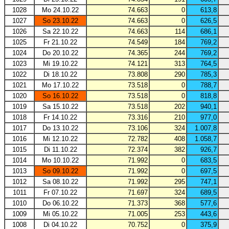
1028
Mo 24.10.22
74.663
0
613,8
1027
So 23.10.22
74.663
0
626,5
1026
Sa 22.10.22
74.663
114
686,1
1025
Fr 21.10.22
74.549
184
769,2
1024
Do 20.10.22
74.365
244
769,2
1023
Mi 19.10.22
74.121
313
764,5
1022
Di 18.10.22
73.808
290
785,3
1021
Mo 17.10.22
73.518
0
788,7
1020
So 16.10.22
73.518
0
818,8
1019
Sa 15.10.22
73.518
202
940,1
1018
Fr 14.10.22
73.316
210
977,0
1017
Do 13.10.22
73.106
324
1.007,8
1016
Mi 12.10.22
72.782
408
1.058,7
1015
Di 11.10.22
72.374
382
926,7
1014
Mo 10.10.22
71.992
0
683,5
1013
So 09.10.22
71.992
0
697,5
1012
Sa 08.10.22
71.992
295
747,1
1011
Fr 07.10.22
71.697
324
689,5
1010
Do 06.10.22
71.373
368
577,6
1009
Mi 05.10.22
71.005
253
443,6
1008
Di 04.10.22
70.752
0
375,9