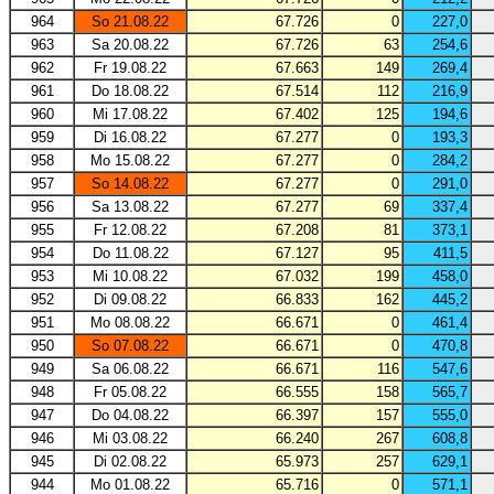
964
So 21.08.22
67.726
0
227,0
963
Sa 20.08.22
67.726
63
254,6
962
Fr 19.08.22
67.663
149
269,4
961
Do 18.08.22
67.514
112
216,9
960
Mi 17.08.22
67.402
125
194,6
959
Di 16.08.22
67.277
0
193,3
958
Mo 15.08.22
67.277
0
284,2
957
So 14.08.22
67.277
0
291,0
956
Sa 13.08.22
67.277
69
337,4
955
Fr 12.08.22
67.208
81
373,1
954
Do 11.08.22
67.127
95
411,5
953
Mi 10.08.22
67.032
199
458,0
952
Di 09.08.22
66.833
162
445,2
951
Mo 08.08.22
66.671
0
461,4
950
So 07.08.22
66.671
0
470,8
949
Sa 06.08.22
66.671
116
547,6
948
Fr 05.08.22
66.555
158
565,7
947
Do 04.08.22
66.397
157
555,0
946
Mi 03.08.22
66.240
267
608,8
945
Di 02.08.22
65.973
257
629,1
944
Mo 01.08.22
65.716
0
571,1