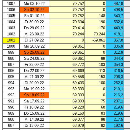
1007
Mo 03.10.22
70.752
0
487,8
1006
So 02.10.22
70.752
0
498,5
1005
Sa 01.10.22
70.752
148
540,7
1004
Fr 30.09.22
70.604
190
532,0
1003
Do 29.09.22
70.414
170
440,9
1002
Mi 28.09.22
70.244
70.244
418,1
1001
Di 27.09.22
0
-69.861
357,8
1000
Mo 26.09.22
69.861
0
306,9
999
So 25.09.22
69.861
0
312,9
998
Sa 24.09.22
69.861
89
344,4
997
Fr 23.09.22
69.772
103
354,3
996
Do 22.09.22
69.669
113
316,5
995
Mi 21.09.22
69.556
153
296,3
994
Di 20.09.22
69.403
100
262,0
993
Mo 19.09.22
69.303
0
210,1
992
So 18.09.22
69.303
0
216,2
991
Sa 17.09.22
69.303
75
237,1
990
Fr 16.09.22
69.228
68
219,6
989
Do 15.09.22
69.160
83
219,6
988
Mi 14.09.22
69.077
98
217,5
987
Di 13.09.22
68.979
82
192,6