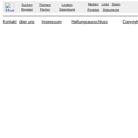
Medien
Links
Daten
Suchen
Themen
Lexikon
Register
Fächer
Datenbank
Projekte
Dokumente
Kontakt
über uns
Impressum
Haftungsausschluss
Copyrigh