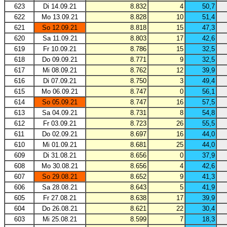
623
Di 14.09.21
8.832
4
50,7
622
Mo 13.09.21
8.828
10
51,4
621
So 12.09.21
8.818
15
47,3
620
Sa 11.09.21
8.803
17
42,6
619
Fr 10.09.21
8.786
15
32,5
618
Do 09.09.21
8.771
9
32,5
617
Mi 08.09.21
8.762
12
39,9
616
Di 07.09.21
8.750
3
49,4
615
Mo 06.09.21
8.747
0
56,1
614
So 05.09.21
8.747
16
57,5
613
Sa 04.09.21
8.731
8
54,8
612
Fr 03.09.21
8.723
26
55,5
611
Do 02.09.21
8.697
16
44,0
610
Mi 01.09.21
8.681
25
44,0
609
Di 31.08.21
8.656
0
37,9
608
Mo 30.08.21
8.656
4
42,6
607
So 29.08.21
8.652
9
41,3
606
Sa 28.08.21
8.643
5
41,9
605
Fr 27.08.21
8.638
17
39,9
604
Do 26.08.21
8.621
22
30,4
603
Mi 25.08.21
8.599
7
18,3