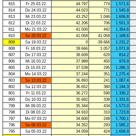
815
Fr 25.03.22
44.797
774
1.571,6
814
Do 24.03.22
44.023
771
1.545,9
813
Mi 23.03.22
43.252
1.046
1.606,8
812
Di 22.03.22
42.206
706
1.551,3
811
Mo 21.03.22
41.500
442
1.354,6
810
So 20.03.22
41.058
41.058
1.168,6
809
Sa 19.03.22
0
-39.666
1.231,2
808
Fr 18.03.22
39.666
1.057
1.071,9
807
Do 17.03.22
38.609
620
814,2
806
Mi 16.03.22
37.989
450
979,9
805
Di 15.03.22
37.539
295
1.286,3
804
Mo 14.03.22
37.244
351
1.275,4
803
So 13.03.22
36.893
241
1.087,4
802
Sa 12.03.22
36.652
380
1.194,3
801
Fr 11.03.22
36.272
590
1.330,2
800
Do 10.03.22
35.682
338
1.331,6
799
Mi 09.03.22
35.344
434
1.573,0
798
Di 08.03.22
34.910
310
1.723,8
797
Mo 07.03.22
34.600
248
1.700,1
796
So 06.03.22
34.352
293
1.585,2
795
Sa 05.03.22
34.059
424
1.658,9