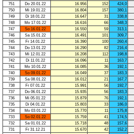
751
Do 20.01.22
16.956
152
424,0
750
Mi 19.01.22
16.804
157
380,1
749
Di 18.01.22
16.647
31
338,8
748
Mo 17.01.22
16.616
66
348,3
747
So 16.01.22
16.550
59
313,1
746
Sa 15.01.22
16.491
101
309,7
745
Fr 14.01.22
16.390
100
260,4
744
Do 13.01.22
16.290
82
216,4
743
Mi 12.01.22
16.208
112
198,8
742
Di 11.01.22
16.096
11
163,7
741
Mo 10.01.22
16.085
36
192,1
740
So 09.01.22
16.049
37
183,3
739
Sa 08.01.22
16.012
21
167,7
738
Fr 07.01.22
15.991
56
192,7
737
Do 06.01.22
15.935
56
183,3
736
Mi 05.01.22
15.879
76
192,1
735
Di 04.01.22
15.803
33
186,0
734
Mo 03.01.22
15.770
11
175,8
733
So 02.01.22
15.759
41
174,5
732
Sa 01.01.22
15.718
48
157,6
731
Fr 31.12.21
15.670
42
152,2