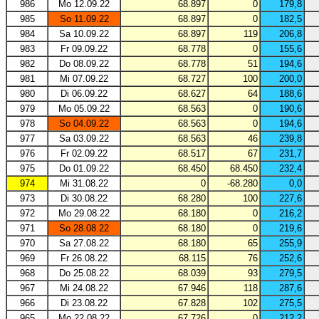
986
Mo 12.09.22
68.897
0
179,8
985
So 11.09.22
68.897
0
182,5
984
Sa 10.09.22
68.897
119
206,8
983
Fr 09.09.22
68.778
0
155,6
982
Do 08.09.22
68.778
51
194,6
981
Mi 07.09.22
68.727
100
200,0
980
Di 06.09.22
68.627
64
188,6
979
Mo 05.09.22
68.563
0
190,6
978
So 04.09.22
68.563
0
194,6
977
Sa 03.09.22
68.563
46
239,8
976
Fr 02.09.22
68.517
67
231,7
975
Do 01.09.22
68.450
68.450
232,4
974
Mi 31.08.22
0
-68.280
0,0
973
Di 30.08.22
68.280
100
227,6
972
Mo 29.08.22
68.180
0
216,2
971
So 28.08.22
68.180
0
219,6
970
Sa 27.08.22
68.180
65
255,9
969
Fr 26.08.22
68.115
76
252,6
968
Do 25.08.22
68.039
93
279,5
967
Mi 24.08.22
67.946
118
287,6
966
Di 23.08.22
67.828
102
275,5
965
Mo 22.08.22
67.726
0
212,2