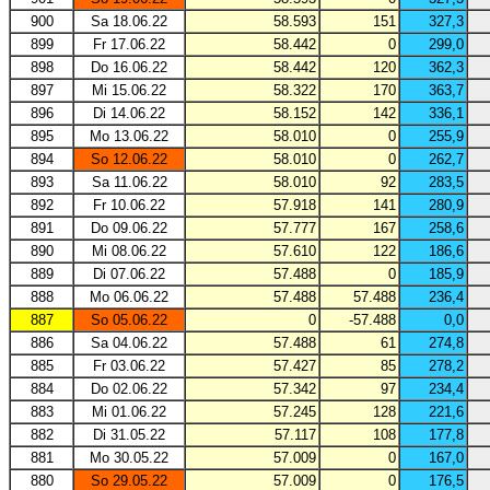
900
Sa 18.06.22
58.593
151
327,3
899
Fr 17.06.22
58.442
0
299,0
898
Do 16.06.22
58.442
120
362,3
897
Mi 15.06.22
58.322
170
363,7
896
Di 14.06.22
58.152
142
336,1
895
Mo 13.06.22
58.010
0
255,9
894
So 12.06.22
58.010
0
262,7
893
Sa 11.06.22
58.010
92
283,5
892
Fr 10.06.22
57.918
141
280,9
891
Do 09.06.22
57.777
167
258,6
890
Mi 08.06.22
57.610
122
186,6
889
Di 07.06.22
57.488
0
185,9
888
Mo 06.06.22
57.488
57.488
236,4
887
So 05.06.22
0
-57.488
0,0
886
Sa 04.06.22
57.488
61
274,8
885
Fr 03.06.22
57.427
85
278,2
884
Do 02.06.22
57.342
97
234,4
883
Mi 01.06.22
57.245
128
221,6
882
Di 31.05.22
57.117
108
177,8
881
Mo 30.05.22
57.009
0
167,0
880
So 29.05.22
57.009
0
176,5