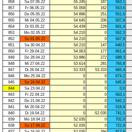
858
Sa 07.05.22
55.245
187
563,1
857
Fr 06.05.22
55.058
162
553,6
856
Do 05.05.22
54.896
251
551,6
855
Mi 04.05.22
54.645
206
507,8
854
Di 03.05.22
54.439
229
601,4
853
Mo 02.05.22
54.210
0
552,3
852
So 01.05.22
54.210
0
567,8
851
Sa 30.04.22
54.210
147
640,5
850
Fr 29.04.22
54.063
177
661,4
849
Do 28.04.22
53.886
272
688,3
848
Mi 27.04.22
53.614
281
765,8
847
Di 26.04.22
53.333
53.333
665,4
846
Mo 25.04.22
0
0
674,2
845
So 24.04.22
0
0
645,9
844
Sa 23.04.22
0
0
0,0
843
Fr 22.04.22
0
0
563,1
842
Do 21.04.22
0
0
542,2
841
Mi 20.04.22
0
0
519,9
840
Di 19.04.22
0
-52.035
741,5
839
Mo 18.04.22
52.035
0
702,0
838
So 17.04.22
52.035
0
722,9
837
Sa 16.04.22
52.035
294
817,6