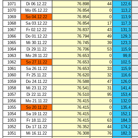
1071
Di 06.12.22
76.898
44
122,6
1070
Mo 05.12.22
76.854
0
113,2
1069
So 04.12.22
76.854
0
113,9
1068
Sa 03.12.22
76.854
17
117,3
1067
Fr 02.12.22
76.837
43
131,3
1066
Do 01.12.22
76.794
49
129,3
1065
Mi 30.11.22
76.745
39
123,3
1064
Di 29.11.22
76.706
53
115,9
1063
Mo 28.11.22
76.653
0
99,8
1062
So 27.11.22
76.653
0
102,5
1061
Sa 26.11.22
76.653
33
115,9
1060
Fr 25.11.22
76.620
32
116,6
1059
Do 24.11.22
76.588
47
126,0
1058
Mi 23.11.22
76.541
31
141,4
1057
Di 22.11.22
76.510
95
153,4
1056
Mo 21.11.22
76.415
0
132,0
1055
So 20.11.22
76.415
0
135,4
1054
Sa 19.11.22
76.415
0
152,1
1053
Fr 18.11.22
76.415
63
184,3
1052
Do 17.11.22
76.352
44
174,2
1051
Mi 16.11.22
76.308
76
182,3