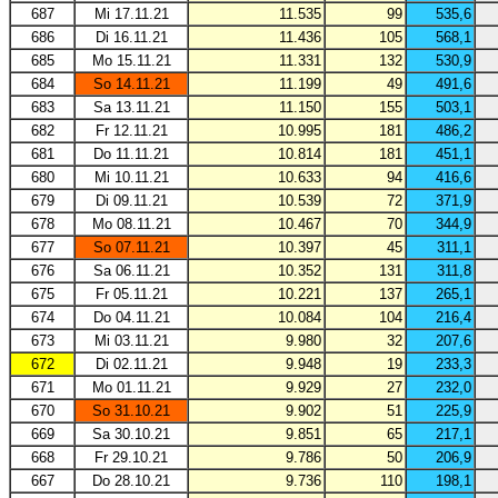
687
Mi 17.11.21
11.535
99
535,6
686
Di 16.11.21
11.436
105
568,1
685
Mo 15.11.21
11.331
132
530,9
684
So 14.11.21
11.199
49
491,6
683
Sa 13.11.21
11.150
155
503,1
682
Fr 12.11.21
10.995
181
486,2
681
Do 11.11.21
10.814
181
451,1
680
Mi 10.11.21
10.633
94
416,6
679
Di 09.11.21
10.539
72
371,9
678
Mo 08.11.21
10.467
70
344,9
677
So 07.11.21
10.397
45
311,1
676
Sa 06.11.21
10.352
131
311,8
675
Fr 05.11.21
10.221
137
265,1
674
Do 04.11.21
10.084
104
216,4
673
Mi 03.11.21
9.980
32
207,6
672
Di 02.11.21
9.948
19
233,3
671
Mo 01.11.21
9.929
27
232,0
670
So 31.10.21
9.902
51
225,9
669
Sa 30.10.21
9.851
65
217,1
668
Fr 29.10.21
9.786
50
206,9
667
Do 28.10.21
9.736
110
198,1