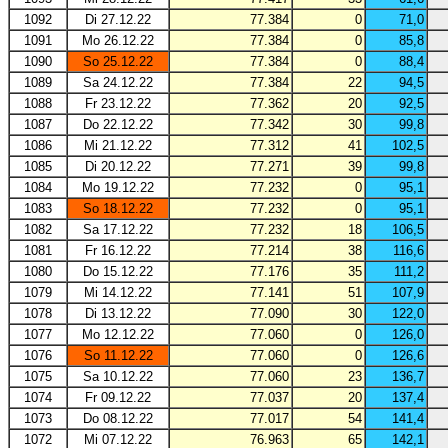
1092
Di 27.12.22
77.384
0
71,0
1091
Mo 26.12.22
77.384
0
85,8
1090
So 25.12.22
77.384
0
88,4
1089
Sa 24.12.22
77.384
22
94,5
1088
Fr 23.12.22
77.362
20
92,5
1087
Do 22.12.22
77.342
30
99,8
1086
Mi 21.12.22
77.312
41
102,5
1085
Di 20.12.22
77.271
39
99,8
1084
Mo 19.12.22
77.232
0
95,1
1083
So 18.12.22
77.232
0
95,1
1082
Sa 17.12.22
77.232
18
106,5
1081
Fr 16.12.22
77.214
38
116,6
1080
Do 15.12.22
77.176
35
111,2
1079
Mi 14.12.22
77.141
51
107,9
1078
Di 13.12.22
77.090
30
122,0
1077
Mo 12.12.22
77.060
0
126,0
1076
So 11.12.22
77.060
0
126,6
1075
Sa 10.12.22
77.060
23
136,7
1074
Fr 09.12.22
77.037
20
137,4
1073
Do 08.12.22
77.017
54
141,4
1072
Mi 07.12.22
76.963
65
142,1