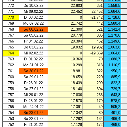
772
Do 10.02.22
22.803
351
1.559,5
771
Mi 09.02.22
22.452
22.452
1.684,6
770
Di 08.02.22
0
-21.742
1.718,8
769
Mo 07.02.22
21.742
442
1.580,4
768
So 06.02.22
21.300
521
1.342,4
767
Sa 05.02.22
20.779
385
1.170,6
766
Fr 04.02.22
20.394
462
1.149,6
765
Do 03.02.22
19.932
19.932
1.063,8
764
Mi 02.02.22
0
-19.369
1.064,8
763
Di 01.02.22
19.369
70
1.080,7
762
Mo 31.01.22
19.299
318
1.116,5
761
So 30.01.22
18.981
322
956,2
760
Sa 29.01.22
18.659
220
885,9
759
Fr 28.01.22
18.439
299
822,3
758
Do 27.01.22
18.140
304
729,7
757
Mi 26.01.22
17.836
266
643,8
756
Di 25.01.22
17.570
179
578,9
755
Mo 24.01.22
17.391
49
505,2
754
So 23.01.22
17.342
80
491,0
753
Sa 22.01.22
17.262
134
496,4
752
Fr 21.01.22
17.128
172
468,0