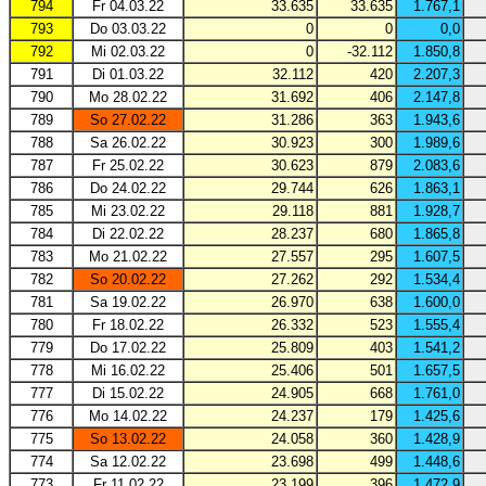
794
Fr 04.03.22
33.635
33.635
1.767,1
793
Do 03.03.22
0
0
0,0
792
Mi 02.03.22
0
-32.112
1.850,8
791
Di 01.03.22
32.112
420
2.207,3
790
Mo 28.02.22
31.692
406
2.147,8
789
So 27.02.22
31.286
363
1.943,6
788
Sa 26.02.22
30.923
300
1.989,6
787
Fr 25.02.22
30.623
879
2.083,6
786
Do 24.02.22
29.744
626
1.863,1
785
Mi 23.02.22
29.118
881
1.928,7
784
Di 22.02.22
28.237
680
1.865,8
783
Mo 21.02.22
27.557
295
1.607,5
782
So 20.02.22
27.262
292
1.534,4
781
Sa 19.02.22
26.970
638
1.600,0
780
Fr 18.02.22
26.332
523
1.555,4
779
Do 17.02.22
25.809
403
1.541,2
778
Mi 16.02.22
25.406
501
1.657,5
777
Di 15.02.22
24.905
668
1.761,0
776
Mo 14.02.22
24.237
179
1.425,6
775
So 13.02.22
24.058
360
1.428,9
774
Sa 12.02.22
23.698
499
1.448,6
773
Fr 11.02.22
23.199
396
1.472,9