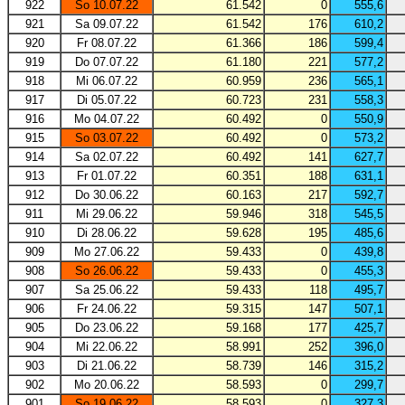
922
So 10.07.22
61.542
0
555,6
921
Sa 09.07.22
61.542
176
610,2
920
Fr 08.07.22
61.366
186
599,4
919
Do 07.07.22
61.180
221
577,2
918
Mi 06.07.22
60.959
236
565,1
917
Di 05.07.22
60.723
231
558,3
916
Mo 04.07.22
60.492
0
550,9
915
So 03.07.22
60.492
0
573,2
914
Sa 02.07.22
60.492
141
627,7
913
Fr 01.07.22
60.351
188
631,1
912
Do 30.06.22
60.163
217
592,7
911
Mi 29.06.22
59.946
318
545,5
910
Di 28.06.22
59.628
195
485,6
909
Mo 27.06.22
59.433
0
439,8
908
So 26.06.22
59.433
0
455,3
907
Sa 25.06.22
59.433
118
495,7
906
Fr 24.06.22
59.315
147
507,1
905
Do 23.06.22
59.168
177
425,7
904
Mi 22.06.22
58.991
252
396,0
903
Di 21.06.22
58.739
146
315,2
902
Mo 20.06.22
58.593
0
299,7
901
So 19.06.22
58.593
0
327,3