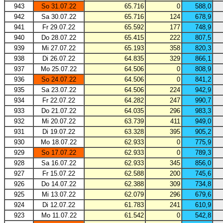
943
So 31.07.22
65.716
0
588,0
942
Sa 30.07.22
65.716
124
678,9
941
Fr 29.07.22
65.592
177
748,9
940
Do 28.07.22
65.415
222
807,5
939
Mi 27.07.22
65.193
358
820,3
938
Di 26.07.22
64.835
329
866,1
937
Mo 25.07.22
64.506
0
808,9
936
So 24.07.22
64.506
0
841,2
935
Sa 23.07.22
64.506
224
942,9
934
Fr 22.07.22
64.282
247
990,7
933
Do 21.07.22
64.035
296
983,3
932
Mi 20.07.22
63.739
411
949,0
931
Di 19.07.22
63.328
395
905,2
930
Mo 18.07.22
62.933
0
775,9
929
So 17.07.22
62.933
0
789,3
928
Sa 16.07.22
62.933
345
856,0
927
Fr 15.07.22
62.588
200
745,6
926
Do 14.07.22
62.388
309
734,8
925
Mi 13.07.22
62.079
296
679,6
924
Di 12.07.22
61.783
241
610,9
923
Mo 11.07.22
61.542
0
542,8