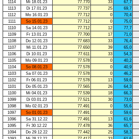
1114
Mi 18.01.23
77.770
33
67,7
1113
Di 17.01.23
77.737
25
69,7
1112
Mo 16.01.23
77.712
0
70,4
1111
So 15.01.23
77.712
0
75,0
1110
Sa 14.01.23
77.712
12
77,7
1109
Fr 13.01.23
77.700
17
71,0
1108
Do 12.01.23
77.683
33
76,4
1107
Mi 11.01.23
77.650
39
65,0
1106
Di 10.01.23
77.611
33
54,3
1105
Mo 09.01.23
77.578
0
40,2
1104
So 08.01.23
77.578
0
40,9
1103
Sa 07.01.23
77.578
0
46,2
1102
Fr 06.01.23
77.578
13
59,6
1101
Do 05.01.23
77.565
26
64,3
1100
Mi 04.01.23
77.539
18
66,3
1099
Di 03.01.23
77.521
30
73,0
1098
Mo 02.01.23
77.491
0
55,6
1097
So 01.01.23
77.491
0
59,6
1096
Sa 31.12.22
77.491
13
61,6
1095
Fr 30.12.22
77.478
36
65,7
1094
Do 29.12.22
77.442
25
58,3
1093
Mi 28.12.22
77.417
33
61,6