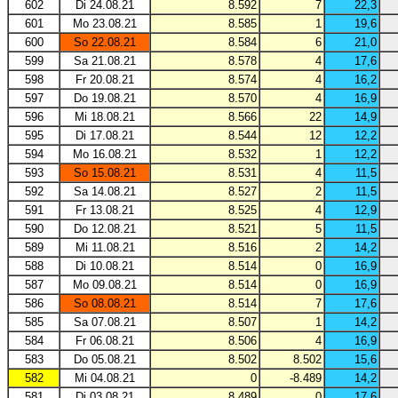
602
Di 24.08.21
8.592
7
22,3
601
Mo 23.08.21
8.585
1
19,6
600
So 22.08.21
8.584
6
21,0
599
Sa 21.08.21
8.578
4
17,6
598
Fr 20.08.21
8.574
4
16,2
597
Do 19.08.21
8.570
4
16,9
596
Mi 18.08.21
8.566
22
14,9
595
Di 17.08.21
8.544
12
12,2
594
Mo 16.08.21
8.532
1
12,2
593
So 15.08.21
8.531
4
11,5
592
Sa 14.08.21
8.527
2
11,5
591
Fr 13.08.21
8.525
4
12,9
590
Do 12.08.21
8.521
5
11,5
589
Mi 11.08.21
8.516
2
14,2
588
Di 10.08.21
8.514
0
16,9
587
Mo 09.08.21
8.514
0
16,9
586
So 08.08.21
8.514
7
17,6
585
Sa 07.08.21
8.507
1
14,2
584
Fr 06.08.21
8.506
4
16,9
583
Do 05.08.21
8.502
8.502
15,6
582
Mi 04.08.21
0
-8.489
14,2
581
Di 03.08.21
8.489
0
17,6