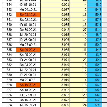
644
Di 05.10.21
9.091
4
48,0
643
Mo 04.10.21
9.087
2
54,8
642
So 03.10.21
9.085
16
59,5
641
Sa 02.10.21
9.069
14
57,5
640
Fr 01.10.21
9.055
13
52,1
639
Do 30.09.21
9.042
27
51,4
638
Mi 29.09.21
9.015
19
48,0
637
Di 28.09.21
8.996
0
47,3
636
Mo 27.09.21
8.996
11
50,0
635
So 26.09.21
8.985
11
44,6
634
Sa 25.09.21
8.974
3
43,3
633
Fr 24.09.21
8.971
22
49,4
632
Do 23.09.21
8.949
13
50,0
631
Mi 22.09.21
8.936
17
50,7
630
Di 21.09.21
8.919
0
53,4
629
Mo 20.09.21
8.919
4
58,2
628
So 19.09.21
8.915
13
56,8
627
Sa 18.09.21
8.902
10
58,8
626
Fr 17.09.21
8.892
20
64,2
625
Do 16.09.21
8.872
16
63,6
624
Mi 15.09.21
8.856
24
59,5