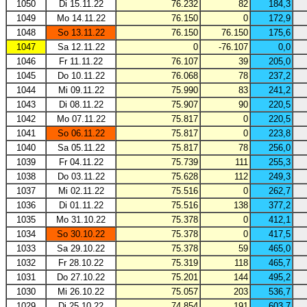
1050
Di 15.11.22
76.232
82
184,3
1049
Mo 14.11.22
76.150
0
172,9
1048
So 13.11.22
76.150
76.150
175,6
1047
Sa 12.11.22
0
-76.107
0,0
1046
Fr 11.11.22
76.107
39
205,0
1045
Do 10.11.22
76.068
78
237,2
1044
Mi 09.11.22
75.990
83
241,2
1043
Di 08.11.22
75.907
90
220,5
1042
Mo 07.11.22
75.817
0
220,5
1041
So 06.11.22
75.817
0
223,8
1040
Sa 05.11.22
75.817
78
256,0
1039
Fr 04.11.22
75.739
111
255,3
1038
Do 03.11.22
75.628
112
249,3
1037
Mi 02.11.22
75.516
0
262,7
1036
Di 01.11.22
75.516
138
377,2
1035
Mo 31.10.22
75.378
0
412,1
1034
So 30.10.22
75.378
0
417,5
1033
Sa 29.10.22
75.378
59
465,0
1032
Fr 28.10.22
75.319
118
465,7
1031
Do 27.10.22
75.201
144
495,2
1030
Mi 26.10.22
75.057
203
536,7
1029
Di 25.10.22
74.854
191
603,7