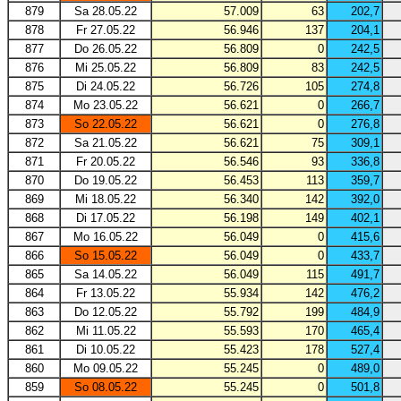
879
Sa 28.05.22
57.009
63
202,7
878
Fr 27.05.22
56.946
137
204,1
877
Do 26.05.22
56.809
0
242,5
876
Mi 25.05.22
56.809
83
242,5
875
Di 24.05.22
56.726
105
274,8
874
Mo 23.05.22
56.621
0
266,7
873
So 22.05.22
56.621
0
276,8
872
Sa 21.05.22
56.621
75
309,1
871
Fr 20.05.22
56.546
93
336,8
870
Do 19.05.22
56.453
113
359,7
869
Mi 18.05.22
56.340
142
392,0
868
Di 17.05.22
56.198
149
402,1
867
Mo 16.05.22
56.049
0
415,6
866
So 15.05.22
56.049
0
433,7
865
Sa 14.05.22
56.049
115
491,7
864
Fr 13.05.22
55.934
142
476,2
863
Do 12.05.22
55.792
199
484,9
862
Mi 11.05.22
55.593
170
465,4
861
Di 10.05.22
55.423
178
527,4
860
Mo 09.05.22
55.245
0
489,0
859
So 08.05.22
55.245
0
501,8