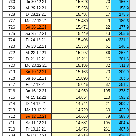
730
Do 30.12.21
15.628
70
166,4
729
Mi 29.12.21
15.558
61
158,9
728
Di 28.12.21
15.497
17
178,5
727
Mo 27.12.21
15.480
9
180,6
726
So 26.12.21
15.471
22
177,9
725
Sa 25.12.21
15.449
43
205,6
724
Fr 24.12.21
15.406
48
221,1
723
Do 23.12.21
15.358
61
240,1
722
Mi 22.12.21
15.297
86
267,1
721
Di 21.12.21
15.211
16
301,6
720
Mo 20.12.21
15.195
32
311,8
719
So 19.12.21
15.163
70
300,9
718
Sa 18.12.21
15.093
47
303,6
717
Fr 17.12.21
15.046
87
351,7
716
Do 16.12.21
14.959
105
378,7
715
Mi 15.12.21
14.854
113
392,2
714
Di 14.12.21
14.741
21
399,7
713
Mo 13.12.21
14.720
60
422,0
712
So 12.12.21
14.660
79
399,0
711
Sa 11.12.21
14.581
105
404,4
710
Fr 10.12.21
14.476
261
407,8
709
Do 09.12.21
14.215
0
436,4