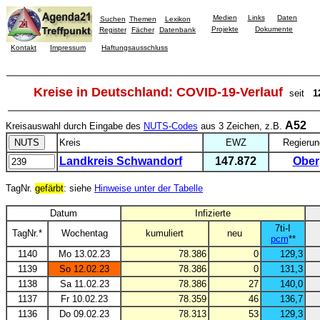
Medien
Links
Daten
Suchen
Themen
Lexikon
Projekte
Dokumente
Register
Fächer
Datenbank
Kontakt
Impressum
Haftungsausschluss
Kreise in Deutschland: COVID-19-Verlauf
seit
1
A52
Kreisauswahl durch Eingabe des
NUTS-Codes
aus 3 Zeichen, z.B.
Kreis
EWZ
Regierun
Landkreis Schwandorf
147.872
Ober
TagNr.
gefärbt
: siehe
Hinweise unter der Tabelle
Datum
Infizierte
7ti-I
TagNr.*
Wochentag
kumuliert
neu
pcm
**
1140
Mo 13.02.23
78.386
0
129,3
1139
So 12.02.23
78.386
0
131,3
1138
Sa 11.02.23
78.386
27
140,0
1137
Fr 10.02.23
78.359
46
136,7
1136
Do 09.02.23
78.313
53
129,3