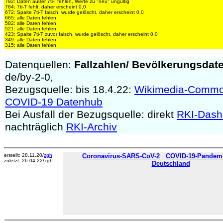
792: Daten außer 7ti-I fehlen, Werte zu "neu" ungültig
764: 7ti-T fehlt, daher erscheint 0,0
672: Spalte 7ti-T falsch, wurde gelöscht, daher erscheint 0,0
665: alle Daten fehlen
582: alle Daten fehlen
521: alle Daten fehlen
423: Spalte 7ti-T zuvor falsch, wurde gelöscht, daher erscheint 0,0
349: alle Daten fehlen
315: alle Daten fehlen
Datenquellen:
Fallzahlen/
Bevölkerungsdat
de/by-2-0,
Bezugsquelle: bis 18.4.22:
Wikimedia-Comm
COVID-19 Datenhub
Bei Ausfall der Bezugsquelle: direkt
RKI-Dash
nachträglich
RKI-Archiv
erstellt: 28.11.20/
zgh
Coronavirus-SARS-CoV-2
COVID-19-Pandemie
zuletzt: 26.04.22/zgh
Deutschland