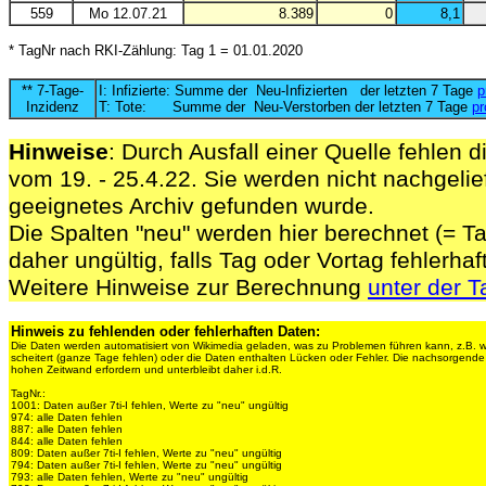
559
Mo 12.07.21
8.389
0
8,1
* TagNr nach RKI-Zählung: Tag 1 = 01.01.2020
** 7-Tage-
I: Infizierte: Summe der Neu-Infizierten der letzten 7 Tage
p
Inzidenz
T: Tote: Summe der Neu-Verstorben der letzten 7 Tage
pr
Hinweise
: Durch Ausfall einer Quelle fehlen d
vom 19. - 25.4.22. Sie werden nicht nachgelief
geeignetes Archiv gefunden wurde.
Die Spalten "neu" werden hier berechnet (= Ta
daher ungültig, falls Tag oder Vortag fehlerhaf
Weitere Hinweise zur Berechnung
unter der T
Hinweis zu fehlenden oder fehlerhaften Daten:
Die Daten werden automatisiert von Wikimedia geladen, was zu Problemen führen kann, z.B. 
scheitert (ganze Tage fehlen) oder die Daten enthalten Lücken oder Fehler. Die nachsorgen
hohen Zeitwand erfordern und unterbleibt daher i.d.R.
TagNr.:
1001: Daten außer 7ti-I fehlen, Werte zu "neu" ungültig
974: alle Daten fehlen
887: alle Daten fehlen
844: alle Daten fehlen
809: Daten außer 7ti-I fehlen, Werte zu "neu" ungültig
794: Daten außer 7ti-I fehlen, Werte zu "neu" ungültig
793: alle Daten fehlen, Werte zu "neu" ungültig