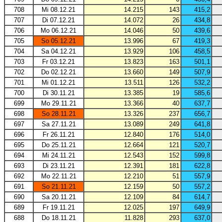
708
Mi 08.12.21
14.215
143
415,2
707
Di 07.12.21
14.072
26
434,8
706
Mo 06.12.21
14.046
50
439,6
705
So 05.12.21
13.996
67
419,3
704
Sa 04.12.21
13.929
106
458,5
703
Fr 03.12.21
13.823
163
501,1
702
Do 02.12.21
13.660
149
507,9
701
Mi 01.12.21
13.511
126
532,2
700
Di 30.11.21
13.385
19
585,6
699
Mo 29.11.21
13.366
40
637,7
698
So 28.11.21
13.326
237
656,7
697
Sa 27.11.21
13.089
249
641,8
696
Fr 26.11.21
12.840
176
514,0
695
Do 25.11.21
12.664
121
520,7
694
Mi 24.11.21
12.543
152
599,8
693
Di 23.11.21
12.391
181
622,8
692
Mo 22.11.21
12.210
51
557,9
691
So 21.11.21
12.159
50
557,2
690
Sa 20.11.21
12.109
84
614,7
689
Fr 19.11.21
12.025
197
649,9
688
Do 18.11.21
11.828
293
637,0