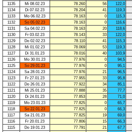
1135
Mi 08.02.23
78.260
56
122,0
1134
Di 07.02.23
78.204
41
119,3
1133
Mo 06.02.23
78.163
0
115,3
1132
So 05.02.23
78.163
0
116,6
1131
Sa 04.02.23
78.163
20
118,6
1130
Fr 03.02.23
78.143
33
122,0
1129
Do 02.02.23
78.110
41
115,3
1128
Mi 01.02.23
78.069
53
119,3
1127
Di 31.01.23
78.016
40
103,9
1126
Mo 30.01.23
77.976
0
94,5
1125
So 29.01.23
77.976
0
95,1
1124
Sa 28.01.23
77.976
21
96,5
1123
Fr 27.01.23
77.955
33
95,8
1122
Do 26.01.23
77.922
34
85,1
1121
Mi 25.01.23
77.888
35
77,7
1120
Di 24.01.23
77.853
28
71,0
1119
Mo 23.01.23
77.825
0
65,7
1118
So 22.01.23
77.825
0
66,3
1117
Sa 21.01.23
77.825
19
69,0
1116
Fr 20.01.23
77.806
15
66,3
1115
Do 19.01.23
77.791
21
67,7