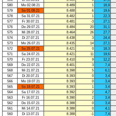
580
Mo 02.08.21
8.489
1
18,9
579
So 01.08.21
8.488
6
19,6
578
Sa 31.07.21
8.482
1
22,3
577
Fr 30.07.21
8.481
-3
27,1
576
Do 29.07.21
8.484
20
31,1
575
Mi 28.07.21
8.464
26
27,7
574
Di 27.07.21
8.438
3
24,4
573
Mo 26.07.21
8.435
14
27,1
572
So 25.07.21
8.421
0
18,3
571
Sa 24.07.21
8.421
11
19,6
570
Fr 23.07.21
8.410
9
12,2
569
Do 22.07.21
8.401
3
7,4
568
Mi 21.07.21
8.398
5
6,1
567
Di 20.07.21
8.393
0
3,4
566
Mo 19.07.21
8.393
0
3,4
565
So 18.07.21
8.393
1
3,4
564
Sa 17.07.21
8.392
2
4,7
563
Fr 16.07.21
8.390
2
3,4
562
Do 15.07.21
8.388
0
3,4
561
Mi 14.07.21
8.388
0
4,1
560
Di 13.07.21
8.388
-1
7,4