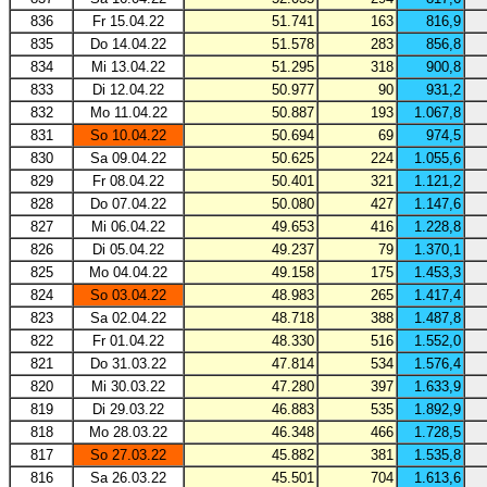
836
Fr 15.04.22
51.741
163
816,9
835
Do 14.04.22
51.578
283
856,8
834
Mi 13.04.22
51.295
318
900,8
833
Di 12.04.22
50.977
90
931,2
832
Mo 11.04.22
50.887
193
1.067,8
831
So 10.04.22
50.694
69
974,5
830
Sa 09.04.22
50.625
224
1.055,6
829
Fr 08.04.22
50.401
321
1.121,2
828
Do 07.04.22
50.080
427
1.147,6
827
Mi 06.04.22
49.653
416
1.228,8
826
Di 05.04.22
49.237
79
1.370,1
825
Mo 04.04.22
49.158
175
1.453,3
824
So 03.04.22
48.983
265
1.417,4
823
Sa 02.04.22
48.718
388
1.487,8
822
Fr 01.04.22
48.330
516
1.552,0
821
Do 31.03.22
47.814
534
1.576,4
820
Mi 30.03.22
47.280
397
1.633,9
819
Di 29.03.22
46.883
535
1.892,9
818
Mo 28.03.22
46.348
466
1.728,5
817
So 27.03.22
45.882
381
1.535,8
816
Sa 26.03.22
45.501
704
1.613,6