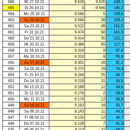
666
Mi 27.10.21
9.626
9.626
148,1
665
Di 26.10.21
0
-9.566
146,2
664
Mo 25.10.21
9.566
6
159,6
663
So 24.10.21
9.560
38
158,2
662
Sa 23.10.21
9.522
48
151,5
661
Fr 22.10.21
9.474
60
141,3
660
Do 21.10.21
9.414
30
121,1
659
Mi 20.10.21
9.384
65
117,7
658
Di 19.10.21
9.319
9
87,9
657
Mo 18.10.21
9.310
9
85,9
656
So 17.10.21
9.301
28
81,2
655
Sa 16.10.21
9.273
29
74,4
654
Fr 15.10.21
9.244
25
69,7
653
Do 14.10.21
9.219
31
59,5
652
Mi 13.10.21
9.188
12
44,6
651
Di 12.10.21
9.176
2
54,8
650
Mo 11.10.21
9.174
12
58,8
649
So 10.10.21
9.162
19
50,7
648
Sa 09.10.21
9.143
11
44,0
647
Fr 08.10.21
9.132
12
46,7
646
Do 07.10.21
9.120
7
41,9
645
Mi 06.10.21
9.113
22
48,0