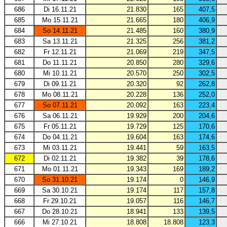
686
Di 16.11.21
21.830
165
407,5
685
Mo 15.11.21
21.665
180
406,9
684
So 14.11.21
21.485
160
380,9
683
Sa 13.11.21
21.325
256
381,2
682
Fr 12.11.21
21.069
219
347,5
681
Do 11.11.21
20.850
280
329,6
680
Mi 10.11.21
20.570
250
302,5
679
Di 09.11.21
20.320
92
262,8
678
Mo 08.11.21
20.228
136
252,0
677
So 07.11.21
20.092
163
223,4
676
Sa 06.11.21
19.929
200
204,6
675
Fr 05.11.21
19.729
125
170,6
674
Do 04.11.21
19.604
163
174,6
673
Mi 03.11.21
19.441
59
163,5
672
Di 02.11.21
19.382
39
178,6
671
Mo 01.11.21
19.343
169
189,2
670
So 31.10.21
19.174
0
146,9
669
Sa 30.10.21
19.174
117
157,8
668
Fr 29.10.21
19.057
116
146,7
667
Do 28.10.21
18.941
133
139,5
666
Mi 27.10.21
18.808
18.808
123,3