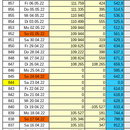
857
Fr 06.05.22
111.759
424
542,8
856
Do 05.05.22
111.335
395
514,5
855
Mi 04.05.22
110.940
441
536,5
854
Di 03.05.22
110.499
555
525,6
853
Mo 02.05.22
109.944
0
512,5
852
So 01.05.22
109.944
0
561,9
851
Sa 30.04.22
109.944
319
629,1
850
Fr 29.04.22
109.625
403
634,0
849
Do 28.04.22
109.222
398
637,1
848
Mi 27.04.22
108.824
559
671,2
847
Di 26.04.22
108.265
108.265
659,5
846
Mo 25.04.22
0
0
595,4
845
So 24.04.22
0
0
642,3
844
Sa 23.04.22
0
0
0,0
843
Fr 22.04.22
0
0
614,0
842
Do 21.04.22
0
0
618,8
841
Mi 20.04.22
0
0
628,3
840
Di 19.04.22
0
-105.527
633,4
839
Mo 18.04.22
105.527
181
744,4
838
So 17.04.22
105.346
245
788,9
837
Sa 16.04.22
105.101
347
812,3