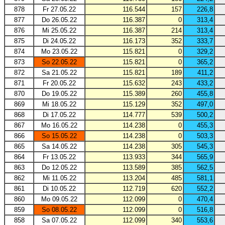
878
Fr 27.05.22
116.544
157
226,8
877
Do 26.05.22
116.387
0
313,4
876
Mi 25.05.22
116.387
214
313,4
875
Di 24.05.22
116.173
352
333,7
874
Mo 23.05.22
115.821
0
329,2
873
So 22.05.22
115.821
0
365,2
872
Sa 21.05.22
115.821
189
411,2
871
Fr 20.05.22
115.632
243
433,2
870
Do 19.05.22
115.389
260
455,8
869
Mi 18.05.22
115.129
352
497,0
868
Di 17.05.22
114.777
539
500,2
867
Mo 16.05.22
114.238
0
455,3
866
So 15.05.22
114.238
0
503,3
865
Sa 14.05.22
114.238
305
545,3
864
Fr 13.05.22
113.933
344
565,9
863
Do 12.05.22
113.589
385
562,5
862
Mi 11.05.22
113.204
485
581,1
861
Di 10.05.22
112.719
620
552,2
860
Mo 09.05.22
112.099
0
470,4
859
So 08.05.22
112.099
0
516,8
858
Sa 07.05.22
112.099
340
553,6