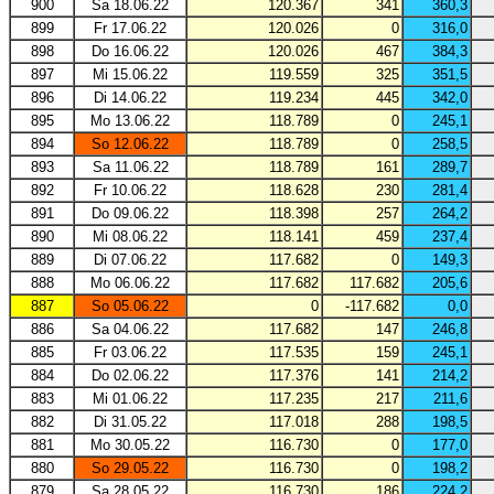
900
Sa 18.06.22
120.367
341
360,3
899
Fr 17.06.22
120.026
0
316,0
898
Do 16.06.22
120.026
467
384,3
897
Mi 15.06.22
119.559
325
351,5
896
Di 14.06.22
119.234
445
342,0
895
Mo 13.06.22
118.789
0
245,1
894
So 12.06.22
118.789
0
258,5
893
Sa 11.06.22
118.789
161
289,7
892
Fr 10.06.22
118.628
230
281,4
891
Do 09.06.22
118.398
257
264,2
890
Mi 08.06.22
118.141
459
237,4
889
Di 07.06.22
117.682
0
149,3
888
Mo 06.06.22
117.682
117.682
205,6
887
So 05.06.22
0
-117.682
0,0
886
Sa 04.06.22
117.682
147
246,8
885
Fr 03.06.22
117.535
159
245,1
884
Do 02.06.22
117.376
141
214,2
883
Mi 01.06.22
117.235
217
211,6
882
Di 31.05.22
117.018
288
198,5
881
Mo 30.05.22
116.730
0
177,0
880
So 29.05.22
116.730
0
198,2
879
Sa 28.05.22
116.730
186
224,2