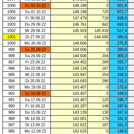
1006
So 02.10.22
148.199
0
921,9
1005
Sa 01.10.22
148.199
720
972,7
1004
Fr 30.09.22
147.479
718
839,0
1003
Do 29.09.22
146.761
842
693,5
1002
Mi 28.09.22
145.919
145.919
527,4
1001
Di 27.09.22
0
-144.606
385,6
1000
Mo 26.09.22
144.606
0
275,8
999
So 25.09.22
144.606
0
289,6
998
Sa 24.09.22
144.606
204
305,0
997
Fr 23.09.22
144.402
268
293,7
996
Do 22.09.22
144.134
187
253,7
995
Mi 21.09.22
143.947
254
248,5
994
Di 20.09.22
143.693
286
215,1
993
Mo 19.09.22
143.407
0
175,6
992
So 18.09.22
143.407
0
184,5
991
Sa 17.09.22
143.407
120
196,7
990
Fr 16.09.22
143.287
148
197,6
989
Do 15.09.22
143.139
138
187,0
988
Mi 14.09.22
143.001
179
181,9
987
Di 13.09.22
142.822
197
161,3
986
Mo 12.09.22
142.625
0
149,6