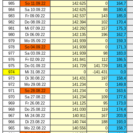
985
So 11.09.22
142.625
0
164,7
984
Sa 10.09.22
142.625
88
180,4
983
Fr 09.09.22
142.537
143
185,0
982
Do 08.09.22
142.394
102
170,4
981
Mi 07.09.22
142.292
157
175,3
980
Di 06.09.22
142.135
196
162,7
979
Mo 05.09.22
141.939
0
159,3
978
So 04.09.22
141.939
0
171,3
977
Sa 03.09.22
141.939
98
183,0
976
Fr 02.09.22
141.841
112
186,5
975
Do 01.09.22
141.729
141.729
181,9
974
Mi 31.08.22
0
-141.431
0,0
973
Di 30.08.22
141.431
197
158,4
972
Mo 29.08.22
141.234
0
149,8
971
So 28.08.22
141.234
0
163,6
970
Sa 27.08.22
141.234
109
177,6
969
Fr 26.08.22
141.125
95
173,0
968
Do 25.08.22
141.030
119
174,4
967
Mi 24.08.22
140.911
167
203,9
966
Di 23.08.22
140.744
188
193,0
965
Mo 22.08.22
140.556
0
158,7