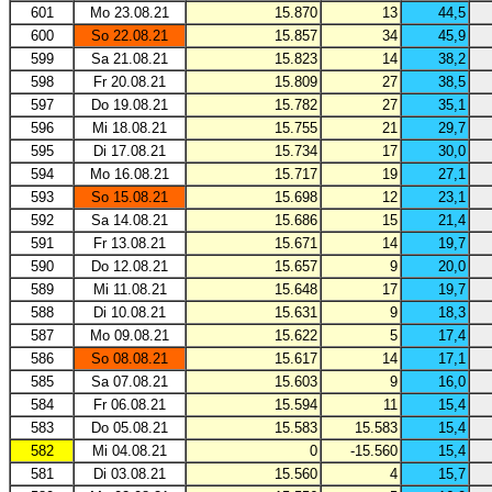
601
Mo 23.08.21
15.870
13
44,5
600
So 22.08.21
15.857
34
45,9
599
Sa 21.08.21
15.823
14
38,2
598
Fr 20.08.21
15.809
27
38,5
597
Do 19.08.21
15.782
27
35,1
596
Mi 18.08.21
15.755
21
29,7
595
Di 17.08.21
15.734
17
30,0
594
Mo 16.08.21
15.717
19
27,1
593
So 15.08.21
15.698
12
23,1
592
Sa 14.08.21
15.686
15
21,4
591
Fr 13.08.21
15.671
14
19,7
590
Do 12.08.21
15.657
9
20,0
589
Mi 11.08.21
15.648
17
19,7
588
Di 10.08.21
15.631
9
18,3
587
Mo 09.08.21
15.622
5
17,4
586
So 08.08.21
15.617
14
17,1
585
Sa 07.08.21
15.603
9
16,0
584
Fr 06.08.21
15.594
11
15,4
583
Do 05.08.21
15.583
15.583
15,4
582
Mi 04.08.21
0
-15.560
15,4
581
Di 03.08.21
15.560
4
15,7