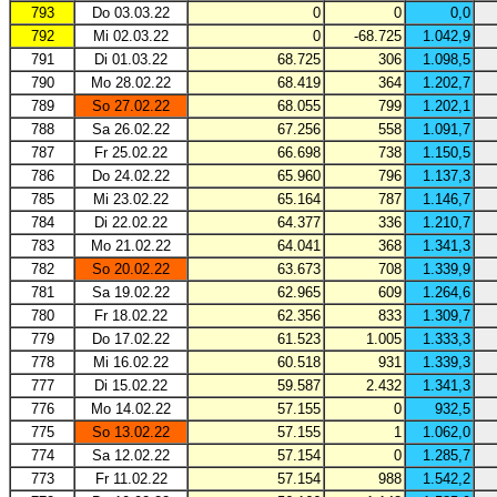
793
Do 03.03.22
0
0
0,0
792
Mi 02.03.22
0
-68.725
1.042,9
791
Di 01.03.22
68.725
306
1.098,5
790
Mo 28.02.22
68.419
364
1.202,7
789
So 27.02.22
68.055
799
1.202,1
788
Sa 26.02.22
67.256
558
1.091,7
787
Fr 25.02.22
66.698
738
1.150,5
786
Do 24.02.22
65.960
796
1.137,3
785
Mi 23.02.22
65.164
787
1.146,7
784
Di 22.02.22
64.377
336
1.210,7
783
Mo 21.02.22
64.041
368
1.341,3
782
So 20.02.22
63.673
708
1.339,9
781
Sa 19.02.22
62.965
609
1.264,6
780
Fr 18.02.22
62.356
833
1.309,7
779
Do 17.02.22
61.523
1.005
1.333,3
778
Mi 16.02.22
60.518
931
1.339,3
777
Di 15.02.22
59.587
2.432
1.341,3
776
Mo 14.02.22
57.155
0
932,5
775
So 13.02.22
57.155
1
1.062,0
774
Sa 12.02.22
57.154
0
1.285,7
773
Fr 11.02.22
57.154
988
1.542,2