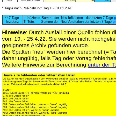
* TagNr nach RKI-Zählung: Tag 1 = 01.01.2020
** 7-Tage-
I: Infizierte: Summe der Neu-Infizierten der letzten 7 Tage
p
Inzidenz
T: Tote: Summe der Neu-Verstorben der letzten 7 Tage
pr
Hinweise
: Durch Ausfall einer Quelle fehlen d
vom 19. - 25.4.22. Sie werden nicht nachgelief
geeignetes Archiv gefunden wurde.
Die Spalten "neu" werden hier berechnet (= Ta
daher ungültig, falls Tag oder Vortag fehlerhaf
Weitere Hinweise zur Berechnung
unter der T
Hinweis zu fehlenden oder fehlerhaften Daten:
Die Daten werden automatisiert von Wikimedia geladen, was zu Problemen führen kann, z.B. 
scheitert (ganze Tage fehlen) oder die Daten enthalten Lücken oder Fehler. Die nachsorgen
hohen Zeitwand erfordern und unterbleibt daher i.d.R.
TagNr.:
1001: Daten außer 7ti-I fehlen, Werte zu "neu" ungültig
974: alle Daten fehlen
887: alle Daten fehlen
844: alle Daten fehlen
809: Daten außer 7ti-I fehlen, Werte zu "neu" ungültig
794: Daten außer 7ti-I fehlen, Werte zu "neu" ungültig
793: alle Daten fehlen, Werte zu "neu" ungültig
792: Daten außer 7ti-I fehlen, Werte zu "neu" ungültig
764: 7ti-T fehlt, daher erscheint 0,0