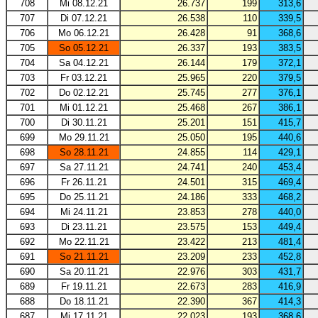
708
Mi 08.12.21
26.737
199
313,6
707
Di 07.12.21
26.538
110
339,5
706
Mo 06.12.21
26.428
91
368,6
705
So 05.12.21
26.337
193
383,5
704
Sa 04.12.21
26.144
179
372,1
703
Fr 03.12.21
25.965
220
379,5
702
Do 02.12.21
25.745
277
376,1
701
Mi 01.12.21
25.468
267
386,1
700
Di 30.11.21
25.201
151
415,7
699
Mo 29.11.21
25.050
195
440,6
698
So 28.11.21
24.855
114
429,1
697
Sa 27.11.21
24.741
240
453,4
696
Fr 26.11.21
24.501
315
469,4
695
Do 25.11.21
24.186
333
468,2
694
Mi 24.11.21
23.853
278
440,0
693
Di 23.11.21
23.575
153
449,4
692
Mo 22.11.21
23.422
213
481,4
691
So 21.11.21
23.209
233
452,8
690
Sa 20.11.21
22.976
303
431,7
689
Fr 19.11.21
22.673
283
416,9
688
Do 18.11.21
22.390
367
414,3
687
Mi 17.11.21
22.023
193
368,6