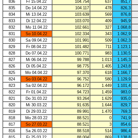
836
Fr 15.04.22
104.754
637
851,7
835
Do 14.04.22
104.117
478
826,3
834
Mi 13.04.22
103.639
569
876,8
833
Di 12.04.22
103.070
409
945,9
832
Mo 11.04.22
102.661
327
1.068,8
831
So 10.04.22
102.334
343
1.062,9
830
Sa 09.04.22
101.991
509
1.062,3
829
Fr 08.04.22
101.482
711
1.123,1
828
Do 07.04.22
100.771
983
1.130,5
827
Mi 06.04.22
99.788
1.013
1.145,3
826
Di 05.04.22
98.775
1.405
1.243,8
825
Mo 04.04.22
97.370
618
1.166,7
824
So 03.04.22
96.752
580
1.129,9
823
Sa 02.04.22
96.172
1.449
1.101,4
822
Fr 01.04.22
94.723
1.459
983,0
821
Do 31.03.22
93.264
1.629
935,0
820
Mi 30.03.22
91.635
1.644
829,7
819
Di 29.03.22
89.991
1.470
769,3
818
Mo 28.03.22
88.521
0
741,9
817
So 27.03.22
88.521
3
854,6
816
Sa 26.03.22
88.518
514
986,4
815
Fr 25.03.22
88.004
869
1.138,8