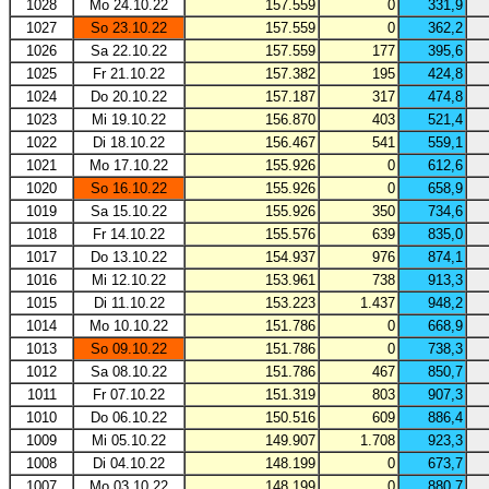
1028
Mo 24.10.22
157.559
0
331,9
1027
So 23.10.22
157.559
0
362,2
1026
Sa 22.10.22
157.559
177
395,6
1025
Fr 21.10.22
157.382
195
424,8
1024
Do 20.10.22
157.187
317
474,8
1023
Mi 19.10.22
156.870
403
521,4
1022
Di 18.10.22
156.467
541
559,1
1021
Mo 17.10.22
155.926
0
612,6
1020
So 16.10.22
155.926
0
658,9
1019
Sa 15.10.22
155.926
350
734,6
1018
Fr 14.10.22
155.576
639
835,0
1017
Do 13.10.22
154.937
976
874,1
1016
Mi 12.10.22
153.961
738
913,3
1015
Di 11.10.22
153.223
1.437
948,2
1014
Mo 10.10.22
151.786
0
668,9
1013
So 09.10.22
151.786
0
738,3
1012
Sa 08.10.22
151.786
467
850,7
1011
Fr 07.10.22
151.319
803
907,3
1010
Do 06.10.22
150.516
609
886,4
1009
Mi 05.10.22
149.907
1.708
923,3
1008
Di 04.10.22
148.199
0
673,7
1007
Mo 03.10.22
148.199
0
880,7