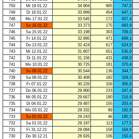
750
Mi 19.01.22
34.904
905
747,0
749
Di 18.01.22
33.999
454
647,1
748
Mo 17.01.22
33.545
172
657,4
747
So 16.01.22
33.373
175
683,9
746
Sa 15.01.22
33.198
303
709,0
745
Fr 14.01.22
32.895
471
699,1
744
Do 13.01.22
32.424
617
624,0
743
Mi 12.01.22
31.807
651
535,0
742
Di 11.01.22
31.156
431
438,0
741
Mo 10.01.22
30.725
181
370,4
740
So 09.01.22
30.544
136
344,7
739
Sa 08.01.22
30.408
182
329,3
738
Fr 07.01.22
30.226
326
305,6
737
Do 06.01.22
29.900
233
247,4
736
Mi 05.01.22
29.667
180
216,9
735
Di 04.01.22
29.487
155
203,4
734
Mo 03.01.22
29.332
89
192,9
733
So 02.01.22
29.243
46
180,3
732
Sa 01.01.22
29.197
113
177,5
731
Fr 31.12.21
29.084
158
164,6
730
Do 30.12.21
28.926
106
150,4