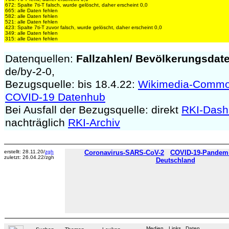
672: Spalte 7ti-T falsch, wurde gelöscht, daher erscheint 0,0
665: alle Daten fehlen
582: alle Daten fehlen
521: alle Daten fehlen
423: Spalte 7ti-T zuvor falsch, wurde gelöscht, daher erscheint 0,0
349: alle Daten fehlen
315: alle Daten fehlen
Datenquellen:
Fallzahlen/
Bevölkerungsdat
de/by-2-0,
Bezugsquelle: bis 18.4.22:
Wikimedia-Comm
COVID-19 Datenhub
Bei Ausfall der Bezugsquelle: direkt
RKI-Dash
nachträglich
RKI-Archiv
erstellt: 28.11.20/
zgh
Coronavirus-SARS-CoV-2
COVID-19-Pandemie
zuletzt: 26.04.22/zgh
Deutschland
Medien
Links
Daten