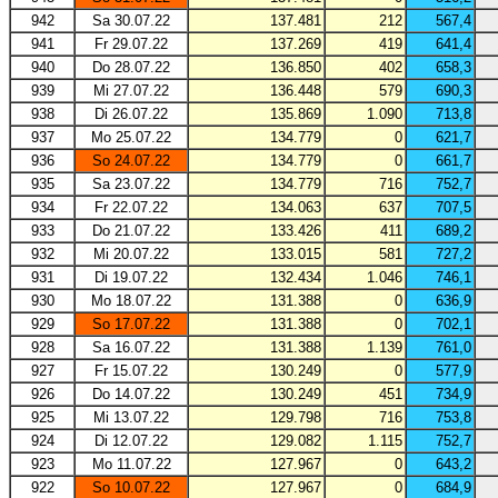
942
Sa 30.07.22
137.481
212
567,4
941
Fr 29.07.22
137.269
419
641,4
940
Do 28.07.22
136.850
402
658,3
939
Mi 27.07.22
136.448
579
690,3
938
Di 26.07.22
135.869
1.090
713,8
937
Mo 25.07.22
134.779
0
621,7
936
So 24.07.22
134.779
0
661,7
935
Sa 23.07.22
134.779
716
752,7
934
Fr 22.07.22
134.063
637
707,5
933
Do 21.07.22
133.426
411
689,2
932
Mi 20.07.22
133.015
581
727,2
931
Di 19.07.22
132.434
1.046
746,1
930
Mo 18.07.22
131.388
0
636,9
929
So 17.07.22
131.388
0
702,1
928
Sa 16.07.22
131.388
1.139
761,0
927
Fr 15.07.22
130.249
0
577,9
926
Do 14.07.22
130.249
451
734,9
925
Mi 13.07.22
129.798
716
753,8
924
Di 12.07.22
129.082
1.115
752,7
923
Mo 11.07.22
127.967
0
643,2
922
So 10.07.22
127.967
0
684,9