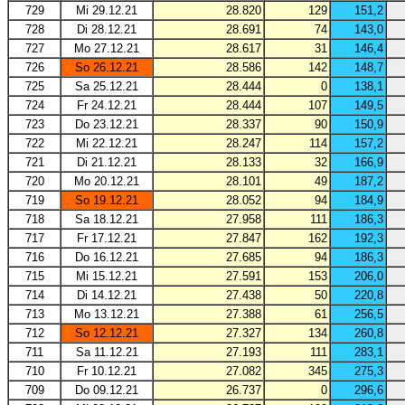
729
Mi 29.12.21
28.820
129
151,2
728
Di 28.12.21
28.691
74
143,0
727
Mo 27.12.21
28.617
31
146,4
726
So 26.12.21
28.586
142
148,7
725
Sa 25.12.21
28.444
0
138,1
724
Fr 24.12.21
28.444
107
149,5
723
Do 23.12.21
28.337
90
150,9
722
Mi 22.12.21
28.247
114
157,2
721
Di 21.12.21
28.133
32
166,9
720
Mo 20.12.21
28.101
49
187,2
719
So 19.12.21
28.052
94
184,9
718
Sa 18.12.21
27.958
111
186,3
717
Fr 17.12.21
27.847
162
192,3
716
Do 16.12.21
27.685
94
186,3
715
Mi 15.12.21
27.591
153
206,0
714
Di 14.12.21
27.438
50
220,8
713
Mo 13.12.21
27.388
61
256,5
712
So 12.12.21
27.327
134
260,8
711
Sa 11.12.21
27.193
111
283,1
710
Fr 10.12.21
27.082
345
275,3
709
Do 09.12.21
26.737
0
296,6