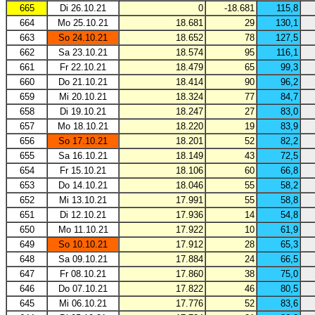
665
Di 26.10.21
0
-18.681
115,8
664
Mo 25.10.21
18.681
29
130,1
663
So 24.10.21
18.652
78
127,5
662
Sa 23.10.21
18.574
95
116,1
661
Fr 22.10.21
18.479
65
99,3
660
Do 21.10.21
18.414
90
96,2
659
Mi 20.10.21
18.324
77
84,7
658
Di 19.10.21
18.247
27
83,0
657
Mo 18.10.21
18.220
19
83,9
656
So 17.10.21
18.201
52
82,2
655
Sa 16.10.21
18.149
43
72,5
654
Fr 15.10.21
18.106
60
66,8
653
Do 14.10.21
18.046
55
58,2
652
Mi 13.10.21
17.991
55
58,8
651
Di 12.10.21
17.936
14
54,8
650
Mo 11.10.21
17.922
10
61,9
649
So 10.10.21
17.912
28
65,3
648
Sa 09.10.21
17.884
24
66,5
647
Fr 08.10.21
17.860
38
75,0
646
Do 07.10.21
17.822
46
80,5
645
Mi 06.10.21
17.776
52
83,6