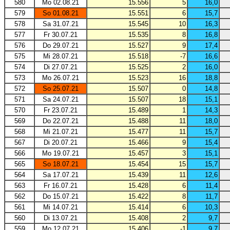
580
Mo 02.08.21
15.556
5
16,0
579
So 01.08.21
15.551
6
15,7
578
Sa 31.07.21
15.545
10
16,3
577
Fr 30.07.21
15.535
8
16,8
576
Do 29.07.21
15.527
9
17,4
575
Mi 28.07.21
15.518
-7
16,6
574
Di 27.07.21
15.525
2
16,0
573
Mo 26.07.21
15.523
16
18,8
572
So 25.07.21
15.507
0
14,8
571
Sa 24.07.21
15.507
18
15,1
570
Fr 23.07.21
15.489
1
14,3
569
Do 22.07.21
15.488
11
18,0
568
Mi 21.07.21
15.477
11
15,7
567
Di 20.07.21
15.466
9
15,4
566
Mo 19.07.21
15.457
3
15,1
565
So 18.07.21
15.454
15
15,7
564
Sa 17.07.21
15.439
11
12,6
563
Fr 16.07.21
15.428
6
11,4
562
Do 15.07.21
15.422
8
11,7
561
Mi 14.07.21
15.414
6
10,3
560
Di 13.07.21
15.408
2
9,7
559
Mo 12.07.21
15.406
-1
9,7