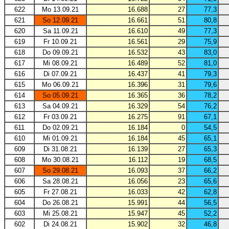
622
Mo 13.09.21
16.688
27
77,3
621
So 12.09.21
16.661
51
80,8
620
Sa 11.09.21
16.610
49
77,3
619
Fr 10.09.21
16.561
29
75,9
618
Do 09.09.21
16.532
43
83,0
617
Mi 08.09.21
16.489
52
81,0
616
Di 07.09.21
16.437
41
79,3
615
Mo 06.09.21
16.396
31
79,6
614
So 05.09.21
16.365
36
78,2
613
Sa 04.09.21
16.329
54
76,2
612
Fr 03.09.21
16.275
91
67,1
611
Do 02.09.21
16.184
0
54,5
610
Mi 01.09.21
16.184
45
65,1
609
Di 31.08.21
16.139
27
65,3
608
Mo 30.08.21
16.112
19
68,5
607
So 29.08.21
16.093
37
66,2
606
Sa 28.08.21
16.056
23
65,6
605
Fr 27.08.21
16.033
42
62,8
604
Do 26.08.21
15.991
44
56,5
603
Mi 25.08.21
15.947
45
52,2
602
Di 24.08.21
15.902
32
46,8