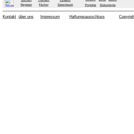
Suchen
Themen
Lexikon
Register
Fächer
Datenbank
Projekte
Dokumente
Kontakt
über uns
Impressum
Haftungsausschluss
Copyrigh