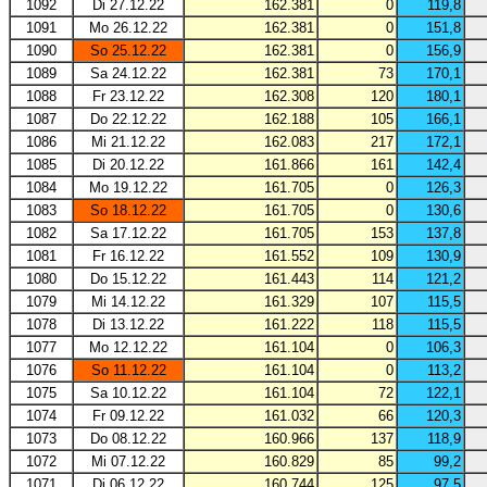
1092
Di 27.12.22
162.381
0
119,8
1091
Mo 26.12.22
162.381
0
151,8
1090
So 25.12.22
162.381
0
156,9
1089
Sa 24.12.22
162.381
73
170,1
1088
Fr 23.12.22
162.308
120
180,1
1087
Do 22.12.22
162.188
105
166,1
1086
Mi 21.12.22
162.083
217
172,1
1085
Di 20.12.22
161.866
161
142,4
1084
Mo 19.12.22
161.705
0
126,3
1083
So 18.12.22
161.705
0
130,6
1082
Sa 17.12.22
161.705
153
137,8
1081
Fr 16.12.22
161.552
109
130,9
1080
Do 15.12.22
161.443
114
121,2
1079
Mi 14.12.22
161.329
107
115,5
1078
Di 13.12.22
161.222
118
115,5
1077
Mo 12.12.22
161.104
0
106,3
1076
So 11.12.22
161.104
0
113,2
1075
Sa 10.12.22
161.104
72
122,1
1074
Fr 09.12.22
161.032
66
120,3
1073
Do 08.12.22
160.966
137
118,9
1072
Mi 07.12.22
160.829
85
99,2
1071
Di 06.12.22
160.744
125
97,5