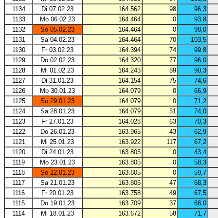
1134
Di 07.02.23
164.562
98
96,3
1133
Mo 06.02.23
164.464
0
93,8
1132
So 05.02.23
164.464
0
98,0
1131
Sa 04.02.23
164.464
70
103,5
1130
Fr 03.02.23
164.394
74
99,8
1129
Do 02.02.23
164.320
77
96,0
1128
Mi 01.02.23
164.243
89
90,3
1127
Di 31.01.23
164.154
75
74,6
1126
Mo 30.01.23
164.079
0
66,9
1125
So 29.01.23
164.079
0
71,2
1124
Sa 28.01.23
164.079
51
74,0
1123
Fr 27.01.23
164.028
63
70,3
1122
Do 26.01.23
163.965
43
62,9
1121
Mi 25.01.23
163.922
117
67,2
1120
Di 24.01.23
163.805
0
43,4
1119
Mo 23.01.23
163.805
0
58,3
1118
So 22.01.23
163.805
0
59,7
1117
Sa 21.01.23
163.805
47
68,3
1116
Fr 20.01.23
163.758
49
67,5
1115
Do 19.01.23
163.709
37
68,0
1114
Mi 18.01.23
163.672
58
71,7