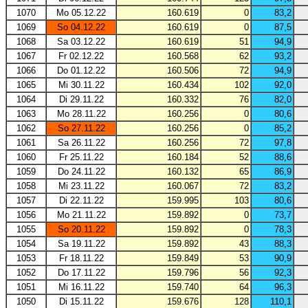
1070
Mo 05.12.22
160.619
0
83,2
1069
So 04.12.22
160.619
0
87,5
1068
Sa 03.12.22
160.619
51
94,9
1067
Fr 02.12.22
160.568
62
93,2
1066
Do 01.12.22
160.506
72
94,9
1065
Mi 30.11.22
160.434
102
92,0
1064
Di 29.11.22
160.332
76
82,0
1063
Mo 28.11.22
160.256
0
80,6
1062
So 27.11.22
160.256
0
85,2
1061
Sa 26.11.22
160.256
72
97,8
1060
Fr 25.11.22
160.184
52
88,6
1059
Do 24.11.22
160.132
65
86,9
1058
Mi 23.11.22
160.067
72
83,2
1057
Di 22.11.22
159.995
103
80,6
1056
Mo 21.11.22
159.892
0
73,7
1055
So 20.11.22
159.892
0
78,3
1054
Sa 19.11.22
159.892
43
88,3
1053
Fr 18.11.22
159.849
53
90,9
1052
Do 17.11.22
159.796
56
92,3
1051
Mi 16.11.22
159.740
64
96,3
1050
Di 15.11.22
159.676
128
110,1