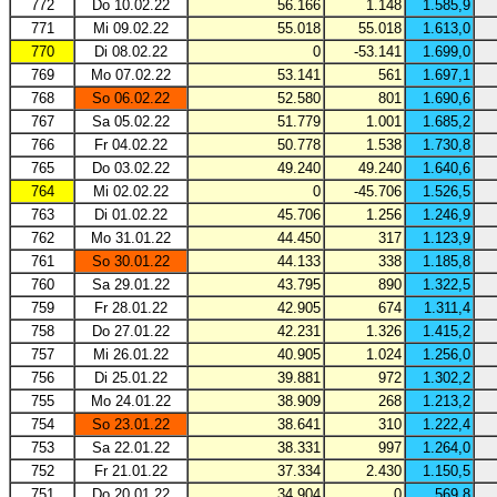
772
Do 10.02.22
56.166
1.148
1.585,9
771
Mi 09.02.22
55.018
55.018
1.613,0
770
Di 08.02.22
0
-53.141
1.699,0
769
Mo 07.02.22
53.141
561
1.697,1
768
So 06.02.22
52.580
801
1.690,6
767
Sa 05.02.22
51.779
1.001
1.685,2
766
Fr 04.02.22
50.778
1.538
1.730,8
765
Do 03.02.22
49.240
49.240
1.640,6
764
Mi 02.02.22
0
-45.706
1.526,5
763
Di 01.02.22
45.706
1.256
1.246,9
762
Mo 31.01.22
44.450
317
1.123,9
761
So 30.01.22
44.133
338
1.185,8
760
Sa 29.01.22
43.795
890
1.322,5
759
Fr 28.01.22
42.905
674
1.311,4
758
Do 27.01.22
42.231
1.326
1.415,2
757
Mi 26.01.22
40.905
1.024
1.256,0
756
Di 25.01.22
39.881
972
1.302,2
755
Mo 24.01.22
38.909
268
1.213,2
754
So 23.01.22
38.641
310
1.222,4
753
Sa 22.01.22
38.331
997
1.264,0
752
Fr 21.01.22
37.334
2.430
1.150,5
751
Do 20.01.22
34.904
0
569,8