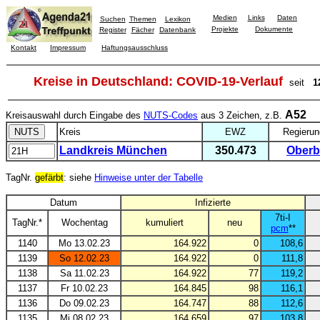
Medien
Links
Daten
Suchen
Themen
Lexikon
Projekte
Dokumente
Register
Fächer
Datenbank
Kontakt
Impressum
Haftungsausschluss
Kreise in Deutschland: COVID-19-Verlauf
seit
1
A52
Kreisauswahl durch Eingabe des
NUTS-Codes
aus 3 Zeichen, z.B.
Kreis
EWZ
Regierun
Landkreis München
350.473
Oberb
TagNr.
gefärbt
: siehe
Hinweise unter der Tabelle
Datum
Infizierte
7ti-I
TagNr.*
Wochentag
kumuliert
neu
pcm
**
1140
Mo 13.02.23
164.922
0
108,6
1139
So 12.02.23
164.922
0
111,8
1138
Sa 11.02.23
164.922
77
119,2
1137
Fr 10.02.23
164.845
98
116,1
1136
Do 09.02.23
164.747
88
112,6
1135
Mi 08.02.23
164.659
97
103,8