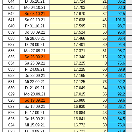
644
Di 05.10.21
17.724
21
86,2
643
Mo 04.10.21
17.703
33
93,3
642
So 03.10.21
17.670
32
92,5
641
Sa 02.10.21
17.638
43
101,3
640
Fr 01.10.21
17.595
71
98,7
639
Do 30.09.21
17.524
58
95,0
638
Mi 29.09.21
17.466
65
96,4
637
Di 28.09.21
17.401
30
94,4
636
Mo 27.09.21
17.371
31
98,7
635
So 26.09.21
17.340
115
97,3
634
Sa 25.09.21
17.225
0
75,6
633
Fr 24.09.21
17.225
60
89,9
632
Do 23.09.21
17.165
40
88,7
631
Mi 22.09.21
17.125
76
92,2
630
Di 21.09.21
17.049
34
89,9
629
Mo 20.09.21
17.015
35
92,2
628
So 19.09.21
16.980
50
89,6
627
Sa 18.09.21
16.930
46
86,7
626
Fr 17.09.21
16.884
43
85,0
625
Do 16.09.21
16.841
69
84,5
624
Mi 15.09.21
16.772
50
75,0
623
Di 14.09.21
16.722
34
71,9