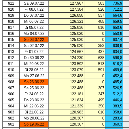
921
Sa 09.07.22
127.967
583
736,9
920
Fr 08.07.22
127.384
526
712,1
919
Do 07.07.22
126.858
537
664,6
918
Mi 06.07.22
126.321
485
659,5
917
Di 05.07.22
125.836
816
650,6
916
Mo 04.07.22
125.020
0
550,8
915
So 03.07.22
125.020
0
607,4
914
Sa 02.07.22
125.020
353
638,9
913
Fr 01.07.22
124.667
437
634,0
912
Do 30.06.22
124.230
638
596,8
911
Mi 29.06.22
123.592
513
516,2
910
Di 28.06.22
123.079
591
489,6
909
Mo 27.06.22
122.488
0
452,4
908
So 26.06.22
122.488
0
485,6
907
Sa 25.06.22
122.488
307
526,5
906
Fr 24.06.22
122.181
347
512,2
905
Do 23.06.22
121.834
495
446,4
904
Mi 22.06.22
121.339
356
383,5
903
Di 21.06.22
120.983
616
358,0
902
Mo 20.06.22
120.367
0
283,4
901
So 19.06.22
120.367
0
360,3