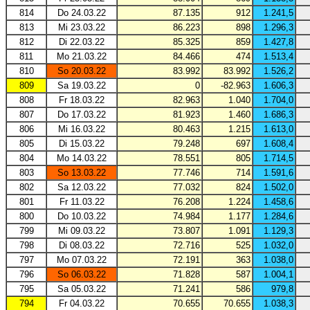
814
Do 24.03.22
87.135
912
1.241,5
813
Mi 23.03.22
86.223
898
1.296,3
812
Di 22.03.22
85.325
859
1.427,8
811
Mo 21.03.22
84.466
474
1.513,4
810
So 20.03.22
83.992
83.992
1.526,2
809
Sa 19.03.22
0
-82.963
1.606,3
808
Fr 18.03.22
82.963
1.040
1.704,0
807
Do 17.03.22
81.923
1.460
1.686,3
806
Mi 16.03.22
80.463
1.215
1.613,0
805
Di 15.03.22
79.248
697
1.608,4
804
Mo 14.03.22
78.551
805
1.714,5
803
So 13.03.22
77.746
714
1.591,6
802
Sa 12.03.22
77.032
824
1.502,0
801
Fr 11.03.22
76.208
1.224
1.458,6
800
Do 10.03.22
74.984
1.177
1.284,6
799
Mi 09.03.22
73.807
1.091
1.129,3
798
Di 08.03.22
72.716
525
1.032,0
797
Mo 07.03.22
72.191
363
1.038,0
796
So 06.03.22
71.828
587
1.004,1
795
Sa 05.03.22
71.241
586
979,8
794
Fr 04.03.22
70.655
70.655
1.038,3