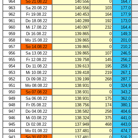
964
So 21.08.22
140.556
0
164,7
963
Sa 20.08.22
140.556
103
177,0
962
Fr 19.08.22
140.453
164
177,9
961
Do 18.08.22
140.289
192
173,0
960
Mi 17.08.22
140.097
232
164,4
959
Di 16.08.22
139.865
0
149,3
958
Mo 15.08.22
139.865
0
201,0
957
So 14.08.22
139.865
0
210,2
956
Sa 13.08.22
139.865
107
246,5
955
Fr 12.08.22
139.758
145
256,2
954
Do 11.08.22
139.613
195
259,7
953
Mi 10.08.22
139.418
219
267,1
952
Di 09.08.22
139.199
268
287,7
951
Mo 08.08.22
138.931
0
324,9
950
So 07.08.22
138.931
0
343,2
949
Sa 06.08.22
138.931
175
362,0
948
Fr 05.08.22
138.756
174
380,1
947
Do 04.08.22
138.582
258
404,6
946
Mi 03.08.22
138.324
375
441,0
945
Di 02.08.22
137.949
468
443,0
944
Mo 01.08.22
137.481
0
474,7
943
So 31.07.22
137.481
0
516,2