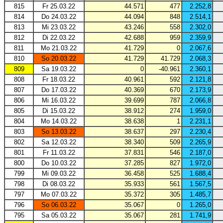
815
Fr 25.03.22
44.571
477
2.252,8
814
Do 24.03.22
44.094
848
2.514,1
813
Mi 23.03.22
43.246
558
2.302,0
812
Di 22.03.22
42.688
959
2.359,9
811
Mo 21.03.22
41.729
0
2.067,6
810
So 20.03.22
41.729
41.729
2.068,3
809
Sa 19.03.22
0
-40.961
2.360,1
808
Fr 18.03.22
40.961
592
2.121,8
807
Do 17.03.22
40.369
670
2.173,9
806
Mi 16.03.22
39.699
787
2.066,8
805
Di 15.03.22
38.912
274
1.959,0
804
Mo 14.03.22
38.638
1
2.231,1
803
So 13.03.22
38.637
297
2.230,4
802
Sa 12.03.22
38.340
509
2.265,9
801
Fr 11.03.22
37.831
546
2.187,0
800
Do 10.03.22
37.285
827
1.972,0
799
Mi 09.03.22
36.458
525
1.688,4
798
Di 08.03.22
35.933
561
1.567,5
797
Mo 07.03.22
35.372
305
1.485,7
796
So 06.03.22
35.067
0
1.265,0
795
Sa 05.03.22
35.067
281
1.741,9