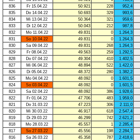
836
Fr 15.04.22
50.921
228
952,4
835
Do 14.04.22
50.693
329
993,6
834
Mi 13.04.22
50.364
321
959,6
833
Di 12.04.22
50.043
212
987,8
832
Mo 11.04.22
49.831
0
1.264,3
831
So 10.04.22
49.831
0
1.264,3
830
Sa 09.04.22
49.831
268
1.264,3
829
Fr 08.04.22
49.563
259
1.292,5
828
Do 07.04.22
49.304
410
1.402,5
827
Mi 06.04.22
48.894
522
1.422,0
826
Di 05.04.22
48.372
280
1.382,2
825
Mo 04.04.22
48.092
0
1.601,5
824
So 03.04.22
48.092
0
1.601,5
823
Sa 02.04.22
48.092
386
1.928,6
822
Fr 01.04.22
47.706
483
1.959,0
821
Do 31.03.22
47.223
306
2.111,0
820
Mi 30.03.22
46.917
618
2.547,4
819
Di 29.03.22
46.299
742
2.621,2
818
Mo 28.03.22
45.557
1
2.285,4
817
So 27.03.22
45.556
198
2.284,7
816
Sa 26.03.22
45.358
787
2.418,6