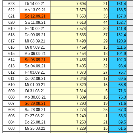
623
Di 14.09.21
7.694
21
161,4
622
Mo 13.09.21
7.673
20
158,5
621
So 12.09.21
7.653
35
157,0
620
Sa 11.09.21
7.618
44
152,7
619
Fr 10.09.21
7.574
39
141,8
618
Do 09.09.21
7.535
37
132,4
617
Mi 08.09.21
7.498
29
120,9
616
Di 07.09.21
7.469
15
111,5
615
Mo 06.09.21
7.454
18
104,9
614
So 05.09.21
7.436
31
102,0
613
Sa 04.09.21
7.405
32
93,4
612
Fr 03.09.21
7.373
27
76,7
611
Do 02.09.21
7.346
17
69,5
610
Mi 01.09.21
7.329
15
68,8
609
Di 31.08.21
7.314
5
71,6
608
Mo 30.08.21
7.309
16
75,3
607
So 29.08.21
7.293
19
71,6
606
Sa 28.08.21
7.274
25
67,3
605
Fr 27.08.21
7.249
-1
58,6
604
Do 26.08.21
7.250
21
69,5
603
Mi 25.08.21
7.229
15
61,5