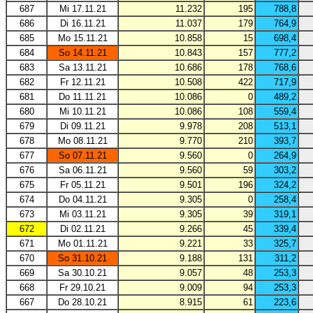
687
Mi 17.11.21
11.232
195
788,8
686
Di 16.11.21
11.037
179
764,9
685
Mo 15.11.21
10.858
15
698,4
684
So 14.11.21
10.843
157
777,2
683
Sa 13.11.21
10.686
178
768,6
682
Fr 12.11.21
10.508
422
717,9
681
Do 11.11.21
10.086
0
489,2
680
Mi 10.11.21
10.086
108
559,4
679
Di 09.11.21
9.978
208
513,1
678
Mo 08.11.21
9.770
210
393,7
677
So 07.11.21
9.560
0
264,9
676
Sa 06.11.21
9.560
59
303,2
675
Fr 05.11.21
9.501
196
324,2
674
Do 04.11.21
9.305
0
258,4
673
Mi 03.11.21
9.305
39
319,1
672
Di 02.11.21
9.266
45
339,4
671
Mo 01.11.21
9.221
33
325,7
670
So 31.10.21
9.188
131
311,2
669
Sa 30.10.21
9.057
48
253,3
668
Fr 29.10.21
9.009
94
253,3
667
Do 28.10.21
8.915
61
223,6