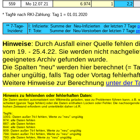
559
Mo 12.07.21
6.974
1
2,2
* TagNr nach RKI-Zählung: Tag 1 = 01.01.2020
** 7-Tage-
I: Infizierte: Summe der Neu-Infizierten der letzten 7 Tage
p
Inzidenz
T: Tote: Summe der Neu-Verstorben der letzten 7 Tage
pr
Hinweise
: Durch Ausfall einer Quelle fehlen d
vom 19. - 25.4.22. Sie werden nicht nachgelief
geeignetes Archiv gefunden wurde.
Die Spalten "neu" werden hier berechnet (= Ta
daher ungültig, falls Tag oder Vortag fehlerhaf
Weitere Hinweise zur Berechnung
unter der T
Hinweis zu fehlenden oder fehlerhaften Daten:
Die Daten werden automatisiert von Wikimedia geladen, was zu Problemen führen kann, z.B. 
scheitert (ganze Tage fehlen) oder die Daten enthalten Lücken oder Fehler. Die nachsorgen
hohen Zeitwand erfordern und unterbleibt daher i.d.R.
TagNr.:
1001: Daten außer 7ti-I fehlen, Werte zu "neu" ungültig
974: alle Daten fehlen
887: alle Daten fehlen
844: alle Daten fehlen
809: Daten außer 7ti-I fehlen, Werte zu "neu" ungültig
794: Daten außer 7ti-I fehlen, Werte zu "neu" ungültig
793: alle Daten fehlen, Werte zu "neu" ungültig