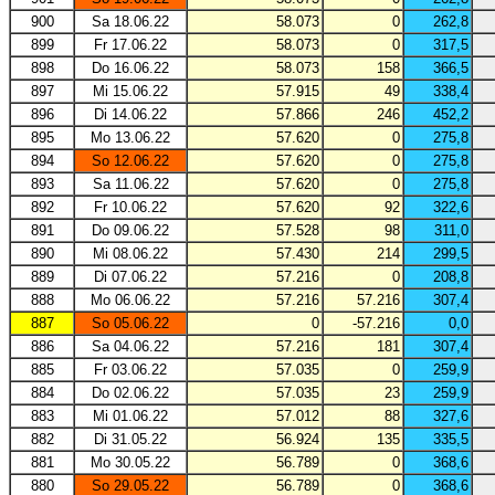
900
Sa 18.06.22
58.073
0
262,8
899
Fr 17.06.22
58.073
0
317,5
898
Do 16.06.22
58.073
158
366,5
897
Mi 15.06.22
57.915
49
338,4
896
Di 14.06.22
57.866
246
452,2
895
Mo 13.06.22
57.620
0
275,8
894
So 12.06.22
57.620
0
275,8
893
Sa 11.06.22
57.620
0
275,8
892
Fr 10.06.22
57.620
92
322,6
891
Do 09.06.22
57.528
98
311,0
890
Mi 08.06.22
57.430
214
299,5
889
Di 07.06.22
57.216
0
208,8
888
Mo 06.06.22
57.216
57.216
307,4
887
So 05.06.22
0
-57.216
0,0
886
Sa 04.06.22
57.216
181
307,4
885
Fr 03.06.22
57.035
0
259,9
884
Do 02.06.22
57.035
23
259,9
883
Mi 01.06.22
57.012
88
327,6
882
Di 31.05.22
56.924
135
335,5
881
Mo 30.05.22
56.789
0
368,6
880
So 29.05.22
56.789
0
368,6