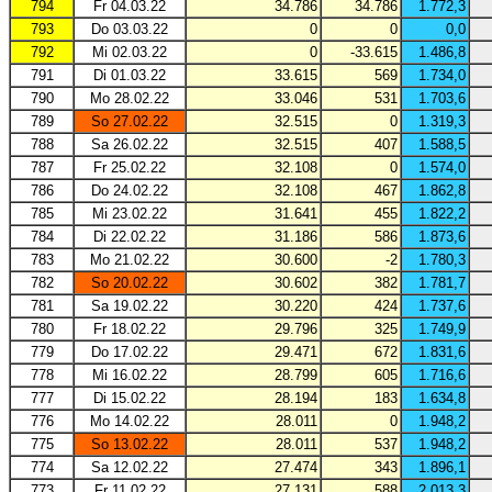
794
Fr 04.03.22
34.786
34.786
1.772,3
793
Do 03.03.22
0
0
0,0
792
Mi 02.03.22
0
-33.615
1.486,8
791
Di 01.03.22
33.615
569
1.734,0
790
Mo 28.02.22
33.046
531
1.703,6
789
So 27.02.22
32.515
0
1.319,3
788
Sa 26.02.22
32.515
407
1.588,5
787
Fr 25.02.22
32.108
0
1.574,0
786
Do 24.02.22
32.108
467
1.862,8
785
Mi 23.02.22
31.641
455
1.822,2
784
Di 22.02.22
31.186
586
1.873,6
783
Mo 21.02.22
30.600
-2
1.780,3
782
So 20.02.22
30.602
382
1.781,7
781
Sa 19.02.22
30.220
424
1.737,6
780
Fr 18.02.22
29.796
325
1.749,9
779
Do 17.02.22
29.471
672
1.831,6
778
Mi 16.02.22
28.799
605
1.716,6
777
Di 15.02.22
28.194
183
1.634,8
776
Mo 14.02.22
28.011
0
1.948,2
775
So 13.02.22
28.011
537
1.948,2
774
Sa 12.02.22
27.474
343
1.896,1
773
Fr 11.02.22
27.131
588
2.013,3