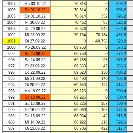
1007
Mo 03.10.22
70.814
0
696,2
1006
So 02.10.22
70.814
0
696,2
1005
Sa 01.10.22
70.814
352
696,2
1004
Fr 30.09.22
70.462
86
525,0
1003
Do 29.09.22
70.376
242
528,6
1002
Mi 28.09.22
70.134
70.134
435,5
1001
Di 27.09.22
0
-69.758
320,2
1000
Mo 26.09.22
69.758
0
378,2
999
So 25.09.22
69.758
0
378,2
998
Sa 24.09.22
69.758
95
378,2
997
Fr 23.09.22
69.663
43
363,6
996
Do 22.09.22
69.620
130
408,2
995
Mi 21.09.22
69.490
140
403,9
994
Di 20.09.22
69.350
124
414,7
993
Mo 19.09.22
69.226
0
500,4
992
So 18.09.22
69.226
0
500,4
991
Sa 17.09.22
69.226
157
500,4
990
Fr 16.09.22
69.069
105
474,5
989
Do 15.09.22
68.964
42
515,5
988
Mi 14.09.22
68.922
216
592,6
987
Di 13.09.22
68.706
422
517,7