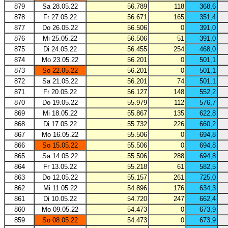
879
Sa 28.05.22
56.789
118
368,6
878
Fr 27.05.22
56.671
165
351,4
877
Do 26.05.22
56.506
0
391,0
876
Mi 25.05.22
56.506
51
391,0
875
Di 24.05.22
56.455
254
468,0
874
Mo 23.05.22
56.201
0
501,1
873
So 22.05.22
56.201
0
501,1
872
Sa 21.05.22
56.201
74
501,1
871
Fr 20.05.22
56.127
148
552,2
870
Do 19.05.22
55.979
112
576,7
869
Mi 18.05.22
55.867
135
622,8
868
Di 17.05.22
55.732
226
660,2
867
Mo 16.05.22
55.506
0
694,8
866
So 15.05.22
55.506
0
694,8
865
Sa 14.05.22
55.506
288
694,8
864
Fr 13.05.22
55.218
61
582,5
863
Do 12.05.22
55.157
261
725,0
862
Mi 11.05.22
54.896
176
634,3
861
Di 10.05.22
54.720
247
662,4
860
Mo 09.05.22
54.473
0
673,9
859
So 08.05.22
54.473
0
673,9