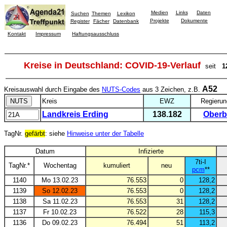
Medien
Links
Daten
Suchen
Themen
Lexikon
Projekte
Dokumente
Register
Fächer
Datenbank
Kontakt
Impressum
Haftungsausschluss
Kreise in Deutschland: COVID-19-Verlauf
seit
1
A52
Kreisauswahl durch Eingabe des
NUTS-Codes
aus 3 Zeichen, z.B.
Kreis
EWZ
Regierun
Landkreis Erding
138.182
Oberb
TagNr.
gefärbt
: siehe
Hinweise unter der Tabelle
Datum
Infizierte
7ti-I
TagNr.*
Wochentag
kumuliert
neu
pcm
**
1140
Mo 13.02.23
76.553
0
128,2
1139
So 12.02.23
76.553
0
128,2
1138
Sa 11.02.23
76.553
31
128,2
1137
Fr 10.02.23
76.522
28
115,3
1136
Do 09.02.23
76.494
51
113,2