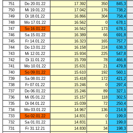
751
Do 20.01.22
17.392
350
845,3
750
Mi 19.01.22
17.042
176
738,2
749
Di 18.01.22
16.866
304
758,4
748
Mo 17.01.22
16.562
0
678,1
747
So 16.01.22
16.562
173
678,1
746
Sa 15.01.22
16.389
66
691,8
745
Fr 14.01.22
16.323
165
757,7
744
Do 13.01.22
16.158
224
638,3
743
Mi 12.01.22
15.934
225
547,8
742
Di 11.01.22
15.709
78
466,8
741
Mo 10.01.22
15.631
21
479,8
740
So 09.01.22
15.610
192
560,1
739
Sa 08.01.22
15.418
172
421,2
738
Fr 07.01.22
15.246
0
297,4
737
Do 06.01.22
15.246
89
327,1
736
Mi 05.01.22
15.157
118
302,5
735
Di 04.01.22
15.039
72
250,4
734
Mo 03.01.22
14.967
136
214,9
733
So 02.01.22
14.831
0
199,0
732
Sa 01.01.22
14.831
1
199,0
731
Fr 31.12.21
14.830
34
198,3