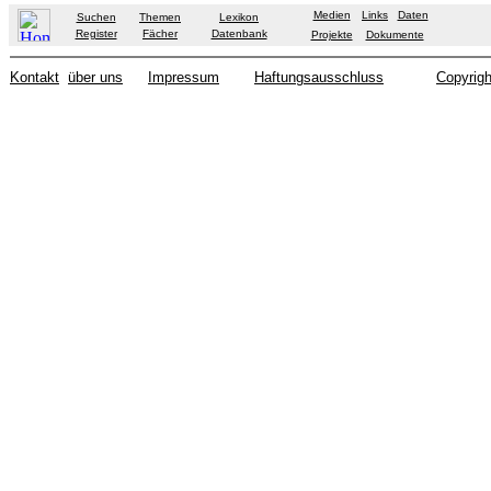
Medien
Links
Daten
Suchen
Themen
Lexikon
Register
Fächer
Datenbank
Projekte
Dokumente
Kontakt
über uns
Impressum
Haftungsausschluss
Copyrigh