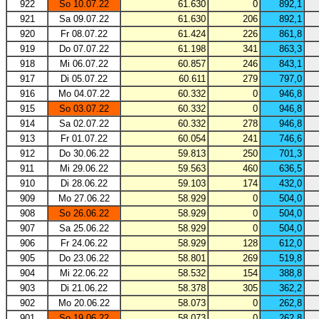
922
So 10.07.22
61.630
0
892,1
921
Sa 09.07.22
61.630
206
892,1
920
Fr 08.07.22
61.424
226
861,8
919
Do 07.07.22
61.198
341
863,3
918
Mi 06.07.22
60.857
246
843,1
917
Di 05.07.22
60.611
279
797,0
916
Mo 04.07.22
60.332
0
946,8
915
So 03.07.22
60.332
0
946,8
914
Sa 02.07.22
60.332
278
946,8
913
Fr 01.07.22
60.054
241
746,6
912
Do 30.06.22
59.813
250
701,3
911
Mi 29.06.22
59.563
460
636,5
910
Di 28.06.22
59.103
174
432,0
909
Mo 27.06.22
58.929
0
504,0
908
So 26.06.22
58.929
0
504,0
907
Sa 25.06.22
58.929
0
504,0
906
Fr 24.06.22
58.929
128
612,0
905
Do 23.06.22
58.801
269
519,8
904
Mi 22.06.22
58.532
154
388,8
903
Di 21.06.22
58.378
305
362,2
902
Mo 20.06.22
58.073
0
262,8
901
So 19.06.22
58.073
0
262,8