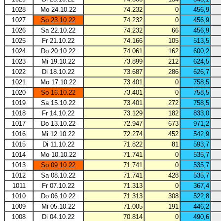
1028
Mo 24.10.22
74.232
0
456,9
1027
So 23.10.22
74.232
0
456,9
1026
Sa 22.10.22
74.232
66
456,9
1025
Fr 21.10.22
74.166
105
513,5
1024
Do 20.10.22
74.061
162
600,2
1023
Mi 19.10.22
73.899
212
624,5
1022
Di 18.10.22
73.687
286
626,7
1021
Mo 17.10.22
73.401
0
758,5
1020
So 16.10.22
73.401
0
758,5
1019
Sa 15.10.22
73.401
272
758,5
1018
Fr 14.10.22
73.129
182
833,0
1017
Do 13.10.22
72.947
673
971,2
1016
Mi 12.10.22
72.274
452
542,9
1015
Di 11.10.22
71.822
81
593,7
1014
Mo 10.10.22
71.741
0
535,7
1013
So 09.10.22
71.741
0
535,7
1012
Sa 08.10.22
71.741
428
535,7
1011
Fr 07.10.22
71.313
0
367,4
1010
Do 06.10.22
71.313
308
522,8
1009
Mi 05.10.22
71.005
191
446,2
1008
Di 04.10.22
70.814
0
490,6