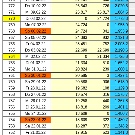
772
Do 10.02.22
26.543
726
2.020,5
771
Mi 09.02.22
25.817
25.817
1.884,5
770
Di 08.02.22
0
-24.724
1.773,3
769
Mo 07.02.22
24.724
0
1.953,9
768
So 06.02.22
24.724
341
1.953,9
767
Sa 05.02.22
24.383
932
2.121,8
766
Fr 04.02.22
23.451
752
2.003,2
765
Do 03.02.22
22.699
22.699
2.190,6
764
Mi 02.02.22
0
-21.334
1.725,8
763
Di 01.02.22
21.334
510
1.652,2
762
Mo 31.01.22
20.824
239
1.600,1
761
So 30.01.22
20.585
-3
1.427,1
760
Sa 29.01.22
20.588
906
1.618,9
759
Fr 28.01.22
19.682
108
1.129,0
758
Do 27.01.22
19.574
316
1.375,7
757
Mi 26.01.22
19.258
440
1.367,8
756
Di 25.01.22
18.818
209
1.401,1
755
Mo 24.01.22
18.609
0
1.480,7
754
So 23.01.22
18.609
322
1.480,7
753
Sa 22.01.22
18.287
372
1.348,2
752
Fr 21.01.22
17.915
523
1.141,3