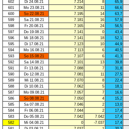
602
Di 24.08.21
7.214
8
65,9
601
Mo 23.08.21
7.206
11
66,6
600
So 22.08.21
7.195
14
63,7
599
Sa 21.08.21
7.181
16
57,9
598
Fr 20.08.21
7.165
24
56,5
597
Do 19.08.21
7.141
0
43,4
596
Mi 18.08.21
7.141
18
52,1
595
Di 17.08.21
7.123
10
44,9
594
Mo 16.08.21
7.113
6
40,5
593
So 15.08.21
7.107
6
41,3
592
Sa 14.08.21
7.101
13
39,8
591
Fr 13.08.21
7.088
7
31,8
590
Do 12.08.21
7.081
11
27,5
589
Mi 11.08.21
7.070
8
22,4
588
Di 10.08.21
7.062
5
18,1
587
Mo 09.08.21
7.057
7
16,6
586
So 08.08.21
7.050
4
15,2
585
Sa 07.08.21
7.046
2
13,0
584
Fr 06.08.21
7.044
2
17,4
583
Do 05.08.21
7.042
7.042
17,4
582
Mi 04.08.21
0
-7.037
17,4
581
Di 03.08.21
7.037
1
20,3