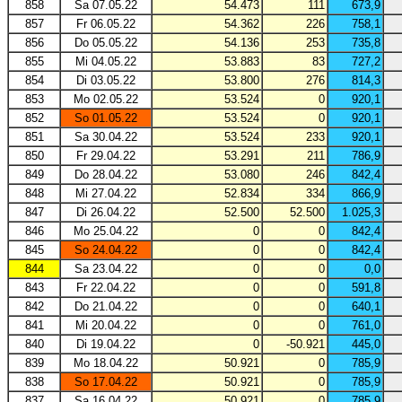
858
Sa 07.05.22
54.473
111
673,9
857
Fr 06.05.22
54.362
226
758,1
856
Do 05.05.22
54.136
253
735,8
855
Mi 04.05.22
53.883
83
727,2
854
Di 03.05.22
53.800
276
814,3
853
Mo 02.05.22
53.524
0
920,1
852
So 01.05.22
53.524
0
920,1
851
Sa 30.04.22
53.524
233
920,1
850
Fr 29.04.22
53.291
211
786,9
849
Do 28.04.22
53.080
246
842,4
848
Mi 27.04.22
52.834
334
866,9
847
Di 26.04.22
52.500
52.500
1.025,3
846
Mo 25.04.22
0
0
842,4
845
So 24.04.22
0
0
842,4
844
Sa 23.04.22
0
0
0,0
843
Fr 22.04.22
0
0
591,8
842
Do 21.04.22
0
0
640,1
841
Mi 20.04.22
0
0
761,0
840
Di 19.04.22
0
-50.921
445,0
839
Mo 18.04.22
50.921
0
785,9
838
So 17.04.22
50.921
0
785,9
837
Sa 16.04.22
50.921
0
785,9