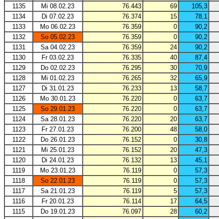
1135
Mi 08.02.23
76.443
69
105,3
1134
Di 07.02.23
76.374
15
78,1
1133
Mo 06.02.23
76.359
0
90,2
1132
So 05.02.23
76.359
0
90,2
1131
Sa 04.02.23
76.359
24
90,2
1130
Fr 03.02.23
76.335
40
87,4
1129
Do 02.02.23
76.295
30
70,9
1128
Mi 01.02.23
76.265
32
65,9
1127
Di 31.01.23
76.233
13
58,7
1126
Mo 30.01.23
76.220
0
63,7
1125
So 29.01.23
76.220
0
63,7
1124
Sa 28.01.23
76.220
20
63,7
1123
Fr 27.01.23
76.200
48
58,0
1122
Do 26.01.23
76.152
0
30,8
1121
Mi 25.01.23
76.152
20
47,3
1120
Di 24.01.23
76.132
13
45,1
1119
Mo 23.01.23
76.119
0
57,3
1118
So 22.01.23
76.119
0
57,3
1117
Sa 21.01.23
76.119
5
57,3
1116
Fr 20.01.23
76.114
17
64,5
1115
Do 19.01.23
76.097
28
60,2