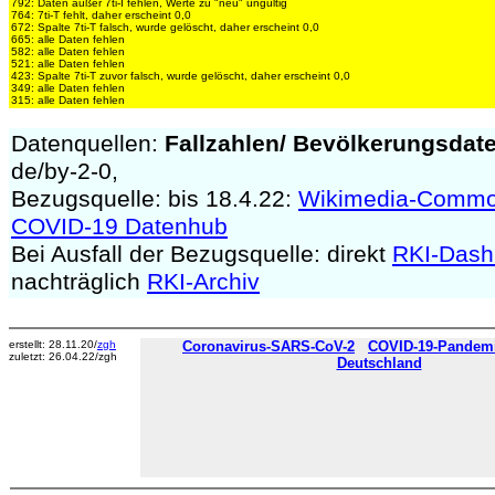
792: Daten außer 7ti-I fehlen, Werte zu "neu" ungültig
764: 7ti-T fehlt, daher erscheint 0,0
672: Spalte 7ti-T falsch, wurde gelöscht, daher erscheint 0,0
665: alle Daten fehlen
582: alle Daten fehlen
521: alle Daten fehlen
423: Spalte 7ti-T zuvor falsch, wurde gelöscht, daher erscheint 0,0
349: alle Daten fehlen
315: alle Daten fehlen
Datenquellen:
Fallzahlen/
Bevölkerungsdat
de/by-2-0,
Bezugsquelle: bis 18.4.22:
Wikimedia-Comm
COVID-19 Datenhub
Bei Ausfall der Bezugsquelle: direkt
RKI-Dash
nachträglich
RKI-Archiv
erstellt: 28.11.20/
zgh
Coronavirus-SARS-CoV-2
COVID-19-Pandemie
zuletzt: 26.04.22/zgh
Deutschland