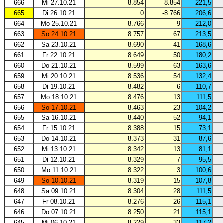
666
Mi 27.10.21
8.854
8.854
221,5
665
Di 26.10.21
0
-8.766
206,6
664
Mo 25.10.21
8.766
9
212,0
663
So 24.10.21
8.757
67
213,5
662
Sa 23.10.21
8.690
41
168,6
661
Fr 22.10.21
8.649
50
180,2
660
Do 21.10.21
8.599
63
163,6
659
Mi 20.10.21
8.536
54
132,4
658
Di 19.10.21
8.482
6
110,7
657
Mo 18.10.21
8.476
13
111,5
656
So 17.10.21
8.463
23
104,2
655
Sa 16.10.21
8.440
52
94,1
654
Fr 15.10.21
8.388
15
73,1
653
Do 14.10.21
8.373
31
87,6
652
Mi 13.10.21
8.342
13
81,1
651
Di 12.10.21
8.329
7
95,5
650
Mo 11.10.21
8.322
3
100,6
649
So 10.10.21
8.319
15
107,8
648
Sa 09.10.21
8.304
28
111,5
647
Fr 08.10.21
8.276
26
115,1
646
Do 07.10.21
8.250
21
115,1
645
Mi 06.10.21
8.229
33
117,2