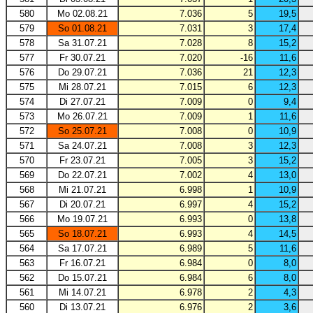
580
Mo 02.08.21
7.036
5
19,5
579
So 01.08.21
7.031
3
17,4
578
Sa 31.07.21
7.028
8
15,2
577
Fr 30.07.21
7.020
-16
11,6
576
Do 29.07.21
7.036
21
12,3
575
Mi 28.07.21
7.015
6
12,3
574
Di 27.07.21
7.009
0
9,4
573
Mo 26.07.21
7.009
1
11,6
572
So 25.07.21
7.008
0
10,9
571
Sa 24.07.21
7.008
3
12,3
570
Fr 23.07.21
7.005
3
15,2
569
Do 22.07.21
7.002
4
13,0
568
Mi 21.07.21
6.998
1
10,9
567
Di 20.07.21
6.997
4
15,2
566
Mo 19.07.21
6.993
0
13,8
565
So 18.07.21
6.993
4
14,5
564
Sa 17.07.21
6.989
5
11,6
563
Fr 16.07.21
6.984
0
8,0
562
Do 15.07.21
6.984
6
8,0
561
Mi 14.07.21
6.978
2
4,3
560
Di 13.07.21
6.976
2
3,6