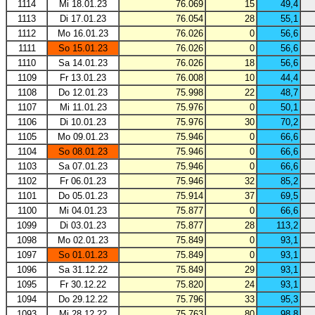
1114
Mi 18.01.23
76.069
15
49,4
1113
Di 17.01.23
76.054
28
55,1
1112
Mo 16.01.23
76.026
0
56,6
1111
So 15.01.23
76.026
0
56,6
1110
Sa 14.01.23
76.026
18
56,6
1109
Fr 13.01.23
76.008
10
44,4
1108
Do 12.01.23
75.998
22
48,7
1107
Mi 11.01.23
75.976
0
50,1
1106
Di 10.01.23
75.976
30
70,2
1105
Mo 09.01.23
75.946
0
66,6
1104
So 08.01.23
75.946
0
66,6
1103
Sa 07.01.23
75.946
0
66,6
1102
Fr 06.01.23
75.946
32
85,2
1101
Do 05.01.23
75.914
37
69,5
1100
Mi 04.01.23
75.877
0
66,6
1099
Di 03.01.23
75.877
28
113,2
1098
Mo 02.01.23
75.849
0
93,1
1097
So 01.01.23
75.849
0
93,1
1096
Sa 31.12.22
75.849
29
93,1
1095
Fr 30.12.22
75.820
24
93,1
1094
Do 29.12.22
75.796
33
95,3
1093
Mi 28.12.22
75.763
80
98,8