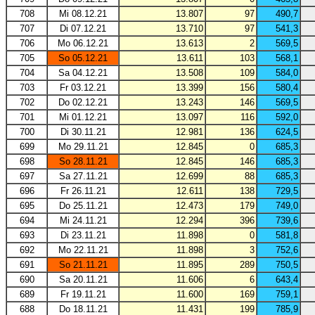
708
Mi 08.12.21
13.807
97
490,7
707
Di 07.12.21
13.710
97
541,3
706
Mo 06.12.21
13.613
2
569,5
705
So 05.12.21
13.611
103
568,1
704
Sa 04.12.21
13.508
109
584,0
703
Fr 03.12.21
13.399
156
580,4
702
Do 02.12.21
13.243
146
569,5
701
Mi 01.12.21
13.097
116
592,0
700
Di 30.11.21
12.981
136
624,5
699
Mo 29.11.21
12.845
0
685,3
698
So 28.11.21
12.845
146
685,3
697
Sa 27.11.21
12.699
88
685,3
696
Fr 26.11.21
12.611
138
729,5
695
Do 25.11.21
12.473
179
749,0
694
Mi 24.11.21
12.294
396
739,6
693
Di 23.11.21
11.898
0
581,8
692
Mo 22.11.21
11.898
3
752,6
691
So 21.11.21
11.895
289
750,5
690
Sa 20.11.21
11.606
6
643,4
689
Fr 19.11.21
11.600
169
759,1
688
Do 18.11.21
11.431
199
785,9