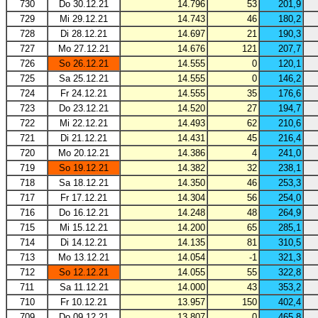
730
Do 30.12.21
14.796
53
201,9
729
Mi 29.12.21
14.743
46
180,2
728
Di 28.12.21
14.697
21
190,3
727
Mo 27.12.21
14.676
121
207,7
726
So 26.12.21
14.555
0
120,1
725
Sa 25.12.21
14.555
0
146,2
724
Fr 24.12.21
14.555
35
176,6
723
Do 23.12.21
14.520
27
194,7
722
Mi 22.12.21
14.493
62
210,6
721
Di 21.12.21
14.431
45
216,4
720
Mo 20.12.21
14.386
4
241,0
719
So 19.12.21
14.382
32
238,1
718
Sa 18.12.21
14.350
46
253,3
717
Fr 17.12.21
14.304
56
254,0
716
Do 16.12.21
14.248
48
264,9
715
Mi 15.12.21
14.200
65
285,1
714
Di 14.12.21
14.135
81
310,5
713
Mo 13.12.21
14.054
-1
321,3
712
So 12.12.21
14.055
55
322,8
711
Sa 11.12.21
14.000
43
353,2
710
Fr 10.12.21
13.957
150
402,4
709
Do 09.12.21
13.807
0
465,8