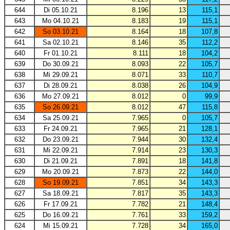
644
Di 05.10.21
8.196
13
115,1
643
Mo 04.10.21
8.183
19
115,1
642
So 03.10.21
8.164
18
107,8
641
Sa 02.10.21
8.146
35
112,2
640
Fr 01.10.21
8.111
18
104,2
639
Do 30.09.21
8.093
22
105,7
638
Mi 29.09.21
8.071
33
110,7
637
Di 28.09.21
8.038
26
104,9
636
Mo 27.09.21
8.012
0
99,9
635
So 26.09.21
8.012
47
115,8
634
Sa 25.09.21
7.965
0
105,7
633
Fr 24.09.21
7.965
21
128,1
632
Do 23.09.21
7.944
30
132,4
631
Mi 22.09.21
7.914
23
130,3
630
Di 21.09.21
7.891
18
141,8
629
Mo 20.09.21
7.873
22
144,0
628
So 19.09.21
7.851
34
143,3
627
Sa 18.09.21
7.817
35
143,3
626
Fr 17.09.21
7.782
21
148,4
625
Do 16.09.21
7.761
33
159,2
624
Mi 15.09.21
7.728
34
165,0