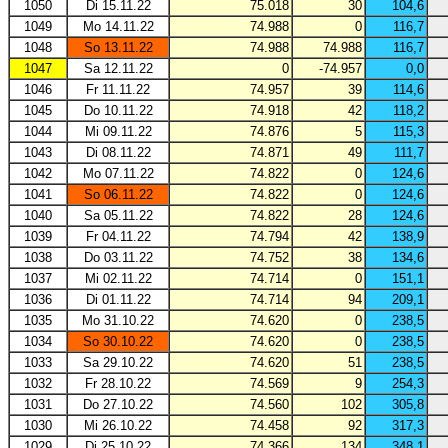
1050
Di 15.11.22
75.018
30
104,6
1049
Mo 14.11.22
74.988
0
116,7
1048
So 13.11.22
74.988
74.988
116,7
1047
Sa 12.11.22
0
-74.957
0,0
1046
Fr 11.11.22
74.957
39
114,6
1045
Do 10.11.22
74.918
42
118,2
1044
Mi 09.11.22
74.876
5
115,3
1043
Di 08.11.22
74.871
49
111,7
1042
Mo 07.11.22
74.822
0
124,6
1041
So 06.11.22
74.822
0
124,6
1040
Sa 05.11.22
74.822
28
124,6
1039
Fr 04.11.22
74.794
42
138,9
1038
Do 03.11.22
74.752
38
134,6
1037
Mi 02.11.22
74.714
0
151,1
1036
Di 01.11.22
74.714
94
209,1
1035
Mo 31.10.22
74.620
0
238,5
1034
So 30.10.22
74.620
0
238,5
1033
Sa 29.10.22
74.620
51
238,5
1032
Fr 28.10.22
74.569
9
254,3
1031
Do 27.10.22
74.560
102
305,8
1030
Mi 26.10.22
74.458
92
317,3
1029
Di 25.10.22
74.366
134
348,1