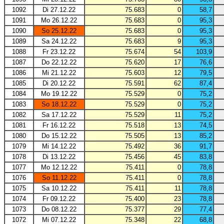
1092
Di 27.12.22
75.683
0
58,7
1091
Mo 26.12.22
75.683
0
95,3
1090
So 25.12.22
75.683
0
95,3
1089
Sa 24.12.22
75.683
9
95,3
1088
Fr 23.12.22
75.674
54
103,9
1087
Do 22.12.22
75.620
17
76,6
1086
Mi 21.12.22
75.603
12
79,5
1085
Di 20.12.22
75.591
62
87,4
1084
Mo 19.12.22
75.529
0
75,2
1083
So 18.12.22
75.529
0
75,2
1082
Sa 17.12.22
75.529
11
75,2
1081
Fr 16.12.22
75.518
13
74,5
1080
Do 15.12.22
75.505
13
85,2
1079
Mi 14.12.22
75.492
36
91,7
1078
Di 13.12.22
75.456
45
83,8
1077
Mo 12.12.22
75.411
0
78,8
1076
So 11.12.22
75.411
0
78,8
1075
Sa 10.12.22
75.411
11
78,8
1074
Fr 09.12.22
75.400
23
78,8
1073
Do 08.12.22
75.377
29
77,4
1072
Mi 07.12.22
75.348
22
68,8