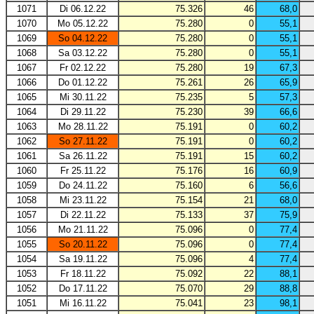
1071
Di 06.12.22
75.326
46
68,0
1070
Mo 05.12.22
75.280
0
55,1
1069
So 04.12.22
75.280
0
55,1
1068
Sa 03.12.22
75.280
0
55,1
1067
Fr 02.12.22
75.280
19
67,3
1066
Do 01.12.22
75.261
26
65,9
1065
Mi 30.11.22
75.235
5
57,3
1064
Di 29.11.22
75.230
39
66,6
1063
Mo 28.11.22
75.191
0
60,2
1062
So 27.11.22
75.191
0
60,2
1061
Sa 26.11.22
75.191
15
60,2
1060
Fr 25.11.22
75.176
16
60,9
1059
Do 24.11.22
75.160
6
56,6
1058
Mi 23.11.22
75.154
21
68,0
1057
Di 22.11.22
75.133
37
75,9
1056
Mo 21.11.22
75.096
0
77,4
1055
So 20.11.22
75.096
0
77,4
1054
Sa 19.11.22
75.096
4
77,4
1053
Fr 18.11.22
75.092
22
88,1
1052
Do 17.11.22
75.070
29
88,8
1051
Mi 16.11.22
75.041
23
98,1