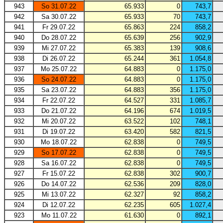
943
So 31.07.22
65.933
0
743,7
942
Sa 30.07.22
65.933
70
743,7
941
Fr 29.07.22
65.863
224
858,2
940
Do 28.07.22
65.639
256
902,9
939
Mi 27.07.22
65.383
139
908,6
938
Di 26.07.22
65.244
361
1.054,8
937
Mo 25.07.22
64.883
0
1.175,0
936
So 24.07.22
64.883
0
1.175,0
935
Sa 23.07.22
64.883
356
1.175,0
934
Fr 22.07.22
64.527
331
1.085,7
933
Do 21.07.22
64.196
674
1.019,5
932
Mi 20.07.22
63.522
102
748,1
931
Di 19.07.22
63.420
582
821,5
930
Mo 18.07.22
62.838
0
749,5
929
So 17.07.22
62.838
0
749,5
928
Sa 16.07.22
62.838
0
749,5
927
Fr 15.07.22
62.838
302
900,7
926
Do 14.07.22
62.536
209
828,0
925
Mi 13.07.22
62.327
92
858,2
924
Di 12.07.22
62.235
605
1.027,4
923
Mo 11.07.22
61.630
0
892,1