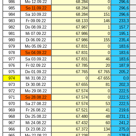
986
Mo 12.09.22
68.284
0
296,6
985
So 11.09.22
68.284
0
296,6
984
Sa 10.09.22
68.284
151
296,6
983
Fr 09.09.22
68.133
146
233,3
982
Do 08.09.22
67.987
1
157,7
981
Mi 07.09.22
67.986
0
195,1
980
Di 06.09.22
67.986
155
235,4
979
Mo 05.09.22
67.831
0
183,6
978
So 04.09.22
67.831
0
183,6
977
Sa 03.09.22
67.831
46
183,6
976
Fr 02.09.22
67.785
20
187,9
975
Do 01.09.22
67.765
67.765
205,2
974
Mi 31.08.22
0
-67.655
0,0
973
Di 30.08.22
67.655
81
202,3
972
Mo 29.08.22
67.574
0
222,5
971
So 28.08.22
67.574
0
222,5
970
Sa 27.08.22
67.574
53
222,5
969
Fr 26.08.22
67.521
41
219,6
968
Do 25.08.22
67.480
48
231,1
967
Mi 24.08.22
67.432
60
241,2
966
Di 23.08.22
67.372
134
275,0
965
Mo 22.08.22
67.238
0
178,6