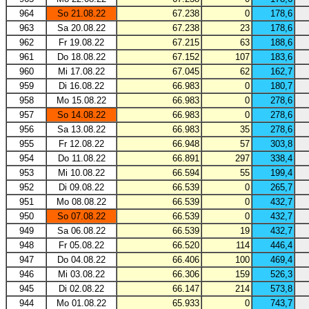
964
So 21.08.22
67.238
0
178,6
963
Sa 20.08.22
67.238
23
178,6
962
Fr 19.08.22
67.215
63
188,6
961
Do 18.08.22
67.152
107
183,6
960
Mi 17.08.22
67.045
62
162,7
959
Di 16.08.22
66.983
0
180,7
958
Mo 15.08.22
66.983
0
278,6
957
So 14.08.22
66.983
0
278,6
956
Sa 13.08.22
66.983
35
278,6
955
Fr 12.08.22
66.948
57
303,8
954
Do 11.08.22
66.891
297
338,4
953
Mi 10.08.22
66.594
55
199,4
952
Di 09.08.22
66.539
0
265,7
951
Mo 08.08.22
66.539
0
432,7
950
So 07.08.22
66.539
0
432,7
949
Sa 06.08.22
66.539
19
432,7
948
Fr 05.08.22
66.520
114
446,4
947
Do 04.08.22
66.406
100
469,4
946
Mi 03.08.22
66.306
159
526,3
945
Di 02.08.22
66.147
214
573,8
944
Mo 01.08.22
65.933
0
743,7