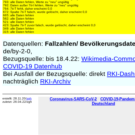
793: alle Daten fehlen, Werte zu "neu" ungültig
792: Daten außer 7ti-I fehlen, Werte zu "neu" ungültig
764: 7ti-T fehlt, daher erscheint 0,0
672: Spalte 7ti-T falsch, wurde gelöscht, daher erscheint 0,0
665: alle Daten fehlen
582: alle Daten fehlen
521: alle Daten fehlen
423: Spalte 7ti-T zuvor falsch, wurde gelöscht, daher erscheint 0,0
349: alle Daten fehlen
315: alle Daten fehlen
Datenquellen:
Fallzahlen/
Bevölkerungsdat
de/by-2-0,
Bezugsquelle: bis 18.4.22:
Wikimedia-Comm
COVID-19 Datenhub
Bei Ausfall der Bezugsquelle: direkt
RKI-Dash
nachträglich
RKI-Archiv
erstellt: 28.11.20/
zgh
Coronavirus-SARS-CoV-2
COVID-19-Pandemie
zuletzt: 26.04.22/zgh
Deutschland