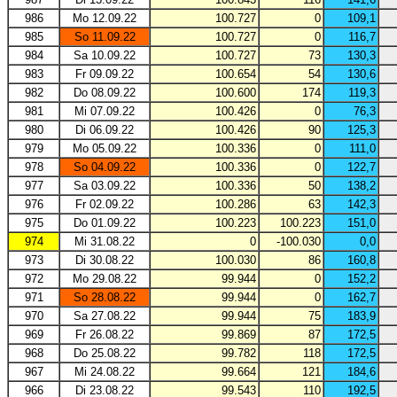
986
Mo 12.09.22
100.727
0
109,1
985
So 11.09.22
100.727
0
116,7
984
Sa 10.09.22
100.727
73
130,3
983
Fr 09.09.22
100.654
54
130,6
982
Do 08.09.22
100.600
174
119,3
981
Mi 07.09.22
100.426
0
76,3
980
Di 06.09.22
100.426
90
125,3
979
Mo 05.09.22
100.336
0
111,0
978
So 04.09.22
100.336
0
122,7
977
Sa 03.09.22
100.336
50
138,2
976
Fr 02.09.22
100.286
63
142,3
975
Do 01.09.22
100.223
100.223
151,0
974
Mi 31.08.22
0
-100.030
0,0
973
Di 30.08.22
100.030
86
160,8
972
Mo 29.08.22
99.944
0
152,2
971
So 28.08.22
99.944
0
162,7
970
Sa 27.08.22
99.944
75
183,9
969
Fr 26.08.22
99.869
87
172,5
968
Do 25.08.22
99.782
118
172,5
967
Mi 24.08.22
99.664
121
184,6
966
Di 23.08.22
99.543
110
192,5