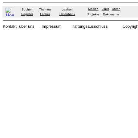
Medien
Links
Daten
Suchen
Themen
Lexikon
Register
Fächer
Datenbank
Projekte
Dokumente
Kontakt
über uns
Impressum
Haftungsausschluss
Copyrigh