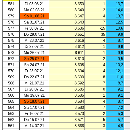
581
Di 03.08.21
8.650
1
13,7
580
Mo 02.08.21
8.649
2
14,0
579
So 01.08.21
8.647
4
13,7
578
Sa 31.07.21
8.643
7
12,5
577
Fr 30.07.21
8.636
-15
10,6
576
Do 29.07.21
8.651
35
9,9
575
Mi 28.07.21
8.616
4
8,7
574
Di 27.07.21
8.612
1
9,9
573
Mo 26.07.21
8.611
1
9,9
572
So 25.07.21
8.610
2
9,5
571
Sa 24.07.21
8.608
4
10,2
570
Fr 23.07.21
8.604
4
12,1
569
Do 22.07.21
8.600
8
11,0
568
Mi 21.07.21
8.592
7
8,7
567
Di 20.07.21
8.585
0
9,1
566
Mo 19.07.21
8.585
1
9,1
565
So 18.07.21
8.584
4
8,7
564
Sa 17.07.21
8.580
7
7,2
563
Fr 16.07.21
8.573
2
5,3
562
Do 15.07.21
8.571
5
5,7
561
Mi 14.07.21
8.566
3
4,9