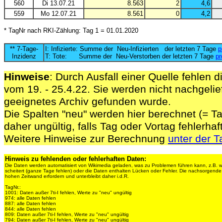
560
Di 13.07.21
8.563
2
4,6
559
Mo 12.07.21
8.561
0
4,2
* TagNr nach RKI-Zählung: Tag 1 = 01.01.2020
** 7-Tage-
I: Infizierte: Summe der Neu-Infizierten der letzten 7 Tage
p
Inzidenz
T: Tote: Summe der Neu-Verstorben der letzten 7 Tage
pr
Hinweise
: Durch Ausfall einer Quelle fehlen d
vom 19. - 25.4.22. Sie werden nicht nachgelief
geeignetes Archiv gefunden wurde.
Die Spalten "neu" werden hier berechnet (= Ta
daher ungültig, falls Tag oder Vortag fehlerhaf
Weitere Hinweise zur Berechnung
unter der T
Hinweis zu fehlenden oder fehlerhaften Daten:
Die Daten werden automatisiert von Wikimedia geladen, was zu Problemen führen kann, z.B. 
scheitert (ganze Tage fehlen) oder die Daten enthalten Lücken oder Fehler. Die nachsorgen
hohen Zeitwand erfordern und unterbleibt daher i.d.R.
TagNr.:
1001: Daten außer 7ti-I fehlen, Werte zu "neu" ungültig
974: alle Daten fehlen
887: alle Daten fehlen
844: alle Daten fehlen
809: Daten außer 7ti-I fehlen, Werte zu "neu" ungültig
794: Daten außer 7ti-I fehlen, Werte zu "neu" ungültig