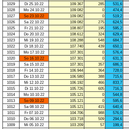
1029
Di 25.10.22
109.367
285
531,6
1028
Mo 24.10.22
109.082
0
474,4
1027
So 23.10.22
109.082
0
519,2
1026
Sa 22.10.22
109.082
275
624,5
1025
Fr 21.10.22
108.807
195
595,2
1024
Do 20.10.22
108.612
324
629,4
1023
Mi 19.10.22
108.288
548
684,7
1022
Di 18.10.22
107.740
439
650,1
1021
Mo 17.10.22
107.301
0
576,4
1020
So 16.10.22
107.301
0
631,3
1019
Sa 15.10.22
107.301
357
686,3
1018
Fr 14.10.22
106.944
364
728,0
1017
Do 13.10.22
106.580
388
715,6
1016
Mi 12.10.22
106.192
466
833,7
1015
Di 11.10.22
105.726
605
716,3
1014
Mo 10.10.22
105.121
0
544,8
1013
So 09.10.22
105.121
0
595,6
1012
Sa 08.10.22
105.121
415
640,4
1011
Fr 07.10.22
104.706
988
576,0
1010
Do 06.10.22
103.718
509
294,6
1009
Mi 05.10.22
103.209
57
199,4