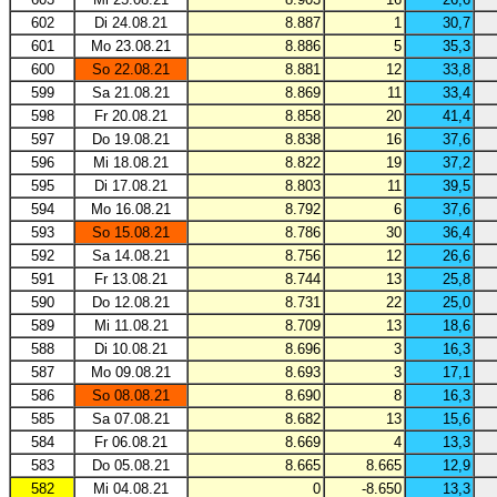
602
Di 24.08.21
8.887
1
30,7
601
Mo 23.08.21
8.886
5
35,3
600
So 22.08.21
8.881
12
33,8
599
Sa 21.08.21
8.869
11
33,4
598
Fr 20.08.21
8.858
20
41,4
597
Do 19.08.21
8.838
16
37,6
596
Mi 18.08.21
8.822
19
37,2
595
Di 17.08.21
8.803
11
39,5
594
Mo 16.08.21
8.792
6
37,6
593
So 15.08.21
8.786
30
36,4
592
Sa 14.08.21
8.756
12
26,6
591
Fr 13.08.21
8.744
13
25,8
590
Do 12.08.21
8.731
22
25,0
589
Mi 11.08.21
8.709
13
18,6
588
Di 10.08.21
8.696
3
16,3
587
Mo 09.08.21
8.693
3
17,1
586
So 08.08.21
8.690
8
16,3
585
Sa 07.08.21
8.682
13
15,6
584
Fr 06.08.21
8.669
4
13,3
583
Do 05.08.21
8.665
8.665
12,9
582
Mi 04.08.21
0
-8.650
13,3