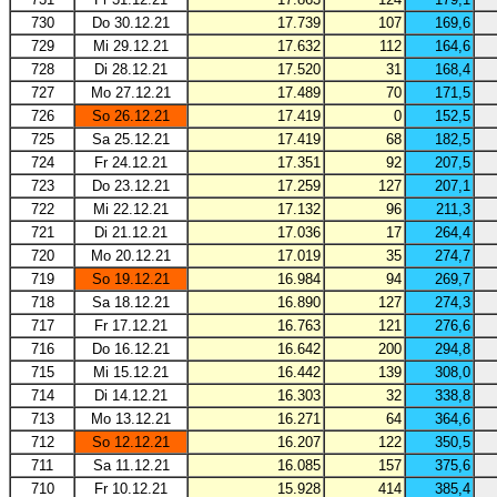
730
Do 30.12.21
17.739
107
169,6
729
Mi 29.12.21
17.632
112
164,6
728
Di 28.12.21
17.520
31
168,4
727
Mo 27.12.21
17.489
70
171,5
726
So 26.12.21
17.419
0
152,5
725
Sa 25.12.21
17.419
68
182,5
724
Fr 24.12.21
17.351
92
207,5
723
Do 23.12.21
17.259
127
207,1
722
Mi 22.12.21
17.132
96
211,3
721
Di 21.12.21
17.036
17
264,4
720
Mo 20.12.21
17.019
35
274,7
719
So 19.12.21
16.984
94
269,7
718
Sa 18.12.21
16.890
127
274,3
717
Fr 17.12.21
16.763
121
276,6
716
Do 16.12.21
16.642
200
294,8
715
Mi 15.12.21
16.442
139
308,0
714
Di 14.12.21
16.303
32
338,8
713
Mo 13.12.21
16.271
64
364,6
712
So 12.12.21
16.207
122
350,5
711
Sa 11.12.21
16.085
157
375,6
710
Fr 10.12.21
15.928
414
385,4