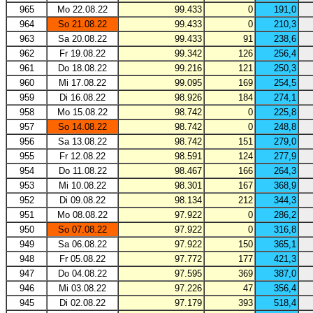
965
Mo 22.08.22
99.433
0
191,0
964
So 21.08.22
99.433
0
210,3
963
Sa 20.08.22
99.433
91
238,6
962
Fr 19.08.22
99.342
126
256,4
961
Do 18.08.22
99.216
121
250,3
960
Mi 17.08.22
99.095
169
254,5
959
Di 16.08.22
98.926
184
274,1
958
Mo 15.08.22
98.742
0
225,8
957
So 14.08.22
98.742
0
248,8
956
Sa 13.08.22
98.742
151
279,0
955
Fr 12.08.22
98.591
124
277,9
954
Do 11.08.22
98.467
166
264,3
953
Mi 10.08.22
98.301
167
368,9
952
Di 09.08.22
98.134
212
344,3
951
Mo 08.08.22
97.922
0
286,2
950
So 07.08.22
97.922
0
316,8
949
Sa 06.08.22
97.922
150
365,1
948
Fr 05.08.22
97.772
177
421,3
947
Do 04.08.22
97.595
369
387,0
946
Mi 03.08.22
97.226
47
356,4
945
Di 02.08.22
97.179
393
518,4