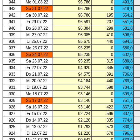
944
Mo 01.08.22
96.786
0
493,5
943
So 31.07.22
96.786
0
519,1
942
Sa 30.07.22
96.786
195
554,2
941
Fr 29.07.22
96.591
207
551,6
940
Do 28.07.22
96.384
299
581,8
939
Mi 27.07.22
96.085
410
596,9
938
Di 26.07.22
95.675
440
694,3
937
Mo 25.07.22
95.235
0
586,0
936
So 24.07.22
95.235
0
632,0
935
Sa 23.07.22
95.235
315
689,8
934
Fr 22.07.22
94.920
345
746,0
933
Do 21.07.22
94.575
391
706,0
932
Mi 20.07.22
94.184
440
769,8
931
Di 19.07.22
93.744
598
784,2
930
Mo 18.07.22
93.146
0
699,6
929
So 17.07.22
93.146
0
751,7
928
Sa 16.07.22
93.146
422
867,6
927
Fr 15.07.22
92.724
596
837,0
926
Do 14.07.22
92.128
335
774,4
925
Mi 13.07.22
91.793
573
830,2
924
Di 12.07.22
91.220
678
796,6
923
Mo 11.07.22
90.542
0
633,9