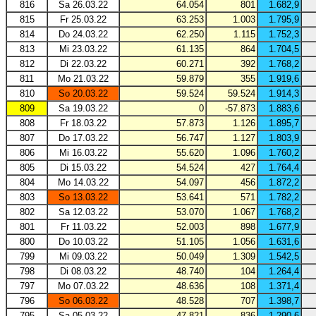
816
Sa 26.03.22
64.054
801
1.682,9
815
Fr 25.03.22
63.253
1.003
1.795,9
814
Do 24.03.22
62.250
1.115
1.752,3
813
Mi 23.03.22
61.135
864
1.704,5
812
Di 22.03.22
60.271
392
1.768,2
811
Mo 21.03.22
59.879
355
1.919,6
810
So 20.03.22
59.524
59.524
1.914,3
809
Sa 19.03.22
0
-57.873
1.883,6
808
Fr 18.03.22
57.873
1.126
1.895,7
807
Do 17.03.22
56.747
1.127
1.803,9
806
Mi 16.03.22
55.620
1.096
1.760,2
805
Di 15.03.22
54.524
427
1.764,4
804
Mo 14.03.22
54.097
456
1.872,2
803
So 13.03.22
53.641
571
1.782,2
802
Sa 12.03.22
53.070
1.067
1.768,2
801
Fr 11.03.22
52.003
898
1.677,9
800
Do 10.03.22
51.105
1.056
1.631,6
799
Mi 09.03.22
50.049
1.309
1.542,5
798
Di 08.03.22
48.740
104
1.264,4
797
Mo 07.03.22
48.636
108
1.371,4
796
So 06.03.22
48.528
707
1.398,7
795
Sa 05.03.22
47.821
836
1.290,6