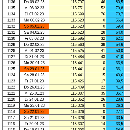
1136
Do 09.02.23
115.797
46
80,5
1135
Mi 08.02.23
115.751
52
79,8
1134
Di 07.02.23
115.699
76
73,7
1133
Mo 06.02.23
115.623
0
56,4
1132
So 05.02.23
115.623
0
59,4
1131
Sa 04.02.23
115.623
28
64,0
1130
Fr 03.02.23
115.595
32
62,1
1129
Do 02.02.23
115.563
38
54,6
1128
Mi 01.02.23
115.525
41
50,0
1127
Di 31.01.23
115.484
43
41,0
1126
Mo 30.01.23
115.441
0
33,9
1125
So 29.01.23
115.441
0
36,1
1124
Sa 28.01.23
115.441
15
40,6
1123
Fr 27.01.23
115.426
17
39,5
1122
Do 26.01.23
115.409
22
41,4
1121
Mi 25.01.23
115.387
35
35,7
1120
Di 24.01.23
115.352
26
28,6
1119
Mo 23.01.23
115.326
0
26,3
1118
So 22.01.23
115.326
0
27,1
1117
Sa 21.01.23
115.326
19
33,5
1116
Fr 20.01.23
115.307
14
33,5
1115
Do 19.01.23
115.293
3
34,6