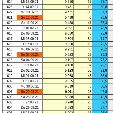
624
Mi 15.09.21
9.516
35
68,7
623
Di 14.09.21
9.481
10
80,8
622
Mo 13.09.21
9.471
33
87,3
621
So 12.09.21
9.438
0
78,5
620
Sa 11.09.21
9.438
47
87,3
619
Fr 10.09.21
9.391
41
78,9
618
Do 09.09.21
9.350
46
75,9
617
Mi 08.09.21
9.304
54
71,7
616
Di 07.09.21
9.250
19
75,5
615
Mo 06.09.21
9.231
8
78,2
614
So 05.09.21
9.223
26
79,3
613
Sa 04.09.21
9.197
37
73,2
612
Fr 03.09.21
9.160
37
72,1
611
Do 02.09.21
9.123
55
72,8
610
Mi 01.09.21
9.068
43
56,9
609
Di 31.08.21
9.025
6
50,5
608
Mo 30.08.21
9.019
8
50,5
607
So 29.08.21
9.011
23
47,8
606
Sa 28.08.21
8.988
40
42,9
605
Fr 27.08.21
8.948
25
32,3
604
Do 26.08.21
8.923
20
27,7
603
Mi 25.08.21
8.903
16
26,6