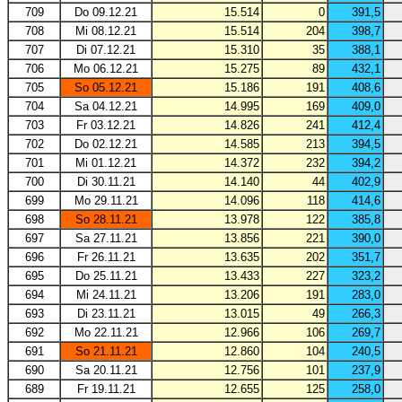
709
Do 09.12.21
15.514
0
391,5
708
Mi 08.12.21
15.514
204
398,7
707
Di 07.12.21
15.310
35
388,1
706
Mo 06.12.21
15.275
89
432,1
705
So 05.12.21
15.186
191
408,6
704
Sa 04.12.21
14.995
169
409,0
703
Fr 03.12.21
14.826
241
412,4
702
Do 02.12.21
14.585
213
394,5
701
Mi 01.12.21
14.372
232
394,2
700
Di 30.11.21
14.140
44
402,9
699
Mo 29.11.21
14.096
118
414,6
698
So 28.11.21
13.978
122
385,8
697
Sa 27.11.21
13.856
221
390,0
696
Fr 26.11.21
13.635
202
351,7
695
Do 25.11.21
13.433
227
323,2
694
Mi 24.11.21
13.206
191
283,0
693
Di 23.11.21
13.015
49
266,3
692
Mo 22.11.21
12.966
106
269,7
691
So 21.11.21
12.860
104
240,5
690
Sa 20.11.21
12.756
101
237,9
689
Fr 19.11.21
12.655
125
258,0