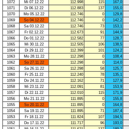
1072
Mi 07.12.22
112.998
115
167,0
1071
Di 06.12.22
112.883
137
155,0
1070
Mo 05.12.22
112.746
0
129,8
1069
So 04.12.22
112.746
0
142,2
1068
Sa 03.12.22
112.746
73
153,1
1067
Fr 02.12.22
112.673
91
144,9
1066
Do 01.12.22
112.582
77
128,7
1065
Mi 30.11.22
112.505
106
138,5
1064
Di 29.11.22
112.399
101
124,2
1063
Mo 28.11.22
112.298
0
108,4
1062
So 27.11.22
112.298
0
114,0
1061
Sa 26.11.22
112.298
58
125,7
1060
Fr 25.11.22
112.240
78
135,1
1059
Do 24.11.22
112.162
71
127,9
1058
Mi 23.11.22
112.091
81
153,9
1057
Di 22.11.22
112.010
115
171,9
1056
Mo 21.11.22
111.895
0
155,8
1055
So 20.11.22
111.895
0
164,8
1054
Sa 19.11.22
111.895
71
187,4
1053
Fr 18.11.22
111.824
107
194,5
1052
Do 17.11.22
111.717
96
193,0
1051
Mi 16.11.22
111.621
137
189,2