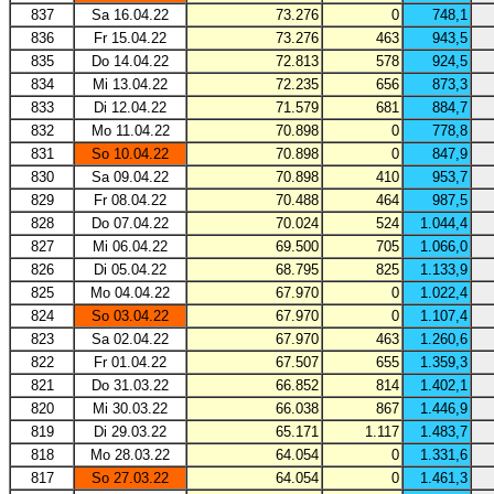
837
Sa 16.04.22
73.276
0
748,1
836
Fr 15.04.22
73.276
463
943,5
835
Do 14.04.22
72.813
578
924,5
834
Mi 13.04.22
72.235
656
873,3
833
Di 12.04.22
71.579
681
884,7
832
Mo 11.04.22
70.898
0
778,8
831
So 10.04.22
70.898
0
847,9
830
Sa 09.04.22
70.898
410
953,7
829
Fr 08.04.22
70.488
464
987,5
828
Do 07.04.22
70.024
524
1.044,4
827
Mi 06.04.22
69.500
705
1.066,0
826
Di 05.04.22
68.795
825
1.133,9
825
Mo 04.04.22
67.970
0
1.022,4
824
So 03.04.22
67.970
0
1.107,4
823
Sa 02.04.22
67.970
463
1.260,6
822
Fr 01.04.22
67.507
655
1.359,3
821
Do 31.03.22
66.852
814
1.402,1
820
Mi 30.03.22
66.038
867
1.446,9
819
Di 29.03.22
65.171
1.117
1.483,7
818
Mo 28.03.22
64.054
0
1.331,6
817
So 27.03.22
64.054
0
1.461,3