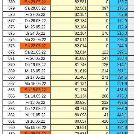
880
So 29.05.22
82.581
0
159,7
879
Sa 28.05.22
82.581
397
175,6
878
Fr 27.05.22
82.184
0
67,6
877
Do 26.05.22
82.184
0
172,9
876
Mi 25.05.22
82.184
0
172,9
875
Di 24.05.22
82.184
170
216,0
874
Mo 23.05.22
82.014
0
225,0
873
So 22.05.22
82.014
0
244,3
872
Sa 21.05.22
82.014
122
297,1
871
Fr 20.05.22
81.892
147
299,4
870
Do 19.05.22
81.745
126
314,1
869
Mi 18.05.22
81.619
214
391,1
868
Di 17.05.22
81.405
271
394,5
867
Mo 16.05.22
81.134
0
391,9
866
So 15.05.22
81.134
0
431,5
865
Sa 14.05.22
81.134
208
475,0
864
Fr 13.05.22
80.926
212
497,6
863
Do 12.05.22
80.714
616
555,0
862
Mi 11.05.22
80.098
41
442,1
861
Di 10.05.22
80.057
426
558,4
860
Mo 09.05.22
79.631
0
484,8
859
So 08.05.22
79.631
0
521,8