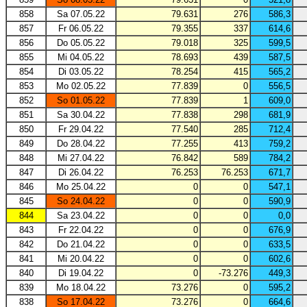
858
Sa 07.05.22
79.631
276
586,3
857
Fr 06.05.22
79.355
337
614,6
856
Do 05.05.22
79.018
325
599,5
855
Mi 04.05.22
78.693
439
587,5
854
Di 03.05.22
78.254
415
565,2
853
Mo 02.05.22
77.839
0
556,5
852
So 01.05.22
77.839
1
609,0
851
Sa 30.04.22
77.838
298
681,9
850
Fr 29.04.22
77.540
285
712,4
849
Do 28.04.22
77.255
413
759,2
848
Mi 27.04.22
76.842
589
784,2
847
Di 26.04.22
76.253
76.253
671,7
846
Mo 25.04.22
0
0
547,1
845
So 24.04.22
0
0
590,9
844
Sa 23.04.22
0
0
0,0
843
Fr 22.04.22
0
0
676,9
842
Do 21.04.22
0
0
633,5
841
Mi 20.04.22
0
0
602,6
840
Di 19.04.22
0
-73.276
449,3
839
Mo 18.04.22
73.276
0
595,2
838
So 17.04.22
73.276
0
664,6