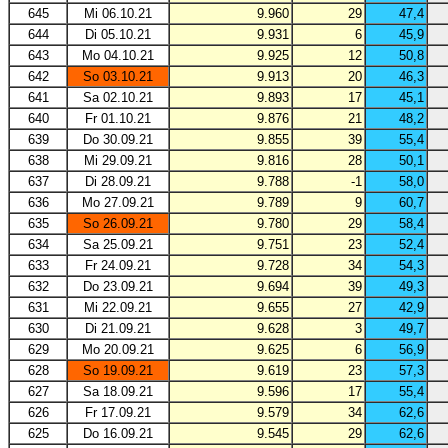
645
Mi 06.10.21
9.960
29
47,4
644
Di 05.10.21
9.931
6
45,9
643
Mo 04.10.21
9.925
12
50,8
642
So 03.10.21
9.913
20
46,3
641
Sa 02.10.21
9.893
17
45,1
640
Fr 01.10.21
9.876
21
48,2
639
Do 30.09.21
9.855
39
55,4
638
Mi 29.09.21
9.816
28
50,1
637
Di 28.09.21
9.788
-1
58,0
636
Mo 27.09.21
9.789
9
60,7
635
So 26.09.21
9.780
29
58,4
634
Sa 25.09.21
9.751
23
52,4
633
Fr 24.09.21
9.728
34
54,3
632
Do 23.09.21
9.694
39
49,3
631
Mi 22.09.21
9.655
27
42,9
630
Di 21.09.21
9.628
3
49,7
629
Mo 20.09.21
9.625
6
56,9
628
So 19.09.21
9.619
23
57,3
627
Sa 18.09.21
9.596
17
55,4
626
Fr 17.09.21
9.579
34
62,6
625
Do 16.09.21
9.545
29
62,6