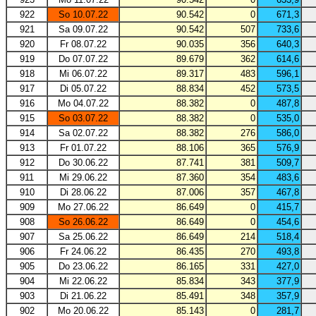
922
So 10.07.22
90.542
0
671,3
921
Sa 09.07.22
90.542
507
733,6
920
Fr 08.07.22
90.035
356
640,3
919
Do 07.07.22
89.679
362
614,6
918
Mi 06.07.22
89.317
483
596,1
917
Di 05.07.22
88.834
452
573,5
916
Mo 04.07.22
88.382
0
487,8
915
So 03.07.22
88.382
0
535,0
914
Sa 02.07.22
88.382
276
586,0
913
Fr 01.07.22
88.106
365
576,9
912
Do 30.06.22
87.741
381
509,7
911
Mi 29.06.22
87.360
354
483,6
910
Di 28.06.22
87.006
357
467,8
909
Mo 27.06.22
86.649
0
415,7
908
So 26.06.22
86.649
0
454,6
907
Sa 25.06.22
86.649
214
518,4
906
Fr 24.06.22
86.435
270
493,8
905
Do 23.06.22
86.165
331
427,0
904
Mi 22.06.22
85.834
343
377,9
903
Di 21.06.22
85.491
348
357,9
902
Mo 20.06.22
85.143
0
281,7