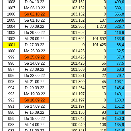
1008
Di 04.10.22
103.152
0
490,6
1007
Mo 03.10.22
103.152
0
539,1
1006
So 02.10.22
103.152
0
556,8
1005
Sa 01.10.22
103.152
187
569,6
1004
Fr 30.09.22
102.965
1.273
526,7
1003
Do 29.09.22
101.692
0
116,6
1002
Mi 28.09.22
101.692
101.692
133,6
1001
Di 27.09.22
0
-101.425
88,4
1000
Mo 26.09.22
101.425
0
62,5
999
So 25.09.22
101.425
0
67,3
998
Sa 24.09.22
101.425
56
77,5
997
Fr 23.09.22
101.369
38
68,3
996
Do 22.09.22
101.331
22
79,7
995
Mi 21.09.22
101.309
45
103,1
994
Di 20.09.22
101.264
67
145,4
993
Mo 19.09.22
101.197
0
140,1
992
So 18.09.22
101.197
0
150,3
991
Sa 17.09.22
101.197
61
161,2
990
Fr 16.09.22
101.136
93
174,8
989
Do 15.09.22
101.043
94
150,3
988
Mi 14.09.22
100.949
106
135,9
987
Di 13.09.22
100.843
116
141,6