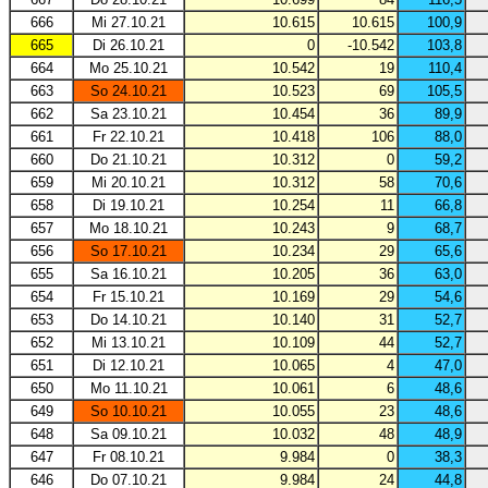
666
Mi 27.10.21
10.615
10.615
100,9
665
Di 26.10.21
0
-10.542
103,8
664
Mo 25.10.21
10.542
19
110,4
663
So 24.10.21
10.523
69
105,5
662
Sa 23.10.21
10.454
36
89,9
661
Fr 22.10.21
10.418
106
88,0
660
Do 21.10.21
10.312
0
59,2
659
Mi 20.10.21
10.312
58
70,6
658
Di 19.10.21
10.254
11
66,8
657
Mo 18.10.21
10.243
9
68,7
656
So 17.10.21
10.234
29
65,6
655
Sa 16.10.21
10.205
36
63,0
654
Fr 15.10.21
10.169
29
54,6
653
Do 14.10.21
10.140
31
52,7
652
Mi 13.10.21
10.109
44
52,7
651
Di 12.10.21
10.065
4
47,0
650
Mo 11.10.21
10.061
6
48,6
649
So 10.10.21
10.055
23
48,6
648
Sa 09.10.21
10.032
48
48,9
647
Fr 08.10.21
9.984
0
38,3
646
Do 07.10.21
9.984
24
44,8