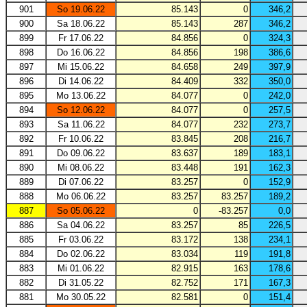
901
So 19.06.22
85.143
0
346,2
900
Sa 18.06.22
85.143
287
346,2
899
Fr 17.06.22
84.856
0
324,3
898
Do 16.06.22
84.856
198
386,6
897
Mi 15.06.22
84.658
249
397,9
896
Di 14.06.22
84.409
332
350,0
895
Mo 13.06.22
84.077
0
242,0
894
So 12.06.22
84.077
0
257,5
893
Sa 11.06.22
84.077
232
273,7
892
Fr 10.06.22
83.845
208
216,7
891
Do 09.06.22
83.637
189
183,1
890
Mi 08.06.22
83.448
191
162,3
889
Di 07.06.22
83.257
0
152,9
888
Mo 06.06.22
83.257
83.257
189,2
887
So 05.06.22
0
-83.257
0,0
886
Sa 04.06.22
83.257
85
226,5
885
Fr 03.06.22
83.172
138
234,1
884
Do 02.06.22
83.034
119
191,8
883
Mi 01.06.22
82.915
163
178,6
882
Di 31.05.22
82.752
171
167,3
881
Mo 30.05.22
82.581
0
151,4