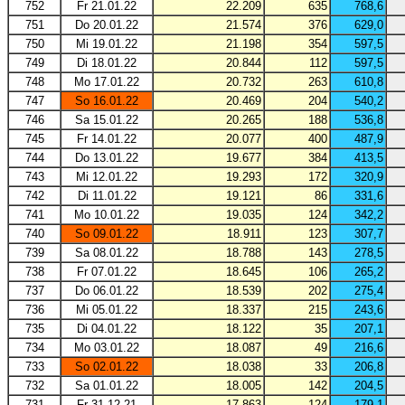
752
Fr 21.01.22
22.209
635
768,6
751
Do 20.01.22
21.574
376
629,0
750
Mi 19.01.22
21.198
354
597,5
749
Di 18.01.22
20.844
112
597,5
748
Mo 17.01.22
20.732
263
610,8
747
So 16.01.22
20.469
204
540,2
746
Sa 15.01.22
20.265
188
536,8
745
Fr 14.01.22
20.077
400
487,9
744
Do 13.01.22
19.677
384
413,5
743
Mi 12.01.22
19.293
172
320,9
742
Di 11.01.22
19.121
86
331,6
741
Mo 10.01.22
19.035
124
342,2
740
So 09.01.22
18.911
123
307,7
739
Sa 08.01.22
18.788
143
278,5
738
Fr 07.01.22
18.645
106
265,2
737
Do 06.01.22
18.539
202
275,4
736
Mi 05.01.22
18.337
215
243,6
735
Di 04.01.22
18.122
35
207,1
734
Mo 03.01.22
18.087
49
216,6
733
So 02.01.22
18.038
33
206,8
732
Sa 01.01.22
18.005
142
204,5
731
Fr 31.12.21
17.863
124
179,1