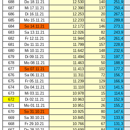
688
Do 18.11.21
12.530
140
251,9
687
Mi 17.11.21
12.390
137
250,4
686
Di 16.11.21
12.253
20
267,5
685
Mo 15.11.21
12.233
61
289,8
684
So 14.11.21
12.172
146
273,1
683
Sa 13.11.21
12.026
82
243,9
682
Fr 12.11.21
11.944
145
261,4
681
Do 11.11.21
11.799
157
228,8
680
Mi 10.11.21
11.642
148
232,6
679
Di 09.11.21
11.494
31
197,7
678
Mo 08.11.21
11.463
50
188,9
677
So 07.11.21
11.413
102
177,2
676
Sa 06.11.21
11.311
72
156,7
675
Fr 05.11.21
11.239
129
166,9
674
Do 04.11.21
11.110
132
141,5
673
Mi 03.11.21
10.978
15
114,6
672
Di 02.11.21
10.963
12
152,9
671
Mo 01.11.21
10.951
26
155,2
670
So 31.10.21
10.925
80
147,6
669
Sa 30.10.21
10.845
79
133,9
668
Fr 29.10.21
10.766
67
131,3
667
Do 28.10.21
10.699
84
116,5