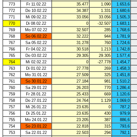
773
Fr 11.02.22
35.477
1.090
1.653,6
772
Do 10.02.22
34.387
1.331
1.680,6
771
Mi 09.02.22
33.056
33.056
1.505,3
770
Di 08.02.22
0
-32.507
1.683,1
769
Mo 07.02.22
32.507
285
1.768,6
768
So 06.02.22
32.222
944
1.781,9
767
Sa 05.02.22
31.278
760
1.724,6
766
Fr 04.02.22
30.518
1.213
1.742,8
765
Do 03.02.22
29.305
29.305
1.577,4
764
Mi 02.02.22
0
-27.778
1.454,7
763
Di 01.02.22
27.778
269
1.458,3
762
Mo 31.01.22
27.509
325
1.451,8
761
So 30.01.22
27.184
981
1.510,2
760
Sa 29.01.22
26.203
770
1.286,4
759
Fr 28.01.22
25.433
669
1.120,6
758
Do 27.01.22
24.764
1.129
1.069,0
757
Mi 26.01.22
23.635
0
787,2
756
Di 25.01.22
23.635
430
979,9
755
Mo 24.01.22
23.205
387
886,6
754
So 23.01.22
22.818
315
793,6
753
Sa 22.01.22
22.503
294
792,1