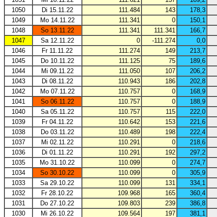
1050
Di 15.11.22
111.484
143
178,3
1049
Mo 14.11.22
111.341
0
150,1
1048
So 13.11.22
111.341
111.341
166,7
1047
Sa 12.11.22
0
-111.274
0,0
1046
Fr 11.11.22
111.274
149
213,7
1045
Do 10.11.22
111.125
75
189,6
1044
Mi 09.11.22
111.050
107
206,2
1043
Di 08.11.22
110.943
186
202,8
1042
Mo 07.11.22
110.757
0
168,9
1041
So 06.11.22
110.757
0
188,9
1040
Sa 05.11.22
110.757
115
222,0
1039
Fr 04.11.22
110.642
153
221,6
1038
Do 03.11.22
110.489
198
222,4
1037
Mi 02.11.22
110.291
0
218,6
1036
Di 01.11.22
110.291
192
297,2
1035
Mo 31.10.22
110.099
0
274,7
1034
So 30.10.22
110.099
0
305,9
1033
Sa 29.10.22
110.099
131
334,1
1032
Fr 28.10.22
109.968
165
360,4
1031
Do 27.10.22
109.803
239
386,8
1030
Mi 26.10.22
109.564
197
381,1