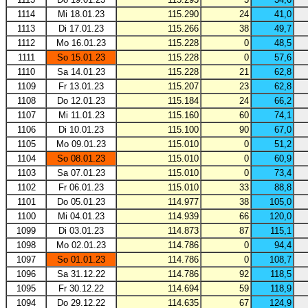
1114
Mi 18.01.23
115.290
24
41,0
1113
Di 17.01.23
115.266
38
49,7
1112
Mo 16.01.23
115.228
0
48,5
1111
So 15.01.23
115.228
0
57,6
1110
Sa 14.01.23
115.228
21
62,8
1109
Fr 13.01.23
115.207
23
62,8
1108
Do 12.01.23
115.184
24
66,2
1107
Mi 11.01.23
115.160
60
74,1
1106
Di 10.01.23
115.100
90
67,0
1105
Mo 09.01.23
115.010
0
51,2
1104
So 08.01.23
115.010
0
60,9
1103
Sa 07.01.23
115.010
0
73,4
1102
Fr 06.01.23
115.010
33
88,8
1101
Do 05.01.23
114.977
38
105,0
1100
Mi 04.01.23
114.939
66
120,0
1099
Di 03.01.23
114.873
87
115,1
1098
Mo 02.01.23
114.786
0
94,4
1097
So 01.01.23
114.786
0
108,7
1096
Sa 31.12.22
114.786
92
118,5
1095
Fr 30.12.22
114.694
59
118,9
1094
Do 29.12.22
114.635
67
124,9