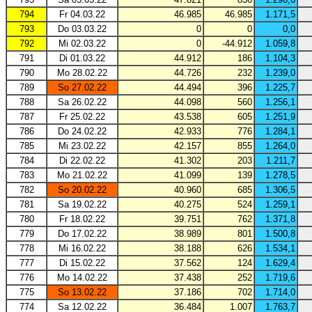
794
Fr 04.03.22
46.985
46.985
1.171,5
793
Do 03.03.22
0
0
0,0
792
Mi 02.03.22
0
-44.912
1.059,8
791
Di 01.03.22
44.912
186
1.104,3
790
Mo 28.02.22
44.726
232
1.239,0
789
So 27.02.22
44.494
396
1.225,7
788
Sa 26.02.22
44.098
560
1.256,1
787
Fr 25.02.22
43.538
605
1.251,9
786
Do 24.02.22
42.933
776
1.284,1
785
Mi 23.02.22
42.157
855
1.264,0
784
Di 22.02.22
41.302
203
1.211,7
783
Mo 21.02.22
41.099
139
1.278,5
782
So 20.02.22
40.960
685
1.306,5
781
Sa 19.02.22
40.275
524
1.259,1
780
Fr 18.02.22
39.751
762
1.371,8
779
Do 17.02.22
38.989
801
1.500,8
778
Mi 16.02.22
38.188
626
1.534,1
777
Di 15.02.22
37.562
124
1.629,4
776
Mo 14.02.22
37.438
252
1.719,6
775
So 13.02.22
37.186
702
1.714,0
774
Sa 12.02.22
36.484
1.007
1.763,7