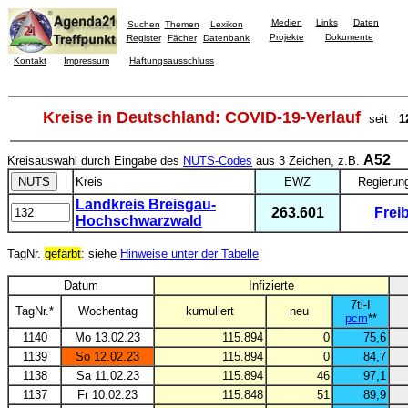
Medien
Links
Daten
Suchen
Themen
Lexikon
Projekte
Dokumente
Register
Fächer
Datenbank
Kontakt
Impressum
Haftungsausschluss
Kreise in Deutschland: COVID-19-Verlauf
seit
1
A52
Kreisauswahl durch Eingabe des
NUTS-Codes
aus 3 Zeichen, z.B.
Kreis
EWZ
Regierun
Landkreis Breisgau-
263.601
Frei
Hochschwarzwald
TagNr.
gefärbt
: siehe
Hinweise unter der Tabelle
Datum
Infizierte
7ti-I
TagNr.*
Wochentag
kumuliert
neu
pcm
**
1140
Mo 13.02.23
115.894
0
75,6
1139
So 12.02.23
115.894
0
84,7
1138
Sa 11.02.23
115.894
46
97,1
1137
Fr 10.02.23
115.848
51
89,9